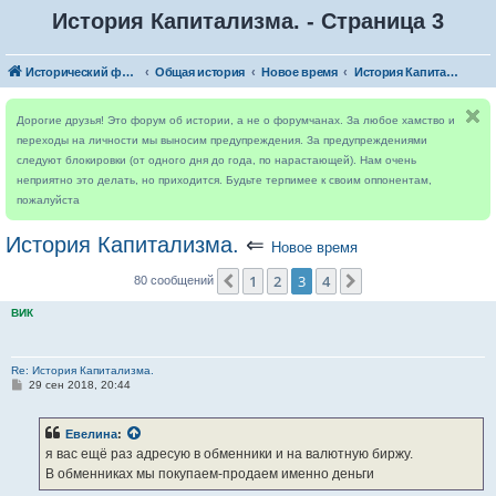
История Капитализма. - Страница 3
Исторический форум
Общая история
Новое время
История Капитализма.
Дорогие друзья! Это форум об истории, а не о форумчанах. За любое хамство и
переходы на личности мы выносим предупреждения. За предупреждениями
следуют блокировки (от одного дня до года, по нарастающей). Нам очень
неприятно это делать, но приходится. Будьте терпимее к своим оппонентам,
пожалуйста
История Капитализма.
⇐
Новое время
1
2
3
4
Пред.
След.
80 сообщений
ВИК
Re: История Капитализма.
С
29 сен 2018, 20:44
о
о
б
Евелина
:
щ
е
я вас ещё раз адресую в обменники и на валютную биржу.
н
В обменниках мы покупаем-продаем именно деньги
и
е