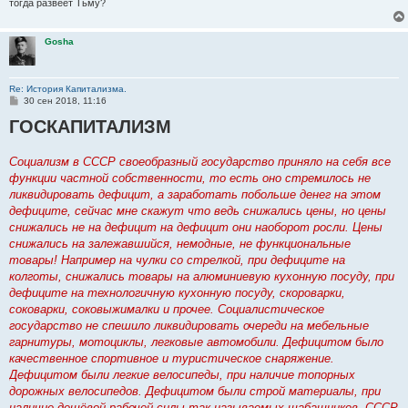
тогда развеет Тьму?
Gosha
Re: История Капитализма.
С
30 сен 2018, 11:16
о
ГОСКАПИТАЛИЗМ
о
б
щ
е
Социализм в СССР своеобразный государство приняло на себя все
н
функции частной собственности, то есть оно стремилось не
и
е
ликвидировать дефицит, а заработать побольше денег на этом
дефиците, сейчас мне скажут что ведь снижались цены, но цены
снижались не на дефицит на дефицит они наоборот росли. Цены
снижались на залежавшийся, немодные, не функциональные
товары! Например на чулки со стрелкой, при дефиците на
колготы, снижались товары на алюминиевую кухонную посуду, при
дефиците на технологичную кухонную посуду, скороварки,
соковарки, соковыжималки и прочее. Социалистическое
государство не спешило ликвидировать очереди на мебельные
гарнитуры, мотоциклы, легковые автомобили. Дефицитом было
качественное спортивное и туристическое снаряжение.
Дефицитом были легкие велосипеды, при наличие топорных
дорожных велосипедов. Дефицитом были строй материалы, при
наличие дешёвой рабочей силы так называемых шабашников. СССР