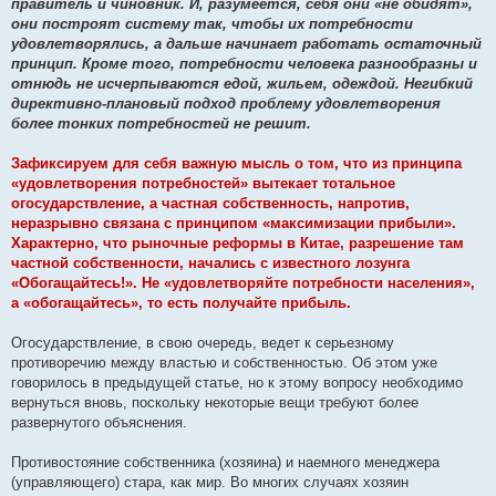
правитель и чиновник. И, разумеется, себя они «не обидят»,
они построят систему так, чтобы их потребности
удовлетворялись, а дальше начинает работать остаточный
принцип. Кроме того, потребности человека разнообразны и
отнюдь не исчерпываются едой, жильем, одеждой. Негибкий
директивно-плановый подход проблему удовлетворения
более тонких потребностей не решит.
Зафиксируем для себя важную мысль о том, что из принципа
«удовлетворения потребностей» вытекает тотальное
огосударствление, а частная собственность, напротив,
неразрывно связана с принципом «максимизации прибыли».
Характерно, что рыночные реформы в Китае, разрешение там
частной собственности, начались с известного лозунга
«Обогащайтесь!». Не «удовлетворяйте потребности населения»,
а «обогащайтесь», то есть получайте прибыль.
Огосударствление, в свою очередь, ведет к серьезному
противоречию между властью и собственностью. Об этом уже
говорилось в предыдущей статье, но к этому вопросу необходимо
вернуться вновь, поскольку некоторые вещи требуют более
развернутого объяснения.
Противостояние собственника (хозяина) и наемного менеджера
(управляющего) стара, как мир. Во многих случаях хозяин