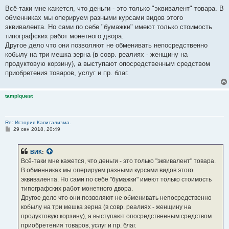
Всё-таки мне кажется, что деньги - это только "эквивалент" товара. В
обменниках мы оперируем разными курсами видов этого
эквивалента. Но сами по себе "бумажки" имеют только стоимость
типографских работ монетного двора.
Другое дело что они позволяют не обменивать непосредственно
кобылу на три мешка зерна (в совр. реалиях - женщину на
продуктовую корзину), а выступают опосредственным средством
приобретения товаров, услуг и пр. благ.
tamplquest
Re: История Капитализма.
С
29 сен 2018, 20:49
о
о
б
ВИК
:
щ
е
Всё-таки мне кажется, что деньги - это только "эквивалент" товара.
н
В обменниках мы оперируем разными курсами видов этого
и
е
эквивалента. Но сами по себе "бумажки" имеют только стоимость
типографских работ монетного двора.
Другое дело что они позволяют не обменивать непосредственно
кобылу на три мешка зерна (в совр. реалиях - женщину на
продуктовую корзину), а выступают опосредственным средством
приобретения товаров, услуг и пр. благ.