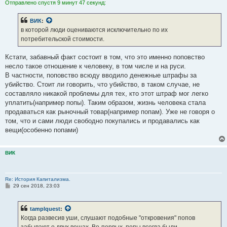
Отправлено спустя 9 минут 47 секунд:
ВИК
:
в которой люди оцениваются исключительно по их
потребительской стоимости.
Кстати, забавный факт состоит в том, что это именно поповство
несло такое отношение к человеку, в том числе и на руси.
В частности, поповство всюду вводило денежные штрафы за
убийство. Стоит ли говорить, что убийство, в таком случае, не
составляло никакой проблемы для тех, кто этот штраф мог легко
уплатить(например попы). Таким образом, жизнь человека стала
продаваться как рыночный товар(например попам). Уже не говоря о
том, что и сами люди свободно покупались и продавались как
вещи(особенно попами)
ВИК
Re: История Капитализма.
С
29 сен 2018, 23:03
о
о
б
tamplquest
:
щ
е
Когда развесив уши, слушают подобные "откровения" попов
н
забывают о двух вещах. Во-первых, попы всегда были