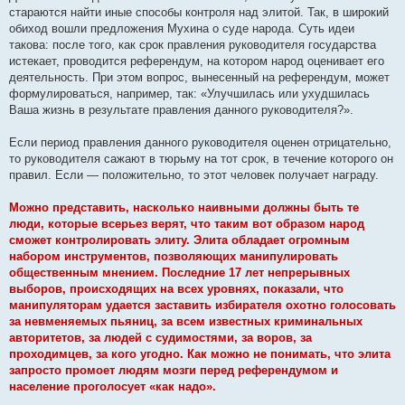
стараются найти иные способы контроля над элитой. Так, в широкий
обиход вошли предложения Мухина о суде народа. Суть идеи
такова: после того, как срок правления руководителя государства
истекает, проводится референдум, на котором народ оценивает его
деятельность. При этом вопрос, вынесенный на референдум, может
формулироваться, например, так: «Улучшилась или ухудшилась
Ваша жизнь в результате правления данного руководителя?».
Если период правления данного руководителя оценен отрицательно,
то руководителя сажают в тюрьму на тот срок, в течение которого он
правил. Если — положительно, то этот человек получает награду.
Можно представить, насколько наивными должны быть те
люди, которые всерьез верят, что таким вот образом народ
сможет контролировать элиту. Элита обладает огромным
набором инструментов, позволяющих манипулировать
общественным мнением. Последние 17 лет непрерывных
выборов, происходящих на всех уровнях, показали, что
манипуляторам удается заставить избирателя охотно голосовать
за невменяемых пьяниц, за всем известных криминальных
авторитетов, за людей с судимостями, за воров, за
проходимцев, за кого угодно. Как можно не понимать, что элита
запросто промоет людям мозги перед референдумом и
население проголосует «как надо».