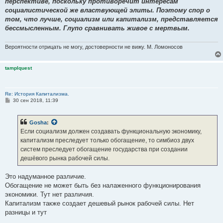
перспективе, поскольку противоречит интересам
социалистической же властвующей элиты. Поэтому спор о
том, что лучше, социализм или капитализм, представляется
бессмысленным. Глупо сравнивать живое с мертвым.
Вероятности отрицать не могу, достоверности не вижу. М. Ломоносов
tamplquest
Re: История Капитализма.
С
30 сен 2018, 11:39
о
о
б
Gosha
:
щ
е
Если социализм должен создавать функциональную экономику,
н
капитализм преследует только обогащение, то симбиоз двух
и
е
систем преследует обогащение государства при создании
дешёвого рынка рабочей силы.
Это надуманное различие.
Обогащение не может быть без налаженного функционирования
экономики. Тут нет различия.
Капитализм также создает дешевый рынок рабочей силы. Нет
разницы и тут