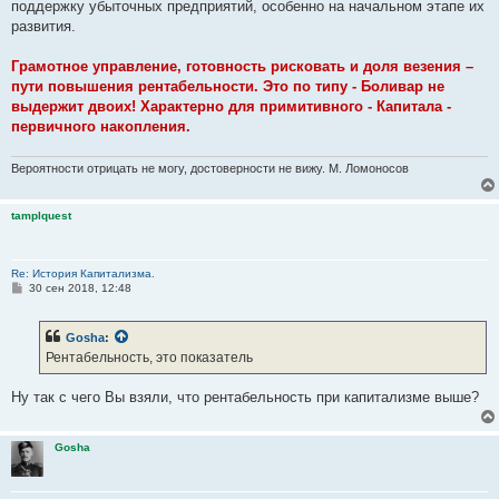
поддержку убыточных предприятий, особенно на начальном этапе их
развития.
Грамотное управление, готовность рисковать и доля везения –
пути повышения рентабельности. Это по типу - Боливар не
выдержит двоих! Характерно для примитивного - Капитала -
первичного накопления.
Вероятности отрицать не могу, достоверности не вижу. М. Ломоносов
tamplquest
Re: История Капитализма.
С
30 сен 2018, 12:48
о
о
б
Gosha
:
щ
е
Рентабельность, это показатель
н
и
е
Ну так с чего Вы взяли, что рентабельность при капитализме выше?
Gosha