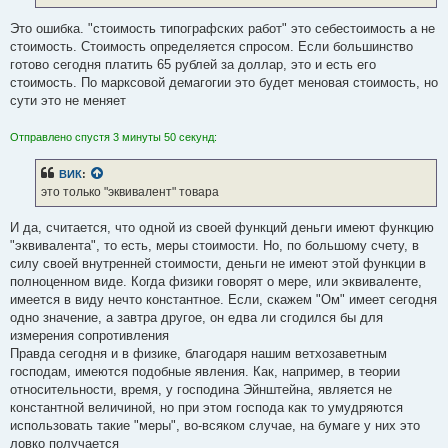
Это ошибка. "стоимость типографских работ" это себестоимость а не
стоимость. Стоимость определяется спросом. Если большинство
готово сегодня платить 65 рублей за доллар, это и есть его
стоимость. По марксовой демагогии это будет меновая стоимость, но
сути это не меняет
Отправлено спустя 3 минуты 50 секунд:
ВИК
:
это только "эквивалент" товара
И да, считается, что одной из своей функций деньги имеют функцию
"эквивалента", то есть, меры стоимости. Но, по большому счету, в
силу своей внутренней стоимости, деньги не имеют этой функции в
полноценном виде. Когда физики говорят о мере, или эквиваленте,
имеется в виду нечто константное. Если, скажем "Ом" имеет сегодня
одно значение, а завтра другое, он едва ли сгодился бы для
измерения сопротивления
Правда сегодня и в физике, благодаря нашим ветхозаветным
господам, имеются подобные явления. Как, например, в теории
относительности, время, у господина Эйнштейна, является не
константной величиной, но при этом господа как то умудряются
использовать такие "меры", во-всяком случае, на бумаге у них это
ловко получается