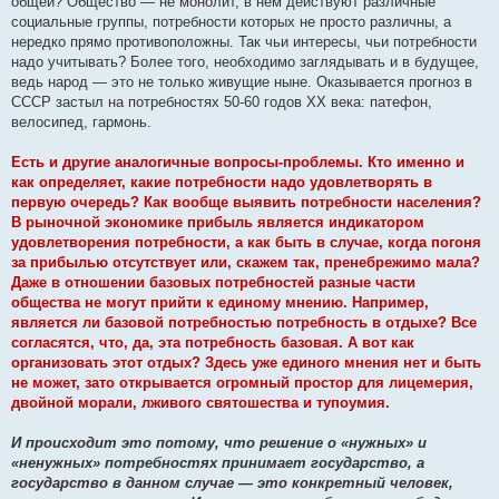
общей? Общество — не монолит, в нем действуют различные
социальные группы, потребности которых не просто различны, а
нередко прямо противоположны. Так чьи интересы, чьи потребности
надо учитывать? Более того, необходимо заглядывать и в будущее,
ведь народ — это не только живущие ныне. Оказывается прогноз в
СССР застыл на потребностях 50-60 годов ХХ века: патефон,
велосипед, гармонь.
Есть и другие аналогичные вопросы-проблемы. Кто именно и
как определяет, какие потребности надо удовлетворять в
первую очередь? Как вообще выявить потребности населения?
В рыночной экономике прибыль является индикатором
удовлетворения потребности, а как быть в случае, когда погоня
за прибылью отсутствует или, скажем так, пренебрежимо мала?
Даже в отношении базовых потребностей разные части
общества не могут прийти к единому мнению. Например,
является ли базовой потребностью потребность в отдыхе? Все
согласятся, что, да, эта потребность базовая. А вот как
организовать этот отдых? Здесь уже единого мнения нет и быть
не может, зато открывается огромный простор для лицемерия,
двойной морали, лживого святошества и тупоумия.
И происходит это потому, что решение о «нужных» и
«ненужных» потребностях принимает государство, а
государство в данном случае — это конкретный человек,