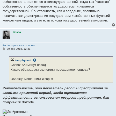
собственность являетяся антигосударственной, тогда как "частная"
собственность обеспечивается государством, и является
государственной. Собственность, как и владение, правильно
понимать как делегирование государством хозяйственных функций
конкретным лицам, и это есть основа государственной экономики.
Gosha
Re: История Капитализма.
С
30 сен 2018, 12:31
о
о
б
tamplquest
:
щ
е
Gosha: ↑20 минут назад
н
Какого образца эта экономика переходного периода?
и
е
Образца мошенника и ворья
Рентабельность, это показатель работы предприятия за
какой-то временной период, когда оценивается
эффективность использования ресурсов предприятия, для
получения дохода.