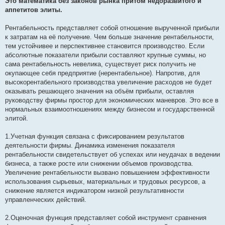
Это математика без законов рынка притом недоразвитого и
аппетитов элиты.
Рентабельность представляет собой отношение вырученной прибыли
к затратам на её получение. Чем больше значение рентабельности,
тем устойчивее и перспективнее становится производство. Если
абсолютные показатели прибыли составляют крупные суммы, но
сама рентабельность невелика, существует риск получить не
окупающее себя предприятие (нерентабельное). Напротив, для
высокорентабельного производства увеличение расходов не будет
оказывать решающего значения на объём прибыли, оставляя
руководству фирмы простор для экономических маневров. Это все в
нормальных взаимоотношениях между бизнесом и государственной
элитой.
1.Учетная функция связана с фиксированием результатов
деятельности фирмы. Динамика изменения показателя
рентабельности свидетельствует об успехах или неудачах в ведении
бизнеса, а также росте или снижении объемов производства.
Увеличение рентабельности вызвано повышением эффективности
использования сырьевых, материальных и трудовых ресурсов, а
снижение является индикатором низкой результативности
управленческих действий.
2.Оценочная функция представляет собой инструмент сравнения