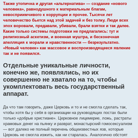
Также утопична и другая «альтернатива» — создание «нового
человека», равнодушного к материальным благам,
невосприимчивого к коррупции и прочее. Тысячи лет
человечество бьется над этой задачей и без толку. Люди всех
эпох воровали, предавали, убивали, брали взятки и так далее.
Какие только системы подготовки не предлагались: тут и
религиозный аскетизм, и военная муштра, и бесконечная
апелляция к морали и нравственности — безрезультатно.
«Новый человек» как массовое и воспроизводящееся явление
так и не появился.
Отдельные уникальные личности,
конечно же, появлялись, но их
совершенно не хватало на то, чтобы
укомплектовать весь государственный
аппарат.
Да что там говорить, даже Церковь и то и не смогла сделать так,
чтобы хотя бы у себя в организации на руководящих постах были
только «добрые христиане». Церковное лицемерие, ложь, растраты
храмовых денег на пьянку и разврат, монастырский гомосексуализм
— вот далеко не полный перечень общеизвестных язв, которые
Церковь не смогла изжить, как ни старалась. Аналогично обстоят