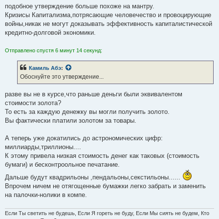
подобное утверждение больше похоже на мантру.
Кризисы Капитализма,потрясающие человечество и провоцирующие
войны,никак не могут доказывать эффективность капиталистической
кредитно-долговой экономики.
Отправлено спустя 6 минут 14 секунд:
Камиль Абэ
:
Обоснуйте это утверждение...
разве вы не в курсе,что раньше деньги были эквивалентом
стоимости золота?
То есть за каждую денежку вы могли получить золото.
Вы фактически платили золотом за товары.
А теперь уже докатились до астрономических цифр:
миллиарды,триллионы....
К этому привела низкая стоимость денег как таковых (стоимость
бумаги) и бесконтроольное печатание.
Дальше будут квадрильоны ,пендальоны,секстильоны......
Впрочем ничем не отягощенные бумажки легко забрать и заменить
на палочки-нолики в компе.
Если Ты светить не будешь, Если Я гореть не буду, Если Мы сиять не будем, Кто