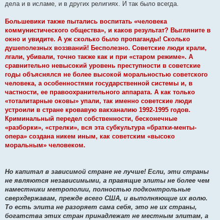
дела и в исламе, и в других религиях. И так было всегда.
Большевики также пытались воспитать «человека
коммунистического общества», и каков результат? Выгляните в
окно и увидите. А уж сколько было пропаганды! Сколько
душеполезных воззваний! Бесполезно. Советские люди крали,
лгали, убивали, точно также как и при «старом режиме». А
сравнительно невысокий уровень преступности в советские
годы объяснялся не более высокой моральностью советского
человека, а особенностями государственной системы и, в
частности, ее правоохранительного аппарата. А как только
«тоталитарные оковы» упали, так именно советские люди
устроили в стране кровавую вакханалию 1992-1995 годов.
Криминальный передел собственности, бесконечные
«разборки», «стрелки», вся эта субкультура «братки-менты-
опера» создана никем иным, как советским «высоко
моральным» человеком.
Но капитал в зависимой стране не лучше! Если, эти страны
не являются независимыми, а правящие элиты не более чем
наместники метрополии, полностью подконтрольные
сверхдержавам, прежде всего США, и выполняющие их волю.
То есть элита не разоряет сама себя, это не их страны,
богатства этих стран принадлежат не местным элитам, а