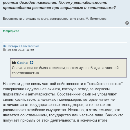
ростом доходов населения. Почему рентабельность
производства разнится при социализме и капитализме?
Вероятности отрицать не могу, достоверности не вижу. М. Ломоносов
tamplquest
Re: История Капитализма.
С
30 сен 2018, 11:59
о
о
б
Gosha
:
щ
е
Сначала она не была хозяином, поскольку не обладала частной
н
собственностью
и
е
На самом деле связь частной собственности с "хозяйственностью"
совершенно надуманная ахинея, которую вслед за марксом
подхватили и антимарксисты. Собственники сами не управляют
своим хозяйством, а нанимают менеджеров, которые ничем не
отличаются от государственных менеджеров, и точно так же
распиливают хозяйское имущество. Неважно, в этом смысле, кто
является собственником, государство или частное лицо. Важно кто
получает прибыль от этой деятельности, в конечном итоге