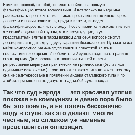
Если же произойдет сбой, то власть пойдет на прямую
фальсификацию итогов голосования. И вот только не надо мне
рассказывать про то, что, мол, такие преступления не имеют срока
давности и новый правитель, придя к власти, выведет
фальсификаторов на чистую воду. Новые правители выходят из той
же самой социальной группы, что и предыдущие, а уж
представители элиты в таком важном для себя вопросе смогут
договориться и дать друг другу гарантии безопасности. Ну смогли же
найти компромисс разные группировки в советской элите в
послесталинское время. И победители Хрущева ведь не отправили
его в тюрьму. Да и вообще в отношении высшей власти
репрессивные меры уже практически не применялись (были лишь
единичные исключения). Трястись от страха элита не хочет, поэтому
она не заинтересована в появлении лидера сталинского типа и по
этой же причине она не допустит над собой суда народа.
Так что суд народа — это красивая утопия
похожая на коммунизм и давно пора было
бы это понять, а не толочь бесконечно
воду в ступе, как это делают многие
честные, но слишком уж наивные
представители оппозиции.