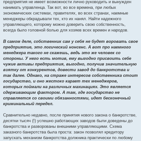
предприятия не имеет возможности лично руководить и вынужден
нанимать управленца. Так вот, во все времена, при любых
экономических системах, правителях, во всех странах, наемные
менеджеры обкрадывали тех, кто их нанял. Найти надежного
управляющего, которому можно доверить свою собственность,
всегда было головной болью для хозяев всех времен и народов.
В самом деле, собственник сам у себя не будет воровать свое
предприятие, это логический нонсенс. А вот про наемного
менеджера такого не скажешь, ведь это же человек со
стороны. У него есть мотив, ему выгодно присвоить себе
чужие активы предприятия, выгодно, получив значительную
взятку от конкурентов, довести завод до банкротства и
так далее. Однако, на страже интересов собственника стоит
государство, и оно жестоко карает тех менеджеров,
которых поймали на различных махинациях. Это является
сдерживающим фактором. А там, где государство не
справляется со своими обязанностями, идет бесконечный
криминальный передел.
Сравнительно недавно, после принятия нового закона о банкротстве,
десятки тысяч (!) успешно работающих заводов были доведены до
банкротства и разворованы внешними управляющими. Схема
заказного банкротства была проста: закон позволял кредитору
запускать механизм банкротства должника практически по любому