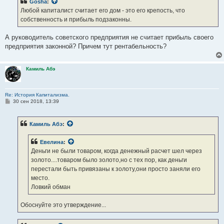
Gosha
:
щ
е
Любой капиталист считает его дом - это его крепость, что
н
собственность и прибыль подзаконны.
и
е
А руководитель советского предприятия не считает прибыль своего
предприятия законной? Причем тут рентабельность?
Камиль Абэ
Re: История Капитализма.
С
30 сен 2018, 13:39
о
о
б
Камиль Абэ
:
щ
е
н
Евелина
:
и
е
Деньги не были товаром, когда денежный расчет шел через
золото....товаром было золото,но с тех пор, как деньги
перестали быть привязаны к золоту,они просто заняли его
место.
Ловкий обман
Обоснуйте это утверждение...