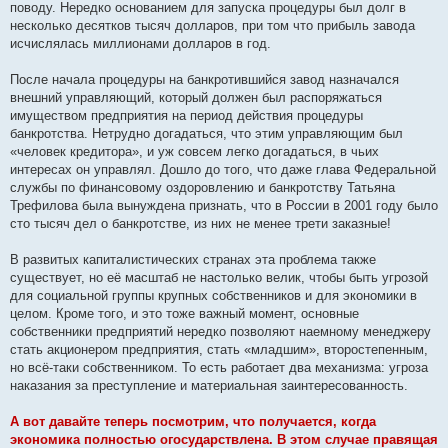
поводу. Нередко основанием для запуска процедуры был долг в
несколько десятков тысяч долларов, при том что прибыль завода
исчислялась миллионами долларов в год.
После начала процедуры на банкротившийся завод назначался
внешний управляющий, который должен был распоряжаться
имуществом предприятия на период действия процедуры
банкротства. Нетрудно догадаться, что этим управляющим был
«человек кредитора», и уж совсем легко догадаться, в чьих
интересах он управлял. Дошло до того, что даже глава Федеральной
службы по финансовому оздоровлению и банкротству Татьяна
Трефилова была вынуждена признать, что в России в 2001 году было
сто тысяч дел о банкротстве, из них не менее трети заказные!
В развитых капиталистических странах эта проблема также
существует, но её масштаб не настолько велик, чтобы быть угрозой
для социальной группы крупных собственников и для экономики в
целом. Кроме того, и это тоже важный момент, основные
собственники предприятий нередко позволяют наемному менеджеру
стать акционером предприятия, стать «младшим», второстепенным,
но всё-таки собственником. То есть работает два механизма: угроза
наказания за преступление и материальная заинтересованность.
А вот давайте теперь посмотрим, что получается, когда
экономика полностью огосударствлена. В этом случае правящая