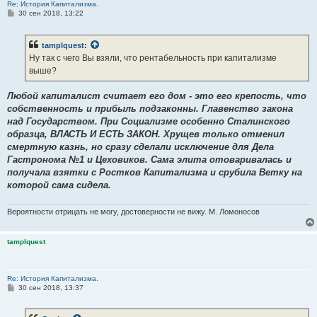
Re: История Капитализма.
С
30 сен 2018, 13:22
о
о
б
tamplquest
:
щ
е
Ну так с чего Вы взяли, что рентабельность при капитализме
н
выше?
и
е
Любой капиталист считает его дом - это его крепость, что
собственность и прибыль подзаконны. Главенство закона
над Государством. При Социализме особенно Сталинского
образца, ВЛАСТЬ И ЕСТЬ ЗАКОН. Хрущев только отменил
смертную казнь, но сразу сделали исключение для Дела
Гастронома №1 и Цеховиков. Сама элита отоваривалась и
получала взятки с Ростков Капитализма и срубила Ветку на
которой сама сидела.
Вероятности отрицать не могу, достоверности не вижу. М. Ломоносов
tamplquest
Re: История Капитализма.
С
30 сен 2018, 13:37
о
о
б