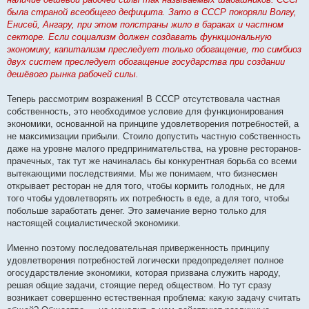
была страной всеобщего дефицита. Зато в СССР покоряли Волгу,
Енисей, Ангару, при этом полстраны жило в бараках и частном
секторе. Если социализм должен создавать функциональную
экономику, капитализм преследует только обогащение, то симбиоз
двух систем преследует обогащение государства при создании
дешёвого рынка рабочей силы.
Теперь рассмотрим возражения! В СССР отсутствовала частная
собственность, это необходимое условие для функционирования
экономики, основанной на принципе удовлетворения потребностей, а
не максимизации прибыли. Стоило допустить частную собственность
даже на уровне малого предпринимательства, на уровне ресторанов-
прачечных, так тут же начиналась бы конкурентная борьба со всеми
вытекающими последствиями. Мы же понимаем, что бизнесмен
открывает ресторан не для того, чтобы кормить голодных, не для
того чтобы удовлетворять их потребность в еде, а для того, чтобы
побольше заработать денег. Это замечание верно только для
настоящей социалистической экономики.
Именно поэтому последовательная приверженность принципу
удовлетворения потребностей логически предопределяет полное
огосударствление экономики, которая призвана служить народу,
решая общие задачи, стоящие перед обществом. Но тут сразу
возникает совершенно естественная проблема: какую задачу считать