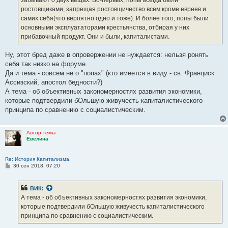
и
е
ростовщиками, запрещая ростовщичество всем кроме евреев и
самих себя(что вероятно одно и тоже). И более того, попы были
основными эксплуататорами крестьянства, отбирая у них
прибавочный продукт. Они и были, капиталистами.
Ну, этот бред даже в опровержении не нуждается: нельзя ронять
себя так низко на форуме.
Да и тема - совсем не о "попах" (кто имеется в виду - св. Франциск
Ассизский, апостол бедности?)
А тема - об объективных закономерностях развития экономики,
которые подтвердили бОльшую живучесть капиталистического
принципа по сравнению с социалистическим.
Автор темы
Евелина
Re: История Капитализма.
С
30 сен 2018, 07:20
о
о
б
ВИК
:
щ
е
А тема - об объективных закономерностях развития экономики,
н
которые подтвердили бОльшую живучесть капиталистического
и
е
принципа по сравнению с социалистическим.