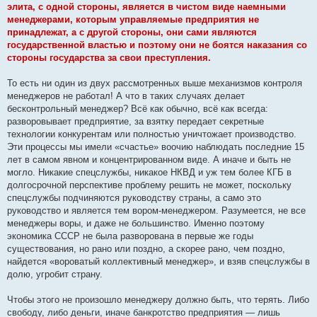
элита, с одной стороны, является в чистом виде наемными
менеджерами, которым управляемые предприятия не
принадлежат, а с другой стороны, они сами являются
государственной властью и поэтому они не боятся наказания со
стороны государства за свои преступления.
То есть ни один из двух рассмотренных выше механизмов контроля
менеджеров не работал! А что в таких случаях делает
бесконтрольный менеджер? Всё как обычно, всё как всегда:
разворовывает предприятие, за взятку передает секретные
технологии конкурентам или полностью уничтожает производство.
Эти процессы мы имели «счастье» воочию наблюдать последние 15
лет в самом явном и концентрированном виде. А иначе и быть не
могло. Никакие спецслужбы, никакое НКВД и уж тем более КГБ в
долгосрочной перспективе проблему решить не может, поскольку
спецслужбы подчиняются руководству страны, а само это
руководство и является тем вором-менеджером. Разумеется, не все
менеджеры воры, и даже не большинство. Именно поэтому
экономика СССР не была разворована в первые же годы
существования, но рано или поздно, а скорее рано, чем поздно,
найдется «вороватый коллективный менеджер», и взяв спецслужбы в
долю, угробит страну.
Чтобы этого не произошло менеджеру должно быть, что терять. Либо
свободу, либо деньги, иначе банкротство предприятия — лишь