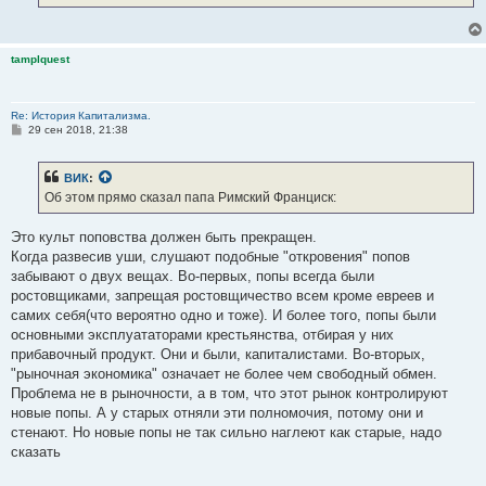
tamplquest
Re: История Капитализма.
С
29 сен 2018, 21:38
о
о
б
ВИК
:
щ
е
Об этом прямо сказал папа Римский Франциск:
н
и
е
Это культ поповства должен быть прекращен.
Когда развесив уши, слушают подобные "откровения" попов
забывают о двух вещах. Во-первых, попы всегда были
ростовщиками, запрещая ростовщичество всем кроме евреев и
самих себя(что вероятно одно и тоже). И более того, попы были
основными эксплуататорами крестьянства, отбирая у них
прибавочный продукт. Они и были, капиталистами. Во-вторых,
"рыночная экономика" означает не более чем свободный обмен.
Проблема не в рыночности, а в том, что этот рынок контролируют
новые попы. А у старых отняли эти полномочия, потому они и
стенают. Но новые попы не так сильно наглеют как старые, надо
сказать