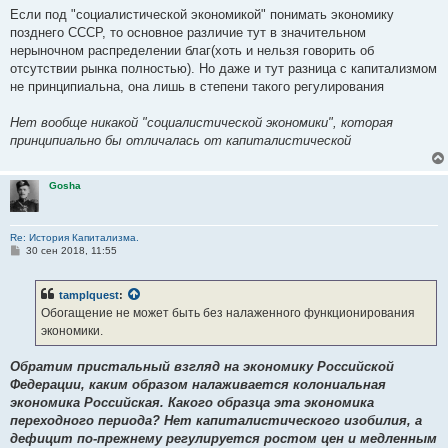
Если под "социалистической экономикой" понимать экономику
позднего СССР, то основное различие тут в значительном
нерыночном распределении благ(хоть и нельзя говорить об
отсутствии рынка полностью). Но даже и тут разница с капитализмом
не принципиальна, она лишь в степени такого регулирования
Нет вообще никакой "социалистической экономики", которая
принципиально бы отличалась от капиталистической
Gosha
Re: История Капитализма.
С
30 сен 2018, 11:55
о
о
б
tamplquest
:
щ
е
Обогащение не может быть без налаженного функционирования
н
экономики.
и
е
Обратим пристальный взгляд на экономику Российской
Федерации, каким образом налаживается колониальная
экономика Российская. Какого образца эта экономика
переходного периода? Нет капиталистического изобилия, а
дефицит по-прежнему регулируется ростом цен и медленным