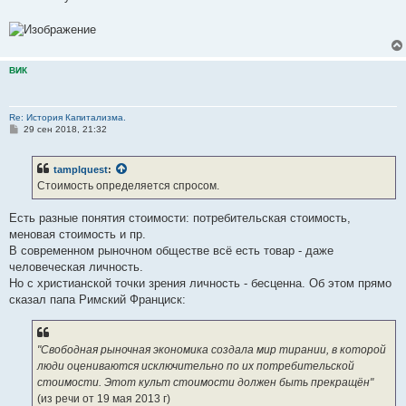
ВИК
Re: История Капитализма.
С
29 сен 2018, 21:32
о
о
б
tamplquest
:
щ
е
Стоимость определяется спросом.
н
и
е
Есть разные понятия стоимости: потребительская стоимость,
меновая стоимость и пр.
В современном рыночном обществе всё есть товар - даже
человеческая личность.
Но с христианской точки зрения личность - бесценна. Об этом прямо
сказал папа Римский Франциск:
"Свободная рыночная экономика создала мир тирании, в которой
люди оцениваются исключительно по их потребительской
стоимости. Этот культ стоимости должен быть прекращён"
(из речи от 19 мая 2013 г)