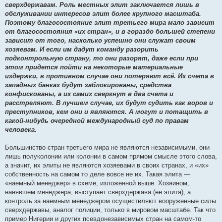
сверхдержавам. Роль местных элит заключается лишь в
обслуживании интересов элит более крупного масштаба.
Поэтому благосостояние элит третьего мира мало зависит
от благосостояния «их стран», и в гораздо большей степени
зависит от того, насколько успешно они служат своим
хозяевам. И если им дадут команду разорить
подконтрольную страну, то они разорят, даже если при
этом придется пойти на некоторые материальные
издержки, в противном случае они потеряют всё. Их счета в
западных банках будут заблокированы, средства
конфискованы, а их самих свергнут в два счета и
расстреляют. В лучшем случае, их будут судить как воров и
преступников, кем они и являются. А могут и потащить в
какой-нибудь очередной международный суд по правам
человека.
Большинство стран третьего мира не являются независимыми, они
лишь полуколонии или колонии в самом прямом смысле этого слова,
а значит, их элиты не являются хозяевами в своих странах, и «их»
собственность на самом то деле вовсе не их. Такая элита —
«наемный менеджер» в схеме, изложенной выше. Хозяином,
нанявшем менеджера, выступает сверхдержава (ее элита), а
контроль за наемным менеджером осуществляют вооруженные силы
сверхдержавы, аналог полиции, только в мировом масштабе. Так что
пример Нигерии и других псевдонезависимых стран на самом-то