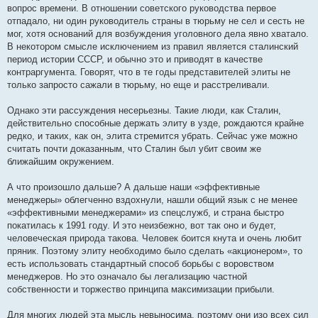
вопрос времени. В отношении советского руководства первое
отпадало, ни один руководитель страны в тюрьму не сел и сесть не
мог, хотя оснований для возбуждения уголовного дела явно хватало.
В некотором смысле исключением из правил является сталинский
период истории СССР, и обычно это и приводят в качестве
контраргумента. Говорят, что в те годы представителей элиты не
только запросто сажали в тюрьму, но еще и расстреливали.
Однако эти рассуждения несерьезны. Такие люди, как Сталин,
действительно способные держать элиту в узде, рождаются крайне
редко, и таких, как он, элита стремится убрать. Сейчас уже можно
считать почти доказанным, что Сталин был убит своим же
ближайшим окружением.
А что произошло дальше? А дальше наши «эффективные
менеджеры» облегченно вздохнули, нашли общий язык с не менее
«эффективными менеджерами» из спецслужб, и страна быстро
покатилась к 1991 году. И это неизбежно, вот так оно и будет,
человеческая природа такова. Человек боится кнута и очень любит
пряник. Поэтому элиту необходимо было сделать «акционером», то
есть использовать стандартный способ борьбы с воровством
менеджеров. Но это означало бы легализацию частной
собственности и торжество принципа максимизации прибыли.
Для многих людей эта мысль невыносима, поэтому они изо всех сил