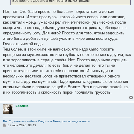
Возможно в древнем Египте это было грехом.
н
и
е
Нет, нет. Это было просто не большим недостатком и легким
проступком. И этот проступок, который часто совершали египтяне,
как считали жрецы ужасной религии египетской (языческой), после
смерти человека надо было душе умершего отрицать, обращаясь к
определенному богу. Для чего? Просто для того, чтобы задобрить
этого бога и добиться лучшей участи в мире ином после суда.
Глупость чистой воды.
Тем более, в этой книге не написано, что надо было просить
прощение за мужеложество или грубость по отношению к другим, как
и за торопливость в сердце своём. Нет. Просто надо было отрицать,
что человек это делал. То есть, бог, я не делал то, что ты не
приветствуешь или то, что тебе не нравится. И лишь один и
нескольких десятков богов не приветствовал отношения одного
мужчины с другим мужчиной. Надо признать: однополые отношения
интимные были в порядке вещей в Египте. Это в природе людей, как
и их торопливость и склонность порой проявлять грубость.
Евелина
Re: Содомиты и гибель Содома и Гоморры - правда и мифы.
С
02 июн 2026, 08:49
о
о