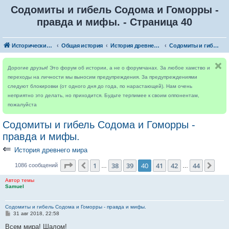
Содомиты и гибель Содома и Гоморры -
правда и мифы. - Страница 40
Исторический форум
Общая история
История древнего мира
Содомиты и гибель Содома и Гоморры - правда и мифы.
Дорогие друзья! Это форум об истории, а не о форумчанах. За любое хамство и
переходы на личности мы выносим предупреждения. За предупреждениями
следуют блокировки (от одного дня до года, по нарастающей). Нам очень
неприятно это делать, но приходится. Будьте терпимее к своим оппонентам,
пожалуйста
Содомиты и гибель Содома и Гоморры -
правда и мифы.
⇐
История древнего мира
Страница
40
из
44
1
38
39
40
41
42
44
Пред.
Сле
1086 сообщений
…
…
Автор темы
Samuel
Содомиты и гибель Содома и Гоморры - правда и мифы.
С
31 авг 2018, 22:58
о
о
Всем мира! Шалом!