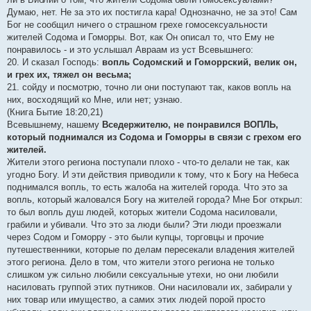
Думаю, нет. Не за это их постигла кара! Однозначно, не за это! Сам
Бог не сообщил ничего о страшном грехе гомосексуальности
жителей Содома и Гоморры. Вот, как Он описал то, что Ему не
понравилось - и это услышал Авраам из уст Всевышнего:
20. И сказал Господь:
вопль Содомский и Гоморрский, велик он,
и грех их, тяжел он весьма;
21. сойду и посмотрю, точно ли они поступают так, каков вопль на
них, восходящий ко Мне, или нет; узнаю.
(Книга Бытие 18:20,21)
Всевышнему, нашему
Вседержителю, не понравился ВОПЛЬ,
который поднимался из Содома и Гоморры в связи с грехом его
жителей.
Жители этого региона поступали плохо - что-то делали не так, как
угодно Богу. И эти действия приводили к тому, что к Богу на Небеса
поднимался вопль, то есть жалоба на жителей города. Что это за
вопль, который жаловался Богу на жителей города? Мне Бог открыл:
то был вопль душ людей, которых жители Содома насиловали,
грабили и убивали. Что это за люди были? Эти люди проезжали
через Содом и Гоморру - это были купцы, торговцы и прочие
путешественники, которые по делам пересекали владения жителей
этого региона. Дело в том, что жители этого региона не только
слишком уж сильно любили сексуальные утехи, но они любили
насиловать группой этих путников. Они насиловали их, забирали у
них товар или имущество, а самих этих людей порой просто