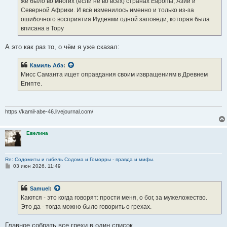
же было во многих (если не во всех) странах Европы, Азии и
Северной Африки. И всё изменилось именно и только из-за
ошибочного восприятия Иудеями одной заповеди, которая была
вписана в Тору
А это как раз то, о чём я уже сказал:
Камиль Абэ
:
Мисс Саманта ищет оправдания своим извращениям в Древнем
Египте.
https://kamil-abe-46.livejournal.com/
Евелина
Re: Содомиты и гибель Содома и Гоморры - правда и мифы.
С
03 июн 2026, 11:49
о
о
б
Samuel
:
щ
е
Каются - это когда говорят: прости меня, о бог, за мужеложество.
н
Это да - тогда можно было говорить о грехах.
и
е
Главное собрать все грехи в один список.