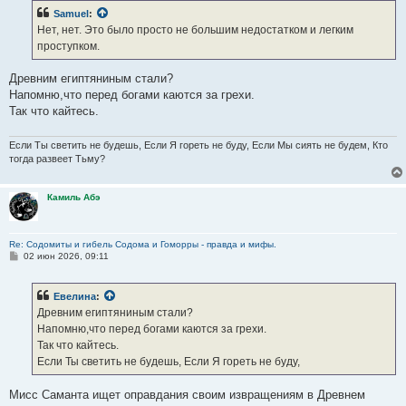
б
Samuel
:
щ
е
Нет, нет. Это было просто не большим недостатком и легким
н
проступком.
и
е
Древним египтяниным стали?
Напомню,что перед богами каются за грехи.
Так что кайтесь.
Если Ты светить не будешь, Если Я гореть не буду, Если Мы сиять не будем, Кто
тогда развеет Тьму?
Камиль Абэ
Re: Содомиты и гибель Содома и Гоморры - правда и мифы.
С
02 июн 2026, 09:11
о
о
б
Евелина
:
щ
е
Древним египтяниным стали?
н
Напомню,что перед богами каются за грехи.
и
е
Так что кайтесь.
Если Ты светить не будешь, Если Я гореть не буду,
Мисс Саманта ищет оправдания своим извращениям в Древнем