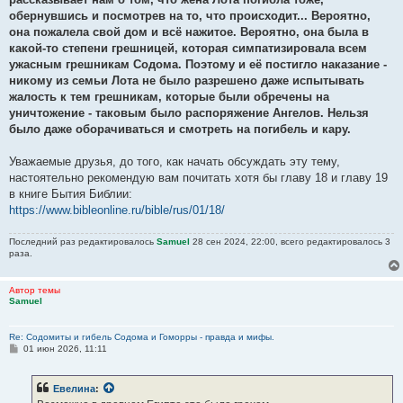
обернувшись и посмотрев на то, что происходит... Вероятно,
она пожалела свой дом и всё нажитое. Вероятно, она была в
какой-то степени грешницей, которая симпатизировала всем
ужасным грешникам Содома. Поэтому и её постигло наказание -
никому из семьи Лота не было разрешено даже испытывать
жалость к тем грешникам, которые были обречены на
уничтожение - таковым было распоряжение Ангелов. Нельзя
было даже оборачиваться и смотреть на погибель и кару.
Уважаемые друзья, до того, как начать обсуждать эту тему,
настоятельно рекомендую вам почитать хотя бы главу 18 и главу 19
в книге Бытия Библии:
https://www.bibleonline.ru/bible/rus/01/18/
Последний раз редактировалось
Samuel
28 сен 2024, 22:00, всего редактировалось 3
раза.
Автор темы
Samuel
Re: Содомиты и гибель Содома и Гоморры - правда и мифы.
С
01 июн 2026, 11:11
о
о
б
Евелина
:
щ
е