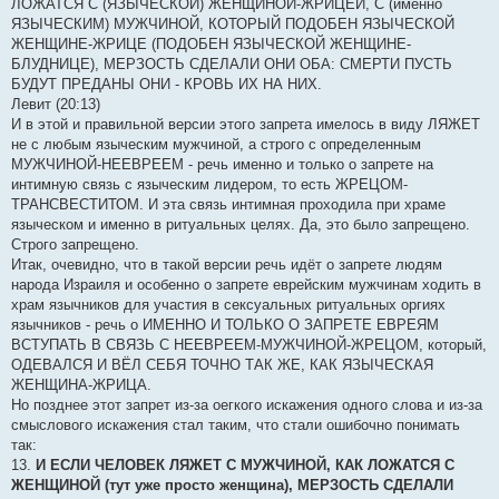
ЛОЖАТСЯ С (ЯЗЫЧЕСКОЙ) ЖЕНЩИНОЙ-ЖРИЦЕЙ, С (именно
ЯЗЫЧЕСКИМ) МУЖЧИНОЙ, КОТОРЫЙ ПОДОБЕН ЯЗЫЧЕСКОЙ
ЖЕНЩИНЕ-ЖРИЦЕ (ПОДОБЕН ЯЗЫЧЕСКОЙ ЖЕНЩИНЕ-
БЛУДНИЦЕ), МЕРЗОСТЬ СДЕЛАЛИ ОНИ ОБА: СМЕРТИ ПУСТЬ
БУДУТ ПРЕДАНЫ ОНИ - КРОВЬ ИX НА НИX.
Левит (20:13)
И в этой и правильной версии этого запрета имелось в виду ЛЯЖЕТ
не с любым языческим мужчиной, а строго с определенным
МУЖЧИНОЙ-НЕЕВРЕЕМ - речь именно и только о запрете на
интимную связь с языческим лидером, то есть ЖРЕЦОМ-
ТРАНСВЕСТИТОМ. И эта связь интимная проходила при храме
языческом и именно в ритуальных целях. Да, это было запрещено.
Строго запрещено.
Итак, очевидно, что в такой версии речь идёт о запрете людям
народа Израиля и особенно о запрете еврейским мужчинам ходить в
храм язычников для участия в сексуальных ритуальных оргиях
язычников - речь о ИМЕННО И ТОЛЬКО О ЗАПРЕТЕ ЕВРЕЯМ
ВСТУПАТЬ В СВЯЗЬ С НЕЕВРЕЕМ-МУЖЧИНОЙ-ЖРЕЦОМ, который,
ОДЕВАЛСЯ И ВЁЛ СЕБЯ ТОЧНО ТАК ЖЕ, КАК ЯЗЫЧЕСКАЯ
ЖЕНЩИНА-ЖРИЦА.
Но позднее этот запрет из-за оегкого искажения одного слова и из-за
смыслового искажения стал таким, что стали ошибочно понимать
так:
13.
И ЕСЛИ ЧЕЛОВЕК ЛЯЖЕТ С МУЖЧИНОЙ, КАК ЛОЖАТСЯ С
ЖЕНЩИНОЙ (тут уже просто женщина), МЕРЗОСТЬ СДЕЛАЛИ