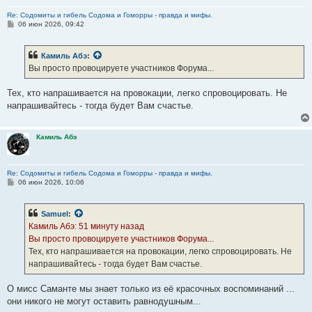
Re: Содомиты и гибель Содома и Гоморры - правда и мифы.
С
06 июн 2026, 09:42
о
о
б
Камиль Абэ
:
щ
е
Вы просто провоцируете участников Форума...
н
и
е
Тех, кто напрашивается на провокации, легко спровоцировать. Не
напрашивайтесь - тогда будет Вам счастье.
Камиль Абэ
Re: Содомиты и гибель Содома и Гоморры - правда и мифы.
С
06 июн 2026, 10:06
о
о
б
Samuel
:
щ
е
Камиль Абэ: 51 минуту назад
н
Вы просто провоцируете участников Форума...
и
е
Тех, кто напрашивается на провокации, легко спровоцировать. Не
напрашивайтесь - тогда будет Вам счастье.
О мисс Саманте мы знает только из её красочных воспоминаний ...
они никого не могут оставить равнодушным...