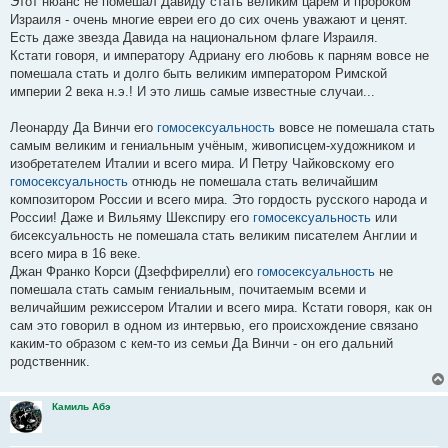
Этот нюанс не помешал Давиду стать великим царём и пророком
Израиля - очень многие евреи его до сих очень уважают и ценят.
Есть даже звезда Давида на национальном флаге Израиля.
Кстати говоря, и императору Адриану его любовь к парням вовсе не
помешала стать и долго быть великим императором Римской
империи 2 века н.э.! И это лишь самые известные случаи...
Леонарду Да Винчи его
гомосексуальность
вовсе не помешала стать
самым великим и гениальным учёным, живописцем-художником и
изобретателем Италии и всего мира. И Петру Чайковскому его
гомосексуальность
отнюдь не помешала стать величайшим
композитором России и всего мира. Это гордость русского народа и
России! Даже и Вильяму Шекспиру его
гомосексуальность
или
бисексуальность не помешала стать великим писателем Англии и
всего мира в 16 веке.
Джан Франко Корси (Дзеффирелли) его
гомосексуальность
не
помешала стать самым гениальным, почитаемым всеми и
величайшим режиссером Италии и всего мира. Кстати говоря, как он
сам это говорил в одном из интервью, его происхождение связано
каким-то образом с кем-то из семьи Да Винчи - он его дальний
родственник.
Камиль Абэ