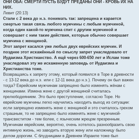
ОНИ ОБА: СМЕРТИ ПУСТЬ БУДУТ ПРЕДАНЫ ОНИ - КРОВЬ ИX НА
НИX.
Левит (20:13)
Стали с 2 века до н.э. понимать так: запрещена и карается
смертью такая связь любого мужчины с любым мужчиной,
когда один какой-то мужчина спит с другим мужчиной и
совершает с ним такие действия, которые обычно совершает
мужчина с женщиной.
Этот запрет касался уже любых двух еврейских мужчин. И
позднее этот искажённый по смыслу запрет унаследовало от
Иудаизма Христианство. А ещё через 600-650 лет и Ислам тоже
унаследовал эту же искаженную заповедь от Иудаизма и
Христианства тоже.
Возвращаясь к запрету этому, который появился в Торе в древности
- с 13-12 века до н.э. или с 12-11 века до н.э.). Почему он был важен
тогда? Еврейским мужчинам запрещено было изменять жёнам с
женщинами. Измена жене с другой женщиной считалась
прелюбодеянием. Это было преступление, согласно Торе. Но
еврейские мужчины легко научились находить выход из ситуации:
если запрещено изменять жене с женщиной и это считалось грехом
страшным, то не запрещено было изменять жене с мужчиной-
трансвеститом - тем более, с языческим жрецом презренным.
Мужчинам еврейским, вероятно, очень хотелось разнообразить свою
интимную жизнь, но заводить вторую жену или наложницу было
делом дорогим. С блудницами в Древнем Израиле тоже был