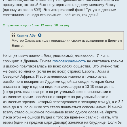
проступков, который был не угоден лишь одному мелкому божку
(одному из около 50!!). Это исторический факт! Тут уж и древним
египтянином не надо становиться - всё ясно, как день!
Отправлено спустя 1 час 12 минут 28 секунд:
Камиль Абэ
:
Мистер Саммуэль ищет оправдания своим извращениям в Древнем
Египте.
Не ищет никто ничего - Вам, уважаемый, показалось. Я лишь
сообщил: в Древнем Египте
гомосексуальность
не считалась грехом
и широко практиковалась во всех слоях общества. Это именно так
же было во многих (если не во всех) странах Европы, Азии и
Северной Африки. И всё изменилось именно и только из-за
ошибочного восприятия Иудеями одной заповеди, которая была
вписана в Тору в одном виде и значила одно в 13-10 веке до н.э.
(тогда речь шла о запрете на ритуальный секс с язычниками в
языческом храме - особенно о запрете на ритуальный секс с
языческим жрецом, который переодевался в женщину-жрицу), а с 3-2
века до н.э. по ошибке это стало пониматься совсем иначе. И виной
всему стало ошибочное понимание всего одного слова на Иврите.
Из-за этой же ошибки Иудеи с того же времени стали считать, что
еврей (один из предков царя Давида) женился на блуднице. Если бы