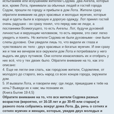
испытанием или искушением жителей Содома. Два Ангела, которых
все, кроме Лота, принимали за обычных людей и гостей города
Содом, прошли по городу и прибыли в дом Лота. Жители сразу
обратили внимание на двух красивых и молодых мужчин, которые
ещё и одеты были в хорошую и дорогую одежду. Лот принял гостей
очень радушно - он сразу понял, что перед ним не люди, а
посланники Всемогущего, то есть Ангелы. Лот, будучи духовной
личностью и верующим человеком, то есть евреем, это смог легко
увидеть и понять. Но жители Содома не были духовными - они были
слепы духовно. Они увидели лишь то, что видели их глаза и
чувствовало их тело - двух красивых и богатых мужчин. И они сразу
же и тем же вечером все окружили дом Лота и потребовали у него
выдать им двух путников. Они хотели изнасиловать их и отобрать у
них всё, что у тех двоих было. Обратите внимание на то, как это
описано:
4. Еще не легли они спать, как городские жители, Содомляне, от
молодого до старого, весь народ со всех концов города, окружили
дом.
5. И вызвали Лота, и говорили ему: где люди, пришедшие к тебе на
ночь? Выведи их к нам; мы познаем их.
(Книга Бытие 19:4,5)
Обратите внимание на то, что все жители Содома разных
возрастов (вероятно, от 16-18 лет и до 30-45 или старше) и
разного пола собрались вокруг дома Лота. Да, речь о сотнях и
сотнях мужчин и женщин, которые, увидев двух молодых и