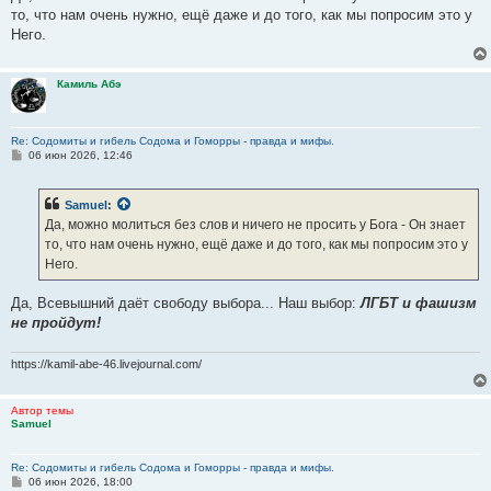
то, что нам очень нужно, ещё даже и до того, как мы попросим это у
Него.
Камиль Абэ
Re: Содомиты и гибель Содома и Гоморры - правда и мифы.
С
06 июн 2026, 12:46
о
о
б
Samuel
:
щ
е
Да, можно молиться без слов и ничего не просить у Бога - Он знает
н
то, что нам очень нужно, ещё даже и до того, как мы попросим это у
и
е
Него.
Да, Всевышний даёт свободу выбора... Наш выбор:
ЛГБТ и фашизм
не пройдут!
https://kamil-abe-46.livejournal.com/
Автор темы
Samuel
Re: Содомиты и гибель Содома и Гоморры - правда и мифы.
С
06 июн 2026, 18:00