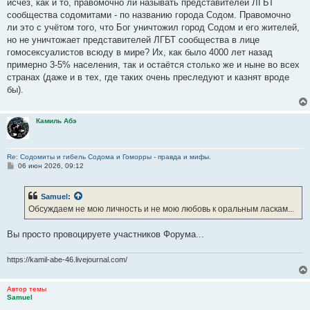
исчез, как и то, правомочно ли называть представителей ЛГБТ
сообщества содомитами - по названию города Содом. Правомочно
ли это с учётом того, что Бог уничтожил город Содом и его жителей,
но не уничтожает представителей ЛГБТ сообщества в лице
гомосексуалистов всюду в мире? Их, как было 4000 лет назад
примерно 3-5% населения, так и остаётся столько же и ныне во всех
странах (даже и в тех, где таких очень преследуют и казнят вроде
бы).
Камиль Абэ
Re: Содомиты и гибель Содома и Гоморры - правда и мифы.
С
06 июн 2026, 09:12
о
о
б
Samuel
:
щ
е
Обсуждаем не мою личность и не мою любовь к оральным ласкам...
н
и
е
Вы просто провоцируете участников Форума...
https://kamil-abe-46.livejournal.com/
Автор темы
Samuel