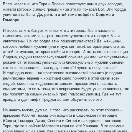
б
Всем известно, что Тора и Библия повествует нам о двух городах,
щ
е
жители которых сильно грешили - за это их покарал Бог. Эти города
н
уничтожены были.
Да, речь в этой теме пойдёт о Содоме и
и
е
Гоморре.
Интересно, что бытует мнение, что эти города были населены
гомосексулистами и за грех гомосексуализма эти города и были
уничтожены. Но кто родил этих гомосексуалистов? Да, женщины,
которые любили мужчин (или и мужчин тоже), которые родили этих
детей от мужчин, которые любили женщин. Итак, множество женщин
Содома, будучи гетеросексуальной ориентации или бисексуальными
рожали от гетеросексуальных или бисексуальных мужчин сыновей,
которые оказывались все вдруг геями? Глупость несусветная!
И ещё одна вещь - на протяжение тысячелетий принято (с подачи
религиозных евреев и христиан) было принято в этой связи всех
людей, склонных к однополым связям, презрительно называть
содомитами, то есть теми, кто непременно будет ужасно наказан, так
как проклят за самый ужасный грех (гомосексуализм). Где же тут
правда, а где - миф? Предлагаю вам обсудить всё это.
Но начать нужно, думаю, с того, что рассказать об этих городах -
примерно 4000 лет назад они входили в Содомское пятиградие
(Содом, Гоморра, Адма, Севоим и Сигор) и находились, согласно
Торе, где-то в районе Мёртвого моря на юге Ханаана. В те времена
город Иевус или Салим Иевусейский (сегодняшняя столица Израиля