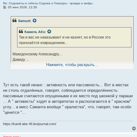
Re: Содомиты и гибель Содома и Гоморры - правда и мифы.
С
05 июн 2026, 12:26
о
о
б
Samuel
:
щ
е
н
Камиль Абэ
:
и
е
Так и вас не наказывают и не казнят, но в России это
признаётся извращением...
Македонскому Александру...
Давиду ...
Нажмите, чтобы раскрыть...
Адриану
Леонарду Да Винчи...
Вильяму Шекспиру...
Дзеффирелли
Тут есть такой нюанс : активность или пассивность... Вот в местах
не столь отдалённых, говорят, соблюдается определённость:
пассивные считаются опущенными и их место под шконкой у параши
... А " активисты" ходят в авторитетах и располагаются в " красном"
углу... а мисс Саманта вообще " оралистка", что, говорят, там особо
"ценится "...
https://kamil-abe-46.livejournal.com/
Автор темы