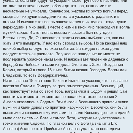
убивали, если они вдруг не умирали после группового насилия, или
оставляли сексуальными рабами до тех пор, пока сами эти
несчастные не умирали. Конечно же, жертвы их жутко вопили перед
смертью - их души выходили из тела в ужасных страданиях и в
агонии. И именно этот вопль запечатлелся в их душах - когда души
переходили в мир иной, вместе с ними в иной мир переходил и вопль
жуткий также. И этот вопль весьма и весьма был не угоден
Всевышнему. Да, Он позволяет людям самим выбирать то, как им
жить и что выбирать. У нас есть свобода выбора. Но за каждый наш
плохой выбор следует плохое событие. За каждое плохое дело
следует жестокая расплата. За ужасное поведение не может не
последовать ужасное наказание. И наказывает людей не дяденька с
бородой на Небесах, а сами их дела. Это и есть Закон Воздаяния-
Кармы, который в главе 18 книги Бытия назван Господом Богом или
Владыкой, то есть Вседержителем.
Нигде в главе 18 и в главе 19 книги Бытия не указано, что наказание
постигло Содом и Гоморру за грех гомосексуализма. Всемогущий,
как повествует нам об этом Тора, направился в Содом и решил Сам
посетить эти места - моментально после Его такого решения 2
Ангела оказались в Содоме. Эти Ангелы Всевышнего приняли облик
мужчин и были довольно приятной наружности. Вероятно, они были
высокими и красивыми мужчинами. По воле Всемогущего их задачей
было спасти семью Лота и самого Лота, которые не участвовали в
грехе жителей Содома. Но главной целью Бога (а значит и Его
Ангелов) было не это. Прибытие Ангелов туда стало последним