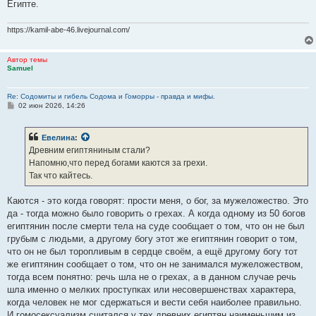
Египте.
https://kamil-abe-46.livejournal.com/
Автор темы
Samuel
Re: Содомиты и гибель Содома и Гоморры - правда и мифы.
С
02 июн 2026, 14:26
о
о
б
Евелина
:
щ
е
Древним египтяниным стали?
н
Напомню,что перед богами каются за грехи.
и
е
Так что кайтесь.
Каются - это когда говорят: прости меня, о бог, за мужеложество. Это
да - тогда можно было говорить о грехах. А когда одному из 50 богов
египтянин после смерти тела на суде сообщает о том, что он не был
грубым с людьми, а другому богу этот же египтянин говорит о том,
что он не был торопливым в сердце своём, а ещё другому богу тот
же египтянин сообщает о том, что он не занимался мужеложеством,
тогда всем понятно: речь шла не о грехах, а в данном случае речь
шла именно о мелких проступках или несовершенствах характера,
когда человек не мог сдержаться и вести себя наиболее правильно.
И гомосексуализм считался у тех древних египтян наименьшим из