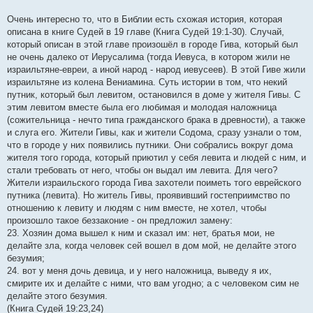
Очень интересно то, что в Библии есть схожая история, которая
описана в книге Судей в 19 главе (Книга Судей 19:1-30). Случай,
который описан в этой главе произошёл в городе Гива, который был
не очень далеко от Иерусалима (тогда Иевуса, в котором жили не
израильтяне-евреи, а иной народ - народ иевусеев). В этой Гиве жили
израильтяне из колена Вениамина. Суть истории в том, что некий
путник, который был левитом, остановился в доме у жителя Гивы. С
этим левитом вместе была его любимая и молодая наложница
(сожительница - нечто типа гражданского брака в древности), а также
и слуга его. Жители Гивы, как и жители Содома, сразу узнали о том,
что в городе у них появились путники. Они собрались вокруг дома
жителя того города, который приютил у себя левита и людей с ним, и
стали требовать от него, чтобы он выдал им левита. Для чего?
Жители израильского города Гива захотели поиметь того еврейского
путника (левита). Но житель Гивы, проявивший гостеприимство по
отношению к левиту и людям с ним вместе, не хотел, чтобы
произошло такое беззаконие - он предложил замену:
23. Хозяин дома вышел к ним и сказал им: нет, братья мои, не
делайте зла, когда человек сей вошел в дом мой, не делайте этого
безумия;
24. вот у меня дочь девица, и у него наложница, выведу я их,
смирите их и делайте с ними, что вам угодно; а с человеком сим не
делайте этого безумия.
(Книга Судей 19:23,24)