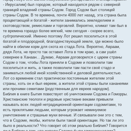
- Иерусалим) был городом, который находился рядом с северной
границей владений страны Содом. Город Содом был столицей
страны Содом. В те времена, почти 4000 лет назад, эта страна была
процветающей и богатой - жители занимались земледелием и
скотоводством, ремеслами и торговлей. Вероятно, климат там был в
те времена гораздо более мягкий, чем сегодня - скорее всего,
субтропический. Именно поэтому Лот решил поселиться в этой
богатой и плодородной, благоденствующей земле, где можно было
найти в обилии корм для скота из стада Лота. Вероятно, Авраам,
дядя Лота, не просто так оставил Лота в том краю, а сам ушёл
севернее в Ханаан... Думаю, Авраам договорился с царем страны
Содом о том, чтобы Лота приняли в Содоме и позволили там
поселиться и жить, а также позволили там пасти своё стадо и
заниматься любой иной хозяйственной и деловой деятельностью.
Лот со временем стал практически постоянным жителем этой
страны, хоть он и был евреем, а жители этой страны были хананеями
или прочими семитами (родственным для евреев народом).
Библия в книге Бытия повествует об уничтожении Содома и Гоморры.
Христианские теологи и рядовые христиане веками привыкли
называть всех людей нетрадиционной ориентации содомитами, то
есть проклятыми людьми, которым угрожает неминуемое
уничтожение и страшные муки вечные. И связывали они это с тем,
что в Содоме, якобы, жители были такой ориентации. Но так ли это
было в реальности? Что говорит об этом реально Библия? Говорится
ли в Библии о том, что жители Содома были гомосексуалами?