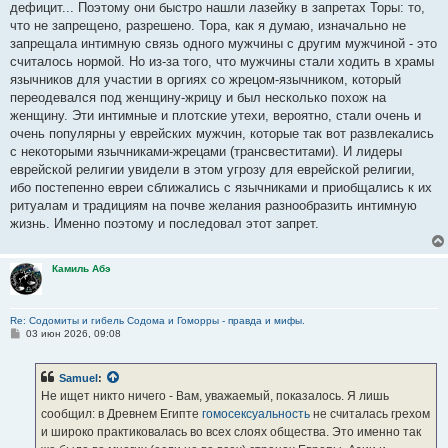
дефицит... Поэтому они быстро нашли лазейку в запретах Торы: то,
что не запрещено, разрешено. Тора, как я думаю, изначально не
запрещала интимную связь одного мужчины с другим мужчиной - это
считалось нормой. Но из-за того, что мужчины стали ходить в храмы
язычников для участии в оргиях со жрецом-язычником, который
переодевался под женщину-жрицу и был несколько похож на
женщину. Эти интимные и плотские утехи, вероятно, стали очень и
очень популярны у еврейских мужчин, которые так вот развлекались
с некоторыми язычниками-жрецами (трансвеститами). И лидеры
еврейской религии увидели в этом угрозу для еврейской религии,
ибо постепенно евреи сближались с язычниками и приобщались к их
ритуалам и традициям на почве желания разнообразить интимную
жизнь. Именно поэтому и последовал этот запрет.
Камиль Абэ
Re: Содомиты и гибель Содома и Гоморры - правда и мифы.
С
03 июн 2026, 09:08
о
о
б
Samuel
:
щ
е
Не ищет никто ничего - Вам, уважаемый, показалось. Я лишь
н
сообщил: в Древнем Египте
гомосексуальность
не считалась грехом
и
е
и широко практиковалась во всех слоях общества. Это именно так