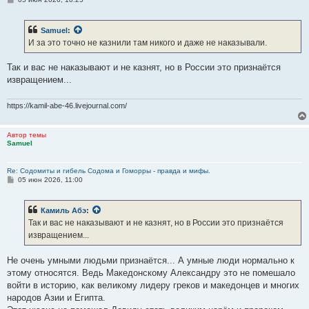
о
о
б
Samuel
:
щ
е
И за это точно не казнили там никого и даже не наказывали.
н
и
е
Так и вас не наказывают и не казнят, но в России это признаётся
извращением...
https://kamil-abe-46.livejournal.com/
Автор темы
Samuel
Re: Содомиты и гибель Содома и Гоморры - правда и мифы.
С
05 июн 2026, 11:00
о
о
б
Камиль Абэ
:
щ
е
Так и вас не наказывают и не казнят, но в России это признаётся
н
извращением...
и
е
Не очень умными людьми признаётся... А умные люди нормально к
этому относятся. Ведь Македонскому Александру это не помешало
войти в историю, как великому лидеру греков и македонцев и многих
народов Азии и Египта.