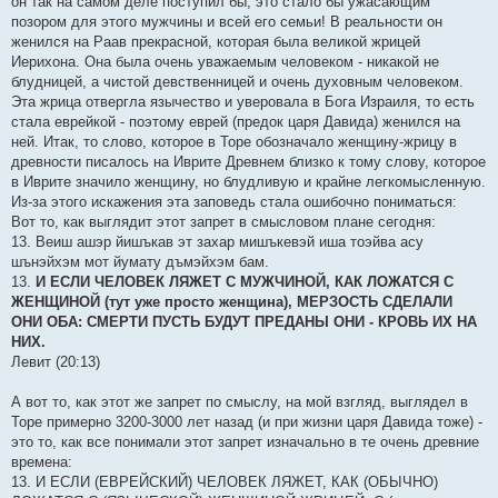
он так на самом деле поступил бы, это стало бы ужасающим
позором для этого мужчины и всей его семьи! В реальности он
женился на Раав прекрасной, которая была великой жрицей
Иерихона. Она была очень уважаемым человеком - никакой не
блудницей, а чистой девственницей и очень духовным человеком.
Эта жрица отвергла язычество и уверовала в Бога Израиля, то есть
стала еврейкой - поэтому еврей (предок царя Давида) женился на
ней. Итак, то слово, которое в Торе обозначало женщину-жрицу в
древности писалось на Иврите Древнем близко к тому слову, которое
в Иврите значило женщину, но блудливую и крайне легкомысленную.
Из-за этого искажения эта заповедь стала ошибочно пониматься:
Вот то, как выглядит этот запрет в смысловом плане сегодня:
13. Веиш ашэр йишъкав эт заxар мишъкевэй иша тоэйва асу
шънэйxэм мот йумату дъмэйxэм бам.
13.
И ЕСЛИ ЧЕЛОВЕК ЛЯЖЕТ С МУЖЧИНОЙ, КАК ЛОЖАТСЯ С
ЖЕНЩИНОЙ (тут уже просто женщина), МЕРЗОСТЬ СДЕЛАЛИ
ОНИ ОБА: СМЕРТИ ПУСТЬ БУДУТ ПРЕДАНЫ ОНИ - КРОВЬ ИX НА
НИX.
Левит (20:13)
А вот то, как этот же запрет по смыслу, на мой взгляд, выглядел в
Торе примерно 3200-3000 лет назад (и при жизни царя Давида тоже) -
это то, как все понимали этот запрет изначально в те очень древние
времена:
13. И ЕСЛИ (ЕВРЕЙСКИЙ) ЧЕЛОВЕК ЛЯЖЕТ, КАК (ОБЫЧНО)