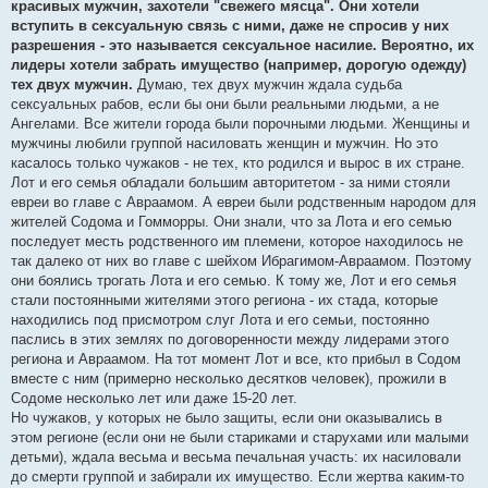
красивых мужчин, захотели "свежего мясца". Они хотели
вступить в сексуальную связь с ними, даже не спросив у них
разрешения - это называется сексуальное насилие. Вероятно, их
лидеры хотели забрать имущество (например, дорогую одежду)
тех двух мужчин.
Думаю, тех двух мужчин ждала судьба
сексуальных рабов, если бы они были реальными людьми, а не
Ангелами. Все жители города были порочными людьми. Женщины и
мужчины любили группой насиловать женщин и мужчин. Но это
касалось только чужаков - не тех, кто родился и вырос в их стране.
Лот и его семья обладали большим авторитетом - за ними стояли
евреи во главе с Авраамом. А евреи были родственным народом для
жителей Содома и Гомморры. Они знали, что за Лота и его семью
последует месть родственного им племени, которое находилось не
так далеко от них во главе с шейхом Ибрагимом-Авраамом. Поэтому
они боялись трогать Лота и его семью. К тому же, Лот и его семья
стали постоянными жителями этого региона - их стада, которые
находились под присмотром слуг Лота и его семьи, постоянно
паслись в этих землях по договоренности между лидерами этого
региона и Авраамом. На тот момент Лот и все, кто прибыл в Содом
вместе с ним (примерно несколько десятков человек), прожили в
Содоме несколько лет или даже 15-20 лет.
Но чужаков, у которых не было защиты, если они оказывались в
этом регионе (если они не были стариками и старухами или малыми
детьми), ждала весьма и весьма печальная участь: их насиловали
до смерти группой и забирали их имущество. Если жертва каким-то