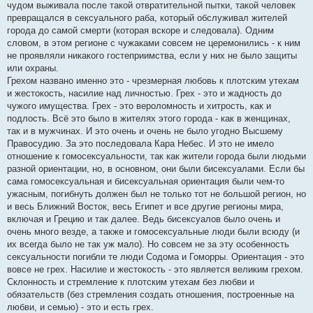
чудом выживала после такой отвратительной пытки, такой человек
превращался в сексуального раба, который обслуживал жителей
города до самой смерти (которая вскоре и следовала). Одним
словом, в этом регионе с чужаками совсем не церемонились - к ним
не проявляли никакого гостеприимства, если у них не было защиты
или охраны.
Грехом названо именно это - чрезмерная любовь к плотским утехам
и жестокость, насилие над личностью. Грех - это и жадность до
чужого имущества. Грех - это вероломность и хитрость, как и
подлость. Всё это было в жителях этого города - как в женщинах,
так и в мужчинах. И это очень и очень не было угодно Высшему
Правосудию. За это последовала Кара Небес. И это не имело
отношение к гомосексуальности, так как жители города были людьми
разной ориентации, но, в основном, они были бисексуалами. Если бы
сама гомосексуальная и бисексуальная ориентация были чем-то
ужасным, погибнуть должен был не только тот не большой регион, но
и весь Ближний Восток, весь Египет и все другие регионы мира,
включая и Грецию и так далее. Ведь бисексуалов было очень и
очень много везде, а также и гомосексуальные люди были всюду (и
их всегда было не так уж мало). Но совсем не за эту особенность
сексуальности погибли те люди Содома и Гоморры. Ориентация - это
вовсе не грех. Насилие и жестокость - это является великим грехом.
Склонность и стремление к плотским утехам без любви и
обязательств (без стремления создать отношения, построенные на
любви, и семью) - это и есть грех.