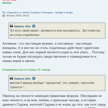
Samuel
Re: Содомиты и гибель Содома и Гоморры - правда и мифы.
С
06 июн 2026, 08:32
о
о
б
Камиль Абэ
:
щ
е
Тут есть такой нюанс : активность или пассивность... Вот в местах
н
не столь отдалённых
и
е
Активные - это настоящие мужики, а пассивные - настоящие
женщины. А в местах не столь отдаленных действуют идиотские
нормы зэков. Для них нормой является украсть или убить... Поэтому
лучше не будем обсуждать представления о справедливости и
нормы воров в законе.
Отправлено спустя 6 минут 37 секунд:
Камиль Абэ
:
мистер Самуэль вообще " оралистка", что, говорят, там особо
"ценится "...
Переход на личности запрещён правилами форума. Обсуждаем не
мою личность и не мою любовь к оральным ласкам, а историю
древнего Содома, жителей Содома и их жизнь до того, как этот город