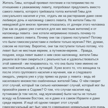
Житель Гивы, который проявил почтение и гостеприимство по
отношению к уважаемому левиту, попробовал предложить вместо
самого левита, которого требовала толпа жителей Гивы для
сексуального насилия и утех, отдать им на растерзание даже свою
любимую дочь и наложницу самого левита. Но жители Гивы по
неведомой для многих причине отказались от дочери этого человека
(так как он давно уже считался для них местным жителем) и от
наложницы левита - они хотели непременно познать почему-то
именно самого левита. Почему они так странно поступили? Потому
что были гомосексуалистами и любили только мужчин? Нет, думаю,
совсем не поэтому. Вероятно, они так поступили только потому, что
левит был не местным евреем, а путником-евреем... Правда,
позднее, когда левит вывел к ним свою наложницу, жители Гивы
решили всё-таки смириться с реальностью и удовольствоваться
этой заменой - им понравилось то, что она была тоже именно не
местной жительницей, а путницей. Хуже всего то, что женщина та
после этого группового насилия и мучения, как и следовало
ожидать, умерла уже к утру прямо на руках у левита - ведь её
насиловало множество озабоченных жителей Гивы. О чём говорит
этот случай, который так сильно напоминает случай, который мог бы
произойти ранее в Содоме? О том, что случаи насилия над
путниками (в том числе, над мужчинами) были часты не только
всюду на Ближнем Востоке, но и даже и в самом Израиле и даже
среди евреев. И ещё об одном говорит этот случай:
гомосексуальный акт был чем-то совершенно нормальным для очень