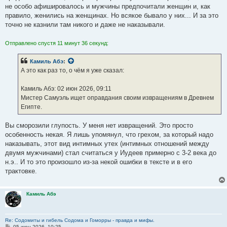
не особо афишировалось и мужчины предпочитали женщин и, как
правило, женились на женщинах. Но всякое бывало у них... И за это
точно не казнили там никого и даже не наказывали.
Отправлено спустя 11 минут 36 секунд:
Камиль Абэ
:
А это как раз то, о чём я уже сказал:
Камиль Абэ: 02 июн 2026, 09:11
Мистер Самуэль ищет оправдания своим извращениям в Древнем
Египте.
Вы сморозили глупость. У меня нет извращений. Это просто
особенность некая. Я лишь упомянул, что грехом, за который надо
наказывать, этот вид интимных утех (интимных отношений между
двумя мужчинами) стал считаться у Иудеев примерно с 3-2 века до
н.э.. И то это произошло из-за некой ошибки в тексте и в его
трактовке.
Камиль Абэ
Re: Содомиты и гибель Содома и Гоморры - правда и мифы.
С
05 июн 2026, 10:25