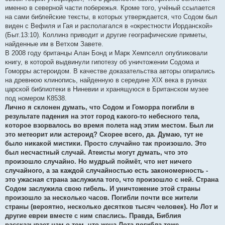
именно в северной части побережья. Кроме того, учёный ссылается
на сами библейские тексты, в которых утверждается, что Содом был
виден с Вефиля и Гая и располагался в «окрестности Иорданской»
(Быт.13:10). Коллинз приводит и другие географические приметы,
найденные им в Ветхом Завете.
В 2008 году британцы Алан Бонд и Марк Хемпселл опубликовали
книгу, в которой выдвинули гипотезу об уничтожении Содома и
Гоморры астероидом. В качестве доказательства авторы опирались
на древнюю клинопись, найденную в середине XIX века в руинах
царской библиотеки в Ниневии и хранящуюся в Британском музее
под номером К8538.
Лично я склонен думать, что Содом и Гоморра погибли в
результате падения на этот город какого-то небесного тела,
которое взорвалось во время полета над этим местом. Был ли
это метеорит или астероид? Скорее всего, да. Думаю, тут не
было никакой мистики. Просто случайно так произошло. Это
был несчастный случай. Атеисты могут думать, что это
произошло случайно. Но мудрый поймёт, что нет ничего
случайного, а за каждой случайностью есть закономерность -
это ужасная страна заслужила того, что произошло с ней. Страна
Содом заслужила свою гибель. И уничтожение этой страны
произошло за несколько часов. Погибли почти все жители
страны (вероятно, несколько десятков тысяч человек). Но Лот и
другие евреи вместе с ним спаслись. Правда, Библия
рассказывает нам о том, что жена Лота погибла тоже,