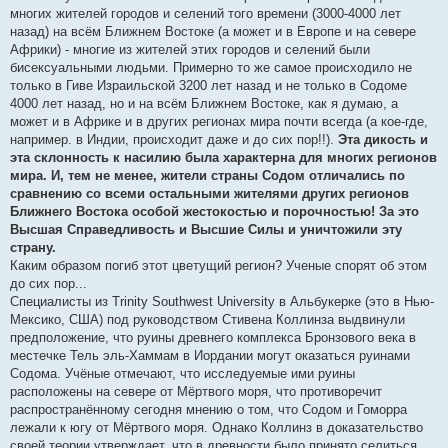
многих жителей городов и селений того времени (3000-4000 лет
назад) на всём Ближнем Востоке (а может и в Европе и на севере
Африки) - многие из жителей этих городов и селений были
бисексуальными людьми. Примерно то же самое происходило не
только в Гиве Израильской 3200 лет назад и не только в Содоме
4000 лет назад, но и на всём Ближнем Востоке, как я думаю, а
может и в Африке и в других регионах мира почти всегда (а кое-где,
например. в Индии, происходит даже и до сих пор!!).
Эта дикость и
эта склонность к насилию была характерна для многих регионов
мира. И, тем не менее, жители страны Содом отличались по
сравнению со всеми остальными жителями других регионов
Ближнего Востока особой жестокостью и порочностью! За это
Высшая Справедливость и Высшие Силы и уничтожили эту
страну.
Каким образом погиб этот цветущий регион? Ученые спорят об этом
до сих пор...
Специалисты из Trinity Southwest University в Альбукерке (это в Нью-
Мексико, США) под руководством Стивена Коллинза выдвинули
предположение, что руины древнего комплекса Бронзового века в
местечке Тель эль-Хаммам в Иордании могут оказаться руинами
Содома. Учёные отмечают, что исследуемые ими руины
расположены на севере от Мёртвого моря, что противоречит
распространённому сегодня мнению о том, что Содом и Гоморра
лежали к югу от Мёртвого моря. Однако Коллинз в доказательство
своей теории утверждает, что в древности было принято селиться