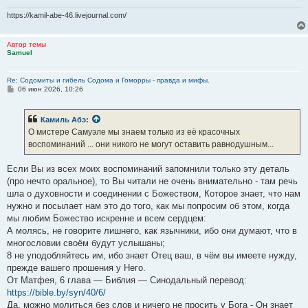
https://kamil-abe-46.livejournal.com/
Автор темы
Samuel
Re: Содомиты и гибель Содома и Гоморры - правда и мифы.
С
06 июн 2026, 10:26
о
о
б
Камиль Абэ
:
щ
е
О мистере Самуэле мы знаем только из её красочных
н
воспоминаний ... они никого не могут оставить равнодушным...
и
е
Если Вы из всех моих воспоминаний запомнили только эту деталь
(про нечто оральное), то Вы читали не очень внимательно - там речь
шла о духовности и соединении с Божеством, Которое знает, что нам
нужно и посылает нам это до того, как мы попросим об этом, когда
мы любим Божество искренне и всем сердцем:
А молясь, не говорите лишнего, как язычники, ибо они думают, что в
многословии своём будут услышаны;
8 не уподобляйтесь им, ибо знает Отец ваш, в чём вы имеете нужду,
прежде вашего прошения у Него.
От Матфея, 6 глава — Библия — Синодальный перевод:
https://bible.by/syn/40/6/
Да, можно молиться без слов и ничего не просить у Бога - Он знает