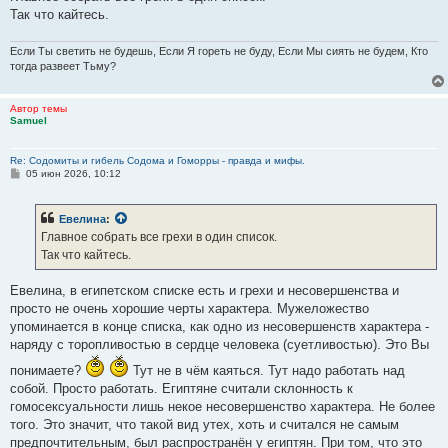
Так что кайтесь.
Если Ты светить не будешь, Если Я гореть не буду, Если Мы сиять не будем, Кто
тогда развеет Тьму?
Автор темы
Samuel
Re: Содомиты и гибель Содома и Гоморры - правда и мифы.
С
05 июн 2026, 10:12
о
о
б
Евелина
:
щ
е
Главное собрать все грехи в один список.
н
Так что кайтесь.
и
е
Евелина, в египетском списке есть и грехи и несовершенства и
просто не очень хорошие черты характера. Мужеложество
упоминается в конце списка, как одно из несовершенств характера -
наряду с торопливостью в сердце человека (суетливостью). Это Вы
понимаете?
Тут не в чём каяться. Тут надо работать над
собой. Просто работать. Египтяне считали склонность к
гомосексуальности лишь некое несовершенство характера. Не более
того. Это значит, что такой вид утех, хоть и считался не самым
предпочтительным, был распространён у египтян. При том, что это