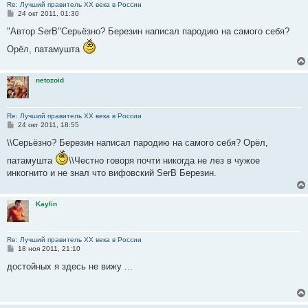
Re: Лучший правитель ХХ века в России
С
24 окт 2011, 01:30
о
о
"Автор SerB"Серьёзно? Березин написал пародию на самого себя?
б
щ
Орёл, патамушта
е
н
и
е
netozoid
Re: Лучший правитель ХХ века в России
С
24 окт 2011, 18:55
о
о
\\Серьёзно? Березин написал пародию на самого себя? Орёл,
б
щ
патамушта
\\Честно говоря почти никогда не лез в чужое
е
инкогнито и не знал что вифовский SerB Березин.
н
и
е
Kaylin
Re: Лучший правитель ХХ века в России
С
18 ноя 2011, 21:10
о
о
достойных я здесь не вижу ...
б
щ
е
н
и