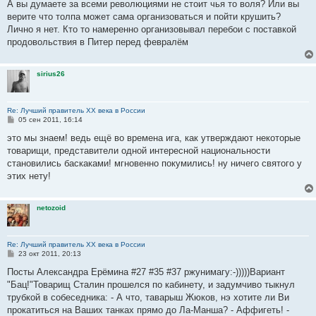
о
А вы думаете за всеми революциями не стоит чья то воля? Или вы
б
верите что толпа может сама организоваться и пойти крушить?
щ
е
Лично я нет. Кто то намеренно организовывал перебои с поставкой
н
продовольствия в Питер перед февралём
и
е
sirius26
Re: Лучший правитель ХХ века в России
С
05 сен 2011, 16:14
о
о
это мы знаем! ведь ещё во времена ига, как утверждают некоторые
б
товарищи, представители одной интересной национальности
щ
е
становились баскаками! мгновенно покумились! ну ничего святого у
н
этих нету!
и
е
netozoid
Re: Лучший правитель ХХ века в России
С
23 окт 2011, 20:13
о
о
Посты Александра Ерёмина #27 #35 #37 ржунимагу:-)))))Вариант
б
"Бац!"Товарищ Сталин прошелся по кабинету, и задумчиво тыкнул
щ
е
трубкой в собеседника: - А что, таварыш Жюков, нэ хотите ли Ви
н
прокатиться на Ваших танках прямо до Ла-Манша? - Аффигеть! -
и