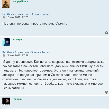
HappyGilmor
е
Re: Лучший правитель ХХ века в России
С
18 ноя 2011, 22:23
о
о
Ну Ленин не успел просто поэтому Сталин.
б
щ
е
н
и
Каширин
е
Re: Лучший правитель ХХ века в России
С
21 ноя 2011, 17:39
о
о
М-дя, ну и вопросик. Как по мне, современная история врядли может
б
похвастаться по-настоящему легендарными личностями. Ну а если
щ
е
подумать. То, наверное, Брежнев. Хоть он и напоминал ходячий
н
анекдот, но вроде как при нем в Союзе жилось более-менее
и
е
стабильно. Ельцин, Горбачев - однозначно, нет! Хотя, тут тоже
наверное можно поспорить. Вообще, как я уже сказал, они мне все
несимпатичны.
Rtemka