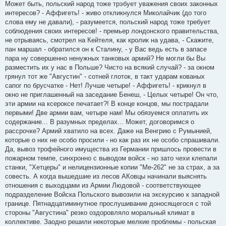
Может быть, польский народ тоже трэбует уважения своих законных
интересов? - Аффигеть! - живо откликнулся Миколайчик (до того
слова ему не давали), - разумеется, польский народ тоже требует
соблюдения своих интересов! - премьер лондонского правительства,
не отрываясь, смотрел на Кейтеля, как кролик на удава, - Скажите,
пан маршал - обратился он к Сталину, - у Вас ведь есть в запасе
пара ну совершенно ненужных танковых армий? Не могли бы Вы
разместить их у нас в Польше? Чисто на всякий случай? - за окном
грянул тот же "Августин" - сотней глоток, в такт ударам кованых
сапог по брусчатке - Нет! Лучше четыре! - Аффигеть! - крикнул в
окно не приглашенный на заседание Бенеш, - Целых четыре! Он что,
эти армии на ксероксе печатает?! В конце концов, мы пострадали
первыми! Две армии вам, четыре нам! Мы обязуемся оплатить их
содержание... В разумных пределах... Может, договоримся о
рассрочке? Армий хватило на всех. Даже на Венгрию с Румынией,
которые о них не особо просили - но как раз их не особо спрашивали.
Да, вывоз трофейного имущества из Германии пришлось провести в
пожарном темпе, синхронно с выводом войск - но зато чехи клепали
станки, "Хетцеры" и нелицензионные копии "Ме-262" не за страх, а за
совесть. А когда вышедшие из лесов АКовцы начинали выяснять
отношения с выходцами из Армии Людовой - соответствующее
подразделение Войска Польского вывозили на экскурсию к западной
границе. Пятнадцатиминутное прослушивание доносящегося с той
стороны "Августина" резко оздоровляло моральный климат в
коллективе. Заодно решили некоторые мелкие проблемы - польская