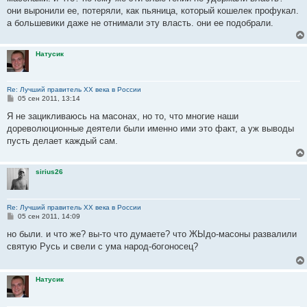
они выронили ее, потеряли, как пьяница, который кошелек профукал.
а большевики даже не отнимали эту власть. они ее подобрали.
Натусик
Re: Лучший правитель ХХ века в России
С
05 сен 2011, 13:14
о
о
Я не зацикливаюсь на масонах, но то, что многие наши
б
дореволюционные деятели были именно ими это факт, а уж выводы
щ
е
пусть делает каждый сам.
н
и
е
sirius26
Re: Лучший правитель ХХ века в России
С
05 сен 2011, 14:09
о
о
но были. и что же? вы-то что думаете? что ЖЫдо-масоны развалили
б
святую Русь и свели с ума народ-богоносец?
щ
е
н
и
Натусик
е