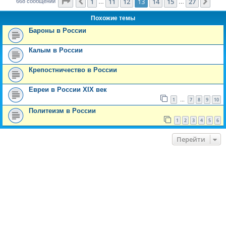
Страница
13
из
27
1
11
12
13
14
15
27
Пред.
След
668 сообщений
…
…
Похожие темы
Бароны в России
Калым в России
Крепостничество в России
Евреи в России XIX век
1
7
8
9
10
…
Политеизм в России
1
2
3
4
5
6
Перейти