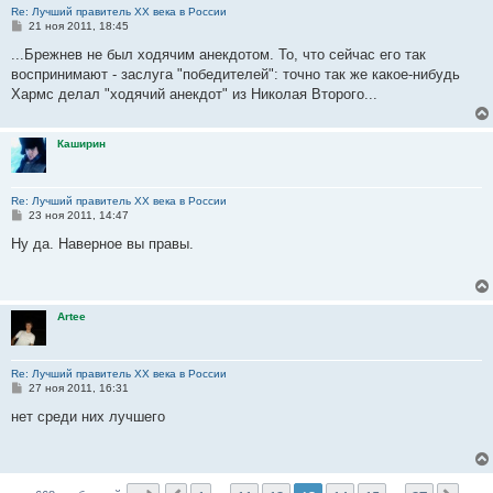
Re: Лучший правитель ХХ века в России
С
21 ноя 2011, 18:45
о
о
...Брежнев не был ходячим анекдотом. То, что сейчас его так
б
воспринимают - заслуга "победителей": точно так же какое-нибудь
щ
е
Хармс делал "ходячий анекдот" из Николая Второго...
н
и
е
Каширин
Re: Лучший правитель ХХ века в России
С
23 ноя 2011, 14:47
о
о
Ну да. Наверное вы правы.
б
щ
е
н
и
Artee
е
Re: Лучший правитель ХХ века в России
С
27 ноя 2011, 16:31
о
о
нет среди них лучшего
б
щ
е
н
и
е