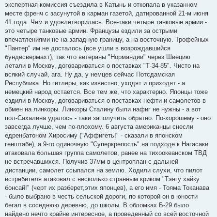
экспертная комиссия съездила в Катынь и откопала в указанном
месте френч с засунутой в карман газетой, датированной 21-м июня
41 года. Чем и удовлетворилась. Все-таки четыре танковые армии -
это четыре танковые армии. Французы ездили за острыми
впечатлениями не на западную границу, а на восточную. Трофейных
"Пантер" им не досталось (все ушли в возрождавшийся
бундесвермахт), так что ветераны "Нормандии" через Швецию
летали в Москву, договариваться о поставках "Т-34-85". Чисто на
всякий случай, ага. Ну да, у немцев сейчас Потсдамская
Республика. Но гитлеры, как известно, уходят и приходят - а
немецкий народ остается. Все тем же, что характерно. Японцы тоже
ездили в Москву, договариваться о поставках нефти и самолетов в
обмен на линкоры. Линкоры Сталину были нафиг не нужны - а вот
пол-Сахалина удалось - таки заполучить обратно. По-хорошему - оно
завсегда лучше, чем по-плохому. 6 августа американцы снесли
едренбатоном Хиросиму ("Аффигеть!" - сказали в японском
генштабе), а 9-го одиночную "Суперкрепость" на подходе к Нагасаки
атаковала большая группа самолетов, ранее на тихоокеанском ТВД
не встречавшихся. Получив 37мм в центроплан с дальней
дистанции, самолет ссыпался на землю. Ходили слухи, что пилот
истребителя атаковал с несколько странным криком "Тэнгу хайку
бонсай!" (черт их разберет,этих японцев), а его имя - Тояма Токанава
- было выбрано в честь сельской дороги, по которой он в юности
бегал в соседнюю деревню, до школы. В обломках Б-29 было
найдено нечто крайне интересное, а проведенный со всей восточной