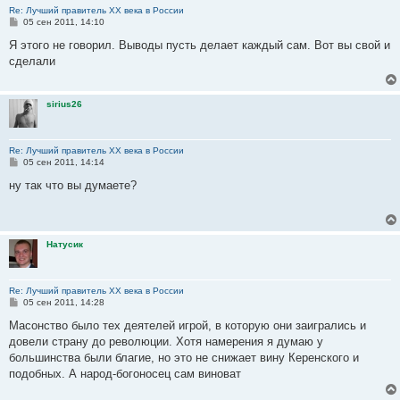
Re: Лучший правитель ХХ века в России
С
05 сен 2011, 14:10
о
о
Я этого не говорил. Выводы пусть делает каждый сам. Вот вы свой и
б
сделали
щ
е
н
и
sirius26
е
Re: Лучший правитель ХХ века в России
С
05 сен 2011, 14:14
о
о
ну так что вы думаете?
б
щ
е
н
и
Натусик
е
Re: Лучший правитель ХХ века в России
С
05 сен 2011, 14:28
о
о
Масонство было тех деятелей игрой, в которую они заигрались и
б
довели страну до революции. Хотя намерения я думаю у
щ
е
большинства были благие, но это не снижает вину Керенского и
н
подобных. А народ-богоносец сам виноват
и
е