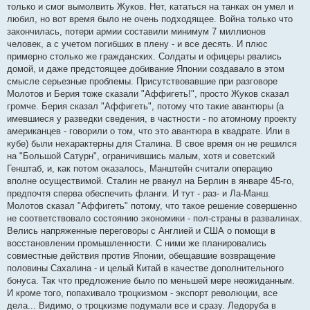
е
только и смог вымолвить Жуков. Нет, кататься на танках он умел и
любил, но вот время было не очень подходящее. Война только что
закончилась, потери армии составили минимум 7 миллионов
человек, а с учетом погибших в плену - и все десять. И плюс
примерно столько же гражданских. Солдаты и офицеры рвались
домой, и даже предстоящее добивание Японии создавало в этом
смысле серьезные проблемы. Присутствовавшие при разговоре
Молотов и Берия тоже сказали "Аффигеть!", просто Жуков сказал
громче. Берия сказал "Аффигеть", потому что такие авантюры (а
имевшиеся у разведки сведения, в частности - по атомному проекту
американцев - говорили о том, что это авантюра в квадрате. Или в
кубе) были нехарактерны для Сталина. В свое время он не решился
на "Большой Сатурн", ограничившись малым, хотя и советский
Генштаб, и, как потом оказалось, Манштейн считали операцию
вполне осуществимой. Сталин не рванул на Берлин в январе 45-го,
предпочтя сперва обеспечить фланги. И тут - раз- и Ла-Манш.
Молотов сказал "Аффигеть" потому, что такое решение совершенно
не соответствовало состоянию экономики - пол-страны в развалинах.
Велись напряженные переговоры с Англией и США о помощи в
восстановлении промышленности. С ними же планировались
совместные действия против Японии, обещавшие возвращение
половины Сахалина - и целый Китай в качестве дополнительного
бонуса. Так что предложение было по меньшей мере неожиданным.
И кроме того, попахивало троцкизмом - экспорт революции, все
дела... Видимо, о троцкизме подумали все и сразу. Ледоруба в