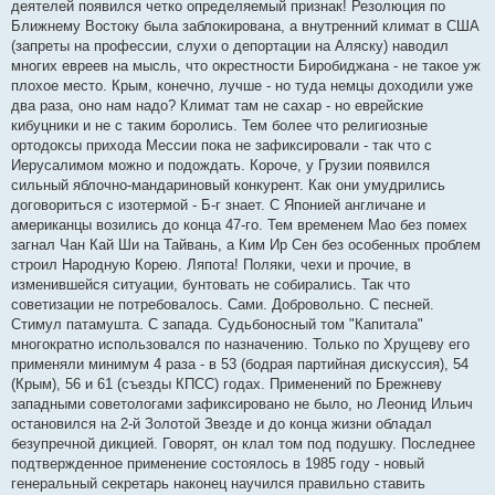
деятелей появился четко определяемый признак! Резолюция по
Ближнему Востоку была заблокирована, а внутренний климат в США
(запреты на профессии, слухи о депортации на Аляску) наводил
многих евреев на мысль, что окрестности Биробиджана - не такое уж
плохое место. Крым, конечно, лучше - но туда немцы доходили уже
два раза, оно нам надо? Климат там не сахар - но еврейские
кибуцники и не с таким боролись. Тем более что религиозные
ортодоксы прихода Мессии пока не зафиксировали - так что с
Иерусалимом можно и подождать. Короче, у Грузии появился
сильный яблочно-мандариновый конкурент. Как они умудрились
договориться с изотермой - Б-г знает. С Японией англичане и
американцы возились до конца 47-го. Тем временем Мао без помех
загнал Чан Кай Ши на Тайвань, а Ким Ир Сен без особенных проблем
строил Народную Корею. Ляпота! Поляки, чехи и прочие, в
изменившейся ситуации, бунтовать не собирались. Так что
советизации не потребовалось. Сами. Добровольно. С песней.
Стимул патамушта. С запада. Судьбоносный том "Капитала"
многократно использовался по назначению. Только по Хрущеву его
применяли минимум 4 раза - в 53 (бодрая партийная дискуссия), 54
(Крым), 56 и 61 (съезды КПСС) годах. Применений по Брежневу
западными советологами зафиксировано не было, но Леонид Ильич
остановился на 2-й Золотой Звезде и до конца жизни обладал
безупречной дикцией. Говорят, он клал том под подушку. Последнее
подтвержденное применение состоялось в 1985 году - новый
генеральный секретарь наконец научился правильно ставить