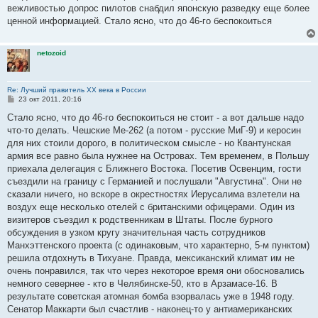
вежливостью допрос пилотов снабдил японскую разведку еще более
ценной информацией. Стало ясно, что до 46-го беспокоиться
netozoid
Re: Лучший правитель ХХ века в России
С
23 окт 2011, 20:16
о
о
Стало ясно, что до 46-го беспокоиться не стоит - а вот дальше надо
б
что-то делать. Чешские Ме-262 (а потом - русские МиГ-9) и керосин
щ
е
для них стоили дорого, в политическом смысле - но Квантунская
н
армия все равно была нужнее на Островах. Тем временем, в Польшу
и
е
приехала делегация с Ближнего Востока. Посетив Освенцим, гости
съездили на границу с Германией и послушали "Августина". Они не
сказали ничего, но вскоре в окрестностях Иерусалима взлетели на
воздух еще несколько отелей с британскими офицерами. Один из
визитеров съездил к родственникам в Штаты. После бурного
обсуждения в узком кругу значительная часть сотрудников
Манхэттенского проекта (с одинаковым, что характерно, 5-м пунктом)
решила отдохнуть в Тихуане. Правда, мексиканский климат им не
очень понравился, так что через некоторое время они обосновались
немного севернее - кто в Челябинске-50, кто в Арзамасе-16. В
результате советская атомная бомба взорвалась уже в 1948 году.
Сенатор Маккарти был счастлив - наконец-то у антиамериканских