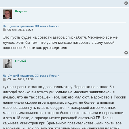
е
н
и
Натусик
е
Re: Лучший правитель ХХ века в России
С
05 сен 2011, 11:26
о
о
Это пусть будет на совести автора спискаХотя, Черненко всё же
б
лучше, хотя бы тем, что успел меньше натворить в силу своей
щ
е
недееспособности как руководителя
н
и
е
sirius26
Re: Лучший правитель ХХ века в России
С
05 сен 2011, 12:36
о
о
тут вы правы. столько дров наломать у Черненко не вышло бы
б
никогда! только вы что-то уж больно на масонах зациклились.я
щ
е
думаю, что не так страшен черт, как его малюют. масонство в России
н
напоминало скорее игры взрослых людей, не более. а попытки
и
е
масонов свергнуть власть сводятся к Баварской затее местных
масонов-иллюминатов, которых быстренько отловили и пересажали.
и это в 18 веке, с гораздо менее развидой системой ГБ.Члены
кабинета министров при Временном правительстве были почти все
масонами. и что? почему же эти злые гении не удержали власть?