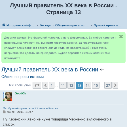
Лучший правитель ХХ века в России -
Страница 13
Исторический форум
Беседы
Общие вопросы истории
Лучший правитель ХХ века в России
Дорогие друзья! Это форум об истории, а не о форумчанах. За любое хамство и
переходы на личности мы выносим предупреждения. За предупреждениями
следуют блокировки (от одного дня до года, по нарастающей). Нам очень
неприятно это делать, но приходится. Будьте терпимее к своим оппонентам,
пожалуйста
Лучший правитель ХХ века в России
⇐
Общие вопросы истории
Страница
13
из
27
1
11
12
13
14
15
27
Пред.
След
668 сообщений
…
…
GoodOk
Re: Лучший правитель ХХ века в России
С
04 сен 2011, 21:47
о
о
Ну Керенский явно не хуже товарища Черненко включенного в
б
список
щ