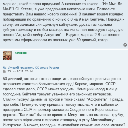
маршал, какой я план придумал! А название-то каково - "Не-Мыс-Ли-
Мо-Е"! О! Кстати, я уже предпринял некоторые шаги. Позвольте
представить Вам нашего нового союзника! В кабинет вошел изрядно
пободревший по сравнению с ночью с 8 на 9 мая Кейтель. Подойдя к
столу, он залихватски щелкнул каблуками, достал из кармана
губную гармошку и не без мастерства исполнил немецкую народную
песню "Ах, майн либер Августин". - Видите, маршал? В настоящее
время мы сформировали из пленных уже 50 дивизий, котор
netozoid
Re: Лучший правитель ХХ века в России
С
23 окт 2011, 20:14
о
о
50 дивизий, которые готовы защитить европейскую цивилизацию от
б
вторжения азиатско-большевитских орд! Короче, маршал. СССР
щ
е
сделал свое дело, СССР может уходить. Немецкий народ в лице
н
господина Кейтеля требует уважения его законных интересов.
и
е
Сталин пыхнул дымом из трубки и тоже сказал "Аффигеть". Правда,
про себя. Почему-то ему пришла в голову мысль, что в кабинетах
президента США и премьер-министра Соединенного Королевства
держать "Капитал" было не принято. Минут пять он смаковал трубку,
после чего обратился к скромно стоящему в углу Миколайчику: -
Интэрэсно. А может, гаспадын Мыколайчик скажыт нам свое мнэние?