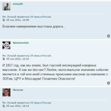
sirius26
Re: Лучший правитель ХХ века в России
С
05 сен 2011, 14:38
о
о
Благими намерениями выстлана дорога...
б
щ
е
н
и
Nastenochek
е
Re: Лучший правитель ХХ века в России
С
05 сен 2011, 16:10
о
о
И 1917 год, как мы знаем, был гнусной инсинуацией коварных
б
массонов. А как же без них? Любое, моло-мальски значиоме событие
щ
е
является в той или иной степенью происками масонов за компанию с
н
ЗОГом, ЦРУ и Моссадом! Голактеко Опасносте!
и
е
Натусик
Re: Лучший правитель ХХ века в России
С
05 сен 2011, 16:14
о