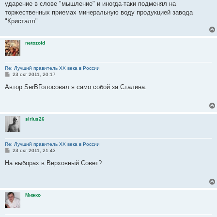
ударение в слове "мышление" и иногда-таки подменял на
торжественных приемах минеральную воду продукцией завода
"Кристалл".
netozoid
Re: Лучший правитель ХХ века в России
С
23 окт 2011, 20:17
о
о
Автор SerBГолосовал я само собой за Сталина.
б
щ
е
н
и
sirius26
е
Re: Лучший правитель ХХ века в России
С
23 окт 2011, 21:43
о
о
На выборах в Верховный Совет?
б
щ
е
н
и
Мижко
е