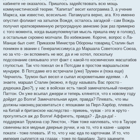
кабинете не оказалось. Пришлось задействовать всю мощь
коммунистической теории. "Капитал" весит килограмма 3, а учение
Маркса, как известно, всесильно. Патамушта верно, ага. Кто именно
опустил фолиант на затылок Вождя, осталось загадкой - сам Вождь
получил кратковременную ретроградную амнезию (как раз примерно
с того момента, когда вышеупомянутая мысль пришла ему в голову),
а остальные скромно молчали. Во избежание. Короче, вопрос о Ла-
Манше был снят. Приказом Министра Обороны товарищ Сталин был
понижен в звании с Генералиссимуса до Маршала Советского Союза,
но за что - он вспомнить не мог, да и не хотел, поскольку
подсознание связывало этот факт с какой-то космических масштабов
глупостью. Так что поехал он в Потсдам в простом маршальском
мундире. В Потсдаме его встречали (уже) Трумен и (пока еще)
Черчилль. Трумэн был весел и сыпал искрометными идеями. - А
знаете, маршал Сталин (можно, я буду называть Вас просто -
дядюшка Джо?), у нас в войсках есть такой замечательный генерал
Паттон. Он уже всыпал джерри и теперь клянется, что к новому году
дойдет до Волги! Замечательная идея, правда? Плевать, что мы
должны наконец расквитаться с япошками за Перл-Харбор, плевать
на Китай и британское наследство - прикинь, чувак - это ж круто -
прогуляться аж до Волги! Аффигеть, правда? - Да-да-да! -
поддержал Трумэна сэр Уинстон, - Нам тоже наплевать, что в Тауэре
свинчены все медные дверные ручки, и на то, что в казне - шаром
покати - тоже плевать. И то, что у нас еда по карточкам. И то, что
империя сыплется на глазах - тоже по барабану. Зато зацените,