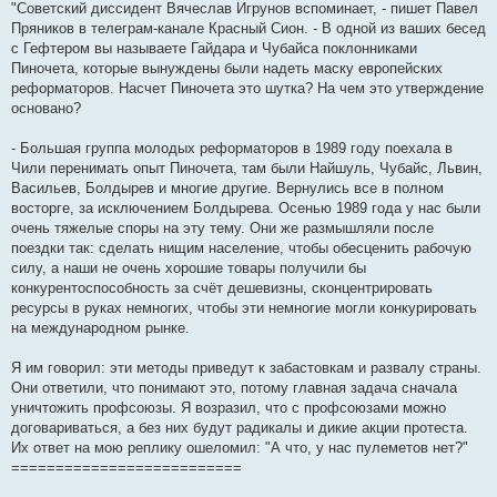
"Советский диссидент Вячеслав Игрунов вспоминает, - пишет Павел
щ
е
Пряников в телеграм-канале Красный Сион. - В одной из ваших бесед
н
с Гефтером вы называете Гайдара и Чубайса поклонниками
и
е
Пиночета, которые вынуждены были надеть маску европейских
реформаторов. Насчет Пиночета это шутка? На чем это утверждение
основано?
- Большая группа молодых реформаторов в 1989 году поехала в
Чили перенимать опыт Пиночета, там были Найшуль, Чубайс, Львин,
Васильев, Болдырев и многие другие. Вернулись все в полном
восторге, за исключением Болдырева. Осенью 1989 года у нас были
очень тяжелые споры на эту тему. Они же размышляли после
поездки так: сделать нищим население, чтобы обесценить рабочую
силу, а наши не очень хорошие товары получили бы
конкурентоспособность за счёт дешевизны, сконцентрировать
ресурсы в руках немногих, чтобы эти немногие могли конкурировать
на международном рынке.
Я им говорил: эти методы приведут к забастовкам и развалу страны.
Они ответили, что понимают это, потому главная задача сначала
уничтожить профсоюзы. Я возразил, что с профсоюзами можно
договариваться, а без них будут радикалы и дикие акции протеста.
Их ответ на мою реплику ошеломил: "А что, у нас пулеметов нет?"
==========================