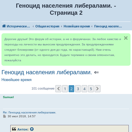
Геноцид населения либералами. -
Страница 2
Исторический форум
Общая история
Новейшее время
Геноцид населения либералами.
Дорогие друзья! Это форум об истории, а не о форумчанах. За любое хамство и
переходы на личности мы выносим предупреждения. За предупреждениями
следуют блокировки (от одного дня до года, по нарастающей). Нам очень
неприятно это делать, но приходится. Будьте терпимее к своим оппонентам,
пожалуйста
Геноцид населения либералами.
⇐
Новейшее время
1
2
3
4
5
Пред.
След.
101 сообщение
Samuel
Re: Геноцид населения либералами.
С
30 июл 2018, 14:57
о
о
б
Антон
:
щ