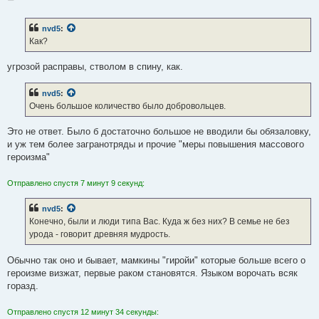
о
о
б
nvd5
:
щ
е
Как?
н
и
е
угрозой расправы, стволом в спину, как.
nvd5
:
Очень большое количество было добровольцев.
Это не ответ. Было б достаточно большое не вводили бы обязаловку,
и уж тем более загранотряды и прочие "меры повышения массового
героизма"
Отправлено спустя 7 минут 9 секунд:
nvd5
:
Конечно, были и люди типа Вас. Куда ж без них? В семье не без
урода - говорит древняя мудрость.
Обычно так оно и бывает, мамкины "гиройи" которые больше всего о
героизме визжат, первые раком становятся. Языком ворочать всяк
горазд.
Отправлено спустя 12 минут 34 секунды: