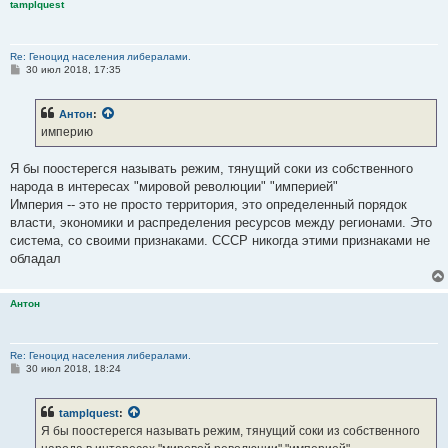
tamplquest
Re: Геноцид населения либералами.
С
30 июл 2018, 17:35
о
о
б
Антон
:
щ
е
империю
н
и
е
Я бы поостерегся называть режим, тянущий соки из собственного
народа в интересах "мировой революции" "империей"
Империя -- это не просто территория, это определенный порядок
власти, экономики и распределения ресурсов между регионами. Это
система, со своими признаками. СССР никогда этими признаками не
обладал
Антон
Re: Геноцид населения либералами.
С
30 июл 2018, 18:24
о
о
б
tamplquest
:
щ
е
Я бы поостерегся называть режим, тянущий соки из собственного
н