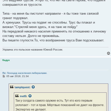
Это выдумки трусов. Я про то, что нет на свете героев, что подвиги
совершаются из трусости.
Типа - на меня бы пистолет направили - я бы тоже танк связкой
гранат подорвал.
А хренушки. Трусы на подвиг не способны. Трус бы плакал и
визжал:"Стреляй меня здесь, я на танк не пойду"
На передовой никакого насилия применять по отношению к личному
составу нельзя. Долго не проживёшь.
Вы пишете глупости.То, что воображение труса Вам подсказывает.
Украина это польское название Южной России.
Кадук
Re: Геноцид населения либералами.
С
05 авг 2018, 21:34
о
о
б
tamplquest
:
щ
е
н
nvd5
:
и
е
Так у солдата самого оружие есть. Тут кто кого первым
ухлопает - тот и прав. Мёртвые показаний не дают на фронте.
Экспертиз не делают.