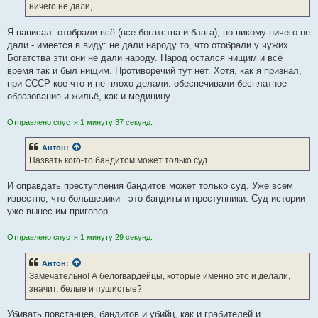
е
ничего не дали,
н
и
е
Я написал: отобрали всё (все богатства и блага), но никому ничего не
дали - имеется в виду: не дали народу то, что отобрали у чужих.
Богатства эти они не дали народу. Народ остался нищим и всё
время так и был нищим. Противоречий тут нет. Хотя, как я признал,
при СССР кое-что и не плохо делали: обеспечивали бесплатное
образование и жильё, как и медицину.
Отправлено спустя 1 минуту 37 секунд:
Антон
:
Назвать кого-то бандитом может только суд.
И оправдать преступления бандитов может только суд. Уже всем
известно, что большевики - это бандиты и преступники. Суд истории
уже вынес им приговор.
Отправлено спустя 1 минуту 29 секунд:
Антон
:
Замечательно! А белогвардейцы, которые именно это и делали,
значит, белые и пушистые?
Убивать повстанцев, бандитов и убийц, как и грабителей и