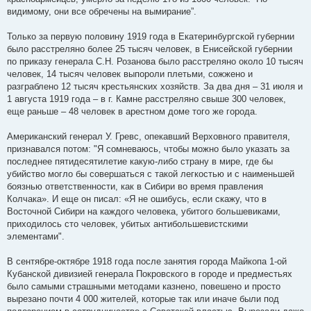
видимому, они все обречены на вымирание”.
Только за первую половину 1919 года в Екатеринбургской губернии
было расстреляно более 25 тысяч человек, в Енисейской губернии
по приказу генерала С.Н. Розанова было расстреляно около 10 тысяч
человек, 14 тысяч человек выпороли плетьми, сожжено и
разграблено 12 тысяч крестьянских хозяйств. За два дня – 31 июля и
1 августа 1919 года – в г. Камне расстреляно свыше 300 человек,
еще раньше – 48 человек в арестном доме того же города.
Американский генерал У. Гревс, опекавший Верховного правителя,
признавался потом: "Я сомневаюсь, чтобы можно было указать за
последнее пятидесятилетие какую-либо страну в мире, где бы
убийство могло бы совершаться с такой легкостью и с наименьшей
боязнью ответственности, как в Сибири во время правления
Колчака». И еще он писал: «Я не ошибусь, если скажу, что в
Восточной Сибири на каждого человека, убитого большевиками,
приходилось сто человек, убитых антибольшевистскими
элементами".
В сентябре-октябре 1918 года после занятия города Майкопа 1-ой
Кубанской дивизией генерала Покровского в городе и предместьях
было самыми страшными методами казнено, повешено и просто
вырезано почти 4 000 жителей, которые так или иначе были под