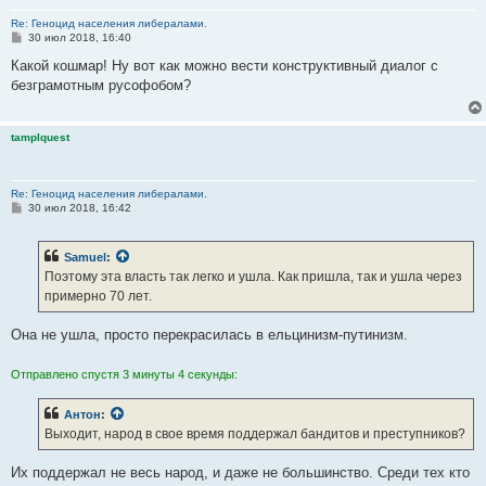
Re: Геноцид населения либералами.
С
30 июл 2018, 16:40
о
о
Какой кошмар! Ну вот как можно вести конструктивный диалог с
б
безграмотным русофобом?
щ
е
н
и
tamplquest
е
Re: Геноцид населения либералами.
С
30 июл 2018, 16:42
о
о
б
Samuel
:
щ
е
Поэтому эта власть так легко и ушла. Как пришла, так и ушла через
н
примерно 70 лет.
и
е
Она не ушла, просто перекрасилась в ельцинизм-путинизм.
Отправлено спустя 3 минуты 4 секунды:
Антон
:
Выходит, народ в свое время поддержал бандитов и преступников?
Их поддержал не весь народ, и даже не большинство. Среди тех кто