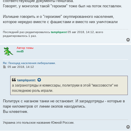
соответствующие документы генштаба.
Говорят, у монголов такой "героизм" тоже был на поток поставлен.
Излишне говорить и о "героизме" окуппированного населения,
которое нередко вместе с фашистами и вместо них уничтожали
Последний раз редактировалось
tamplquest
05 авг 2018, 14:12, всего
редактировалось 1 раз.
Автор темы
nvd5
Re: Геноцид населения либералами.
С
05 авг 2018, 14:12
о
о
б
tamplquest
:
щ
е
а загранотряды и комиссары, политруки в этой "массовости" не
н
последнюю роль играли.
и
е
Политрук с наганом танки не остановит. И заградотряды - которые в
паре километров от линии окопов находились.
Вы клеветник.
Украина это польское название Южной России.