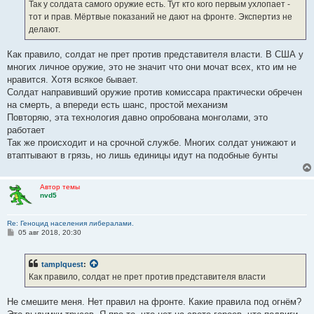
е
Так у солдата самого оружие есть. Тут кто кого первым ухлопает -
н
тот и прав. Мёртвые показаний не дают на фронте. Экспертиз не
и
е
делают.
Как правило, солдат не прет против представителя власти. В США у
многих личное оружие, это не значит что они мочат всех, кто им не
нравится. Хотя всякое бывает.
Солдат направивший оружие против комиссара практически обречен
на смерть, а впереди есть шанс, простой механизм
Повторяю, эта технология давно опробована монголами, это
работает
Так же происходит и на срочной службе. Многих солдат унижают и
втаптывают в грязь, но лишь единицы идут на подобные бунты
Автор темы
nvd5
Re: Геноцид населения либералами.
С
05 авг 2018, 20:30
о
о
б
tamplquest
:
щ
е
Как правило, солдат не прет против представителя власти
н
и
е
Не смешите меня. Нет правил на фронте. Какие правила под огнём?