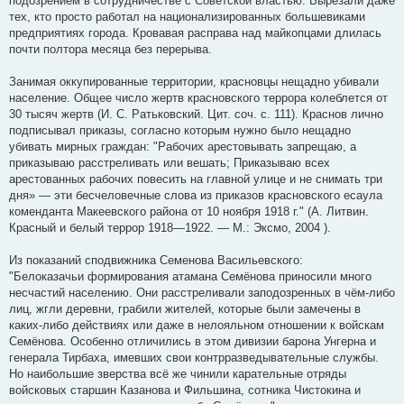
подозрением в сотрудничестве с Советской властью. Вырезали даже
тех, кто просто работал на национализированных большевиками
предприятиях города. Кровавая расправа над майкопцами длилась
почти полтора месяца без перерыва.
Занимая оккупированные территории, красновцы нещадно убивали
население. Общее число жертв красновского террора колеблется от
30 тысяч жертв (И. С. Ратьковский. Цит. соч. с. 111). Краснов лично
подписывал приказы, согласно которым нужно было нещадно
убивать мирных граждан: "Рабочих арестовывать запрещаю, а
приказываю расстреливать или вешать; Приказываю всех
арестованных рабочих повесить на главной улице и не снимать три
дня» — эти бесчеловечные слова из приказов красновского есаула
коменданта Макеевского района от 10 ноября 1918 г." (А. Литвин.
Красный и белый террор 1918—1922. — М.: Эксмо, 2004 ).
Из показаний сподвижника Семенова Васильевского:
"Белоказачьи формирования атамана Семёнова приносили много
несчастий населению. Они расстреливали заподозренных в чём-либо
лиц, жгли деревни, грабили жителей, которые были замечены в
каких-либо действиях или даже в нелояльном отношении к войскам
Семёнова. Особенно отличились в этом дивизии барона Унгерна и
генерала Тирбаха, имевших свои контрразведывательные службы.
Но наибольшие зверства всё же чинили карательные отряды
войсковых старшин Казанова и Фильшина, сотника Чистокина и