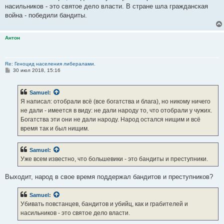
насильников - это святое дело власти. В стране шла гражданская
война - победили бандиты.
Антон
Re: Геноцид населения либералами.
С
30 июл 2018, 15:16
о
о
б
Samuel
:
щ
е
Я написал: отобрали всё (все богатства и блага), но никому ничего
н
не дали - имеется в виду: не дали народу то, что отобрали у чужих.
и
е
Богатства эти они не дали народу. Народ остался нищим и всё
время так и был нищим.
Samuel
:
Уже всем известно, что большевики - это бандиты и преступники.
Выходит, народ в свое время поддержал бандитов и преступников?
Samuel
:
Убивать повстанцев, бандитов и убийц, как и грабителей и
насильников - это святое дело власти.