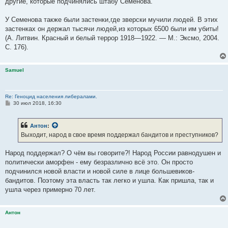
другие, которые подчинялись штабу Семёнова."
У Семенова также были застенки,где зверски мучили людей. В этих
застенках он держал тысячи людей,из которых 6500 были им убиты!
(А. Литвин. Красный и белый террор 1918—1922. — М.: Эксмо, 2004.
С. 176).
Samuel
Re: Геноцид населения либералами.
С
30 июл 2018, 16:30
о
о
б
Антон
:
щ
е
Выходит, народ в свое время поддержал бандитов и преступников?
н
и
е
Народ поддержал? О чём вы говорите?! Народ России равнодушен и
политически аморфен - ему безразлично всё это. Он просто
подчинился новой власти и новой силе в лице большевиков-
бандитов. Поэтому эта власть так легко и ушла. Как пришла, так и
ушла через примерно 70 лет.
Антон