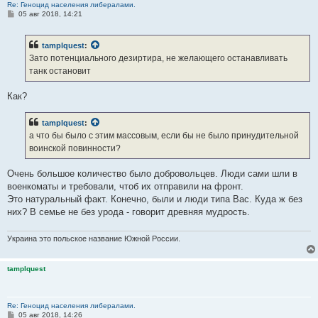
Re: Геноцид населения либералами.
С
05 авг 2018, 14:21
о
о
б
tamplquest
:
щ
е
Зато потенциального дезиртира, не желающего останавливать
н
танк остановит
и
е
Как?
tamplquest
:
а что бы было с этим массовым, если бы не было принудительной
воинской повинности?
Очень большое количество было добровольцев. Люди сами шли в
военкоматы и требовали, чтоб их отправили на фронт.
Это натуральный факт. Конечно, были и люди типа Вас. Куда ж без
них? В семье не без урода - говорит древняя мудрость.
Украина это польское название Южной России.
tamplquest
Re: Геноцид населения либералами.
С
05 авг 2018, 14:26