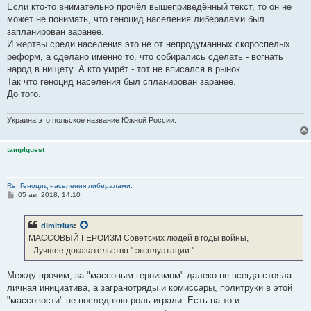
Если кто-то внимательно прочёл вышеприведённый текст, то он не
может не понимать, что геноцид населения либералами был
запланирован заранее.
И жертвы среди населения это не от непродуманных скороспелых
реформ, а сделано именно то, что собирались сделать - вогнать
народ в нищету. А кто умрёт - тот не вписался в рынок.
Так что геноцид населения был спланирован заранее.
До того.
Украина это польское название Южной России.
tamplquest
Re: Геноцид населения либералами.
С
05 авг 2018, 14:10
о
о
б
dimitrius
:
щ
е
МАССОВЫЙ ГЕРОИЗМ Советских людей в годы войны,
н
- Лучшее доказательство " эксплуатации ".
и
е
Между прочим, за "массовым героизмом" далеко не всегда стояла
личная инициатива, а загранотряды и комиссары, политруки в этой
"массовости" не последнюю роль играли. Есть на то и