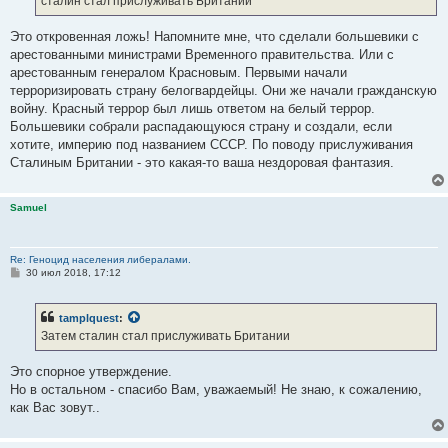
сталин стал прислуживать Британии
Это откровенная ложь! Напомните мне, что сделали большевики с
арестованными министрами Временного правительства. Или с
арестованным генералом Красновым. Первыми начали
терроризировать страну белогвардейцы. Они же начали гражданскую
войну. Красный террор был лишь ответом на белый террор.
Большевики собрали распадающуюся страну и создали, если
хотите, империю под названием СССР. По поводу прислуживания
Сталиным Британии - это какая-то ваша нездоровая фантазия.
Samuel
Re: Геноцид населения либералами.
С
30 июл 2018, 17:12
о
о
б
tamplquest
:
щ
е
Затем сталин стал прислуживать Британии
н
и
е
Это спорное утверждение.
Но в остальном - спасибо Вам, уважаемый! Не знаю, к сожалению,
как Вас зовут..