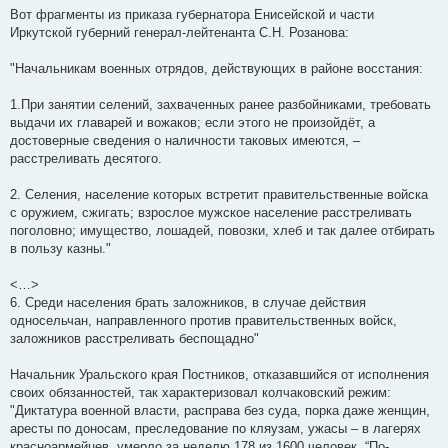
Вот фрагменты из приказа губернатора Енисейской и части
Иркутской губерний генерал-лейтенанта С.Н. Розанова:
"Начальникам военных отрядов, действующих в районе восстания:
1.При занятии селений, захваченных ранее разбойниками, требовать
выдачи их главарей и вожаков; если этого не произойдёт, а
достоверные сведения о наличности таковых имеются, –
расстреливать десятого.
2. Селения, население которых встретит правительственные войска
с оружием, сжигать; взрослое мужское население расстреливать
поголовно; имущество, лошадей, повозки, хлеб и так далее отбирать
в пользу казны."
<…>
6. Среди населения брать заложников, в случае действия
односельчан, направленного против правительственных войск,
заложников расстреливать беспощадно"
Начальник Уральского края Постников, отказавшийся от исполнения
своих обязанностей, так характеризовал колчаковский режим:
"Диктатура военной власти, расправа без суда, порка даже женщин,
аресты по доносам, преследование по кляузам, ужасы – в лагерях
красноармейцев, умерло за неделю 178 из 1600 человек. “По-