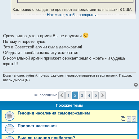
Как правило, солдат не прет против представителя власти. В США
Нажмите, чтобы раскрыть...
у многих личное оружие, это не значит что они мочат всех, кто им
не нравится. Хотя всякое бывает.
Солдат направивший оружие против комиссара практически
обречен на смерть, а впереди есть шанс, простой механизм
Сразу видно ,что в армии Вы не служили.
Повторяю, эта технология давно опробована монголами, это
Потому и порете чушь.
работает
Это в Советской армии была демократия!
Так же происходит и на срочной службе. Многих солдат унижают и
Обидели - пошёл замполиту жаловатся .
втаптывают в грязь, но лишь единицы идут на подобные бунты
В нормальной армии прикажет сержант землю жрать - и будешь
жрать!!!
Если человек учёный, то ему уже свет переворачивается вверх ногами. Пардон,
вверх дыбом.(R)
1
2
3
4
5
Пред.
След.
101 сообщение
Похожие темы
Геноцид населения самодержавием
1
2
Прирост населения
Был ли геноцид прибалтов?