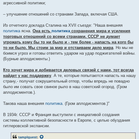
агрессивной политики;
– улучшение отношений со странами Запада, включая США.
Из отчетного доклада Сталина на XVII съезде: "Наша внешняя
политика
ясна.
Она есть
политика
сохранения мира и усиления
торговых отношений со всеми странами. СССР не думает
угрожать кому бы то ни было и - тем более - напасть на кого бы
то ни было. Мы стоим за мир и отстаиваем дело мира
. Но мы не
боимся угроз и готовы ответить ударом на удар поджигателей войны.
(Бурные аплодисменты.)
Кто хочет мира и добивается деловых связей с нами, тот всегда
найдет у нас поддержку
. А те, которые попытаются напасть на нашу
страну,- получат сокрушительный отпор, чтобы впредь не повадно
было им совать свое свиное рыло в наш советский огород. (Гром
аплодисментов.).
Такова наша внешняя
политика
. (Гром аплодисментов.)"
В 1934г. СССР и Франция выступили с инициативой создания
системы коллективной безопасности в Европе, с целью обуздания
гитлеровской экспансии.
tamplquest
: