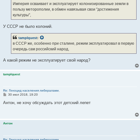
Империя осваивает и эксплуатирует колонизированные земли в
пользу меторополии, в обмен навязывая свои "достижения
культуры",
У СССР не было колоний.
tamplquest
:
в СССР же, особенно при сталине, режим эксплуатировал в первую
очередь сам российский народ,
А какой режим не эксплуатирует свой народ?
tamplquest
Re: Геноцид населения либералами.
С
30 июл 2018, 19:20
о
о
Антон, не хочу обсуждать этот детский лепет
б
щ
е
н
и
Антон
е
Re: Геноцид населения либералами.