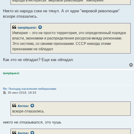
народа в интересах "мировой революции" "империей"
и
е
Никто из народа соки не тянул. А от идеи "мировой революции"
вскоре отказались.
tamplquest
:
Империя -- это не просто территория, это определенный порядок
власти, экономики и распределения ресурсов между регионами.
Это система, со своими признаками. СССР никогда этими
признаками не обладал
Как это не обладал? Еще как обладал.
tamplquest
Re: Геноцид населения либералами.
С
30 июл 2018, 18:33
о
о
б
Антон
:
щ
е
вскоре отказались.
н
и
е
никто не отказывался, это чушь
Антон
: