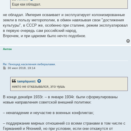
Еще как обладал.
не обладал. Империя осваивает и эксплуатирует колонизированные
земли в пользу меторополии, в обмен навязывая свои "достижения
культуры", в СССР же, особенно при сталине, режим эксплуатировал
в первую очередь сам российский народ,
Впрочем, и при царизме было нечто подобное.
Антон
Re: Геноцид населения либералами.
С
30 июл 2018, 19:14
о
о
б
tamplquest
:
щ
е
никто не отказывался, это чушь
н
и
е
В конце декабря 1933г. – в январе 1934г. были сформулированы
новые направления советской внешней политики:
– ненападение и неучастие в военных конфликтах;
– поддержание мирных отношений со всеми странами в том числе с
Германией и Японией, но при условии, если они откажутся от