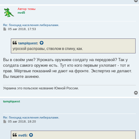
Автор темы
nvd5
Re: Геноцид населения либералами.
С
05 авг 2018, 17:53
о
о
б
tamplquest
:
щ
е
угрозой расправы, стволом в спину, как.
н
и
е
Вы в своём уме? Угрожать оружием солдату на передовой? Так у
солдата самого оружие есть. Тут кто кого первым ухлопает - тот и
прав. Мёртвые показаний не дают на фронте. Экспертиз не делают.
Вы пишете ахинею.
Украина это польское название Южной России.
tamplquest
Re: Геноцид населения либералами.
С
05 авг 2018, 18:20
о
о
б
nvd5
:
щ