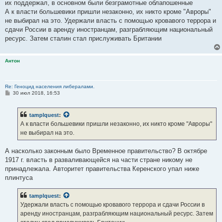
их поддержал, в основном были безграмотные облапошенные
А к власти большевики пришли незаконно, их никто кроме "Авроры"
не выбирал на это. Удержали власть с помощью кровавого террора и
сдачи России в аренду иностранцам, разграбляющим национальный
ресурс. Затем сталин стал прислуживать Британии
Антон
Re: Геноцид населения либералами.
С
30 июл 2018, 16:53
о
о
б
tamplquest
:
щ
е
А к власти большевики пришли незаконно, их никто кроме "Авроры"
н
не выбирал на это.
и
е
А насколько законным было Временное правительство? В октябре
1917 г. власть в разваливающейся на части стране никому не
принадлежала. Авторитет правительства Керенского упал ниже
плинтуса
tamplquest
:
Удержали власть с помощью кровавого террора и сдачи России в
аренду иностранцам, разграбляющим национальный ресурс. Затем