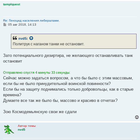
tamplquest
Re: Геноцид населения либералами.
С
05 авг 2018, 14:13
о
о
б
nvd5
:
щ
е
Политрук с наганом танки не остановит.
н
и
е
Зато потенциального дезиртира, не желающего останавливать танк
остановит
Отправлено спустя 4 минуты 33 секунды:
Сейчас можно задаться вопросом, а что бы было с этим массовым,
если бы не было принудительной воинской повинности?
Если бы на защиту поднимались только добровольцы, как в старые
времена?
Думаете все так же было бы, массово и красиво в отчетах?
Зою Космодемьянскую свои же сдали
Автор темы
nvd5