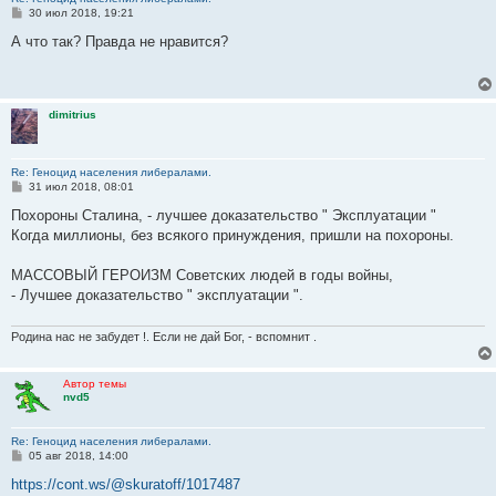
С
30 июл 2018, 19:21
о
о
А что так? Правда не нравится?
б
щ
е
н
и
dimitrius
е
Re: Геноцид населения либералами.
С
31 июл 2018, 08:01
о
о
Похороны Сталина, - лучшее доказательство " Эксплуатации "
б
Когда миллионы, без всякого принуждения, пришли на похороны.
щ
е
н
МАССОВЫЙ ГЕРОИЗМ Советских людей в годы войны,
и
е
- Лучшее доказательство " эксплуатации ".
Родина нас не забудет !. Если не дай Бог, - вспомнит .
Автор темы
nvd5
Re: Геноцид населения либералами.
С
05 авг 2018, 14:00
о
о
https://cont.ws/@skuratoff/1017487
б