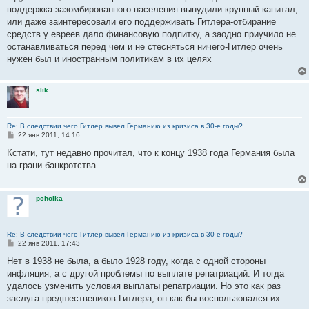
б
поддержка зазомбированного населения вынудили крупный капитал,
щ
е
или даже заинтересовали его поддерживать Гитлера-отбирание
н
средств у евреев дало финансовую подпитку, а заодно приучило не
и
е
останавливаться перед чем и не стесняться ничего-Гитлер очень
нужен был и иностранным политикам в их целях
slik
Re: В следствии чего Гитлер вывел Германию из кризиса в 30-е годы?
С
22 янв 2011, 14:16
о
о
Кстати, тут недавно прочитал, что к концу 1938 года Германия была
б
на грани банкротства.
щ
е
н
и
pcholka
е
Re: В следствии чего Гитлер вывел Германию из кризиса в 30-е годы?
С
22 янв 2011, 17:43
о
о
Нет в 1938 не была, а было 1928 году, когда с одной стороны
б
инфляция, а с другой проблемы по выплате репатриаций. И тогда
щ
е
удалось узменить условия выплаты репатриации. Но это как раз
н
заслуга предшествеников Гитлера, он как бы воспользовался их
и
е