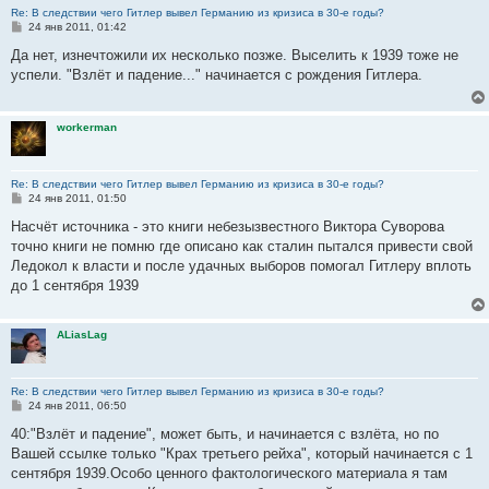
Re: В следствии чего Гитлер вывел Германию из кризиса в 30-е годы?
С
24 янв 2011, 01:42
о
о
Да нет, изнечтожили их несколько позже. Выселить к 1939 тоже не
б
успели. "Взлёт и падение..." начинается с рождения Гитлера.
щ
е
н
и
workerman
е
Re: В следствии чего Гитлер вывел Германию из кризиса в 30-е годы?
С
24 янв 2011, 01:50
о
о
Насчёт источника - это книги небезызвестного Виктора Суворова
б
точно книги не помню где описано как сталин пытался привести свой
щ
е
Ледокол к власти и после удачных выборов помогал Гитлеру вплоть
н
до 1 сентября 1939
и
е
ALiasLag
Re: В следствии чего Гитлер вывел Германию из кризиса в 30-е годы?
С
24 янв 2011, 06:50
о
о
40:"Взлёт и падение", может быть, и начинается с взлёта, но по
б
Вашей ссылке только "Крах третьего рейха", который начинается с 1
щ
е
сентября 1939.Особо ценного фактологического материала я там
н