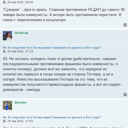
С
25 янв 2011, 00:42
о
о
"Суворов" - просто враль. Главным противникои НСДАП до самого 30
б
января были коммунисты. А вскоре быть противником перестали. В
щ
е
связи с переселением в концлагеря.
н
и
е
ALiasLag
Re: В следствии чего Гитлер вывел Германию из кризиса в 30-е годы?
С
25 янв 2011, 17:13
о
о
43: Не пытаясь оспорить тезис в целом (действительно, самыми
б
последовательными противниками фашизма были коммунисты, и
щ
е
понятно почему), должен всё же заметить, что изрядное их
н
количество перешло в конце концов на сторону Гитлера, а не в
и
е
лагеря. Известно высказывание Гитлера на эту тему, что из
коммунистов получаются превосходные фашисты, а вот из социал-
демократов - никогда.
Brendan
Re: В следствии чего Гитлер вывел Германию из кризиса в 30-е годы?
С
25 янв 2011, 17:51
о
о