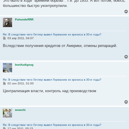
Это было в ходе "времени борьбы". Т.е. до 1933. А вот потом, боюсь,
б
большинство быстро уконтропупили.
щ
е
н
и
PahundeRRR
е
Re: В следствии чего Гитлер вывел Германию из кризиса в 30-е годы?
С
03 апр 2011, 04:07
о
о
Вследствии получения кредитов от Америки, отмены репараций.
б
щ
е
н
и
bonAudigoug
е
Re: В следствии чего Гитлер вывел Германию из кризиса в 30-е годы?
С
02 сен 2011, 01:00
о
о
Централизация власти, контроль над производством
б
щ
е
н
и
wowshi
е
Re: В следствии чего Гитлер вывел Германию из кризиса в 30-е годы?
С
17 окт 2011, 05:15