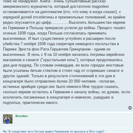
тоже не обнаружил. Книга - очень субъективный рассказ
и
е
американского журналиста, который достаточно подробно
останавливается на дипломатии (кто, что кому и когда сказал), с
изрядной долей отсебятины и произвольных толкований, но крайне
редко опускается до цифр...............Выселить большинство евреев
из Германии в Польшу прекрасно успели до войны. Процесс пошёл
осенью 1938 года, когда Польша согласилась принимать
выселяемых. И был существенно углублен и расширен после
убийства 7 ноября 1938 года секретаря немецкого посольства в
Париже Эрнста фон Рата Гершелем Гринцпаном - одним из
выселенных. В ночь с 9 на 10 ноября начались погромы еврейских
магазинов и синагог ("хрустальная ночь"), которые продолжались
два дня подряд. По словам очевидцев, во всех городах мостовые
были усыпаны битым стеклом и стоял чад от сгоревших синагог и
других зданий. Только в результате столкновений в эти дни в
концлагеря было отправлено более 20 000 человек - полагаю,
истинных арийцев среди них было немного.Мне трудно сказать,
сколько евреев осталось в Германии к началу войны, но думаю, если
исключить посаженных в концлагеря и немногих, ушедших в
подполье, практически никого.
Brendan
Re: В следствии чего Гитлер вывел Германию из кризиса в 30-е годы?