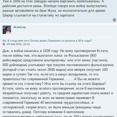
о
Уже в 1939 на этих заводах начали варганить кюбельвагены. А
б
рабочим достался шишь. Вообще говоря всю войну выпускались
щ
е
разные автомобили на базе Жука, но исключительно для армии.
н
Ширер ссылается на статистику по зарплате.
и
е
ALiasLag
Re: В следствии чего Гитлер вывел Германию из кризиса в 30-е годы?
С
23 янв 2011, 22:11
о
о
Дык, и война началась в 1939 году. Не вижу противоречия.Кстати,
б
после войны тем, кто выплатил взнос за Фольксваген (950
щ
е
рейхсмарок) предложили альтернативу: или этот взнос (частично,
н
600 дойчмарок) учитывают при покупке послевоенного фольксвагена
и
е
(который стал стоить около 3500 марок) или имярек получает 100
марок и гуляет.Так что, если кто и кинул вкладчиков, то это
правительство современной Германии..........А Вы не можете
привести эту статистику? Или хотя бы ссылку на этого Ширера?
Кстати, опять не вижу особого противоречия: если 6 миллионов
безработных получают работу, то средняя заработная плата может и
понизится, поскольку их всех не министрами нанимают.В
современной Германии 40 миллионов трудоспособных, в
гитлеровской, скорее всего, их было меньше (женщины чаще
оставались дома). Поэтому вливание 6 миллионов
низкооплачиваемых работников (чуть ли не 20%) может существенно