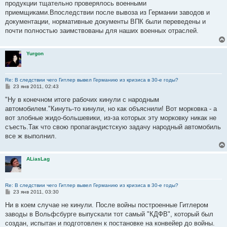
продукции тщательно проверялось военными
приемщиками.Впоследствии после вывоза из Германии заводов и
документации, нормативные документы ВПК были переведены и
почти полностью заимствованы для наших военных отраслей.
Yurgon
Re: В следствии чего Гитлер вывел Германию из кризиса в 30-е годы?
С
23 янв 2011, 02:43
о
о
"Ну в конечном итоге рабочих кинули с народным
б
автомобилем."Кинуть-то кинули, но как объяснили! Вот морковка - а
щ
е
вот злобные жидо-большевики, из-за которых эту морковку никак не
н
съесть.Так что свою пропагандистскую задачу народный автомобиль
и
е
все ж выполнил.
ALiasLag
Re: В следствии чего Гитлер вывел Германию из кризиса в 30-е годы?
С
23 янв 2011, 03:30
о
о
Ни в коем случае не кинули. После войны построенные Гитлером
б
заводы в Вольфсбурге выпускали тот самый "КДФВ", который был
щ
е
создан, испытан и подготовлен к постановке на конвейер до войны.