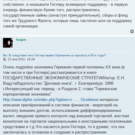
собственно, и оказывали Гитлеру всемерную поддержку - в первую
очередь финансовую.Кроме того, распространялись
государственные займы (зачастую принудительные), сборы в фонд
того же Трудового Фронта, которые лишь частично шли на поддержку
самой организации.
Yurgon
Re: В следствии чего Гитлер вывел Германию из кризиса в 30-е годы?
С
22 янв 2011, 19:29
о
о
Очень подробно экономика Германии первой половины ХХ века (в
б
том числе и при Гитлере) рассматривается в книге
щ
е
ГОСУДАРСТВЕННЫЕ ЭКОНОМИЧЕСКИЕ СТРАТЕГИИАвтор: Е.Н.
н
ВедутаИздательство "Деловая книга", г. Екатеринбург, 1998
и
е
г.Интересующий нас период - в Разделе 2, глава "Германская
корпоративная экономика"
http://www.diphis.ru/index.php?option=c ... ..Особенно
интересно
описание преобразований в системе финансов - мораторий на
выплату внешних долгов, использование дифференцированных
валют, введение прямого контроля над внешней торговлей, жесткая
монополия на торговлю национальными и иностранными платежными
средствами и т.д.Что касается роли Гитлера, то я думаю, что она
заключалась в основном в создании и распространении