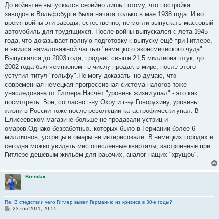
н
До войны не выпускался серийно лишь потому, что постройка
и
е
заводов в Вольфсбурге была начата только в мае 1938 года. И во
время войны эти заводы, естественно, не могли выпускать массовый
автомобиль для трудящихся. После войны выпускался с лета 1945
года, что доказывает полную подготовку к выпуску ещё при Гитлере,
и явился намаловажной частью "немецкого экономического чуда".
Выпускался до 2003 года, продано свыше 21,5 миллиона штук, до
2002 года был чемпионом по числу продаж в мире, после этого
уступил титул "гольфу".Не могу доказать, но думаю, что
современная немецкая прогрессивная система налогов тоже
унаследована от Гитлера.Насчёт "уровень жизни упал" - это как
посмотреть. Вон, согласно г-ну Охру и г-ну Говорухину, уровень
жизни в России тоже после революции катастрофически упал. В
Елисеевском магазине больше не продавали устриц и
омаров.Однако безработных, которых было в Германии более 6
миллионов, устрицы и омары не интересовали. В немецких городах и
сегодня можно увидеть многочисленные кварталы, застроенные при
Гитлере дешёвым жильём для рабочих, аналог нащих "хрущоб".
Brendan
Re: В следствии чего Гитлер вывел Германию из кризиса в 30-е годы?
С
23 янв 2011, 20:55
о