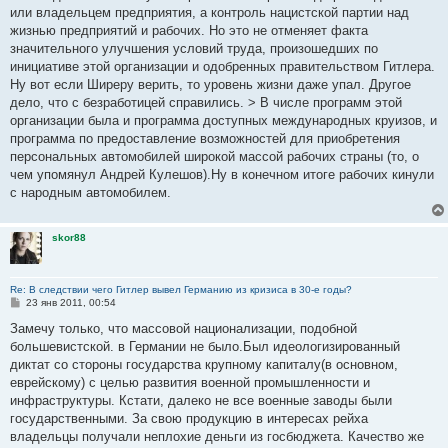
н
или владельцем предприятия, а контроль нацистской партии над
и
е
жизнью предприятий и рабочих. Но это не отменяет факта
значительного улучшения условий труда, произошедших по
инициативе этой организации и одобренных правительством Гитлера.
Ну вот если Ширеру верить, то уровень жизни даже упал. Другое
дело, что с безработицей справились. > В числе программ этой
организации была и программа доступных международных круизов, и
программа по предоставление возможностей для приобретения
персональных автомобилей широкой массой рабочих страны (то, о
чем упомянул Андрей Кулешов).Ну в конечном итоге рабочих кинули
с народным автомобилем.
skor88
Re: В следствии чего Гитлер вывел Германию из кризиса в 30-е годы?
С
23 янв 2011, 00:54
о
о
Замечу только, что массовой национализации, подобной
б
большевистской. в Германии не было.Был идеологизированный
щ
е
диктат со стороны государства крупному капиталу(в основном,
н
еврейскому) с целью развития военной промышленности и
и
е
инфраструктуры. Кстати, далеко не все военные заводы были
государственными. За свою продукцию в интересах рейха
владельцы получали неплохие деньги из госбюджета. Качество же