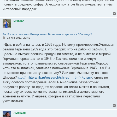
понизить среднюю цифру. А людям при этом было лучше, вот в чём
интересный парадокс.
Brendan
Re: В следствии чего Гитлер вывел Германию из кризиса в 30-е годы?
С
23 янв 2011, 22:42
о
о
>Дык, и война началась в 1939 году. Не вижу противоречия.Учитывая
б
реалии Германии 1939 года это говорит, что на рабочих забили. В
щ
е
целом на выпуск военной продукции вместо, а не в месте с мирной
н
Германия перешла этак в 1943. >Так что, если кто и кинул
и
е
вкладчиков, то это правительство современной Германии.Хорошо
хоть это выплатили, учитывая положения Германии в 1945...>А Вы
не можете привести эту статистику? Или хотя бы ссылку на этого
Ширера?
http://militera.lib.ru/research/shirer/ ... tml>Кстати
, опять не
вижу особого противоречия: если 6 миллионов безработных
получают работу, то средняя заработная плата может и понизится,
поскольку их всех не министрами нанимают.Вы армию мирного
времени вычтите. И евреев, которые в статистике перестали
учитываться.
ALiasLag