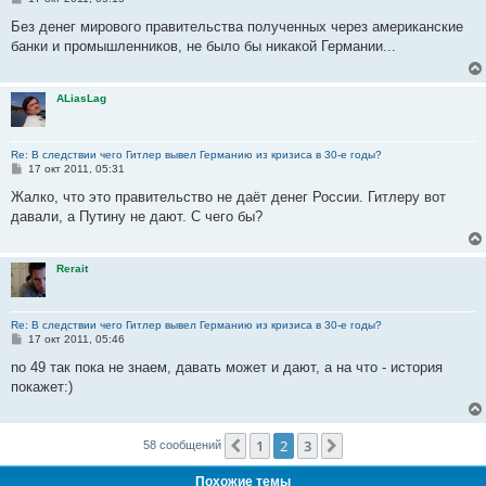
о
о
Без денег мирового правительства полученных через американские
б
банки и промышленников, не было бы никакой Германии...
щ
е
н
и
ALiasLag
е
Re: В следствии чего Гитлер вывел Германию из кризиса в 30-е годы?
С
17 окт 2011, 05:31
о
о
Жалко, что это правительство не даёт денег России. Гитлеру вот
б
давали, а Путину не дают. С чего бы?
щ
е
н
и
Rerait
е
Re: В следствии чего Гитлер вывел Германию из кризиса в 30-е годы?
С
17 окт 2011, 05:46
о
о
no 49 так пока не знаем, давать может и дают, а на что - история
б
покажет:)
щ
е
н
и
е
1
2
3
Пред.
След.
58 сообщений
Похожие темы