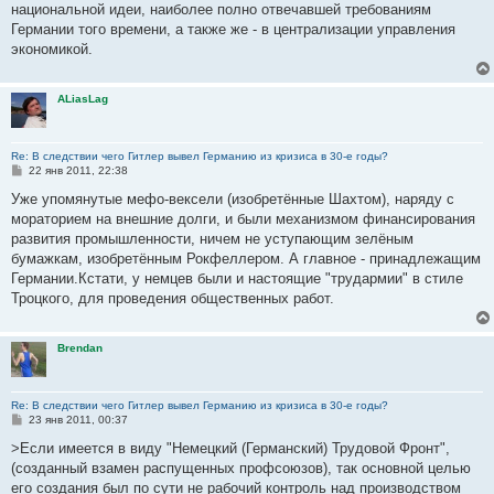
национальной идеи, наиболее полно отвечавшей требованиям
Германии того времени, а также же - в централизации управления
экономикой.
ALiasLag
Re: В следствии чего Гитлер вывел Германию из кризиса в 30-е годы?
С
22 янв 2011, 22:38
о
о
Уже упомянутые мефо-вексели (изобретённые Шахтом), наряду с
б
мораторием на внешние долги, и были механизмом финансирования
щ
е
развития промышленности, ничем не уступающим зелёным
н
бумажкам, изобретённым Рокфеллером. А главное - принадлежащим
и
е
Германии.Кстати, у немцев были и настоящие "трудармии" в стиле
Троцкого, для проведения общественных работ.
Brendan
Re: В следствии чего Гитлер вывел Германию из кризиса в 30-е годы?
С
23 янв 2011, 00:37
о
о
>Если имеется в виду "Немецкий (Германский) Трудовой Фронт",
б
(созданный взамен распущенных профсоюзов), так основной целью
щ
е
его создания был по сути не рабочий контроль над производством