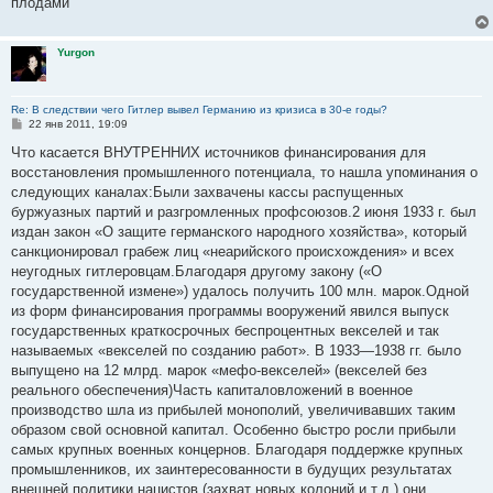
плодами
Yurgon
Re: В следствии чего Гитлер вывел Германию из кризиса в 30-е годы?
С
22 янв 2011, 19:09
о
о
Что касается ВНУТРЕННИХ источников финансирования для
б
восстановления промышленного потенциала, то нашла упоминания о
щ
е
следующих каналах:Были захвачены кассы распущенных
н
буржуазных партий и разгромленных профсоюзов.2 июня 1933 г. был
и
е
издан закон «О защите германского народного хозяйства», который
санкционировал грабеж лиц «неарийского происхождения» и всех
неугодных гитлеровцам.Благодаря другому закону («О
государственной измене») удалось получить 100 млн. марок.Одной
из форм финансирования программы вооружений явился выпуск
государственных краткосрочных беспроцентных векселей и так
называемых «векселей по созданию работ». В 1933—1938 гг. было
выпущено на 12 млрд. марок «мефо-векселей» (векселей без
реального обеспечения)Часть капиталовложений в военное
производство шла из прибылей монополий, увеличивавших таким
образом свой основной капитал. Особенно быстро росли прибыли
самых крупных военных концернов. Благодаря поддержке крупных
промышленников, их заинтересованности в будущих результатах
внешней политики нацистов (захват новых колоний и т.д.) они,