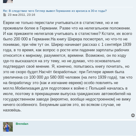
Re: В следствии чего Гитлер вывел Германию из кризиса в 30-е годы?
С
23 янв 2011, 23:16
о
о
Евреи не только перестали учитываться в статистике, но и не
б
проживали более в Германии. Разве что на нелегальном положении.
щ
е
И как прикажете нелегалов учитывать в статистике? Кстати, их всего
н
было 200 000 в Германии.На книгу Ширера посмотрел, но что-то не
и
е
понимаю, при чём тут он. Ширер начинает рассказ с 1 сентября 1939
года, в то время, как вопрос о росте или падении зарплаты рабочих
относится к мирному, разумеется, времени. Возможно, он по ходу
где-то высказался на эту тему, но не думаю, что основательно
подтвердил своё мнение. Я, конечно, попытаюсь книгу почитать, но
это не скоро будет.Насчёт безработных: при Гитлере армия была
увеличена со 100 000 до 580 000 человек (на лето 1939 года), так что
на безработицу это (как и изгнание евреев) особо повлиять не
могло.Мобилизация для подготовки к войне с Польшей началась в
июле, поэтому в прекращении выпуска гражданских автомобилей на
государственном заводе (вероятно, вообще недостроенном) не вижу
ничего особенного. Безумным шагом это, во всяком случае, не
назовёшь.
Brendan