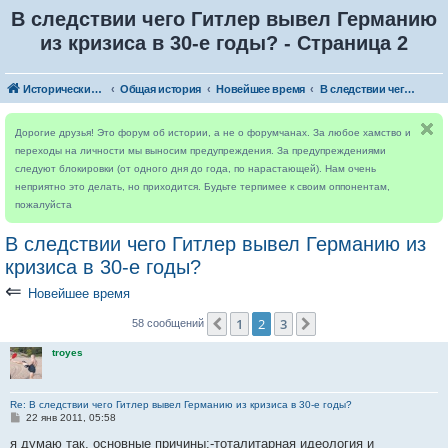
В следствии чего Гитлер вывел Германию
из кризиса в 30-е годы? - Страница 2
Исторический форум
Общая история
Новейшее время
В следствии чего Гитлер вывел Германию из кризиса в 30-е годы?
Дорогие друзья! Это форум об истории, а не о форумчанах. За любое хамство и
переходы на личности мы выносим предупреждения. За предупреждениями
следуют блокировки (от одного дня до года, по нарастающей). Нам очень
неприятно это делать, но приходится. Будьте терпимее к своим оппонентам,
пожалуйста
В следствии чего Гитлер вывел Германию из
кризиса в 30-е годы?
⇐
Новейшее время
1
2
3
Пред.
След.
58 сообщений
troyes
Re: В следствии чего Гитлер вывел Германию из кризиса в 30-е годы?
С
22 янв 2011, 05:58
о
о
я думаю так, основные причины:-тоталитарная идеология и