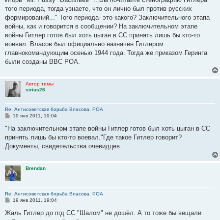
б
того периода, тогда узнаете, что он лично был против русских
щ
е
формирований..." Того периода- это какого? Заключительного этапа
н
войны, как и говорится в сообщении? На заключительном этапе
и
е
войны Гитлер готов был хоть цыган в СС принять лишь бы кто-то
воевал. Власов был официально назначен Гитлером
главнокомандующим осенью 1944 года. Тогда же приказом Геринга
были созданы ВВС РОА.
Автор темы
sirius26
Re: Антисоветская борьба Власова. РОА
С
19 янв 2011, 19:04
о
о
"На заключительном этапе войны Гитлер готов был хоть цыган в СС
б
принять лишь бы кто-то воевал."Где такое Гитлер говорит?
щ
е
Документы, свидетельства очевидцев.
н
и
е
Brendan
Re: Антисоветская борьба Власова. РОА
С
19 янв 2011, 19:04
о
о
Жаль Гитлер до пгд СС "Шалом" не дошёл. А то тоже бы вещали
б