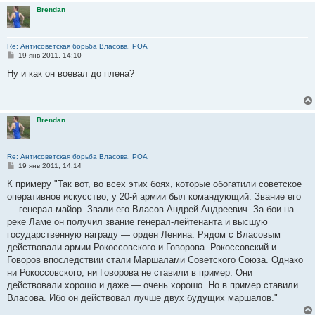
и
Brendan
е
Re: Антисоветская борьба Власова. РОА
С
19 янв 2011, 14:10
о
о
Ну и как он воевал до плена?
б
щ
е
н
и
Brendan
е
Re: Антисоветская борьба Власова. РОА
С
19 янв 2011, 14:14
о
о
К примеру "Так вот, во всех этих боях, которые обогатили советское
б
оперативное искусство, у 20-й армии был командующий. Звание его
щ
е
— генерал-майор. Звали его Власов Андрей Андреевич. За бои на
н
реке Ламе он получил звание генерал-лейтенанта и высшую
и
е
государственную награду — орден Ленина. Рядом с Власовым
действовали армии Рокоссовского и Говорова. Рокоссовский и
Говоров впоследствии стали Маршалами Советского Союза. Однако
ни Рокоссовского, ни Говорова не ставили в пример. Они
действовали хорошо и даже — очень хорошо. Но в пример ставили
Власова. Ибо он действовал лучше двух будущих маршалов."