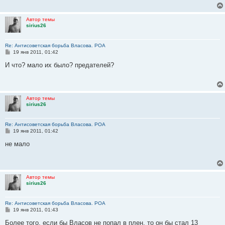
е
н
и
Автор темы
е
sirius26
Re: Антисоветская борьба Власова. РОА
С
19 янв 2011, 01:42
о
о
И что? мало их было? предателей?
б
щ
е
н
и
Автор темы
е
sirius26
Re: Антисоветская борьба Власова. РОА
С
19 янв 2011, 01:42
о
о
не мало
б
щ
е
н
и
Автор темы
е
sirius26
Re: Антисоветская борьба Власова. РОА
С
19 янв 2011, 01:43
о
о
Более того. если бы Власов не попал в плен, то он бы стал 13