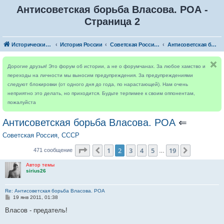
Антисоветская борьба Власова. РОА -
Страница 2
Исторический форум
История России
Советская Россия, СССР
Антисоветская борьба Власова. РОА
Дорогие друзья! Это форум об истории, а не о форумчанах. За любое хамство и
переходы на личности мы выносим предупреждения. За предупреждениями
следуют блокировки (от одного дня до года, по нарастающей). Нам очень
неприятно это делать, но приходится. Будьте терпимее к своим оппонентам,
пожалуйста
Антисоветская борьба Власова. РОА
⇐
Советская Россия, СССР
Страница
2
из
19
1
2
3
4
5
19
Пред.
След.
471 сообщение
…
Автор темы
sirius26
Re: Антисоветская борьба Власова. РОА
С
19 янв 2011, 01:38
о
о
Власов - предатель!
б
щ