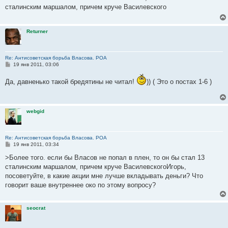
б
сталинским маршалом, причем круче Василевского
щ
е
н
и
Returner
е
Re: Антисоветская борьба Власова. РОА
С
19 янв 2011, 03:06
о
о
Да, давненько такой бредятины не читал!
)) ( Это о постах 1-6 )
б
щ
е
н
и
webgid
е
Re: Антисоветская борьба Власова. РОА
С
19 янв 2011, 03:34
о
о
>Более того. если бы Власов не попал в плен, то он бы стал 13
б
сталинским маршалом, причем круче ВасилевскогоИгорь,
щ
е
посоветуйте, в какие акции мне лучше вкладывать деньги? Что
н
говорит ваше внутреннее око по этому вопросу?
и
е
seocrat