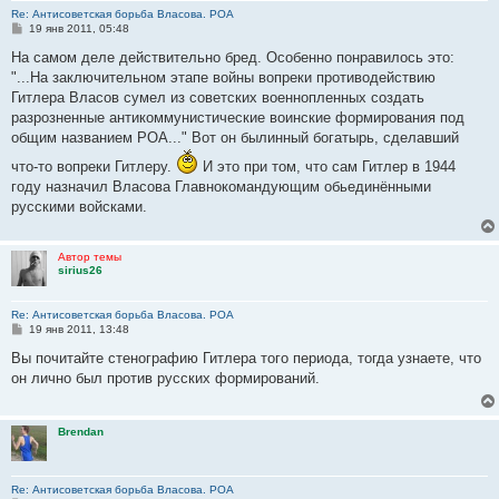
Re: Антисоветская борьба Власова. РОА
С
19 янв 2011, 05:48
о
о
На самом деле действительно бред. Особенно понравилось это:
б
"...На заключительном этапе войны вопреки противодействию
щ
е
Гитлера Власов сумел из советских военнопленных создать
н
разрозненные антикоммунистические воинские формирования под
и
е
общим названием РОА..." Вот он былинный богатырь, сделавший
что-то вопреки Гитлеру.
И это при том, что сам Гитлер в 1944
году назначил Власова Главнокомандующим обьединёнными
русскими войсками.
Автор темы
sirius26
Re: Антисоветская борьба Власова. РОА
С
19 янв 2011, 13:48
о
о
Вы почитайте стенографию Гитлера того периода, тогда узнаете, что
б
он лично был против русских формирований.
щ
е
н
и
Brendan
е
Re: Антисоветская борьба Власова. РОА