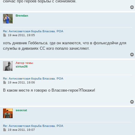
сейчас про героев борьбы с сионизмом.
щ
е
н
и
Brendan
е
Re: Антисоветская борьба Власова. РОА
С
19 янв 2011, 19:05
о
о
хоть дневник Геббельса. где он жалеются, что в фольксдойчи для
б
службы в дивизиях СС кого попало зачисляют.
щ
е
н
и
Автор темы
е
sirius26
Re: Антисоветская борьба Власова. РОА
С
19 янв 2011, 19:06
о
о
В каком месте я говорю о Власове-герое?Покажи!
б
щ
е
н
и
seocrat
е
Re: Антисоветская борьба Власова. РОА
С
19 янв 2011, 19:07
о