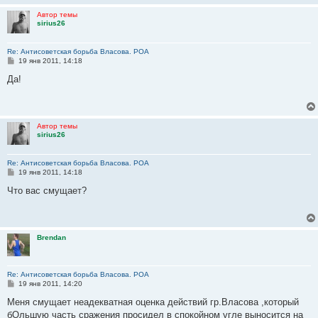
Автор темы
sirius26
Re: Антисоветская борьба Власова. РОА
С
19 янв 2011, 14:18
о
о
Да!
б
щ
е
н
и
Автор темы
е
sirius26
Re: Антисоветская борьба Власова. РОА
С
19 янв 2011, 14:18
о
о
Что вас смущает?
б
щ
е
н
и
Brendan
е
Re: Антисоветская борьба Власова. РОА
С
19 янв 2011, 14:20
о
о
Меня смущает неадекватная оценка действий гр.Власова ,который
б
бОльшую часть сражения просидел в спокойном угле выносится на
щ