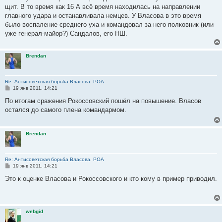
е
щит. В то время как 16 А всё время находилась на направлении
н
главного удара и останавливала немцев. У Власова в это время
и
е
было воспаление среднего уха и командовал за него полковник (или
уже генерал-майор?) Сандалов, его НШ.
Brendan
Re: Антисоветская борьба Власова. РОА
С
19 янв 2011, 14:21
о
о
По итогам сражения Рокоссовский пошёл на повышение. Власов
б
остался до самого плена командармом.
щ
е
н
и
Brendan
е
Re: Антисоветская борьба Власова. РОА
С
19 янв 2011, 14:21
о
о
Это к оценке Власова и Рокоссовского и кто кому в пример приводил.
б
щ
е
н
и
webgid
е