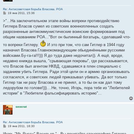
Re: Антисоветская борьба Власова. РОА
С
19 янв 2011, 15:36
о
о
>"...На заключительном этапе войны вопреки противодействию
б
Гитлера Власов сумел из советских военнопленных создать
щ
е
разрозненные антикоммунистические воинские формирования под
н
общим названием РОА..."Вот он былинный богатырь, сделавший что-
и
е
то вопреки Гитлеру.
И это при том, что сам Гитлер в 1944 году
назначил Власова Главнокомандующим обьединёнными русскими
войсками.Бу-га-га!!!))) Я до туда даже недочитал)). А ещё, вроде,
недавно книжда вышла, "срывающая покровы", где рассказывается,
что Власов был агентом НКВД, сдавшимся в плен специально с
заданием убить Гитлера. Ради этой цели он и армию организовывать
согласился, и советских людей приказывал убивать. Да вот только
Гитлер так ни разу Власова и не принял, а то бы он как дал тому
ледорубом по голове!)))....Не, точно, Игорь, пора тебе из "Любителей
истории" в "Любители фальсифицировать историю"...
seocrat
Re: Антисоветская борьба Власова. РОА
С
19 янв 2011, 18:30
о
о
Игорь "Mr. Pussy" Васильев "...Вы почитайте стенографию Гитлера