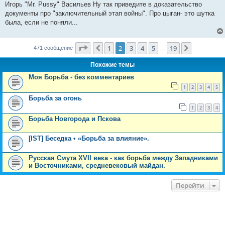
о
Игорь "Mr. Pussy" Васильев Ну так приведите в доказательство
б
документы про "заключительный этап войны". Про цыган- это шутка
щ
е
была, если не поняли...
н
и
е
Страница
2
из
19
1
2
3
4
5
19
Пред.
След.
471 сообщение
…
Похожие темы
Моя Борьба - без комментариев
1
2
3
4
5
Борьба за огонь
1
2
3
4
Борьба Новгорода и Пскова
[IST] Беседка • «Борьба за влияние».
Русская Смута XVII века - как борьба между Западниками
и Восточниками, средневековый майдан.
Перейти