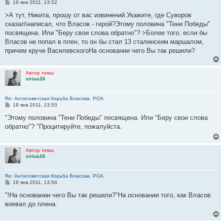
С
19 янв 2011, 13:52
о
о
>А тут, Никита, прошу от вас извинений.Укажите, где Суворов
б
сказал\написал, что Власов - герой?Этому половина "Тени Победы"
щ
е
посвящена. Или "Беру свои слова обратно"? >Более того. если бы
н
Власов не попал в плен, то он бы стал 13 сталинским маршалом,
и
е
причем круче ВасилевскогоНа основании чего Вы так решили?
Автор темы
sirius26
Re: Антисоветская борьба Власова. РОА
С
19 янв 2011, 13:53
о
о
"Этому половина "Тени Победы" посвящена. Или "Беру свои слова
б
обратно"? "Процитируйте, пожалуйста.
щ
е
н
и
Автор темы
е
sirius26
Re: Антисоветская борьба Власова. РОА
С
19 янв 2011, 13:54
о
о
"!На основании чего Вы так решили?"На основании того, как Власов
б
воевал до плена.
щ
е
н