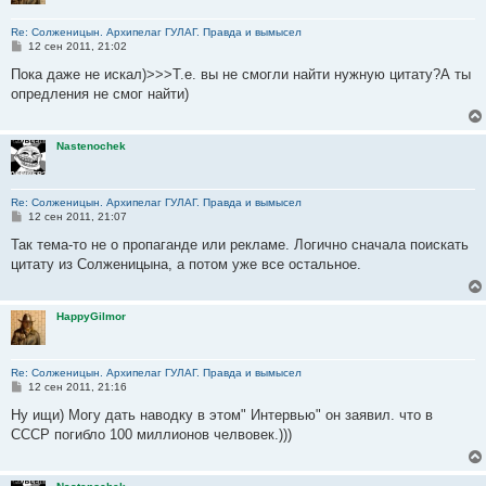
Re: Солженицын. Архипелаг ГУЛАГ. Правда и вымысел
С
12 сен 2011, 21:02
о
о
Пока даже не искал)>>>Т.е. вы не смогли найти нужную цитату?А ты
б
опредления не смог найти)
щ
е
н
и
Nastenochek
е
Re: Солженицын. Архипелаг ГУЛАГ. Правда и вымысел
С
12 сен 2011, 21:07
о
о
Так тема-то не о пропаганде или рекламе. Логично сначала поискать
б
цитату из Солженицына, а потом уже все остальное.
щ
е
н
и
HappyGilmor
е
Re: Солженицын. Архипелаг ГУЛАГ. Правда и вымысел
С
12 сен 2011, 21:16
о
о
Ну ищи) Могу дать наводку в этом" Интервью" он заявил. что в
б
СССР погибло 100 миллионов челвовек.)))
щ
е
н
и