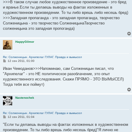
о
>>>В таком случае любое художественное произведение - это бред
б
и вранье.Если ты делаешь выводы на фактах изложенных в
щ
е
художественном произведении. То ты либо врешь либо несешь бред)
н
>>>Западная пропаганда - это западная пропаганда, творчество
и
е
Солженицына - это творчество СолженицынаТворчество
солженицына это западная пропоганда)
HappyGilmor
Re: Солженицын. Архипелаг ГУЛАГ. Правда и вымысел
С
12 сен 2011, 01:00
о
о
Иван Чемоданов>>>Напоминаю, сам Солженицын писал, что
б
"Архипелаг" - это НЕ политическое разоблачение, это опыт
щ
е
художественного исследования. Скажи ПРЯМО - ЭТО ВЫМЫСЕЛ)
н
Тогда тебя все поймут)
и
е
Nastenochek
Re: Солженицын. Архипелаг ГУЛАГ. Правда и вымысел
С
12 сен 2011, 01:04
о
о
"Если ты делаешь выводы на фактах изложенных в художественном
б
произведении. То ты либо врешь либо несешь бред)"Я лично не
щ