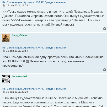
Re: Солженицын. Архипелаг ГУЛАГ. Правда и вымысел
С
12 сен 2011, 18:53
о
о
>>>То же самое можно сказать и про читателей Проханова, Мухина,
б
Дюкова, Пыхалова и прочих сталинистов.Они пишут художественные
щ
е
книги??>>>Реклама Сникерса - это пропаганда? Не знал...Ну что я
н
могу поделать если ты не знал(( Ну знай теперь)
и
е
HappyGilmor
Re: Солженицын. Архипелаг ГУЛАГ. Правда и вымысел
С
12 сен 2011, 18:54
о
о
Иван ЧемодановПризнай одну простую вешь что книги Солженицына
б
это ВЫМЫСЕЛ ))) Вымысел это и есть художественное
щ
е
произведение)
н
и
е
Nastenochek
Re: Солженицын. Архипелаг ГУЛАГ. Правда и вымысел
С
12 сен 2011, 20:20
о
о
"Они пишут художественные книги??"Проханов с Мухином - конечно
б
пишут. Еще можно вспомнить оголтелого сталиниста Максима
щ
е
Калашникова (который Кучеренко). Тот вообще фантастику пишет."Ну