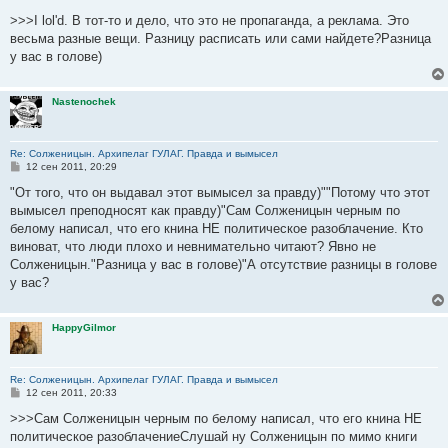
о
о
>>>I lol'd. В тот-то и дело, что это не пропаганда, а реклама. Это
б
весьма разные вещи. Разницу расписать или сами найдете?Разница
щ
е
у вас в голове)
н
и
е
Nastenochek
Re: Солженицын. Архипелаг ГУЛАГ. Правда и вымысел
С
12 сен 2011, 20:29
о
о
"От того, что он выдавал этот вымысел за правду)""Потому что этот
б
вымысел преподносят как правду)"Сам Солженицын черным по
щ
е
белому написал, что его книна НЕ политическое разоблачение. Кто
н
виноват, что люди плохо и невнимательно читают? Явно не
и
е
Солженицын."Разница у вас в голове)"А отсутствие разницы в голове
у вас?
HappyGilmor
Re: Солженицын. Архипелаг ГУЛАГ. Правда и вымысел
С
12 сен 2011, 20:33
о
о
>>>Сам Солженицын черным по белому написал, что его книна НЕ
б
политическое разоблачениеСлушай ну Солженицын по мимо книги
щ