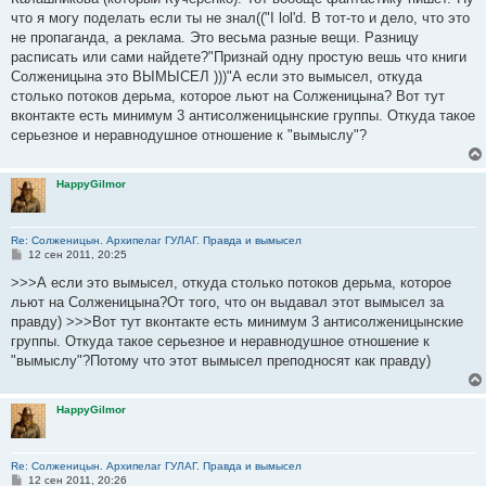
н
что я могу поделать если ты не знал(("I lol'd. В тот-то и дело, что это
и
е
не пропаганда, а реклама. Это весьма разные вещи. Разницу
расписать или сами найдете?"Признай одну простую вешь что книги
Солженицына это ВЫМЫСЕЛ )))"А если это вымысел, откуда
столько потоков дерьма, которое льют на Солженицына? Вот тут
вконтакте есть минимум 3 антисолженицынские группы. Откуда такое
серьезное и неравнодушное отношение к "вымыслу"?
HappyGilmor
Re: Солженицын. Архипелаг ГУЛАГ. Правда и вымысел
С
12 сен 2011, 20:25
о
о
>>>А если это вымысел, откуда столько потоков дерьма, которое
б
льют на Солженицына?От того, что он выдавал этот вымысел за
щ
е
правду) >>>Вот тут вконтакте есть минимум 3 антисолженицынские
н
группы. Откуда такое серьезное и неравнодушное отношение к
и
е
"вымыслу"?Потому что этот вымысел преподносят как правду)
HappyGilmor
Re: Солженицын. Архипелаг ГУЛАГ. Правда и вымысел
С
12 сен 2011, 20:26