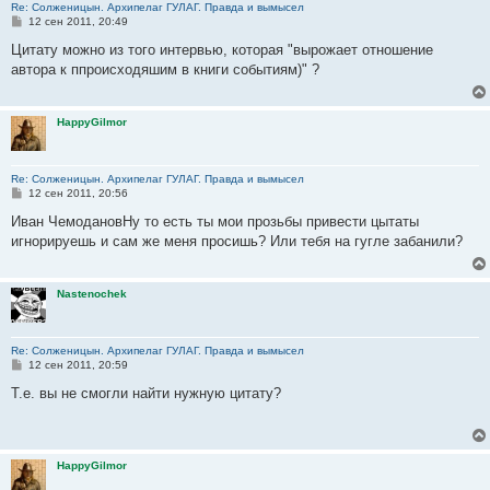
Re: Солженицын. Архипелаг ГУЛАГ. Правда и вымысел
С
12 сен 2011, 20:49
о
о
Цитату можно из того интервью, которая "вырожает отношение
б
автора к ппроисходяшим в книги событиям)" ?
щ
е
н
и
HappyGilmor
е
Re: Солженицын. Архипелаг ГУЛАГ. Правда и вымысел
С
12 сен 2011, 20:56
о
о
Иван ЧемодановНу то есть ты мои прозьбы привести цытаты
б
игнорируешь и сам же меня просишь? Или тебя на гугле забанили?
щ
е
н
и
Nastenochek
е
Re: Солженицын. Архипелаг ГУЛАГ. Правда и вымысел
С
12 сен 2011, 20:59
о
о
Т.е. вы не смогли найти нужную цитату?
б
щ
е
н
и
HappyGilmor
е