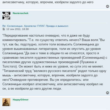
антисоветчину, которую, впрочем, изобрели задолго до него
Nastenochek
Re: Солженицын. Архипелаг ГУЛАГ. Правда и вымысел
С
12 сен 2011, 16:30
о
о
"Передергивание настолько очевидно, что я даже не буду
б
комментировать."Т.е. по существу ответить нечего? Ваша воля."Вы
щ
е
тут, как бы, подспудно, хотите толи возвысить Солженицына до
н
уровня вышеназванных литераторов, толи их опустить до уровня
и
е
Солженицына."Да они к теме в общем-то не относятся, просто я
сравниваю писателя художественных произведений (Солженицына) с
писателями других художественных произведений (Пушкина и
Толстого). Он может быть и ниже их уровня, но сути это не меняет.
"Титанический труд "великого русского писателя" родил только одну
мышь - антисоветчину, которую, впрочем, изобрели задолго до
него"Очевидное противоречие. Вы уж определитесь: или
Солженицын изобрел атисоветчину, или антисоветчину изобрел не
он, а ее изобрели до него другие люди.
HappyGilmor