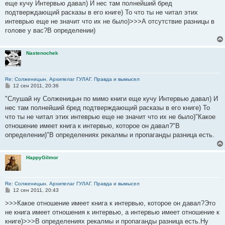
е
еще кучу Интервью давал) И нес там полнейший бред
н
подтверждающий расказы в его книге) То что ты не читал этих
и
е
интеврью еще не значит что их не было)>>>А отсутствие разницы в
голове у вас?В определении)
Nastenochek
Re: Солженицын. Архипелаг ГУЛАГ. Правда и вымысел
С
12 сен 2011, 20:36
о
о
"Слушай ну Солженицын по мимо книги еще кучу Интервью давал) И
б
нес там полнейший бред подтверждающий расказы в его книге) То
щ
е
что ты не читал этих интеврью еще не значит что их не было)"Какое
н
отношение имеет книга к интервью, которое он давал?"В
и
е
определении)"В определениях рекалмы и пропаганды разница есть.
HappyGilmor
Re: Солженицын. Архипелаг ГУЛАГ. Правда и вымысел
С
12 сен 2011, 20:43
о
о
>>>Какое отношение имеет книга к интервью, которое он давал?Это
б
не книга имеет отношения к интервью, а интервью имеет отношение к
щ
е
книге)>>>В определениях рекалмы и пропаганды разница есть.Ну