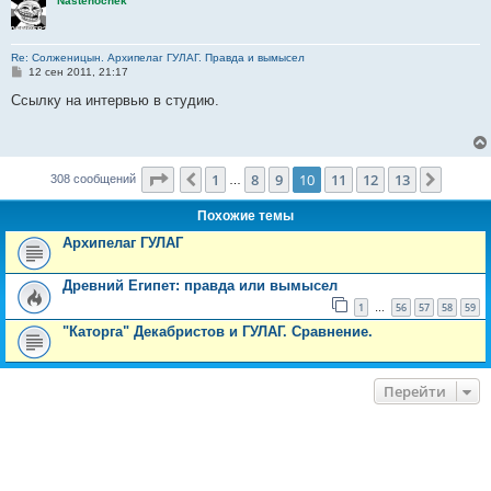
Nastenochek
е
Re: Солженицын. Архипелаг ГУЛАГ. Правда и вымысел
С
12 сен 2011, 21:17
о
о
Ссылку на интервью в студию.
б
щ
е
н
и
Страница
10
из
13
е
1
8
9
10
11
12
13
Пред.
След.
308 сообщений
…
Похожие темы
Архипелаг ГУЛАГ
Древний Египет: правда или вымысел
1
56
57
58
59
…
"Каторга" Декабристов и ГУЛАГ. Сравнение.
Перейти