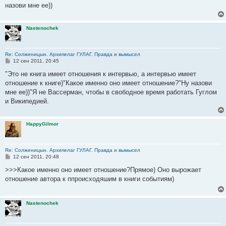
н
назови мне ее))
и
е
Nastenochek
Re: Солженицын. Архипелаг ГУЛАГ. Правда и вымысел
С
12 сен 2011, 20:45
о
о
"Это не книга имеет отношения к интервью, а интервью имеет
б
отношение к книге)"Какое именно оно имеет отношение?"Ну назови
щ
е
мне ее))"Я не Вассерман, чтобы в свободное время работать Гуглом
н
и Википедией.
и
е
HappyGilmor
Re: Солженицын. Архипелаг ГУЛАГ. Правда и вымысел
С
12 сен 2011, 20:48
о
о
>>>Какое именно оно имеет отношение?Прямое) Оно вырожает
б
отношение автора к ппроисходяшим в книги событиям)
щ
е
н
и
Nastenochek
е