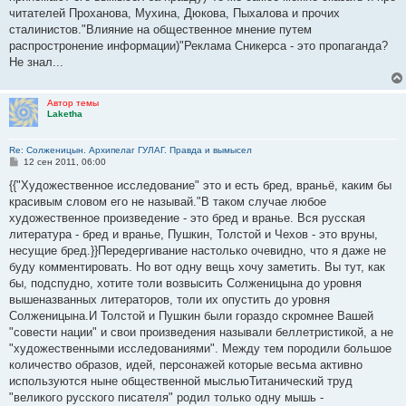
е
читателей Проханова, Мухина, Дюкова, Пыхалова и прочих
н
сталинистов."Влияние на общественное мнение путем
и
е
распростронение информации)"Реклама Сникерса - это пропаганда?
Не знал...
Автор темы
Laketha
Re: Солженицын. Архипелаг ГУЛАГ. Правда и вымысел
С
12 сен 2011, 06:00
о
о
{{"Художественное исследование" это и есть бред, враньё, каким бы
б
красивым словом его не называй."В таком случае любое
щ
е
художественное произведение - это бред и вранье. Вся русская
н
литература - бред и вранье, Пушкин, Толстой и Чехов - это вруны,
и
е
несущие бред.}}Передергивание настолько очевидно, что я даже не
буду комментировать. Но вот одну вещь хочу заметить. Вы тут, как
бы, подспудно, хотите толи возвысить Солженицына до уровня
вышеназванных литераторов, толи их опустить до уровня
Солженицына.И Толстой и Пушкин были гораздо скромнее Вашей
"совести нации" и свои произведения называли беллетристикой, а не
"художественными исследованиями". Между тем породили большое
количество образов, идей, персонажей которые весьма активно
используются ныне общественной мысльюТитанический труд
"великого русского писателя" родил только одну мышь -