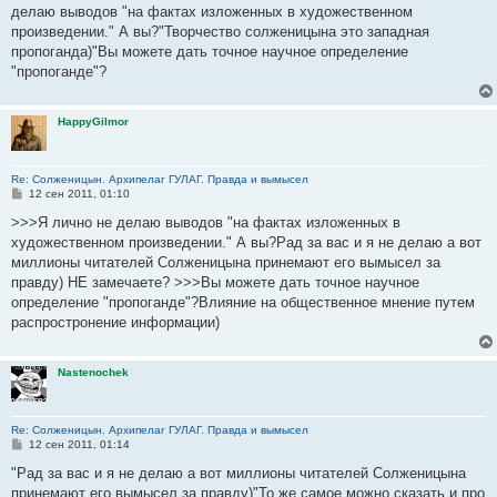
е
делаю выводов "на фактах изложенных в художественном
н
произведении." А вы?"Творчество солженицына это западная
и
е
пропоганда)"Вы можете дать точное научное определение
"пропоганде"?
HappyGilmor
Re: Солженицын. Архипелаг ГУЛАГ. Правда и вымысел
С
12 сен 2011, 01:10
о
о
>>>Я лично не делаю выводов "на фактах изложенных в
б
художественном произведении." А вы?Рад за вас и я не делаю а вот
щ
е
миллионы читателей Солженицына принемают его вымысел за
н
правду) НЕ замечаете? >>>Вы можете дать точное научное
и
е
определение "пропоганде"?Влияние на общественное мнение путем
распростронение информации)
Nastenochek
Re: Солженицын. Архипелаг ГУЛАГ. Правда и вымысел
С
12 сен 2011, 01:14
о
о
"Рад за вас и я не делаю а вот миллионы читателей Солженицына
б
принемают его вымысел за правду)"То же самое можно сказать и про
щ