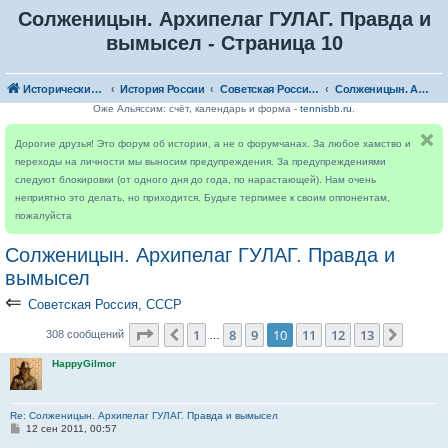
Солженицын. Архипелаг ГУЛАГ. Правда и
вымысел - Страница 10
Исторический форум
История России
Советская Россия, СССР
Солженицын. Архипелаг ГУЛАГ. Правда и вымысел
Оже Альяссим: счёт, календарь и форма -
tennisbb.ru
.
Дорогие друзья! Это форум об истории, а не о форумчанах. За любое хамство и
переходы на личности мы выносим предупреждения. За предупреждениями
следуют блокировки (от одного дня до года, по нарастающей). Нам очень
неприятно это делать, но приходится. Будьте терпимее к своим оппонентам,
пожалуйста
Солженицын. Архипелаг ГУЛАГ. Правда и
вымысел
⇐
Советская Россия, СССР
Страница
10
из
13
1
8
9
10
11
12
13
Пред.
След.
308 сообщений
…
HappyGilmor
Re: Солженицын. Архипелаг ГУЛАГ. Правда и вымысел
С
12 сен 2011, 00:57
о