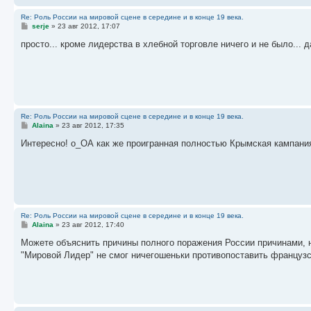
Re: Роль России на мировой сцене в середине и в конце 19 века.
С
serje
»
23 авг 2012, 17:07
о
о
просто... кроме лидерства в хлебной торговле ничего и не было... 
б
щ
е
н
и
е
Re: Роль России на мировой сцене в середине и в конце 19 века.
С
Alaina
»
23 авг 2012, 17:35
о
о
Интересно! о_ОА как же проигранная полностью Крымская кампани
б
щ
е
н
и
е
Re: Роль России на мировой сцене в середине и в конце 19 века.
С
Alaina
»
23 авг 2012, 17:40
о
о
Можете объяснить причины полного поражения России причинами, 
б
"Мировой Лидер" не смог ничегошеньки противопоставить французс
щ
е
н
и
е