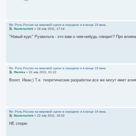
е
н
и
е
Re: Роль России на мировой сцене в середине и в конце 19 века.
С
Nastenochek
»
19 апр 2011, 17:14
о
о
"Новый курс" Рузвельта - это вам о чем-нибудь говорит? Про вли
б
щ
е
н
и
е
Re: Роль России на мировой сцене в середине и в конце 19 века.
С
Rtemka
»
22 апр 2011, 01:22
о
о
Вооот, Иван;) Т.е. теоретические разработки все же могут имет влиян
б
щ
е
н
и
е
Re: Роль России на мировой сцене в середине и в конце 19 века.
С
Nastenochek
»
22 апр 2011, 18:32
о
о
НЕ спорю
б
щ
е