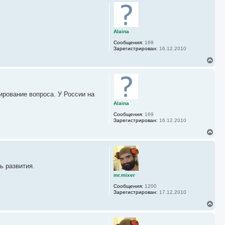
ч
р
а
н
л
у
у
т
ь
Alaina
с
Сообщения:
169
я
Зарегистрирован:
16.12.2010
к
н
В
а
е
ч
р
а
н
л
у
у
ирование вопроса. У России на
т
ь
Alaina
с
Сообщения:
169
я
Зарегистрирован:
16.12.2010
к
н
В
а
е
ч
р
а
н
л
у
у
 развития.
т
ь
mr.mixer
с
Сообщения:
1200
я
Зарегистрирован:
17.12.2010
к
н
В
а
е
ч
р
а
н