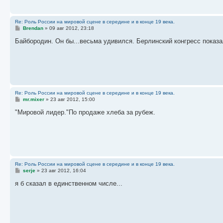
е
Re: Роль России на мировой сцене в середине и в конце 19 века.
С
Brendan
»
09 авг 2012, 23:18
о
о
Байбородин. Он бы...весьма удивился. Берлинский конгресс показа
б
щ
е
н
и
е
Re: Роль России на мировой сцене в середине и в конце 19 века.
С
mr.mixer
»
23 авг 2012, 15:00
о
о
"Мировой лидер."По продаже хлеба за рубеж.
б
щ
е
н
и
е
Re: Роль России на мировой сцене в середине и в конце 19 века.
С
serje
»
23 авг 2012, 16:04
о
о
я б сказал в единственном числе...
б
щ
е
н
и
е