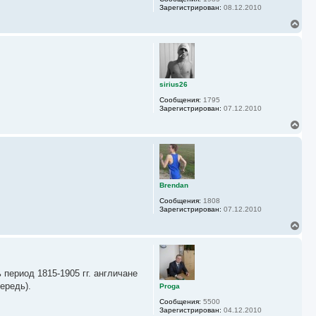
я
Зарегистрирован:
08.12.2010
к
н
В
а
е
ч
р
а
н
л
у
у
т
ь
sirius26
с
Сообщения:
1795
я
Зарегистрирован:
07.12.2010
к
н
В
а
е
ч
р
а
н
л
у
у
т
ь
Brendan
с
Сообщения:
1808
я
Зарегистрирован:
07.12.2010
к
н
В
а
е
ч
р
а
н
л
у
у
период 1815-1905 гг. англичане
т
ь
ередь).
Proga
с
Сообщения:
5500
я
Зарегистрирован:
04.12.2010
к