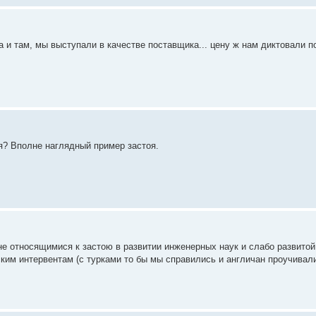
да и там, мы выступали в качестве поставщика... цену ж нам диктовали по
я? Вполне наглядный пример застоя.
не относящимися к застою в развитии инженерных наук и слабо развит
ким интервентам (с турками то бы мы справились и англичан проучивал