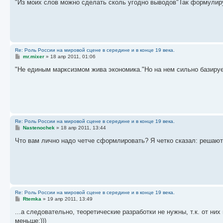
"Из моих слов можно сделать сколь угодно выводов"Так формулиру
б
щ
е
н
и
е
Re: Роль России на мировой сцене в середине и в конце 19 века.
С
mr.mixer
»
18 апр 2011, 01:06
о
о
"Не единым марксизмом жива экономика."Но на нем сильно базир
б
щ
е
н
и
е
Re: Роль России на мировой сцене в середине и в конце 19 века.
С
Nastenochek
»
18 апр 2011, 13:44
о
о
Что вам лично надо четче сформлировать? Я четко сказал: решают
б
щ
е
н
и
е
Re: Роль России на мировой сцене в середине и в конце 19 века.
С
Rtemka
»
19 апр 2011, 13:49
о
о
...а следовательно, теоретические разработки не нужны, т.к. от ни
б
меньше;)))
щ