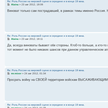
Re: Роль России на мировой сцене в середине и в конце 19 века.
С
Alaina
»
23 авг 2012, 18:06
о
о
Виноват только сам пострадавший, в рамках темы именно Россия. 
б
щ
е
н
и
е
Re: Роль России на мировой сцене в середине и в конце 19 века.
С
Alaina
»
23 авг 2012, 18:11
о
о
Да, всегда виноваты бывают обе стороны. Кто0-то больше, а кто-т
б
тот момент не было никаких шансов при данном управленческом а
щ
е
н
и
е
Re: Роль России на мировой сцене в середине и в конце 19 века.
С
mr.mixer
»
24 авг 2012, 01:34
о
о
Просрать войну на СВОЕЙ территории войскам ВЫСАЖИВАЮЩИМСЯ с
б
щ
е
н
и
е
Re: Роль России на мировой сцене в середине и в конце 19 века.
С
mr.mixer
»
24 авг 2012, 01:35