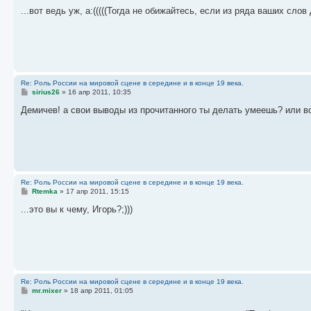
о
о
...вот ведь уж, а:(((((Тогда не обижайтесь, если из ряда ваших сл
б
щ
е
н
и
е
Re: Роль России на мировой сцене в середине и в конце 19 века.
С
sirius26
»
16 апр 2011, 10:35
о
о
Демичев! а свои выводы из прочитанного ты делать умеешь? или в
б
щ
е
н
и
е
Re: Роль России на мировой сцене в середине и в конце 19 века.
С
Rtemka
»
17 апр 2011, 15:15
о
о
...это вы к чему, Игорь?;)))
б
щ
е
н
и
е
Re: Роль России на мировой сцене в середине и в конце 19 века.
С
mr.mixer
»
18 апр 2011, 01:05
о
о