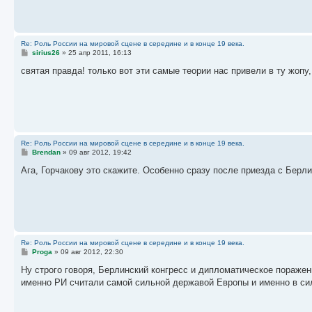
н
и
е
Re: Роль России на мировой сцене в середине и в конце 19 века.
С
sirius26
»
25 апр 2011, 16:13
о
о
святая правда! только вот эти самые теории нас привели в ту жопу
б
щ
е
н
и
е
Re: Роль России на мировой сцене в середине и в конце 19 века.
С
Brendan
»
09 авг 2012, 19:42
о
о
Ага, Горчакову это скажите. Особенно сразу после приезда с Берли
б
щ
е
н
и
е
Re: Роль России на мировой сцене в середине и в конце 19 века.
С
Proga
»
09 авг 2012, 22:30
о
о
Ну строго говоря, Берлинский конгресс и дипломатическое поражен
б
именно РИ считали самой сильной державой Европы и именно в сил
щ
е
н
и