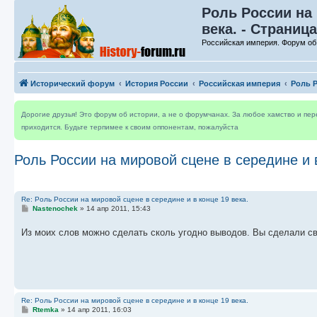
Роль России на 
века. - Страница
Российская империя. Форум об
Исторический форум
История России
Российская империя
Роль Р
Дорогие друзья! Это форум об истории, а не о форумчанах. За любое хамство и пе
приходится. Будьте терпимее к своим оппонентам, пожалуйста
Роль России на мировой сцене в середине и в
Re: Роль России на мировой сцене в середине и в конце 19 века.
С
Nastenochek
»
14 апр 2011, 15:43
о
о
Из моих слов можно сделать сколь угодно выводов. Вы сделали с
б
щ
е
н
и
е
Re: Роль России на мировой сцене в середине и в конце 19 века.
С
Rtemka
»
14 апр 2011, 16:03