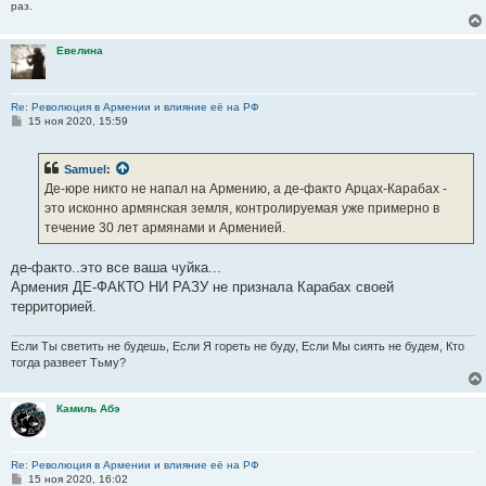
раз.
Евелина
Re: Революция в Армении и влияние её на РФ
С
15 ноя 2020, 15:59
о
о
б
Samuel
:
щ
е
Де-юре никто не напал на Армению, а де-факто Арцах-Карабах -
н
это исконно армянская земля, контролируемая уже примерно в
и
е
течение 30 лет армянами и Арменией.
де-факто..это все ваша чуйка...
Армения ДЕ-ФАКТО НИ РАЗУ не признала Карабах своей
территорией.
Если Ты светить не будешь, Если Я гореть не буду, Если Мы сиять не будем, Кто
тогда развеет Тьму?
Камиль Абэ
Re: Революция в Армении и влияние её на РФ
С
15 ноя 2020, 16:02