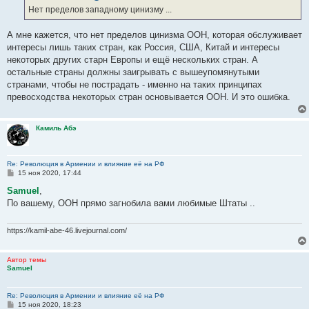
е
Нет пределов западному цинизму ...
н
и
е
А мне кажется, что нет пределов цинизма ООН, которая обслуживает
интересы лишь таких стран, как Россия, США, Китай и интересы
некоторых других старн Европы и ещё нескольких стран. А
остальные страны должны заигрывать с вышеупомянутыми
странами, чтобы не пострадать - именно на таких принципах
превосходства некоторых стран основывается ООН. И это ошибка.
Камиль Абэ
Re: Революция в Армении и влияние её на РФ
С
15 ноя 2020, 17:44
о
о
Samuel
,
б
По вашему, ООН прямо загнобила вами любимые Штаты ..
щ
е
н
и
https://kamil-abe-46.livejournal.com/
е
Автор темы
Samuel
Re: Революция в Армении и влияние её на РФ
С
15 ноя 2020, 18:23