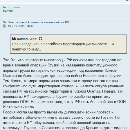
национализацию земли.» Сталин.
«…Революция, смена одного общественного строя другим, всегда
Автор темы
Samuel
была борьбой, борьбой мучительной и жестокой, борьбой на жизнь
и смерть.» Сталин.
«Революция всегда, всегда молода и готова.» Маяковский.
Re: Революция в Армении и влияние её на РФ
С
15 ноя 2020, 16:48
«Основная задача буржуазной революции сводится к тому, чтобы
о
захватить власть и привести ее в соответствие с наличной
о
б
буржуазной экономикой, тогда как основная задача пролетарской
Камиль Абэ
:
щ
революции сводится к тому, чтобы, захватив власть, построить
е
Про нападение на российских миротворцев умалчиваете. .. И
н
новую, социалистическую экономику.» Сталин. Международная
понятно почему...
и
революция.
е
Это (то, что некоторые миротворцы РФ погибли или пострадали во
|| перен. Коренной переворот в какой-нибудь области знания,
время военной операции Грузии на наведению конституционного
искусства. Революция в театре. Это открытие произвело
порядка Грузии на грузинской территории под названием Южная
революцию в технике. Культурная революция.
Осетия) не было поводом для начала войны России против Грузии.
Тем более, те миротворцы явно занимали сторону осетин в этом
Толковый словарь Ушакова. Д.Н. Ушаков. 1935-1940.
конфликт - по сути миротворцев стоило бы назвать оккупационными
силами РФ на грузинской территории в Южной Осетии. Правда, эти
военные из РФ находились в Грузии по ошибочно принятому
решению ООН. Но всем изветсно, что у РФ есть большой вес в ООН.
И это очень жаль.
Россия могла бы просто выразить дипломатический протест и
потребовать объяснений или отозвать своего посла из Грузии. Но
вместо этого РФ обрушилась всей своей военной мощью на
маленькую Грузию, а Саакашвили пропаганда Кремля и даже лидеры