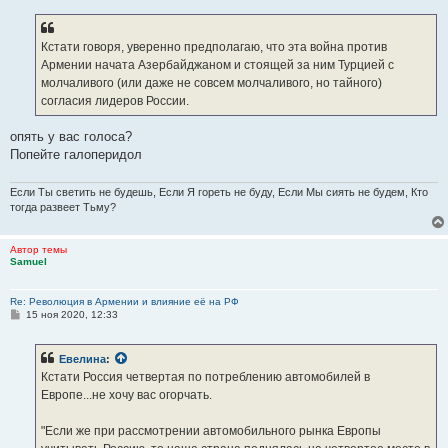
Кстати говоря, уверенно предполагаю, что эта война против
Армении начата Азербайджаном и стоящей за ним Турцией с
молчаливого (или даже не совсем молчаливого, но тайного)
согласия лидеров России.
опять у вас голоса?
Попейте галоперидол
Если Ты светить не будешь, Если Я гореть не буду, Если Мы сиять не будем, Кто
тогда развеет Тьму?
Автор темы
Samuel
Re: Революция в Армении и влияние её на РФ
С
15 ноя 2020, 12:33
о
о
б
Евелина
:
щ
е
Кстати Россия четвертая по потреблению автомобилей в
н
Европе...не хочу вас огорчать.
и
е
"Если же при рассмотрении автомобильного рынка Европы