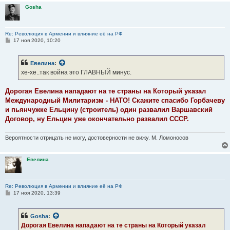
Gosha
Re: Революция в Армении и влияние её на РФ
С
17 ноя 2020, 10:20
о
о
б
Евелина
:
щ
е
хе-хе..так война это ГЛАВНЫЙ минус.
н
и
е
Дорогая Евелина нападают на те страны на Который указал
Международный Милитаризм - НАТО! Скажите спасибо Горбачеву
и пьянчужке Ельцину (строитель) один развалил Варшавский
Договор, ну Ельцин уже окончательно развалил СССР.
Вероятности отрицать не могу, достоверности не вижу. М. Ломоносов
Евелина
Re: Революция в Армении и влияние её на РФ
С
17 ноя 2020, 13:39
о
о
б
Gosha
:
щ
е
Дорогая Евелина нападают на те страны на Который указал
н