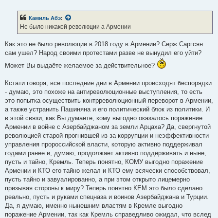
о
о
б
Камиль Абэ
:
щ
е
Не было никакой революции а Армении
н
и
е
Как это не было революции в 2018 году в Армении? Серж Саргсян
сам ушел? Народ своими протестами разве не вынудил его уйти?
Может Вы выдаёте желаемое за действительное?
Кстати говоря, все последние дни в Армении происходят беспорядки
- думаю, это похоже на антиреволюционные выступления, то есть
это попытка осуществить контрреволюционный переворот в Армении,
а также устранить Пашиняна и его политический блок из политики. И
в этой связи, как Вы думаете, кому выгодно оказалось поражение
Армении в войне с Азербайджаном за земли Арцаха? Да, свергнутой
революцией старой прогнившей из-за коррупции и неэффективности
управления пророссийской власти, которую активно поддерживал
годами ранее и, думаю, продолжает активно поддерживать и ныне,
пусть и тайно, Кремль. Теперь понятно, КОМУ выгодно поражение
Армении и КТО его тайно желал и КТО ему всячески способствовал,
пусть тайно и завуалированно, а при этом открыто лицемерно
призывая стороны к миру? Теперь понятно КЕМ это было сделано
реально, пусть и руками спецназа и воинов Азербайджана и Турции.
Да, я думаю, именно нынешним властям в Кремле выгодно
поражение Армении, так как Кремль справедливо ожидал, что вслед