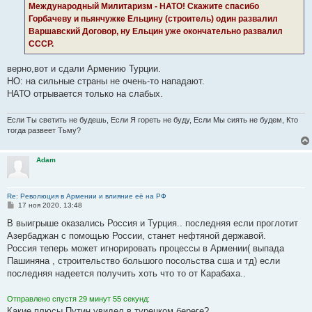
Международный Милитаризм - НАТО! Скажите спасибо
и
е
Горбачеву и пьянчужке Ельцину (строитель) один развалил
Варшавский Договор, ну Ельцин уже окончательно развалил
СССР.
верно,вот и сдали Армению Турции.
НО: на сильные страны не очень-то нападают.
НАТО отрывается только на слабых.
Если Ты светить не будешь, Если Я гореть не буду, Если Мы сиять не будем, Кто
тогда развеет Тьму?
Adam
Re: Революция в Армении и влияние её на РФ
С
17 ноя 2020, 13:48
о
о
В выигрыше оказались Россия и Турция.. последняя если проглотит
б
Азербаджан с помощью России, станет нефтяной державой.
щ
е
Россия теперь может игнорировать процессы в Армении( выпада
н
Пашиняна , строительство большого посольства сша и тд) если
и
е
последняя надеется получить хоть что то от Карабаха..
Отправлено спустя 29 минут 55 секунд:
Какие плюсы Путин увидел в турецком береге?