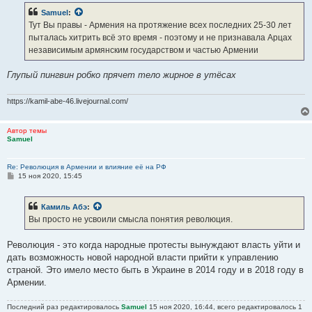
Samuel
:
Тут Вы правы - Армения на протяжение всех последних 25-30 лет
пыталась хитрить всё это время - поэтому и не признавала Арцах
независимым армянским государством и частью Армении
Глупый пингвин робко прячет тело жирное в утёсах
https://kamil-abe-46.livejournal.com/
Автор темы
Samuel
Re: Революция в Армении и влияние её на РФ
С
15 ноя 2020, 15:45
о
о
б
Камиль Абэ
:
щ
е
Вы просто не усвоили смысла понятия революция.
н
и
е
Революция - это когда народные протесты вынуждают власть уйти и
дать возможность новой народной власти прийти к управлению
страной. Это имело место быть в Украине в 2014 году и в 2018 году в
Армении.
Последний раз редактировалось
Samuel
15 ноя 2020, 16:44, всего редактировалось 1