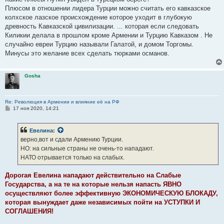
Плюсом в отношении лидера Турции можно считать его кавказское
колхское лазское происхождение которое уходит в глубокую
древность Кавказской цивилизации. ... которая если следовать
Киликии делала в прошлом кроме Армении и Турцию Кавказом . Не
случайно евреи Турцию называли Галатой, и домом Торгомы.
Минусы это желание всех сделать тюрками османов.
Gosha
Re: Революция в Армении и влияние её на РФ
С
17 ноя 2020, 14:21
о
о
б
Евелина
:
щ
е
верно,вот и сдали Армению Турции.
н
НО: на сильные страны не очень-то нападают.
и
е
НАТО отрывается только на слабых.
Дорогая Евелина нападают действительно на Слабые
Государства, а на те на которые нельзя напасть ЯВНО
осуществляют более эффективную ЭКОНОМИЧЕСКУЮ БЛОКАДУ,
которая вынуждает даже независимых пойти на УСТУПКИ И
СОГЛАШЕНИЯ!