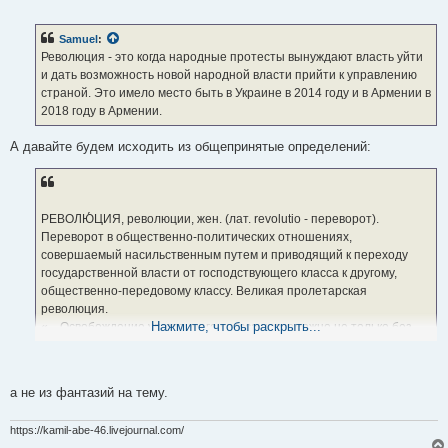
о
о
б
Samuel
:
щ
е
Революция - это когда народные протесты вынуждают власть уйти
н
и дать возможность новой народной власти прийти к управлению
и
е
страной. Это имело место быть в Украине в 2014 году и в Армении в
2018 году в Армении.
А давайте будем исходить из общепринятые определений:
РЕВОЛЮ́ЦИЯ, революции, жен. (лат. revolutio - переворот).
Переворот в общественно-политических отношениях,
совершаемый насильственным путем и приводящий к переходу
государственной власти от господствующего класса к другому,
общественно-передовому классу. Великая пролетарская
революция.
Нажмите, чтобы раскрыть...
«…Освобождение угнетенного класса невозможно не только без
насильственной революции, но и без уничтожения того аппарата
государственной власти, который господствующим классом
создан…» Ленин.
а не из фантазий на тему.
«Коренной вопрос о революции есть вопрос о власти…» Ленин.
«Октябрьская революция уничтожила частную собственность на
https://kamil-abe-46.livejournal.com/
землю, уничтожила куплю-продажу земли, установила