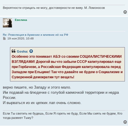
Вероятности отрицать не могу, достоверности не вижу. М. Ломоносов
Евелина
Re: Революция в Армении и влияние её на РФ
С
19 ноя 2020, 10:48
о
о
б
Gosha
:
щ
е
Особенно это понимает АБЭ со своими СОЦИАЛИСТИЧЕСКИМИ
н
ВЗГЛЯДАМИ! Дорогой вы что забыли СССР капитулировал еще
и
е
при Горбачеве, а Российская Федерация капитулировала перед
Западом при Ельцине! Так что давайте не будем о Социализме и
Суверенной демократии тут вещать!
верно пишите, но Западу и этого мало.
Им подавай на блюдечке с голубой каемочкой территории и недра
России.
И вырваться из их цепких лап очень сложно.
Если Ты светить не будешь, Если Я гореть не буду, Если Мы сиять не будем, Кто
тогда развеет Тьму?