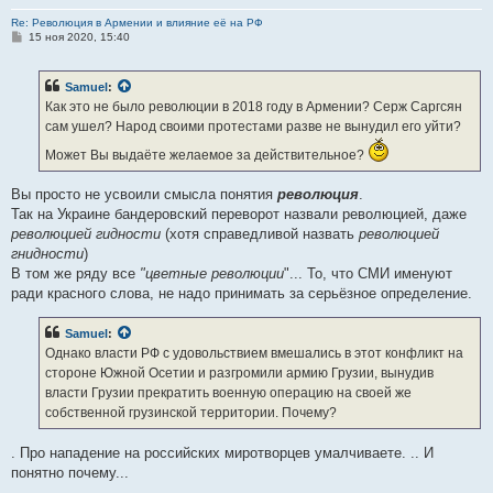
Re: Революция в Армении и влияние её на РФ
С
15 ноя 2020, 15:40
о
о
б
Samuel
:
щ
е
Как это не было революции в 2018 году в Армении? Серж Саргсян
н
сам ушел? Народ своими протестами разве не вынудил его уйти?
и
е
Может Вы выдаёте желаемое за действительное?
Вы просто не усвоили смысла понятия
революция
.
Так на Украине бандеровский переворот назвали революцией, даже
революцией гидности
(хотя справедливой назвать
революцией
гнидности
)
В том же ряду все
"цветные революции
"... То, что СМИ именуют
ради красного слова, не надо принимать за серьёзное определение.
Samuel
:
Однако власти РФ с удовольствием вмешались в этот конфликт на
стороне Южной Осетии и разгромили армию Грузии, вынудив
власти Грузии прекратить военную операцию на своей же
собственной грузинской территории. Почему?
. Про нападение на российских миротворцев умалчиваете. .. И
понятно почему...