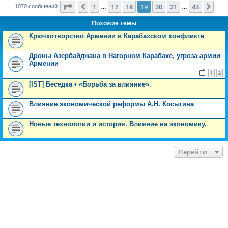
Страница
19
из
43
1
17
18
19
20
21
43
Пред.
Сле
1070 сообщений
…
…
Похожие темы
Крючкотворство Армении в Карабахском конфликте
Дроны Азербайджана в Нагорном Карабахе, угроза армии
Армении
1
2
[IST] Беседка • «Борьба за влияние».
Влияние экономической реформы А.Н. Косыгина
Новые технологии и история. Влияние на экономику.
Перейти