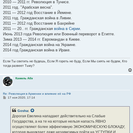
2010 — 2011 гг. Революция в Тунисе.
2011 год. "Арабская весна".
2011 — 2012 год Восстание в Йемене.
2011 год. Гражданская война в Ливии.
2011 — 2012 год Восстание в Бахрейне
2011 — 20.. гг. Гражданская
война в Сирии
.
Июнь 2013 года Революция или Военный переворот в Египте.
Зима 2013 — 2014 гг. Евромандан в Киеве.
2014 год Гражданская война на Украине.
2014 год Гражданская война в Ираке.
Если Ты светить не будешь, Если Я гореть не буду, Если Мы сиять не будем, Кто
тогда развеет Тьму?
Камиль Абэ
Re: Революция в Армении и влияние её на РФ
С
17 ноя 2020, 17:14
о
о
б
Gosha
:
щ
е
Дорогая Евелина нападают действительно на Слабые
н
Государства, а на те на которые нельзя напасть ЯВНО
и
е
осуществляют более эффективную ЭКОНОМИЧЕСКУЮ БЛОКАДУ,
которая вынуждает даже независимых пойти на УСТУПКИ И