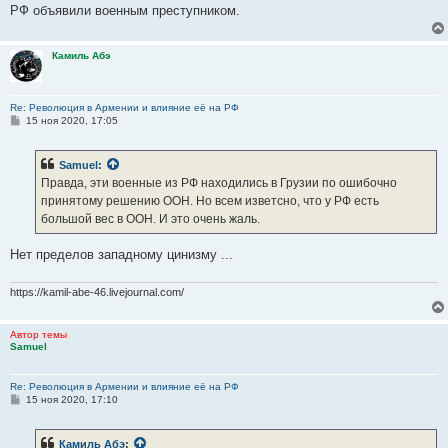
РФ объявили военным преступником.
Камиль Абэ
Re: Революция в Армении и влияние её на РФ
С
15 ноя 2020, 17:05
о
о
б
Samuel
:
щ
е
Правда, эти военные из РФ находились в Грузии по ошибочно
н
принятому решению ООН. Но всем изветсно, что у РФ есть
и
е
большой вес в ООН. И это очень жаль.
Нет пределов западному цинизму ...
https://kamil-abe-46.livejournal.com/
Автор темы
Samuel
Re: Революция в Армении и влияние её на РФ
С
15 ноя 2020, 17:10
о
о
б
Камиль Абэ
:
щ