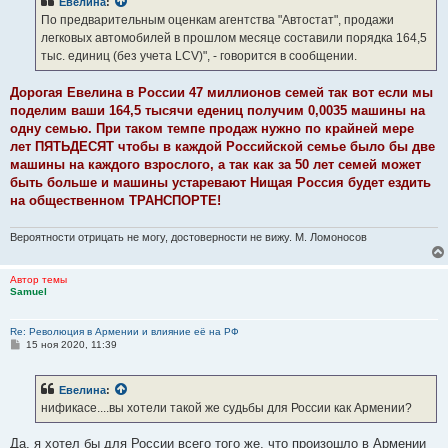
Евелина
:
щ
е
По предварительным оценкам агентства "Автостат", продажи
н
легковых автомобилей в прошлом месяце составили порядка 164,5
и
е
тыс. единиц (без учета LCV)", - говорится в сообщении.
Дорогая Евелина в России 47 миллионов семей так вот если мы
поделим ваши 164,5 тысячи едениц получим 0,0035 машины на
одну семью. При таком темпе продаж нужно по крайней мере
лет ПЯТЬДЕСЯТ чтобы в каждой Российской семье было бы две
машины на каждого взрослого, а так как за 50 лет семей может
быть больше и машины устаревают Нищая Россия будет ездить
на общественном ТРАНСПОРТЕ!
Вероятности отрицать не могу, достоверности не вижу. М. Ломоносов
Автор темы
Samuel
Re: Революция в Армении и влияние её на РФ
С
15 ноя 2020, 11:39
о
о
б
Евелина
:
щ
е
нификасе....вы хотели такой же судьбы для России как Армении?
н
и
е
Да, я хотел бы для России всего того же, что произошло в Армении