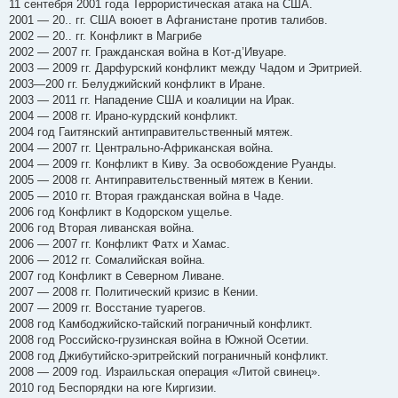
11 сентебря 2001 года Террористическая атака на США.
2001 — 20.. гг. США воюет в Афганистане против талибов.
2002 — 20.. гг. Конфликт в Магрибе
2002 — 2007 гг. Гражданская война в Кот-д’Ивуаре.
2003 — 2009 гг. Дарфурский конфликт между Чадом и Эритрией.
2003—200 гг. Белуджийский конфликт в Иране.
2003 — 2011 гг. Нападение США и коалиции на Ирак.
2004 — 2008 гг. Ирано-курдский конфликт.
2004 год Гаитянский антиправительственный мятеж.
2004 — 2007 гг. Центрально-Африканская война.
2004 — 2009 гг. Конфликт в Киву. За освобождение Руанды.
2005 — 2008 гг. Антиправительственный мятеж в Кении.
2005 — 2010 гг. Вторая гражданская война в Чаде.
2006 год Конфликт в Кодорском ущелье.
2006 год Вторая ливанская война.
2006 — 2007 гг. Конфликт Фатх и Хамас.
2006 — 2012 гг. Сомалийская война.
2007 год Конфликт в Северном Ливане.
2007 — 2008 гг. Политический кризис в Кении.
2007 — 2009 гг. Восстание туарегов.
2008 год Камбоджийско-тайский пограничный конфликт.
2008 год Российско-грузинская война в Южной Осетии.
2008 год Джибутийско-эритрейский пограничный конфликт.
2008 — 2009 год. Израильская операция «Литой свинец».
2010 год Беспорядки на юге Киргизии.