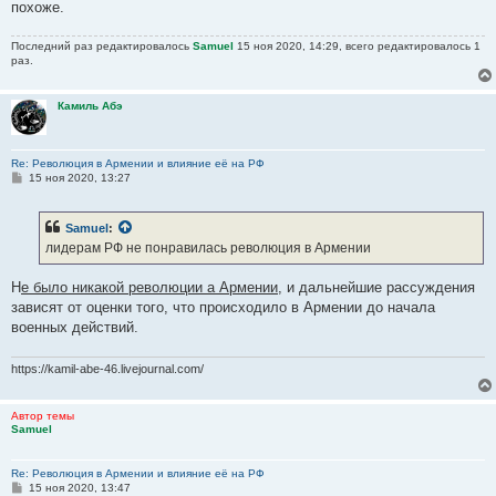
похоже.
Последний раз редактировалось
Samuel
15 ноя 2020, 14:29, всего редактировалось 1
раз.
Камиль Абэ
Re: Революция в Армении и влияние её на РФ
С
15 ноя 2020, 13:27
о
о
б
Samuel
:
щ
е
лидерам РФ не понравилась революция в Армении
н
и
е
Н
е было никакой революции а Армении
, и дальнейшие рассуждения
зависят от оценки того, что происходило в Армении до начала
военных действий.
https://kamil-abe-46.livejournal.com/
Автор темы
Samuel
Re: Революция в Армении и влияние её на РФ
С
15 ноя 2020, 13:47