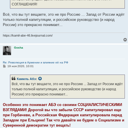
СОГЛАШЕНИЯ!
Всё, что вы тут вещаете, это не про Россию ... Запад от России ждёт
только полной капитуляции, и российское руководство (и народ
России) это прекрасно понимает...
https://kamil-abe-46.livejournal.com/
Gosha
Re: Революция в Армении и влияние её на РФ
С
19 ноя 2020, 10:01
о
о
б
Камиль Абэ
:
щ
е
Всё, что вы тут вещаете, это не про Россию ... Запад от России ждёт
н
только полной капитуляции, и российское руководство (и народ
и
е
России) это прекрасно понимает...
Особенно это понимает АБЭ со своими СОЦИАЛИСТИЧЕСКИМИ
ВЗГЛЯДАМИ! Дорогой вы что забыли СССР капитулировал еще
при Горбачеве, а Российская Федерация капитулировала перед
Западом при Ельцине! Так что давайте не будем о Социализме и
Суверенной демократии тут вещать!