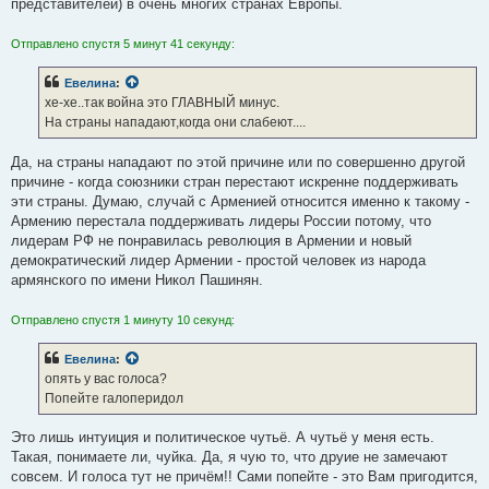
представителей) в очень многих странах Европы.
Отправлено спустя 5 минут 41 секунду:
Евелина
:
хе-хе..так война это ГЛАВНЫЙ минус.
На страны нападают,когда они слабеют....
Да, на страны нападают по этой причине или по совершенно другой
причине - когда союзники стран перестают искренне поддерживать
эти страны. Думаю, случай с Арменией относится именно к такому -
Армению перестала поддерживать лидеры России потому, что
лидерам РФ не понравилась революция в Армении и новый
демократический лидер Армении - простой человек из народа
армянского по имени Никол Пашинян.
Отправлено спустя 1 минуту 10 секунд:
Евелина
:
опять у вас голоса?
Попейте галоперидол
Это лишь интуиция и политическое чутьё. А чутьё у меня есть.
Такая, понимаете ли, чуйка. Да, я чую то, что друие не замечают
совсем. И голоса тут не причём!! Сами попейте - это Вам пригодится,