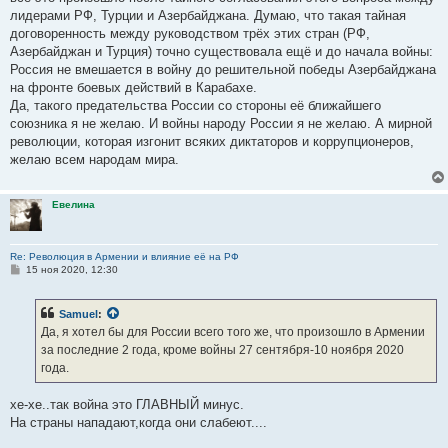
лидерами РФ, Турции и Азербайджана. Думаю, что такая тайная
договоренность между руководством трёх этих стран (РФ,
Азербайджан и Турция) точно существовала ещё и до начала войны:
Россия не вмешается в войну до решительной победы Азербайджана
на фронте боевых действий в Карабахе.
Да, такого предательства России со стороны её ближайшего
союзника я не желаю. И войны народу России я не желаю. А мирной
революции, которая изгонит всяких диктаторов и коррупционеров,
желаю всем народам мира.
Евелина
Re: Революция в Армении и влияние её на РФ
С
15 ноя 2020, 12:30
о
о
б
Samuel
:
щ
е
Да, я хотел бы для России всего того же, что произошло в Армении
н
за последние 2 года, кроме войны 27 сентября-10 ноября 2020
и
е
года.
хе-хе..так война это ГЛАВНЫЙ минус.
На страны нападают,когда они слабеют....