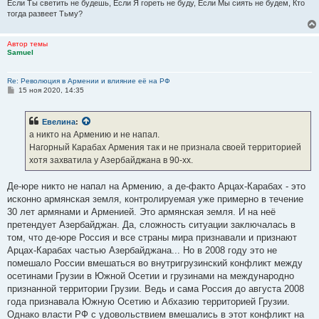
Если Ты светить не будешь, Если Я гореть не буду, Если Мы сиять не будем, Кто
тогда развеет Тьму?
Автор темы
Samuel
Re: Революция в Армении и влияние её на РФ
С
15 ноя 2020, 14:35
о
о
б
Евелина
:
щ
е
а никто на Армению и не напал.
н
Нагорный Карабах Армения так и не признала своей территорией
и
е
хотя захватила у Азербайджана в 90-хх.
Де-юре никто не напал на Армению, а де-факто Арцах-Карабах - это
исконно армянская земля, контролируемая уже примерно в течение
30 лет армянами и Арменией. Это армянская земля. И на неё
претендует Азербайджан. Да, сложность ситуации заключалась в
том, что де-юре Россия и все страны мира признавали и признают
Арцах-Карабах частью Азербайджана... Но в 2008 году это не
помешало России вмешаться во внутригрузинский конфликт между
осетинами Грузии в Южной Осетии и грузинами на международно
признанной территории Грузии. Ведь и сама Россия до августа 2008
года признавала Южную Осетию и Абхазию территорией Грузии.
Однако власти РФ с удовольствием вмешались в этот конфликт на