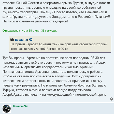
стороне Южной Осетии и разгромили армию Грузии, вынудив власти
Грузии прекратить военную операцию на своей же собственной
грузинской территории. Почему? Просто потому, что Саакашвили и
элита Грузии хотели дружить с Западом, а не с Россией и Путиным!!
На лицо проявление двойных стандартов!
Отправлено спустя 38 минут 33 секунды:
Евелина
:
Нагорный Карабах Армения так и не признала своей территорией
хотя захватила у Азербайджана в 90-хх.
Тут Вы правы - Армения на протяжение всех последних 25-30 лет
пыталась хитрить всё это время - поэтому и не признавала Арцах
независимым армянским государством и частью Армении.
Политическая элита Армении проявляла политическую робость,
чтобы не сказать политическое малодушие. Вот и доигрались -
хитрость их и осторожность их и робость их привели их к этому
печальному результату. Но маленькая Армения боялась большую
Турцию, которая активно всячески всегда поддерживала
Азербайджан, включая и на международной и политической арене.
Камиль Абэ