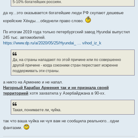
5-10% богатейших россиян.
да ну...это оказывается богатейшие люди РФ скупают дешевые
корейские Хёнды....обеднели право слово.
По итогам 2019 года только петербургский завод Hyundai выпустил
245 тыс. автомобилей.
https://www.dp.ru/a/2020/05/25/Hyundai_ ... vihod_iz_k
Да, на страны нападают по этой причине или по совершенно
другой причине - когда союзники стран перестают искренне
поддерживать эти страны.
а никто на Армению и не напал.
Нагорный Карабах Армения так и не признала своей
территорией
хотя захватила у Азербайджана в 90-хх.
Такая, понимаете ли, чуйка.
так что ваша чуйка ни чуя вам не сообщила реального...одни
фантазии.