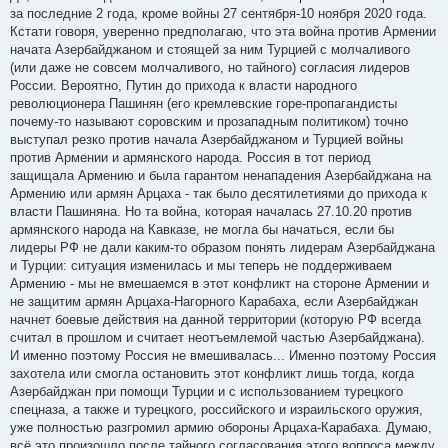
за последние 2 года, кроме войны 27 сентября-10 ноября 2020 года.
Кстати говоря, уверенно предполагаю, что эта война против Армении
начата Азербайджаном и стоящей за ним Турцией с молчаливого
(или даже не совсем молчаливого, но тайного) согласия лидеров
России. Вероятно, Путин до прихода к власти народного
революционера Пашинян (его кремлевские горе-пропагандисты
почему-то называют соровским и прозападным политиком) точно
выступал резко против начала Азербайджаном и Турцией войны
против Армении и армянского народа. Россия в тот период
защищала Армению и была гарантом ненападения Азербайджана на
Армению или армян Арцаха - так было десятилетиями до прихода к
власти Пашиняна. Но та война, которая началась 27.10.20 против
армянского народа на Кавказе, не могла бы начаться, если бы
лидеры РФ не дали каким-то образом понять лидерам Азербайджана
и Турции: ситуация изменилась и мы теперь не поддерживаем
Армению - мы не вмешаемся в этот конфликт на стороне Армении и
не защитим армян Арцаха-Нагорного Карабаха, если Азербайджан
начнет боевые действия на данной территории (которую РФ всегда
считал в прошлом и считает неотъемлемой частью Азербайджана).
И именно поэтому Россия не вмешивалась... Именно поэтому Россия
захотела или смогла остановить этот конфликт лишь тогда, когда
Азербайджан при помощи Турции и с использованием турецкого
спецназа, а также и турецкого, российского и израильского оружия,
уже полностью разгромил армию обороны Арцаха-Карабаха. Думаю,
всё это произошло после тайного согласования этого вопроса между