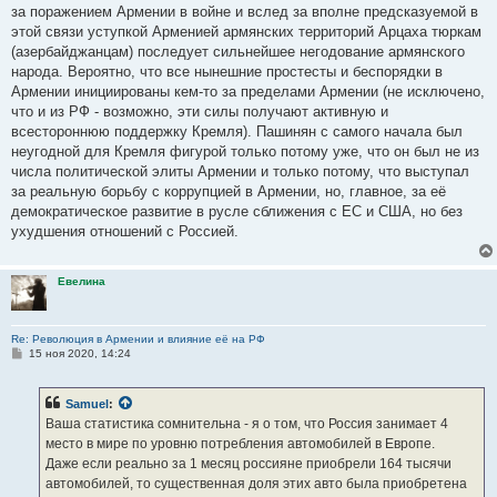
за поражением Армении в войне и вслед за вполне предсказуемой в
этой связи уступкой Арменией армянских территорий Арцаха тюркам
(азербайджанцам) последует сильнейшее негодование армянского
народа. Вероятно, что все нынешние простесты и беспорядки в
Армении инициированы кем-то за пределами Армении (не исключено,
что и из РФ - возможно, эти силы получают активную и
всестороннюю поддержку Кремля). Пашинян с самого начала был
неугодной для Кремля фигурой только потому уже, что он был не из
числа политической элиты Армении и только потому, что выступал
за реальную борьбу с коррупцией в Армении, но, главное, за её
демократическое развитие в русле сближения с ЕС и США, но без
ухудшения отношений с Россией.
Евелина
Re: Революция в Армении и влияние её на РФ
С
15 ноя 2020, 14:24
о
о
б
Samuel
:
щ
е
Ваша статистика сомнительна - я о том, что Россия занимает 4
н
место в мире по уровню потребления автомобилей в Европе.
и
е
Даже если реально за 1 месяц россияне приобрели 164 тысячи
автомобилей, то существенная доля этих авто была приобретена