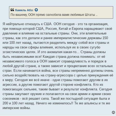
о
о
б
Камиль Абэ
:
щ
е
По вашему, ООН прямо загнобила вами любимые Штаты ..
н
и
е
Я нейтрально отношусь к США. ООН сегодня - это та организация,
при помощи которой США, Россия, Китай и Европа наращивают своё
давление и влияние на остальные страны. Они, эти влиятельные
страны, как это делали и ранее империалистические державы 150
или 100 лет назад, пытаются разделить между собой все страны и
народы на свои сферы влияния, используя их в своих сугубо
эгоистических целях. И это аномалия какая-то... Страны должны
быть независимыми все! Каждая страна должна понимать: от её
независимого голоса в ООН зависит справедливость и порядок в
любой другой стране, а также зависит и процветание всех остальных
стран. Если начинается война, все страны непременно должны очень
сильно воздействовать на страну-агрессора с целью принуждения её
к миру. Сегодня же всё иначе - одни страны помогают другим в их
агрессии, а другие помогают другой стороне конфликта. Кто из
помогающих сильнее, таким бывает и результат конфликта. Сегодня
страны закупают оружие и полагаются на свои армии и армии своих
союзников - всё решает сила. Такой же постыдной ситуация была и
200 и 100 лет назад. Ничего не изменилось!! Те же альянсы и те же
имперские войны.