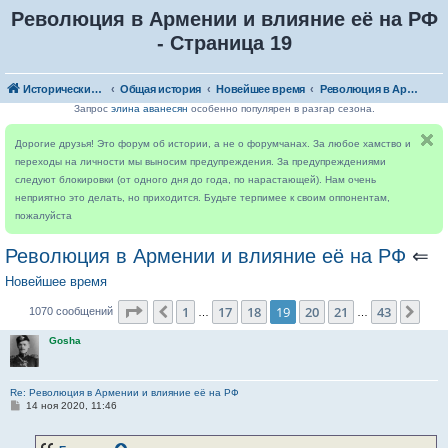
Революция в Армении и влияние её на РФ
- Страница 19
Исторический форум
Общая история
Новейшее время
Революция в Армении и влияние её на РФ
Запрос
элина аванесян
особенно популярен в разгар сезона.
Дорогие друзья! Это форум об истории, а не о форумчанах. За любое хамство и
переходы на личности мы выносим предупреждения. За предупреждениями
следуют блокировки (от одного дня до года, по нарастающей). Нам очень
неприятно это делать, но приходится. Будьте терпимее к своим оппонентам,
пожалуйста
Революция в Армении и влияние её на РФ
⇐
Новейшее время
Страница
19
из
43
1
17
18
19
20
21
43
Пред.
Сле
1070 сообщений
…
…
Gosha
Re: Революция в Армении и влияние её на РФ
С
14 ноя 2020, 11:46
о
о
б