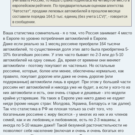
учитывать Россию, то наша страна поднялась на четвертое место в
европейском рейтинге. По предварительным оценкам агентства
"Автостат", продажи легковых автомобилей в прошлом месяце
составили порядка 164,5 тыс. единиц (без учета LCV)", - говорится
в сообщении.
Ваша статистика сомнительна - я о том, что Россия занимает 4 место
в Европе по уровню потребления автомобилей в Европе.
Даже если реально за 1 месяц россияне приобрели 164 тысячи
автомобилей, то существенная доля этих авто была приобретена 5-
10% богатейших россиян. У этих часто бывает по 2-3 или до 5-10
автомобилей на одну семью. Да, время от времени они меняют
автомобили - поэтому покупают их частенько. Но остальные
россияне, которые, более или менее, обеспечены нормально, как
правило, покупает дорогие или даже не очень дорогие (или
подержанные) автомобили лишь в кредит. При этом у большей части
россиян нет автомобилей и никогда уже не будет, а если у кого-то из
них автомобили и есть, они очень старые и дешевые - это модели
крайне устаревшие. На таких в Европе уже никто давно не ездиет
нигде (кроме нищих стран: Молдова, Украина, Беларусь и так далее).
Так что статистика в РФ не плохая только за счёт того, что
богатенькие россияне с жиру бесятся - у многих из них и их членов
семей, как и их любовниц и любовников, есть по 2-3 машины, а
иногда по 5-10 машин даже!! Такой безумной расточистельности не
позволяют себе население (включая и очень и очень богатых его