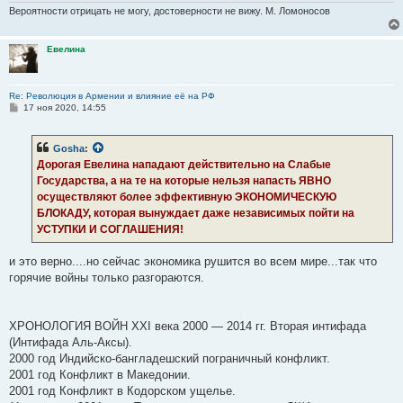
Вероятности отрицать не могу, достоверности не вижу. М. Ломоносов
Евелина
Re: Революция в Армении и влияние её на РФ
С
17 ноя 2020, 14:55
о
о
б
Gosha
:
щ
е
Дорогая Евелина нападают действительно на Слабые
н
Государства, а на те на которые нельзя напасть ЯВНО
и
е
осуществляют более эффективную ЭКОНОМИЧЕСКУЮ
БЛОКАДУ, которая вынуждает даже независимых пойти на
УСТУПКИ И СОГЛАШЕНИЯ!
и это верно....но сейчас экономика рушится во всем мире...так что
горячие войны только разгораются.
ХРОНОЛОГИЯ ВОЙН XXI века 2000 — 2014 гг. Вторая интифада
(Интифада Аль-Аксы).
2000 год Индийско-бангладешский пограничный конфликт.
2001 год Конфликт в Македонии.
2001 год Конфликт в Кодорском ущелье.