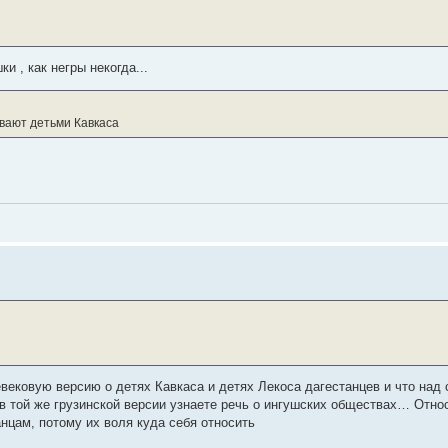
и , как негры некогда...
вают детьми Кавкаса
евековую версию о детях Кавкаса и детях Лекоса дагестанцев и что над
 в той же грузинской версии узнаете речь о ингушских обществах… Отно
нцам, потому их воля куда себя относить