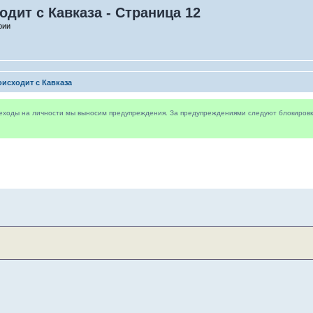
дит с Кавказа - Страница 12
рии
исходит с Кавказа
реходы на личности мы выносим предупреждения. За предупреждениями следуют блокировки 