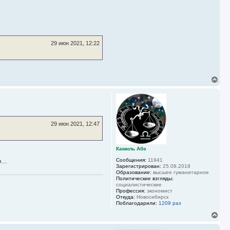
29 июн 2021, 12:22
В
е
р
н
у
т
ь
29 июн 2021, 12:47
с
я
к
Камиль Абэ
н
а
...
Сообщения:
11941
ч
Зарегистрирован:
25.08.2018
а
Образование:
высшее гуманитарное
Политические взгляды:
л
социалистические
у
Профессия:
экономист
Откуда:
Новосибирск
Поблагодарили:
1209 раз
В
е
р