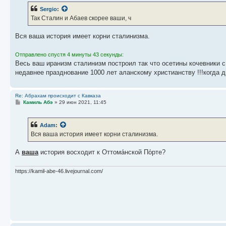
Sergio
:
Так Сталин и Абаев скорее ваши, ч
Вся ваша история имеет корни сталинизма.
Отправлено спустя 4 минуты 43 секунды:
Весь ваш иранизм сталинизм построил так что осетины кочевники с 
недавнее празднование 1000 лет аланскому христианству !!!когда 
Re: Абрахам происходит с Кавказа
С
Камиль Абэ
»
29 июн 2021, 11:45
о
о
б
Adam
:
щ
е
Вся ваша история имеет корни сталинизма.
н
и
е
А
ваша
история восходит к Оттома́нской По́рте?
https://kamil-abe-46.livejournal.com/