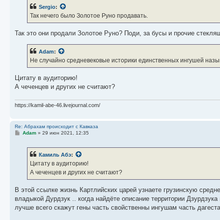
б
Sergio
:
щ
е
Так нечего было Золотое Руно продавать.
н
и
е
Так это они продали Золотое Руно? Поди, за бусы и прочие стекляшк
Adam
:
Не случайно средневековые историки единственных ингушей назы
Цитату в аудиторию!
А чеченцев и других не считают?
https://kamil-abe-46.livejournal.com/
Re: Абрахам происходит с Кавказа
С
Adam
»
29 июн 2021, 12:35
о
о
б
Камиль Абэ
:
щ
е
Цитату в аудиторию!
н
А чеченцев и других не считают?
и
е
В этой ссылке жизнь Картлийских царей узнаете грузинскую средн
владыкой Дурдзук .. когда найдёте описание территории Дзурдзука
лучше всего скажут гены часть свойственны ингушам часть дагеста