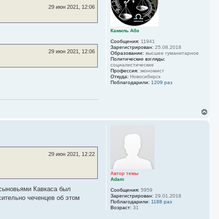
ь
29 июн 2021, 12:06
с
я
к
Камиль Абэ
н
а
Сообщения:
11941
ч
Зарегистрирован:
25.08.2018
29 июн 2021, 12:06
а
Образование:
высшее гуманитарное
Политические взгляды:
л
социалистические
у
Профессия:
экономист
Откуда:
Новосибирск
Поблагодарили:
1209 раз
В
е
р
н
у
т
ь
29 июн 2021, 12:22
с
я
к
Автор темы
Adam
н
а
 сыновьями Кавкаса был
Сообщения:
5959
ч
Зарегистрирован:
29.01.2018
сительно чеченцев об этом
а
Поблагодарили:
1188 раз
л
Возраст:
31
у