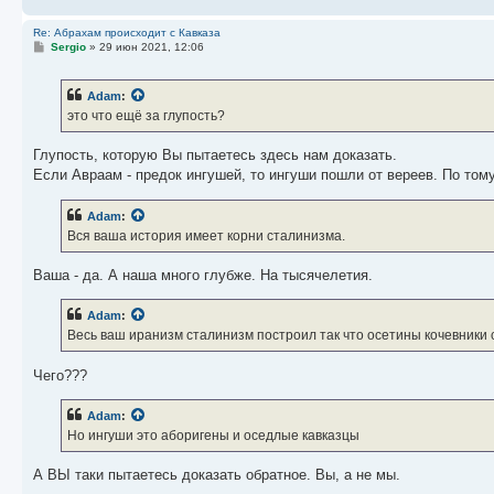
Re: Абрахам происходит с Кавказа
С
Sergio
»
29 июн 2021, 12:06
о
о
б
Adam
:
щ
е
это что ещё за глупость?
н
и
е
Глупость, которую Вы пытаетесь здесь нам доказать.
Если Авраам - предок ингушей, то ингуши пошли от вереев. По том
Adam
:
Вся ваша история имеет корни сталинизма.
Ваша - да. А наша много глубже. На тысячелетия.
Adam
:
Весь ваш иранизм сталинизм построил так что осетины кочевники с
Чего???
Adam
:
Но ингуши это аборигены и оседлые кавказцы
А ВЫ таки пытаетесь доказать обратное. Вы, а не мы.