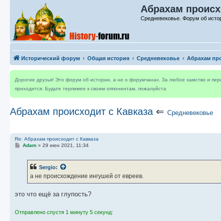
Абрахам происхо
Средневековье. Форум об исто
Исторический форум
Общая история
Средневековье
Абрахам про
Дорогие друзья! Это форум об истории, а не о форумчанах. За любое хамство и пе
приходится. Будьте терпимее к своим оппонентам, пожалуйста
Абрахам происходит с Кавказа
⇐
Средневековье
Re: Абрахам происходит с Кавказа
С
Adam
»
29 июн 2021, 11:34
о
о
б
Sergio
:
щ
е
а не происхождение ингушей от евреев.
н
и
е
это что ещё за глупость?
Отправлено спустя 1 минуту 5 секунд: