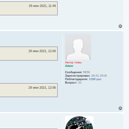
29 июн 2021, 11:49
В
е
р
н
у
т
ь
29 июн 2021, 12:06
с
я
к
Автор темы
Adam
н
а
Сообщения:
5959
ч
Зарегистрирован:
29.01.2018
а
Поблагодарили:
1188 раз
л
Возраст:
31
у
29 июн 2021, 12:06
В
е
р
н
у
т