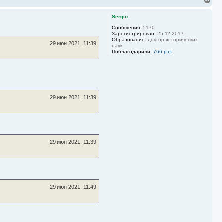
е
р
Sergio
н
у
Сообщения:
5170
Зарегистрирован:
25.12.2017
т
Образование:
доктор исторических
ь
29 июн 2021, 11:39
наук
с
Поблагодарили:
766 раз
я
к
н
а
ч
а
л
29 июн 2021, 11:39
у
29 июн 2021, 11:39
29 июн 2021, 11:49