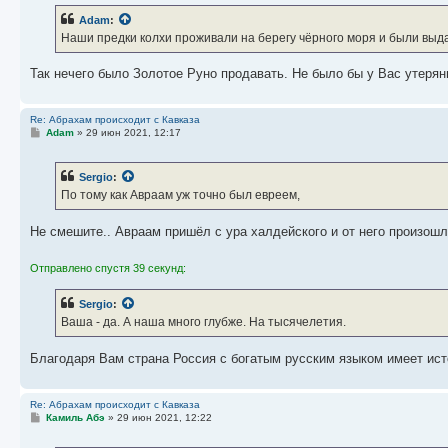
Adam
:
Наши предки колхи проживали на берегу чёрного моря и были выда
Так нечего было Золотое Руно продавать. Не было бы у Вас утерян
Re: Абрахам происходит с Кавказа
С
Adam
»
29 июн 2021, 12:17
о
о
б
Sergio
:
щ
е
По тому как Авраам уж точно был евреем,
н
и
е
Не смешите.. Авраам пришёл с ура халдейского и от него произошли
Отправлено спустя 39 секунд:
Sergio
:
Ваша - да. А наша много глубже. На тысячелетия.
Благодаря Вам страна Россия с богатым русским языком имеет ист
Re: Абрахам происходит с Кавказа
С
Камиль Абэ
»
29 июн 2021, 12:22
о
о