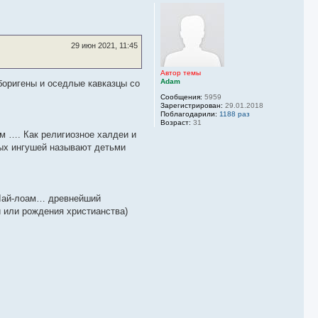
р
н
у
т
ь
29 июн 2021, 11:45
с
я
к
Автор темы
Adam
н
аборигены и оседлые кавказцы со
а
Сообщения:
5959
ч
Зарегистрирован:
29.01.2018
а
Поблагодарили:
1188 раз
л
Возраст:
31
у
м …. Как религиозное халдеи и
ных ингушей называют детьми
 ЦIай-лоам… древнейший
и или рождения христианства)