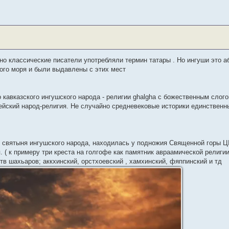
йно классические писатели употребляли термин татары . Но ингуши это 
ого моря и были выдавлены с этих мест
казского ингушского народа - религии ghalgha с божественным слого
врейский народ-религия. Не случайно средневековые историки единствен
вая святыня ингушского народа, находилась у подножия Священной горы
. ( к примеру три креста на голгофе как памятник авраамической религи
тв шахьаров; аккхинский, орстхоевский , хамхинский, фяппинский и тд