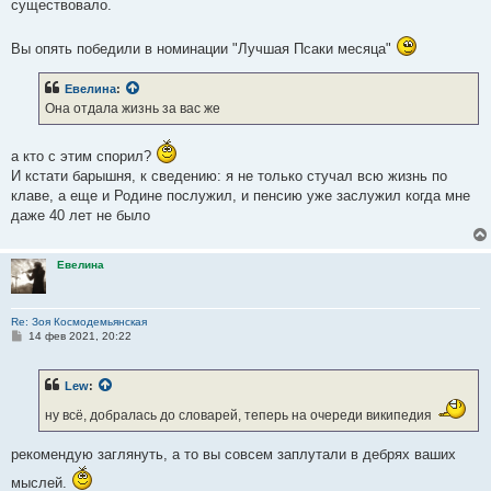
существовало.
Вы опять победили в номинации "Лучшая Псаки месяца"
Евелина
:
Она отдала жизнь за вас же
а кто с этим спорил?
И кстати барышня, к сведению: я не только стучал всю жизнь по
клаве, а еще и Родине послужил, и пенсию уже заслужил когда мне
даже 40 лет не было
Евелина
Re: Зоя Космодемьянская
С
14 фев 2021, 20:22
о
о
б
Lew
:
щ
е
ну всё, добралась до словарей, теперь на очереди википедия
н
и
е
рекомендую заглянуть, а то вы совсем заплутали в дебрях ваших
мыслей.