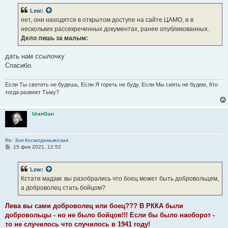
б
Lew
:
щ
е
нет, они находятся в открытом доступе на сайте ЦАМО, и в
н
нескольких рассекреченных документах, ранее опубликованных.
и
е
Дело лишь за малым:
дать нам ссылочку
Спасибо.
Если Ты светить не будешь, Если Я гореть не буду, Если Мы сиять не будем, Кто
тогда развеет Тьму?
UranGan
Re: Зоя Космодемьянская
С
15 фев 2021, 12:52
о
о
б
Lew
:
щ
е
Кстати мадам: вы разобрались что боец может быть добровольцем,
н
а доброволец стать бойцом?
и
е
Лева вы сами доброволец или боец??? В РККА были
добровольцы - но не было бойцов!!! Если бы было наоборот -
то не случилось что случилось в 1941 году!