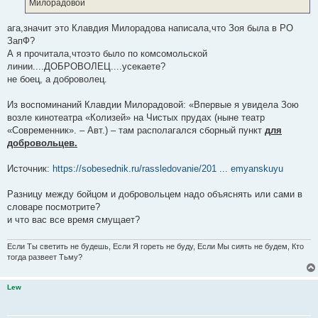
Милорадовой
ага,значит это Клавдия Милорадова написала,что Зоя была в РО
ЗапФ?
А я прочитала,чтоэто было по комсомольской
линии....ДОБРОВОЛЕЦ....усекаете?
не боец, а доброволец.
Из воспоминаний Клавдии Милорадовой: «Впервые я увидела Зою
возле кинотеатра «Колизей» на Чистых прудах (ныне театр
«Современник». – Авт.) – там располагался сборный пункт
для
добровольцев.
Источник:
https://sobesednik.ru/rassledovanie/201 ... emyanskuyu
Разницу между бойцом и добровольцем надо объяснять или сами в
словаре посмотрите?
и что вас все время смущает?
Если Ты светить не будешь, Если Я гореть не буду, Если Мы сиять не будем, Кто
тогда развеет Тьму?
Lew