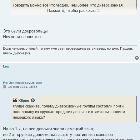
Говорить можно всё что угодно. Тем более, что диверсионная
Нажмите, чтобы раскрыть...
деятельность - это часть работы разведчиков. Лучше скажите,
почему диверсионные группы состояли почти наполовину из
хрупких городских девочек с отличным знанием немецкого языка?!
Они ведь даже кур никогда не резали своими руками. Простые
Это были добровольцы.
деревенские бабы, которые коня на скаку остановят, гораздо лучше
Неужели непонятно.
подошли бы для этой работы. Я уже не говорю про шпану и
уголовников, которые самоотверженно сражаются с фашистами в
Если человек учёный, то ему уже свет переворачивается вверх ногами. Пардон,
современных фильмах.
вверх дыбом.(R)
Lew
Re: Зоя Космодемьянская
С
14 фев 2021, 15:55
о
о
б
Kliper
:
щ
е
Лучше скажите, почему диверсионные группы состояли почти
н
наполовину из хрупких городских девочек с отличным знанием
и
е
немецкого языка?
Ну во 1-х, не все девочки знали немецкий язык;
во 2-х: хрупкие девочки вызывают у противника меньшее