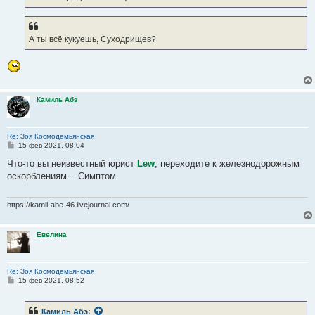
А ты всё кукуешь, Суходрищев?
Камиль Абэ
Re: Зоя Космодемьянская
С
15 фев 2021, 08:04
о
о
Что-то вы неизвестный юрист
Lew
, переходите к железнодорожным
б
оскорблениям... Симптом.
щ
е
н
и
https://kamil-abe-46.livejournal.com/
е
Евелина
Re: Зоя Космодемьянская
С
15 фев 2021, 08:52
о
о
б
Камиль Абэ
:
щ