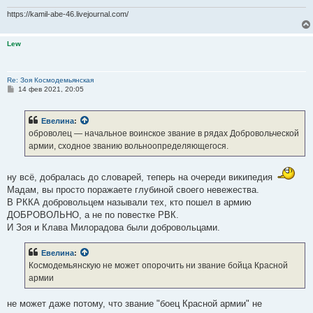
https://kamil-abe-46.livejournal.com/
Lew
Re: Зоя Космодемьянская
С
14 фев 2021, 20:05
о
о
б
Евелина
:
щ
е
оброволец — начальное воинское звание в рядах Добровольческой
н
армии, сходное званию вольноопределяющегося.
и
е
ну всё, добралась до словарей, теперь на очереди википедия
Мадам, вы просто поражаете глубиной своего невежества.
В РККА добровольцем называли тех, кто пошел в армию
ДОБРОВОЛЬНО, а не по повестке РВК.
И Зоя и Клава Милорадова были добровольцами.
Евелина
:
Космодемьянскую не может опорочить ни звание бойца Красной
армии
не может даже потому, что звание "боец Красной армии" не