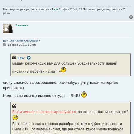
Последний раз редактировалось
Lew
15 фев 2021, 11:34, всего редактировалось 2
раза.
Евелина
Re: Зоя Космодемьянская
С
15 фев 2021, 10:55
о
о
б
Lew
:
щ
е
мадам, рекомендую вам для большей убедительности вашей
н
и
писанины перейти на мат
е
ой,ну спасибо за разрешение...как-нибудь учту ваши матерные
приоритеты.
Ведь ваше имечко именно оттуда.....ЛЕЮ
В чём именно я по вашему запутался
, за что и на кого мне злиться?
В отличие от вас я хорошо разобрался, кем в действительности
была З.И. Космодемьянская, где работала, какое имела воинское