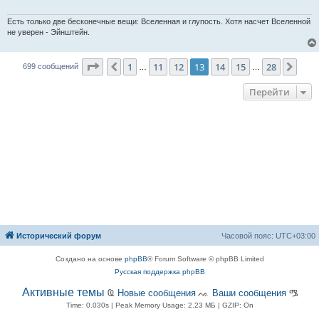
Есть только две бесконечные вещи: Вселенная и глупость. Хотя насчет Вселенной
не уверен - Эйнштейн.
Страница
13
из
28
1
11
12
13
14
15
28
Пред.
След
699 сообщений
…
…
Перейти
Исторический форум
Часовой пояс:
UTC+03:00
Создано на основе
phpBB
® Forum Software © phpBB Limited
Русская поддержка phpBB
Активные темы
Ҩ
Новые сообщения
ᨕ
Ваши сообщения
ᎂ
Time: 0.030s
| Peak Memory Usage: 2.23 МБ | GZIP: On