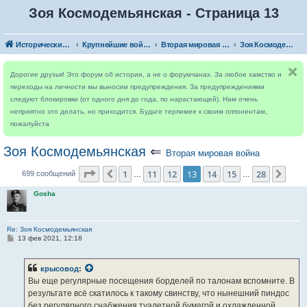
Зоя Космодемьянская - Страница 13
Исторический форум
Крупнейшие войны
Вторая мировая война
Зоя Космодемьянская
Дорогие друзья! Это форум об истории, а не о форумчанах. За любое хамство и
переходы на личности мы выносим предупреждения. За предупреждениями
следуют блокировки (от одного дня до года, по нарастающей). Нам очень
неприятно это делать, но приходится. Будьте терпимее к своим оппонентам,
пожалуйста
Зоя Космодемьянская
⇐
Вторая мировая война
Страница
13
из
28
1
11
12
13
14
15
28
Пред.
След
699 сообщений
…
…
Gosha
Re: Зоя Космодемьянская
С
13 фев 2021, 12:18
о
о
б
крысовод
:
щ
е
Вы еще регулярные посещения борделей по талонам вспомните. В
н
результате всё скатилось к такому свинству, что нынешний пиндос
и
е
без регулярного снабжения туалетной бумагой и охлажденной