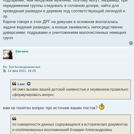
подозрение, чем нехрупкие мужчины, поэтому могут, например, при
передвижении группы следовать в головном дозоре, зайти для
проведения разведки в деревню под соответствующей легендой и
пр.
Короче говоря в этих ДРГ на девушек в основном возлагались
задачи ведения разведки, а юноши занимались непосредственно
диверсиями: подрывами и уничтожением малочисленных немецких
групп
Евелина
Re: Зоя Космодемьянская
С
14 фев 2021, 16:26
о
о
б
Lew
:
щ
е
ой смех вызван вашей детской наивностью и неумением правильно
н
сформулировать вопрос
и
е
вам не понятен вопрос про источник ваших постов?
по совокупности данных содержащихся в исторических документах
и опубликованных воспоминаний Клавдии Александровны