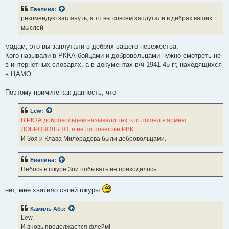
б
Евелина
:
щ
е
рекомендую заглянуть, а то вы совсем заплутали в дебрях ваших
н
мыслей
и
е
мадам, это вы заплутали в дебрях вашего невежества.
Кого называли в РККА бойцами и добровольцами нужно смотреть не
в интернетных словарях, а в документах в/ч 1941-45 гг, находящихся
в ЦАМО
Поэтому примите как данность, что
Lew
:
В РККА добровольцем называли тех, кто пошел в армию
ДОБРОВОЛЬНО, а не по повестке РВК.
И Зоя и Клава Милорадова были добровольцами.
Евелина
:
Небось в шкуре Зои побывать не приходилось
нет, мне хватило своей шкуры
Камиль Абэ
:
Lew,
И вновь продолжается флейм!