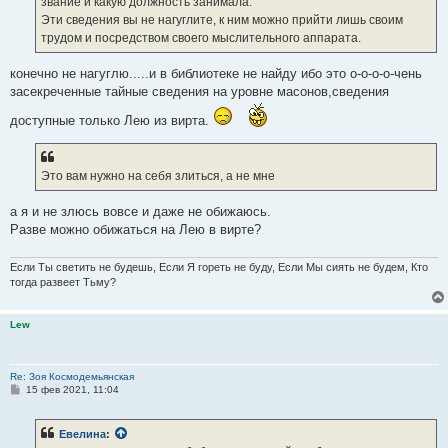
звание и какую должность занимала.
Эти сведения вы не нагуглите, к ним можно прийти лишь своим
трудом и посредством своего мыслительного аппарата.
конечно не нагуглю.....и в библиотеке не найду ибо это о-о-о-о-чень
засекреченные тайные сведения на уровне масонов,сведения
доступные только Лею из вирта.
Это вам нужно на себя злиться, а не мне
а я и не злюсь вовсе и даже не обижаюсь.
Разве можно обижаться на Лею в вирте?
Если Ты светить не будешь, Если Я гореть не буду, Если Мы сиять не будем, Кто
тогда развеет Тьму?
Lew
Re: Зоя Космодемьянская
С
15 фев 2021, 11:04
о
о
б
Евелина
:
щ