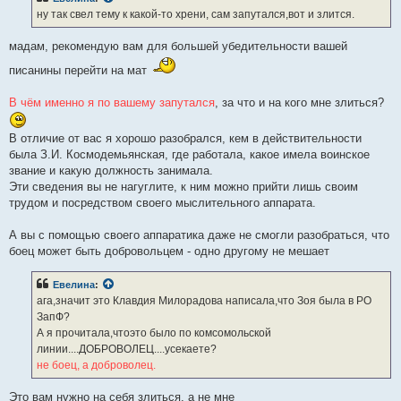
ну так свел тему к какой-то хрени, сам запутался,вот и злится.
мадам, рекомендую вам для большей убедительности вашей
писанины перейти на мат
В чём именно я по вашему запутался
, за что и на кого мне злиться?
В отличие от вас я хорошо разобрался, кем в действительности
была З.И. Космодемьянская, где работала, какое имела воинское
звание и какую должность занимала.
Эти сведения вы не нагуглите, к ним можно прийти лишь своим
трудом и посредством своего мыслительного аппарата.
А вы с помощью своего аппаратика даже не смогли разобраться, что
боец может быть добровольцем - одно другому не мешает
Евелина
:
ага,значит это Клавдия Милорадова написала,что Зоя была в РО
ЗапФ?
А я прочитала,чтоэто было по комсомольской
линии....ДОБРОВОЛЕЦ....усекаете?
не боец, а доброволец.
Это вам нужно на себя злиться, а не мне