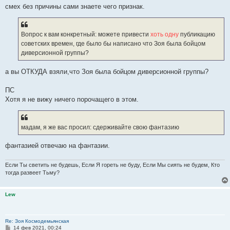
е
смех без причины сами знаете чего признак.
Вопрос к вам конкретный: можете привести
хоть одну
публикацию
советских времен, где было бы написано что Зоя была бойцом
диверсионной группы?
а вы ОТКУДА взяли,что Зоя была бойцом диверсионной группы?
ПС
Хотя я не вижу ничего порочащего в этом.
мадам, я же вас просил: сдерживайте свою фантазию
фантазией отвечаю на фантазии.
Если Ты светить не будешь, Если Я гореть не буду, Если Мы сиять не будем, Кто
тогда развеет Тьму?
Lew
Re: Зоя Космодемьянская
С
14 фев 2021, 00:24