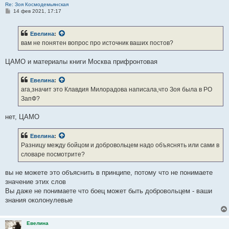
Re: Зоя Космодемьянская
С
14 фев 2021, 17:17
о
о
б
Евелина
:
щ
е
вам не понятен вопрос про источник ваших постов?
н
и
е
ЦАМО и материалы книги Москва прифронтовая
Евелина
:
ага,значит это Клавдия Милорадова написала,что Зоя была в РО
ЗапФ?
нет, ЦАМО
Евелина
:
Разницу между бойцом и добровольцем надо объяснять или сами в
словаре посмотрите?
вы не можете это объяснить в принципе, потому что не понимаете
значение этих слов
Вы даже не понимаете что боец может быть добровольцем - ваши
знания околонулевые
Евелина