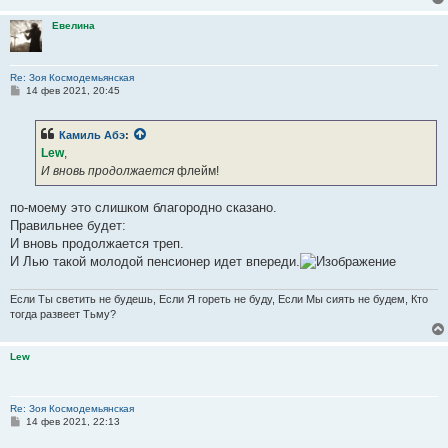
Евелина
Re: Зоя Космодемьянская
С
14 фев 2021, 20:45
о
о
б
Камиль Абэ
:
щ
е
Lew
,
н
И вновь продолжается
флейм!
и
е
по-моему это слишком благородно сказано.
Правильнее будет:
И вновь продолжается треп.
И Лью такой молодой пенсионер идет впереди.
Если Ты светить не будешь, Если Я гореть не буду, Если Мы сиять не будем, Кто
тогда развеет Тьму?
Lew
Re: Зоя Космодемьянская
С
14 фев 2021, 22:13
о
о