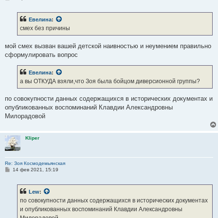
о
о
б
Евелина
:
щ
е
смех без причины
н
и
е
мой смех вызван вашей детской наивностью и неумением правильно
сформулировать вопрос
Евелина
:
а вы ОТКУДА взяли,что Зоя была бойцом диверсионной группы?
по совокупности данных содержащихся в исторических документах и
опубликованных воспоминаний Клавдии Александровны
Милорадовой
Kliper
Re: Зоя Космодемьянская
С
14 фев 2021, 15:19
о
о
б
Lew
:
щ
е
по совокупности данных содержащихся в исторических документах
н
и опубликованных воспоминаний Клавдии Александровны
и
е
Милорадовой