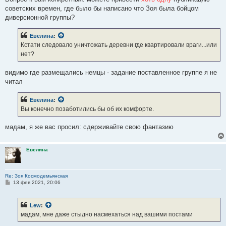
советских времен, где было бы написано что Зоя была бойцом
диверсионной группы?
Евелина
:
Кстати следовало уничтожать деревни где квартировали враги...или
нет?
видимо где размещались немцы - задание поставленное группе я не
читал
Евелина
:
Вы конечно позаботились бы об их комфорте.
мадам, я же вас просил: сдерживайте свою фантазию
Евелина
Re: Зоя Космодемьянская
С
13 фев 2021, 20:06
о
о
б
Lew
:
щ
е
мадам, мне даже стыдно насмехаться над вашими постами
н
и