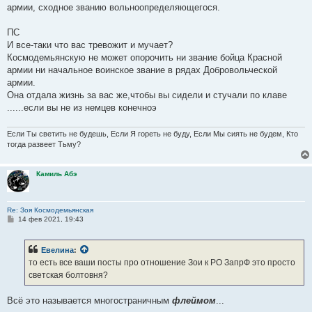
армии, сходное званию вольноопределяющегося.
ПС
И все-таки что вас тревожит и мучает?
Космодемьянскую не может опорочить ни звание бойца Красной
армии ни начальное воинское звание в рядах Добровольческой
армии.
Она отдала жизнь за вас же,чтобы вы сидели и стучали по клаве
......если вы не из немцев конечноэ
Если Ты светить не будешь, Если Я гореть не буду, Если Мы сиять не будем, Кто
тогда развеет Тьму?
Камиль Абэ
Re: Зоя Космодемьянская
С
14 фев 2021, 19:43
о
о
б
Евелина
:
щ
е
то есть все ваши посты про отношение Зои к РО ЗапрФ это просто
н
светская болтовня?
и
е
Всё это называется многостраничным
флеймом
...