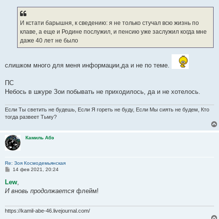
И кстати барышня, к сведению: я не только стучал всю жизнь по
клаве, а еще и Родине послужил, и пенсию уже заслужил когда мне
даже 40 лет не было
слишком много для меня информации,да и не по теме.
ПС
Небось в шкуре Зои побывать не приходилось, да и не хотелось.
Если Ты светить не будешь, Если Я гореть не буду, Если Мы сиять не будем, Кто
тогда развеет Тьму?
Камиль Абэ
Re: Зоя Космодемьянская
С
14 фев 2021, 20:24
о
о
Lew
,
б
И вновь продолжается
флейм!
щ
е
н
и
https://kamil-abe-46.livejournal.com/
е