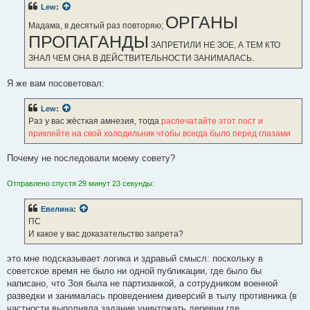
Lew
:
ОРГАНЫ
Мадама, в десятый раз повторяю;
ПРОПАГАНДЫ
ЗАПРЕТИЛИ НЕ ЗОЕ, А ТЕМ КТО
ЗНАЛ ЧЕМ ОНА В ДЕЙСТВИТЕЛЬНОСТИ ЗАНИМАЛАСЬ.
Я же вам посоветовал:
Lew
:
Раз у вас жёсткая амнезия, тогда
распечатайте этот пост и
приклейте на свой холодильник чтобы всегда было перед глазами
Почему не последовали моему совету?
Отправлено спустя 29 минут 23 секунды:
Евелина
:
ПС
И какое у вас доказательство запрета?
это мне подсказывает логика и здравый смысл: поскольку в
советское время не было ни одной публикации, где было бы
написано, что Зоя была не партизанкой, а сотрудником военной
разведки и занималась проведением диверсий в тылу противника (в
частности выполняла задание уничтожать деревни где