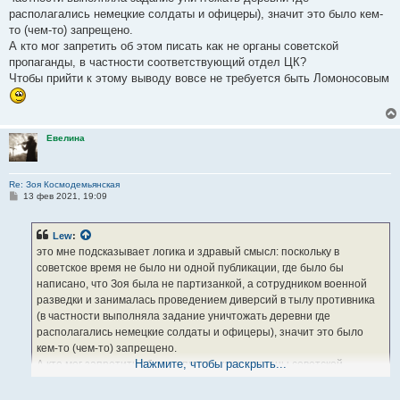
располагались немецкие солдаты и офицеры), значит это было кем-
то (чем-то) запрещено.
А кто мог запретить об этом писать как не органы советской
пропаганды, в частности соответствующий отдел ЦК?
Чтобы прийти к этому выводу вовсе не требуется быть Ломоносовым
Евелина
Re: Зоя Космодемьянская
С
13 фев 2021, 19:09
о
о
б
Lew
:
щ
е
это мне подсказывает логика и здравый смысл: поскольку в
н
советское время не было ни одной публикации, где было бы
и
е
написано, что Зоя была не партизанкой, а сотрудником военной
разведки и занималась проведением диверсий в тылу противника
(в частности выполняла задание уничтожать деревни где
располагались немецкие солдаты и офицеры), значит это было
кем-то (чем-то) запрещено.
Нажмите, чтобы раскрыть...
А кто мог запретить об этом писать как не органы советской
пропаганды, в частности соответствующий отдел ЦК?
Чтобы прийти к этому выводу вовсе не требуется быть