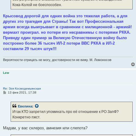
Кока-Колой не боеспособен.
Крысовод дорогой для одних война это тяжелая работа, а для
других это трагедия для Страны! Так вот Профессиональная
армия всегда выигрывает в сравнении с милиционной - армией!
вермахт проиграл. но потери его несравнимы с потерями РККА.
Приведу один пример за Великую Отечественную войну было
построено более 36 тысяч ИЛ-2 потери ВВС РККА в ИЛ-2
составили 29 тысяч штук!!!
Вероятности отрицать не могу, достоверности не вижу. М. Ломоносов
Lew
Re: Зоя Космодемьянская
С
13 фев 2021, 17:38
о
о
б
Евелина
:
щ
е
Итак КТО запретил упоминать про её отношение к РО ЗапФ?
н
Конкретно пжст.
и
е
Мадам, у вас склероз, амнезия или слепота?