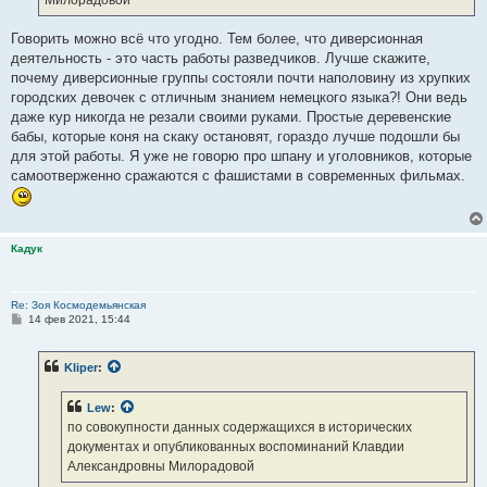
Говорить можно всё что угодно. Тем более, что диверсионная
деятельность - это часть работы разведчиков. Лучше скажите,
почему диверсионные группы состояли почти наполовину из хрупких
городских девочек с отличным знанием немецкого языка?! Они ведь
даже кур никогда не резали своими руками. Простые деревенские
бабы, которые коня на скаку остановят, гораздо лучше подошли бы
для этой работы. Я уже не говорю про шпану и уголовников, которые
самоотверженно сражаются с фашистами в современных фильмах.
Кадук
Re: Зоя Космодемьянская
С
14 фев 2021, 15:44
о
о
б
Kliper
:
щ
е
н
Lew
:
и
е
по совокупности данных содержащихся в исторических
документах и опубликованных воспоминаний Клавдии
Александровны Милорадовой