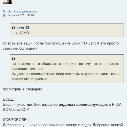
Re: Зоя Космодемьянская
С
14 фев 2021, 19:40
о
о
б
Lew
:
щ
е
нет, ЦАМО
н
и
е
то есть все ваши посты про отношение Зои к РО ЗапрФ это просто
светская болтовня?
вы не можете это объяснить в принципе, потому что не понимаете
значение этих слов
Вы даже не понимаете что боец может быть добровольцем - ваши
знания околонулевые
посмотрим в словарях.
БОЕЦ:
Боец — участник боя, название
рядовых военнослужащих
в РККА
ВС Союза ССР.
ДОБРОВОЛЕЦ:
Доброволец — начальное воинское звание в рядах Добровольческой