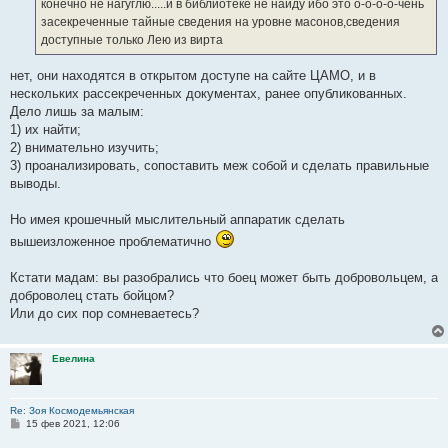
е
конечно не нагуглю.....и в библиотеке не найду ибо это о-о-о-о-чень
н
засекреченные тайные сведения на уровне масонов,сведения
и
е
доступные только Лею из вирта
нет, они находятся в открытом доступе на сайте ЦАМО, и в
нескольких рассекреченных документах, ранее опубликованных.
Дело лишь за малым:
1) их найти;
2) внимательно изучить;
3) проанализировать, сопоставить меж собой и сделать правильные
выводы.
Но имея крошечный мыслительный аппаратик сделать
вышеизложенное проблематично
Кстати мадам: вы разобрались что боец может быть добровольцем, а
доброволец стать бойцом?
Или до сих пор сомневаетесь?
Евелина
Re: Зоя Космодемьянская
С
15 фев 2021, 12:06
о
о