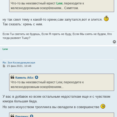
е
Что-то вы неизвестный юрист
Lew
, переходите к
н
железнодорожным оскорблениям... Симптом.
и
е
ну так свел тему к какой-то хрени,сам запутался,вот и злится.
Так сказать: хрень с ним.
Если Ты светить не будешь, Если Я гореть не буду, Если Мы сиять не будем, Кто
тогда развеет Тьму?
Lew
Re: Зоя Космодемьянская
С
15 фев 2021, 10:46
о
о
б
Камиль Абэ
:
щ
е
Что-то вы неизвестный юрист Lew, переходите к
н
железнодорожным оскорблениям...
и
е
У вас в добавок ко всем остальным недостаткам еще и с чувством
юмора большая беда.
Но зато искусством троллинга вы овладели в совершенстве
Евелина
: