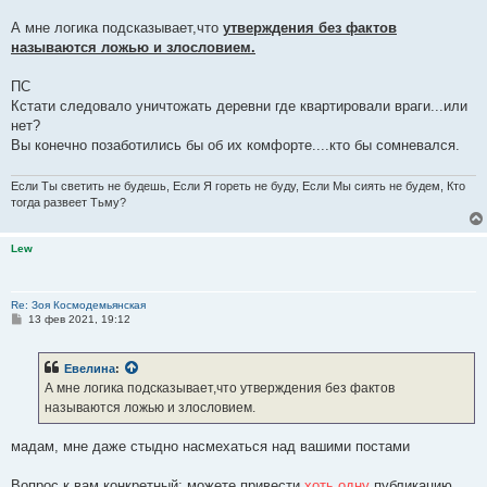
Ломоносовым
А мне логика подсказывает,что
утверждения без фактов
называются ложью и злословием.
ПС
Кстати следовало уничтожать деревни где квартировали враги...или
нет?
Вы конечно позаботились бы об их комфорте....кто бы сомневался.
Если Ты светить не будешь, Если Я гореть не буду, Если Мы сиять не будем, Кто
тогда развеет Тьму?
Lew
Re: Зоя Космодемьянская
С
13 фев 2021, 19:12
о
о
б
Евелина
:
щ
е
А мне логика подсказывает,что утверждения без фактов
н
называются ложью и злословием.
и
е
мадам, мне даже стыдно насмехаться над вашими постами
Вопрос к вам конкретный: можете привести
хоть одну
публикацию