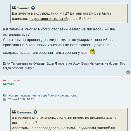
о
б
Samuel
:
щ
е
Вы имеете в виду предания РПЦ? Да, они остались и были
н
написаны
через много столетий
после Библии.
и
е
а в течение многих многих столетий ничего не писалось,жизнь
остановилась?
Апостолы не проповедовали,не жили ,не умирали,гонений на
христиан не было,новых христиан не появлялось,церкви не
создавались......интересная точка зрения у вас.
Если Ты светить не будешь, Если Я гореть не буду, Если Мы сиять не будем, Кто
тогда развеет Тьму?
Автор темы
Samuel
Re: История появления не еврейского Христианства.
С
07 сен 2018, 10:28
о
о
б
Евелина
:
щ
е
а в течение многих многих столетий ничего не писалось,жизнь
н
остановилась?
и
е
Апостолы не проповедовали,не жили ,не умирали,гонений на