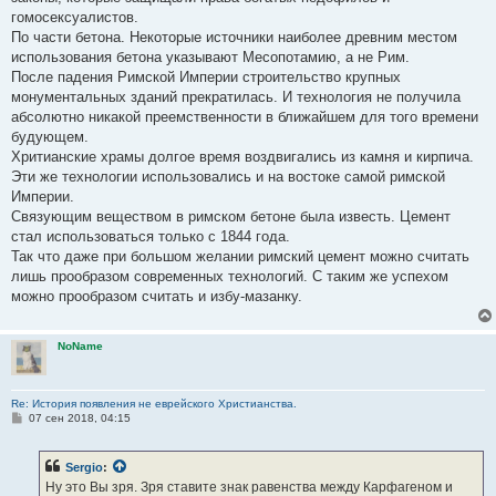
гомосексуалистов.
По части бетона. Некоторые источники наиболее древним местом
использования бетона указывают Месопотамию, а не Рим.
После падения Римской Империи строительство крупных
монументальных зданий прекратилась. И технология не получила
абсолютно никакой преемственности в ближайшем для того времени
будующем.
Хритианские храмы долгое время воздвигались из камня и кирпича.
Эти же технологии использовались и на востоке самой римской
Империи.
Связующим веществом в римском бетоне была известь. Цемент
стал использоваться только с 1844 года.
Так что даже при большом желании римский цемент можно считать
лишь прообразом современных технологий. С таким же успехом
можно прообразом считать и избу-мазанку.
NoName
Re: История появления не еврейского Христианства.
С
07 сен 2018, 04:15
о
о
б
Sergio
:
щ
е
Ну это Вы зря. Зря ставите знак равенства между Карфагеном и