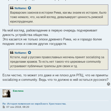
NoName
:
Варварских законов в истории Рима, как мы знаем из истории, было
тоже немало, что, на мой взгляд, девальвирует ценность римской
юриспруденции.
На мой взгляд, рабовладение в первую очередь подчеркивает
дикость устройства общества.
Это касается не только эпохи древнего Рима, но и гораздо более
поздних эпох и совсем других государств.
NoName
:
Кстати, ещё у русских православных неочень принят socializing за
пределами храмов. То есть нет такого что церковные community
устраивают публичные трапезы для своих и тд.
Если честно, то может это даже и не плохо для РПЦ, что не приняты
socializing и community. Ведь что то должно в ней остаться русского?
Евелина
Re: История появления не еврейского Христианства.
С
07 сен 2018, 08:20
о