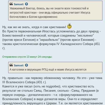
Samuel
:
Уважаемый Виктор, боюсь, вы не знаете всех тонокостей и
хитростей христиан - они ведь официально считают Иисуса
богочеловек и Богом одновременно
Ну, как же не знать, когда я сам христианин!
Во Христе первоначальная Ипостась усложнилась до двух природ -
Божественной и человеческой, которые соединены
"неслиянно"
(против ереси Евтихия) и
"нераздельно"
(против ереси Евномия) -
такова христологическая формулира IV Халкидонского Собора (451
г).
Отправлено спустя 13 минут 24 секунды:
Samuel
:
А католики и верующие РПЦ ещё и маме Иисуса молятся
Ну, правильно - как первому обоженному человеку. Но это - уже тема
III Вселенского Собора (431 г.).
Кажется я уже писал (хоть не подробно), что христианство есть
результат не столько Свящ. Писания, сколько - Свящ. Предания (в
первую очередь - догматического - т.е. сформулированного на
Вселенских Соборах) в виде догматов веры. Они-то и определяют
принадлежность верующего к Церкви. Т.е. он является христианином