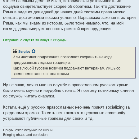
что ее на самом деле не было, историческая устойчивость их
социума свидетельствует скорее об обратном. Так что достижение
Рима в виде их дошедшей до наших дней системы права можно
считать достижением весьма условно. Варварских законов в истории
Рима, как мы знаем из истории, было тоже немало, что, на мой
взгляд, девальвирует ценность римской юриспруденции.
Отправлено спустя 30 минут 2 секунды:
Sergio
:
Или инстинкт подражания позволяет сохранить некогда
придуманные людьми традиции.
Как в любой тусовке новички подражают ветеранам, лишь со
временем становясь знатоками.
Ну не знаю, лично мне на службе в православном русском храме
было очень скучно и неудобно стоять. Я поэтому потихоньку слинял
со службы читать снаружи.
Кстати, ещё у русских православных неочень принят socializing за
пределами храмов. То есть нет такого что церковные community
устраивают публичные трапезы для своих и тд.
Приумножая безумие по жизни..
Bringing chaos and confusion..