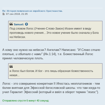
И первосвященник Ония и пророк Иеремия давно уже умерли к
тому времени.
Re: История появления не еврейского Христианства.
С
07 сен 2018, 21:35
о
о
б
Samuel
:
щ
е
Под словом Логос (Учение-Слово-Закон) Иоанн имеет в виду
н
проповедь нового учения... Это новое учение было сначала у Бога
и
е
на Небесах.
А кому оно нужно на небесах? Ангелам? Написано:
"И Слово стало
плотью, и обитало с нами"
(Ин.1:14), т.е. Божественный Логос
принял человеческую плоть.
и Логос был богом. И бог - это лишь образная божественность
некая...
Логос - это совершенно конкретная II Ипостась неоплатоников - тем
более внятная для Эфесской богословской школы. что там когда-то
учил Гераклит Эфесский (который и ввёл в оборот термин
"логос"
).
Отправлено спустя 6 минут 40 секунд: