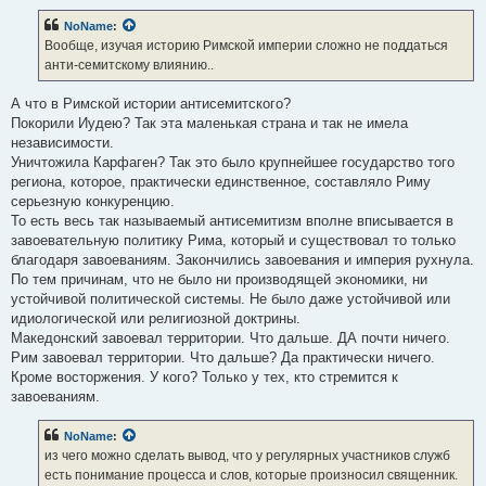
NoName
:
Вообще, изучая историю Римской империи сложно не поддаться
анти-семитскому влиянию..
А что в Римской истории антисемитского?
Покорили Иудею? Так эта маленькая страна и так не имела
независимости.
Уничтожила Карфаген? Так это было крупнейшее государство того
региона, которое, практически единственное, составляло Риму
серьезную конкуренцию.
То есть весь так называемый антисемитизм вполне вписывается в
завоевательную политику Рима, который и существовал то только
благодаря завоеваниям. Закончились завоевания и империя рухнула.
По тем причинам, что не было ни производящей экономики, ни
устойчивой политической системы. Не было даже устойчивой или
идиологической или религиозной доктрины.
Македонский завоевал территории. Что дальше. ДА почти ничего.
Рим завоевал территории. Что дальше? Да практически ничего.
Кроме восторжения. У кого? Только у тех, кто стремится к
завоеваниям.
NoName
:
из чего можно сделать вывод, что у регулярных участников служб
есть понимание процесса и слов, которые произносил священник.