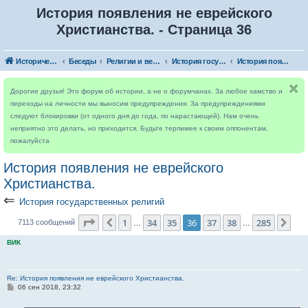
История появления не еврейского
Христианства. - Страница 36
Исторический форум
Беседы
Религии и верования мира
История государственных религий
История появления не еврейского Христианства.
Дорогие друзья! Это форум об истории, а не о форумчанах. За любое хамство и
переходы на личности мы выносим предупреждения. За предупреждениями
следуют блокировки (от одного дня до года, по нарастающей). Нам очень
неприятно это делать, но приходится. Будьте терпимее к своим оппонентам,
пожалуйста
История появления не еврейского
Христианства.
⇐
История государственных религий
Страница
36
из
285
1
34
35
36
37
38
285
Пред.
Сле
7113 сообщений
…
…
ВИК
Re: История появления не еврейского Христианства.
С
06 сен 2018, 23:32
о
о