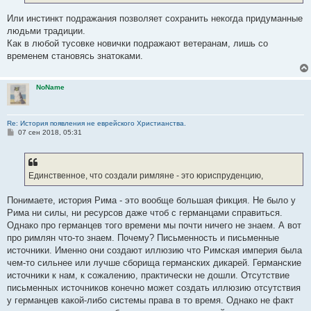
Или инстинкт подражания позволяет сохранить некогда придуманные
людьми традиции.
Как в любой тусовке новички подражают ветеранам, лишь со
временем становясь знатоками.
NoName
Re: История появления не еврейского Христианства.
С
07 сен 2018, 05:31
о
о
б
щ
е
Единственное, что создали римляне - это юриспруденцию,
н
и
е
Понимаете, история Рима - это вообще большая фикция. Не было у
Рима ни силы, ни ресурсов даже чтоб с германцами справиться.
Однако про германцев того времени мы почти ничего не знаем. А вот
про римлян что-то знаем. Почему? Письменность и письменные
источники. Именно они создают иллюзию что Римская империя была
чем-то сильнее или лучше сборища германских дикарей. Германские
источники к нам, к сожалению, практически не дошли. Отсутствие
письменных источников конечно может создать иллюзию отсутствия
у германцев какой-либо системы права в то время. Однако не факт