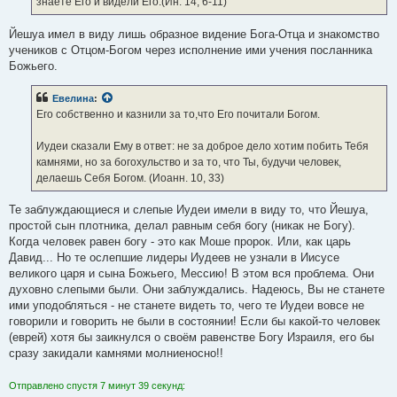
знаете Его и видели Его.(Ин. 14, 6-11)
Йешуа имел в виду лишь образное видение Бога-Отца и знакомство
учеников с Отцом-Богом через исполнение ими учения посланника
Божьего.
Евелина
:
Его собственно и казнили за то,что Его почитали Богом.
Иудеи сказали Ему в ответ: не за доброе дело хотим побить Тебя
камнями, но за богохульство и за то, что Ты, будучи человек,
делаешь Себя Богом. (Иоанн. 10, 33)
Те заблуждающиеся и слепые Иудеи имели в виду то, что Йешуа,
простой сын плотника, делал равным себя богу (никак не Богу).
Когда человек равен богу - это как Моше пророк. Или, как царь
Давид... Но те ослепшие лидеры Иудеев не узнали в Иисусе
великого царя и сына Божьего, Мессию! В этом вся проблема. Они
духовно слепыми были. Они заблуждались. Надеюсь, Вы не станете
ими уподобляться - не станете видеть то, чего те Иудеи вовсе не
говорили и говорить не были в состоянии! Если бы какой-то человек
(еврей) хотя бы заикнулся о своём равенстве Богу Израиля, его бы
сразу закидали камнями молниеносно!!
Отправлено спустя 7 минут 39 секунд: