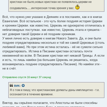
христиан не было,новых христиан не появлялось,церкви не
создавались......интересная точка зрения у вас.
Всё, что нужно,уже указано в Деяниях и в посланиях, как и в книгах
Евангелия. Всё остальное - это чуть более поздняя история Церкви
и хроники Церкви. как известно, Церковь не однократно отличилась в
неблаговидных поступках. как известно, Церковь лгала и грешила -
нет доверия такой Церкви и её поздним хроникам.
У меня лично есть доверие к книгам Нового Завета. Да, и они были
позднее отредактированы несколько и той же самой Церковью (столь
любимой вами). Но при этом истина осталась - её не сумели сильно
отредактировать. Истина в Писании христиан осталась почти
неизменной во всём. В Писании христиан нет никакой Троицы. А если
и есть, то лишь намёки (на большее Церковь не решилась, когда
вознамерилась позднее отредактировать Писание). Но намёки эти -
не в счёт.
Отправлено спустя 16 минут 37 секунд:
ВИК
:
Я о том и пишу, что христианские догматы даны имплицитно - т.е.
осознаются в течение времени.
Виктор, вы серьёзно полагаете, что Апостолы не были способны