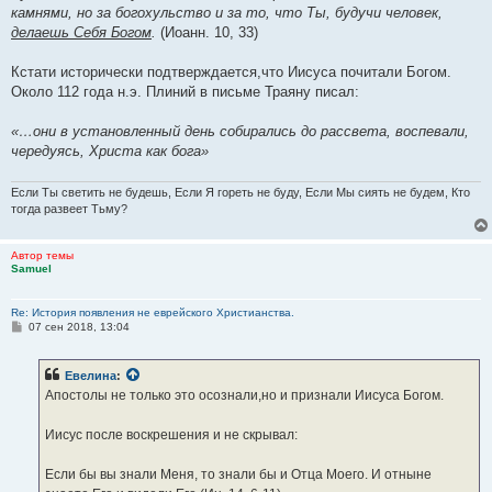
камнями, но за богохульство и за то, что Ты, будучи человек,
делаешь Себя Богом
.
(Иоанн. 10, 33)
Кстати исторически подтверждается,что Иисуса почитали Богом.
Около 112 года н.э. Плиний в письме Траяну писал:
«…они в установленный день собирались до рассвета, воспевали,
чередуясь, Христа как бога»
Если Ты светить не будешь, Если Я гореть не буду, Если Мы сиять не будем, Кто
тогда развеет Тьму?
Автор темы
Samuel
Re: История появления не еврейского Христианства.
С
07 сен 2018, 13:04
о
о
б
Евелина
:
щ
е
Апостолы не только это осознали,но и признали Иисуса Богом.
н
и
е
Иисус после воскрешения и не скрывал:
Если бы вы знали Меня, то знали бы и Отца Моего. И отныне