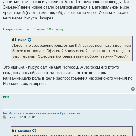
делиться тем, что они узнали от Бога. Так началась проповедь. Так
Знание-Учение новое стало реализовываться в материальном мире
чрез людей (плоть-тело людей), а конкретно через Иоанна и после
него через Иисуса Назорея.
Отправлено спустя 5 минут 38 секунд:
ВИК
:
Логос - это совершенно конкретная II Ипостась неоплатоников - тем
более внятная для Эфесской богословской школы. что там когда-то
учил Гераклит Эфесский (который и ввёл в оборот термин "логос").
Это ошибка - Иисус сам не был Логосом. А Логосом его кто-то
позднее лишь образно стал называть, так как он сыграл
наиважнейшую роль в деле распространения назорейского учения по
Израилю среди евреев.
ВИК
Re: История появления не еврейского Христианства.
С
07 сен 2018, 22:01
о
о
б
Samuel
:
щ
е