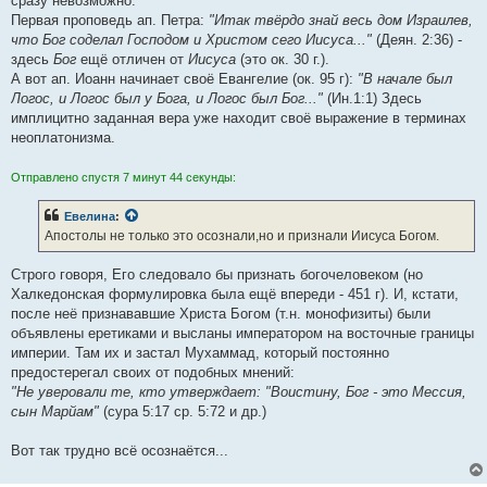
сразу невозможно.
Первая проповедь ап. Петра:
"Итак твёрдо знай весь дом Израилев,
что Бог соделал Господом и Христом сего Иисуса..."
(Деян. 2:36) -
здесь
Бог
ещё отличен от
Иисуса
(это ок. 30 г.).
А вот ап. Иоанн начинает своё Евангелие (ок. 95 г):
"В начале был
Логос, и Логос был у Бога, и Логос был Бог..."
(Ин.1:1) Здесь
имплицитно заданная вера уже находит своё выражение в терминах
неоплатонизма.
Отправлено спустя 7 минут 44 секунды:
Евелина
:
Апостолы не только это осознали,но и признали Иисуса Богом.
Строго говоря, Его следовало бы признать богочеловеком (но
Халкедонская формулировка была ещё впереди - 451 г). И, кстати,
после неё признававшие Христа Богом (т.н. монофизиты) были
объявлены еретиками и высланы императором на восточные границы
империи. Там их и застал Мухаммад, который постоянно
предостерегал своих от подобных мнений:
"Не уверовали те, кто утверждает: "Воистину, Бог - это Мессия,
сын Марйам"
(сура 5:17 ср. 5:72 и др.)
Вот так трудно всё осознаётся...