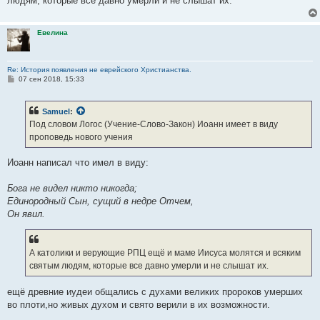
людям, которые все давно умерли и не слышат их.
Евелина
Re: История появления не еврейского Христианства.
С
07 сен 2018, 15:33
о
о
б
Samuel
:
щ
е
Под словом Логос (Учение-Слово-Закон) Иоанн имеет в виду
н
проповедь нового учения
и
е
Иоанн написал что имел в виду:
Бога не видел никто никогда;
Единородный Сын, сущий в недре Отчем,
Он явил.
А католики и верующие РПЦ ещё и маме Иисуса молятся и всяким
святым людям, которые все давно умерли и не слышат их.
ещё древние иудеи общались с духами великих пророков умерших
во плоти,но живых духом и свято верили в их возможности.