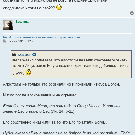
осознать то, что Иисус равен Богу, а позднее христиане
сподобились-таки на это???
Евелина
Re: История появления не еврейского Христианства.
С
07 сен 2018, 12:48
о
о
б
Samuel
:
щ
е
вы серьёзно полагаете, что Апостолы не были способны осознать
н
то, что Иисус равен Богу, а позднее христиане сподобились-таки на
и
е
это???
Апостолы не только это осознали,но и признали Иисуса Богом.
Иисус после воскрешения и не скрывал:
Если бы вы знали Меня, то знали бы и Отца Моего.
И отныне
знаете Его и видели Его
.
(Ин. 14, 6-11)
Его собственно и казнили за то,что Его почитали Богом.
Иудеи сказали Ему в ответ: не за доброе дело хотим побить Тебя