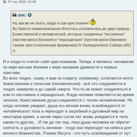
С
07 сен 2018, 22:08
о
о
б
ВИК
:
щ
е
Ну, как же не знать, когда я сам христианин!
н
и
Во Христе первоначальная Ипостась усложнилась до двух природ -
е
Божественной и человеческой, которые соединены "неслиянно"
(против ереси Евтихия) и "нераздельно" (против ереси Евномия) -
такова христологическая формулира IV Халкидонского Собора (451
г).
И я когда-то считал себя христианином. Теперь я являюсь человеком
по вере весьма близким к вере назореев древности и первых
христиан.
Во всех людях, скажу я вам по секрету огромному, сочетается нечто
божественное и телесное (человеческое) - всё это соединяется в
людях намертво и до самой смерти. Что-то не может соединяться в
ком-то неслиянно и нераздельно. Когда человек появляется во время
зачатия, божественная душа соединяется с телом человеческим. Но
когда человек умирает, душа его вечная вновь освобождается от
человеческого тела и переходит в загробный и духовный мир на
некоторое время, а затем через сотни лет вновь рождается в теле
каком-то другом... И так до тех пор, пока душа человека не обретет
святость и духовность великие - тогда она переходит на небеса для
вечного блаженства. Учение Иисуса - это путь освобождения от пут