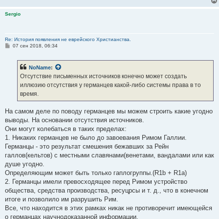
Sergio
Re: История появления не еврейского Христианства.
С
07 сен 2018, 06:34
о
о
б
NoName
:
щ
е
Отсутствие письменных источников конечно может создать
н
иллюзию отсутствия у германцев какой-либо системы права в то
и
е
время.
На самом деле по поводу германцев мы можем строить какие угодно
выводы. На основании отсутствия источников.
Они могут колебаться в таких пределах:
1. Никаких германцев не было до завоевания Римом Галлии.
Германцы - это результат смешения бежавших за Рейн
галлов(кельтов) с местными славянами(венетами, вандалами или как
душе угодно.
Определяющим может быть только гаплогруппы.(R1b + R1a)
2. Германцы имели превосходящее перед Римом устройство
общества, средства производства, ресуцрсы и т. д., что в конечном
итоге и позволило им разрушить Рим.
Все, что находится в этих рамках никак не противоречит имеющейся
о германцах научнодоказанной информации.