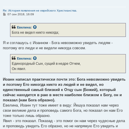
Re: История появления не еврейского Христианства.
С
07 сен 2018, 16:09
о
о
б
Евелина
:
щ
е
Бога не видел никто никогда;
н
и
е
Я и соглашусь с Иоанном - Бога невозможно увидеть людям -
поэтому его люди и не видели никогда совсем.
Евелина
:
Единородный Сын, сущий в недре Отчем,
Он явил.
Иоанн написал практически почти это: Бога невозможно увидеть
и поэтому Его никогда никто из людей и не видел, но
единственный самый близкий к Отцу сын (Божий), который
сейчас находится в раю в месте наиболее близком к Богу, он и
показал (нам Бога образно).
Евелина, Иоанн тут тоже имеет в виду: Йешуа показал нам через
свои великие дела и проповедь самого Бога, но показал он нам Его
тоже только лишь образно.
Явил - это показал. Показад - это помог он нам через чудесные дела
и проповедь увидеть Его образно, но не напрямую Его увидеть и