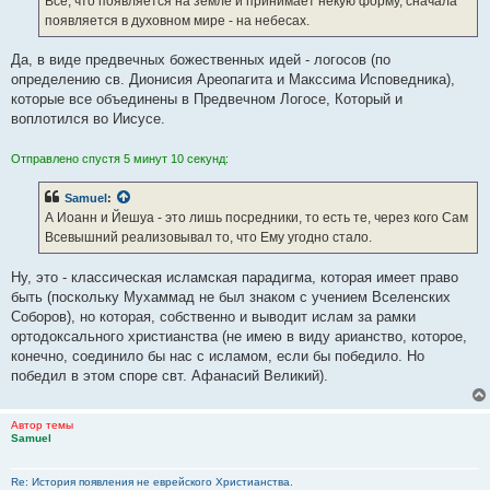
Всё, что появляется на земле и принимает некую форму, сначала
н
появляется в духовном мире - на небесах.
и
е
Да, в виде предвечных божественных идей - логосов (по
определению св. Дионисия Ареопагита и Макссима Исповедника),
которые все объединены в Предвечном Логосе, Который и
воплотился во Иисусе.
Отправлено спустя 5 минут 10 секунд:
Samuel
:
А Иоанн и Йешуа - это лишь посредники, то есть те, через кого Сам
Всевышний реализовывал то, что Ему угодно стало.
Ну, это - классическая исламская парадигма, которая имеет право
быть (поскольку Мухаммад не был знаком с учением Вселенских
Соборов), но которая, собственно и выводит ислам за рамки
ортодоксального христианства (не имею в виду арианство, которое,
конечно, соединило бы нас с исламом, если бы победило. Но
победил в этом споре свт. Афанасий Великий).
Автор темы
Samuel
Re: История появления не еврейского Христианства.