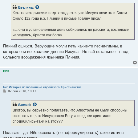
Евелина
:
Кстати исторически подтверждается,что Иисуса почитали Богом.
Около 112 года н.э. Плиний в письме Траяну писал:
«…они в установленный день собирались до рассвета, воспевали,
чередуясь, Христа как бога»
Плиний ошибся. Верующие могли петь какие-то песни-гимны, в
которых они восхваляли деяния Иисуса...Но всё остальное - плод
больного воображения язычника Плиния.
ВИК
Re: История появления не еврейского Христианства.
С
07 сен 2018, 13:17
о
о
б
Samuel
:
щ
е
Виктор, вы серьёзно полагаете, что Апостолы не были способны
н
осознать то, что Иисус равен Богу, а позднее христиане
и
е
сподобились-таки на это???
Полагаю - да. Ибо осознать (т.е. сформулировать) такие истины