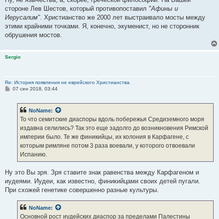
стороне Лев Шестов, который противопоставил
"Афины и
Иерусалим"
. Христианство же 2000 лет выстраивало мосты между
этими крайними точками. Я, конечно, экуменист, но не сторонник
обрушения мостов.
Sergio
Re: История появления не еврейского Христианства.
С
07 сен 2018, 03:44
о
о
б
NoName
:
щ
е
То что семитские диаспоры вдоль побережья Средиземного моря
н
издавна селились? Так это еще задолго до возникновения Римской
и
е
империи было. Те же финикийцы, их колония в Карфагене, с
которым римляне потом 3 раза воевали, у которого отвоевали
Испанию.
Ну это Вы зря. Зря ставите знак равенства между Карфагеном и
иудеями. Иудеи, как известно, финикийцами своих детей пугали.
При схожей генетике совершенно разные культуры.
NoName
:
Основной рост иудейских диаспор за пределами Палестины