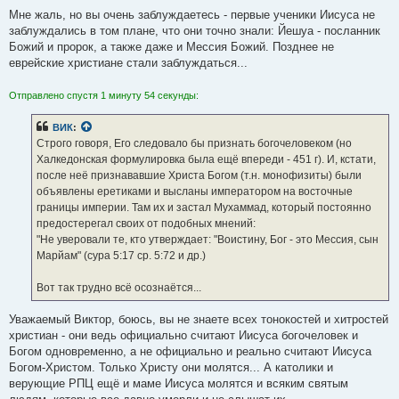
Мне жаль, но вы очень заблуждаетесь - первые ученики Иисуса не
заблуждались в том плане, что они точно знали: Йешуа - посланник
Божий и пророк, а также даже и Мессия Божий. Позднее не
еврейские христиане стали заблуждаться...
Отправлено спустя 1 минуту 54 секунды:
ВИК
:
Строго говоря, Его следовало бы признать богочеловеком (но
Халкедонская формулировка была ещё впереди - 451 г). И, кстати,
после неё признававшие Христа Богом (т.н. монофизиты) были
объявлены еретиками и высланы императором на восточные
границы империи. Там их и застал Мухаммад, который постоянно
предостерегал своих от подобных мнений:
"Не уверовали те, кто утверждает: "Воистину, Бог - это Мессия, сын
Марйам" (сура 5:17 ср. 5:72 и др.)
Вот так трудно всё осознаётся...
Уважаемый Виктор, боюсь, вы не знаете всех тонокостей и хитростей
христиан - они ведь официально считают Иисуса богочеловек и
Богом одновременно, а не официально и реально считают Иисуса
Богом-Христом. Только Христу они молятся... А католики и
верующие РПЦ ещё и маме Иисуса молятся и всяким святым