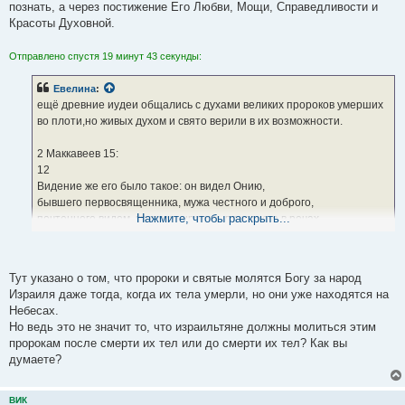
познать, а через постижение Его Любви, Мощи, Справедливости и
Красоты Духовной.
Отправлено спустя 19 минут 43 секунды:
Евелина
:
ещё древние иудеи общались с духами великих пророков умерших
во плоти,но живых духом и свято верили в их возможности.
2 Маккавеев 15:
12
Видение же его было такое: он видел Онию,
бывшего первосвященника, мужа честного и доброго,
Нажмите, чтобы раскрыть...
почтенного видом, кроткого нравом, приятного в речах,
издетства ревностно усвоившего все, что касалось добродетели, —
видел, что он, простирая руки, молится за весь народ Иудейский.
13
Тут указано о том, что пророки и святые молятся Богу за народ
Потом явился другой муж, украшенный сединами и славою,
Израиля даже тогда, когда их тела умерли, но они уже находятся на
окруженный дивным и необычайным величием.
Небесах.
14
Но ведь это не значит то, что израильтяне должны молиться этим
И сказал Ония: это братолюбец,
пророкам после смерти их тел или до смерти их тел? Как вы
который много молится о народе и святом городе, Иеремия,
думаете?
пророк Божий.
15
ВИК