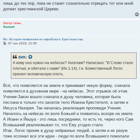
лишь до тех пор, пока не станет сознательно отрицать тот или иной
догмат христианской Церкви.
Автор темы
Samuel
Re: История появления не еврейского Христианства.
С
07 сен 2018, 21:55
о
о
б
ВИК
:
щ
е
А кому оно нужно на небесах? Ангелам? Написано: "И Слово стало
н
плотью, и обитало с нами" (Ин.1:14), т.е. Божественный Логос
и
е
принял человеческую плоть.
Всё, что появляется на земле и принимает некую форму, сначала
появляется в духовном мире - на небесах. Этот отрывок об этом.
Учение-Закон вошло сначала в душу человека, которая была
послана в только что зачатое тело Иоанна Крестителя, а затем и
Иисуса Назорея. Так началась реализация проповеди Учения.
Началось на небесах по воле Божьей и появилось вскоре на земле.
А Иоанн и Йешуа - это лишь посредники, то есть те, через кого Сам
Всевышний реализовывал то, что Ему угодно стало.
Итак, Логос проник в душу избранных людей, а затем и их разум
тоже осознал все эти идеи - люди по воле Всевышнего пожелали