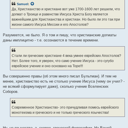
б
Samuel
:
щ
е
Да, Христианство и христиане вот уже 1700-1600 лет решили, что
н
догмат о Троице и равенстве Иисуса Христа Богу является
и
е
важнейшим для Христианства и христиан. Но было ли это так при
жизни самого Иисуса Мессии и его Апостолов?
Разумеется, не было. Я о том и пишу, что христианские догматы
даны имплицитно - т.е. осознаются в течение времени.
Стали ли греческие христиане 4 века умнее еврейских Апостолов?
Нет. Более того, я уверен, что само учение Иисуса - это сугубо
еврейское учение и оно основано на Торе!!!
Вы совершенно правы (об этом много писал Бультман). И тем не
менее, христианство есть не столько учение Иисуса (чему он учил? -
не всякий сформулирует даже), сколько учение Вселенских
Соборов.
Современное Христианство- это причудливая помесь еврейского
монотеизма и греческого и не только греческого язычества!
Ну, не язычества, а, скорее, греческой философии. На Вашей