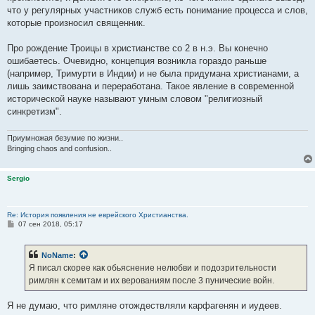
что у регулярных участников служб есть понимание процесса и слов,
которые произносил священник.
Про рождение Троицы в христианстве со 2 в н.э. Вы конечно
ошибаетесь. Очевидно, концепция возникла гораздо раньше
(например, Тримурти в Индии) и не была придумана христианами, а
лишь заимствована и переработана. Такое явление в современной
исторической науке называют умным словом "религиозный
синкретизм".
Приумножая безумие по жизни..
Bringing chaos and confusion..
Sergio
Re: История появления не еврейского Христианства.
С
07 сен 2018, 05:17
о
о
б
NoName
:
щ
е
Я писал скорее как обьяснение нелюбви и подозрительности
н
римлян к семитам и их верованиям после 3 пунические войн.
и
е
Я не думаю, что римляне отождествляли карфагенян и иудеев.