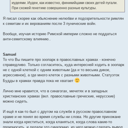
н
иудеями. Иудеи, как известно, финикийцами своих детей пугали.
и
е
При схожей генетике совершенно разные культуры.
Я писал скорее как обьяснение нелюбви и подозрительности римлян
к семитам и их верованиям после 3 пунические войн.
Вообще, изучая историю Римской империи сложно не поддаться
анти-семитскому влиянию..
Samuel
То что Вы пишите про зоопарк в православных храмах - конечно
справедливо. Только согласитесь, куда интересней ходить в зоопарк
не с одной клеткой с одним животным (да и то весьма дикое,
агрессивное), а где много клеток с разными животными. Статуэток
Будды в храмах правда пока не хватает
Лично мне нравится, что в синагогах, мечетях и в западных
христианских храмах (вкл. православные греческие, нерусские)
можно сидеть.
И ещё я как-то был с другом на службе в русском православном
храме и не понял во время службы ни слова. Но другие прихожане
знали когда креститься, когда кланяться, когда слова какие-то
произносить, и делали это синхронно, из чего можно сделать вывод,