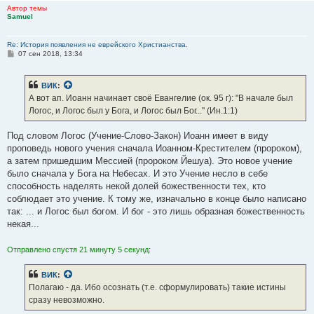
Автор темы
Samuel
Re: История появления не еврейского Христианства.
С
07 сен 2018, 13:34
о
о
б
ВИК
:
щ
е
А вот ап. Иоанн начинает своё Евангелие (ок. 95 г): "В начале был
н
Логос, и Логос был у Бога, и Логос был Бог..." (Ин.1:1)
и
е
Под словом Логос (Учение-Слово-Закон) Иоанн имеет в виду
проповедь нового учения сначала Иоанном-Крестителем (пророком),
а затем пришедшим Мессией (пророком Йешуа). Это новое учение
было сначала у Бога на Небесах. И это Учение несло в себе
способность наделять некой долей божественности тех, кто
соблюдает это учение. К тому же, изначально в конце было написано
так: ... и Логос был богом. И бог - это лишь образная божественность
некая...
Отправлено спустя 21 минуту 5 секунд:
ВИК
:
Полагаю - да. Ибо осознать (т.е. сформулировать) такие истины
сразу невозможно.