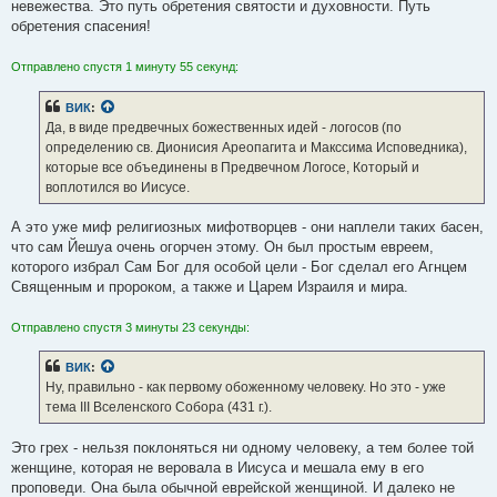
невежества. Это путь обретения святости и духовности. Путь
обретения спасения!
Отправлено спустя 1 минуту 55 секунд:
ВИК
:
Да, в виде предвечных божественных идей - логосов (по
определению св. Дионисия Ареопагита и Макссима Исповедника),
которые все объединены в Предвечном Логосе, Который и
воплотился во Иисусе.
А это уже миф религиозных мифотворцев - они наплели таких басен,
что сам Йешуа очень огорчен этому. Он был простым евреем,
которого избрал Сам Бог для особой цели - Бог сделал его Агнцем
Священным и пророком, а также и Царем Израиля и мира.
Отправлено спустя 3 минуты 23 секунды:
ВИК
:
Ну, правильно - как первому обоженному человеку. Но это - уже
тема III Вселенского Собора (431 г.).
Это грех - нельзя поклоняться ни одному человеку, а тем более той
женщине, которая не веровала в Иисуса и мешала ему в его
проповеди. Она была обычной еврейской женщиной. И далеко не