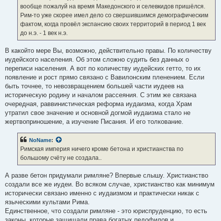
вообще пожалуй на время Македонского и селевкидов пришёлся.
Рим-то уже скорее имел дело со свершившимся демографическим
фактом, когда провёл экспансию своих территорий в период 1 век
до н.э. - 1 век н.э.
В какойто мере Вы, возможно, действительно правы. По количеству
иудейского населения. Об этом сложно судить без данных о
переписи населения. А вот по количеству иудейских гетто, то их
появление и рост прямо связано с Вавилонским пленением. Если
быть точнее, то невозвращением большей части иудеев на
историческую родину и началом рассеяния. С этим же связана
очередная, раввинистическая реформа иудаизма, когда Храм
утратил свое значение и основной догмой иудаизма стало не
жертвоприношение, а изучение Писания. И его толкование.
NoName
:
Римская империя ничего кроме бетона и христианства по
большому счёту не создала..
А разве бетон придумали римляне? Впервые слышу. Христианство
создали все же иудеи. Во всяком случае, христианство как минимум
исторически связано именно с иудаизмом и практически никак с
языческими культами Рима.
Единственное, что создали римляне - это юриспруденцию, то есть
законы, которые защищали права богатых педофилов и