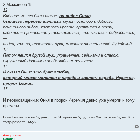
2 Маккавеев 15:
12
Видение же его было такое:
он видел Онию,
бывшего первосвященника
, мужа честного и доброго,
почтенного видом, кроткого нравом, приятного в речах,
издетства ревностно усвоившего все, что касалось добродетели,
—
видел, что он, простирая руки, молится за весь народ Иудейский.
13
Потом явился другой муж, украшенный сединами и славою,
окруженный дивным и необычайным величием.
14
И сказал Ония:
это братолюбец,
который много молится о народе и святом городе, Иеремия,
пророк Божий.
15
И первосвященник Ония и пророк Иеремия давно уже умерли к тому
времени.
Если Ты светить не будешь, Если Я гореть не буду, Если Мы сиять не будем, Кто
тогда развеет Тьму?
Автор темы
Samuel