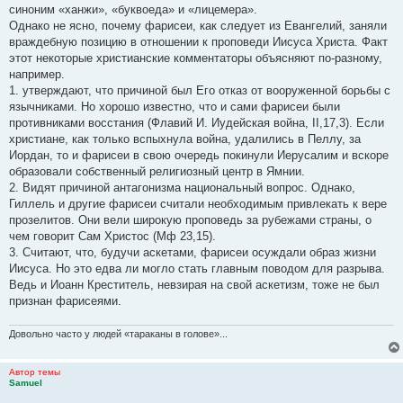
синоним «ханжи», «буквоеда» и «лицемера».
Однако не ясно, почему фарисеи, как следует из Евангелий, заняли
враждебную позицию в отношении к проповеди Иисуса Христа. Факт
этот некоторые христианские комментаторы объясняют по-разному,
например.
1. утверждают, что причиной был Его отказ от вооруженной борьбы с
язычниками. Но хорошо известно, что и сами фарисеи были
противниками восстания (Флавий И. Иудейская война, II,17,3). Если
христиане, как только вспыхнула война, удалились в Пеллу, за
Иордан, то и фарисеи в свою очередь покинули Иерусалим и вскоре
образовали собственный религиозный центр в Ямнии.
2. Видят причиной антагонизма национальный вопрос. Однако,
Гиллель и другие фарисеи считали необходимым привлекать к вере
прозелитов. Они вели широкую проповедь за рубежами страны, о
чем говорит Сам Христос (Мф 23,15).
3. Считают, что, будучи аскетами, фарисеи осуждали образ жизни
Иисуса. Но это едва ли могло стать главным поводом для разрыва.
Ведь и Иоанн Креститель, невзирая на свой аскетизм, тоже не был
признан фарисеями.
Довольно часто у людей «тараканы в голове»...
Автор темы
Samuel