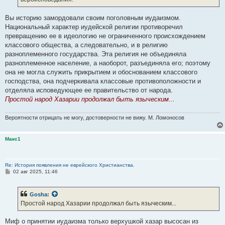
и
е
Вы историю замордовали своим поголовным иудаизмом.
Национальный характер иудейской религии противоречил
превращению ее в идеологию не ограниченного происхождением
классового общества, а следовательно, и в религию
разноплеменного государства. Эта религия не объединяла
разноплеменное население, а наоборот, разъединяла его; поэтому
она не могла служить прикрытием и обоснованием классового
господства, она подчеркивала классовые противоположности и
отделяла исповедующее ее правительство от народа.
Простой народ Хазарии продолжал быть языческим...
Вероятности отрицать не могу, достоверности не вижу. М. Ломоносов
Макс1
Re: История появления не еврейского Христианства.
С
02 авг 2025, 11:46
о
о
б
Gosha
:
щ
е
Простой народ Хазарии продолжал быть языческим...
н
и
е
Миф о принятии иудаизма только верхушкой хазар высосан из