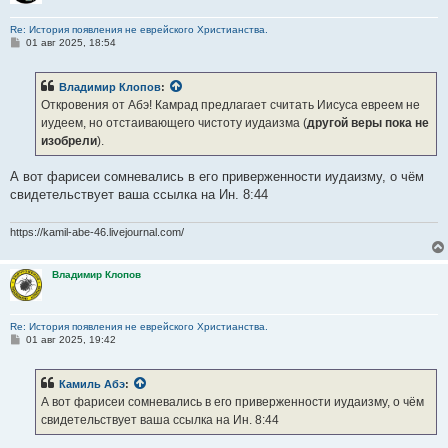
Re: История появления не еврейского Христианства.
С
01 авг 2025, 18:54
о
о
б
Владимир Клопов
:
щ
е
Откровения от Абэ! Камрад предлагает считать Иисуса евреем не
н
иудеем, но отстаивающего чистоту иудаизма (
другой веры пока не
и
е
изобрели
).
А вот фарисеи сомневались в его приверженности иудаизму, о чём
свидетельствует ваша ссылка на Ин. 8:44
https://kamil-abe-46.livejournal.com/
Владимир Клопов
Re: История появления не еврейского Христианства.
С
01 авг 2025, 19:42
о
о
б
Камиль Абэ
:
щ
е
А вот фарисеи сомневались в его приверженности иудаизму, о чём
н
свидетельствует ваша ссылка на Ин. 8:44
и
е