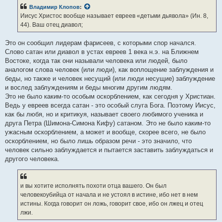
б
Владимир Клопов
:
щ
е
Иисус Христос вообще называет евреев «детьми дьявола» (Ин. 8,
н
44). Ваш отец диавол;
и
е
Это он сообщил лидерам фарисеев, с которыми спор начался.
Слово сатан или диавол в устах евреев 1 века н.э. на Ближнем
Востоке, когда так они называли человека или людей, было
аналогом слова человек (или люди), как воплощение заблуждения и
беды, но также и человек несущий (или люди несущие) заблуждение
и вослед заблуждениям и беды многим другим людям.
Это не было каким-то особым оскорблением, как сегодня у Христиан.
Ведь у евреев всегда сатан - это особый слуга Бога. Поэтому Иисус,
как бы любя, но и критикуя, называет своего любимого ученика и
друга Петра (Шимона-Симона Кифу) сатаном. Это не было каким-то
ужасным оскорблением, а может и вообще, скорее всего, не было
оскорблением, но было лишь образом речи - это значило, что
человек сильно заблуждается и пытается заставить заблуждаться и
другого человека.
и вы хотите исполнять похоти отца вашего. Он был
человекоубийца от начала и не устоял в истине, ибо нет в нем
истины. Когда говорит он ложь, говорит свое, ибо он лжец и отец
лжи.