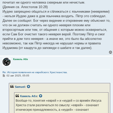
почитал ни одного человека скверным или нечистым.
(Деяния св. Апостолов 10:28)
Иудею запрещено общаться и сближаться с язычниками (неевреями)
- нельзя Иудею даже в дом язычника входить. Пётр это соблюдал.
Далее он сообщил: Бог через видение и откровение ему объяснил то,
что он не должен считать ни одного нееврея плохим или
второсортным или тем, от общения с которым можно оскверниться,
если Сам Бог очистил такого нееврея верой. Поэтому Пётр и смог
прийти в дом того нееврея - а иначе же, это было бы абсолютно
невозможно, так как Пётр никогда не нарушал нормы и правила
Иудаизма (от кашрута до заповеди о шабате и так далее).
Камиль Абэ
Re: История появления не еврейского Христианства.
С
02 авг 2025, 05:05
о
о
б
Samuel
:
щ
е
н
Камиль Абэ
:
и
е
Вообще-то, понятия «еврей » и «иудей » со времён Иисуса
Христа стали различаться по смыслу: «еврей» - означает
этническую принадлежность, а «иудей» - означает