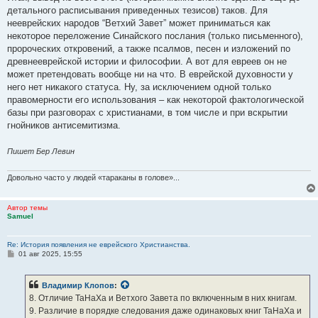
детального расписывания приведенных тезисов) таков. Для
нееврейских народов “Ветхий Завет” может приниматься как
некоторое переложение Синайского послания (только письменного),
пророческих откровений, а также псалмов, песен и изложений по
древнееврейской истории и философии. А вот для евреев он не
может претендовать вообще ни на что. В еврейской духовности у
него нет никакого статуса. Ну, за исключением одной только
правомерности его использования – как некоторой фактологической
базы при разговорах с христианами, в том числе и при вскрытии
гнойников антисемитизма.
Пишет Бер Левин
Довольно часто у людей «тараканы в голове»...
Автор темы
Samuel
Re: История появления не еврейского Христианства.
С
01 авг 2025, 15:55
о
о
б
Владимир Клопов
:
щ
е
8. Отличие ТаНаХа и Ветхого Завета по включенным в них книгам.
н
9. Различие в порядке следования даже одинаковых книг ТаНаХа и
и