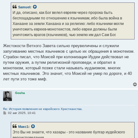
Samuel
:
И да, описано, как Бог велел евреям через пророка быть
беспощадными по отношению к язычникам, ибо была война в
Ханаане за земли Ханаана и за религию: либо язычники могли
уничтожить евреев-монотеистов, либо евреи должны были
уничтожить врагов (язычников), чью землю им дал Сам Бог.
Жестокости Ветхого Завета сильно преувеличены и служили
запугиванию местных язычников с целью их обращения в монотеизм.
Страбон писал, что Моисей при колонизации Иудеи действовал не
путем оружия, а путем религиозной проповеди, и обратил в
монотеизм, который позже стали называть иудаизмом, многих
местных язычников. Это значит, что Моисей не умер по дороге, и 40
лет пути это тоже миф.
Gosha
Re: История появления не еврейского Христианства.
С
02 авг 2025, 10:41
о
о
б
Макс1
:
щ
е
Это Вы не знаете, что хазары - это название булгар иудейского
н
вероисповедания.