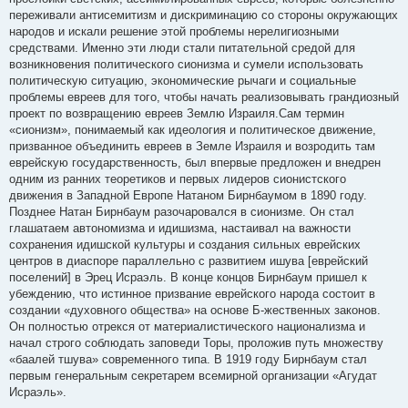
переживали антисемитизм и дискриминацию со стороны окружающих
народов и искали решение этой проблемы нерелигиозными
средствами. Именно эти люди стали питательной средой для
возникновения политического сионизма и сумели использовать
политическую ситуацию, экономические рычаги и социальные
проблемы евреев для того, чтобы начать реализовывать грандиозный
проект по возвращению евреев Землю Израиля.Сам термин
«сионизм», понимаемый как идеология и политическое движение,
призванное объединить евреев в Земле Израиля и возродить там
еврейскую государственность, был впервые предложен и внедрен
одним из ранних теоретиков и первых лидеров сионистского
движения в Западной Европе Натаном Бирнбаумом в 1890 году.
Позднее Натан Бирнбаум разочаровался в сионизме. Он стал
глашатаем автономизма и идишизма, настаивал на важности
сохранения идишской культуры и создания сильных еврейских
центров в диаспоре параллельно с развитием ишува [еврейский
поселений] в Эрец Исраэль. В конце концов Бирнбаум пришел к
убеждению, что истинное призвание еврейского народа состоит в
создании «духовного общества» на основе Б-жественных законов.
Он полностью отрекся от материалистического национализма и
начал строго соблюдать заповеди Торы, проложив путь множеству
«баалей тшува» современного типа. В 1919 году Бирнбаум стал
первым генеральным секретарем всемирной организации «Агудат
Исраэль».