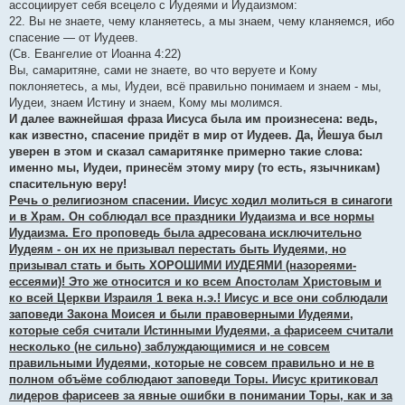
ассоциирует себя всецело с Иудеями и Иудаизмом:
22. Вы не знаете, чему кланяетесь, а мы знаем, чему кланяемся, ибо
спасение — от Иудеев.
(Св. Евангелие от Иоанна 4:22)
Вы, самаритяне, сами не знаете, во что веруете и Кому
поклоняетесь, а мы, Иудеи, всё правильно понимаем и знаем - мы,
Иудеи, знаем Истину и знаем, Кому мы молимся.
И далее важнейшая фраза Иисуса была им произнесена: ведь,
как известно, спасение придёт в мир от Иудеев. Да, Йешуа был
уверен в этом и сказал самаритянке примерно такие слова:
именно мы, Иудеи, принесём этому миру (то есть, язычникам)
спасительную веру!
Речь о религиозном спасении. Иисус ходил молиться в синагоги
и в Храм. Он соблюдал все праздники Иудаизма и все нормы
Иудаизма. Его проповедь была адресована исключительно
Иудеям - он их не призывал перестать быть Иудеями, но
призывал стать и быть ХОРОШИМИ ИУДЕЯМИ (назореями-
ессеями)! Это же относится и ко всем Апостолам Христовым и
ко всей Церкви Израиля 1 века н.э.! Иисус и все они соблюдали
заповеди Закона Моисея и были правоверными Иудеями,
которые себя считали Истинными Иудеями, а фарисеем считали
несколько (не сильно) заблуждающимися и не совсем
правильными Иудеями, которые не совсем правильно и не в
полном объёме соблюдают заповеди Торы. Иисус критиковал
лидеров фарисеев за явные ошибки в понимании Торы, как и за