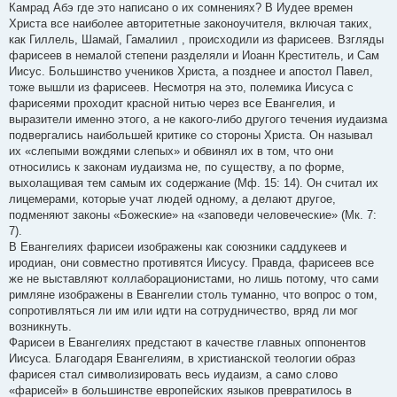
Камрад Абэ где это написано о их сомнениях? В Иудее времен
Христа все наиболее авторитетные законоучителя, включая таких,
как Гиллель, Шамай, Гамалиил , происходили из фарисеев. Взгляды
фарисеев в немалой степени разделяли и Иоанн Креститель, и Сам
Иисус. Большинство учеников Христа, а позднее и апостол Павел,
тоже вышли из фарисеев. Несмотря на это, полемика Иисуса с
фарисеями проходит красной нитью через все Евангелия, и
выразители именно этого, а не какого-либо другого течения иудаизма
подвергались наибольшей критике со стороны Христа. Он называл
их «слепыми вождями слепых» и обвинял их в том, что они
относились к законам иудаизма не, по существу, а по форме,
выхолащивая тем самым их содержание (Мф. 15: 14). Он считал их
лицемерами, которые учат людей одному, а делают другое,
подменяют законы «Божеские» на «заповеди человеческие» (Мк. 7:
7).
В Евангелиях фарисеи изображены как союзники саддукеев и
иродиан, они совместно противятся Иисусу. Правда, фарисеев все
же не выставляют коллаборационистами, но лишь потому, что сами
римляне изображены в Евангелии столь туманно, что вопрос о том,
сопротивляться ли им или идти на сотрудничество, вряд ли мог
возникнуть.
Фарисеи в Евангелиях предстают в качестве главных оппонентов
Иисуса. Благодаря Евангелиям, в христианской теологии образ
фарисея стал символизировать весь иудаизм, а само слово
«фарисей» в большинстве европейских языков превратилось в