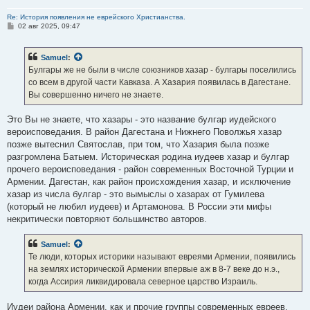
Re: История появления не еврейского Христианства.
С
02 авг 2025, 09:47
о
о
б
Samuel
:
щ
е
Булгары же не были в числе союзников хазар - булгары поселились
н
со всем в другой части Кавказа. А Хазария появилась в Дагестане.
и
е
Вы совершенно ничего не знаете.
Это Вы не знаете, что хазары - это название булгар иудейского
вероисповедания. В район Дагестана и Нижнего Поволжья хазар
позже вытеснил Святослав, при том, что Хазария была позже
разгромлена Батыем. Историческая родина иудеев хазар и булгар
прочего вероисповедания - район современных Восточной Турции и
Армении. Дагестан, как район происхождения хазар, и исключение
хазар из числа булгар - это вымыслы о хазарах от Гумилева
(который не любил иудеев) и Артамонова. В России эти мифы
некритически повторяют большинство авторов.
Samuel
:
Те люди, которых историки называют евреями Армении, появились
на землях исторической Армении впервые аж в 8-7 веке до н.э.,
когда Ассирия ликвидировала северное царство Израиль.
Иудеи района Армении, как и прочие группы современных евреев,