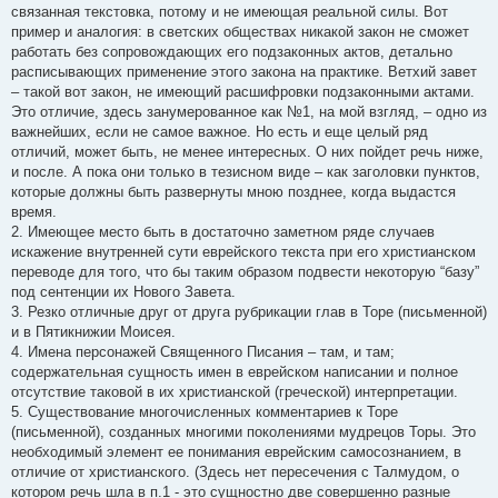
связанная текстовка, потому и не имеющая реальной силы. Вот
пример и аналогия: в светских обществах никакой закон не сможет
работать без сопровождающих его подзаконных актов, детально
расписывающих применение этого закона на практике. Ветхий завет
– такой вот закон, не имеющий расшифровки подзаконными актами.
Это отличие, здесь занумерованное как №1, на мой взгляд, – одно из
важнейших, если не самое важное. Но есть и еще целый ряд
отличий, может быть, не менее интересных. О них пойдет речь ниже,
и после. А пока они только в тезисном виде – как заголовки пунктов,
которые должны быть развернуты мною позднее, когда выдастся
время.
2. Имеющее место быть в достаточно заметном ряде случаев
искажение внутренней сути еврейского текста при его христианском
переводе для того, что бы таким образом подвести некоторую “базу”
под сентенции их Нового Завета.
3. Резко отличные друг от друга рубрикации глав в Торе (письменной)
и в Пятикнижии Моисея.
4. Имена персонажей Священного Писания – там, и там;
содержательная сущность имен в еврейском написании и полное
отсутствие таковой в их христианской (греческой) интерпретации.
5. Существование многочисленных комментариев к Торе
(письменной), созданных многими поколениями мудрецов Торы. Это
необходимый элемент ее понимания еврейским самосознанием, в
отличие от христианского. (Здесь нет пересечения с Талмудом, о
котором речь шла в п.1 - это сущностно две совершенно разные