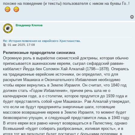
похоже на поведение (и тексты) пользователя с ником на буквы Го..!
Владимир Клопов
Re: История появления не еврейского Христианства.
С
01 авг 2025, 17:08
о
о
Религиозные прародители сионизма
б
Огромную роль в выработке сионистской доктрины, которая обычно
щ
е
приписывается ашкеназским евреям, сыграл сефардский раввин-
н
каббалист Йеуда бен Соломон Хай Алкалай (1798—1878). Опираясь
и
е
на традиционные еврейские источники, он определил, что для
раскрытия Машиаха и Окончательного Избавления необходимо
чтобы евреи вернулись в Землю Израиля. Он считал, что 1840 год
должен стать «Годом Избавления», причем речь шла не о
календарном годе, а о столетии, которое продлится до 1939 года и
будет представлять собой «дни Машиаха». Рав Алкалай утверждал,
что если не будут предприняты энергичные шаги, готовящие
массовое возвращение евреев в Землю Израиля, то момент будет
безвозвратно упущен, и следующий представится лишь в 1940 году.
В итоге евреи все равно начнут возвращаться в Палестину, однако
Всевышний «будет собирать разбросанных, изливая ярость», и в
итоге тот же результат будет достигнут с большими потерями, в