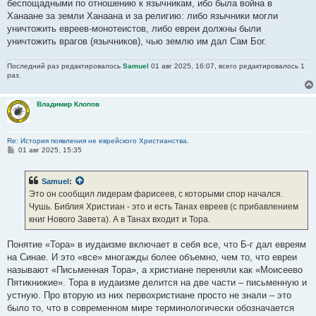
беспощадными по отношению к язычникам, ибо была война в
Ханаане за земли Ханаана и за религию: либо язычники могли
уничтожить евреев-монотеистов, либо евреи должны были
уничтожить врагов (язычников), чью землю им дал Сам Бог.
Последний раз редактировалось
Samuel
01 авг 2025, 16:07, всего редактировалось 1
раз.
Владимир Клопов
Re: История появления не еврейского Христианства.
С
01 авг 2025, 15:35
о
о
б
Samuel
:
щ
е
Это он сообщил лидерам фарисеев, с которыми спор начался.
н
Чушь. Библия Христиан - это и есть Танах евреев (с прибавлением
и
е
книг Нового Завета). А в Танах входит и Тора.
Понятие «Тора» в иудаизме включает в себя все, что Б-г дал евреям
на Синае. И это «все» многажды более объемно, чем то, что евреи
называют «Письменная Тора», а христиане переняли как «Моисеево
Пятикнижие». Тора в иудаизме делится на две части – письменную и
устную. Про вторую из них первохристиане просто не знали – это
было то, что в современном мире терминологически обозначается