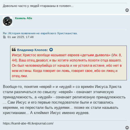
Довольно часто у людей «тараканы в голове»...
Камиль Абэ
Re: История появления не еврейского Христианства.
С
01 авг 2025, 17:48
о
о
б
Владимир Клопов
:
щ
е
Иисус Христос вообще называет евреев «детьми дьявола» (Ин. 8,
н
44). Ваш отец диавол; и вы хотите исполнять похоти отца вашего.
и
е
Он был человекоубийца от начала и не устоял в истине, ибо нет в
нем истины. Когда говорит он ложь, говорит свое, ибо он лжец и
отец лжи.
Вообще-то, понятия «еврей » и «иудей » со времён Иисуса Христа
стали различаться по смыслу: «еврей» - означает этническую
принадлежность, а «иудей» - означает религиозную принадлежность
... Сам Иисус и его первые последователи были и оставались
евреями, но перестали быть иудеями... позже их стали называть
христианами... А клеймил Иисус именно иудеев.
https://kamil-abe-46.livejournal.com/