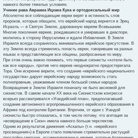
намного более тяжелых условиях.
Учение рава Авраама Ицхака Кука и ортодоксальный мир
Абсолютно все соблюдающие евреи верят в истинность слов
пророков, которые обещали, что еврейский народ вернется в Эрец
Исраэль — в Святую Землю, дарованную евреям Всевышним.
Многие поколения евреев, рождавшихся и умиравших в диаспоре,
молились в сторону Иерусалима и ждали Избавления. В Земле
Израиля всегда сохранялось минимальное еврейское присутствие. В
эту Землю всегда стремились попасть евреи, говорившие на разных
языках и представляющие все общины, разбросанные по миру.
При этом очень важно понимать, что первые сионисты «хотели быть
как все народы», против чего евреев неоднократно предостерегала
Тора. Они искренне верили, что создание «еврейского национального
государства» дарует еврейскому народу возможность стать
полноправным, уважаемым членом большой семьи народов.
Возвращение в Землю Израиля поначалу не было аксиомой для
сионистов. В самом начале XX века на Сионистском конгрессе
всерьез рассматривался «Угандийский план», предполагавший
создание автономного агропромышленного еврейского образования в
Африке под контролем Британии. Впрочем, от идеи с Угандой
сионисты быстро отказались, в том числе потому, что агитация за
«возвращение в Сион» имела намного больше перспектив.
Одним из результатов движения «Аскалы» (т.н. «еврейского
просвещения») в Европе стало появление стремительно растущей
прослойки светских, ассимилированных евреев, которые болезненно