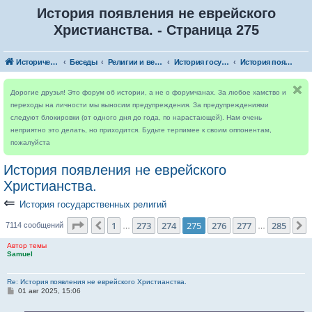
История появления не еврейского
Христианства. - Страница 275
Исторический форум
Беседы
Религии и верования мира
История государственных религий
История появления не еврейского Христианства.
Дорогие друзья! Это форум об истории, а не о форумчанах. За любое хамство и
переходы на личности мы выносим предупреждения. За предупреждениями
следуют блокировки (от одного дня до года, по нарастающей). Нам очень
неприятно это делать, но приходится. Будьте терпимее к своим оппонентам,
пожалуйста
История появления не еврейского
Христианства.
⇐
История государственных религий
Страница
275
из
285
1
273
274
275
276
277
285
Пред.
7114 сообщений
…
…
Автор темы
Samuel
Re: История появления не еврейского Христианства.
С
01 авг 2025, 15:06
о
о