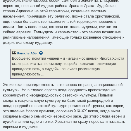
иудеохристиане назореи, ессеи, сампсеи и эбиониты. Епифаний,
вероятно, не знал об иудеях района Ирана и Ирака. Иудейская
страна Адиабена на этой территории, созданная местным
населением, принявшим эту религию, позже стала христианской,
еще позже большинство населения этой территории перешло в
ислам. Часть населения, которая осталась иудеями, считается
сейчас евреями. Талмудизм и караимство - это заново возникшие
религиозные направления, имеющие только косвенное отношение к
дохристианскому иудаизму.
Камиль Абэ
:
Вообще-то, понятия «еврей » и «иудей » со времён Иисуса Христа
стали различаться по смыслу: «еврей» - означает этническую
принадлежность, а «иудей» - означает религиозную
принадлежность ...
Этническая принадлежность - это вопрос не расы, а национальной
культуры. Но в случае евреев неоднородность происхождения
коррелирует с неоднородностью светской культуры. Попытки
создать национальную культуру на базе такой разнородной и
неоднородной по светской культуре религиозной группы, как евреи,
это явление Нового времени, особенно XIX-XX веков, когда были
созданы мифы о семитской еврейской расе. До этого слова еврей и
иудей значили одно и то же. Христиан не сразу перестали называть
евреями и иудеями.