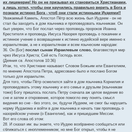
их лицемерие! Но он не призывал их становиться Христианами,
а лишь хотел, чтобы они научились правильно верить в Бога и
познали истинно Бога - чтоб они стали истинными Иудеями!!
Уважаемый Камиль, Апостол Пётр всю жизнь был Иудеем - он не
стал бы заходить в дом язычника и проповедовать язычникам. Он
был уверен, что Бог послал через проповедь пророков Иоанна
Крестителя и проповедь Иисуса Назорея проповедь о покаянии и
истинное учение о возвращении к истинно иудейской вере именно к
израильтянам, а не к израильтянам и всем языческим народам:
36. Он (Бог)
послал сынам Израилевым слово,
благовествуя мир
чрез Иисуса Христа; Сей есть Господь всех.
(Деяния св. Апостолов 10:36)
Итак, то, что Христиане называют Словом Божьим или Евангелием,
по мнению Апостола Петра, адресовано было и послано Богом
только для израильтян.
Для того, чтобы Пётр осмелился зайти в дом язычника Корнилия и
проповедовать этому язычнику и его семье и друзьям (язычникам
тоже) Богу пришлось послать Петру сначала аж целое видение во
сне и затем и откровение, которое помогло ему понять смысл
видения во сне - без этого, он, будучи Иудеем, не смог бы нарушить
норму Иудаизма и войти в дом язычника и начать там проповедь о
назорейском учении (о Евангелии), как и пришедшем Мессии.
Вот его слова об этом:
28. И сказал им: вы знаете, что Иудею возбранено сообщаться или
сближаться с иноплеменником; но мне Бог открыл, чтобы я не