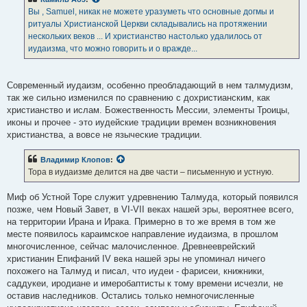
Вы , Samuel, никак не можете уразуметь что основные догмы и
ритуалы Христианской Церкви складывались на протяжении
нескольких веков ... И христианство настолько удалилось от
иудаизма, что можно говорить и о вражде...
Современный иудаизм, особенно преобладающий в нем талмудизм,
так же сильно изменился по сравнению с дохристианским, как
христианство и ислам. Божественность Мессии, элементы Троицы,
иконы и прочее - это иудейские традиции времен возникновения
христианства, а вовсе не языческие традиции.
Владимир Клопов
:
Тора в иудаизме делится на две части – письменную и устную.
Миф об Устной Торе служит удревнению Талмуда, который появился
позже, чем Новый Завет, в VI-VII веках нашей эры, вероятнее всего,
на территории Ирана и Ирака. Примерно в то же время в том же
месте появилось караимское направление иудаизма, в прошлом
многочисленное, сейчас малочисленное. Древнееврейский
христианин Епифаний IV века нашей эры не упоминал ничего
похожего на Талмуд и писал, что иудеи - фарисеи, книжники,
саддукеи, иродиане и имеробаптисты к тому времени исчезли, не
оставив наследников. Остались только немногочисленные