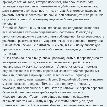
приходит Устная Тора, которая поясняет, что прочитывать эту
заповедь надо как запрет «незаконного убийства», и, конечно же,
дает критерии этой законности, т.е. ситуаций, в которых разрешено
убивать. Таковых всего три: на войне, при самозащите и по решению
суда (бейт-дина). И по каждому еще есть более детальные
пояснения.
Ветхий же Завет, не имея расшифровки, как следствие оставляет
все заповеди в каком-то подвешенном состоянии. И отсюда у
христиан совершенно вольное с ними обращение. Та же возможность
убийства практическими ситуациями никак не оговорена, потому они
и льют кровь рекой, не считаясь ни с чем, в т.ч. и нашу еврейскую –
при погромах, наветах, своих собственных неурядицах и войнах и
т.д., и т.п.
И, как правило, свою вину, свою кровожадность они перекладывают
на евреев – сами, мол, виноваты, раз не хотят приобщаться к
«правильному» богу, т.е. креститься. А христианские антисемиты
еще пытаются и выставить евреев как зачинателей беспричинных
убийств, приводя в пример Книгу Эстер (у них – Есфирь) и,
соответственно, наш праздник Пурим. (Подробней об этом их навете
можно посмотреть здесь . Там, в ответе одному антисемиту
показано, что описанное в Книге Эстер уничтожение персов евреями
было не более, чем явно требующейся самозащитой. )
Итак, для евреев «Тора» – это общее понятие, необходимо
включающее так же и Устную Тору. А Ветхий Завет (или, здесь
точнее – его часть: Пятикнижие Моисея), это отдельная, ни с чем не