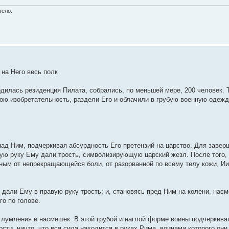
тело.
 на Него весь полк
ходилась резиденция Пилата, собрались, по меньшей мере, 200 человек. 
ою изобретательность, раздели Его и облачили в грубую военную одеж
ад Ним, подчеркивая абсурдность Его претензий на царство. Для заверш
вую руку Ему дали трость, символизирующую царский жезл. После того, к
ным от непрекращающейся боли, от разорванной по всему телу кожи, И
 дали Ему в правую руку трость; и, становясь пред Ним на колени, насм
го по голове.
глумления и насмешек. В этой грубой и наглой форме воины подчеркива
сти, ничто, что вся сила находится в руках Рима, воинами которого они