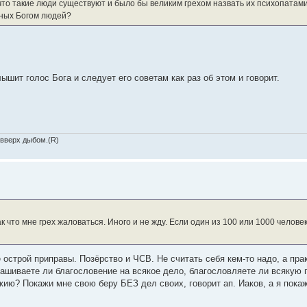
то такие люди существуют и было бы великим грехом назвать их психопатами. 
нных Богом людей?
лышит голос Бога и следует его советам как раз об этом и говорит.
 вверх дыбом.(R)
ак что мне грех жаловаться. Иного и не жду. Если один из 100 или 1000 челов
тве острой приправы. Позёрство и ЧСВ. Не считать себя кем-то надо, а пр
рашиваете ли благословение на всякое дело, благословляете ли всякую 
ию? Покажи мне свою беру БЕЗ дел своих, говорит ап. Иаков, а я покаж