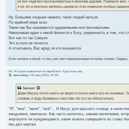
их Бог наделил прозорливостью и многими дарами. Поверьте мне, ч
я не лгу и реально являюсь одним из этих немногих особых одаре
Ну, Божьими людьми назвать таких людей нельзя.
По крайней мере всех.
Такие как Вы называются одержимыми или бесноватыми.
Навязчивая идея о некой близости к Богу, уверенность в том, что с
Вот как то так Самуил.
Это кстати не лечится.
А отчитывать Вас вряд ли кто возьмется.
Если человек учёный, то ему уже свет переворачивается вверх ногами. Пардон,
Re: История появления не еврейского Христианства.
С
крысовод
»
02 июн 2021, 07:44
о
о
б
Samuel
:
щ
е
Даже Иисусу почти никто не верил и почти никто его не понимал. Т
н
словам, я буду безмерно счастлив. Но это не обязательно.
и
е
"Я", "мне", "меня", "моё"... И Иисус для красного словца, в качес
ежедневно, ежечасно. Как часто молитесь, какими молитвами, исп
жертвуете ли нуждающимся, какие аскезы совершаете во славу бож
без дел мертва.