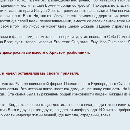
оде, так что толпа уже была враждебно настроена, пропитавшись этой 
кричали – "если Ты Сын Божий – сойди со креста"! Находясь во власти
ли и главные враги Иисуса Христа - религиозные начальники. Они поним
 пришел от Бога. Но, так как Иисус не согласился поддержать их рели
, достигнув своей цели, первосвященники, вместе со своей свитой тоже 
себя в том, что Иисус не может быть Сыном Божьим и Царем Израилев
ами и фарисеями, насмехаясь, говорили: других спасал, а Себя Самого
на Бога; пусть теперь избавит Его, если Он угоден Ему. Ибо Он сказал:
ь даже распятые вместе с Христом разбойники.
, и начал останавливать своего приятеля.
ескую злобу в ее наивысшей форме. Послав своего Единородного Сына н
ховностью. Эта история показывает каждому из нас нашу сущность. На 
ожди. Эта сцена была выражением общей греховности людей. Каждый из н
еть. Когда эта конфронтация достигает своего пика, люди готовы излить
ив Бога и друг против друга, создает атмосферу ада. И Христос добро
брести надежду жизни вечной, где нет зла, страданий, греха.