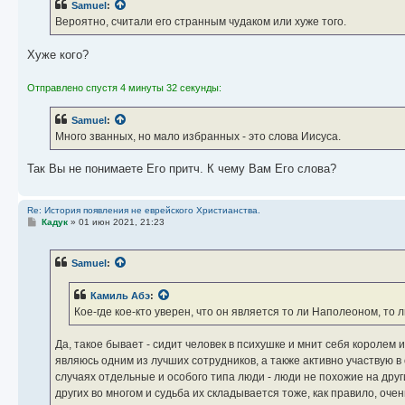
Samuel
:
Вероятно, считали его странным чудаком или хуже того.
Хуже кого?
Отправлено спустя 4 минуты 32 секунды:
Samuel
:
Много званных, но мало избранных - это слова Иисуса.
Так Вы не понимаете Его притч. К чему Вам Его слова?
Re: История появления не еврейского Христианства.
С
Кадук
»
01 июн 2021, 21:23
о
о
б
Samuel
:
щ
е
н
Камиль Абэ
:
и
е
Кое-где кое-кто уверен, что он является то ли Наполеоном, то л
Да, такое бывает - сидит человек в психушке и мнит себя королем
являюсь одним из лучших сотрудников, а также активно участвую в
случаях отдельные и особого типа люди - люди не похожие на други
других во многом и судьба их складывается тоже, как правило, очен