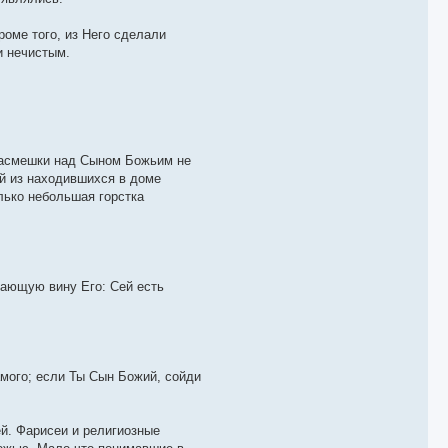
оме того, из Него сделали
и нечистым.
 насмешки над Сыном Божьим не
ый из находившихся в доме
лько небольшая горстка
чающую вину Его: Сей есть
мого; если Ты Сын Божий, сойди
ей. Фарисеи и религиозные