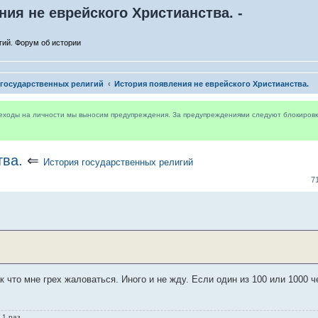
ия не еврейского Христианства. -
гий. Форум об истории
 государственных религий
История появления не еврейского Христианства.
реходы на личности мы выносим предупреждения. За предупреждениями следуют блокировки 
тва.
⇐
История государственных религий
7
ак что мне грех жаловаться. Иного и не жду. Если один из 100 или 1000 
 1 раз.