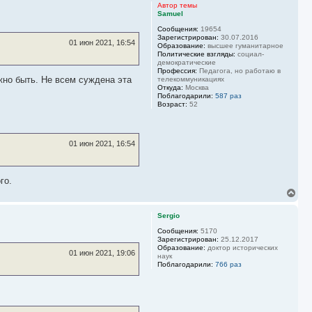
р
Автор темы
н
Samuel
у
Сообщения:
19654
т
Зарегистрирован:
30.07.2016
ь
01 июн 2021, 16:54
Образование:
высшее гуманитарное
с
Политические взгляды:
социал-
я
демократические
к
Профессия:
Педагога, но работаю в
н
жно быть. Не всем суждена эта
телекоммуникациях
Откуда:
Москва
а
Поблагодарили:
587 раз
ч
Возраст:
52
а
л
у
01 июн 2021, 16:54
го.
В
е
р
Sergio
н
у
Сообщения:
5170
Зарегистрирован:
25.12.2017
т
Образование:
доктор исторических
ь
01 июн 2021, 19:06
наук
с
Поблагодарили:
766 раз
я
к
н
а
ч