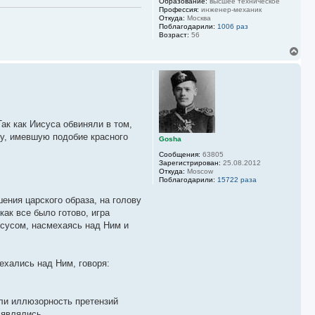
Образование:
высшее техническое
Профессия:
инженер-механик
Откуда:
Москва
Поблагодарили:
1006 раз
Возраст:
56
В
е
р
н
у
т
ь
с
Так как Иисуса обвиняли в том,
я
ду, имевшую подобие красного
к
Gosha
н
Сообщения:
63805
а
Зарегистрирован:
25.08.2012
ч
Откуда:
Moscow
а
Поблагодарили:
15722 раза
л
у
ения царского образа, на голову
ак все было готово, игра
исусом, насмехаясь над Ним и
ехались над Ним, говоря:
ли иллюзорность претензий
 являлись.