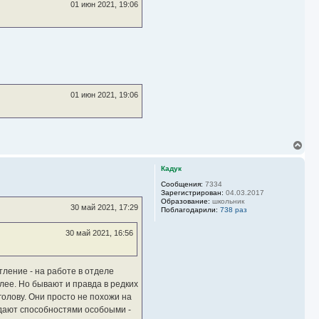
01 июн 2021, 19:06
а
л
у
01 июн 2021, 19:06
В
е
р
Кадук
н
у
Сообщения:
7334
Зарегистрирован:
04.03.2017
т
Образование:
школьник
ь
30 май 2021, 17:29
Поблагодарили:
738 раз
с
я
30 май 2021, 16:56
к
н
а
ч
тление - на работе в отделе
а
л
лее. Но бывают и правда в редких
у
голову. Они просто не похожи на
бладают способностями особоыми -