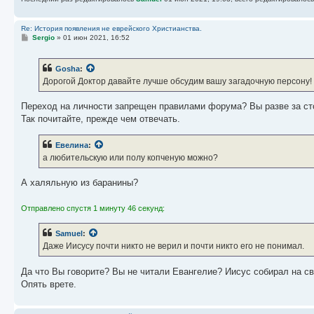
Re: История появления не еврейского Христианства.
С
Sergio
»
01 июн 2021, 16:52
о
о
б
Gosha
:
щ
е
Дорогой Доктор давайте лучше обсудим вашу загадочную персону!
н
и
е
Переход на личности запрещен правилами форума? Вы разве за ст
Так почитайте, прежде чем отвечать.
Евелина
:
а любительскую или полу копченую можно?
А халяльную из баранины?
Отправлено спустя 1 минуту 46 секунд:
Samuel
:
Даже Иисусу почти никто не верил и почти никто его не понимал.
Да что Вы говорите? Вы не читали Евангелие? Иисус собирал на с
Опять врете.