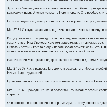
Христа публично унижали самыми разными способами. Прежде всего
карикатуру царя. В конце концов, в Него плевали. Это вообще счит
По всей видимости, изощренные насмешки и унижения продолжали
Мф 27:31 И когда насмеялись над Ним, сняли с Него багряницу, и о
Иисусу вернули Его одежду только потому, что иудейские законы 
закончились. Над Иисусом Христом издевались и глумились все, кт
Пилата и затем у креста людей использовал возможность, чтобы п
учеников и нескольких женщин, из последователей Христа.
Распинавшие Его, прямо под крестом бесцеремонно делили Его оде
Мф 27:35-37 Распявшие же Его делили одежды Его, бросая жребий; 
Иисус, Царь Иудейский.
Прохожие, не могли спокойно пройти мимо, но злословили Сына Бож
Мф 27:39-40 Проходящие же злословили Его, кивая головами свои
с креста.
Они повторяли слова обвинения против Христа, озвученного в дом