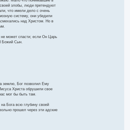
ложью. Мало что понимавшие в
 своей злобы, люди претендуют
али, что имели дело с очень
гиозную систему, они убедили
насмехались над Христом. Но в
ым.
 не может спасти; если Он Царь
 Я Божий Сын.
а землю, Бог позволил Ему
Иисуса Христа обрушили свое
ас мог бы быть там.
 на Бога всю глубину своей
вольно прошел через эти адские