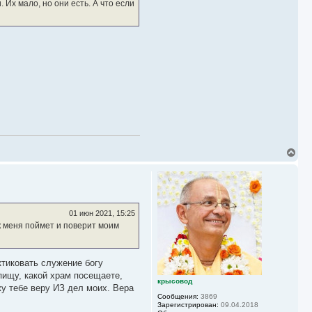
Их мало, но они есть. А что если
В
е
р
н
у
т
ь
01 июн 2021, 15:25
с
ек меня поймет и поверит моим
я
к
н
а
актиковать служение богу
ч
пищу, какой храм посещаете,
а
крысовод
у тебе веру ИЗ дел моих. Вера
л
Сообщения:
3869
у
Зарегистрирован:
09.04.2018