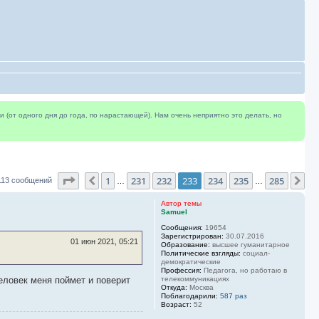
(от одного дня до года, по нарастающей). Нам очень неприятно это делать, но
Страница
233
из
285
1
231
232
233
234
235
285
Пред.
Сл
113 сообщений
…
…
Автор темы
Samuel
Сообщения:
19654
Зарегистрирован:
30.07.2016
01 июн 2021, 05:21
Образование:
высшее гуманитарное
Политические взгляды:
социал-
демократические
Профессия:
Педагога, но работаю в
человек меня поймет и поверит
телекоммуникациях
Откуда:
Москва
Поблагодарили:
587 раз
Возраст:
52