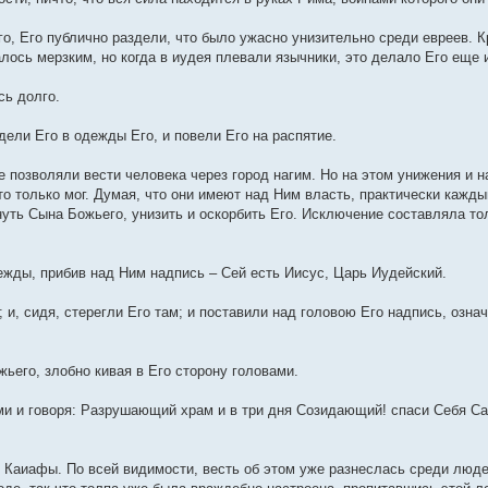
, Его публично раздели, что было ужасно унизительно среди евреев. Кр
алось мерзким, но когда в иудея плевали язычники, это делало Его еще 
сь долго.
дели Его в одежды Его, и повели Его на распятие.
не позволяли вести человека через город нагим. Но на этом унижения и
о только мог. Думая, что они имеют над Ним власть, практически кажд
нуть Сына Божьего, унизить и оскорбить Его. Исключение составляла то
жды, прибив над Ним надпись – Сей есть Иисус, Царь Иудейский.
и, сидя, стерегли Его там; и поставили над головою Его надпись, озна
ьего, злобно кивая в Его сторону головами.
ми и говоря: Разрушающий храм и в три дня Созидающий! спаси Себя Са
е Каиафы. По всей видимости, весть об этом уже разнеслась среди люд