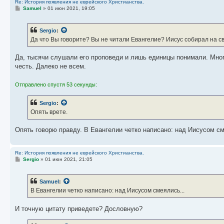
Re: История появления не еврейского Христианства.
С
Samuel
»
01 июн 2021, 19:05
о
о
б
Sergio
:
щ
е
Да что Вы говорите? Вы не читали Евангелие? Иисус собирал на 
н
и
е
Да, тысячи слушали его проповеди и лишь единицы понимали. Много
честь. Далеко не всем.
Отправлено спустя 53 секунды:
Sergio
:
Опять врете.
Опять говорю правду. В Евангелии четко написано: над Иисусом см
Re: История появления не еврейского Христианства.
С
Sergio
»
01 июн 2021, 21:05
о
о
б
Samuel
:
щ
е
В Евангелии четко написано: над Иисусом смеялись...
н
и
е
И точную цитату приведете? Дословную?