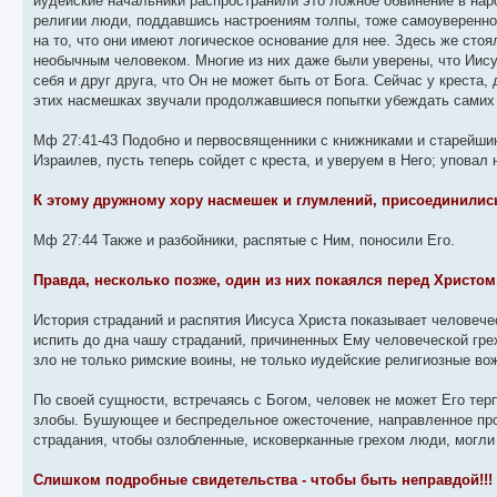
иудейские начальники распространили это ложное обвинение в нар
религии люди, поддавшись настроениям толпы, тоже самоуверенно 
на то, что они имеют логическое основание для нее. Здесь же стоя
необычным человеком. Многие из них даже были уверены, что Иисус
себя и друг друга, что Он не может быть от Бога. Сейчас у креста
этих насмешках звучали продолжавшиеся попытки убеждать самих 
Мф 27:41-43 Подобно и первосвященники с книжниками и старейшин
Израилев, пусть теперь сойдет с креста, и уверуем в Него; уповал 
К этому дружному хору насмешек и глумлений, присоединилис
Мф 27:44 Также и разбойники, распятые с Ним, поносили Его.
Правда, несколько позже, один из них покаялся перед Христом
История страданий и распятия Иисуса Христа показывает человеч
испить до дна чашу страданий, причиненных Ему человеческой гре
зло не только римские воины, не только иудейские религиозные в
По своей сущности, встречаясь с Богом, человек не может Его терп
злобы. Бушующее и беспредельное ожесточение, направленное прот
страдания, чтобы озлобленные, исковерканные грехом люди, могли о
Слишком подробные свидетельства - чтобы быть неправдой!!!