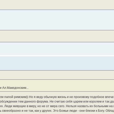
и Ал.Македонским...
 или папой римским)) Но я веду обычную жизнь и не произвожу подобное впеча
 обсуждении тем данного форума. Не считаю себя царем или королем и так да
х. Люди живущие в миру, но не от мира сего. Нельзя назвать их больными на 
ь своеобразно и не так, как у других. Это Божьи люди - они близки к Богу. О