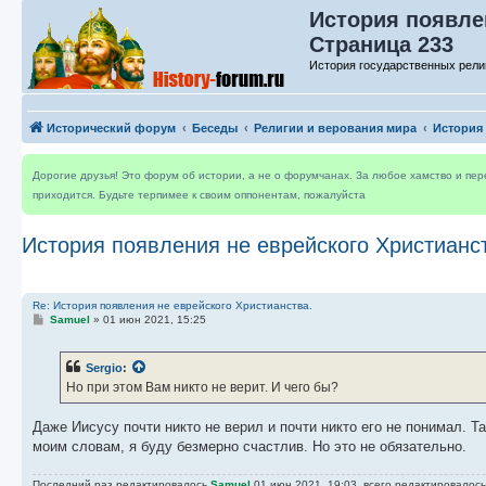
История появлен
Страница 233
История государственных рели
Исторический форум
Беседы
Религии и верования мира
История
Дорогие друзья! Это форум об истории, а не о форумчанах. За любое хамство и пе
приходится. Будьте терпимее к своим оппонентам, пожалуйста
История появления не еврейского Христианс
Re: История появления не еврейского Христианства.
С
Samuel
»
01 июн 2021, 15:25
о
о
б
Sergio
:
щ
е
Но при этом Вам никто не верит. И чего бы?
н
и
е
Даже Иисусу почти никто не верил и почти никто его не понимал. Т
моим словам, я буду безмерно счастлив. Но это не обязательно.
Последний раз редактировалось
Samuel
01 июн 2021, 19:03, всего редактировалось