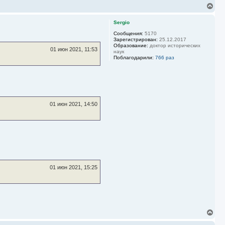
В
е
р
Sergio
н
у
Сообщения:
5170
Зарегистрирован:
25.12.2017
т
Образование:
доктор исторических
ь
01 июн 2021, 11:53
наук
с
Поблагодарили:
766 раз
я
к
н
а
ч
а
л
01 июн 2021, 14:50
у
01 июн 2021, 15:25
В
е