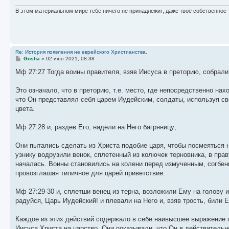
В этом материальном мире тебе ничего не принадлежит, даже твоё собственное 
Re: История появления не еврейского Христианства.
С
Gosha
»
02 июн 2021, 08:38
о
о
Мф 27:27 Тогда воины правителя, взяв Иисуса в преторию, собрали
б
щ
е
Это означало, что в преторию, т.е. место, где непосредственно на
н
что Он представлял себя царем Иудейским, солдаты, используя св
и
е
цвета.
Мф 27:28 и, раздев Его, надели на Него багряницу;
Они пытались сделать из Христа подобие царя, чтобы посмеяться н
узнику водрузили венок, сплетенный из колючек терновника, в пра
началась. Воины становились на колени перед измученным, согбен
провозглашая типичное для царей приветствие.
Мф 27:29-30 и, сплетши венец из терна, возложили Ему на голову и
радуйся, Царь Иудейский! и плевали на Него и, взяв трость, били Е
Каждое из этих действий содержало в себе наивысшее выражение 
Иисуса Христа на царство. Они показывали, что Он в действительно