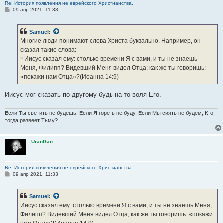
Re: История появления не еврейского Христианства.
С
09 апр 2021, 11:33
о
о
б
Samuel
:
щ
е
Многие люди понимают слова Христа буквально. Например, он
н
сказал такие слова:
и
е
⁹ Иисус сказал ему: столько времени Я с вами, и ты не знаешь
Меня, Филипп? Видевший Меня видел Отца; как же ты говоришь:
«покажи нам Отца»?(Иоанна 14:9)
Иисус мог сказать по-другому будь на то воля Его.
Если Ты светить не будешь, Если Я гореть не буду, Если Мы сиять не будем, Кто
тогда развеет Тьму?
UranGan
Re: История появления не еврейского Христианства.
С
09 апр 2021, 11:33
о
о
б
Samuel
:
щ
е
Иисус сказал ему: столько времени Я с вами, и ты не знаешь Меня,
н
Филипп? Видевший Меня видел Отца; как же ты говоришь: «покажи
и
е