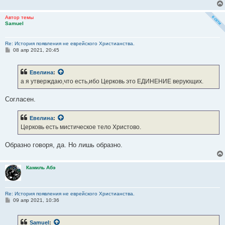
Автор темы
Samuel
Re: История появления не еврейского Христианства.
С
08 апр 2021, 20:45
о
о
б
Евелина
:
щ
е
а я утверждаю,что есть,ибо Церковь это ЕДИНЕНИЕ верующих.
н
и
е
Согласен.
Евелина
:
Церковь есть мистическое тело Христово.
Образно говоря, да. Но лишь образно.
Камиль Абэ
Re: История появления не еврейского Христианства.
С
09 апр 2021, 10:36
о
о
б
Samuel
:
щ