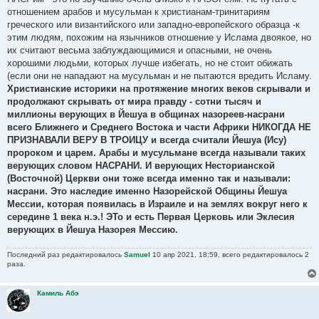
отношением арабов и мусульман к христианам-тринитариям
греческого или византийского или западно-европейского образца -к
этим людям, похожим на язычников отношение у Ислама двоякое, но
их считают весьма заблуждающимися и опасными, не очень
хорошими людьми, которых лучше избегать, но не стоит обижать
(если они не нападают на мусульман и не пытаются вредить Исламу.
Христианские историки на протяжение многих веков скрывали и
продолжают скрывать от мира правду - сотни тысяч и
миллионы верующих в Йешуа в общинах назореев-насрани
всего Ближнего и Среднего Востока и части Африки НИКОГДА НЕ
ПРИЗНАВАЛИ ВЕРУ В ТРОИЦУ и всегда считали Йешуа (Ису)
пророком и царем. Арабы и мусульмане всегда называли таких
верующих словом НАСРАНИ. И верующих Несторианской
(Восточной) Церкви они тоже всегда именно так и называли:
насрани. Это наследие именно Назорейской Общины Йешуа
Мессии, которая появилась в Израиле и на землях вокруг него к
середине 1 века н.э.! ЭТо и есть Первая Церковь или Эклесия
верующих в Йешуа Назорея Мессию.
Последний раз редактировалось
Samuel
10 апр 2021, 18:59, всего редактировалось 2
раза.
Камиль Абэ