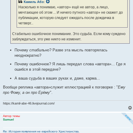
Камиль Абэ
:
и
е
Насколько я понимаю, «автор» ещё не автор, а лицо,
мечтающее об этом ... И ничего путного «автор» не скажет до
публикации, которую следует ожидать после дождичка в
четверг...
Стабильно ошибочное понимание. Это судьба. Если кому суждено
заблуждаться, это уже никто не изменит.
Почему
стабильно
? Разве эта мысль повторялась
неоднократно?
Почему ошибочное? Я лишь передал слова «автора»... Где я
ошибся в этой передаче?
А ваша судьба в ваших руках и, даже, карма...
Вообще реплика «автора»служит иллюстрацией к поговорке : "
Ему
про Фому, а он про Ерёму
".
https://kamil-abe-46.livejournal.com/
Автор темы
Samuel
Re: История появления не еврейского Христианства.