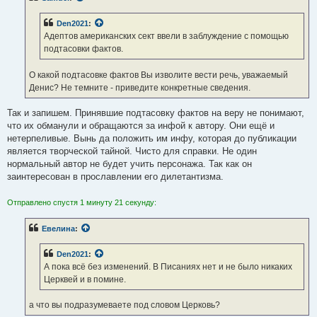
е
н
Den2021
:
и
е
Адептов американских сект ввели в заблуждение с помощью
подтасовки фактов.
О какой подтасовке фактов Вы изволите вести речь, уважаемый
Денис? Не темните - приведите конкретные сведения.
Так и запишем. Принявшие подтасовку фактов на веру не понимают,
что их обманули и обращаются за инфой к автору. Они ещё и
нетерпеливые. Вынь да положить им инфу, которая до публикации
является творческой тайной. Чисто для справки. Не один
нормальный автор не будет учить персонажа. Так как он
заинтересован в прославлении его дилетантизма.
Отправлено спустя 1 минуту 21 секунду:
Евелина
:
Den2021
:
А пока всё без изменений. В Писаниях нет и не было никаких
Церквей и в помине.
а что вы подразумеваете под словом Церковь?