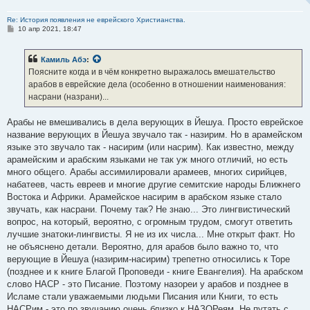
Re: История появления не еврейского Христианства.
С
10 апр 2021, 18:47
о
о
б
Камиль Абэ
:
щ
е
Поясните когда и в чём конкретно выражалось вмешательство
н
арабов в еврейские дела (особенно в отношении наименования:
и
е
насрани (назрани)...
Арабы не вмешивались в дела верующих в Йешуа. Просто еврейское
название верующих в Йешуа звучало так - назирим. Но в арамейском
языке это звучало так - насирим (или насрим). Как известно, между
арамейским и арабским языками не так уж много отличий, но есть
много общего. Арабы ассимилировали арамеев, многих сирийцев,
набатеев, часть евреев и многие другие семитские народы Ближнего
Востока и Африки. Арамейское насирим в арабском языке стало
звучать, как насрани. Почему так? Не знаю... Это лингвистический
вопрос, на который, вероятно, с огромным трудом, смогут ответить
лучшие знатоки-лингвисты. Я не из их числа... Мне открыт факт. Но
не объяснено детали. Вероятно, для арабов было важно то, что
верующие в Йешуа (назирим-насирим) трепетно относились к Торе
(позднее и к книге Благой Проповеди - книге Евангелия). На арабском
слово НАСР - это Писание. Поэтому назореи у арабов и позднее в
Исламе стали уважаемыми людьми Писания или Книги, то есть
НАСРим - это по звучанию очень близко к НАЗОРеям. Не путать с