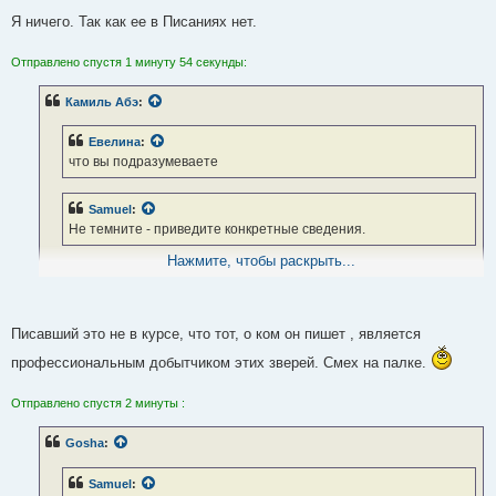
Я ничего. Так как ее в Писаниях нет.
Отправлено спустя 1 минуту 54 секунды:
Камиль Абэ
:
Евелина
:
что вы подразумеваете
Samuel
:
Не темните - приведите конкретные сведения.
Нажмите, чтобы раскрыть...
Дорогие коллеги , да не надо загонять
Den2021
в угол...
раненный и
загнанный в угол заяц - это страшный зверь.Он в таком
состоянии способен справится и с лисицей, если не истечет
кровью.
Писавший это не в курсе, что тот, о ком он пишет , является
профессиональным добытчиком этих зверей. Смех на палке.
Отправлено спустя 2 минуты :
Gosha
:
Samuel
: