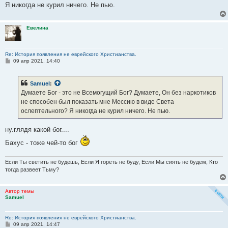
Я никогда не курил ничего. Не пью.
Евелина
Re: История появления не еврейского Христианства.
С
09 апр 2021, 14:40
о
о
б
Samuel
:
щ
е
Думаете Бог - это не Всемогущий Бог? Думаете, Он без наркотиков
н
не способен был показать мне Мессию в виде Света
и
е
ослептельного? Я никогда не курил ничего. Не пью.
ну.глядя какой бог....
Бахус - тоже чей-то бог
Если Ты светить не будешь, Если Я гореть не буду, Если Мы сиять не будем, Кто
тогда развеет Тьму?
Автор темы
Samuel
Re: История появления не еврейского Христианства.
С
09 апр 2021, 14:47