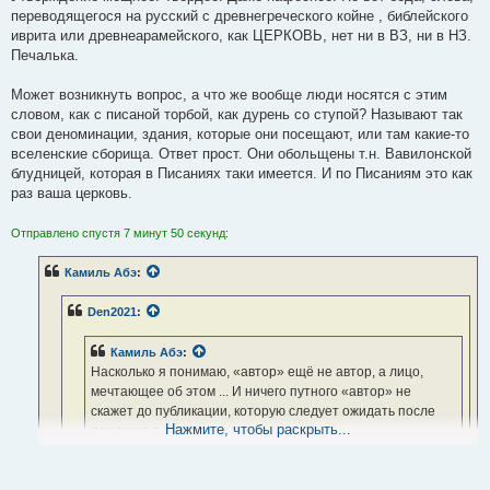
переводящегося на русский с древнегреческого койне , библейского
иврита или древнеарамейского, как ЦЕРКОВЬ, нет ни в ВЗ, ни в НЗ.
Печалька.
Может возникнуть вопрос, а что же вообще люди носятся с этим
словом, как с писаной торбой, как дурень со ступой? Называют так
свои деноминации, здания, которые они посещают, или там какие-то
вселенские сборища. Ответ прост. Они обольщены т.н. Вавилонской
блудницей, которая в Писаниях таки имеется. И по Писаниям это как
раз ваша церковь.
Отправлено спустя 7 минут 50 секунд:
Камиль Абэ
:
Den2021
:
Камиль Абэ
:
Насколько я понимаю, «автор» ещё не автор, а лицо,
мечтающее об этом ... И ничего путного «автор» не
скажет до публикации, которую следует ожидать после
Нажмите, чтобы раскрыть...
дождичка в четверг...
Стабильно ошибочное понимание. Это судьба. Если кому
суждено заблуждаться, это уже никто не изменит.