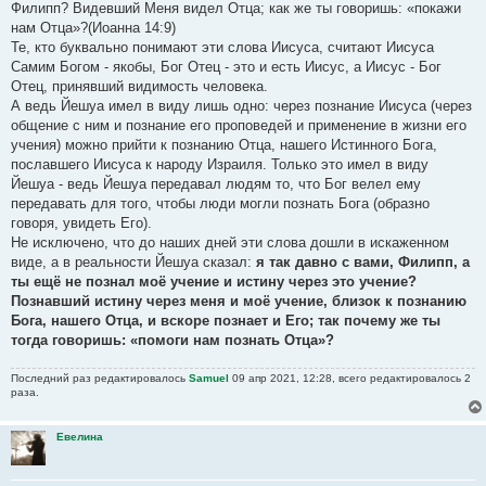
Филипп? Видевший Меня видел Отца; как же ты говоришь: «покажи
нам Отца»?(Иоанна 14:9)
Те, кто буквально понимают эти слова Иисуса, считают Иисуса
Самим Богом - якобы, Бог Отец - это и есть Иисус, а Иисус - Бог
Отец, принявший видимость человека.
А ведь Йешуа имел в виду лишь одно: через познание Иисуса (через
общение с ним и познание его проповедей и применение в жизни его
учения) можно прийти к познанию Отца, нашего Истинного Бога,
пославшего Иисуса к народу Израиля. Только это имел в виду
Йешуа - ведь Йешуа передавал людям то, что Бог велел ему
передавать для того, чтобы люди могли познать Бога (образно
говоря, увидеть Его).
Не исключено, что до наших дней эти слова дошли в искаженном
виде, а в реальности Йешуа сказал:
я так давно с вами, Филипп, а
ты ещё не познал моё учение и истину через это учение?
Познавший истину через меня и моё учение, близок к познанию
Бога, нашего Отца, и вскоре познает и Его; так почему же ты
тогда говоришь: «помоги нам познать Отца»?
Последний раз редактировалось
Samuel
09 апр 2021, 12:28, всего редактировалось 2
раза.
Евелина