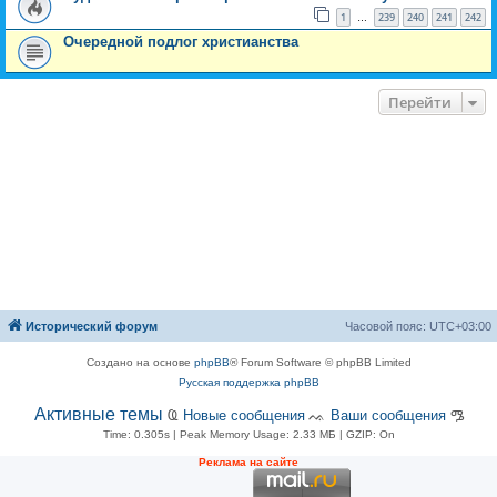
1
239
240
241
242
…
Очередной подлог христианства
Перейти
Исторический форум
Часовой пояс:
UTC+03:00
Создано на основе
phpBB
® Forum Software © phpBB Limited
Русская поддержка phpBB
Активные темы
Ҩ
Новые сообщения
ᨕ
Ваши сообщения
ᎂ
Time: 0.305s
| Peak Memory Usage: 2.33 МБ | GZIP: On
Рeклама на сaйте