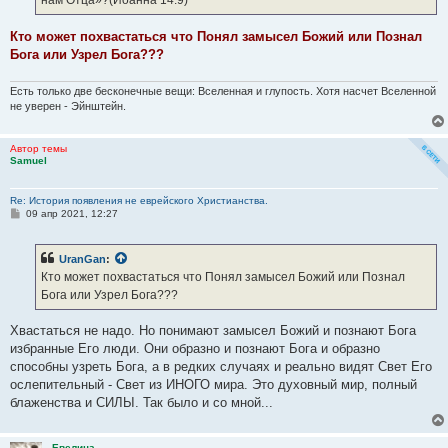
нам Отца»?(Иоанна 14:9)
Кто может похвастаться что Понял замысел Божий или Познал
Бога или Узрел Бога???
Есть только две бесконечные вещи: Вселенная и глупость. Хотя насчет Вселенной
не уверен - Эйнштейн.
Автор темы
Samuel
Re: История появления не еврейского Христианства.
С
09 апр 2021, 12:27
о
о
б
UranGan
:
щ
е
Кто может похвастаться что Понял замысел Божий или Познал
н
Бога или Узрел Бога???
и
е
Хвастаться не надо. Но понимают замысел Божий и познают Бога
избранные Его люди. Они образно и познают Бога и образно
способны узреть Бога, а в редких случаях и реально видят Свет Его
ослепительный - Свет из ИНОГО мира. Это духовный мир, полный
блаженства и СИЛЫ. Так было и со мной...
Евелина