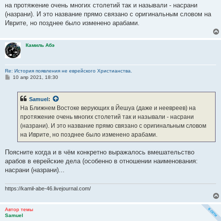
на протяжение очень многих столетий так и называли - насрани
(назрани). И это название прямо связано с оригинальным словом на
Иврите, но позднее было изменено арабами.
Камиль Абэ
Re: История появления не еврейского Христианства.
С
10 апр 2021, 18:30
о
о
б
Samuel
:
щ
е
На Ближнем Востоке верующих в Йешуа (даже и неевреев) на
н
протяжение очень многих столетий так и называли - насрани
и
е
(назрани). И это название прямо связано с оригинальным словом
на Иврите, но позднее было изменено арабами.
Поясните когда и в чём конкретно выражалось вмешательство
арабов в еврейские дела (особенно в отношении наименования:
насрани (назрани)...
https://kamil-abe-46.livejournal.com/
Автор темы
Samuel