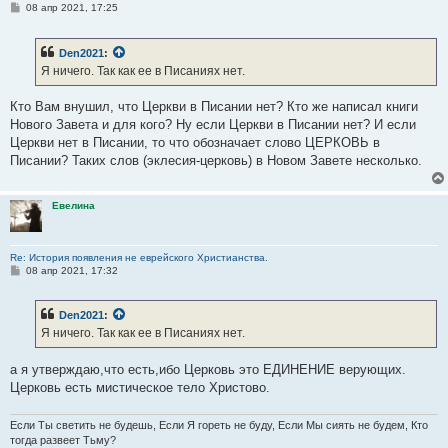
С
08 апр 2021, 17:25
о
о
б
Den2021
:
щ
е
Я ничего. Так как ее в Писаниях нет.
н
и
е
Кто Вам внушил, что Церкви в Писании нет? Кто же написал книги
Нового Завета и для кого? Ну если Церкви в Писании нет? И если
Церкви нет в Писании, то что обозначает слово ЦЕРКОВЬ в
Писании? Таких слов (эклесия-церковь) в Новом Завете несколько.
Евелина
Re: История появления не еврейского Христианства.
С
08 апр 2021, 17:32
о
о
б
Den2021
:
щ
е
Я ничего. Так как ее в Писаниях нет.
н
и
е
а я утверждаю,что есть,ибо Церковь это ЕДИНЕНИЕ верующих.
Церковь есть мистическое тело Христово.
Если Ты светить не будешь, Если Я гореть не буду, Если Мы сиять не будем, Кто
тогда развеет Тьму?