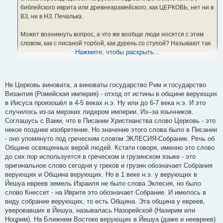
е
библейского иврита или древнеарамейского, как ЦЕРКОВЬ, нет ни в
ВЗ, ни в НЗ. Печалька.
Может возникнуть вопрос, а что же вообще люди носятся с этим
словом, как с писаной торбой, как дурень со ступой? Называют так
Нажмите, чтобы раскрыть...
свои деноминации, здания, которые они посещают, или там какие-
то вселенские сборища. Ответ прост. Они обольщены т.н.
Вавилонской блудницей, которая в Писаниях таки имеется. И по
Писаниям это как раз ваша церковь.
Не Церковь виновата, а виноваты государство Рим и государство
Византия (Ромейская империя) - отход от истины в общине верующих
в Иисуса произошёл в 4-5 веках н.э. Ну или до 6-7 века н.э. И это
случилось из-за мерзких лидером империи. Из--за язычников.
Соглашусь с Вами, что в Писании Христианства слово Церковь - это
некое позднее изобретение. Но значение этого слова было в Писании
- оно упомянуто под греческим словом ЭКЛЕСИЯ-Собрание. Речь об
Общине освященных верой людей. Кстати говоря, именно это слово
до сих пор используется в греческом и грузинском языке - это
оригинальное слово сегодня у греков и грузин обозначает Собрания
верующих и Община верующих. Но в 1 веке н.э. у верующих в
Йешуа евреев земель Израиля не было слова Эклесия, но было
слово Кнессет - на Иврите это обозначает Собрание. И имелось в
виду собрание верующих, то есть Община. Эта община у евреев,
уверовавших в Йешуа, называлась Назорейской (Назирим или
Ноцрим). На Ближнем Востоке верующих в Йешуа (даже и неевреев)