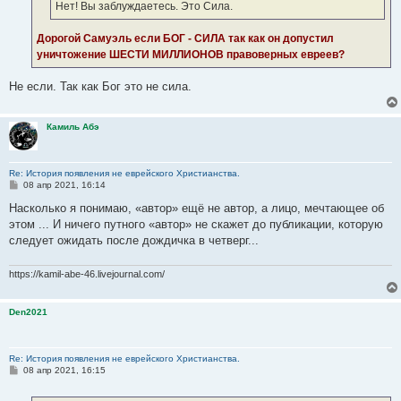
Нет! Вы заблуждаетесь. Это Сила.
Дорогой Самуэль если БОГ - СИЛА так как он допустил
уничтожение ШЕСТИ МИЛЛИОНОВ правоверных евреев?
Не если. Так как Бог это не сила.
Камиль Абэ
Re: История появления не еврейского Христианства.
С
08 апр 2021, 16:14
о
о
Насколько я понимаю, «автор» ещё не автор, а лицо, мечтающее об
б
этом ... И ничего путного «автор» не скажет до публикации, которую
щ
е
следует ожидать после дождичка в четверг...
н
и
е
https://kamil-abe-46.livejournal.com/
Den2021
Re: История появления не еврейского Христианства.
С
08 апр 2021, 16:15
о
о