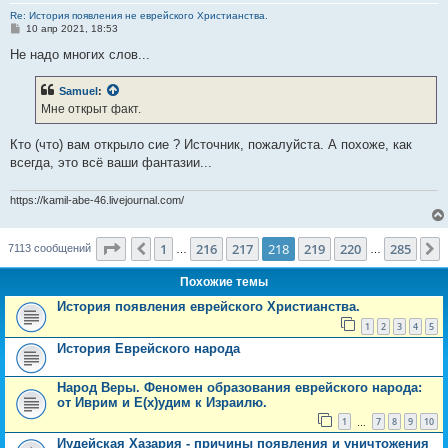
Re: История появления не еврейского Христианства.
С
10 апр 2021, 18:53
о
о
Не надо многих слов...
б
щ
е
Samuel
:
н
Мне открыт факт.
и
е
Кто (что) вам открыло сие ? Источник, пожалуйста. А похоже, как
всегда, это всё ваши фантазии...
https://kamil-abe-46.livejournal.com/
Страница
218
из
285
1
216
217
218
219
220
285
Пред.
7113 сообщений
…
…
Похожие темы
История появления еврейского Христианства.
1
2
3
4
5
История Еврейского народа
Народ Веры. Феномен образования еврейского народа:
от Иврим и Е(х)удим к Израилю.
1
7
8
9
10
…
Иудейская Хазария - причины появления и уничтожения