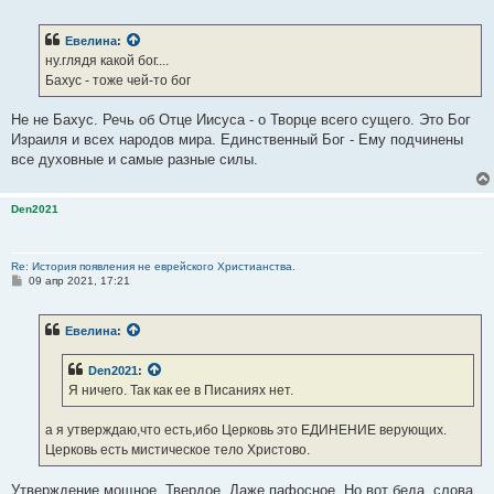
о
о
б
Евелина
:
щ
е
ну.глядя какой бог....
н
Бахус - тоже чей-то бог
и
е
Не не Бахус. Речь об Отце Иисуса - о Творце всего сущего. Это Бог
Израиля и всех народов мира. Единственный Бог - Ему подчинены
все духовные и самые разные силы.
Den2021
Re: История появления не еврейского Христианства.
С
09 апр 2021, 17:21
о
о
б
Евелина
:
щ
е
н
Den2021
:
и
е
Я ничего. Так как ее в Писаниях нет.
а я утверждаю,что есть,ибо Церковь это ЕДИНЕНИЕ верующих.
Церковь есть мистическое тело Христово.
Утверждение мощное. Твердое. Даже пафосное. Но вот беда, слова,