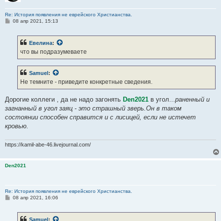
Re: История появления не еврейского Христианства.
С
08 апр 2021, 15:13
о
о
б
Евелина
:
щ
е
что вы подразумеваете
н
и
е
Samuel
:
Не темните - приведите конкретные сведения.
Дорогие коллеги , да не надо загонять
Den2021
в угол...
раненный и
загнанный в угол заяц - это страшный зверь.Он в таком
состоянии способен справится и с лисицей, если не истечет
кровью.
https://kamil-abe-46.livejournal.com/
Den2021
Re: История появления не еврейского Христианства.
С
08 апр 2021, 16:06
о
о
б
Samuel
:
щ