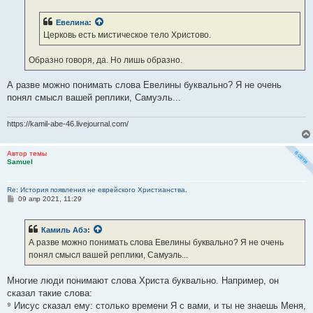
е
н
Евелина
:
и
е
Церковь есть мистическое тело Христово.
Образно говоря, да. Но лишь образно.
А разве можно понимать слова Евелины буквально? Я не очень
понял смысл вашей реплики, Самуэль...
https://kamil-abe-46.livejournal.com/
Автор темы
Samuel
Re: История появления не еврейского Христианства.
С
09 апр 2021, 11:29
о
о
б
Камиль Абэ
:
щ
е
А разве можно понимать слова Евелины буквально? Я не очень
н
понял смысл вашей реплики, Самуэль...
и
е
Многие люди понимают слова Христа буквально. Например, он
сказал такие слова:
⁹ Иисус сказал ему: столько времени Я с вами, и ты не знаешь Меня,