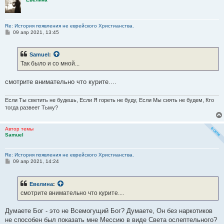
Re: История появления не еврейского Христианства.
С
09 апр 2021, 13:45
о
о
б
Samuel
:
щ
е
Так было и со мной...
н
и
е
смотрите внимательно что курите....
Если Ты светить не будешь, Если Я гореть не буду, Если Мы сиять не будем, Кто
тогда развеет Тьму?
Автор темы
Samuel
Re: История появления не еврейского Христианства.
С
09 апр 2021, 14:24
о
о
б
Евелина
:
щ
е
смотрите внимательно что курите....
н
и
е
Думаете Бог - это не Всемогущий Бог? Думаете, Он без наркотиков
не способен был показать мне Мессию в виде Света ослептельного?