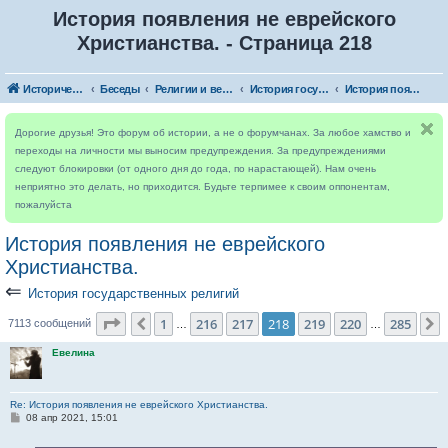
История появления не еврейского
Христианства. - Страница 218
Исторический форум
Беседы
Религии и верования мира
История государственных религий
История появления не еврейского Христианства.
Дорогие друзья! Это форум об истории, а не о форумчанах. За любое хамство и
переходы на личности мы выносим предупреждения. За предупреждениями
следуют блокировки (от одного дня до года, по нарастающей). Нам очень
неприятно это делать, но приходится. Будьте терпимее к своим оппонентам,
пожалуйста
История появления не еврейского
Христианства.
⇐
История государственных религий
Страница
218
из
285
1
216
217
218
219
220
285
Пред.
7113 сообщений
…
…
Евелина
Re: История появления не еврейского Христианства.
С
08 апр 2021, 15:01
о
о