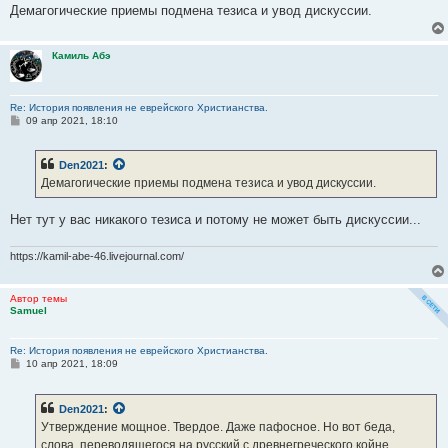
Демагогические приемы подмена тезиса и увод дискуссии.
Почему
стабильно
? Разве эта мысль повторялась
неоднократно?
Камиль Абэ
Почему ошибочное? Я лишь передал слова «автора»... Где я
ошибся в этой передаче?
Re: История появления не еврейского Христианства.
С
09 апр 2021, 18:10
А ваша судьба в ваших руках и, даже, карма...
о
о
б
Вообще реплика «автора»служит иллюстрацией к поговорке : "
Ему
Den2021
:
щ
про Фому, а он про Ерёму
".
е
Демагогические приемы подмена тезиса и увод дискуссии.
н
и
е
Нет тут у вас никакого тезиса и потому не может быть дискуссии...
https://kamil-abe-46.livejournal.com/
Автор темы
Samuel
Re: История появления не еврейского Христианства.
С
10 апр 2021, 18:09
о
о
б
Den2021
:
щ
е
Утверждение мощное. Твердое. Даже пафосное. Но вот беда,
н
слова, переводящегося на русский с древнегреческого койне ,
и