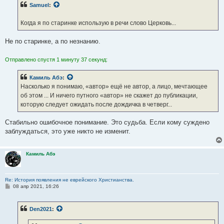
б
Samuel
:
щ
е
н
Когда я по старинке использую в речи слово Церковь...
и
е
Не по старинке, а по незнанию.
Отправлено спустя 1 минуту 37 секунд:
Камиль Абэ
:
Насколько я понимаю, «автор» ещё не автор, а лицо, мечтающее
об этом ... И ничего путного «автор» не скажет до публикации,
которую следует ожидать после дождичка в четверг...
Стабильно ошибочное понимание. Это судьба. Если кому суждено
заблуждаться, это уже никто не изменит.
Камиль Абэ
Re: История появления не еврейского Христианства.
С
08 апр 2021, 16:26
о
о
б
Den2021
:
щ
е
н