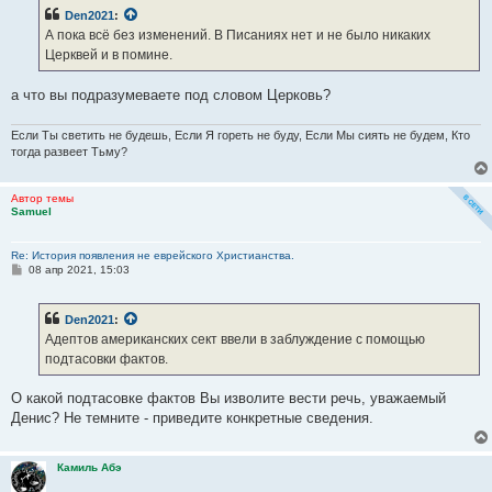
б
Den2021
:
щ
е
А пока всё без изменений. В Писаниях нет и не было никаких
н
Церквей и в помине.
и
е
а что вы подразумеваете под словом Церковь?
Если Ты светить не будешь, Если Я гореть не буду, Если Мы сиять не будем, Кто
тогда развеет Тьму?
Автор темы
Samuel
Re: История появления не еврейского Христианства.
С
08 апр 2021, 15:03
о
о
б
Den2021
:
щ
е
Адептов американских сект ввели в заблуждение с помощью
н
подтасовки фактов.
и
е
О какой подтасовке фактов Вы изволите вести речь, уважаемый
Денис? Не темните - приведите конкретные сведения.
Камиль Абэ