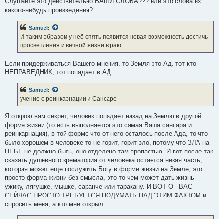
Слушайте это действительно ВАШИ СЛОВА??? или это слова из
какого-нибудь произведения?
Samuel
:
И таким образом у неё опять появится новая возможность достичь
просветления и вечной жизни в раю
Если придерживаться Вашего мнения, то Земля это Ад, тот кто
НЕПРАВЕДНИК, тот попадает в АД.
Samuel
:
учение о реинкарнации и Сансаре
Я открою вам секрет, человек попадает назад на Землю в другой
форме жизни (то есть выполняется это самая Ваша сансара и
реинкарнация), в той форме что от него осталось после Ада, то что
было хорошем в человеке то не горит, горит зло, потому что ЗЛА на
НЕБЕ не должно быть, оно отделено там пропастью. И вот после так
сказать душевного крематория от человека остается некая часть,
которая может еще послужить Богу в форме жизни на Земле, это
просто форма жизни без смысла, это то чем может дать жизнь
ужику, лягушке, мышке, саранче или таракану. И ВОТ ОТ ВАС
СЕЙЧАС ПРОСТО ТРЕБУЕТСЯ ПОДУМАТЬ НАД ЭТИМ ФАКТОМ и
спросить меня, а кто мне открыл..........................