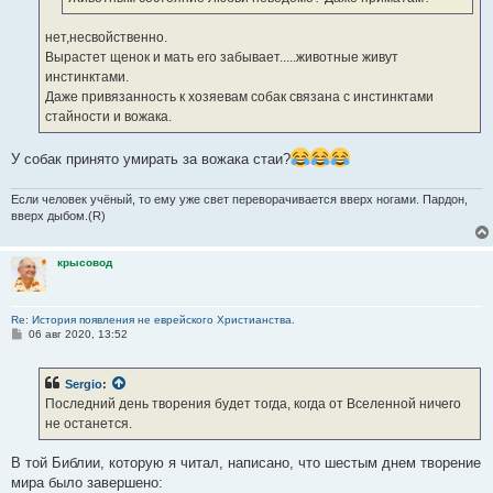
нет,несвойственно.
Вырастет щенок и мать его забывает.....животные живут
инстинктами.
Даже привязанность к хозяевам собак связана с инстинктами
стайности и вожака.
У собак принято умирать за вожака стаи?
Если человек учёный, то ему уже свет переворачивается вверх ногами. Пардон,
вверх дыбом.(R)
крысовод
Re: История появления не еврейского Христианства.
С
06 авг 2020, 13:52
о
о
б
Sergio
:
щ
е
Последний день творения будет тогда, когда от Вселенной ничего
н
не останется.
и
е
В той Библии, которую я читал, написано, что шестым днем творение
мира было завершено: