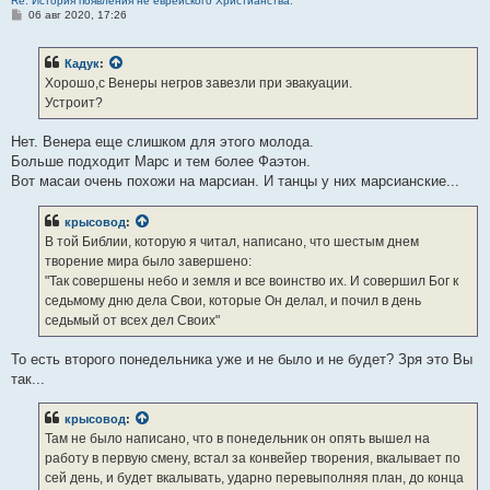
Re: История появления не еврейского Христианства.
С
06 авг 2020, 17:26
о
о
б
Кадук
:
щ
е
Хорошо,с Венеры негров завезли при эвакуации.
н
Устроит?
и
е
Нет. Венера еще слишком для этого молода.
Больше подходит Марс и тем более Фаэтон.
Вот масаи очень похожи на марсиан. И танцы у них марсианские...
крысовод
:
В той Библии, которую я читал, написано, что шестым днем
творение мира было завершено:
"Так совершены небо и земля и все воинство их. И совершил Бог к
седьмому дню дела Свои, которые Он делал, и почил в день
седьмый от всех дел Своих"
То есть второго понедельника уже и не было и не будет? Зря это Вы
так...
крысовод
:
Там не было написано, что в понедельник он опять вышел на
работу в первую смену, встал за конвейер творения, вкалывает по
сей день, и будет вкалывать, ударно перевыполняя план, до конца