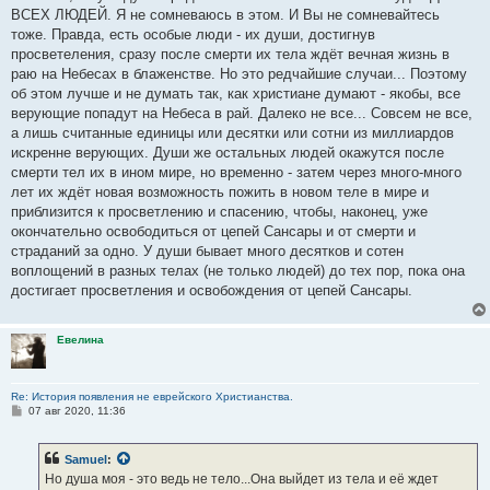
ВСЕХ ЛЮДЕЙ. Я не сомневаюсь в этом. И Вы не сомневайтесь
тоже. Правда, есть особые люди - их души, достигнув
просветеления, сразу после смерти их тела ждёт вечная жизнь в
раю на Небесах в блаженстве. Но это редчайшие случаи... Поэтому
об этом лучше и не думать так, как христиане думают - якобы, все
верующие попадут на Небеса в рай. Далеко не все... Совсем не все,
а лишь считанные единицы или десятки или сотни из миллиардов
искренне верующих. Души же остальных людей окажутся после
смерти тел их в ином мире, но временно - затем через много-много
лет их ждёт новая возможность пожить в новом теле в мире и
приблизится к просветлению и спасению, чтобы, наконец, уже
окончательно освободиться от цепей Сансары и от смерти и
страданий за одно. У души бывает много десятков и сотен
воплощений в разных телах (не только людей) до тех пор, пока она
достигает просветления и освобождения от цепей Сансары.
Евелина
Re: История появления не еврейского Христианства.
С
07 авг 2020, 11:36
о
о
б
Samuel
:
щ
е
Но душа моя - это ведь не тело...Она выйдет из тела и её ждет
н