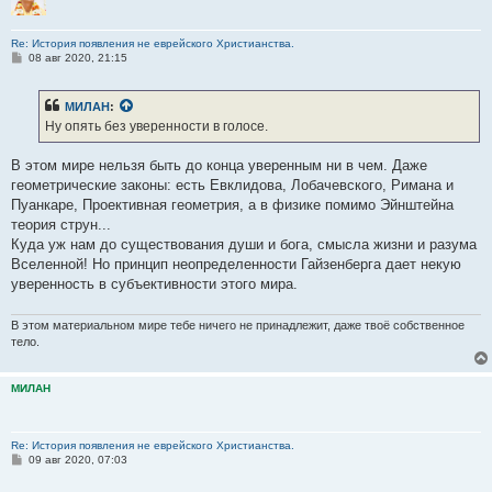
Re: История появления не еврейского Христианства.
С
08 авг 2020, 21:15
о
о
б
МИЛАН
:
щ
е
Ну опять без уверенности в голосе.
н
и
е
В этом мире нельзя быть до конца уверенным ни в чем. Даже
геометрические законы: есть Евклидова, Лобачевского, Римана и
Пуанкаре, Проективная геометрия, а в физике помимо Эйнштейна
теория струн...
Куда уж нам до существования души и бога, смысла жизни и разума
Вселенной! Но принцип неопределенности Гайзенберга дает некую
уверенность в субъективности этого мира.
В этом материальном мире тебе ничего не принадлежит, даже твоё собственное
тело.
МИЛАН
Re: История появления не еврейского Христианства.
С
09 авг 2020, 07:03
о
о