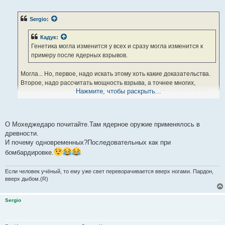
о
о
б
Sergio
:
щ
е
н
Кадук
:
и
е
Генетика могла изменится у всех и сразу могла изменится к
примеру после ядерных взрывов.
Могла... Но, первое, надо искать этому хоть какие доказательства.
Второе, надо рассчитать мощность взрыва, а точнее многих,
Нажмите, чтобы раскрыть...
настолько точно, что при этом должна измениться генетика всего
человечества, но сохраниться жизнь на планете и само
человечество на ней.
Вероятность таких одновременных взрывов практически равна
О Мохеджедаро почитайте.Там ядерное оружие применялось в
нулю, то есть нереальна.
древности.
И почему одновременных?Последовательных как при
Евелина
:
бомбардировке.
ну почему же?
Христианам становились люди разных убеждений.
Если человек учёный, то ему уже свет переворачивается вверх ногами. Пардон,
Были там и назареи и ессеи,иудеи......
вверх дыбом.(R)
НО: они все стали Христианами.
Странно, что обращаясь к Кадуку, Вы цитируете меня.
Sergio
Речь как раз шла о том, что назорейство существовало независимо
от христианства и до и после его появления.