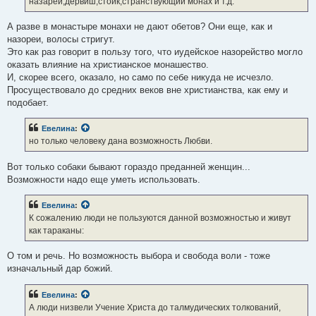
назарей,дервиш,стоик,странствующий монах и т.д.
А разве в монастыре монахи не дают обетов? Они еще, как и
назореи, волосы стригут.
Это как раз говорит в пользу того, что иудейское назорейство могло
оказать влияние на христианское монашество.
И, скорее всего, оказало, но само по себе никуда не исчезло.
Просуществовало до средних веков вне христианства, как ему и
подобает.
Евелина
:
но только человеку дана возможность Любви.
Вот только собаки бывают гораздо преданней женщин...
Возможности надо еще уметь использовать.
Евелина
:
К сожалению люди не пользуются данной возможностью и живут
как тараканы:
О том и речь. Но возможность выбора и свобода воли - тоже
изначальный дар божий.
Евелина
:
А люди низвели Учение Христа до талмудических толкований,