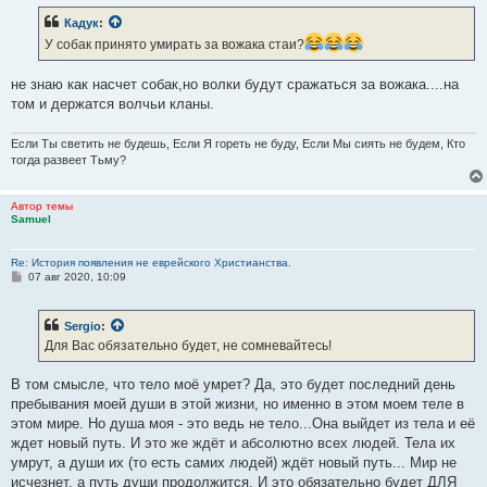
б
Кадук
:
щ
е
У собак принято умирать за вожака стаи?
н
и
е
не знаю как насчет собак,но волки будут сражаться за вожака....на
том и держатся волчьи кланы.
Если Ты светить не будешь, Если Я гореть не буду, Если Мы сиять не будем, Кто
тогда развеет Тьму?
Автор темы
Samuel
Re: История появления не еврейского Христианства.
С
07 авг 2020, 10:09
о
о
б
Sergio
:
щ
е
Для Вас обязательно будет, не сомневайтесь!
н
и
е
В том смысле, что тело моё умрет? Да, это будет последний день
пребывания моей души в этой жизни, но именно в этом моем теле в
этом мире. Но душа моя - это ведь не тело...Она выйдет из тела и её
ждет новый путь. И это же ждёт и абсолютно всех людей. Тела их
умрут, а души их (то есть самих людей) ждёт новый путь... Мир не
исчезнет, а путь души продолжится. И это обязательно будет ДЛЯ