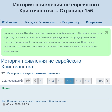
История появления не еврейского
Христианства. - Страница 156
Исторический форум
Беседы
Религии и верования мира
История государственных религий
История появления не еврейского Христианства.
Дорогие друзья! Это форум об истории, а не о форумчанах. За любое хамство и
переходы на личности мы выносим предупреждения. За предупреждениями
следуют блокировки (от одного дня до года, по нарастающей). Нам очень
неприятно это делать, но приходится. Будьте терпимее к своим оппонентам,
пожалуйста
История появления не еврейского
Христианства.
⇐
История государственных религий
Страница
156
из
285
1
154
155
156
157
158
285
Пред.
7113 сообщений
…
…
Кадук
Re: История появления не еврейского Христианства.
С
06 авг 2020, 09:53
о
о