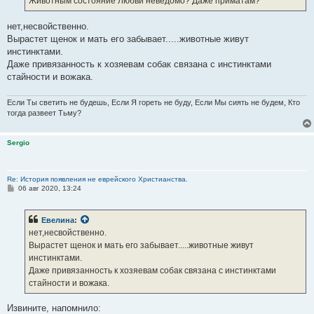
Животным состояние Любви неведомо? Даже приматам?
О том и речь. Но возможность выбора и свобода воли - тоже
н
и
изначальный дар божий.
е
нет,несвойственно.
Вырастет щенок и мать его забывает.....животные живут
Евелина
:
инстинктами.
А люди низвели Учение Христа до талмудических толкований,
Даже привязанность к хозяевам собак связана с инстинктами
стайности и вожака.
Разве иудеи-талмудисты приняли Христа?
Или это христианские богословы в своем словоблудии сравнялись с
Если Ты светить не будешь, Если Я гореть не буду, Если Мы сиять не будем, Кто
талмудистами?
тогда развеет Тьму?
Евелина
:
Sergio
На самом деле верь,надейся и люби - вот и все Христианство
по Христу.
Re: История появления не еврейского Христианства.
А как же "Не Убий", а вместе с ним и 10 заповедей?
С
06 авг 2020, 13:24
о
о
Евелина
:
б
Евелина
:
как раз отвечу мое понимание: Любовь это состояние души.
щ
е
нет,несвойственно.
Как,например,злоба....говорят ведь: злой человек,злой по его
н
Вырастет щенок и мать его забывает.....животные живут
природе.
и
е
инстинктами.
К сожалению любящий по Своей природе был только Господь.
Даже привязанность к хозяевам собак связана с инстинктами
стайности и вожака.
А вот живою душею обладают и животные, в отличие от растений.
Животным состояние Любви неведомо? Даже приматам?
Извините, напомнило: