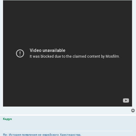
Отправлено спустя 8 минут 2 секунды:
Samuel
:
Не выйдет, провокатор! Если не прекратите это безобразие, я,
правда, буду вынужден обратиться к Силам Свыше.
В данном случае провокатором являетесь Вы. Администрации
сайта Вы уже жаловались.
А если под высшими силами лично Вы понимаете нечто другое, то
в данном случае опять провоцируете обсуждение своей персоны, и
если честно, меня очень беспокоит Ваше душевное здоровье. И до
подобных обращений, и тем более после них. Не лишат ли Высшие
Силы Вас остатков разума.
Кадук
Re: История появления не еврейского Христианства.