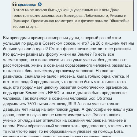
б
крысовод
:
щ
е
В этом мире нельзя быть до конца уверенным ни в чем. Даже
н
геометрические законы: есть Евклидова, Лобачевского, Римана и
и
е
Пуанкаре, Проективная геометрия, а в физике помимо Эйнштейна
теория струн...
Вы приводили примеры измерения души, я первый раз об этом
услышал по радио в Советском союзе, и что? За 20 с лишнем лет мы
больше узнали о душе? Смысл формы жизни состоит в ее развитии.
Кто должен развивать форму жизни на Земле? То есть все
элементарно, но к сожалению из-за тупых ученых без детального
рассмотрения, жизнь в сознании образованного человека развилась
от клетки к биологическому организму человека. Но она же
развилась, сначала не было человека, была только одна клетка. И
кто-то из людей предположил, что должно быть что-то или кто-то
еще, кто продолжает цепочку развития биологических организмов,
ведь кроме Земли есть НЕБО, и там и должно быть продолжение
человека. Так появился в сознании человека Бог. Об этом
додумались 7500 тысяч лет назад!!!!!!! А наши ученые только
двадцать лет назад начали поиски души. А философы ее нашли уже
давно, просто наука все не может измерить ее. Тупость наших
ученых откладывает отпечаток на сознания человек на планете в
целом. Если образованный человек хоть предполагает, что есть кто-
то или что-то еще, то не образованный уповает на помощь Бога,
которого ему преподносят в искривленном видении, наши