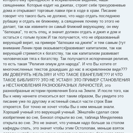
священники. Которые ездит на джипах, строят себе трехуровневые
дома и открывают торговые лавки при в ходе в храм. Писание
говорит что такого быть не должно, что надо отдать последнюю
рубашку и отдать ее ближнему, а священник почему то этого не
делает, так как извините он самый ближний верующему, он ему
"батюшка", то есть отец, и значит должен отдать и джип и дом и
остаться с голым пузом.И так получается, что не образованный
верующий верит, на примере "батюшки на джипе" и тем самым (тут
внимание Ленин прав оказывается)развивает капитализм, так как
верующий стремится к богатству, так как капитализм развивает
человеческая тяга к богатству. Так получается испорченная религия,
то есть такая "Религия опиум для народа". И что Вы хотите от
многочисленных текстов дошедших до нас в искривленном виде???
ИМ ДОВЕРЯТЬ НЕЛЬЗЯ!!! И ЧТО ТАКОЕ ЕВАНГЕЛИЕ??? И ЧТО
ТАКОЕ БИБЛИЯ??? ЭТО НЕ УСТАВ!!! ЭТО ПРИМЕР СТАНОВЛЕНИЯ
и НЕСТАНОВЛЕНИЯ РАЗНООБРАЗНЫХ ЛИЧНОСТЕЙ, это
разнообразные истории проявления Бога на Земле. И после того, как
Вы к нему начнете относиться вот таким образом, Вы увидите это
писание уже по другому и истинный смысл части строк Вам
откроется. Бог точно не хочет чтобы Вы о нем меньше знали.
Хороший ученый это верующий ученый. Эйнштейн сделал свое
изобретение во сне, Бензол открыли во сне, таблица Менделеева
открыта во сне. Это не значит, что ученым надо больше за столом
кафедры спать, это значит чтобы этим Остолопам, меньше взяток