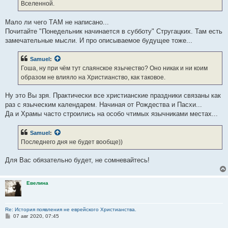
Вселенной.
Мало ли чего ТАМ не написано...
Почитайте "Понедельник начинается в субботу" Стругацких. Там есть
замечательные мысли. И про описываемое будущее тоже...
Samuel
:
Гоша, ну при чём тут слаянское язычество? Оно никак и ни коим
образом не влияло на Христианство, как таковое.
Ну это Вы зря. Практически все христианские праздники связаны как
раз с языческим календарем. Начиная от Рождества и Пасхи...
Да и Храмы часто строились на особо чтимых язычниками местах...
Samuel
:
Последнего дня не будет вообще))
Для Вас обязательно будет, не сомневайтесь!
Евелина
Re: История появления не еврейского Христианства.
С
07 авг 2020, 07:45
о
о