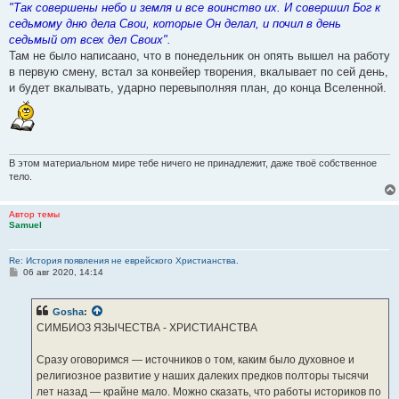
"Так совершены небо и земля и все воинство их. И совершил Бог к
седьмому дню дела Свои, которые Он делал, и почил в день
седьмый от всех дел Своих".
Там не было написаано, что в понедельник он опять вышел на работу
в первую смену, встал за конвейер творения, вкалывает по сей день,
и будет вкалывать, ударно перевыполняя план, до конца Вселенной.
В этом материальном мире тебе ничего не принадлежит, даже твоё собственное
тело.
Автор темы
Samuel
Re: История появления не еврейского Христианства.
С
06 авг 2020, 14:14
о
о
б
Gosha
:
щ
е
СИМБИОЗ ЯЗЫЧЕСТВА - ХРИСТИАНСТВА
н
и
е
Сразу оговоримся — источников о том, каким было духовное и
религиозное развитие у наших далеких предков полторы тысячи
лет назад — крайне мало. Можно сказать, что работы историков по