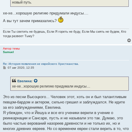
новый путь.
и
е
хе-хе...хорошую религию придумали индусы....
А вы тут зачем примазались?
Если Ты светить не будешь, Если Я гореть не буду, Если Мы сиять не будем, Кто
тогда развеет Тьму?
Автор темы
Samuel
Re: История появления не еврейского Христианства.
С
07 авг 2020, 12:35
о
о
б
Евелина
:
щ
е
хе-хе...хорошую религию придумали индусы....
н
и
е
Это из песни Высоцкого... Человек этот, хоть он и был талантливым
певцом-бардом и актером, сильно грешил и заблуждался. Не идите
за его заблуждениями, Евелина.
Я убежден, что и Йешуа и все его ученики верили в учение о
реинкарнации и Сансаре, пусть и не называли это так. Думаю, это
было частью верований назореев древности и не только их, но и
многих древних евреев. Но со временем евреи стали верить в то, что