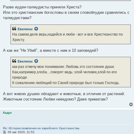
Разве иудеи-талмудисты приняли Христа?
Или это христианские богословы в своем словоблудии сравнялись с
талмудистами?
Евелина
:
На самом деле верь,надейся и люби - вот и все Христианство по
Христу.
А как же "Не Убий", а вместе с ним и 10 заповедей?
Евелина
:
как раз отвечу мое понимание: Любовь это состояние души.
Как,например,злоба....говорят ведь: злой человек,злой по его
природе.
К сожалению любящий по Своей природе был только Господь.
А вот живою душею обладают и животные, в отличие от растений.
Животным состояние Любви неведомо? Даже приматам?
Кадук
Re: История появления не еврейского Христианства.
С
06 авг 2020, 11:53