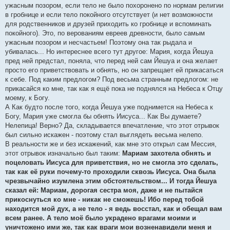
ужасным позором, если тело не было похоронено по нормам религии
в гробнице и если тело покойного отсутствует (и нет возможности
для родственников и друзей приходить ко гробнице и вспоминать
покойного). Это, по верованиям евреев древности, было самым
ужасным позором и несчастьем! Поэтому она так рыдала и
убивалась... Но интереснее всего тут другое: Мария, когда Йешуа
пред ней предстал, поняла, что перед ней сам Йешуа и она желает
просто его приветствовать и обнять, но он запрещает ей прикасаться
к себе. Под каким предлогом? Под весьма странным предлогом: не
прикасайся ко мне, так как я ещё пока не поднялся на Небеса к Отцу
моему, к Богу.
А Как будто после того, когда Йешуа уже поднимется на Небеса к
Богу, Мария уже смогла бы обнять Иисуса... Как Вы думаете?
Нелепица! Верно? Да, складывается впечатление, что этот отрывок
был сильно искажен - поэтому стал выглядеть весьма нелепо.
В реальности же и без искажений, как мне это открыл сам Мессия,
этот отрывок изначально был таким:
Мариам захотела обнять и
поцеловать Иисуса для приветствия, но не смогла это сделать,
так как её руки почему-то проходили сквозь Иисуса. Она была
чрезвычайно изумлена этим обстоятельством... И тогда Йешуа
сказал ей: Мариам, дорогая сестра моя, даже и не пытайся
прикоснуться ко мне - никак не сможешь! Ибо перед тобой
находится мой дух, а не тело - я ведь восстал, как и обещал вам
всем ранее. А тело моё было украдено врагами моими и
уничтожено ими же, так как враги мои возненавидели меня и