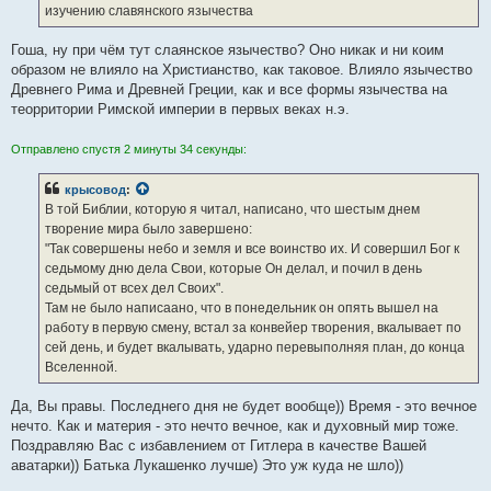
изучению славянского язычества
Гоша, ну при чём тут слаянское язычество? Оно никак и ни коим
образом не влияло на Христианство, как таковое. Влияло язычество
Древнего Рима и Древней Греции, как и все формы язычества на
теорритории Римской империи в первых веках н.э.
Отправлено спустя 2 минуты 34 секунды:
крысовод
:
В той Библии, которую я читал, написано, что шестым днем
творение мира было завершено:
"Так совершены небо и земля и все воинство их. И совершил Бог к
седьмому дню дела Свои, которые Он делал, и почил в день
седьмый от всех дел Своих".
Там не было написаано, что в понедельник он опять вышел на
работу в первую смену, встал за конвейер творения, вкалывает по
сей день, и будет вкалывать, ударно перевыполняя план, до конца
Вселенной.
Да, Вы правы. Последнего дня не будет вообще)) Время - это вечное
нечто. Как и материя - это нечто вечное, как и духовный мир тоже.
Поздравляю Вас с избавлением от Гитлера в качестве Вашей
аватарки)) Батька Лукашенко лучше) Это уж куда не шло))