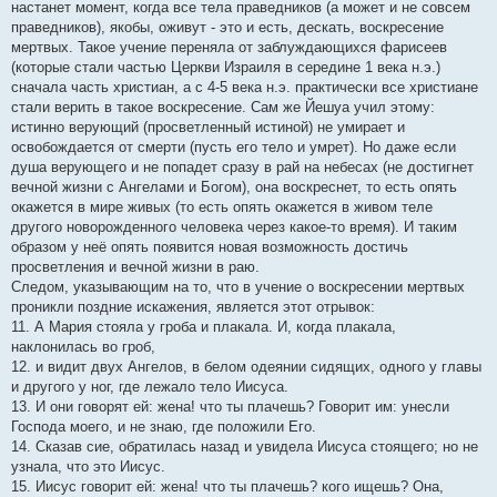
настанет момент, когда все тела праведников (а может и не совсем
праведников), якобы, оживут - это и есть, дескать, воскресение
мертвых. Такое учение переняла от заблуждающихся фарисеев
(которые стали частью Церкви Израиля в середине 1 века н.э.)
сначала часть христиан, а с 4-5 века н.э. практически все христиане
стали верить в такое воскресение. Сам же Йешуа учил этому:
истинно верующий (просветленный истиной) не умирает и
освобождается от смерти (пусть его тело и умрет). Но даже если
душа верующего и не попадет сразу в рай на небесах (не достигнет
вечной жизни с Ангелами и Богом), она воскреснет, то есть опять
окажется в мире живых (то есть опять окажется в живом теле
другого новорожденного человека через какое-то время). И таким
образом у неё опять появится новая возможность достичь
просветления и вечной жизни в раю.
Следом, указывающим на то, что в учение о воскресении мертвых
проникли поздние искажения, является этот отрывок:
11. А Мария стояла у гроба и плакала. И, когда плакала,
наклонилась во гроб,
12. и видит двух Ангелов, в белом одеянии сидящих, одного у главы
и другого у ног, где лежало тело Иисуса.
13. И они говорят ей: жена! что ты плачешь? Говорит им: унесли
Господа моего, и не знаю, где положили Его.
14. Сказав сие, обратилась назад и увидела Иисуса стоящего; но не
узнала, что это Иисус.
15. Иисус говорит ей: жена! что ты плачешь? кого ищешь? Она,