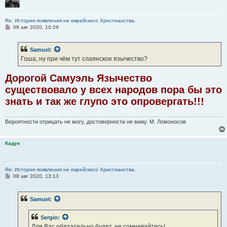
Re: История появления не еврейского Христианства.
С
08 авг 2020, 10:29
о
о
б
Samuel
:
щ
е
Гоша, ну при чём тут слаянское язычество?
н
и
е
Дорогой Самуэль Язычество
существовало у всех народов пора бы это
знать и так же глупо это опровергать!!!
Вероятности отрицать не могу, достоверности не вижу. М. Ломоносов
Кадук
Re: История появления не еврейского Христианства.
С
08 авг 2020, 13:13
о
о
б
Samuel
:
щ
е
н
Sergio
:
и
е
Для Вас обязательно будет, не сомневайтесь!