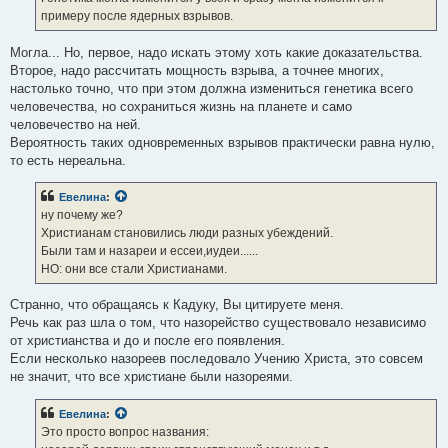
бифштексами,убита волками при убийстве пастуха.....мир живет в
н
примеру после ядерных взрывов.
и
ненависти,вот и главная причина войн.
е
Могла... Но, первое, надо искать этому хоть какие доказательства.
Второе, надо рассчитать мощность взрыва, а точнее многих,
настолько точно, что при этом должна измениться генетика всего
человечества, но сохраниться жизнь на планете и само
человечество на ней.
Вероятность таких одновременных взрывов практически равна нулю,
то есть нереальна.
Евелина
:
ну почему же?
Христианам становились люди разных убеждений.
Были там и назареи и ессеи,иудеи......
НО: они все стали Христианами.
Странно, что обращаясь к Кадуку, Вы цитируете меня.
Речь как раз шла о том, что назорейство существовало независимо
от христианства и до и после его появления.
Если несколько назореев последовало Учению Христа, это совсем
не значит, что все христиане были назореями.
Евелина
:
Это просто вопрос названия: