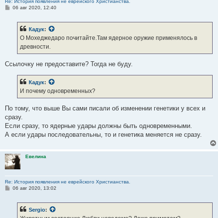
Re: История появления не еврейского Христианства.
Если несколько назореев последовало Учению Христа, это совсем
С
06 авг 2020, 12:40
не значит, что все христиане были назореями.
о
о
б
Евелина
:
Кадук
:
щ
е
Это просто вопрос названия:
О Мохеджедаро почитайте.Там ядерное оружие применялось в
н
назарей,дервиш,стоик,странствующий монах и т.д.
древности.
и
е
Ссылочку не предоставите? Тогда не буду.
А разве в монастыре монахи не дают обетов? Они еще, как и
назореи, волосы стригут.
Это как раз говорит в пользу того, что иудейское назорейство могло
Кадук
:
оказать влияние на христианское монашество.
И почему одновременных?
И, скорее всего, оказало, но само по себе никуда не исчезло.
По тому, что выше Вы сами писали об изменении генетики у всех и
Просуществовало до средних веков вне христианства, как ему и
сразу.
подобает.
Если сразу, то ядерные удары должны быть одновременными.
А если удары последовательны, то и генетика меняется не сразу.
Евелина
:
но только человеку дана возможность Любви.
Евелина
Вот только собаки бывают гораздо преданней женщин...
Возможности надо еще уметь использовать.
Re: История появления не еврейского Христианства.
Евелина
:
С
06 авг 2020, 13:02
о
К сожалению люди не пользуются данной возможностью и
о
живут как тараканы:
б
Sergio
:
щ
е