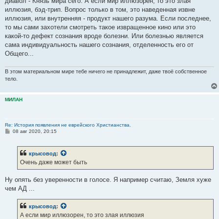
диавол - Князь мира сего. А если мир иллюзорен, то это злая
иллюзия, бэд-трип. Вопрос только в том, это наведенная извне
иллюзия, или внутренняя - продукт нашего разума. Если последнее,
то мы сами захотели смотреть такое извращенное кино или это
какой-то дефект сознания вроде болезни. Или болезнью является
сама индивидуальность нашего сознания, отделенность его от
Общего...
В этом материальном мире тебе ничего не принадлежит, даже твоё собственное
тело.
МИЛАН
Re: История появления не еврейского Христианства.
С
08 авг 2020, 20:15
о
о
б
крысовод
:
щ
е
Очень даже может быть
н
и
е
Ну опять без уверенности в голосе. Я например считаю, Земля хуже
чем АД ...
крысовод
:
А если мир иллюзорен, то это злая иллюзия