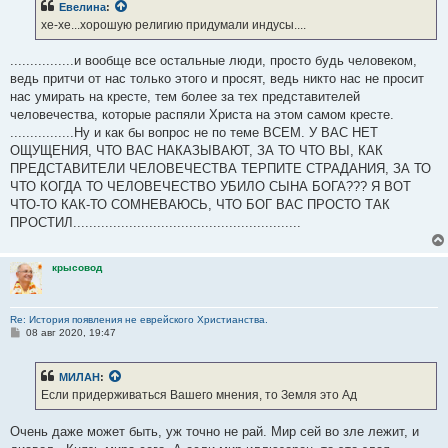
Евелина
:
хе-хе...хорошую религию придумали индусы....
................и вообще все остальные люди, просто будь человеком,
ведь притчи от нас только этого и просят, ведь никто нас не просит
нас умирать на кресте, тем более за тех представителей
человечества, которые распяли Христа на этом самом кресте.
................Ну и как бы вопрос не по теме ВСЕМ. У ВАС НЕТ
ОЩУЩЕНИЯ, ЧТО ВАС НАКАЗЫВАЮТ, ЗА ТО ЧТО ВЫ, КАК
ПРЕДСТАВИТЕЛИ ЧЕЛОВЕЧЕСТВА ТЕРПИТЕ СТРАДАНИЯ, ЗА ТО
ЧТО КОГДА ТО ЧЕЛОВЕЧЕСТВО УБИЛО СЫНА БОГА??? Я ВОТ
ЧТО-ТО КАК-ТО СОМНЕВАЮСЬ, ЧТО БОГ ВАС ПРОСТО ТАК
ПРОСТИЛ.........................................................
крысовод
Re: История появления не еврейского Христианства.
С
08 авг 2020, 19:47
о
о
б
МИЛАН
:
щ
е
Если придерживаться Вашего мнения, то Земля это Ад
н
и
е
Очень даже может быть, уж точно не рай. Мир сей во зле лежит, и