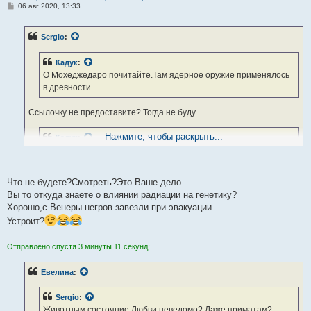
С
06 авг 2020, 13:33
о
о
б
Sergio
:
щ
е
н
Кадук
:
и
е
О Мохеджедаро почитайте.Там ядерное оружие применялось
в древности.
Ссылочку не предоставите? Тогда не буду.
Нажмите, чтобы раскрыть...
Кадук
:
И почему одновременных?
По тому, что выше Вы сами писали об изменении генетики у всех и
Что не будете?Смотреть?Это Ваше дело.
сразу.
Вы то откуда знаете о влиянии радиации на генетику?
Если сразу, то ядерные удары должны быть одновременными.
Хорошо,с Венеры негров завезли при эвакуации.
А если удары последовательны, то и генетика меняется не сразу.
Устроит?
Отправлено спустя 3 минуты 11 секунд:
Евелина
:
Sergio
:
Животным состояние Любви неведомо? Даже приматам?