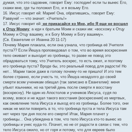
думая, что это садовник, говорит Ему: господин! если ты вынес Его,
скажи мне, где ты положил Его, и я возьму Его.
16. Иисус говорит ей: Мария! Она, обратившись, говорит Ему:
Раввуни́! — что значит: «Учитель!»
17. Иисус говорит ей:
не прикасайся ко Мне, ибо Я еще не восшел
к Отцу Моему
; а иди к братьям Моим и скажи им: «восхожу к Отцу
Моему и Отцу вашему, и к Богу Моему и Богу вашему».
(Св. Евангелие от Иоанна 20:11-17)
Почему Мария плакала, если она узнала, что гробница её Учителя
пуста?? Если Йешуа проповедовал о том, что во время воскресения
тело оживает и выходит из гробницы, то разве не повод это
обрадоваться тому, что Учитель воскрес, то есть ожил, и поэтому
его гробница пуста? Вроде бы, это реальный повод для радости! Но
нет... Марии такое даже в голову почему-то не пришло! И это тем
более странно, если учесть то, что Йешуа незадолго до своей
смерти всем ученикам обещал (так записано в Евангелии): меня
убьют язычники, но на третий день после смерти я восстану
(воскресну). Ни один из Апостолов и учеников Иисуса, судя по
всему, вовсе и не ждал такого восстания (воскресения) из мертвых,
как оживление тела Иисуса и выход его из гробницы. Более того, они
никак не могли поверить в то, что гробница пуста и тела Иисуса там
нет через три дня после его смерти! Итак, Мария плачет у
гробницы... Она убеждена в том, что тело Иисуса кто-то вынес из
гробницы и унес куда-то. Плачет, но не от радости в связи с тем, что
тело Иисуса ожило, но от горя и потому, что для евреев было