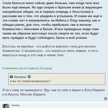
стали бояться меня сейчас даже больше, чем когда тело мое
было ещё живым. Но иди скорее к братьям моим (к верующим
назорейских общин, но в первую очередь к Апостолам) и
расскажи им о том, что увидела и услышала. И скажи им ещё и
эти слова: вот я направляюсь на Небеса к Отцу нашему, как и
обещал ранее, для того, чтобы пребывать там в вечном
блаженстве с Ангелами и Богом. И все праведные люди тоже
таким же образом восстанут после смерти их тел, если будут
жить правдно и будут соблюдать Закон и моё учение.
Восстать из мертвых - это выйти из мертвого тела для вечного
блаженства. А воскреснуть - это оказаться опять живым, то есть
вернуться назад в этот мир в новом теле.
Отправлено спустя 2 минуты 13 секунд:
Евелина
:
А вы тут зачем примазались?
Я ни к кому не примазался. Иду сам по себе и верую в Бога Израиля
и в Иисуса, Мессию Израиля.
Gosha