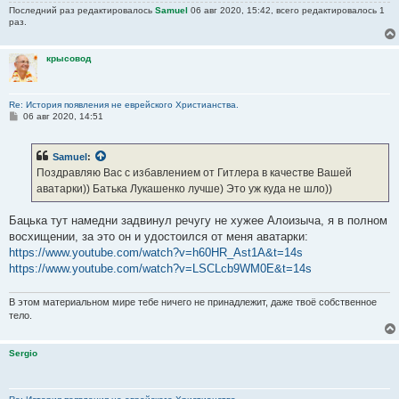
Последний раз редактировалось
Samuel
06 авг 2020, 15:42, всего редактировалось 1
раз.
крысовод
Re: История появления не еврейского Христианства.
С
06 авг 2020, 14:51
о
о
б
Samuel
:
щ
е
Поздравляю Вас с избавлением от Гитлера в качестве Вашей
н
аватарки)) Батька Лукашенко лучше) Это уж куда не шло))
и
е
Бацька тут намедни задвинул речугу не хужее Алоизыча, я в полном
восхищении, за это он и удостоился от меня аватарки:
https://www.youtube.com/watch?v=h60HR_Ast1A&t=14s
https://www.youtube.com/watch?v=LSCLcb9WM0E&t=14s
В этом материальном мире тебе ничего не принадлежит, даже твоё собственное
тело.
Sergio