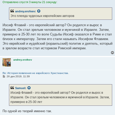
Отправлено спустя 3 минуты 21 секунду:
andrey.erofeev
:
Это плеяда чудесных европейских авторов
Иосиф Флавий - это европейский автор? Он родился и вырос в
Израиле. Он стал зрелым человеком и мужчиной в Израиле. Затем,
примерно в 25-30 лет по воле Судьбы Иосиф оказался в Риме и стал
близок к императору. Затем его стали называть Иосифом Флавием.
Это еврейский и иудейский (израильский) политик и деятель, который
в зрелом возрасте стал историком Римской империи.
andrey.erofeev
Re: История появления не еврейского Христианства.
С
26 дек 2019, 11:39
о
о
б
Samuel
:
щ
е
Иосиф Флавий - это европейский автор? Он родился и вырос в
н
Израиле. Он стал зрелым человеком и мужчиной в Израиле. Затем,
и
е
примерно в 25-30 лет
По одной из теорий именно так.