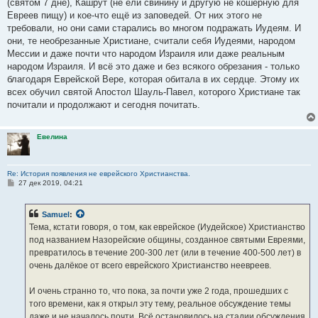
(святом 7 дне), Кашрут (не ели свинину и другую не кошерную для
Евреев пищу) и кое-что ещё из заповедей. От них этого не
требовали, но они сами старались во многом подражать Иудеям. И
они, те необрезанные Христиане, считали себя Иудеями, народом
Мессии и даже почти что народом Израиля или даже реальным
народом Израиля. И всё это даже и без всякого обрезания - только
благодаря Еврейской Вере, которая обитала в их сердце. Этому их
всех обучил святой Апостол Шауль-Павел, которого Христиане так
почитали и продолжают и сегодня почитать.
Евелина
Re: История появления не еврейского Христианства.
С
27 дек 2019, 04:21
о
о
б
Samuel
:
щ
е
Тема, кстати говоря, о том, как еврейское (Иудейское) Христианство
н
под названием Назорейские общины, созданное святыми Евреями,
и
е
превратилось в течение 200-300 лет (или в течение 400-500 лет) в
очень далёкое от всего еврейского Христианство неевреев.
И очень странно то, что пока, за почти уже 2 года, прошедших с
того времени, как я открыл эту тему, реальное обсуждение темы
даже и не началось почти. Всё остановилось на стадии обсуждения