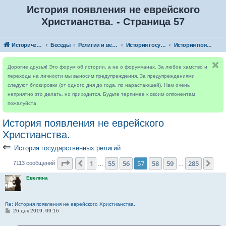
История появления не еврейского
Христианства. - Страница 57
Исторический форум
Беседы
Религии и верования мира
История государственных религий
История появления не еврейского Христианства.
Дорогие друзья! Это форум об истории, а не о форумчанах. За любое хамство и
переходы на личности мы выносим предупреждения. За предупреждениями
следуют блокировки (от одного дня до года, по нарастающей). Нам очень
неприятно это делать, но приходится. Будьте терпимее к своим оппонентам,
пожалуйста
История появления не еврейского
Христианства.
⇐
История государственных религий
Страница
57
из
285
1
55
56
57
58
59
285
Пред.
Сле
7113 сообщений
…
…
Евелина
Re: История появления не еврейского Христианства.
С
26 дек 2019, 09:16
о
о