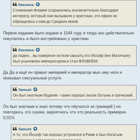
б
Евелина
:
щ
е
Сочинения Флавия сохранились исключительно благодаря
н
интересу, который они вызывали у христиан, это евреи не
и
е
обращались к ним до Средних веков.
Первое издание было издано в 1544 году и тогда оно действительно
покупалось и было востребовано у христиан.
Евелина
:
да ладно....вы наверное хотели сказать,что Иосиф бен Матитьягу
был усыновлен императором и стал ФЛАВИЕМ.
Да Да а ещё он правил империей и император мыл ему ноги и
оказывал сексуальные услуги.
Samuel
:
Он был знатным Иудеем - такие хорошо знали Латынь и греческий.
Он был знатным и знал потому что обучался за границей ) но
повторюсь это сказки, вероятнось что это реальность примерно
0,01%
Samuel
:
А то, что Йосеф так хорошо устроился в Риме и был богатым