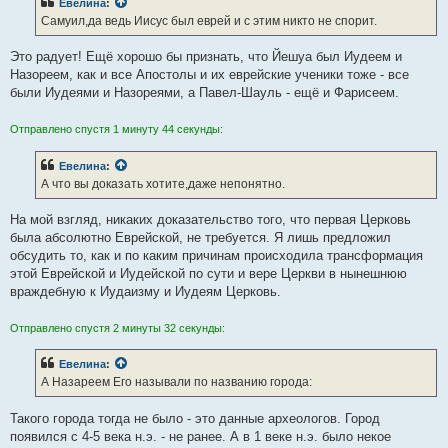
Евелина
:
щ
е
Самуил,да ведь Иисус был еврей и с этим никто не спорит.
н
и
е
Это радует! Ещё хорошо бы признать, что Йешуа был Иудеем и
Назореем, как и все Апостолы и их еврейские ученики тоже - все
были Иудеями и Назореями, а Павел-Шауль - ещё и Фарисеем.
Отправлено спустя 1 минуту 44 секунды:
Евелина
:
А что вы доказать хотите,даже непонятно.
На мой взгляд, никаких доказательство того, что первая Церковь
была абсолютно Еврейской, не требуется. Я лишь предложил
обсудить то, как и по каким причинам происходила трансформация
этой Еврейской и Иудейской по сути и вере Церкви в нынешнюю
враждебную к Иудаизму и Иудеям Церковь.
Отправлено спустя 2 минуты 32 секунды:
Евелина
:
А Назареем Его называли по названию города:
Такого города тогда не было - это данные археологов. Город
появился с 4-5 века н.э. - не ранее. А в 1 веке н.э. было некое