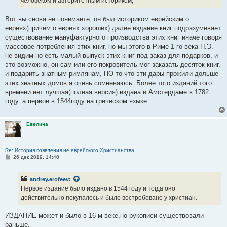
человеком и авторитетным историком,
Вот вы снова не понимаете, он был историком еврейским о
евреях(причём о евреях хороших) далее издание книг подразумевает
существование мануфактурного производства этих книг иначе говоря
массовое потребления этих книг, но мы этого в Риме 1-го века Н.Э.
не видим но есть малый выпуск этих книг под заказ для подарков, и
это возможно, он сам или его покровитель мог заказать десяток книг,
и подарить знатным римлянам, НО то что эти дары прожили дольше
этих знатных домов я очень сомневаюсь. Более того изданий того
времени нет лучшая(полная версия) издана в Амстердаме в 1782
году. а первое в 1544году на греческом языке.
Евелина
Re: История появления не еврейского Христианства.
С
26 дек 2019, 14:40
о
о
б
andrey.erofeev
:
щ
е
Первое издание было издано в 1544 году и тогда оно
н
действительно покупалось и было востребовано у христиан.
и
е
ИЗДАНИЕ может и было в 16-м веке,но рукописи существовали
раньше.