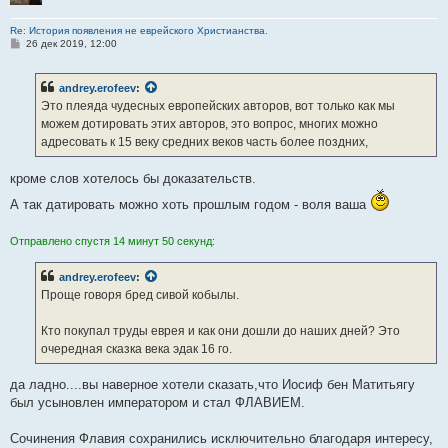
Re: История появления не еврейского Христианства.
С
26 дек 2019, 12:00
о
о
б
andrey.erofeev
:
щ
е
Это плеяда чудесных европейских авторов, вот только как мы
н
можем дотировать этих авторов, это вопрос, многих можно
и
е
адресовать к 15 веку средних веков часть более поздних,
кроме слов хотелось бы доказательств.
А так датировать можно хоть прошлым годом - воля ваша
Отправлено спустя 14 минут 50 секунд:
andrey.erofeev
:
Проще говоря бред сивой кобылы.
Кто покупал труды еврея и как они дошли до наших дней? Это
очередная сказка века эдак 16 го.
да ладно....вы наверное хотели сказать,что Иосиф бен Матитьягу
был усыновлен императором и стал ФЛАВИЕМ.
Сочинения Флавия сохранились исключительно благодаря интересу,