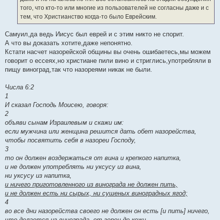
того, что кто-то или многие из пользователей не согласны даже и с
тем, что Христианство когда-то было Еврейским.
Самуил,да ведь Иисус был еврей и с этим никто не спорит.
А что вы доказать хотите,даже непонятно.
Кстати насчет назорейской общины вы очень ошибаетесь,мы можем
говорит о ессеях,но христиане пили вино и стриглись,употребляли в
пищу виноград,так что назореями никак не были.
Числа 6:2
1
И сказал Господь Моисею, говоря:
2
объяви сынам Израилевым и скажи им:
если мужчина или женщина решится дать обет назорейства,
чтобы посвятить себя в назореи Господу,
3
то он должен воздержаться от вина и крепкого напитка,
и не должен употреблять ни уксусу из вина,
ни уксусу из напитка,
и ничего приготовленного из винограда не должен пить,
и не должен есть ни сырых, ни сушеных виноградных ягод;
4
во все дни назорейства своего не должен он есть [и пить] ничего,
что делается из винограда, от зерен до кожи.