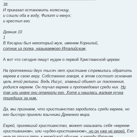
38.
И приказал остановить колесницу,
и сошли оба в воду, Филипп и евнух;
и крестил его.
Деяния 10
1
В Кесарии был некоторый муж, именем Корнилий,
сотник из полка, называемого Италийским,
А вот что сегодня пишут иудеи о первой Христианской церкви:
На протяжении двух тысяч лет христиане стремились обратить
евреев в свою веру. Собственно говоря, в этом состоит основная
цель этой религии. Ведь Иисус, главный объект их поклонения,
родился евреем. Он поучал евреев и проповедовал среди них.
Но
так или иначе они отвергли его. Хотя и нашлась жалкая кучка
пошедших за ним.
Да, мы признаем, что христианство зародилось среди евреев, но
его быстро приняли язычники Древнего мира.
Еврей, принявший христианство, может называть себя «евреем-
христианином», или «иудео-христианином»
, но он уже не еврей.
Его
нельзя причислять к еврейской общине, к народу Израиля.