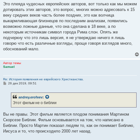
е
Это плеяда чудесных европейских авторов, вот только как мы можем
дотировать этих авторов, это вопрос, многих можно адресовать к 15
веку средних веков часть более поздних, это как волчица
выкармливающая близнецов по последним анализам, появились
возможно ложные данные, что она сделана в 18 веке, а по
некоторым источникам символ города Рима слон. Опять же
подчеркну что это лишь версия, я не утверждаю ничего я лишь
говорю что есть различные взгляды, проще говоря взглядов много,
обоснований мало.
Автор темы
Samuel
Re: История появления не еврейского Христианства.
С
26 дек 2019, 09:51
о
о
б
andrey.erofeev
:
щ
е
Этот фильм не о библии
н
и
е
Вы не правы. Этот фильм является плодом понимания Мартином
Скорсезе Библии. Фильм основывается на том, что написано в
Библии. Просто Мартин показал людям то, как он понимает Библию,
Иисуса и то, что происходило 2000 лет назад.