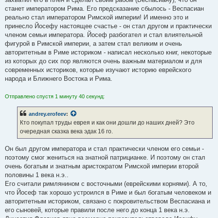
станет императором Рима. Его предсказание сбылось - Веспасиан
реально стал императором Римской империи! И именно это и
принесло Йосефу настоящее счастье - он стал другом и практически
членом семьи императора. Йосеф разбогател и стал влиятельной
фигурой в Римской империи, а затем стал великим и очень
авторитетным в Риме историком - написал несколько книг, некоторые
из которых до сих пор являются очень важным материалом и для
современных историков, которые изучают историю еврейского
народа и Ближнего Востока и Рима.
Отправлено спустя 1 минуту 40 секунд:
andrey.erofeev
:
Кто покупал труды еврея и как они дошли до наших дней? Это
очередная сказка века эдак 16 го.
Он был другом императора и стал практически членом его семьи -
поэтому смог жениться на знатной патрицианке. И поэтому он стал
очень богатым и знатным аристократом Римской империи второй
половины 1 века н.э..
Его считали римлянином с восточными (еврейскими корнями). А то,
что Йосеф так хорошо устроился в Риме и был богатым человеком и
авторитетным историком, связано с покровительством Веспасиана и
его сыновей, которые правили после него до конца 1 века н.э.