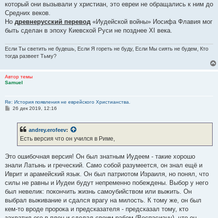
который они вызывали у христиан, это евреи не обращались к ним до
Средних веков.
Но
древнерусский перевод
«Иудейской войны» Иосифа Флавия мог
быть сделан в эпоху Киевской Руси не позднее XI века.
Если Ты светить не будешь, Если Я гореть не буду, Если Мы сиять не будем, Кто
тогда развеет Тьму?
Автор темы
Samuel
Re: История появления не еврейского Христианства.
С
26 дек 2019, 12:16
о
о
б
andrey.erofeev
:
щ
е
Есть версия что он учился в Риме,
н
и
е
Это ошибочная версия! Он был знатным Иудеем - такие хорошо
знали Латынь и греческий. Само собой разумеется, он знал ещё и
Иврит и арамейский язык. Он был патриотом Израиля, но понял, что
силы не равны и Иудеи будут непременно побеждены. Выбор у него
был невелик: покончить жизнь самоубийством или выжить. Он
выбрал выживание и сдался врагу на милость. К тому же, он был
кем-то вроде пророка и предсказателя - предсказал тому, кто
захватил его в плен и сделал своим рабом (Веспасиану), что он