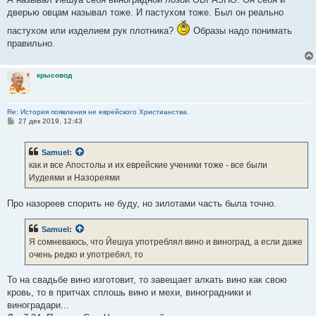
дверью овцам называл тоже. И пастухом тоже. Был он реально
пастухом или изделием рук плотника?
Образы надо понимать
правильно.
крысовод
Re: История появления не еврейского Христианства.
С
27 дек 2019, 12:43
о
о
б
Samuel
:
щ
е
как и все Апостолы и их еврейские ученики тоже - все были
н
Иудеями и Назореями
и
е
Про назореев спорить не буду, но зилотами часть была точно.
Samuel
:
Я сомневаюсь, что Йешуа употреблял вино и виноград, а если даже
очень редко и употребял, то
То на свадьбе вино изготовит, то завещает алкать вино как свою
кровь, то в притчах сплошь вино и мехи, виноградники и
виноградари...