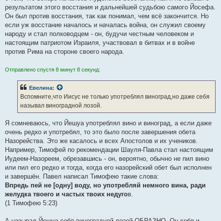
результатом этого восстания и дальнейшей судьбою самого Йосефа.
Он был против восстания, так как понимал, чем всё закончится. Но
если уж восстание началось и началась война, он служил своему
народу и стал полководцем - он, будучи честным человеком и
настоящим патриотом Израиля, участвовал в битвах и в войне
против Рима на стороне своего народа.
Отправлено спустя 8 минут 8 секунд:
Евелина
:
Вспомните,что Иисус не только употреблял виноград,но даже себя
называл виноградной лозой.
Я сомневаюсь, что Йешуа употреблял вино и виноград, а если даже
очень редко и употребял, то это было после завершения обета
Назорейства. Это же касалось и всех Апостолов и их учеников.
Например, Тимофей по рекомендации Шауля-Павла стал настоящим
Иудеем-Назореем, обрезавшись - он, вероятно, обычно не пил вино
или пил его редко и тогда, когда его назорейский обет был исполнен
и завершён. Павел написал Тимофею такие слова:
Впредь пей не [одну] воду, но употребляй немного вина, ради
желудка твоего и частых твоих недуго
в.
(1 Тимофею 5:23)
А называл Йешуа себя виноградной лозой ОБРАЗНО. Он себя и