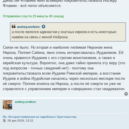
Династия Флавиев явно всемерно покровительствовала Иосифу
Флавию - всё легко объясняется.
Отправлено спустя 23 минуты 45 секунд:
andrey.erofeev
:
а после являлся адвокатом у знатных евреев и есть некоторые
намёки на связь с женой Нейрона.
Связи не было. Но вторая и наиболее любимая Нероном жена
Нерона, Поппея Сабина, явно очень интересовалась Иудаизмом. Ей
очень нравился Иудаизм с его строгим монотеизмом, а также и
еврейская культура. Вероятно, она даже тайно приняла эту веру (это
под вопросом - точных сведений нет) - поэтому она
покровительствовала всем Иудеям Римской империи, а восстание
Иудеев и война Иудейская начались через несколько месяцев после
её смерти. Поппея влияла на Нерона, а после её смерти он уже не
справлялся с управлением империи и совершенно стал неадекватен.
andrey.erofeev
Re: История появления не еврейского Христианства.
С
26 дек 2019, 13:11
о
о