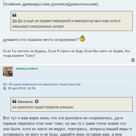
Особенно древнерусские рукописи(домонгольские)
Да Да а ещё он правил империей и император мыл ему ноги и
оказывал сексуальные услуги.
думаете,что сказали нечто остроумное?
Если Ты светить не будешь, Если Я гореть не буду, Если Мы сиять не будем, Кто
тогда развеет Тьму?
andrey.erofeev
Re: История появления не еврейского Христианства.
С
26 дек 2019, 14:54
о
о
б
Евелина
:
щ
е
но рукописи существовали раньше.
н
и
е
Вот тут я вам верю жаль что эти рукописи не сохранились, да и
первые переписи этих книг тоже, но мы то с вами точно знаем что
они были, хотя их никто не видел, повторюсь, вопросы вашей веры я
оспаривать не могу и не буду, давайте веру оставим вам, а мне