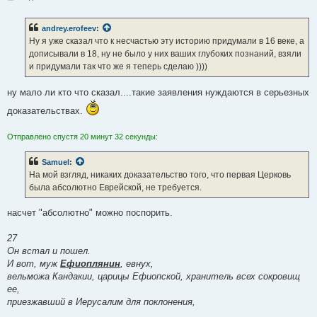
о
о
б
andrey.erofeev
:
щ
е
Ну я уже сказал что к несчастью эту историю придумали в 16 веке, а
н
дописывали в 18, ну не было у них ваших глубоких познаний, взяли
и
е
и придумали так что же я теперь сделаю ))))
ну мало ли кто что сказал....такие заявления нуждаются в серьезных
доказательствах.
Отправлено спустя 20 минут 32 секунды:
Samuel
:
На мой взгляд, никаких доказательство того, что первая Церковь
была абсолютно Еврейской, не требуется.
насчет "абсолютно" можно поспорить.
27
Он встал и пошел.
И вот, муж
Ефиоплянин
, евнух,
вельможа Кандакии, царицы Ефиопской, хранитель всех сокровищ
ее,
приезжавший в Иерусалим для поклонения,
............................................................................