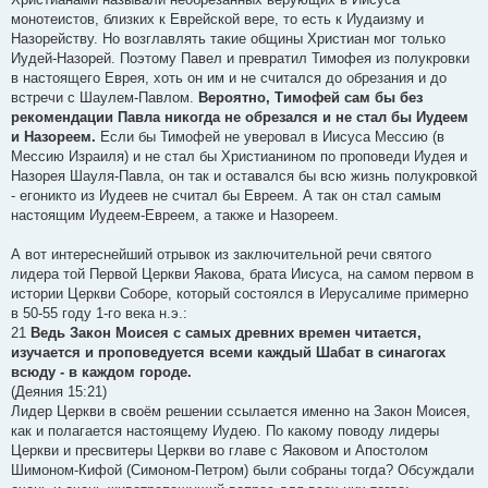
монотеистов, близких к Еврейской вере, то есть к Иудаизму и
Назорейству. Но возглавлять такие общины Христиан мог только
Иудей-Назорей. Поэтому Павел и превратил Тимофея из полукровки
в настоящего Еврея, хоть он им и не считался до обрезания и до
встречи с Шаулем-Павлом.
Вероятно, Тимофей сам бы без
рекомендации Павла никогда не обрезался и не стал бы Иудеем
и Назореем.
Если бы Тимофей не уверовал в Иисуса Мессию (в
Мессию Израиля) и не стал бы Христианином по проповеди Иудея и
Назорея Шауля-Павла, он так и оставался бы всю жизнь полукровкой
- егоникто из Иудеев не считал бы Евреем. А так он стал самым
настоящим Иудеем-Евреем, а также и Назореем.
А вот интереснейший отрывок из заключительной речи святого
лидера той Первой Церкви Яакова, брата Иисуса, на самом первом в
истории Церкви Соборе, который состоялся в Иерусалиме примерно
в 50-55 году 1-го века н.э.:
21
Ведь Закон Моисея с самых древних времен читается,
изучается и проповедуется всеми каждый Шабат в синагогах
всюду - в каждом городе.
(Деяния 15:21)
Лидер Церкви в своём решении ссылается именно на Закон Моисея,
как и полагается настоящему Иудею. По какому поводу лидеры
Церкви и пресвитеры Церкви во главе с Яаковом и Апостолом
Шимоном-Кифой (Симоном-Петром) были собраны тогда? Обсуждали