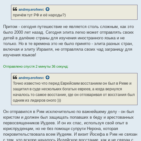
andrey.erofeev
:
причём тут РФ и её народы?)
Притом - сегодня путешествие не является столь сложным, как это
было 2000 лет назад. Сегодня элита легко может отправлять своих
детей в далёкие страны для изучения иностранного языка и не
только. Но в те времена это не было принято - элита разных стран,
включая и элиту Израиля, не отправляла своих чад заграницу для
изучения языков!
Отправлено спустя 2 минуты 36 секунд:
andrey.erofeev
:
Точно известно что перед Еврейским восстанием он был в Риме и
защитил в суде нескольких богатых евреев, а когда вернулся
началось то самое восстание, где он отговаривая от восстания был
одним из лидеров оного )))
Он отправился в Рим исключительно по важнейшему делу - он был
юристом и должен был защищать попавших в беду и арестованных
первосвященников Иудеев. И он их спас, используя свой опыт в
юриспруденции, но не без помощи супруги Нерона, которая
покровительствовала всем Иудеям. И визит Йосефа в Рим не связан
с тем, что вскоре началось Иудейское восстание, как и не связан с