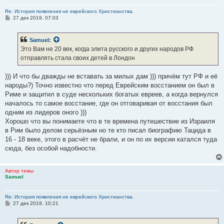
Re: История появления не еврейского Христианства.
С
27 дек 2019, 07:03
о
о
б
Samuel
:
щ
е
Это Вам не 20 век, когда элита русского и других народов РФ
н
отправлять стала своих детей в Лондон
и
е
))) И что бы дважды не вставать за милых дам ))) причём тут РФ и её
народы?) Точно известно что перед Еврейским восстанием он был в
Риме и защитил в суде нескольких богатых евреев, а когда вернулся
началось то самое восстание, где он отговаривая от восстания был
одним из лидеров оного )))
Хорошо что вы понимаете что в те времена путешествие из Израиля
в Рим было делом серьёзным но те кто писал биографию Тацида в
16 - 18 веке, этого в расчёт не брали, и он по их версии катался туда
сюда, без особой надобности.
Автор темы
Samuel
Re: История появления не еврейского Христианства.
С
27 дек 2019, 10:21
о
о
б