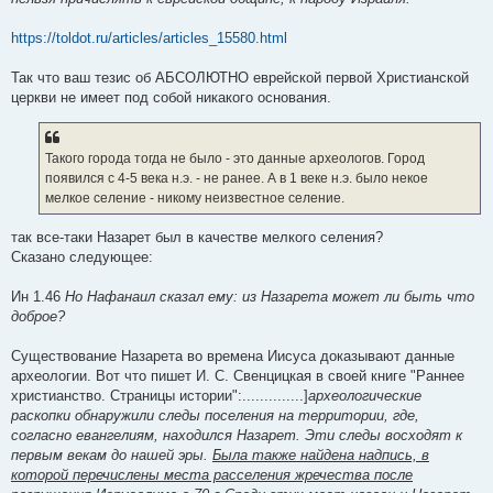
https://toldot.ru/articles/articles_15580.html
Так что ваш тезис об АБСОЛЮТНО еврейской первой Христианской
церкви не имеет под собой никакого основания.
Такого города тогда не было - это данные археологов. Город
появился с 4-5 века н.э. - не ранее. А в 1 веке н.э. было некое
мелкое селение - никому неизвестное селение.
так все-таки Назарет был в качестве мелкого селения?
Сказано следующее:
Ин 1.46
Но Нафанаил сказал ему: из Назарета может ли быть что
доброе?
Существование Назарета во времена Иисуса доказывают данные
археологии. Вот что пишет И. С. Свенцицкая в своей книге "Раннее
христианство. Страницы истории":..............]
археологические
раскопки обнаружили следы поселения на территории, где,
согласно евангелиям, находился Назарет. Эти следы восходят к
первым векам до нашей эры.
Была также найдена надпись, в
которой перечислены места расселения жречества после