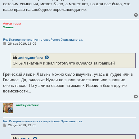
оставим сомнения, может было, а может нет, но для вас было, это
ваше право на свободное вероисповедание.
Автор темы
Samuel
Re: История появления не еврейского Христианства.
С
26 дек 2019, 18:05
о
о
б
andrey.erofeev
:
щ
е
Он был знатным и знал потому что обучался за границей
н
и
е
Греческий язык и Латынь можно было выучить, учась в Иудее или в
Галилее. Да, рядовые Иудеи не знали этих языков или знали их
очень плохо. Но у элиты евреев на землях Израиля были другие
возможности...
andrey.erofeev
Re: История появления не еврейского Христианства.
С
26 дек 2019, 21:05
о
о
б