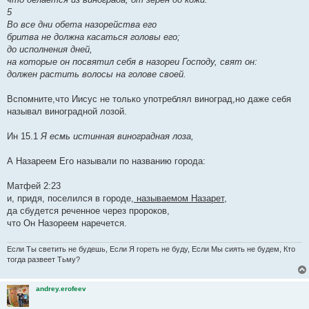
5
Во все дни обета назорейства его
бритва не должна касаться головы его;
до исполнения дней,
на которые он посвятил себя в назореи Господу, свят он:
должен растить волосы на голове своей.
Вспомните,что Иисус не только употреблял виноград,но даже себя
называл виноградной лозой.
Ин 15.1
Я есмь истинная виноградная лоза,
А Назареем Его называли по названию города:
Матфей 2:23
и, придя, поселился в городе,
называемом Назарет
,
да сбудется реченное через пророков,
что Он Назореем наречется.
Если Ты светить не будешь, Если Я гореть не буду, Если Мы сиять не будем, Кто
тогда развеет Тьму?
andrey.erofeev