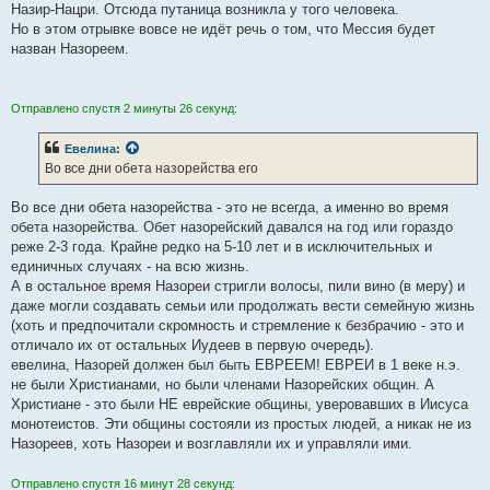
Назир-Нацри. Отсюда путаница возникла у того человека.
Но в этом отрывке вовсе не идёт речь о том, что Мессия будет
назван Назореем.
Отправлено спустя 2 минуты 26 секунд:
Евелина
:
Во все дни обета назорейства его
Во все дни обета назорейства - это не всегда, а именно во время
обета назорейства. Обет назорейский давался на год или гораздо
реже 2-3 года. Крайне редко на 5-10 лет и в исключительных и
единичных случаях - на всю жизнь.
А в остальное время Назореи стригли волосы, пили вино (в меру) и
даже могли создавать семьи или продолжать вести семейную жизнь
(хоть и предпочитали скромность и стремление к безбрачию - это и
отличало их от остальных Иудеев в первую очередь).
евелина, Назорей должен был быть ЕВРЕЕМ! ЕВРЕИ в 1 веке н.э.
не были Христианами, но были членами Назорейских общин. А
Христиане - это были НЕ еврейские общины, уверовавших в Иисуса
монотеистов. Эти общины состояли из простых людей, а никак не из
Назореев, хоть Назореи и возглавляли их и управляли ими.
Отправлено спустя 16 минут 28 секунд: