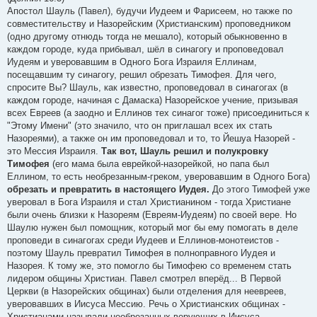
Апостол Шауль (Павел), будучи Иудеем и Фарисеем, но также по
совместительству и Назорейским (Христианским) проповедником
(одно другому отнюдь тогда не мешало), который обыкновенно в
каждом городе, куда прибывал, шёл в синагогу и проповедовал
Иудеям и уверовавшим в Одного Бога Израиля Еллинам,
посещавшим ту синагогу, решил обрезать Тимофея. Для чего,
спросите Вы? Шауль, как известно, проповедовал в синагогах (в
каждом городе, начиная с Дамаска) Назорейское учение, призывая
всех Евреев (а заодно и Еллинов тех синагог тоже) присоединиться к
"Этому Имени" (это значило, что он приглашал всех их стать
Назореями), а также он им проповедовал и то, то Йешуа Назорей -
это Мессия Израиля.
Так вот, Шауль решил и полукровку
Тимофея
(его мама была еврейкой-назорейкой, но папа был
Еллином, то есть необрезанным-греком, уверовавшим в Одного Бога)
обрезать и превратить в настоящего Иудея.
До этого Тимофей уже
уверовал в Бога Израиля и стал Христианином - тогда Христиане
были очень близки к Назореям (Евреям-Иудеям) по своей вере. Но
Шаулю нужен был помощник, который мог бы ему помогать в деле
проповеди в синагогах среди Иудеев и Еллинов-монотеистов -
поэтому Шауль превратил Тимофея в полноправного Иудея и
Назорея. К тому же, это помогло бы Тимофею со временем стать
лидером общины Христиан. Павел смотрел вперёд... В Первой
Церкви (в Назорейских общинах) были отделения для неевреев,
уверовавших в Иисуса Мессию. Речь о Христианских общинах -
Христианами называли необрезанных верующих в Иисуса