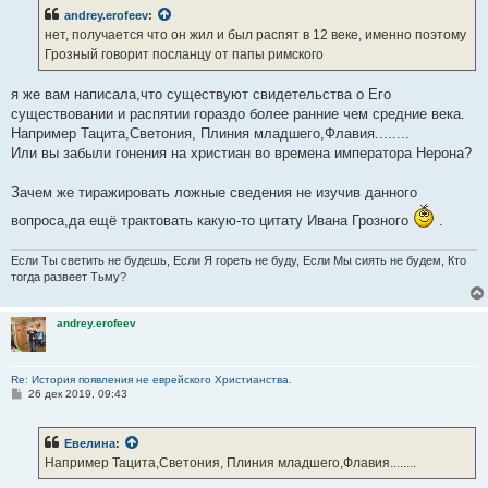
б
andrey.erofeev
:
щ
е
нет, получается что он жил и был распят в 12 веке, именно поэтому
н
Грозный говорит посланцу от папы римского
и
е
я же вам написала,что существуют свидетельства о Его
существовании и распятии гораздо более ранние чем средние века.
Например Тацита,Светония, Плиния младшего,Флавия........
Или вы забыли гонения на христиан во времена императора Нерона?
Зачем же тиражировать ложные сведения не изучив данного
вопроса,да ещё трактовать какую-то цитату Ивана Грозного
.
Если Ты светить не будешь, Если Я гореть не буду, Если Мы сиять не будем, Кто
тогда развеет Тьму?
andrey.erofeev
Re: История появления не еврейского Христианства.
С
26 дек 2019, 09:43
о
о
б
Евелина
:
щ
е
Например Тацита,Светония, Плиния младшего,Флавия........
н
и