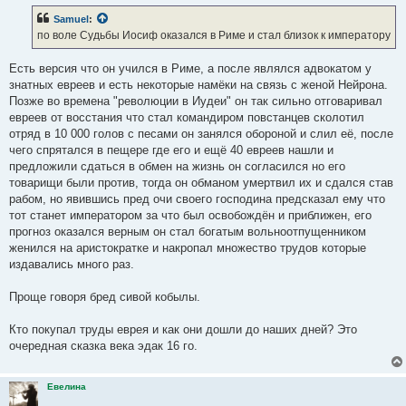
Samuel
:
по воле Судьбы Иосиф оказался в Риме и стал близок к императору
Есть версия что он учился в Риме, а после являлся адвокатом у
знатных евреев и есть некоторые намёки на связь с женой Нейрона.
Позже во времена "революции в Иудеи" он так сильно отговаривал
евреев от восстания что стал командиром повстанцев сколотил
отряд в 10 000 голов с песами он занялся обороной и слил её, после
чего спрятался в пещере где его и ещё 40 евреев нашли и
предложили сдаться в обмен на жизнь он согласился но его
товарищи были против, тогда он обманом умертвил их и сдался став
рабом, но явившись пред очи своего господина предсказал ему что
тот станет императором за что был освобождён и приближен, его
прогноз оказался верным он стал богатым вольноотпущенником
женился на аристократке и накропал множество трудов которые
издавались много раз.
Проще говоря бред сивой кобылы.
Кто покупал труды еврея и как они дошли до наших дней? Это
очередная сказка века эдак 16 го.
Евелина