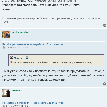
Лк. 7:34. Пришел Сын Человеческий: ест и пьет; и
говорите:
вот человек, который любит есть и
пить
вино
В этом материальном мире тебе ничего не принадлежит, даже твоё собственное
тело.
andrey.erofeev
Re: История появления не еврейского Христианства.
С
27 дек 2019, 14:52
о
о
б
Samuel
:
щ
е
Но в те времена это не было принято - элита разных стран,
н
и
е
Ну я уже сказал что к несчастью эту историю придумали в 16 веке, а
дописывали в 18, ну не было у них ваших глубоких познаний, взяли и
придумали так что же я теперь сделаю ))))
Евелина
Re: История появления не еврейского Христианства.
С
28 дек 2019, 03:36