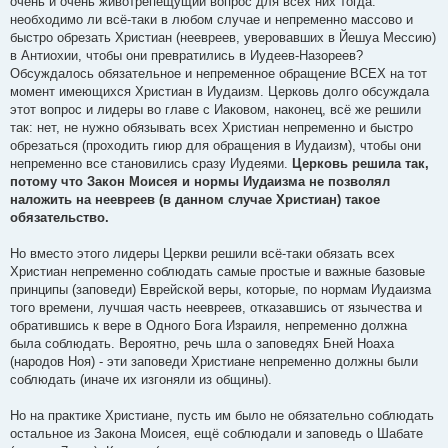
очень и очень животрепещущий вопрос для всех них тогда:
необходимо ли всё-таки в любом случае и непременно массово и
быстро обрезать Христиан (неевреев, уверовавших в Йешуа Мессию)
в Антиохии, чтобы они превратились в Иудеев-Назореев?
Обсуждалось обязательное и непременное обращение ВСЕХ на тот
момент имеющихся Христиан в Иудаизм. Церковь долго обсуждала
этот вопрос и лидеры во главе с Иаковом, наконец, всё же решили
так: нет, не нужно обязывать всех Христиан непременно и быстро
обрезаться (проходить гиюр для обращения в Иудаизм), чтобы они
непременно все становились сразу Иудеями.
Церковь решила так,
потому что Закон Моисея и нормы Иудаизма не позволял
наложить на неевреев (в данном случае Христиан) такое
обязательство.
Но вместо этого лидеры Церкви решили всё-таки обязать всех
Христиан непременно соблюдать самые простые и важные базовые
принципы (заповеди) Еврейской веры, которые, по нормам Иудаизма
того времени, лучшая часть неевреев, отказавшись от язычества и
обратившись к вере в Одного Бога Израиля, непременно должна
была соблюдать. Вероятно, речь шла о заповедях Бней Ноаха
(народов Ноя) - эти заповеди Христиане непременно должны были
соблюдать (иначе их изгоняли из общины).
Но на практике Христиане, пусть им было не обязательно соблюдать
остальное из Закона Моисея, ещё соблюдали и заповедь о Шабате