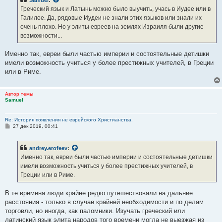
Samuel
:
щ
е
Греческий язык и Латынь можно было выучить, учась в Иудее или в
н
Галилее. Да, рядовые Иудеи не знали этих языков или знали их
и
е
очень плохо. Но у элиты евреев на землях Израиля были другие
возможности...
Именно так, евреи были частью империи и состоятельные детишки
имели возможность учиться у более престижных учителей, в Греции
или в Риме.
Автор темы
Samuel
Re: История появления не еврейского Христианства.
С
27 дек 2019, 00:41
о
о
б
andrey.erofeev
:
щ
е
Именно так, евреи были частью империи и состоятельные детишки
н
имели возможность учиться у более престижных учителей, в
и
е
Греции или в Риме.
В те времена люди крайне редко путешествовали на дальние
расстояния - только в случае крайней необходимости и по делам
торговли, но иногда, как паломники. Изучать греческий или
латинский язык элита народов того времени могла не выезжая из