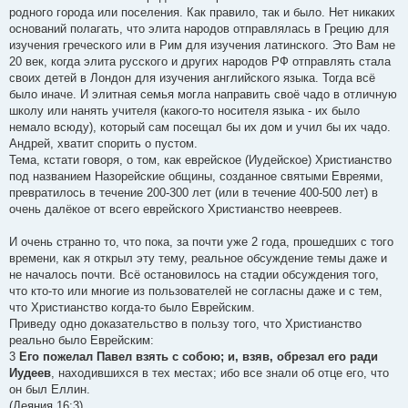
родного города или поселения. Как правило, так и было. Нет никаких
оснований полагать, что элита народов отправлялась в Грецию для
изучения греческого или в Рим для изучения латинского. Это Вам не
20 век, когда элита русского и других народов РФ отправлять стала
своих детей в Лондон для изучения английского языка. Тогда всё
было иначе. И элитная семья могла направить своё чадо в отличную
школу или нанять учителя (какого-то носителя языка - их было
немало всюду), который сам посещал бы их дом и учил бы их чадо.
Андрей, хватит спорить о пустом.
Тема, кстати говоря, о том, как еврейское (Иудейское) Христианство
под названием Назорейские общины, созданное святыми Евреями,
превратилось в течение 200-300 лет (или в течение 400-500 лет) в
очень далёкое от всего еврейского Христианство неевреев.
И очень странно то, что пока, за почти уже 2 года, прошедших с того
времени, как я открыл эту тему, реальное обсуждение темы даже и
не началось почти. Всё остановилось на стадии обсуждения того,
что кто-то или многие из пользователей не согласны даже и с тем,
что Христианство когда-то было Еврейским.
Приведу одно доказательство в пользу того, что Христианство
реально было Еврейским:
3
Его пожелал Павел взять с собою; и, взяв, обрезал его ради
Иудеев
, находившихся в тех местах; ибо все знали об отце его, что
он был Еллин.
(Деяния 16:3)