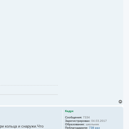
В
е
р
Кадук
н
у
Сообщения:
7334
Зарегистрирован:
04.03.2017
т
Образование:
школьник
ь
ри кольца и снаружи.Что
Поблагодарили:
738 раз