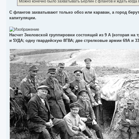
е
Можно конечно было захватывать Берлин с флангов и ждать когда г
н
и
е
С флангов захватывают только обоз или караван, а город бер
капитуляции.
Насчет Зееловской группировки состоящей из 9 А (которая на 
и 5УДА; одну гвардейскую 8ГВА; две стрелковые армии 69А и 33