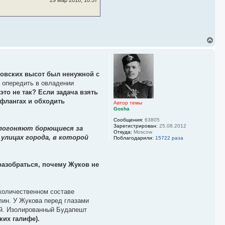
29 мар 2018, 10:57
В
е
р
н
у
ловских высот был ненужной с
т
ь
ы опередить в овладении
с
это не так? Если задача взять
я
флангах и обходить
к
Автор темы
Gosha
н
а
Сообщения:
63805
ч
Зарегистрирован:
25.08.2012
 погоняют борющиеся за
а
Откуда:
Moscow
 улицах города, в которой
л
Поблагодарили:
15722 раза
у
разобраться, почему Жуков не
 количественном составе
лин. У Жукова перед глазами
ей. Изолированный Будапешт
ких галифе).