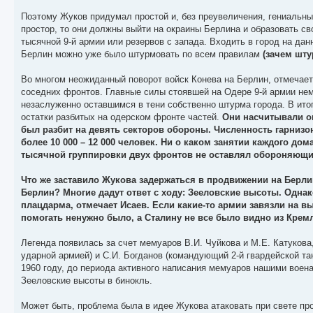
Поэтому Жуков придумал простой и, без преувеличения, гениальны
простор, то они должны выйти на окраины Берлина и образовать св
тысячной 9-й армии или резервов с запада. Входить в город на да
Берлин можно уже было штурмовать по всем правилам
(зачем шту
Во многом неожиданный поворот войск Конева на Берлин, отмечает
соседних фронтов. Главные силы стоявшей на Одере 9-й армии нем
незаслуженно оставшимся в тени собственно штурма города. В ито
остатки разбитых на одерском фронте частей.
Они насчитывали ок
был разбит на девять секторов обороны. Численность гарнизон
более 10 000 – 12 000 человек. Ни о каком занятии каждого до
тысячной группировки двух фронтов не оставлял обороняющим
Что же заставило Жукова задержаться в продвижении на Берли
Берлин? Многие дадут ответ с ходу: Зееловские высоты. Одна
плацдарма, отмечает Исаев. Если какие-то армии завязли на 
помогать ненужно было, а Сталину не все было видно из Кремл
Легенда появилась за счет мемуаров В.И. Чуйкова и М.Е. Катуков
ударной армией) и С.И. Богданов (командующий 2-й гвардейской та
1960 году, до периода активного написания мемуаров нашими воен
Зееловские высоты в бинокль.
Может быть, проблема была в идее Жукова атаковать при свете про