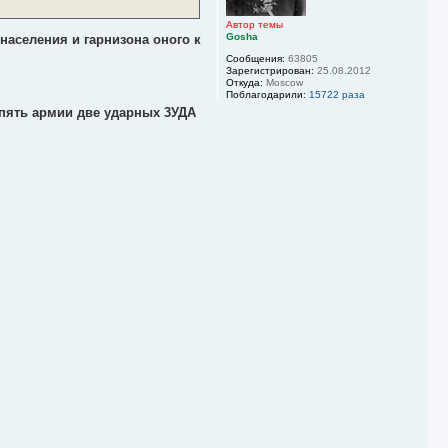
я
к
Автор темы
Gosha
н
населения и гарнизона оного к
а
Сообщения:
63805
ч
Зарегистрирован:
25.08.2012
а
Откуда:
Moscow
л
Поблагодарили:
15722 раза
у
 пять армии две ударных 3УДА