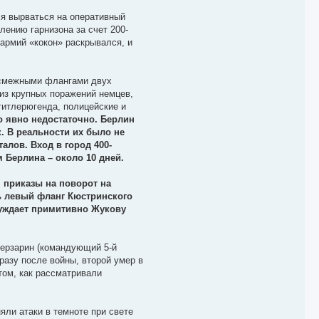
ся вырваться на оперативный
лению гарнизона за счет 200-
 армий «кокон» раскрывался, и
я смежными флангами двух
 из крупных поражений немцев,
гитлерюгенда, полицейские и
о явно недостаточно. Берлин
. В реальности их было не
алов. Вход в город 400-
Берлина – около 10 дней.
 приказы на поворот на
шь левый фланг Кюстринского
суждает примитивно Жукову
Берзарин (командующий 5-й
разу после войны, второй умер в
том, как рассматривали
яли атаки в темноте при свете