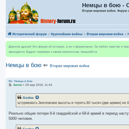
Немцы в бою - 
Вторая мировая война. Форум 
Исторический форум
Крупнейшие войны
Вторая мировая война
Дорогие друзья! Это форум об истории, а не о форумчанах. За любое хамство и пе
приходится. Будьте терпимее к своим оппонентам, пожалуйста
Немцы в бою
⇐
Вторая мировая война
Re: Немцы в бою
С
Антон
»
29 мар 2018, 11:43
о
о
б
Gosha
:
щ
е
штурмовать Зееловские высоты и терять 80 тысяч (две армии) не 
н
и
е
Реально общие потери 8-й гвардейской и 69-й армий в период наст
5000 человек.