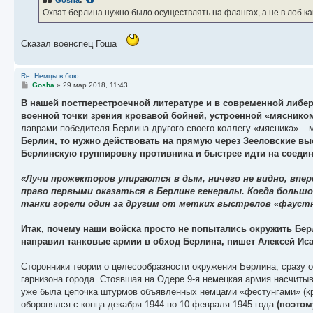
Gosha
:
Охват берлина нужно было осуществлять на флангах, а не в лоб ка
Сказал военспец Гоша
Re: Немцы в бою
С
Gosha
»
29 мар 2018, 11:43
о
о
В нашей постперестроечной литературе и в современной либе
б
военной точки зрения кровавой бойней, устроенной «мясник
щ
е
лаврами победителя Берлина другого своего коллегу-«мясника» – 
н
Берлин, то нужно действовать на прямую через Зееловские в
и
е
Берлинскую группировку противника и быстрее идти на соедин
«Лучи прожекторов упираются в дым, ничего не видно, впе
право первыми оказаться в Берлине генералы. Когда большой
танки горели один за другим от метких выстрелов «фауст
Итак, почему наши войска просто не попытались окружить Бе
направил танковые армии в обход Берлина, пишет Алексей Иса
Сторонники теории о целесообразности окружения Берлина, сразу о
гарнизона города. Стоявшая на Одере 9-я немецкая армия насчиты
уже была цепочка штурмов объявленных немцами «фестунгами» (кре
оборонялся с конца декабря 1944 по 10 февраля 1945 года
(поэтом