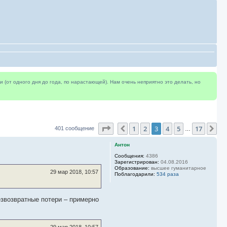
(от одного дня до года, по нарастающей). Нам очень неприятно это делать, но
Страница
3
из
17
1
2
3
4
5
17
Пред.
Сл
401 сообщение
…
Антон
Сообщения:
4386
Зарегистрирован:
04.08.2016
Образование:
высшее гуманитарное
29 мар 2018, 10:57
Поблагодарили:
534 раза
езвозвратные потери – примерно