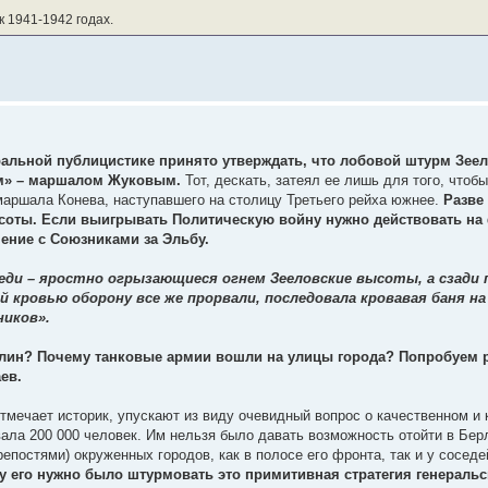
к 1941-1942 годах.
ральной публицистике принято утверждать, что лобовой штурм Зее
ом» – маршалом Жуковым.
Тот, дескать, затеял ее лишь для того, чтоб
маршала Конева, наступавшего на столицу Третьего рейха южнее.
Разве 
ысоты. Если выигрывать Политическую войну нужно действовать на 
ение с Союзниками за Эльбу.
реди – яростно огрызающиеся огнем Зееловские высоты, а сзади
 кровью оборону все же прорвали, последовала кровавая баня на
ников».
рлин? Почему танковые армии вошли на улицы города? Попробуем 
ев.
тмечает историк, упускают из виду очевидный вопрос о качественном и
вала 200 000 человек. Им нельзя было давать возможность отойти в Бер
постями) окруженных городов, как в полосе его фронта, так и у сосед
у его нужно было штурмовать это примитивная стратегия генеральс