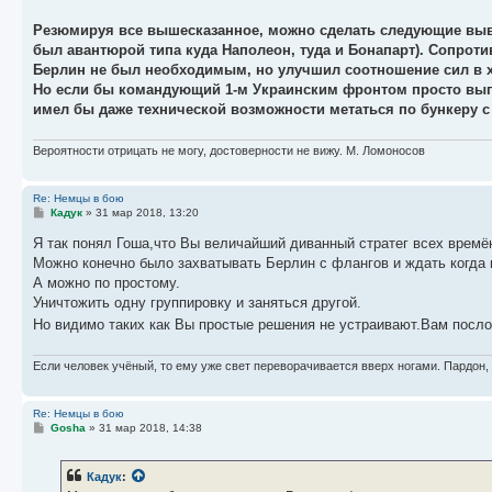
Резюмируя все вышесказанное, можно сделать следующие выв
был авантюрой типа куда Наполеон, туда и Бонапарт). Сопрот
Берлин не был необходимым, но улучшил соотношение сил в х
Но если бы командующий 1-м Украинским фронтом просто выпо
имел бы даже технической возможности метаться по бункеру с
Вероятности отрицать не могу, достоверности не вижу. М. Ломоносов
Re: Немцы в бою
С
Кадук
»
31 мар 2018, 13:20
о
о
Я так понял Гоша,что Вы величайший диванный стратег всех времё
б
Можно конечно было захватывать Берлин с флангов и ждать когда г
щ
е
А можно по простому.
н
Уничтожить одну группировку и заняться другой.
и
е
Но видимо таких как Вы простые решения не устраивают.Вам посл
Если человек учёный, то ему уже свет переворачивается вверх ногами. Пардон,
Re: Немцы в бою
С
Gosha
»
31 мар 2018, 14:38
о
о
б
Кадук
:
щ