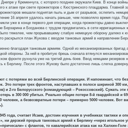
а Днепре у Кременчуга, с которого позднее окружали Киев. В конце войн
го к атаке при свете прожекторов с Кюстринского плацдарма. Главной 
прожекторов мешали поднятая пыль и дым от разрывов, ослепить немце
ление 16 апреля удалось начать раньше, чем позволяло время года. П
никли уже в конце первого дня операции, когда прожекторы давно выкл
е Берзарина и Богданова с трудом продвигались в сети ирригационных 
было тяжелее, чем прорывавшему слабую немецкую оборону далеко к юг
что раскрылся план Жукова с вводом танковых армий в направлении Берли
именно благодаря танковым армиям. Одной из механизированных бригад 
цкой обороны. За ней в пробитую брешь сначала втянулся механизирован
ком фронте рухнула уже на третий день боев. Ввод немцами резервов н
ь к Берлину. После этого Жукову было достаточно лишь слегка доверну
ют с потерями во всей Берлинской операции. И напоминает, что бе
ек. Это потери трех фронтов, наступавших в полосе шириной 300 км, –
в) и 2-го Белорусского (командующий – Рокоссовский). Сужать эти 
отерь в 300 000 убитых. Реально общие потери 8-й гвардейской и 6
0 человек, а безвозвратные потери – примерно 5000 человек. Вот в
).
 года, считает Исаев, достоин изучения в учебниках тактики и опе
», ни дерзкий прорыв танковых армий к Берлину «через игольное у
 «причесали» с флангов, то кавалерийская атака как на Халхин-Голе