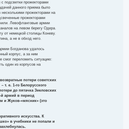
ы с подсветки прожекторами
задачей данного приема было
в несколькими прожекторами на
одсвеченные прожекторами
ючили. Левофланговые армии
каналов на левом берегу Одера.
у от немецкой столицы Коневу.
на, а не в обход него.
армии Богданова удалось
ный корпус, а за ним
е смог переломить ситуацию:
ть один из корпусов на
звозвратные потери советских
 т. е. 1-го Белорусского
потери до пятачка Зееловских
9-й армий в период
ам и Жуков-«мясник» (это
ративного искусства. К
шко» в учебники не попали и
 захлебнулась.