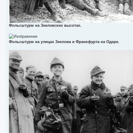
Фольсштурм на Зееловских высотах.
Фольсштурм на улицах Зеелова и Франкфурта на Одере.