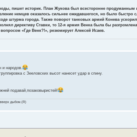
оды, пишет историк. План Жукова был всесторонне продуманным и
ивление немцев оказалось сильнее ожидавшегося, но было быстро 
оде штурма города. Также поворот танковых армий Конева ускорил
лнял директиву Ставки, то 12-я армия Венка была бы разгромлена
 вопросом «Где Венк?!», резюмирует Алексей Исаев.
н и народов.
руппировка с Зееловских высот нанесет удар в спину.
ожней подавай,позаковыристей!
 вверх дыбом.(R)