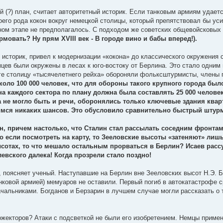
й (?) план, считает авторитетный историк. Если танковым армиям удает
оего рода кокон вокруг немецкой столицы, который препятствовал бы уси
нном этапе не предполагалось. С подходом же советских общевойсковых
рмовать? Ну прям XVIII век - В городе вино и бабы вперед!).
 историк, привел к модернизации «кокона» до классического окружени
цев были окружены в лесах к юго-востоку от Берлина. Это стало одним
ге столицу «тысячелетнего рейха» обороняли фольксштурмисты, члены 
оло 100 000 человек, что для обороны такого крупного города был
а каждого сектора по плану должна была составлять 25 000 человек
ма не могло быть и речи, оборонялись только ключевые здания кварт
ся никаких шансов. Это обусловило сравнительно быстрый штурм 
н, причем настолько, что Сталин стал рассылать соседним фронтам
ко если посмотреть на карту, то Зееловские высоты «затеняют» ли
высотах, то что мешало остальным прорваться в Берлин? Исаев рас
евского далека! Когда прозрели стало поздно!
а, поясняет ученый. Наступавшие на Берлин вне Зееловских высот Н.Э. 
нковой армией) мемуаров не оставили. Первый погиб в автокатастрофе с
ачальниками. Богданов и Берзарин в лучшем случае могли рассказать о 
жекторов? Атаки с подсветкой не были его изобретением. Немцы примен