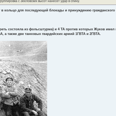
руппировка с Зееловских высот нанесет удар в спину.
ут в кольцо для последующей блокады и принуждению гражданского 
треть состояла из фольсштурма) и 4 ТА против которых Жуков имел
А, а также две танковых гвардейских армий 1ГВТА и 2ГВТА.