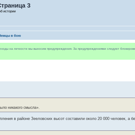
Страница 3
об истории
Немцы в бою
реходы на личности мы выносим предупреждения. За предупреждениями следуют блокировки 
было никакого смысла».
упления в районе Зееловских высот составили около 20 000 человек, а б