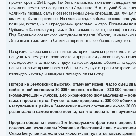
прожекторов с 1941 года. Так был, например, захвачен плацдарм н
началось немецкое наступление в Арденнах. Этот случай ближе все
удлинить первый, самый ответственный день операции. Да, лучам 
километр было нереально. Но главная задача была решена: наступ
позиции, кстати, были преодолены довольно быстро. Проблемы воз
Чуйкова и Катукова уперлись в Зееловские высоты, правофланговы
Под Берлином советского наступления ждали. Жукову изначально 
Эта заминка заставила Сталина нервничать, особенно ввиду того, 
Но кризис вскоре миновал, пишет историк, причем произошло это 
нащупать у немцев слабое место и прорваться далеко вглубь неме
последовали главные силы двух танковых армий. Оборона на одерс
наши танковые армии просто обошли их с двух сторон и устремилис
немецкую столицу и выиграть начатую не им гонку.
Потери на Зееловских высотах, отмечает Исаев, часто смешива
войск в ней составили 80 000 человек, а общие – 360 000 челов
(командующий – Жуков), 1-го Украинского (командующий – Коне
высот просто глупо. Глупее только превращать 300 000 общих п
наступления в районе Зееловских высот составили около 20 00
разве мало в самом конце войны, так что воевать не научились
Прорыв обороны немцев 1-м Белорусским фронтом в апреле 1945
сожалению, из-за опалы Жукова ни блестящий план с «коконом
Слава Богу, так как если бы «кокон» лопнул, а танковые армии