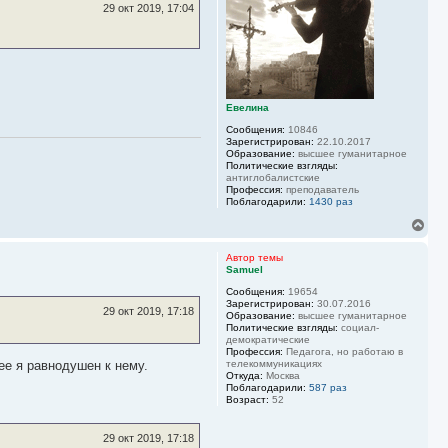
ь
29 окт 2019, 17:04
с
я
к
н
а
ч
а
Евелина
л
Сообщения:
10846
у
Зарегистрирован:
22.10.2017
Образование:
высшее гуманитарное
Политические взгляды:
антиглобалистские
Профессия:
преподаватель
Поблагодарили:
1430 раз
В
е
р
Автор темы
н
Samuel
у
Сообщения:
19654
т
Зарегистрирован:
30.07.2016
ь
29 окт 2019, 17:18
Образование:
высшее гуманитарное
с
Политические взгляды:
социал-
я
демократические
к
Профессия:
Педагога, но работаю в
н
ее я равнодушен к нему.
телекоммуникациях
Откуда:
Москва
а
Поблагодарили:
587 раз
ч
Возраст:
52
а
л
у
29 окт 2019, 17:18