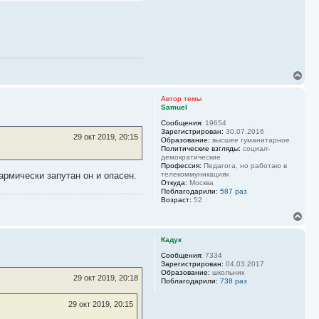
29 окт 2019, 11:51
го подальше.
В
е
р
Автор темы
н
Samuel
у
Сообщения:
19654
т
Зарегистрирован:
30.07.2016
ь
29 окт 2019, 20:15
Образование:
высшее гуманитарное
с
Политические взгляды:
социал-
я
демократические
к
Профессия:
Педагога, но работаю в
н
армически запутан он и опасен.
телекоммуникациях
Откуда:
Москва
а
Поблагодарили:
587 раз
ч
Возраст:
52
а
л
В
у
е
р
Кадук
н
у
Сообщения:
7334
Зарегистрирован:
04.03.2017
т
Образование:
школьник
ь
29 окт 2019, 20:18
Поблагодарили:
738 раз
с
я
29 окт 2019, 20:15
к
н