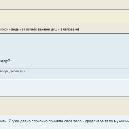
ной - ведь нет ничего важнее души в человеке!
дежду?
 вверх дыбом.(R)
шить. Я уже давно спокойно приняла своё тело - уродливое тело мужчин