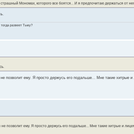
ь страшный Мономах, которого все боятся... И я предпочитаю держаться от не
сь.
о тогда развеет Тьму?
сь.
я не позволит ему. Я просто держусь его подальше... Мне такие хитрые
я не позволит ему. Я просто держусь его подальше... Мне такие хитрые и ли