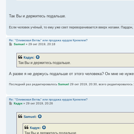
Евелина
:
.уже началось...так что о спокойствии и не мечтайте
Так Вы и держитесь подальше.
Это Вам верно привиделось - в стране всё спокойно. У страны ест
Если человек учёный, то ему уже свет переворачивается вверх ногами. Пардон,
Re: "Оливковая Ветвь" или продажа курдов Кремлем?
С
Samuel
»
29 окт 2019, 20:18
о
о
б
Кадук
:
щ
е
Так Вы и держитесь подальше.
н
и
е
А разве я не держусь подальше от этого человека? Он мне не нужен
Последний раз редактировалось
Samuel
29 окт 2019, 20:30, всего редактировалось 
Re: "Оливковая Ветвь" или продажа курдов Кремлем?
С
Кадук
»
29 окт 2019, 20:26
о
о
б
Samuel
:
щ
е
н
Кадук
:
и
е
Так Вы и держитесь подальше.