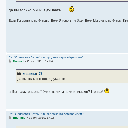
е
да вы только о них и думаете......
Если Ты светить не будешь, Если Я гореть не буду, Если Мы сиять не будем, Кт
Re: "Оливковая Ветвь" или продажа курдов Кремлем?
С
Samuel
»
29 окт 2019, 17:04
о
о
б
Евелина
:
щ
е
да вы только о них и думаете
н
и
е
а Вы - экстрасенс? Умеете читать мои мысли? Браво!
Re: "Оливковая Ветвь" или продажа курдов Кремлем?
С
Евелина
»
29 окт 2019, 17:18
о
о
б