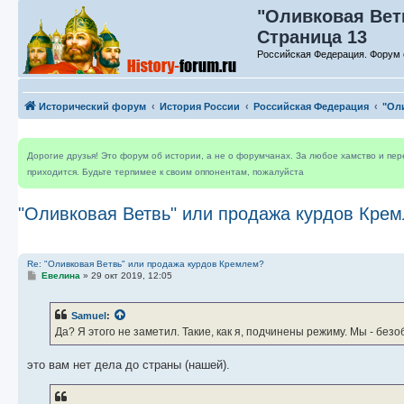
"Оливковая Вет
Страница 13
Российская Федерация. Форум 
Исторический форум
История России
Российская Федерация
"Ол
Дорогие друзья! Это форум об истории, а не о форумчанах. За любое хамство и пе
приходится. Будьте терпимее к своим оппонентам, пожалуйста
"Оливковая Ветвь" или продажа курдов Кре
Re: "Оливковая Ветвь" или продажа курдов Кремлем?
С
Евелина
»
29 окт 2019, 12:05
о
о
б
Samuel
:
щ
е
Да? Я этого не заметил. Такие, как я, подчинены режиму. Мы - без
н
и
е
это вам нет дела до страны (нашей).