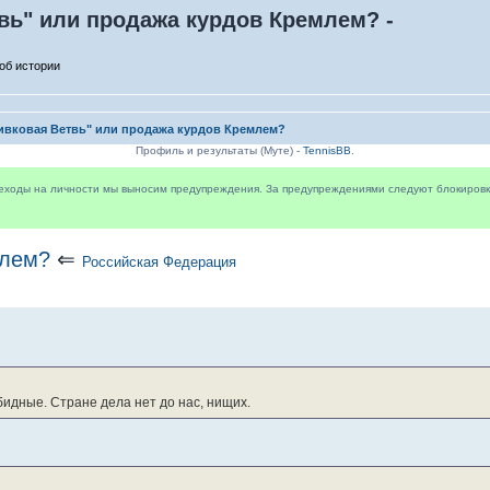
вь" или продажа курдов Кремлем? -
об истории
ивковая Ветвь" или продажа курдов Кремлем?
Профиль и результаты (Муте) -
TennisBB
.
реходы на личности мы выносим предупреждения. За предупреждениями следуют блокировки 
млем?
⇐
Российская Федерация
обидные. Стране дела нет до нас, нищих.