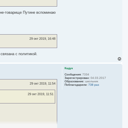
дине-товарище Путине вспоминаю
29 окт 2019, 16:48
связана с политикой.
В
е
р
Кадук
н
у
Сообщения:
7334
Зарегистрирован:
04.03.2017
т
Образование:
школьник
ь
29 окт 2019, 11:54
Поблагодарили:
738 раз
с
я
29 окт 2019, 11:51
к
н
а
ч
а
л
у