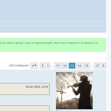
(от одного дня до года, по нарастающей). Нам очень неприятно это делать, но
Страница
13
из
17
1
11
12
13
14
15
17
Пред.
Сл
403 сообщения
…
…
29 окт 2019, 11:54