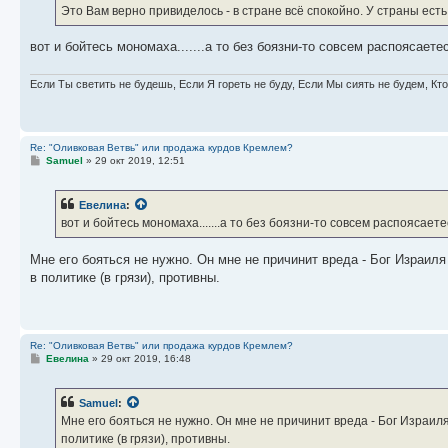
Это Вам верно привиделось - в стране всё спокойно. У страны ест
вот и бойтесь мономаха.......а то без боязни-то совсем распоясаете
Если Ты светить не будешь, Если Я гореть не буду, Если Мы сиять не будем, Кт
Re: "Оливковая Ветвь" или продажа курдов Кремлем?
С
Samuel
»
29 окт 2019, 12:51
о
о
б
Евелина
:
щ
е
вот и бойтесь мономаха.......а то без боязни-то совсем распоясаете
н
и
е
Мне его бояться не нужно. Он мне не причинит вреда - Бог Израил
в политике (в грязи), противны.
Re: "Оливковая Ветвь" или продажа курдов Кремлем?
С
Евелина
»
29 окт 2019, 16:48
о
о
б
Samuel
:
щ
е
Мне его бояться не нужно. Он мне не причинит вреда - Бог Израил
н
политике (в грязи), противны.
и