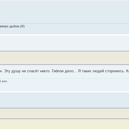
ь страшный Мономах, которого все боятся... И я предпочитаю держаться от не
 вверх дыбом.(R)
. Эту душу не спасёт никто. Гиблое дело... Я таких людей сторонюсь. К
1 раз.