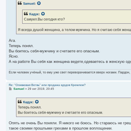
б
Samuel
:
щ
е
н
Кадук
:
и
е
Самуил.Вы сегодня кто?
Я всегда душой женщина, а телом мужчина. Но я считаю себя женщи
Ага.
Теперь понял.
Вы боитесь себя-мужчину и счетаете его опасным.
Ясно.
А на работе Вы себя как женщина ведете,одеваетесь в женскую о
Если человек учёный, то ему уже свет переворачивается вверх ногами. Пардон,
Re: "Оливковая Ветвь" или продажа курдов Кремлем?
С
Samuel
»
29 окт 2019, 20:45
о
о
б
Кадук
:
щ
е
Теперь понял.
н
Вы боитесь себя-мужчину и счетаете его опасным.
и
е
Опять не очень Вы поняли. Я никого не боюсь. Но стараюсь не гре
такое своими прошлыми грехами в прошлом воплощении.