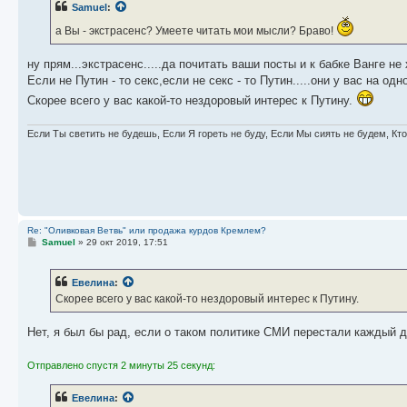
Samuel
:
щ
е
а Вы - экстрасенс? Умеете читать мои мысли? Браво!
н
и
е
ну прям...экстрасенс.....да почитать ваши посты и к бабке Ванге не 
Если не Путин - то секс,если не секс - то Путин.....они у вас на о
Скорее всего у вас какой-то нездоровый интерес к Путину.
Если Ты светить не будешь, Если Я гореть не буду, Если Мы сиять не будем, Кт
Re: "Оливковая Ветвь" или продажа курдов Кремлем?
С
Samuel
»
29 окт 2019, 17:51
о
о
б
Евелина
:
щ
е
Скорее всего у вас какой-то нездоровый интерес к Путину.
н
и
е
Нет, я был бы рад, если о таком политике СМИ перестали каждый де
Отправлено спустя 2 минуты 25 секунд:
Евелина
: