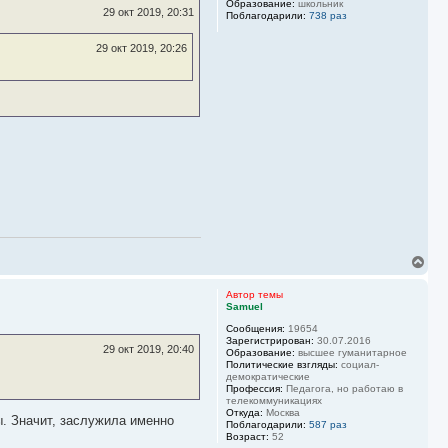
Образование:
школьник
ь
29 окт 2019, 20:31
Поблагодарили:
738 раз
с
я
29 окт 2019, 20:26
к
н
а
ч
а
л
у
В
е
р
Автор темы
н
Samuel
у
Сообщения:
19654
т
Зарегистрирован:
30.07.2016
ь
29 окт 2019, 20:40
Образование:
высшее гуманитарное
с
Политические взгляды:
социал-
я
демократические
к
Профессия:
Педагога, но работаю в
н
телекоммуникациях
Откуда:
Москва
а
ы. Значит, заслужила именно
Поблагодарили:
587 раз
ч
Возраст:
52
а