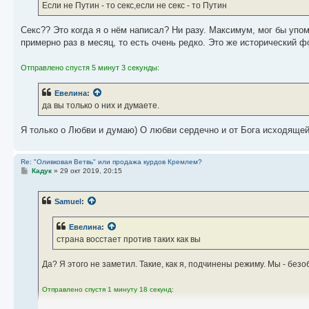
Если не Путин - то секс,если не секс - то Путин
Секс?? Это когда я о нём написал? Ни разу. Максимум, мог бы упо
примерно раз в месяц, то есть очень редко. Это же исторический ф
Отправлено спустя 5 минут 3 секунды:
Евелина
:
да вы только о них и думаете.
Я только о Любви и думаю) О любви сердечно и от Бога исходящей.
Re: "Оливковая Ветвь" или продажа курдов Кремлем?
С
Кадук
»
29 окт 2019, 20:15
о
о
б
Samuel
:
щ
е
н
Евелина
:
и
е
страна восстает против таких как вы
Да? Я этого не заметил. Такие, как я, подчинены режиму. Мы - без
Отправлено спустя 1 минуту 18 секунд: