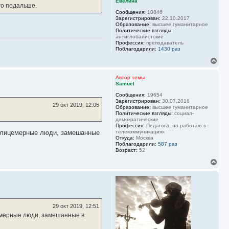
Евелина
го подальше.
Сообщения:
10846
Зарегистрирован:
22.10.2017
Образование:
высшее гуманитарное
Политические взгляды:
антиглобалистские
Профессия:
преподаватель
Поблагодарили:
1430 раз
В
е
р
Автор темы
н
Samuel
у
Сообщения:
19654
т
Зарегистрирован:
30.07.2016
ь
29 окт 2019, 12:05
Образование:
высшее гуманитарное
с
Политические взгляды:
социал-
я
демократические
к
Профессия:
Педагога, но работаю в
н
 и лицемерные люди, замешанные
телекоммуникациях
Откуда:
Москва
а
Поблагодарили:
587 раз
ч
Возраст:
52
а
л
В
у
е
р
н
у
т
ь
29 окт 2019, 12:51
с
цемерные люди, замешанные в
я
к