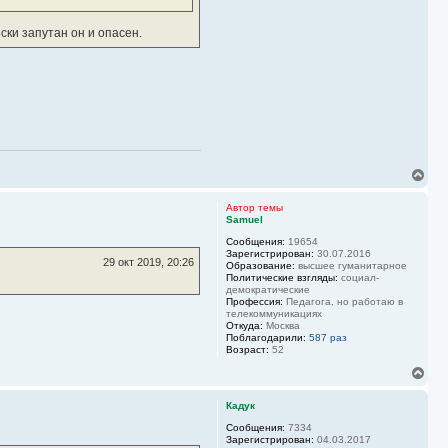
а
ч
ски запутан он и опасен.
а
л
у
В
е
р
Автор темы
н
Samuel
у
Сообщения:
19654
т
Зарегистрирован:
30.07.2016
ь
29 окт 2019, 20:26
Образование:
высшее гуманитарное
с
Политические взгляды:
социал-
я
демократические
к
Профессия:
Педагога, но работаю в
н
телекоммуникациях
Откуда:
Москва
а
Поблагодарили:
587 раз
ч
Возраст:
52
а
л
В
у
е
р
Кадук
н
у
Сообщения:
7334
Зарегистрирован:
04.03.2017
т