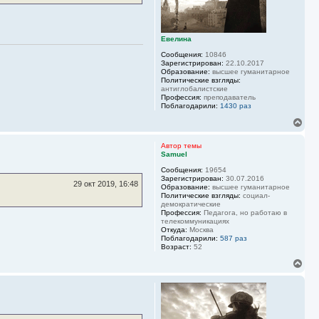
н
а
ч
а
Евелина
л
Сообщения:
10846
у
Зарегистрирован:
22.10.2017
Образование:
высшее гуманитарное
Политические взгляды:
антиглобалистские
Профессия:
преподаватель
Поблагодарили:
1430 раз
В
е
р
Автор темы
н
Samuel
у
Сообщения:
19654
т
Зарегистрирован:
30.07.2016
ь
29 окт 2019, 16:48
Образование:
высшее гуманитарное
с
Политические взгляды:
социал-
я
демократические
к
Профессия:
Педагога, но работаю в
н
телекоммуникациях
Откуда:
Москва
а
Поблагодарили:
587 раз
ч
Возраст:
52
а
л
В
у
е
р
н
у
т