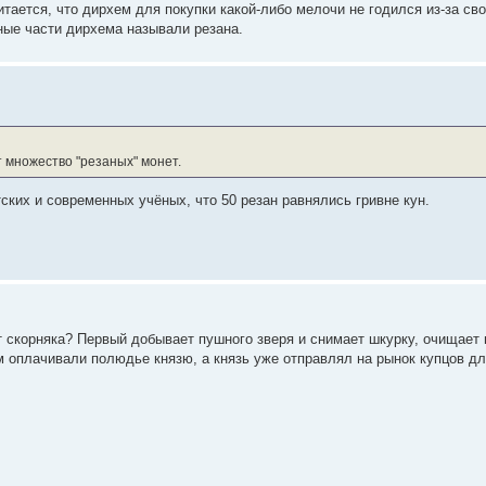
итается, что дирхем для покупки какой-либо мелочи не годился из-за св
нные части дирхема называли резана.
т множество "резаных" монет.
тских и современных учёных, что 50 резан равнялись гривне кун.
 скорняка? Первый добывает пушного зверя и снимает шкурку, очищает ме
 оплачивали полюдье князю, а князь уже отправлял на рынок купцов дл