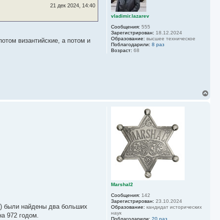
ь
21 дек 2024, 14:40
с
vladimir.lazarev
я
к
Сообщения:
555
н
Зарегистрирован:
18.12.2024
а
Образование:
высшее техническое
потом византийские, а потом и
Поблагодарили:
8 раз
ч
Возраст:
68
а
л
у
В
е
р
н
у
т
ь
с
я
к
н
а
ч
а
Marshal2
л
Сообщения:
142
у
Зарегистрирован:
23.10.2024
д) были найдены два больших
Образование:
кандидат исторических
наук
а 972 годом.
Поблагодарили:
20 раз