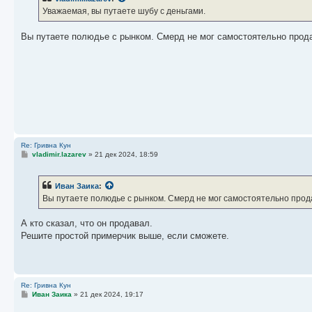
щ
е
Уважаемая, вы путаете шубу с деньгами.
н
и
е
Вы путаете полюдье с рынком. Смерд не мог самостоятельно продав
Re: Гривна Кун
С
vladimir.lazarev
»
21 дек 2024, 18:59
о
о
б
Иван Заика
:
щ
е
Вы путаете полюдье с рынком. Смерд не мог самостоятельно продав
н
и
е
А кто сказал, что он продавал.
Решите простой примерчик выше, если сможете.
Re: Гривна Кун
С
Иван Заика
»
21 дек 2024, 19:17
о
о