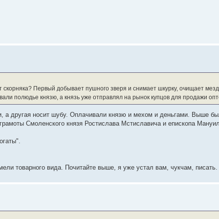
 скорняка? Первый добывает пушного зверя и снимает шкурку, очищает мездру,
али полюдье князю, а князь уже отправлял на рынок купцов для продажи опт
и, а другая носит шубу. Оплачивали князю и мехом и деньгами. Выше бы
ые грамоты Смоленского князя Ростислава Мстиславича и епископа Мануи
огаты".
мели товарного вида. Почитайте выше, я уже устал вам, чукчам, писать.