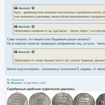
о
о
б
Marshal2
:
щ
е
Куна – древнерусское название иностранных серебряных монет, им
н
они чеканились (например, византийских милиарисиев и западное
и
е
Marshal2
:
Образовано название от ар. قُونَةٌ (куна) – "икона, об
Сами читаете, что пишите или Педивикия разум затмила?
На исламских монетах запрещено изображение лиц, но куна - "икона,
Marshal2
:
Образовано от слова "куница" или от лат. cuneus "кованый, сдела
Можно ещё вспомнить - куннилингус (латинское?), видимо, от обл
Re: Гривна Кун
С
Marshal2
»
21 дек 2024, 14:40
о
о
Серебряные арабские куфические дирхемы.
б
щ
е
н
и