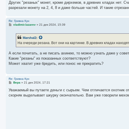
Других "резаных" монет, кроме дирхемов, в древних кладах нет. Сч
разрезали монету на 2, 4, 8 и даже больше частей. И такие отреза
Re: Гривна Кун
С
vladimir.lazarev
»
21 дек 2024, 15:39
о
о
б
Marshal2
:
щ
е
На очереди резана. Вот они на картинке. В древних кладах находя
н
и
е
А если почитать, а не писать ахинею, то можно узнать даже у сове
Какие "резаны" из показанных соответствуют?
Может хватит уже бредить, или понос не прекратить?
Re: Гривна Кун
С
Вера
»
21 дек 2024, 17:21
о
о
Уважаемый вы путаете деньги с сырьем. Чем отличается охотник от
б
скорняк выделывает шкурку окончательно. Вам уже говорили мехом
щ
е
н
и
е