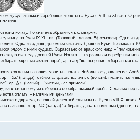
ом мусульманской серебряной монеты на Руси с VIII по XI века. Огро
емпляров.
роверим ногату. Но сначала обратимся к словарям:
 единица на Руси IX-XIII вв. (Толковый словарь Ефремовой). Одно из д
педия). Одна из единиц денежной системы Древней Руси. Возникла в 10
хся рядом с ними худших. Образовано от арабского накд – "полноценная
денежную систему Древней Руси. Ногата – это реальная серебряная мон
, отбирать хорошие экземпляры", ар. нагд "полноценная отборная монета
названия монеты - ногата. Небольшое дополнение. Арабское نَقْدٌ (нагд) ещё использ
ми)". Ср. также
производные от этого корня ар. نَقَاوَةٌ (нага:ва) – "всё лучшее, отборное", ар. نَقِىٌّ (нагийй) – "чистый, без примеси".
у, изготовленному из отборного серебра высокой пробы. С давних пор 
качества оплаты – наличными деньгами.
ического дирхема, основной денежной единицы на Руси в VIII-XI веках.
еньги), платить наличными (деньгами)",