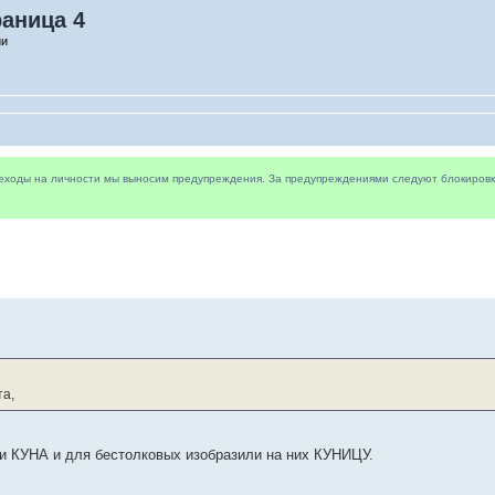
раница 4
ии
реходы на личности мы выносим предупреждения. За предупреждениями следуют блокировки 
та,
ги КУНА и для бестолковых изобразили на них КУНИЦУ.