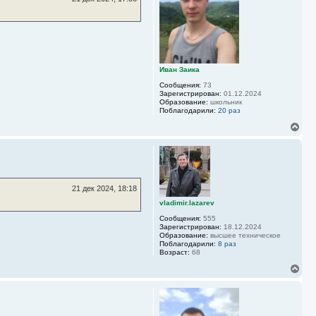
с
я
к
н
а
ч
а
Иван Заика
л
у
Сообщения:
73
Зарегистрирован:
01.12.2024
Образование:
школьник
Поблагодарили:
20 раз
В
е
р
н
у
т
ь
21 дек 2024, 18:18
с
vladimir.lazarev
я
к
Сообщения:
555
н
Зарегистрирован:
18.12.2024
а
Образование:
высшее техническое
Поблагодарили:
8 раз
ч
Возраст:
68
а
л
В
у
е
р
н
у