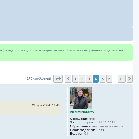
(от одного дня до года, по нарастающей). Нам очень неприятно это делать, но
Страница
4
из
11
1
2
3
4
5
6
11
Пред.
Сл
275 сообщений
…
21 дек 2024, 11:42
vladimir.lazarev
Сообщения:
555
Зарегистрирован:
18.12.2024
Образование:
высшее техническое
Поблагодарили:
8 раз
Возраст:
68