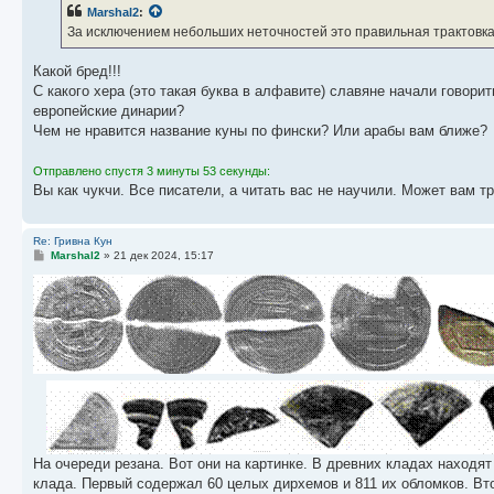
б
Marshal2
:
щ
е
За исключением небольших неточностей это правильная трактовка
н
и
е
Какой бред!!!
С какого хера (это такая буква в алфавите) славяне начали говори
европейские динарии?
Чем не нравится название куны по фински? Или арабы вам ближе?
Отправлено спустя 3 минуты 53 секунды:
Вы как чукчи. Все писатели, а читать вас не научили. Может вам т
Re: Гривна Кун
С
Marshal2
»
21 дек 2024, 15:17
о
о
б
щ
е
н
и
е
На очереди резана. Вот они на картинке. В древних кладах находя
клада. Первый содержал 60 целых дирхемов и 811 их обломков. Вт