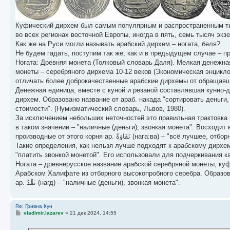
е
Куфический дирхем был самым популярным и распространенным тип
во всех регионах восточной Европы, иногда в пять, семь тысяч экз
Как же на Руси могли называть арабский дирхем – ногата, беля?
Не будем гадать, поступим так же, как и в предыдущем случае – п
Ногата: Древняя монета (Толковый словарь Даля). Мелкая денежная
монеты – серебряного дирхема 10-12 веков (Экономическая энцикло
отличать более доброкачественные арабские дирхемы от обращавши
Денежная единица, вместе с куной и резаной составлявшая кунно-
дирхем. Образовано название от араб. накада "сортировать деньги
стоимости". (Нумизматический словарь, Львов, 1980).
За исключением небольших неточностей это правильная трактовка происхождения 
в таком значении – "наличные (деньги), звонкая монета". Восходит к ар. – نَقَدَ (нагада) "отбирать, давать наличные (деньги), платить наличными (деньга
Такие определения, как нельзя лучше подходят к арабскому дирхем
"платить звонкой монетой". Его использовали для подчеркивания 
Ногата – древнерусское название арабской серебряной монеты, куф
Арабском Халифате из отборного высокопробного серебра. Образовано название от ар. نَقَدَ (нагада) "отбирать, давать наличные (д
ар. نَقْدٌ (нагд) – "наличные (деньги), звонкая монета".
Re: Гривна Кун
С
vladimir.lazarev
»
21 дек 2024, 14:55
о
о