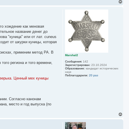
В
е
р
н
у
т
ь
го хождение как меновая
с
ательное название денег до
я
ва "куница" или от лат. cuneus
к
одит от шкурки куницы, которая
н
а
ч
оисках, применим метод РА. В
а
Marshal2
л
Сообщения:
142
у
того региона и того времени,
Зарегистрирован:
23.10.2024
Образование:
кандидат исторических
наук
Поблагодарили:
20 раз
зверька. Ценный мех куницы
нии. Согласно канонам
ана, место и год выпуска (по
В
е
р
н