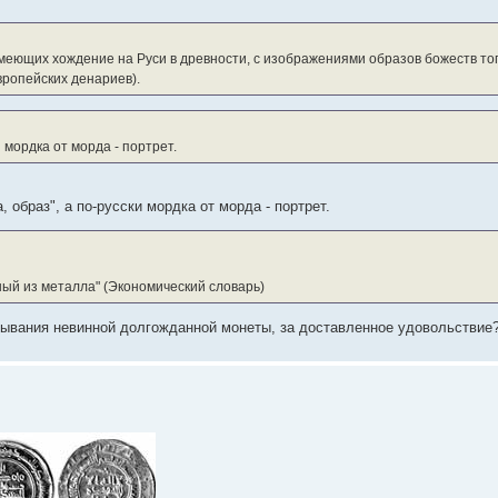
еющих хождение на Руси в древности, с изображениями образов божеств того
вропейских денариев).
раз", а по-русски мордка от морда - портрет.
 образ", а по-русски мордка от морда - портрет.
нный из металла" (Экономический словарь)
изывания невинной долгожданной монеты, за доставленное удовольствие