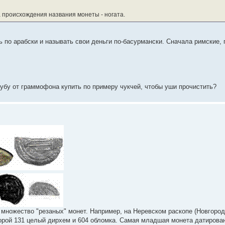
 происхождения названия монеты - ногата.
ть по арабски и называть свои деньги по-басурмански. Сначала римские, 
рубу от граммофона купить по примеру чукчей, чтобы уши прочистить?
т множество "резаных" монет. Например, на Неревском раскопе (Новгоро
орой 131 целый дирхем и 604 обломка. Самая младшая монета датирован