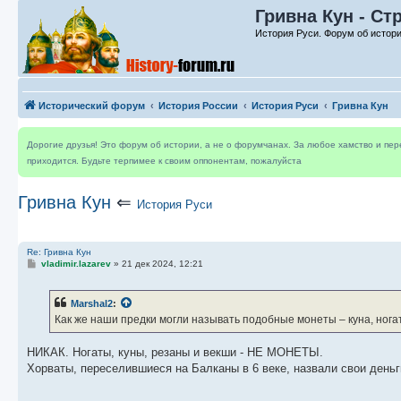
Гривна Кун - Ст
История Руси. Форум об истор
Исторический форум
История России
История Руси
Гривна Кун
Дорогие друзья! Это форум об истории, а не о форумчанах. За любое хамство и пе
приходится. Будьте терпимее к своим оппонентам, пожалуйста
Гривна Кун
⇐
История Руси
Re: Гривна Кун
С
vladimir.lazarev
»
21 дек 2024, 12:21
о
о
б
Marshal2
:
щ
е
Как же наши предки могли называть подобные монеты – куна, нога
н
и
е
НИКАК. Ногаты, куны, резаны и векши - НЕ МОНЕТЫ.
Хорваты, переселившиеся на Балканы в 6 веке, назвали свои день