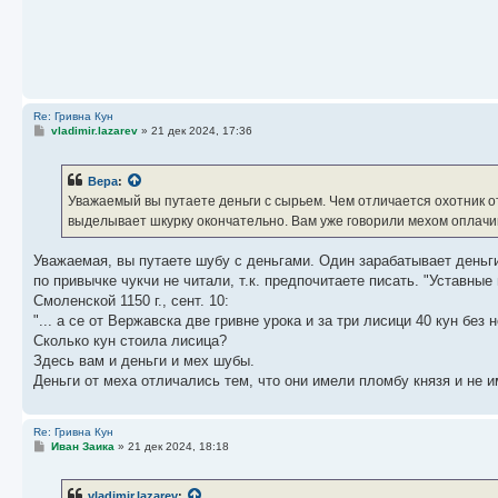
Re: Гривна Кун
С
vladimir.lazarev
»
21 дек 2024, 17:36
о
о
б
Вера
:
щ
е
Уважаемый вы путаете деньги с сырьем. Чем отличается охотник от
н
выделывает шкурку окончательно. Вам уже говорили мехом оплачив
и
е
Уважаемая, вы путаете шубу с деньгами. Один зарабатывает деньг
по привычке чукчи не читали, т.к. предпочитаете писать. "Уставн
Смоленской 1150 г., сент. 10:
"... а се от Вержавска две гривне урока и за три лисици 40 кун без н
Сколько кун стоила лисица?
Здесь вам и деньги и мех шубы.
Деньги от меха отличались тем, что они имели пломбу князя и не и
Re: Гривна Кун
С
Иван Заика
»
21 дек 2024, 18:18
о
о
б
vladimir.lazarev
: