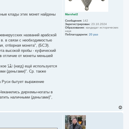
н
а
ч
а
мные клады этих монет найдены
Marshal2
л
Сообщения:
142
у
Зарегистрирован:
23.10.2024
Образование:
кандидат исторических
наук
ревнерусских названий арабской
Поблагодарили:
20 раз
 в. в связи с необходимостью
, отборная монета", (БСЭ).
ета высокой пробы - куфический
 в отличие от монеты меньшей
уется
на Руси бытует выражение
 Чеканились дирхемы-ногаты в
В
е
р
н
у
т