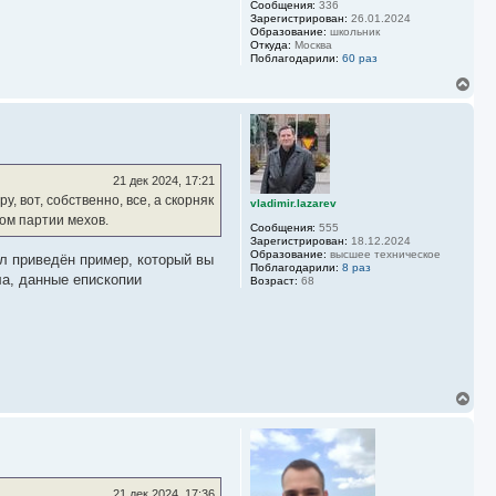
Сообщения:
336
у
Зарегистрирован:
26.01.2024
Образование:
школьник
Откуда:
Москва
Поблагодарили:
60 раз
В
е
р
н
у
т
ь
21 дек 2024, 17:21
с
 вот, собственно, все, а скорняк
vladimir.lazarev
я
ом партии мехов.
к
Сообщения:
555
н
Зарегистрирован:
18.12.2024
а
Образование:
высшее техническое
л приведён пример, который вы
Поблагодарили:
8 раз
ч
ла, данные епископии
Возраст:
68
а
л
у
В
е
р
н
у
т
ь
21 дек 2024, 17:36