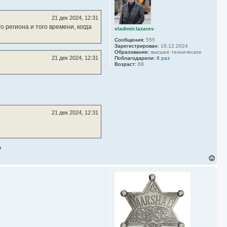
у
т
ь
21 дек 2024, 12:31
с
 региона и того времени, когда
vladimir.lazarev
я
к
Сообщения:
555
н
Зарегистрирован:
18.12.2024
а
Образование:
высшее техническое
21 дек 2024, 12:31
Поблагодарили:
8 раз
ч
Возраст:
68
а
л
у
21 дек 2024, 12:31
?
В
е
р
н
у
т
ь
с
я
к