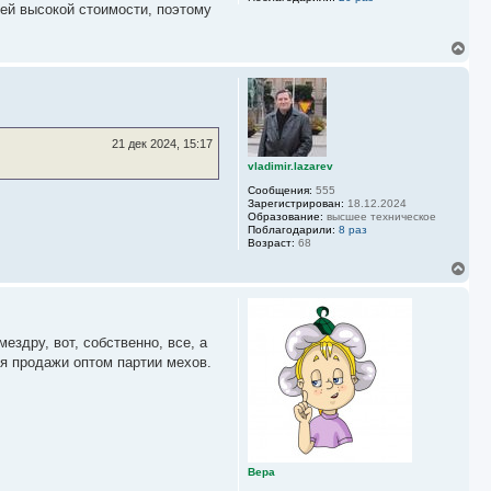
оей высокой стоимости, поэтому
В
е
р
н
у
т
ь
21 дек 2024, 15:17
с
vladimir.lazarev
я
к
Сообщения:
555
н
Зарегистрирован:
18.12.2024
а
Образование:
высшее техническое
Поблагодарили:
8 раз
ч
Возраст:
68
а
л
В
у
е
р
н
у
здру, вот, собственно, все, а
т
ь
я продажи оптом партии мехов.
с
я
к
н
а
ч
а
Вера
л