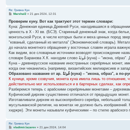
Re: Гривна Кун
С
Marshal2
»
21 дек 2024, 12:31
о
о
Проверим куну. Вот как трактуют этот термин словари:
б
Куна: Денежная единица Древней Руси, находившаяся в обращении 
щ
е
ценность в X - XI вв. (БСЭ). Старинный денежный знак, когда бель
н
монгольской Руси, в числе которых были и меха ценных пород звер
и
е
"кованый, сделанный из металла" (Экономический словарь). Метал
до начала монетного обращения у восточных славян играла важную
Как видим, все словарные источники возводят происхождение назв
словаре Баранова Х.К. находим слово ةٌ
Куна – древнерусское название иностранных серебряных монет, име
когда они чеканились (например, византийских милиарисиев и запа
Образовано название от ар. قُونَةٌ (куна) – "икон
К кунице, кроме созвучия, монета куна имела лишь то отношение, ч
действительно мог использоваться и в бартерных сделках, как оп
Разберемся теперь с арабскими серебряными монетами – дирхема
Куфический дирхем существенно отличался от предыдущих монет.
Изготавливали дирхем из высокопробного серебра, небольшой тол
мусульманской религии, на монетах не должно быть изображений. Н
хиджре). Эти монеты называли куфическими – по стилю арабского 
Re: Гривна Кун
С
vladimir.lazarev
»
21 дек 2024, 14:04