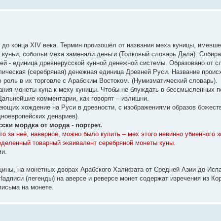
до конца XIV века. Термин произошёл от названия меха куницы, имевше
и, куньи, собольи меха заменяли деньги (Толковый словарь Даля). Собир
ей - единица древнерусской кунной денежной системы. Образовано от сло
лическая (серебряная) денежная единица Древней Руси. Название происх
 роль в их торговле с Арабским Востоком. (Нумизматический словарь).
ания монеты куна к меху куницы. Чтобы не блуждать в бессмысленных п
قُونَ (куна) – "икона, образ". Дальнейшие комментарии, как говорят – излишни.
ющих хождение на Руси в древности, с изображениями образов божеств 
дноевропейских денариев).
а, образ", а по-русски мордка от морда - портрет.
то за неё, наверное, можно было купить – мех этого невинно убиенного 
ределенный товарный эквивалент серебряной монеты куны.
ми.
щины, на монетных дворах Арабского Халифата от Средней Азии до Испа
адписи (легенды) на аверсе и реверсе монет содержат изречения из Кор
письма на монете.