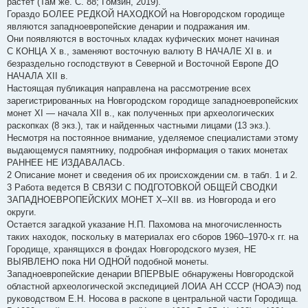
растет (Там же. С. 88; Гомзин, 2019).
Гораздо БОЛЕЕ РЕДКОЙ НАХОДКОЙ на Новгородском городище
являются западноевропейские денарии и подражания им.
Они появляются в восточных кладах куфических монет начиная
С КОНЦА X в., заменяют восточную валюту В НАЧАЛЕ XI в. и
безраздельно господствуют в Северной и Восточной Европе ДО
НАЧАЛА XII в.
Настоящая публикация направлена на рассмотрение всех
зарегистрированных на Новгородском городище западноевропейских
монет XI — начала XII в., как полученных при археологических
раскопках (8 экз.), так и найденных частными лицами (13 экз.).
Несмотря на постоянное внимание, уделяемое специалистами этому
выдающемуся памятнику, подробная информация о таких монетах
РАННЕЕ НЕ ИЗДАВАЛАСЬ.
2 Описание монет и сведения об их происхождении см. в табл. 1 и 2.
3 Работа ведется В СВЯЗИ С ПОДГОТОВКОЙ ОБЩЕЙ СВОДКИ
ЗАПАДНОЕВРОПЕЙСКИХ МОНЕТ X–XII вв. из Новгорода и его
округи.
Остается загадкой указание Н.П. Пахомова на многочисленность
таких находок, поскольку в материалах его сборов 1960–1970-х гг. на
Городище, хранящихся в фондах Новгородского музея, НЕ
ВЫЯВЛЕНО пока НИ ОДНОЙ подобной монеты.
Западноевропейские денарии ВПЕРВЫЕ обнаружены Новгородской
областной археологической экспедицией ЛОИА АН СССР (НОАЭ) под
руководством Е.Н. Носова в раскопе в центральной части Городища.