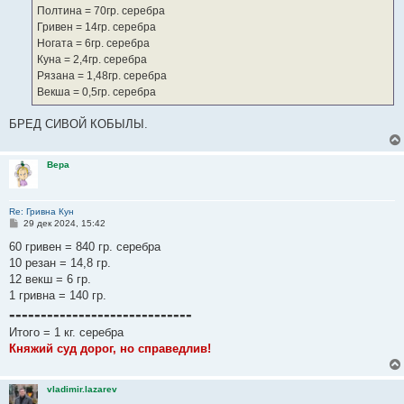
Полтина = 70гр. серебра
Гривен = 14гр. серебра
Ногата = 6гр. серебра
Куна = 2,4гр. серебра
Рязана = 1,48гр. серебра
Векша = 0,5гр. серебра
БРЕД СИВОЙ КОБЫЛЫ.
Вера
Re: Гривна Кун
С
29 дек 2024, 15:42
о
о
60 гривен = 840 гр. серебра
б
10 резан = 14,8 гр.
щ
е
12 векш = 6 гр.
н
1 гривна = 140 гр.
и
-----------------------------
е
Итого = 1 кг. серебра
Княжий суд дорог, но справедлив!
vladimir.lazarev