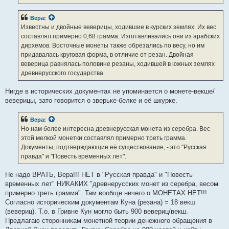
Вера
:
Известны и двойные веверицы, ходившие в курских землях. Их вес
составлял примерно 0,68 грамма. Изготавливались они из арабских
дирхемов. Восточные монеты также обрезались по весу, но им
придавалась круговая форма, в отличие от резан. Двойная
веверица равнялась половине резаны, ходившей в южных землях
древнерусского государства.
Нигде в исторических документах не упоминается о монете-векше/
веверицы, зато говорится о зверьке-белке и её шкурке.
Вера
:
Но нам более интересна древнерусская монета из серебра. Вес
этой мелкой монетки составлял примерно треть грамма.
Документы, подтверждающие её существование, - это "Русская
правда" и "Повесть временных лет".
Не надо ВРАТЬ, Вера!!! НЕТ в "Русская правда" и "Повесть
временных лет" НИКАКИХ "древнерусских монет из серебра, весом
примерно треть грамма". Там вообще ничего о МОНЕТАХ НЕТ!!!
Согласно историческим документам Куна (резана) = 18 векш
(вевериц). Т.о. в Гривне Кун могло быть 900 вевериц/векш.
Предлагаю сторонникам монетной теории денежного обращения в