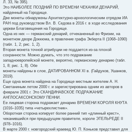
Л. 33, № 395).
Это НАИБОЛЕЕ ПОЗДНИЙ ПО ВРЕМЕНИ ЧЕКАНКИ ДЕНАРИЙ,
найденный на Городище.
Две монеты обнаружены Архитектурно-археологическим отрядом ИА
РАН под руководством Вл. В. Седова в 2016 г. в ходе исследования
церкви Благовещения на Городище.
Одна из них — германский денарий, отчеканенный во Фризии, на
монетном дворе Доккюма, в правление графа Экберта II (1068–1090)
(табл. 1, 2; рис. 1, 2).
Вторая монета точной атрибуции не поддается из-за плохой
сохранности. Можно думать, что это подражание
западноевропейской монете, вероятно, германскому денарию (табл.
1, 8; рис. 1, 8). Обе
монеты найдены в слое, ДАТИРОВАННОМ XI в. (Гайдуков, Ушанков,
2019).
Еще одна монета найдена на Городище местным жителем А. Н.
Сметаниным летом 2000 г. и зарегистрирована одним из авторов в
феврале 2001 г. Это СКАНДИНАВСКОЕ ПОДРАЖАНИЕ
АНГЛОСАКСОНСКОМУ ПЕННИ.
Ее лицевая сторона подражает денарию ВРЕМЕНИ КОРОЛЯ КНУТА
(1016–1035) типа «четырехлистник».
Оборотная сторона копирует более ранний тип «длинный крест»,
чеканившийся при предыдущем правителе, короле ЭТЕЛЬРЕДЕ II
(978–1016).
В марте 2000 г. новгородский краевед Ю. П. Коньков представил для