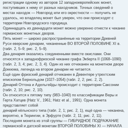
регистрации одному из авторов 12 западноевропейских монет,
поступивших к нему от разных находчиков. Точных сведений о
местах находок — Новгород или его окрестности — получить не
удалось, но владелец монет был уверен, что они происходят с
территории Новгородского городища.
Одиннадцать из двенадцати монет можно уверенно отнести к чеканке
германских монетных дворов.
Пять монет — широко распространённые на территории Древней
Руси еверские денарии, чеканенные ВО ВТОРОЙ ПОЛОВИНЕ XI в.
(табл. 2, 5–9; рис. 2, 5–9).
Два денария оказались соединенными вместе окислами. Они
относятся к западнофризской чеканке графа Экберта II (1068–1090)
(табл. 2, 3, 4; рис. 2, 3, 4). Один из них отчеканен на монетном дворе
Доккюма, легенда на втором денарии не читается.
Ещё один фризский денарий отчеканен в Девентере утрехтским
епископом Бернольдом (1027–1054) (табл. 2, 2; рис. 2, 2).
Денарий Оттона и Адельгейды происходит с территории Саксонии
(табл. 2, 10; рис. 2, 10).
Он относится к пятому типу (983–1040) по классификации Веры и
Герта Хатцев (Hatz V., 1961; Hatz et al., 1991). Одна монета
представляет собой
денарий кёльнского типа (табл. 2, 1; рис. 2, 1), ещё одна — чеканена,
вероятно, в Тюрингии, в Эрфурте (табл. 2, 11; рис. 2, 11).
Последняя монета из этой группы — ГИБРИДНОЕ ПОДРАЖАНИЕ
германской и датской монетам ВТОРОЙ ПОЛОВИНЫ XI — НАЧАЛА