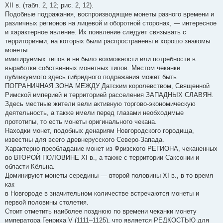
XII в. (табл. 2, 12; рис. 2, 12).
Подобные подражания, воспроизводящие монеты разного времени и
различных регионов на лицевой и оборотной сторонах, — интересное
и характерное явление. Их появление следует связывать с
территориями, на которых были распространены и хорошо знакомы
монеты
имитируемых типов и не было возможности или потребности в
выработке собственных монетных типов. Местом чеканки
публикуемого здесь гибридного подражания может быть
ПОГРАНИЧНАЯ ЗОНА МЕЖДУ Датским королевством, Священной
Римской империей и территорией расселения ЗАПАДНЫХ СЛАВЯН.
Здесь местные жители вели активную торгово-экономическую
деятельность, а также имели перед глазами необходимые
прототипы, то есть монеты оригинального чекана.
Находки монет, подобных денариям Новгородского городища,
известны для всего древнерусского Северо-Запада.
Характерно преобладание монет из Фризского РЕГИОНА, чеканенных
во ВТОРОЙ ПОЛОВИНЕ XI в., а также с территории Саксонии и
области Кёльна.
Доминируют монеты середины — второй половины XI в., в то время
как
в Новгороде в значительном количестве встречаются монеты и
первой половины столетия.
Стоит отметить наиболее позднюю по времени чеканки монету
императора Генриха V (1111–1125), что является РЕДКОСТЬЮ для