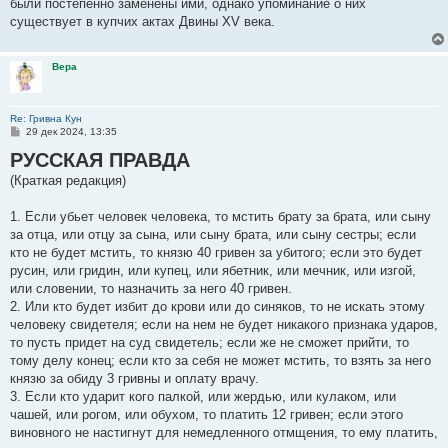
были постепенно заменены ими, однако упоминание о них
существует в купчих актах Двины XV века.
Вера
Re: Гривна Кун
С
29 дек 2024, 13:35
о
РУССКАЯ ПРАВДА
о
б
(Краткая редакция)
щ
е
н
1. Если убьет человек человека, то мстить брату за брата, или сыну
и
е
за отца, или отцу за сына, или сыну брата, или сыну сестры; если
кто не будет мстить, то князю 40 гривен за убитого; если это будет
русин, или гридин, или купец, или ябетник, или мечник, или изгой,
или словении, то назначить за него 40 гривен.
2. Или кто будет избит до крови или до синяков, то не искать этому
человеку свидетеля; если на нем не будет никакого признака ударов,
то пусть придет на суд свидетель; если же не сможет прийти, то
тому делу конец; если кто за себя не может мстить, то взять за него
князю за обиду 3 гривны и оплату врачу.
3. Если кто ударит кого палкой, или жердью, или кулаком, или
чашей, или рогом, или обухом, то платить 12 гривен; если этого
виновного не настигнут для немедленного отмщения, то ему платить,