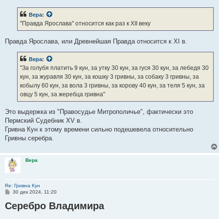
о
б
Вера
:
щ
е
"Правда Ярослава" относится как раз к XII веку
н
и
е
Правда Ярослава, или Древнейшая Правда относится к XI в.
Вера
:
"За голубя платить 9 кун, за утку 30 кун, за гуся 30 кун, за лебедя 30
кун, за журавля 30 кун, за кошку 3 гривны, за собаку 3 гривны, за
кобылу 60 кун, за вола 3 гривны, за корову 40 кун, за теля 5 кун, за
овцу 5 кун, за жеребца гривна"
Это выдержка из "Правосудье Митрополичье", фактически это
Пермский Судебник XV в.
Гривна Кун к этому времени сильно подешевела относительно
Гривны серебра.
Вера
Re: Гривна Кун
С
30 дек 2024, 11:20
о
Серебро Владимира
о
б
щ