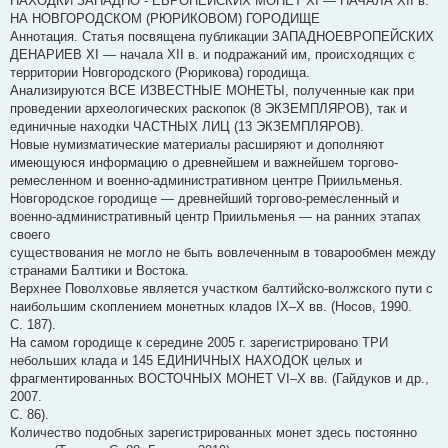
НАХОДКИ ЗАПАДНО - ЕВРОПЕЙСКИХ МОНЕТ XI — НАЧАЛА XII в.
отождествлялась с векшей. Веверицей мог быть и мелкий обрезок
НА НОВГОРОДСКОМ (РЮРИКОВОМ) ГОРОДИЩЕ
арабского дирхема.
Аннотация. Статья посвящена публикации ЗАПАДНОЕВРОПЕЙСКИХ
ДЕНАРИЕВ XI — начала XII в. и подражаний им, происходящих с
Двойная веверица (векша)
территории Новгородского (Рюрикова) городища.
Известны и двойные веверицы, ходившие в курских землях. Их вес
Анализируются ВСЕ ИЗВЕСТНЫЕ МОНЕТЫ, полученные как при
составлял примерно 0,68 грамма. Изготавливались они из арабских
проведении археологических раскопок (8 ЭКЗЕМПЛЯРОВ), так и
дирхемов. Восточные монеты также обрезались по весу, но им
единичные находки ЧАСТНЫХ ЛИЦ (13 ЭКЗЕМПЛЯРОВ).
придавалась круговая форма, в отличие от резан. Двойная
Новые нумизматические материалы расширяют и дополняют
веверица равнялась половине резаны, ходившей в южных землях
имеющуюся информацию о древнейшем и важнейшем торгово-
древнерусского государства.
ремесленном и военно-административном центре Приильменья.
Новгородское городище — древнейший торгово-ремесленный и
военно-административный центр Приильменья — на ранних этапах
своего
существования не могло не быть вовлеченным в товарообмен между
странами Балтики и Востока.
Верхнее Поволховье является участком балтийско-волжского пути с
наибольшим скоплением монетных кладов IX–X вв. (Носов, 1990.
С. 187).
На самом городище к середине 2005 г. зарегистрировано ТРИ
небольших клада и 145 ЕДИНИЧНЫХ НАХОДОК целых и
фрагментированных ВОСТОЧНЫХ МОНЕТ VI–X вв. (Гайдуков и др.,
2007.
С. 86).
Количество подобных зарегистрированных монет здесь постоянно