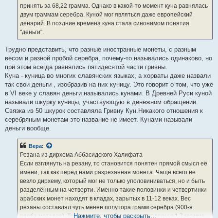
принять за 68,22 грамма. Однако в какой-то момент куна равнялась
двум граммам серебра. Куной мог являться даже европейский
денарий. В поздние времена куна стала синонимом понятия
"деньги".
Трудно представить, что разные иностранные монеты, с разным
весом и разной пробой серебра, почему-то назывались одинаково, но
при этом всегда равнялись пятидесятой части гривны.
Куна - куница во многих славянских языках, а хорваты даже назвали
так свои деньги , изобразив на них куницу. Это говорит о том, что уже
в VI веке у славян деньги назывались кунами. В Древней Руси куной
называли шкурку куницы, участвующую в денежном обращении.
Связка из 50 шкурок составляла Гривну Кун.Никакого отношения к
серебряным монетам это название не имеет. Кунами называли
деньги вообще.
Вера
:
Резана из дирхема Аббасидского Халифата
Если взглянуть на резану, то становится понятен прямой смысл её
имени, так как перед нами разрезанная монета. Чаще всего не
везло дирхему, который мог не только уполовиниваться, но и быть
разделённым на четверти. Именно такие половинки и четвертинки
арабских монет находят в кладах, зарытых в 11-12 веках. Вес
резаны составлял чуть менее полутора грамм серебра (900-я
Нажмите, чтобы раскрыть...
проба металла). Тем не менее, известны экземпляры в 1,7 грамма,