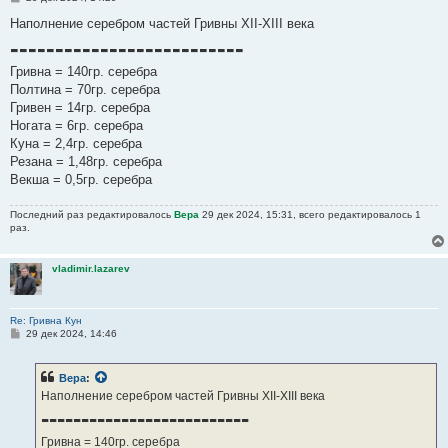
о
о
Наполнение серебром частей Гривны XII-XIII века
б
--------------------------
щ
е
н
Гривна = 140гр. серебра
и
Полтина = 70гр. серебра
е
Гривен = 14гр. серебра
Ногата = 6гр. серебра
Куна = 2,4гр. серебра
Резана = 1,48гр. серебра
Векша = 0,5гр. серебра
Последний раз редактировалось
Вера
29 дек 2024, 15:31, всего редактировалось 1
раз.
vladimir.lazarev
Re: Гривна Кун
С
29 дек 2024, 14:46
о
о
б
Вера
:
щ
е
Наполнение серебром частей Гривны XII-XIII века
н
--------------------------
и
е
Гривна = 140гр. серебра