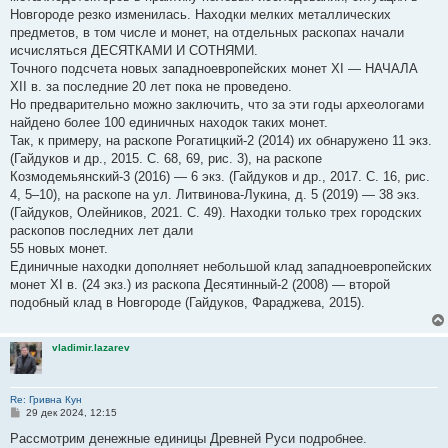
Новгороде резко изменилась. Находки мелких металлических
предметов, в том числе и монет, на отдельных раскопах начали
исчисляться ДЕСЯТКАМИ И СОТНЯМИ.
Точного подсчета новых западноевропейских монет XI — НАЧАЛА
XII в. за последние 20 лет пока не проведено.
Но предварительно можно заключить, что за эти годы археологами
найдено более 100 единичных находок таких монет.
Так, к примеру, на раскопе Рогатицкий-2 (2014) их обнаружено 11 экз.
(Гайдуков и др., 2015. С. 68, 69, рис. 3), на раскопе
Козмодемьянский-3 (2016) — 6 экз. (Гайдуков и др., 2017. С. 16, рис.
4, 5–10), на раскопе на ул. Литвинова-Лукина, д. 5 (2019) — 38 экз.
(Гайдуков, Олейников, 2021. С. 49). Находки только трех городских
раскопов последних лет дали
55 новых монет.
Единичные находки дополняет небольшой клад западноевропейских
монет XI в. (24 экз.) из раскопа Десятинный-2 (2008) — второй
подобный клад в Новгороде (Гайдуков, Фараджева, 2015).
vladimir.lazarev
Re: Гривна Кун
С
29 дек 2024, 12:15
о
о
Рассмотрим денежные единицы Древней Руси подробнее.
б