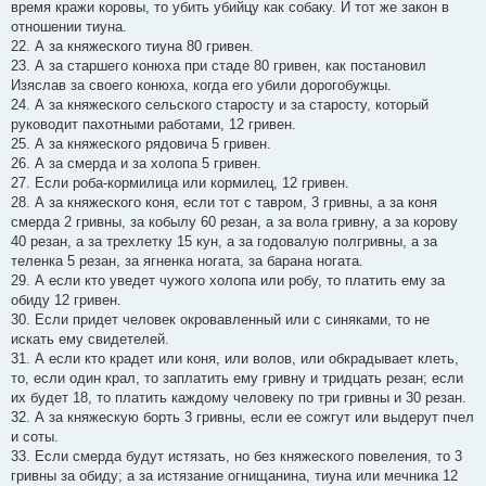
время кражи коровы, то убить убийцу как собаку. И тот же закон в
отношении тиуна.
22. А за княжеского тиуна 80 гривен.
23. А за старшего конюха при стаде 80 гривен, как постановил
Изяслав за своего конюха, когда его убили дорогобужцы.
24. А за княжеского сельского старосту и за старосту, который
руководит пахотными работами, 12 гривен.
25. А за княжеского рядовича 5 гривен.
26. А за смерда и за холопа 5 гривен.
27. Если роба-кормилица или кормилец, 12 гривен.
28. А за княжеского коня, если тот с тавром, 3 гривны, а за коня
смерда 2 гривны, за кобылу 60 резан, а за вола гривну, а за корову
40 резан, а за трехлетку 15 кун, а за годовалую полгривны, а за
теленка 5 резан, за ягненка ногата, за барана ногата.
29. А если кто уведет чужого холопа или робу, то платить ему за
обиду 12 гривен.
30. Если придет человек окровавленный или с синяками, то не
искать ему свидетелей.
31. А если кто крадет или коня, или волов, или обкрадывает клеть,
то, если один крал, то заплатить ему гривну и тридцать резан; если
их будет 18, то платить каждому человеку по три гривны и 30 резан.
32. А за княжескую борть 3 гривны, если ее сожгут или выдерут пчел
и соты.
33. Если смерда будут истязать, но без княжеского повеления, то 3
гривны за обиду; а за истязание огнищанина, тиуна или мечника 12