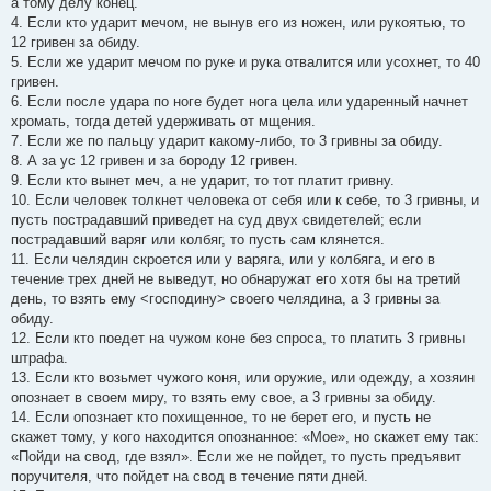
а тому делу конец.
4. Если кто ударит мечом, не вынув его из ножен, или рукоятью, то
12 гривен за обиду.
5. Если же ударит мечом по руке и рука отвалится или усохнет, то 40
гривен.
6. Если после удара по ноге будет нога цела или ударенный начнет
хромать, тогда детей удерживать от мщения.
7. Если же по пальцу ударит какому-либо, то 3 гривны за обиду.
8. А за ус 12 гривен и за бороду 12 гривен.
9. Если кто вынет меч, а не ударит, то тот платит гривну.
10. Если человек толкнет человека от себя или к себе, то 3 гривны, и
пусть пострадавший приведет на суд двух свидетелей; если
пострадавший варяг или колбяг, то пусть сам клянется.
11. Если челядин скроется или у варяга, или у колбяга, и его в
течение трех дней не выведут, но обнаружат его хотя бы на третий
день, то взять ему <господину> своего челядина, а 3 гривны за
обиду.
12. Если кто поедет на чужом коне без спроса, то платить 3 гривны
штрафа.
13. Если кто возьмет чужого коня, или оружие, или одежду, а хозяин
опознает в своем миру, то взять ему свое, а 3 гривны за обиду.
14. Если опознает кто похищенное, то не берет его, и пусть не
скажет тому, у кого находится опознанное: «Мое», но скажет ему так:
«Пойди на свод, где взял». Если же не пойдет, то пусть предъявит
поручителя, что пойдет на свод в течение пяти дней.