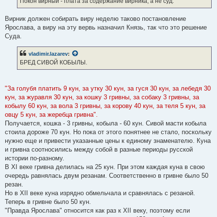
Покон вирный - плата за содержание вирника, а не суд.
н
и
е
Вирник должен собирать виру неделю таково постановление
Ярослава, а виру на эту вервь назначил Князь, так что это решение
Суда.
vladimir.lazarev
:
БРЕД СИВОЙ КОБЫЛЫ.
"За голубя платить 9 кун, за утку 30 кун, за гуся 30 кун, за лебедя 30
кун, за журавля 30 кун, за кошку 3 гривны, за собаку 3 гривны, за
кобылу 60 кун, за вола 3 гривны, за корову 40 кун, за теля 5 кун, за
овцу 5 кун, за жеребца гривна".
Получается, кошка - 3 гривны, кобыла - 60 кун. Сивой масти кобыла
стоила дороже 70 кун. Но пока от этого понятнее не стало, поскольку
нужно еще и привести указанные цены к единому знаменателю. Куна
и гривна соотносились между собой в разные периоды русской
истории по-разному.
В XI веке гривна делилась на 25 кун. При этом каждая куна в свою
очередь равнялась двум резанам. Соответственно в гривне было 50
резан.
Но в XII веке куна изрядно обмельчала и сравнялась с резаной.
Теперь в гривне было 50 кун.
"Правда Ярослава" относится как раз к XII веку, поэтому если