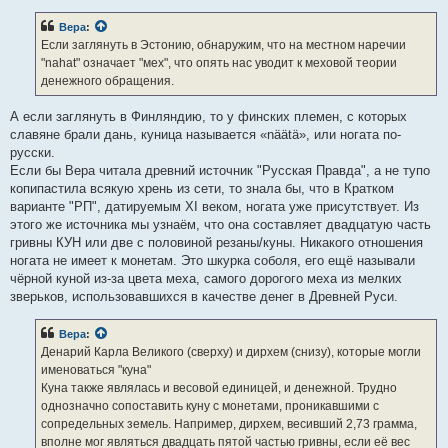
щ
е
Вера
:
н
Если заглянуть в Эстонию, обнаружим, что на местном наречии
и
е
"nahat" означает "мех", что опять нас уводит к меховой теории
денежного обращения.
А если заглянуть в Финляндию, то у финских племен, с которых
славяне брали дань, куница называется «näätä», или ногата по-
русски.
Если бы Вера читала древний источник "Русская Правда", а не тупо
копипастила всякую хрень из сети, то знала бы, что в Кратком
варианте "РП", датируемым XI веком, ногата уже присутствует. Из
этого же источника мы узнаём, что она составляет двадцатую часть
гривны КУН или две с половиной резаны/куны. Никакого отношения
ногата не имеет к монетам. Это шкурка соболя, его ещё называли
чёрной куной из-за цвета меха, самого дорогого меха из мелких
зверьков, использовавшихся в качестве денег в Древней Руси.
Вера
:
Денарий Карла Великого (сверху) и дирхем (снизу), которые могли
именоваться "куна"
Куна также являлась и весовой единицей, и денежной. Трудно
однозначно сопоставить куну с монетами, проникавшими с
сопредельных земель. Например, дирхем, весивший 2,73 грамма,
вполне мог являться двадцать пятой частью гривны, если её вес