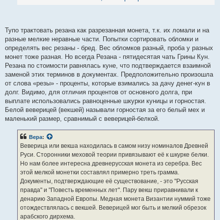
1,35 грамма и один грамм ровно. Позже приток дирхемов с юго-
восточных земель прекращается. По мнению Валентина Янина
(эксперт по древнерусской денежной системе) резана явила собой
Тупо трактовать резана как разрезанная монета, т.к. их ломали и на
прообраз московской денги, вес которой составлял 1,02 грамма, и
разные мелкие неравные части. Попытки сортировать обломки и
которая начала чеканиться в конце 15-го века при Дмитрии
определять вес резаны - бред. Вес обломков разный, проба у разных
Донском.
монет тоже разная. Но всегда Резана - пятидесятая чать Грины Кун.
Резана по стоимости равнялась куне, что подтверждается взаимной
заменой этих терминов в документах. Предположительно произошла
от слова «резы» - проценты, которые взимались за дачу денег-кун в
долг. Видимо, для отличия процентов от основного долга, при
выплате использовались равноценные шкурки куницы и горностая.
Белой веверицей (векшей) называли горностая за его белый мех и
маленький размер, сравнимый с веверицей-белкой.
Вера
:
Веверица или векша находилась в самом низу номиналов Древней
Руси. Сторонники меховой теории привязывают её к шкурке белки.
Но нам более интересна древнерусская монета из серебра. Вес
этой мелкой монетки составлял примерно треть грамма.
Документы, подтверждающие её существование, - это "Русская
правда" и "Повесть временных лет". Пару векш приравнивали к
денарию Западной Европы. Медная монета Византии нуммий тоже
отождествлялась с векшей. Веверицей мог быть и мелкий обрезок
арабского дирхема.