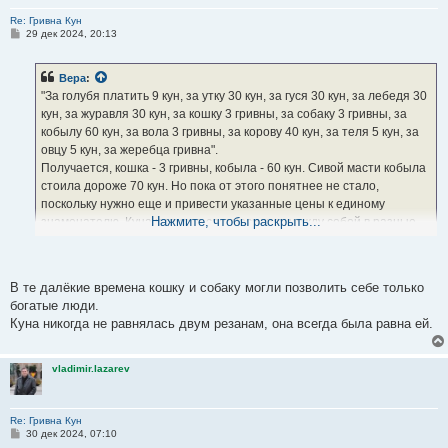
Re: Гривна Кун
С
29 дек 2024, 20:13
о
о
б
Вера
:
щ
е
"За голубя платить 9 кун, за утку 30 кун, за гуся 30 кун, за лебедя 30
н
кун, за журавля 30 кун, за кошку 3 гривны, за собаку 3 гривны, за
и
е
кобылу 60 кун, за вола 3 гривны, за корову 40 кун, за теля 5 кун, за
овцу 5 кун, за жеребца гривна".
Получается, кошка - 3 гривны, кобыла - 60 кун. Сивой масти кобыла
стоила дороже 70 кун. Но пока от этого понятнее не стало,
поскольку нужно еще и привести указанные цены к единому
Нажмите, чтобы раскрыть...
знаменателю. Куна и гривна соотносились между собой в разные
периоды русской истории по-разному.
В XI веке гривна делилась на 25 кун. При этом каждая куна в свою
очередь равнялась двум резанам. Соответственно в гривне было
В те далёкие времена кошку и собаку могли позволить себе только
50 резан.
богатые люди.
Но в XII веке куна изрядно обмельчала и сравнялась с резаной.
Куна никогда не равнялась двум резанам, она всегда была равна ей.
Теперь в гривне было 50 кун.
"Правда Ярослава" относится как раз к XII веку, поэтому если
перевести цену кошки в куны, то получится 150 кун. А за кобылу,
vladimir.lazarev
напомним, платили 60-70. Кошка должна быть - крысоловкой,
которая мышей по дюжене давит, метит амбар - мыши туда не
ходят.
Re: Гривна Кун
С
30 дек 2024, 07:10
о