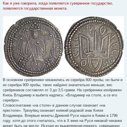
е
Как я уже говорила, когда появляется суверенное государство,
н
появляется государственная монета.
и
е
В основном сребреники чеканились из серебра 800 пробы, но были и
из серебра 900 пробы, таких найдено значительно меньше, вес
сребреников составлял от 3 до 3,5 грамм. На сребреники изображен
Князь Владимир и выбита надпись: «Владимир на столе, а се его
серебро».
Словосочетание «на столе» в данном случае означает «на
престоле». Трезубец означает княжий родовой знак Князя
Владимира. Впервые монеты Древней Руси нашли в Киеве в 1796
году, хотя до этого считалось, что в X веке на Руси никакой чеканки
монет быть не могло. Исходя из вышеперечисленного, совершенно