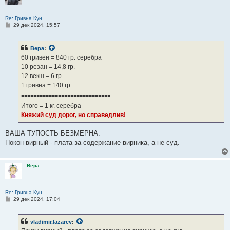
Re: Гривна Кун
С
29 дек 2024, 15:57
о
о
б
Вера
:
щ
е
60 гривен = 840 гр. серебра
н
10 резан = 14,8 гр.
и
е
12 векш = 6 гр.
1 гривна = 140 гр.
-----------------------------
Итого = 1 кг. серебра
Княжий суд дорог, но справедлив!
ВАША ТУПОСТЬ БЕЗМЕРНА.
Покон вирный - плата за содержание вирника, а не суд.
Вера
Re: Гривна Кун
С
29 дек 2024, 17:04
о
о
б
vladimir.lazarev
:
щ
е