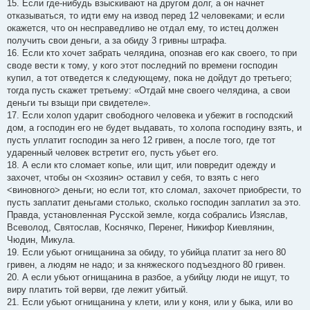
15. Если где-нибудь взыскивают на другом долг, а он начнет
отказываться, то идти ему на извод перед 12 человеками; и если
окажется, что он несправедливо не отдал ему, то истец должен
получить свои деньги, а за обиду 3 гривны штрафа.
16. Если кто хочет забрать челядина, опознав его как своего, то при
своде вести к тому, у кого этот последний по времени господин
купил, а тот отведется к следующему, пока не дойдут до третьего;
тогда пусть скажет третьему: «Отдай мне своего челядина, а свои
деньги ты взыщи при свидетеле».
17. Если холоп ударит свободного человека и убежит в господский
дом, а господин его не будет выдавать, то холопа господину взять, и
пусть уплатит господин за него 12 гривен, а после того, где тот
ударенный человек встретит его, пусть убьет его.
18. А если кто сломает копье, или щит, или повредит одежду и
захочет, чтобы он <хозяин> оставил у себя, то взять с него
<виновного> деньги; но если тот, кто сломал, захочет приобрести, то
пусть заплатит деньгами столько, сколько господин заплатил за это.
Правда, установленная Русской земле, когда собрались Изяслав,
Всеволод, Святослав, Коснячко, Перенег, Никифор Киевлянин,
Чюдин, Микула.
19. Если убьют огнищанина за обиду, то убийца платит за него 80
гривен, а людям не надо; и за княжеского подъездного 80 гривен.
20. А если убьют огнищанина в разбое, а убийцу люди не ищут, то
виру платить той верви, где лежит убитый.
21. Если убьют огнищанина у клети, или у коня, или у быка, или во