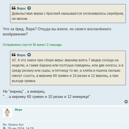
о
б
Вера
:
щ
е
Довольствие вирка с братией оказывается оплачивалось серебром,
н
не мехом.
и
е
Что за бред, Вера? Откуда вы взяли, из своего воспалённого
воображения?
Отправлено спустя 30 минут 2 секунды:
Вера
:
42. А это закон при сборе виры: вирнику взять 7 ведер солода на
неделю, а также барана или полтуши говядины, или две ногаты; а в
среду резану или сыры, в пятницу то же, а хлеба и пшена сколько
смогут съесть; а вирнику 60 гривен и 10 резан и 12 вирниц, а при
въезде гривна
Не "вирниц" , а вевериц.
" ...а вирнику 60 гривен и 10 резан и 12 веверици".
Вера
Re: Гривна Кун
С
29 дек 2024, 14:29