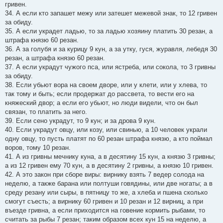
гривен.
34. А если кто запашет межу или затешет межевой знак, то 12 гривен
за обиду.
35. А если украдет ладью, то за ладью хозяину платить 30 резан, а
штрафа князю 60 резан.
36. А за голубя и за курицу 9 кун, а за утку, гуся, журавля, лебедя 30
резан, а штрафа князю 60 резан.
37. А если украдут чужого пса, или ястреба, или сокола, то 3 гривны
за обиду.
38. Если убьют вора на своем дворе, или у клети, или у хлева, то
так тому и быть; если продержат до рассвета, то вести его на
княжеский двор; а если его убьют, но люди видели, что он был
связан, то платить за него.
39. Если сено украдут, то 9 кун; и за дрова 9 кун.
40. Если украдут овцу, или козу, или свинью, а 10 человек украли
одну овцу, то пусть платят по 60 резан штрафа князю, а кто поймал
воров, тому 10 резан.
41. А из гривны мечнику куна, а в десятину 15 кун, а князю 3 гривны;
а из 12 гривен ему 70 кун, а в десятину 2 гривны, а князю 10 гривен.
42. А это закон при сборе виры: вирнику взять 7 ведер солода на
неделю, а также барана или полтуши говядины, или две ногаты; а в
среду резану или сыры, в пятницу то же, а хлеба и пшена сколько
смогут съесть; а вирнику 60 гривен и 10 резан и 12 вирниц, а при
въезде гривна, а если приходится на говение кормить рыбами, то
считать за рыбы 7 резан; таким образом всех кун 15 на неделю, а