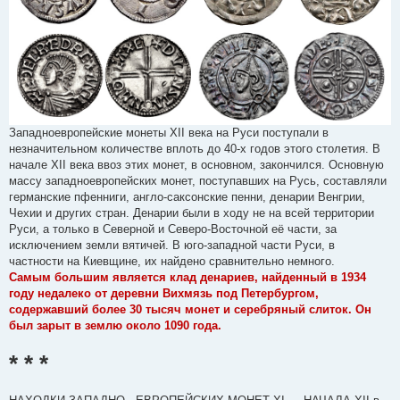
двум граммам серебра. Куной мог являться даже европейский
денарий. В поздние времена куна стала синонимом понятия
"деньги".
Резана из дирхема Аббасидского Халифата
Если взглянуть на резану, то становится понятен прямой смысл её
имени, так как перед нами разрезанная монета. Чаще всего не
везло дирхему, который мог не только уполовиниваться, но и быть
Западноевропейские монеты XII века на Руси поступали в
разделённым на четверти. Именно такие половинки и четвертинки
незначительном количестве вплоть до 40-х годов этого столетия. В
арабских монет находят в кладах, зарытых в 11-12 веках. Вес
начале XII века ввоз этих монет, в основном, закончился. Основную
резаны составлял чуть менее полутора грамм серебра (900-я
массу западноевропейских монет, поступавших на Русь, составляли
проба металла). Тем не менее, известны экземпляры в 1,7 грамма,
германские пфенниги, англо-саксонские пенни, денарии Венгрии,
1,35 грамма и один грамм ровно. Позже приток дирхемов с юго-
Чехии и других стран. Денарии были в ходу не на всей территории
восточных земель прекращается. По мнению Валентина Янина
Руси, а только в Северной и Северо-Восточной её части, за
(эксперт по древнерусской денежной системе) резана явила собой
исключением земли вятичей. В юго-западной части Руси, в
прообраз московской денги, вес которой составлял 1,02 грамма, и
частности на Киевщине, их найдено сравнительно немного.
которая начала чеканиться в конце 15-го века при Дмитрии
Самым большим является клад денариев, найденный в 1934
Донском.
году недалеко от деревни Вихмязь под Петербургом,
Веверица или векша находилась в самом низу номиналов Древней
содержавший более 30 тысяч монет и серебряный слиток. Он
Руси. Сторонники меховой теории привязывают её к шкурке белки.
был зарыт в землю около 1090 года.
Но нам более интересна древнерусская монета из серебра. Вес
этой мелкой монетки составлял примерно треть грамма.
* * *
Документы, подтверждающие её существование, - это "Русская
правда" и "Повесть временных лет". Пару векш приравнивали к
денарию Западной Европы. Медная монета Византии нуммий тоже