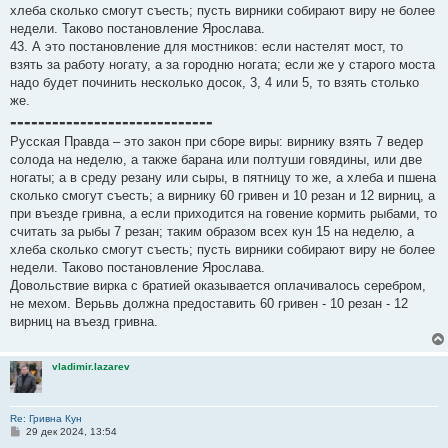
хлеба сколько смогут съесть; пусть вирники собирают виру не более
недели. Таково постановление Ярослава.
43. А это постановление для мостников: если настелят мост, то
взять за работу ногату, а за городню ногата; если же у старого моста
надо будет починить несколько досок, 3, 4 или 5, то взять столько
же.
-----------------------------
Русская Правда – это закон при сборе виры: вирнику взять 7 ведер
солода на неделю, а также барана или полтуши говядины, или две
ногаты; а в среду резану или сыры, в пятницу то же, а хлеба и пшена
сколько смогут съесть; а вирнику 60 гривен и 10 резан и 12 вирниц, а
при въезде гривна, а если приходится на говение кормить рыбами, то
считать за рыбы 7 резан; таким образом всех кун 15 на неделю, а
хлеба сколько смогут съесть; пусть вирники собирают виру не более
недели. Таково постановление Ярослава.
Довольствие вирка с братией оказывается оплачивалось серебром,
не мехом. Верьвь должна предоставить 60 гривен - 10 резан - 12
вирниц на въезд гривна.
vladimir.lazarev
Re: Гривна Кун
С
29 дек 2024, 13:54
о