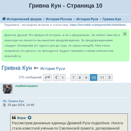
Гривна Кун - Страница 10
Исторический форум
История России
История Руси
Гривна Кун
Хидзиката - последние встречи и статистика:
https://tennisbb.ru/players/rinki-hidzhikata
.
Дорогие друзья! Это форум об истории, а не о форумчанах. За любое хамство и
переходы на личности мы выносим предупреждения. За предупреждениями
следуют блокировки (от одного дня до года, по нарастающей). Нам очень
неприятно это делать, но приходится. Будьте терпимее к своим оппонентам,
пожалуйста
Гривна Кун
⇐
История Руси
Страница
10
из
11
1
7
8
9
10
11
Пред.
След.
275 сообщений
…
vladimir.lazarev
Re: Гривна Кун
С
29 дек 2024, 10:48
о
о
б
Вера
:
щ
е
Рассмотрим денежные единицы Древней Руси подробнее. Ногата
н
стала известной учёным по Смоленской грамоте, датированной
и