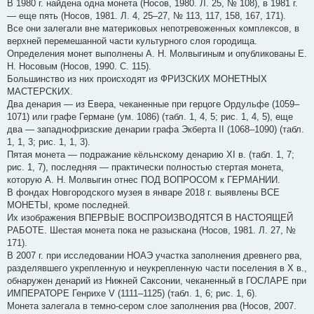
В 1980 г. найдена одна монета (Носов, 1980. Л. 25, № 108), в 1981 г.
— еще пять (Носов, 1981. Л. 4, 25–27, № 113, 117, 158, 167, 171).
Все они залегали вне материковых непотревоженных комплексов, в
верхней перемешанной части культурного слоя городища.
Определения монет выполнены А. Н. Молвыгиным и опубликованы Е.
Н. Носовым (Носов, 1990. С. 115).
Большинство из них происходят из ФРИЗСКИХ МОНЕТНЫХ
МАСТЕРСКИХ.
Два денария — из Евера, чеканенные при герцоге Ордульфе (1059–
1071) или графе Германе (ум. 1086) (табл. 1, 4, 5; рис. 1, 4, 5), еще
два — западнофризские денарии графа Экберта II (1068–1090) (табл.
1, 1, 3; рис. 1, 1, 3).
Пятая монета — подражание кёльнскому денарию XI в. (табл. 1, 7;
рис. 1, 7), последняя — практически полностью стертая монета,
которую А. Н. Молвыгин отнес ПОД ВОПРОСОМ к ГЕРМАНИИ.
В фондах Новгородского музея в январе 2018 г. выявлены ВСЕ
МОНЕТЫ, кроме последней.
Их изображения ВПЕРВЫЕ ВОСПРОИЗВОДЯТСЯ В НАСТОЯЩЕЙ
РАБОТЕ. Шестая монета пока не разыскана (Носов, 1981. Л. 27, №
171).
В 2007 г. при исследовании НОАЭ участка заполнения древнего рва,
разделявшего укрепленную и неукрепленную части поселения в X в.,
обнаружен денарий из Нижней Саксонии, чеканенный в ГОСЛАРЕ при
ИМПЕРАТОРЕ Генрихе V (1111–1125) (табл. 1, 6; рис. 1, 6).
Монета залегала в темно-сером слое заполнения рва (Носов, 2007.