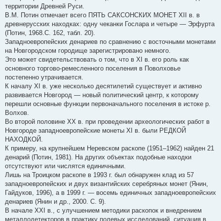
территории Древней Руси.
В.М. Потин отмечает всего ПЯТЬ САКСОНСКИХ МОНЕТ XII в. в
древнерусских находках: одну чеканки Гослара и четыре — Эрфурта
(Потин, 1968.С. 162, табл. 20).
Западноевропейских денариев по сравнению с восточными монетами
на Новгородском городище зарегистрировано немного.
Это может свидетельствовать о том, что в XI в. его роль как
основного торгово-ремесленного поселения в Поволховье
постепенно утрачивается.
К началу XI в. уже несколько десятилетий существует и активно
развивается Новгород — новый политический центр, к которому
перешли основные функции первоначального поселения в истоке р.
Волхов.
Во второй половине XX в. при проведении археологических работ в
Новгороде западноевропейские монеты XI в. были РЕДКОЙ
НАХОДКОЙ.
К примеру, на крупнейшем Неревском раскопе (1951–1962) найден 21
денарий (Потин, 1981). На других объектах подобные находки
отсутствуют или числятся единичными.
Лишь на Троицком раскопе в 1993 г. был обнаружен клад из 57
западноевропейских и двух византийских серебряных монет (Янин,
Гайдуков, 1996), а в 1999 г. — восемь единичных западноевропейских
денариев (Янин и др., 2000. С. 9).
В начале XXI в., с улучшением методики раскопок и внедрением
металлодетекторов в практику полевых исследований, ситуация в