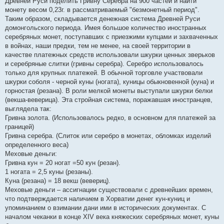
Древней Руси поделить Гривну Серебра на 900 частей и найти
монету весом 0,23г. в рассматриваемый "безмонетный период".
Таким образом, складывается денежная система Древней Руси
домонгольского периода. Имея большое количество иностранных
серебряных монет, поступавших с приезжими купцами и захваченных
в войнах, наши предки, тем не менее, на своей территории в
качестве платежных средств использовали шкурки ценных зверьков
и серебряные слитки (гривны серебра). Серебро использовалось
только для крупных платежей. В обычной торговле участвовали
шкурки соболя - черной куны (ногата), куницы обыкновенной (куна) и
горностая (резана). В роли мелкой монеты выступали шкурки белки
(векша-веверица). Эта стройная система, поражавшая иностранцев,
выглядела так:
Гривна золота. (Использовалось редко, в основном для платежей за
границей)
Гривна серебра. (Слиток или серебро в монетах, обломках изделий
определенного веса)
Меховые деньги:
Гривна кун = 20 ногат =50 кун (резан).
1 ногата = 2,5 куны (резаны).
Куна (резана) = 18 векш (вевериц).
Меховые деньги – ассигнации существовали с древнейших времен,
что подтверждается наличием в Хорватии денег кун-куниц и
упоминанием о взимании дани ими в исторических документах. С
началом чеканки в конце XIV века княжеских серебряных монет, куны