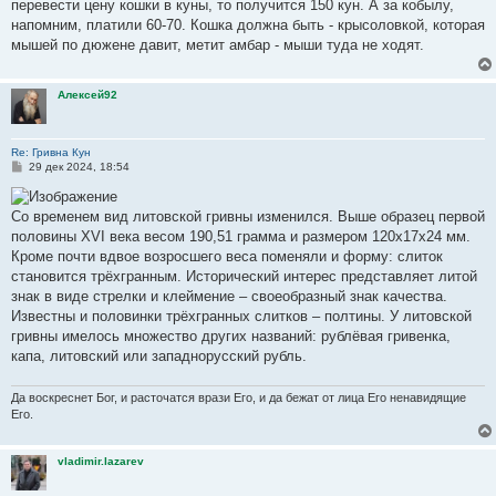
перевести цену кошки в куны, то получится 150 кун. А за кобылу,
напомним, платили 60-70. Кошка должна быть - крысоловкой, которая
мышей по дюжене давит, метит амбар - мыши туда не ходят.
Алексей92
Re: Гривна Кун
С
29 дек 2024, 18:54
о
о
б
Со временем вид литовской гривны изменился. Выше образец первой
щ
е
половины XVI века весом 190,51 грамма и размером 120х17х24 мм.
н
Кроме почти вдвое возросшего веса поменяли и форму: слиток
и
е
становится трёхгранным. Исторический интерес представляет литой
знак в виде стрелки и клеймение – своеобразный знак качества.
Известны и половинки трёхгранных слитков – полтины. У литовской
гривны имелось множество других названий: рублёвая гривенка,
капа, литовский или западнорусский рубль.
Да воскреснет Бог, и расточатся врази Его, и да бежат от лица Его ненавидящие
Его.
vladimir.lazarev