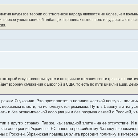
звития науки все теории об этногенезе народа являются не более, чем вольн
, первое упоминание об албанцах в границах нынешнего государства относитс
сия.
м. который искусственным путем и по причине желания вести грязные политич
йдёт всорону сближения с Европой и США, то есть по пути цивилизации, дем
 режим Януковича. Это проявляется в наличии жесткой цензуры, полити
к вершинам власти, но используются режимом. Путь в Европу в этих ус
ать и без экономической ассоциации и без разрыва связей с Россией, ч
 в других странах. Так же, как западной элите - на ее отсутствие. И в
кая ассоциация Украины с ЕС нанесла российскому бизнесу экономичес
ны с Россией. Украинская правящая элита проводит политику в интереса