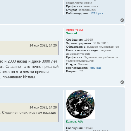
социалистические
Профессия:
экономист
Откуда:
Новосибирск
Поблагодарили:
1211 раз
В
е
р
Автор темы
н
Samuel
у
Сообщения:
19665
т
Зарегистрирован:
30.07.2016
ь
14 ноя 2021, 14:20
Образование:
высшее гуманитарное
с
Политические взгляды:
социал-
я
демократические
к
Профессия:
Педагога, но работаю в
н
во и 2000 назад и даже 3000 лет
телекоммуникациях
Откуда:
Москва
а
ан. Славяне - это точно пришлый
Поблагодарили:
587 раз
ч
5 века на эти земли пришли
Возраст:
52
а
в, принявших Ислам.
л
у
В
е
р
н
у
т
ь
14 ноя 2021, 14:28
с
д. Славяне появились там гораздо
я
к
Камиль Абэ
н
а
Сообщения:
11943
ч