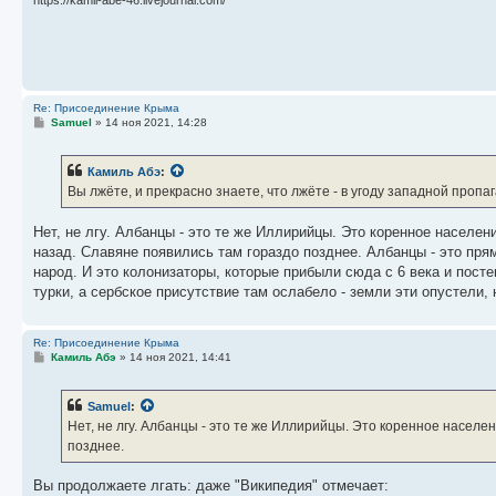
https://kamil-abe-46.livejournal.com/
Re: Присоединение Крыма
С
Samuel
»
14 ноя 2021, 14:28
о
о
б
Камиль Абэ
:
щ
е
Вы лжёте, и прекрасно знаете, что лжёте - в угоду западной пропаг
н
и
е
Нет, не лгу. Албанцы - это те же Иллирийцы. Это коренное населен
назад. Славяне появились там гораздо позднее. Албанцы - это пря
народ. И это колонизаторы, которые прибыли сюда с 6 века и пост
турки, а сербское присутствие там ослабело - земли эти опустели
Re: Присоединение Крыма
С
Камиль Абэ
»
14 ноя 2021, 14:41
о
о
б
Samuel
:
щ
е
Нет, не лгу. Албанцы - это те же Иллирийцы. Это коренное населен
н
позднее.
и
е
Вы продолжаете лгать: даже "Википедия" отмечает: