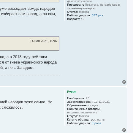
демократические
к
Профессия:
Педагога, но работаю в
н
т уже восседает вождь народов
телекоммуникациях
Откуда:
Москва
а
 избирает сам народ, а он сам,
Поблагодарили:
587 раз
ч
Возраст:
52
а
л
у
14 ноя 2021, 15:07
а, а в 2013 году всё-таки
ся от гнева украинского народа
й, а не с Западом.
В
е
р
Русич
н
у
Сообщения:
17
орией народов тоже самое. Но
Зарегистрирован:
13.11.2021
т
Образование:
студент
ь
к сложилось.
Политические взгляды:
с
националистические
я
Откуда:
Москва
к
Ко мне обращаться:
на ты
н
Поблагодарили:
3 раза
а
В
ч