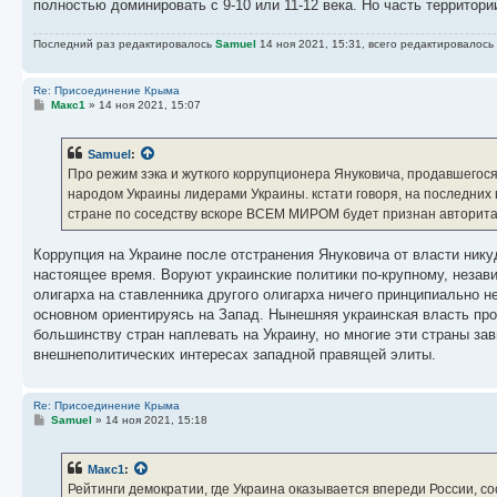
полностью доминировать с 9-10 или 11-12 века. Но часть территор
Последний раз редактировалось
Samuel
14 ноя 2021, 15:31, всего редактировалось 
Re: Присоединение Крыма
С
Макс1
»
14 ноя 2021, 15:07
о
о
б
Samuel
:
щ
е
Про режим зэка и жуткого коррупционера Януковича, продавшегос
н
народом Украины лидерами Украины. кстати говоря, на последних
и
е
стране по соседству вскоре ВСЕМ МИРОМ будет признан авторита
Коррупция на Украине после отстранения Януковича от власти нику
настоящее время. Воруют украинские политики по-крупному, незав
олигарха на ставленника другого олигарха ничего принципиально н
основном ориентируясь на Запад. Нынешняя украинская власть пров
большинству стран наплевать на Украину, но многие эти страны за
внешнеполитических интересах западной правящей элиты.
Re: Присоединение Крыма
С
Samuel
»
14 ноя 2021, 15:18
о
о
б
Макс1
:
щ
е
Рейтинги демократии, где Украина оказывается впереди России, 