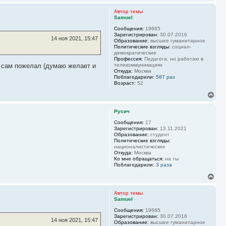
е
а
р
л
Автор темы
н
Samuel
у
у
Сообщения:
19665
т
Зарегистрирован:
30.07.2016
ь
14 ноя 2021, 15:47
Образование:
высшее гуманитарное
с
Политические взгляды:
социал-
я
демократические
к
Профессия:
Педагога, но работаю в
н
он сам пожелал (думаю желает и
телекоммуникациях
Откуда:
Москва
а
Поблагодарили:
587 раз
ч
Возраст:
52
а
л
В
у
е
р
Русич
н
у
Сообщения:
17
Зарегистрирован:
13.11.2021
т
Образование:
студент
ь
Политические взгляды:
с
националистические
я
Откуда:
Москва
к
Ко мне обращаться:
на ты
н
Поблагодарили:
3 раза
а
В
ч
е
а
р
л
Автор темы
н
Samuel
у
у
Сообщения:
19665
т
Зарегистрирован:
30.07.2016
ь
14 ноя 2021, 15:47
Образование:
высшее гуманитарное
с