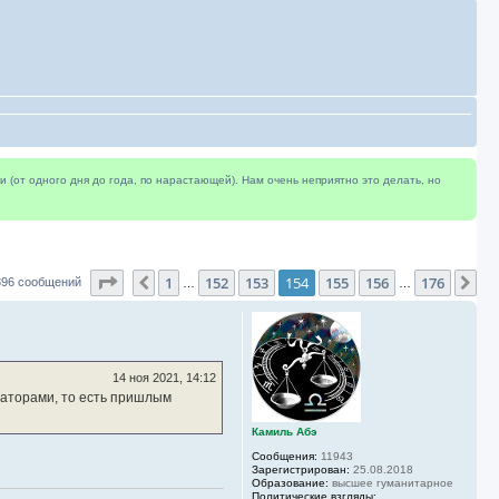
(от одного дня до года, по нарастающей). Нам очень неприятно это делать, но
Страница
154
из
176
1
152
153
154
155
156
176
Пред.
Сл
396 сообщений
…
…
14 ноя 2021, 14:12
заторами, то есть пришлым
Камиль Абэ
Сообщения:
11943
Зарегистрирован:
25.08.2018
Образование:
высшее гуманитарное
Политические взгляды: