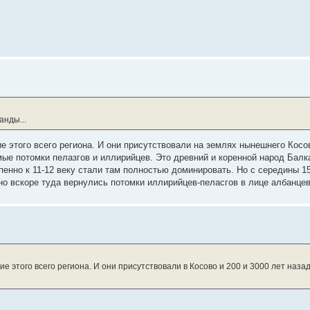
анды...
ие этого всего региона. И они присутствовали на землях нынешнего Косо
мые потомки пелазгов и иллирийцев. Это древний и коренной народ Балк
епенно к 11-12 веку стали там полностью доминировать. Но с середины 1
, но вскоре туда вернулись потомки иллирийцев-пеласгов в лице албанце
ие этого всего региона. И они присутствовали в Косово и 200 и 3000 лет наза