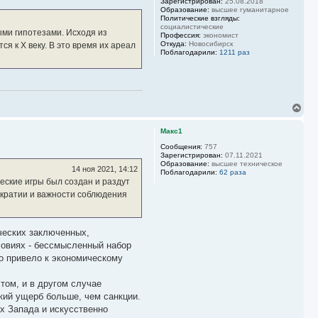
Зарегистрирован:
25.08.2018
а
Образование:
высшее гуманитарное
Политические взгляды:
л
социалистические
у
ыми гипотезами. Исходя из
Профессия:
экономист
Откуда:
Новосибирск
я к X веку. В это время их ареал
Поблагодарили:
1211 раз
В
е
р
Макс1
н
у
Сообщения:
757
Зарегистрирован:
07.11.2021
т
Образование:
высшее техническое
ь
14 ноя 2021, 14:12
Поблагодарили:
62 раза
с
еские игры был создан и раздут
я
ократии и важности соблюдения
к
н
а
ч
ческих заключенных,
а
ловиях - бессмысленный набор
л
у
то привело к экономическому
 том, и в другом случае
кий ущерб больше, чем санкции.
х Запада и искусственно