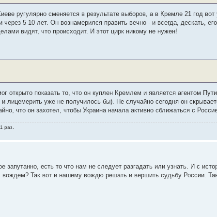
 Киеве ругулярно сменяется в результате выборов, а в Кремле 21 год во
 через 5-10 лет. Он вознамерился править вечно - и всегда, дескать, его
елами видят, что происходит. И этот цирк никому не нужен!
ог открыто показать то, что он куплен Кремлем и является агентом Путин
 и лицемерить уже не получилось бы). Не случайно сегодня он скрывает
йно, что он захотел, чтобы Украина начала активно сближаться с Россие
1 раз.
е запутанно, есть то что нам не следует разгадать или узнать. И с ист
л вождем? Так вот и нашему вождю решать и вершить судьбу России. Та