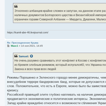
Этногенез албанцев крайне сложен и запутан, на данном этапе ра
наличных документов Болгарского царства и Византийской империи
ограничен горами Северной Албании — Мирдита, Дукагини, Малис
https://kamil-abe-46.livejournal.com/
Re: Присоединение Крыма
С
Макс1
»
14 ноя 2021, 14:45
о
о
б
Samuel
:
щ
е
Не очень разумно сравнивать этот конфликт в Косово с конфликто
н
из Кремля злобным режимом, который испугалсяЮ, что Украина по
и
е
Закона и всех прав всех людей
Режимы Порошенко и Зеленского гораздо менее демократичны, чем
внесудебном терроре бандеровских банд, которые не допускаются 
слов. Положительное, что есть в Европе, можно было бы заимствов
кризису.
Российской правящей элите глубоко наплевать на наличие демократии
продвигаются экономические и политические интересы. Экономичес
Запад крайне враждебно относится к возможности сближения Украи