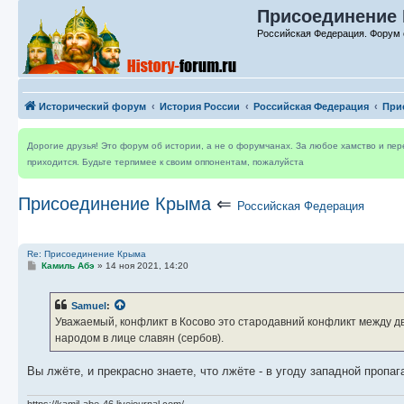
Присоединение 
Российская Федерация. Форум 
Исторический форум
История России
Российская Федерация
При
Дорогие друзья! Это форум об истории, а не о форумчанах. За любое хамство и пе
приходится. Будьте терпимее к своим оппонентам, пожалуйста
Присоединение Крыма
⇐
Российская Федерация
Re: Присоединение Крыма
С
Камиль Абэ
»
14 ноя 2021, 14:20
о
о
б
Samuel
:
щ
е
Уважаемый, конфликт в Косово это стародавний конфликт между 
н
народом в лице славян (сербов).
и
е
Вы лжёте, и прекрасно знаете, что лжёте - в угоду западной пропаг