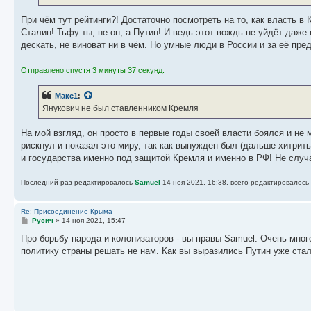
н
и
е
При чём тут рейтинги?! Достаточно посмотреть на то, как власть в
Сталин! Тьфу ты, не он, а Путин! И ведь этот вождь не уйдёт даже и
дескать, не виноват ни в чём. Но умные люди в России и за её пред
Отправлено спустя 3 минуты 37 секунд:
Макс1
:
Янукович не был ставленником Кремля
На мой взгляд, он просто в первые годы своей власти боялся и не м
рискнул и показал это миру, так как вынужден был (дальше хитрить
и государства именно под защитой Кремля и именно в РФ! Не случа
Последний раз редактировалось
Samuel
14 ноя 2021, 16:38, всего редактировалось 
Re: Присоединение Крыма
С
Русич
»
14 ноя 2021, 15:47
о
о
Про борьбу народа и колонизаторов - вы правы Samuel. Очень много
б
политику страны решать не нам. Как вы выразились Путин уже ста
щ
е
н
и
е