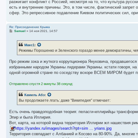
разжигает конфликт с Россией, несмотря на то, что культура русск
есть и внутренние причины. Это, в том числе, фактический запрет 
сфер. Это репрессивное подавление Киевом политических сил, ор
Re: Присоединение Крыма
С
Samuel
»
14 ноя 2021, 14:57
о
о
б
Макс1
:
щ
е
Режимы Порошенко и Зеленского гораздо менее демократичны, че
н
и
е
Про режим зэка и жуткого коррупционера Януковича, продавшегося
избранными народом Украины лидерами Украины. кстати говоря, на
одной огромной стране по соседству вскоре ВСЕМ МИРОМ будет пр
Отправлено спустя 2 минуты 38 секунд:
Камиль Абэ
:
Вы продолжаете лгать: даже "Википедия" отмечает:
Есть очень правдоподобная теория: пеласги-иллирийцы трансформир
Эпир и была Иллирия.
Вот, карта, на которой видна территория Иллирии жл нашествия ри
https://yandex.ru/images/search?rpt=sim ... yrians.jpg
Территория совпадает с Албанией и Косово на 80-90%. Да, многие 