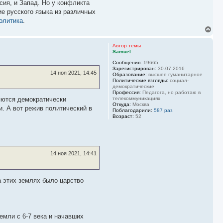
сия, и Запад. Но у конфликта
ие русского языка из различных
олитика
.
В
е
р
Автор темы
н
Samuel
у
Сообщения:
19665
т
Зарегистрирован:
30.07.2016
ь
14 ноя 2021, 14:45
Образование:
высшее гуманитарное
с
Политические взгляды:
социал-
я
демократические
к
Профессия:
Педагога, но работаю в
н
яются демократически
телекоммуникациях
Откуда:
Москва
а
. А вот режив политический в
Поблагодарили:
587 раз
ч
Возраст:
52
а
л
у
14 ноя 2021, 14:41
а этих землях было царство
емли с 6-7 века и начавших