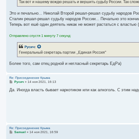
е
Так вот и нашему вождю решать и вершить судьбу России. Так слож
н
и
е
Это и печально... Николай Второй решал-решал судьбу народов Рос
Сталин решал-решал судьбу народов России... Печально это кончи
Теперь вот ешё один деятель никак не может растаться с властью (
Отправлено спустя 1 минуту 7 секунд:
Русич
:
Генеральный секретарь партии ,,Единая Россия''
Более того, сам отец родной и негласный секретарь ЕдРа)
Re: Присоединение Крыма
С
Русич
»
14 ноя 2021, 16:13
о
о
Да. Иногда власть бывает наркотиком или как алкоголь. С этим на
б
щ
е
н
и
е
Re: Присоединение Крыма
С
Samuel
»
14 ноя 2021, 16:59
о