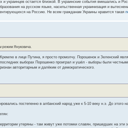
их и украинцев остается близкой. В украинские события вмешались и Рос
образования на русском языке, насильственная украинизация и вытеснен
иентирующихся на Россию. Не всем гражданам Украины нравится такая
п
м режим Януковича.
 Кремлю в лице Путина, я просто промолчу. Порошенок и Зеленский явл
 последних выборах Порошенко проиграл и ушёл - выборы были честными
изнан авторитарным и далёким от демократического.
овались постепенно в албанский народ уже к 5-10 веку н.э. До этого н
млян:
территории утеряны - там живут уже потомки славян, пришедших на эти з