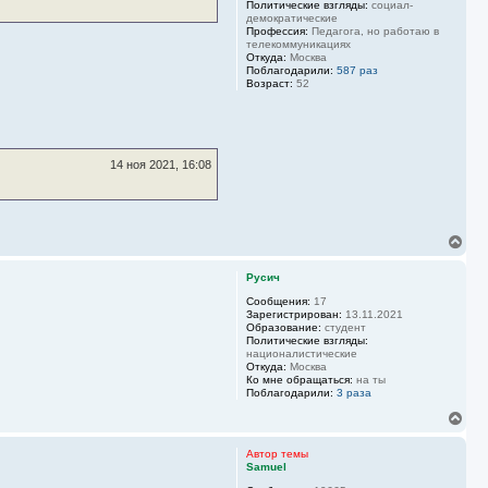
Политические взгляды:
социал-
я
демократические
к
Профессия:
Педагога, но работаю в
н
телекоммуникациях
Откуда:
Москва
а
Поблагодарили:
587 раз
ч
Возраст:
52
а
л
у
14 ноя 2021, 16:08
В
е
р
Русич
н
у
Сообщения:
17
Зарегистрирован:
13.11.2021
т
Образование:
студент
ь
Политические взгляды:
с
националистические
я
Откуда:
Москва
к
Ко мне обращаться:
на ты
н
Поблагодарили:
3 раза
а
В
ч
е
а
р
л
Автор темы
н
Samuel
у
у