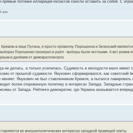
ии прямые потомки иллирицев-пеласгов смогли оставить за собой. С огро
1 раз.
я Кремлю в лице Путина, я просто промолчу. Порошенок и Зеленский являют
 выборах Порошенко проиграл и ушёл - выборы были честными. А вот режив п
рным и далёким от демократического.
да не делась, а только усилилась. Судимость в молодости мало имеет 
исимо от прошлой судимости. Янукович сформировался, как советский б
е меняет. Янукович не был ставленником Кремля, а пытался лавировать
одит более откровенную политику в интересах Запада. Западные страны
висимы от Запада. Рейтинги демократии, где Украина оказывается вперед
составляются во внешнеполитических интересах западной правящей элиты.