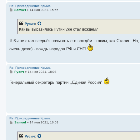
Re: Присоединение Крыма
С
Samuel
»
14 ноя 2021, 15:56
о
о
б
Русич
:
щ
е
Как вы выразились Путин уже стал вождем?
н
и
е
Я бы не стал всерьёз называть его вождём - таким, как Сталин. Но
очень даже) - вождь народов РФ и СНГ!
Re: Присоединение Крыма
С
Русич
»
14 ноя 2021, 16:08
о
о
Генеральный секретарь партии ,,Единая Россия''
б
щ
е
н
и
е
Re: Присоединение Крыма
С
Samuel
»
14 ноя 2021, 16:09
о
о
б
Русич
:
щ