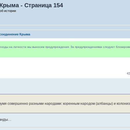
Крыма - Страница 154
об истории
соединение Крыма
реходы на личности мы выносим предупреждения. За предупреждениями следуют блокировки 
4
двумя совершенно разными народами: коренным народом (албанцы) и колони
анды...