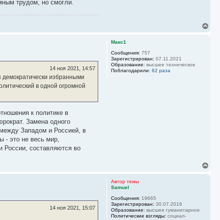
мным трудом, но смогли.
В
е
р
Макс1
н
у
Сообщения:
757
Зарегистрирован:
07.11.2021
т
Образование:
высшее техническое
ь
14 ноя 2021, 14:57
Поблагодарили:
62 раза
с
ся демократически избранными
я
олитический в одной огромной
к
н
а
ч
отношения к политике в
а
юрократ. Замена одного
л
у
 между Западом и Россией, в
 - это не весь мир,
и России, составляются во
В
е
р
Автор темы
н
Samuel
у
Сообщения:
19665
т
Зарегистрирован:
30.07.2016
ь
14 ноя 2021, 15:07
Образование:
высшее гуманитарное
с
Политические взгляды:
социал-
я