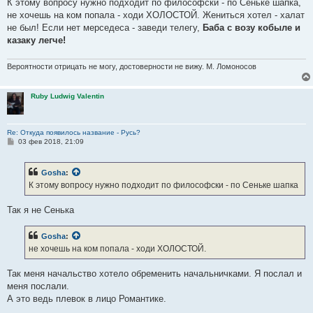
К этому вопросу нужно подходит по философски - по Сеньке шапка,
не хочешь на ком попала - ходи ХОЛОСТОЙ. Жениться хотел - халат
не был! Если нет мерседеса - заведи телегу,
Баба с возу кобыле и
казаку легче!
Вероятности отрицать не могу, достоверности не вижу. М. Ломоносов
Ruby Ludwig Valentin
Re: Откуда появилось название - Русь?
С
03 фев 2018, 21:09
о
о
б
Gosha
:
щ
е
К этому вопросу нужно подходит по философски - по Сеньке шапка
н
и
е
Так я не Сенька
Gosha
:
не хочешь на ком попала - ходи ХОЛОСТОЙ.
Так меня начальство хотело обременить начальничками. Я послал и
меня послали.
А это ведь плевок в лицо Романтике.