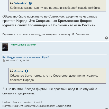
б
ValentinK
:
щ
е
Крёстные как нельзя лучше подошли к звёздной судьбе ребёнка.
н
и
е
Общество было нормально не Советское, дворяне не чурались
простого Народа.
Это Современная Кремлевская Дворня
чурается своих Кормильцев и Поильцев - то есть Россиян.
Вероятности отрицать не могу, достоверности не вижу. М. Ломоносов
Ruby Ludwig Valentin
Re: Откуда появилось название - Русь?
С
02 фев 2018, 14:57
о
о
б
Gosha
:
щ
е
Общество было нормально не Советское, дворяне не чурались
н
простого Народа.
и
е
Вы не поняли. Звезда фирмы - не простой народ и не случайно
связана с дворянами.
Holland. France. London. Limerick.
Normal. Hold On! Держитесь! Salute people! Салют люди!