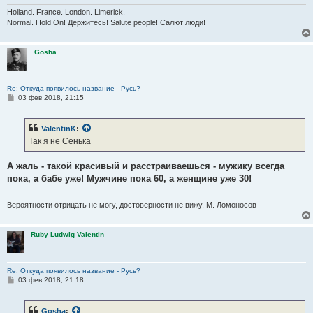
Holland. France. London. Limerick.
Normal. Hold On! Держитесь! Salute people! Салют люди!
Gosha
Re: Откуда появилось название - Русь?
С
03 фев 2018, 21:15
о
о
б
ValentinK
:
щ
е
Так я не Сенька
н
и
е
А жаль - такой красивый и расстраиваешься - мужику всегда
пока, а бабе уже! Мужчине пока 60, а женщине уже 30!
Вероятности отрицать не могу, достоверности не вижу. М. Ломоносов
Ruby Ludwig Valentin
Re: Откуда появилось название - Русь?
С
03 фев 2018, 21:18
о
о
б
Gosha
:
щ