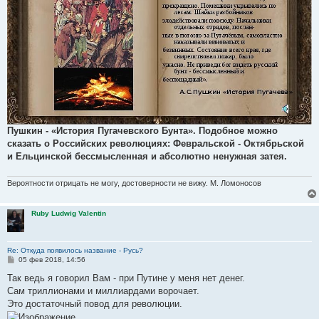
Пушкин - «История Пугачевского Бунта». Подобное можно
сказать о Российских революциях: Февральской - Октябрьской
и Ельцинской бессмысленная и абсолютно ненужная затея.
Вероятности отрицать не могу, достоверности не вижу. М. Ломоносов
Ruby Ludwig Valentin
Re: Откуда появилось название - Русь?
С
05 фев 2018, 14:56
о
о
Так ведь я говорил Вам - при Путине у меня нет денег.
б
Сам триллионами и миллиардами ворочает.
щ
е
Это достаточный повод для революции.
н
и