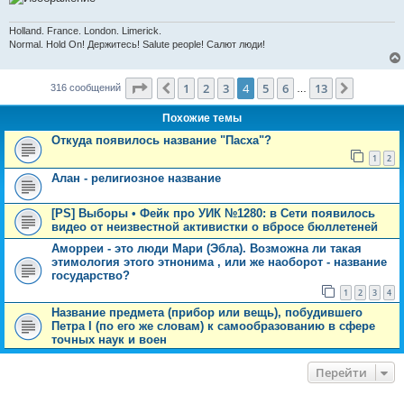
е
Holland. France. London. Limerick.
Normal. Hold On! Держитесь! Salute people! Салют люди!
Страница
4
из
13
1
2
3
4
5
6
13
Пред.
След.
316 сообщений
…
Похожие темы
Откуда появилось название "Пасха"?
1
2
Алан - религиозное название
[PS] Выборы • Фейк про УИК №1280: в Сети появилось
видео от неизвестной активистки о вбросе бюллетеней
Амoррeи - это люди Мaри (Эбла). Возможна ли такая
этимoлoгия этого этнoнима , или же наоборот - название
государство?
1
2
3
4
Название предмета (прибор или вещь), побудившего
Петра I (по его же словам) к самообразованию в сфере
точных наук и воен
Перейти