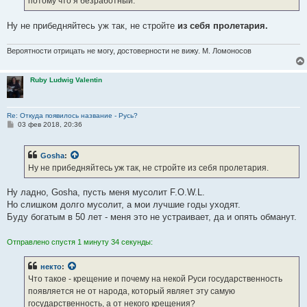
потому что я безработный.
и
е
Ну не прибедняйтесь уж так, не стройте
из себя пролетария.
Вероятности отрицать не могу, достоверности не вижу. М. Ломоносов
Ruby Ludwig Valentin
Re: Откуда появилось название - Русь?
С
03 фев 2018, 20:36
о
о
б
Gosha
:
щ
е
Ну не прибедняйтесь уж так, не стройте из себя пролетария.
н
и
е
Ну ладно, Gosha, пусть меня мусолит F.O.W.L.
Но слишком долго мусолит, а мои лучшие годы уходят.
Буду богатым в 50 лет - меня это не устраивает, да и опять обманут.
Отправлено спустя 1 минуту 34 секунды:
некто
:
Что такое - крещение и почему на некой Руси государственность
появляется не от народа, который являет эту самую
государственность, а от некого крещения?