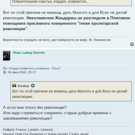
е
Пленительное счастье, пардон, усирается...
н
и
е
Вот по этой причине не можешь дать Многого и для Всех не делай
революцию.
Николаевские Жандармы не разглядели в Плюгавом
помощнике присяжного поверенного "гения пролетарской
революции".
Вероятности отрицать не могу, достоверности не вижу. М. Ломоносов
Ruby Ludwig Valentin
Re: Откуда появилось название - Русь?
С
04 фев 2018, 20:17
о
о
б
Gosha
:
щ
е
Вот по этой причине не можешь дать Многого и для Всех не делай
н
революцию.
и
е
А если мне плохо без революции?
Или надо стремиться соединять старые добрые времена с
завоеваниями революции?
Holland. France. London. Limerick.
Normal. Hold On! Держитесь! Salute people! Салют люди!