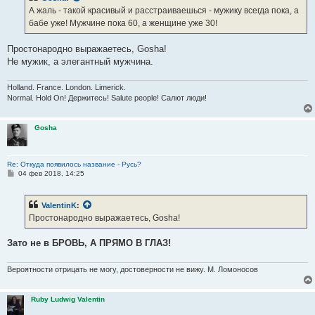
е
А жаль - такой красивый и расстраиваешься - мужику всегда пока, а
н
бабе уже! Мужчине пока 60, а женщине уже 30!
и
е
Простонародно выражаетесь, Gosha!
Не мужик, а элегантный мужчина.
Holland. France. London. Limerick.
Normal. Hold On! Держитесь! Salute people! Салют люди!
Gosha
Re: Откуда появилось название - Русь?
С
04 фев 2018, 14:25
о
о
б
ValentinK
:
щ
е
Простонародно выражаетесь, Gosha!
н
и
е
Зато не в БРОВЬ, А ПРЯМО В ГЛАЗ!
Вероятности отрицать не могу, достоверности не вижу. М. Ломоносов
Ruby Ludwig Valentin