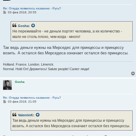
Re: Откуда появилось название - Русь?
С
03 фев 2018, 20:55
о
о
б
Gosha
:
щ
е
Не переживайте - не деньги портят человека, а их количество -
н
мало не столь плохо, чем когда - много!
и
е
Так ведь деньги нужны на Мерседес для принцессы и принцессу
возить. А остался без Мерседеса означает остался без принцессы.
Holland. France. London. Limerick.
Normal. Hold On! Держитесь! Salute people! Салют люди!
Gosha
Re: Откуда появилось название - Русь?
С
03 фев 2018, 21:05
о
о
б
ValentinK
:
щ
е
Так ведь деньги нужны на Мерседес для принцессы и принцессу
н
возить. А остался без Мерседеса означает остался без принцессы.
и
е