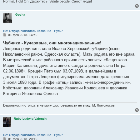
Normal. Hold On! Держитесь! Salute people! Салют люди!
Gosha
Re: Откуда появилось название - Русь?
С
01 фев 2018, 14:59
о
о
Чубчики - Кучерявые, они многонациональные!
б
Лещенко родился в селе Исаево Херсонской губернии (ныне
щ
е
Николаевский район, Одесская область). Мать родила его вне брака.
н
В метрической книге районного архива есть запись: «Лещенкова
и
е
Мария Калиновна, дочь отставного солдата родила сына Петра
02.06.1898». Крещён Пётр был 03.07.1898, в дальнейшем в
документах Петра Лещенко фигурировала именно дата крещения —
3 июля 1898 года. В графе «отец» запись: «незаконнорождённый».
Крёстные: дворянин Александр Иванович Кривошеев и дворянка
Катерина Яковлевна Орлова.
Вероятности отрицать не могу, достоверности не вижу. М. Ломоносов
Ruby Ludwig Valentin
Re: Откуда появилось название - Русь?
С
01 фев 2018, 20:19