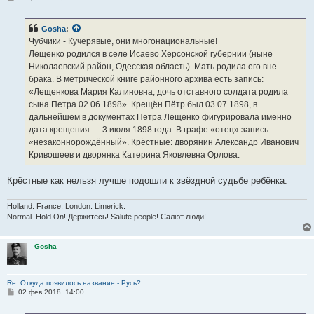
о
о
б
Gosha
:
щ
е
Чубчики - Кучерявые, они многонациональные!
н
Лещенко родился в селе Исаево Херсонской губернии (ныне
и
е
Николаевский район, Одесская область). Мать родила его вне
брака. В метрической книге районного архива есть запись:
«Лещенкова Мария Калиновна, дочь отставного солдата родила
сына Петра 02.06.1898». Крещён Пётр был 03.07.1898, в
дальнейшем в документах Петра Лещенко фигурировала именно
дата крещения — 3 июля 1898 года. В графе «отец» запись:
«незаконнорождённый». Крёстные: дворянин Александр Иванович
Кривошеев и дворянка Катерина Яковлевна Орлова.
Крёстные как нельзя лучше подошли к звёздной судьбе ребёнка.
Holland. France. London. Limerick.
Normal. Hold On! Держитесь! Salute people! Салют люди!
Gosha
Re: Откуда появилось название - Русь?
С
02 фев 2018, 14:00
о
о