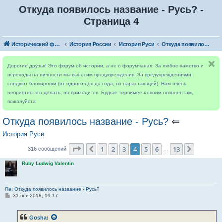
Откуда появилось название - Русь? -
Страница 4
Исторический форум
История России
История Руси
Откуда появилось название - Русь?
Дорогие друзья! Это форум об истории, а не о форумчанах. За любое хамство и
переходы на личности мы выносим предупреждения. За предупреждениями
следуют блокировки (от одного дня до года, по нарастающей). Нам очень
неприятно это делать, но приходится. Будьте терпимее к своим оппонентам,
пожалуйста
Откуда появилось название - Русь?
⇐
История Руси
Страница
4
из
13
1
2
3
4
5
6
13
Пред.
След.
316 сообщений
…
Ruby Ludwig Valentin
Re: Откуда появилось название - Русь?
С
31 янв 2018, 19:17
о
о
б
Gosha
:
щ