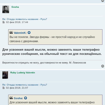
Gosha
Re: Откуда появилось название - Русь?
С
02 фев 2018, 17:44
о
о
б
ValentinK
:
щ
е
Вы не поняли. Звезда фирмы - не простой народ и не случайно
н
связана с дворянами.
и
е
Для усвоения вашей мысли, можно заменять ваши телеграфно
рунические сообщения, на обычный текст не для посвящённых.
Вероятности отрицать не могу, достоверности не вижу. М. Ломоносов
Ruby Ludwig Valentin
Re: Откуда появилось название - Русь?
С
02 фев 2018, 21:07
о
о
б
Gosha
:
щ
е
Для усвоения вашей мысли, можно заменять ваши телеграфно
н