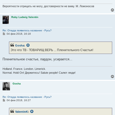
Вероятности отрицать не могу, достоверности не вижу. М. Ломоносов
Ruby Ludwig Valentin
Re: Откуда появилось название - Русь?
С
04 фев 2018, 16:18
о
о
б
Gosha
:
щ
е
Это что ТВ - ТОВАРИЩ ВЕРЬ ... Пленительного Счастья!
н
и
е
Пленительное счастье, пардон, усирается...
Holland. France. London. Limerick.
Normal. Hold On! Держитесь! Salute people! Салют люди!
Gosha
Re: Откуда появилось название - Русь?
С
04 фев 2018, 16:27
о
о
б
ValentinK
:
щ