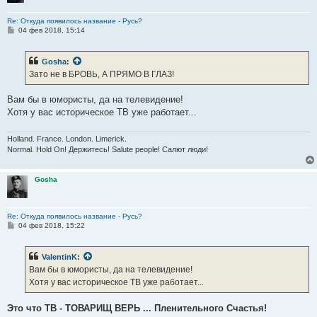
Re: Откуда появилось название - Русь?
С
04 фев 2018, 15:14
о
о
б
Gosha
:
щ
е
Зато не в БРОВЬ, А ПРЯМО В ГЛАЗ!
н
и
е
Вам бы в юмористы, да на телевидение!
Хотя у вас историческое ТВ уже работает...
Holland. France. London. Limerick.
Normal. Hold On! Держитесь! Salute people! Салют люди!
Gosha
Re: Откуда появилось название - Русь?
С
04 фев 2018, 15:22
о
о
б
ValentinK
:
щ
е
Вам бы в юмористы, да на телевидение!
н
Хотя у вас историческое ТВ уже работает...
и
е
Это что ТВ - ТОВАРИЩ ВЕРЬ ... Пленительного Счастья!