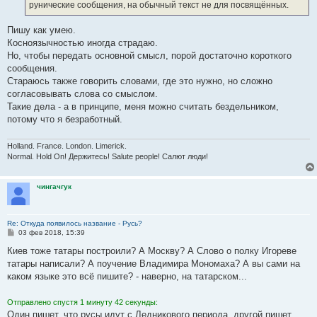
рунические сообщения, на обычный текст не для посвящённых.
и
е
Пишу как умею.
Косноязычностью иногда страдаю.
Но, чтобы передать основной смысл, порой достаточно короткого
сообщения.
Стараюсь также говорить словами, где это нужно, но сложно
согласовывать слова со смыслом.
Такие дела - а в принципе, меня можно считать бездельником,
потому что я безработный.
Holland. France. London. Limerick.
Normal. Hold On! Держитесь! Salute people! Салют люди!
чингачгук
Re: Откуда появилось название - Русь?
С
03 фев 2018, 15:39
о
о
Киев тоже татары построили? А Москву? А Слово о полку Игореве
б
татары написали? А поучение Владимира Мономаха? А вы сами на
щ
е
каком языке это всё пишите? - наверно, на татарском...
н
и
е
Отправлено спустя 1 минуту 42 секунды:
Один пишет, что русы идут с Ледникового периода, другой пишет,