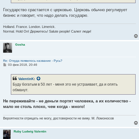
Государство срастается с церковью. Церковь обычно регулирует
бизнес и говорит, что надо делать государю.
Holland. France. London. Limerick.
Normal. Hold On! Держитесь! Salute people! Салют люди!
Gosha
Re: Откуда появилось название - Русь?
С
03 фев 2018, 20:46
о
о
б
ValentinK
:
щ
е
Буду богатым в 50 лет - меня это не устраивает, да и опять
н
обманут.
и
е
Не переживайте - не деньги портят человека, а их количество -
мало не столь плохо, чем когда - много!
Вероятности отрицать не могу, достоверности не вижу. М. Ломоносов
Ruby Ludwig Valentin