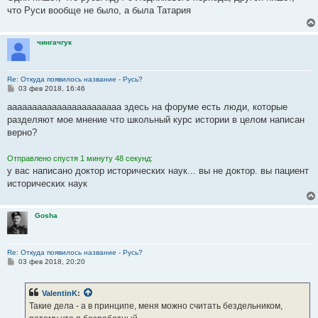
что Руси вообще не было, а была Татария
чингачгук
Re: Откуда появилось название - Русь?
С
03 фев 2018, 16:46
о
о
ааааааааааааааааааааааа здесь на форуме есть люди, которые
б
разделяют мое мнение что школьный курс истории в целом написан
щ
е
верно?
н
и
е
Отправлено спустя 1 минуту 48 секунд:
у вас написано доктор исторических наук... вы не доктор. вы пациент
исторических наук
Gosha
Re: Откуда появилось название - Русь?
С
03 фев 2018, 20:20
о
о
б
ValentinK
:
щ
е
Такие дела - а в принципе, меня можно считать бездельником,
н