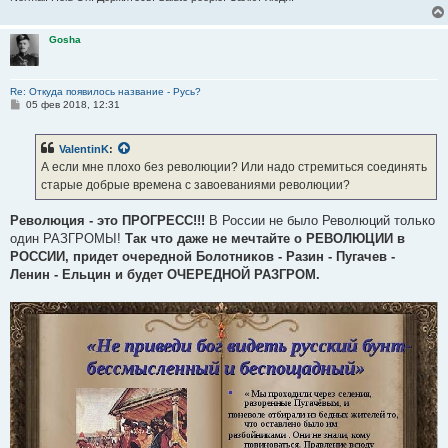
Gosha
Re: Откуда появилось название - Русь?
С
05 фев 2018, 12:31
о
о
б
ValentinK
:
щ
е
А если мне плохо без революции? Или надо стремиться соединять
н
старые добрые времена с завоеваниями революции?
и
е
Революция - это ПРОГРЕСС!!!
В России не было Революций только
один РАЗГРОМЫ!
Так что даже не мечтайте о РЕВОЛЮЦИИ в
РОССИИ, придет очередной Болотников - Разин - Пугачев -
Ленин - Ельцин и будет ОЧЕРЕДНОЙ РАЗГРОМ.