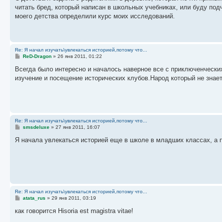
б
читать бред, который написан в школьных учебниках, или буду под
щ
е
моего детства определили курс моих исследований.
н
и
е
Re: Я начал изучать\увлекаться историей,потому что...
С
ReD-Dragon
»
26 янв 2011, 01:22
о
о
Всегда было интересно и началось наверное все с приключенческих
б
изучение и посещение исторических клубов.Народ который не знае
щ
е
н
и
е
Re: Я начал изучать\увлекаться историей,потому что...
С
smsdeluxe
»
27 янв 2011, 16:07
о
о
Я начала увлекаться историей еще в школе в младших классах, а 
б
щ
е
н
и
е
Re: Я начал изучать\увлекаться историей,потому что...
С
atata_rus
»
29 янв 2011, 03:19
о
о
как говорится Hisoria est magistra vitae!
б
щ