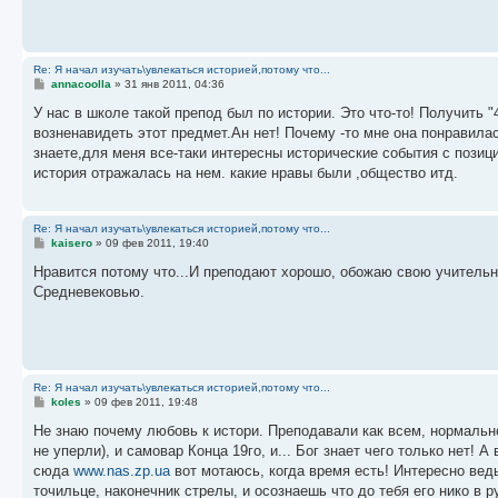
н
и
е
Re: Я начал изучать\увлекаться историей,потому что...
С
annacoolla
»
31 янв 2011, 04:36
о
о
У нас в школе такой препод был по истории. Это что-то! Получить 
б
возненавидеть этот предмет.Ан нет! Почему -то мне она понравилас
щ
е
знаете,для меня все-таки интересны исторические события с позиции
н
история отражалась на нем. какие нравы были ,общество итд.
и
е
Re: Я начал изучать\увлекаться историей,потому что...
С
kaisero
»
09 фев 2011, 19:40
о
о
Нравится потому что...И преподают хорошо, обожаю свою учительни
б
Средневековью.
щ
е
н
и
е
Re: Я начал изучать\увлекаться историей,потому что...
С
koles
»
09 фев 2011, 19:48
о
о
Не знаю почему любовь к истори. Преподавали как всем, нормально
б
не уперли), и самовар Конца 19го, и... Бог знает чего только нет!
щ
е
сюда
www.nas.zp.ua
вот мотаюсь, когда время есть! Интересно ведь
н
точильце, наконечник стрелы, и осознаешь что до тебя его нико в 
и