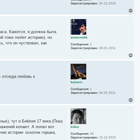
я
Зарегистрирован:
20.12.2010
к
н
В
а
е
ч
р
а
н
л
у
у
часа. Кажется, я должна была
т
ь
ый тоже любят историю). но
annacoolla
с
ь, что он чуствовал, как
Сообщения:
1
я
Зарегистрирован:
29.01.2011
к
н
В
а
е
ч
р
а
н
л
у
у
- отсюда любовь к
т
ь
kaisero
с
Сообщения:
1
я
Зарегистрирован:
06.02.2011
к
н
В
а
е
ч
р
а
н
л
у
у
ых), тут и Библия 17 века (Пока
т
ь
сражений копают. А попал вот
koles
с
чек истории- осколок горшка,
Сообщения:
30
я
Зарегистрирован:
15.12.2010
к