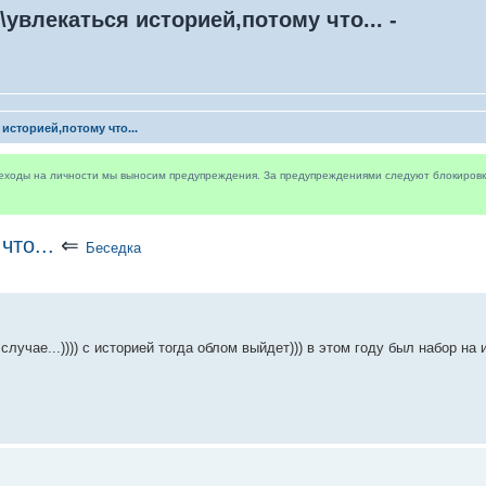
\увлекаться историей,потому что... -
 историей,потому что...
реходы на личности мы выносим предупреждения. За предупреждениями следуют блокировки 
что...
⇐
Беседка
чае...)))) с историей тогда облом выйдет))) в этом году был набор на 