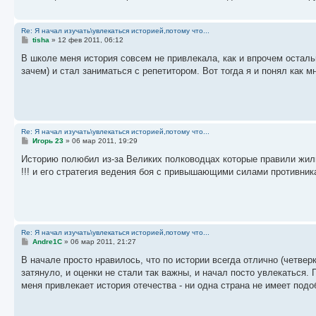
е
Re: Я начал изучать\увлекаться историей,потому что...
С
tisha
»
12 фев 2011, 06:12
о
о
В школе меня история совсем не привлекала, как и впрочем остал
б
зачем) и стал заниматься с репетитором. Вот тогда я и понял как м
щ
е
н
и
е
Re: Я начал изучать\увлекаться историей,потому что...
С
Игорь 23
»
06 мар 2011, 19:29
о
о
Историю полюбил из-за Великих полководцах которые правили жили 
б
!!! и его стратегия ведения боя с привышающими силами противника
щ
е
н
и
е
Re: Я начал изучать\увлекаться историей,потому что...
С
Andre1C
»
06 мар 2011, 21:27
о
о
В начале просто нравилось, что по истории всегда отлично (четверк
б
затянуло, и оценки не стали так важны, и начал посто увлекаться.
щ
е
меня привлекает история отечества - ни одна страна не имеет по
н
и
е