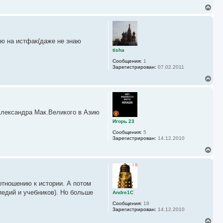
н
В
а
е
ч
р
а
н
л
у
у
ию на истфак(даже не знаю
т
ь
tisha
с
Сообщения:
1
я
Зарегистрирован:
07.02.2011
к
н
В
а
е
ч
р
а
н
л
у
у
 Александра Мак.Великого в Азию
т
ь
Игорь 23
с
Сообщения:
5
я
Зарегистрирован:
14.12.2010
к
н
В
а
е
ч
р
а
н
л
у
у
 отношению к истории. А потом
т
ь
педий и учебников). Но больше
Andre1C
с
Сообщения:
18
я
Зарегистрирован:
14.12.2010
к
н
В