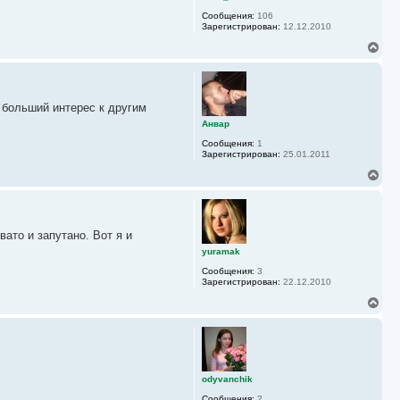
с
Сообщения:
106
я
Зарегистрирован:
12.12.2010
к
н
В
а
е
ч
р
а
н
л
у
у
 больший интерес к другим
т
ь
Анвар
с
Сообщения:
1
я
Зарегистрирован:
25.01.2011
к
н
В
а
е
ч
р
а
н
л
у
у
ато и запутано. Вот я и
т
ь
yuramak
с
Сообщения:
3
я
Зарегистрирован:
22.12.2010
к
н
В
а
е
ч
р
а
н
л
у
у
т
ь
odyvanchik
с
Сообщения:
2