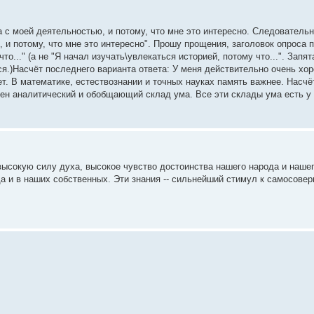
а с моей деятельностью, и потому, что мне это интересно. Следователь
, и потому, что мне это интересно". Прошу прощения, заголовок опроса 
о..." (а не "Я начал изучать\увлекаться историей, потому что...". Запят
тся.)Насчёт последнего варианта ответа: У меня действительно очень хо
. В математике, естествознании и точных науках память важнее. Насчёт
ен аналитический и обобщающий склад ума. Все эти склады ума есть у 
ь высокую силу духа, высокое чувство достоинства нашего народа и наше
а и в наших собственных. Эти знания -- сильнейший стимул к самосове