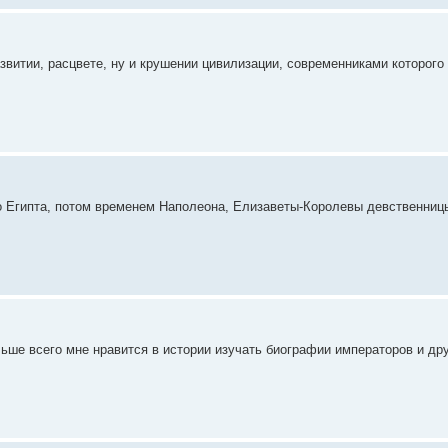
азвитии, расцвете, ну и крушении цивилизации, современниками которог
 Египта, потом временем Наполеона, Елизаветы-Королевы девственницы.
льше всего мне нравится в истории изучать биографии императоров и дру