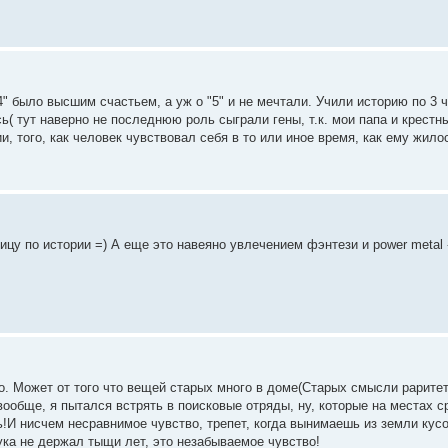
"4" было высшим счастьем, а уж о "5" и не мечтали. Учили историю по 3 
ь( тут наверно не последнюю роль сыграли гены, т.к. мои папа и крестн
, того, как человек чувствовал себя в то или иное время, как ему жилос
цу по истории =) А еще это навеяно увлечением фэнтези и power metal 
. Может от того что вещей старых много в доме(Старых смысли раритетн
 А вообще, я пытался встрять в поисковые отряды, ну, которые на местах 
!И нисчем несравнимое чувство, трепет, когда вынимаешь из земли кусо
рука не держал тыщи лет, это незабываемое чувство!