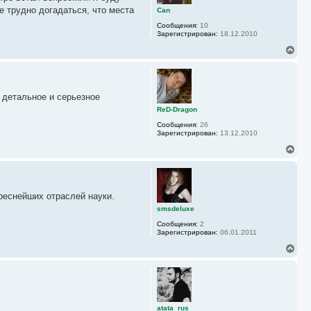
ь
е трудно догадаться, что места
Саn
с
Сообщения:
10
я
Зарегистрирован:
18.12.2010
к
н
В
а
е
ч
р
а
н
л
у
у
 детальное и серьезное
т
ь
ReD-Dragon
с
Сообщения:
26
я
Зарегистрирован:
13.12.2010
к
н
В
а
е
ч
р
а
н
л
у
у
реснейших отраслей науки.
т
ь
smsdeluxe
с
Сообщения:
2
я
Зарегистрирован:
06.01.2011
к
н
В
а
е
ч
р
а
н
л
у
у
т
ь
atata_rus