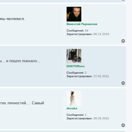
а
е
ч
р
а
н
л
у
у
о мы являемся.
т
ь
Викентий Паровозов
с
Сообщения:
34
я
Зарегистрирован:
08.12.2010
к
н
В
а
е
ч
р
а
н
л
у
у
.. и пошло поехало...
т
ь
DOKTORseo
с
Сообщения:
2
я
Зарегистрирован:
17.02.2011
к
н
В
а
е
ч
р
а
н
л
у
у
гих личностей.... Самый
т
ь
devaka
с
Сообщения:
1
я
Зарегистрирован:
26.03.2011
к
н
В
а
е