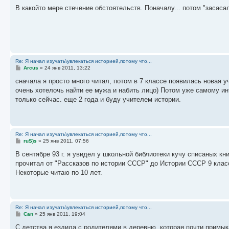
о
о
В какойто мере стечение обстоятельств. Поначалу... потом "засаса
б
щ
е
н
и
е
Re: Я начал изучать\увлекаться историей,потому что...
С
Arcus
»
24 янв 2011, 13:22
о
о
сначала я просто много читал, потом в 7 классе появилась новая у
б
очень хотелочь найти ее мужа и набить лицо) Потом уже самому инт
щ
е
только сейчас. еще 2 года и буду учителем истории.
н
и
е
Re: Я начал изучать\увлекаться историей,потому что...
С
ruS)э
»
25 янв 2011, 07:56
о
о
В сентябре 93 г. я увидел у школьной библиотеки кучу списаных кни
б
прочитал от "Рассказов по истории СССР" до Истории СССР 9 класс
щ
е
Некоторые читаю по 10 лет.
н
и
е
Re: Я начал изучать\увлекаться историей,потому что...
С
Саn
»
25 янв 2011, 19:04
о
о
С детства я ездила с родителями в деревню, которая почти примык