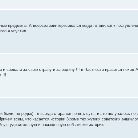
ьные предметы. А всерьёз заинтересовался когда готовился к поступлен
ного я упустил
и воевали за свою страну и за родину !!! в Частности нравится поход
 !!!
и были, но редко) - я всегда старался понять суть, и это получалось по
 Причем всем, что касается истории (кроме тех жутких советских энцикло
добную удивительную и насыщенную событиями историю.