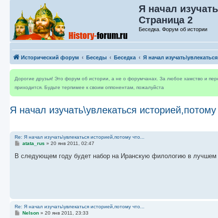
Я начал изучать
Страница 2
Беседка. Форум об истории
Исторический форум
Беседы
Беседка
Я начал изучать\увлекаться
Дорогие друзья! Это форум об истории, а не о форумчанах. За любое хамство и пе
приходится. Будьте терпимее к своим оппонентам, пожалуйста
Я начал изучать\увлекаться историей,потому 
Re: Я начал изучать\увлекаться историей,потому что...
С
atata_rus
»
20 янв 2011, 02:47
о
о
В следующем году будет набор на Иранскую филологию в лучшем слу
б
щ
е
н
и
е
Re: Я начал изучать\увлекаться историей,потому что...
С
Nelson
»
20 янв 2011, 23:33