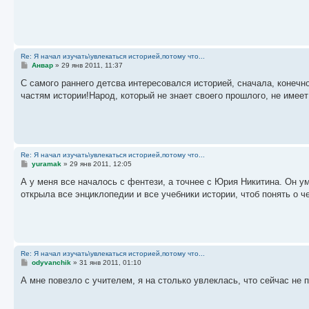
е
н
и
е
Re: Я начал изучать\увлекаться историей,потому что...
С
Анвар
»
29 янв 2011, 11:37
о
о
С самого раннего детсва интересовался историей, сначала, конечн
б
частям истории!Народ, который не знает своего прошлого, не имее
щ
е
н
и
е
Re: Я начал изучать\увлекаться историей,потому что...
С
yuramak
»
29 янв 2011, 12:05
о
о
А у меня все началось с фентези, а точнее с Юрия Никитина. Он ум
б
открыла все энциклопедии и все учебники истории, чтоб понять о чем
щ
е
н
и
е
Re: Я начал изучать\увлекаться историей,потому что...
С
odyvanchik
»
31 янв 2011, 01:10
о
о
А мне повезло с учителем, я на столько увлеклась, что сейчас не 
б
щ
е