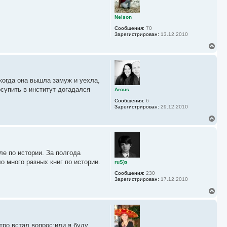
у
т
ь
Nelson
с
Сообщения:
70
я
Зарегистрирован:
13.12.2010
к
н
В
а
е
ч
р
а
н
л
у
у
 когда она вышла замуж и уехла,
т
ь
осупить в институт догадался
Arcus
с
Сообщения:
6
я
Зарегистрирован:
29.12.2010
к
н
В
а
е
ч
р
а
н
л
у
у
ле по истории. За полгода
т
ь
о много разных книг по истории.
ruS)э
с
Сообщения:
230
я
Зарегистрирован:
17.12.2010
к
н
В
а
е
ч
р
а
н
л
у
у
тро встал вопрос:или я буду
т