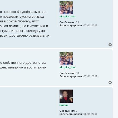
ч
р
а
н
л
у
у
но, хорошо бы добавить в ваш
т
ь
по правилам русского языка
skripka_lisa
с
ая в союзе "потому, что"
Сообщения:
33
я
рошая память, но к изучению и
Зарегистрирован:
07.01.2011
к
 гуманитарного склада ума --
н
а
всех, достаточно развивать их,
ч
а
В
л
е
у
р
н
у
го собственного достоинства,
т
ь
ршенствованию и воспитанию
skripka_lisa
с
Сообщения:
33
я
Зарегистрирован:
07.01.2011
к
н
В
а
е
ч
р
а
н
л
у
у
т
ь
Sammi
с
Сообщения:
2
я
Зарегистрирован:
06.01.2011
к