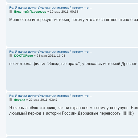
Re: Я начал изучать\увлекаться историей,потому что...
С
Викентий Паровозов
»
10 мар 2011, 00:38
о
о
Меня остро интересует история, потому что это занятное чтиво о р
б
щ
е
н
и
е
Re: Я начал изучать\увлекаться историей,потому что...
С
DOKTORseo
»
23 мар 2011, 16:03
о
о
посмотрела фильм "Звездные врата", увлекалсь историей Древнего
б
щ
е
н
и
е
Re: Я начал изучать\увлекаться историей,потому что...
С
devaka
»
29 мар 2011, 03:47
о
о
Я очень люблю историю, как ни странно я многому у нее учусь. Бо
б
любимый период в истории России- Дворцовые перевороты!!!!!!!!:)
щ
е
н
и
е