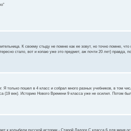
ло"
чительница. К своему стыду не помню как ее зовут, но точно помню, что
ересно стало, вот и копаю уже это предмет, аж почти 20 лет) правда, п
г. Я только пошел в 4 класс и собрал много разных учебников, в том чис
а (19 век). Историю Нового Времени 9 класса уже не осилил. Потом был
ает к колыбели русской истории - Старой Ладоге.С класса 6 для меня ос