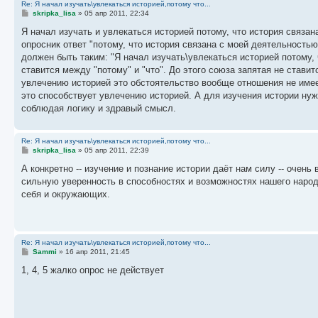
Re: Я начал изучать\увлекаться историей,потому что...
С
skripka_lisa
»
05 апр 2011, 22:34
о
о
Я начал изучать и увлекаться историей потому, что история связан
б
опросник ответ "потому, что история связана с моей деятельностью
щ
е
должен быть таким: "Я начал изучать\увлекаться историей потому, чт
н
ставится между "потому" и "что". До этого союза запятая не стави
и
е
увлечению историей это обстоятельство вообще отношения не имеет
это способствует увлечению историей. А для изучения истории нуж
соблюдая логику и здравый смысл.
Re: Я начал изучать\увлекаться историей,потому что...
С
skripka_lisa
»
05 апр 2011, 22:39
о
о
А конкретно -- изучение и познание истории даёт нам силу -- очен
б
сильную уверенность в способностях и возможностях нашего народ
щ
е
себя и окружающих.
н
и
е
Re: Я начал изучать\увлекаться историей,потому что...
С
Sammi
»
16 апр 2011, 21:45
о
о
1, 4, 5 жалко опрос не действует
б
щ
е
н
и