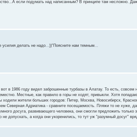
йство...А если подумать над написанным? В принципе там несложно. Даже
усилия делать не надо...))"Поясните нам темным...
 вот в 1986 году видел заброшенные турбазы в Алатау. То есть, совсем 
еместно. Местные, как правило в горы не ходят, привыкли. Хотя попада
оры ходили жители больших городов: Питер, Москва, Новосибирск, Красн
ем Северная Адриатика - сравните посещаемость. Пляжи то не хуже, да
умного досуга, развивающего человека, они смогли предложить только 
е допускать, а когда они укоренились, то тут уж "разумный досуг" вря