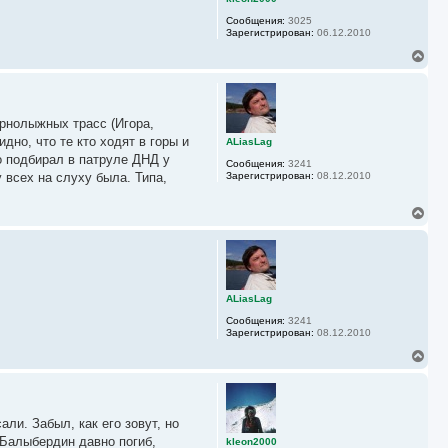
с
Сообщения:
3025
я
Зарегистрирован:
06.12.2010
к
н
В
а
е
ч
р
а
н
л
у
у
рнолыжных трасс (Игора,
т
ь
дно, что те кто ходят в горы и
ALiasLag
с
о подбирал в патруле ДНД у
Сообщения:
3241
я
 всех на слуху была. Типа,
Зарегистрирован:
08.12.2010
к
н
а
В
ч
е
а
р
л
н
у
у
т
ь
ALiasLag
с
Сообщения:
3241
я
Зарегистрирован:
08.12.2010
к
н
В
а
е
ч
р
а
н
л
у
у
ли. Забыл, как его зовут, но
т
ь
.Балыбердин давно погиб,
kleon2000