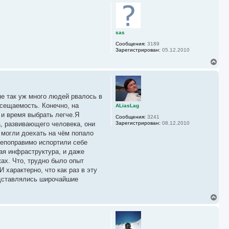
р
н
у
т
ь
sas
с
Сообщения:
3189
я
Зарегистрирован:
05.12.2010
к
н
В
а
е
ч
р
а
н
л
у
у
не так уж много людей рвалось в
т
ь
осещаемость. Конечно, на
ALiasLag
с
 и время выбрать легче.Я
Сообщения:
3241
я
, развивающего человека, они
Зарегистрирован:
08.12.2010
к
е могли доехать на чём попало
н
а
 непоправимо испортили себе
ч
ая инфраструктура, и даже
а
ах. Что, трудно было опыт
л
у
 характерно, что как раз в эту
едставлялись широчайшие
В
е
р
н
у