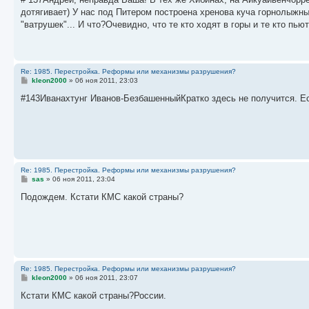
б
дотягивает) У нас под Питером построена хренова куча горнолыжных 
щ
е
"ватрушек"... И что?Очевидно, что те кто ходят в горы и те кто пь
н
и
е
Re: 1985. Перестройка. Реформы или механизмы разрушения?
С
kleon2000
»
06 ноя 2011, 23:03
о
о
#143Иванахтунг Иванов-БезбашенныйКратко здесь не получится. Есл
б
щ
е
н
и
е
Re: 1985. Перестройка. Реформы или механизмы разрушения?
С
sas
»
06 ноя 2011, 23:04
о
о
Подождем. Кстати КМС какой страны?
б
щ
е
н
и
е
Re: 1985. Перестройка. Реформы или механизмы разрушения?
С
kleon2000
»
06 ноя 2011, 23:07
о
о
Кстати КМС какой страны?России.
б