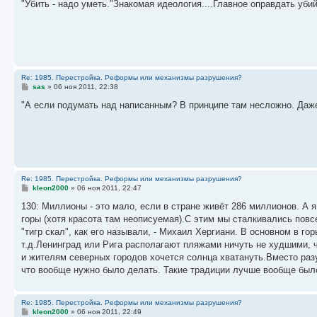
о
"Убить - надо уметь."Знакомая идеология....Главное оправдать уби
б
щ
е
н
и
е
Re: 1985. Перестройка. Реформы или механизмы разрушения?
С
sas
»
06 ноя 2011, 22:38
о
о
"А если подумать над написанным? В принципе там несложно. Даже 
б
щ
е
н
и
е
Re: 1985. Перестройка. Реформы или механизмы разрушения?
С
kleon2000
»
06 ноя 2011, 22:47
о
о
130: Миллионы - это мало, если в стране живёт 286 миллионов. А я
б
горы (хотя красота там неописуемая).С этим мы сталкивались повс
щ
е
"тигр скал", как его называли, - Михаил Хергиани. В основном в г
н
т.д.Ленинград или Рига располагают пляжами ничуть не худшими, ч
и
е
и жителям северных городов хочется солнца хватануть.Вместо раз
что вообще нужно было делать. Такие традиции лучше вообще было н
Re: 1985. Перестройка. Реформы или механизмы разрушения?
С
kleon2000
»
06 ноя 2011, 22:49