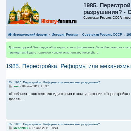
1985. Перестро
разрушения? - 
Советская Россия, СССР. Фору
Исторический форум
История России
Советская Россия, СССР
19
Дорогие друзья! Это форум об истории, а не о форумчанах. За любое хамство и пе
приходится. Будьте терпимее к своим оппонентам, пожалуйста
1985. Перестройка. Реформы или механизмы
Re: 1985. Перестройка. Реформы или механизмы разрушения?
С
sas
»
06 ноя 2011, 20:37
о
о
«Горбачев – как зеркало идиотизма в ком. движении «Перестройка н
б
делать…
щ
е
н
и
е
Re: 1985. Перестройка. Реформы или механизмы разрушения?
С
kleon2000
»
06 ноя 2011, 20:44