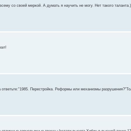
сему со своей меркой. А думать я научить не могу. Нет такого таланта.)
вал!
гда ответьте:"1985. Перестройка. Реформы или механизмы разрушения?"То
 отличные горнолыжные трассы (кстати высота Хибин в высшей точке 120