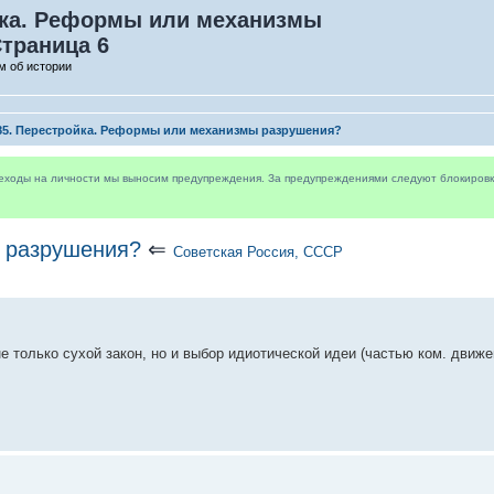
йка. Реформы или механизмы
Страница 6
м об истории
85. Перестройка. Реформы или механизмы разрушения?
реходы на личности мы выносим предупреждения. За предупреждениями следуют блокировки 
 разрушения?
⇐
Советская Россия, СССР
е только сухой закон, но и выбор идиотической идеи (частью ком. движе