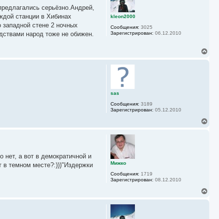
у
 предлагались серьёзно.Андрей,
т
ь
аждой станции в Хибинах
kleon2000
с
 западной стене 2 ночных
Сообщения:
3025
я
одствами народ тоже не обижен.
Зарегистрирован:
06.12.2010
к
н
а
В
ч
е
а
р
л
н
у
у
т
ь
sas
с
Сообщения:
3189
я
Зарегистрирован:
05.12.2010
к
н
В
а
е
ч
р
а
н
л
у
у
т
о нет, а вот в демократичной и
ь
Мижко
т в темном месте?:)))"Издержки
с
Сообщения:
1719
я
Зарегистрирован:
08.12.2010
к
н
В
а
е
ч
р
а
н
л
у