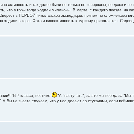
но-активность и так далее были не только не исчерпаны, но даже и не
ь, что в горы тогда ходили миллионы. В марте, с каждого поезда, на к
а Эверест в ПЕРВОЙ Гималайской экспедиции, причем по сложнейшей юго
ч ходили в горы. Фото и киноактивность к туризму прилагаются. Садов
ании!!!"В 7 классе, вестимо
"А "настучать", за это мы всегда за!"Мы-т
." А Вы не знаете случаем, что у нас делают со стукачами, если поймаю