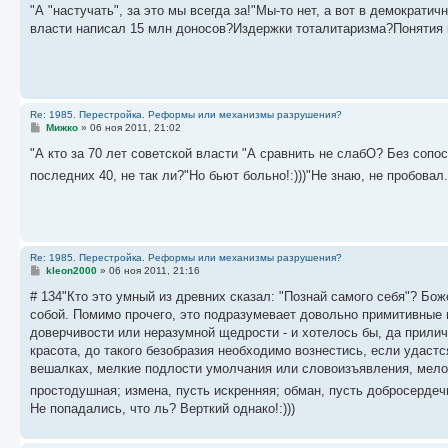
о
"А "настучать", за это мы всегда за!"Мы-то нет, а вот в демократич
б
власти написал 15 млн доносов?Издержки тоталитаризма?Понятия н
щ
е
н
и
е
Re: 1985. Перестройка. Реформы или механизмы разрушения?
С
Мижко
»
06 ноя 2011, 21:02
о
о
"А кто за 70 лет советской власти "А сравнить не слабО? Без сопо
б
последних 40, не так ли?"Но бьют больно!:)))"Не знаю, не пробова
щ
е
н
и
е
Re: 1985. Перестройка. Реформы или механизмы разрушения?
С
kleon2000
»
06 ноя 2011, 21:16
о
о
# 134"Кто это умный из древних сказал: "Познай самого себя"? Бож
б
собой. Помимо прочего, это подразумевает довольно примитивные в
щ
е
доверчивости или неразумной щедрости - и хотелось бы, да приличи
н
красота, до такого безобразия необходимо вознестись, если удаст
и
е
вешалках, мелкие подлости умолчания или словоизъявления, мелочн
простодушная; измена, пусть искренняя; обман, пусть добросердеч
Не попадались, что ль? Верткий однако!:)))