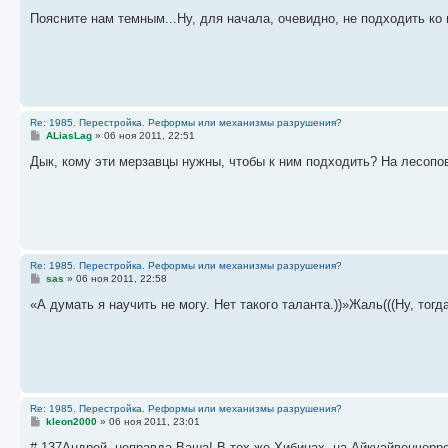
о
о
Поясните нам темным...Ну, для начала, очевидно, не подходить ко в
б
щ
е
н
и
е
Re: 1985. Перестройка. Реформы или механизмы разрушения?
С
ALiasLag
»
06 ноя 2011, 22:51
о
о
Дык, кому эти мерзавцы нужны, чтобы к ним подходить? На лесопо
б
щ
е
н
и
е
Re: 1985. Перестройка. Реформы или механизмы разрушения?
С
sas
»
06 ноя 2011, 22:58
о
о
«А думать я научить не могу. Нет такого таланта.))»Жаль(((Ну, то
б
щ
е
н
и
е
Re: 1985. Перестройка. Реформы или механизмы разрушения?
С
kleon2000
»
06 ноя 2011, 23:01
о
о
# 137Андрей, неправда Ваша! В тех же Хибинах, на Айкуайвенчорре