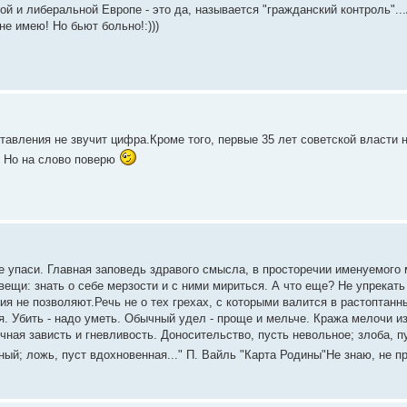
ной и либеральной Европе - это да, называется "гражданский контроль"...
е имею! Но бьют больно!:)))
ставления не звучит цифра.Кроме того, первые 35 лет советской власти 
л. Но на слово поверю
е упаси. Главная заповедь здравого смысла, в просторечии именуемого 
ещи: знать о себе мерзости и с ними мириться. А что еще? Не упрекать
я не позволяют.Речь не о тех грехах, с которыми валится в растоптанны
ся. Убить - надо уметь. Обычный удел - проще и мельче. Кража мелочи и
ая зависть и гневливость. Доносительство, пусть невольное; злоба, пу
ный; ложь, пуст вдохновенная..." П. Вайль "Карта Родины"Не знаю, не 