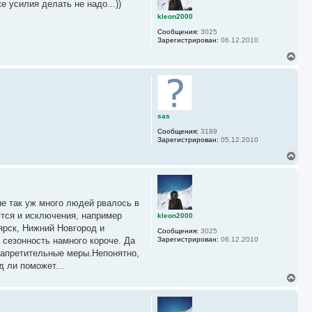
 усилия делать не надо...))
т
ь
kleon2000
с
Сообщения:
3025
я
Зарегистрирован:
06.12.2010
к
н
В
а
е
ч
р
а
н
л
у
у
т
ь
sas
с
Сообщения:
3189
я
Зарегистрирован:
05.12.2010
к
н
В
а
е
ч
р
а
н
л
у
у
не так уж много людей рвалось в
т
ь
ются и исключения, например
kleon2000
с
оярск, Нижний Новгород и
Сообщения:
3025
я
 сезонность намного короче. Да
Зарегистрирован:
06.12.2010
к
запретительные меры.Непонятно,
н
а
д ли поможет...
ч
В
а
е
л
р
у
н