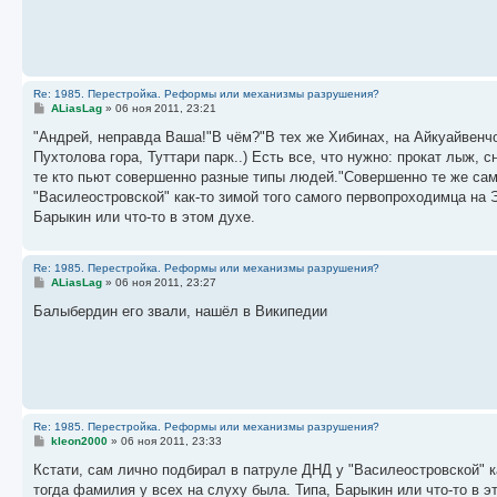
щ
е
н
и
е
Re: 1985. Перестройка. Реформы или механизмы разрушения?
С
ALiasLag
»
06 ноя 2011, 23:21
о
о
"Андрей, неправда Ваша!"В чём?"В тех же Хибинах, на Айкуайвенч
б
Пухтолова гора, Туттари парк..) Есть все, что нужно: прокат лыж, с
щ
е
те кто пьют совершенно разные типы людей."Совершенно те же самы
н
"Василеостровской" как-то зимой того самого первопроходимца на Э
и
е
Барыкин или что-то в этом духе.
Re: 1985. Перестройка. Реформы или механизмы разрушения?
С
ALiasLag
»
06 ноя 2011, 23:27
о
о
Балыбердин его звали, нашёл в Википедии
б
щ
е
н
и
е
Re: 1985. Перестройка. Реформы или механизмы разрушения?
С
kleon2000
»
06 ноя 2011, 23:33
о
о
Кстати, сам лично подбирал в патруле ДНД у "Василеостровской" ка
б
тогда фамилия у всех на слуху была. Типа, Барыкин или что-то в
щ