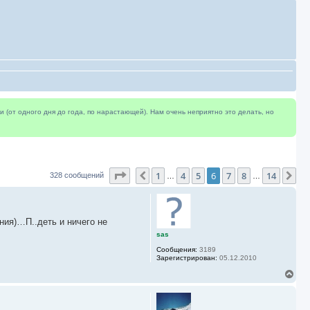
(от одного дня до года, по нарастающей). Нам очень неприятно это делать, но
Страница
6
из
14
1
4
5
6
7
8
14
Пред.
Сл
328 сообщений
…
…
ния)…П..деть и ничего не
sas
Сообщения:
3189
Зарегистрирован:
05.12.2010
В
е
р
н