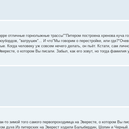
орре отличные горнолыжные трассы""Питером построена хренова куча го
ноубордов, "ватрушек"... И что"Мы говорим о перестройке, или где?"Очеви
е. Когда человеку уж совсем нечего делать, он пьёт. Кстати, сам личн
вересте, о котором Вы писали. Забыл, как его зовут, но тогда фамилия у
к-то зимой того самого первопроходимца на Эвересте, о котором Вы писа
 этом духе.Из питерских на Эверест ходили Балыбердин, Шопин и Черный