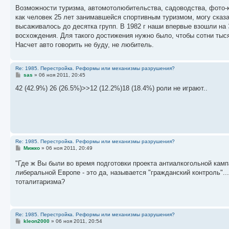
о
о
Возможности туризма, автомотолюбительства, садоводства, фото-ки
б
как человек 25 лет занимавшейся спортивным туризмом, могу сказат
щ
е
высаживалось до десятка групп. В 1982 г наши впервые взошли н
н
восхождения. Для такого достижения нужно было, чтобы сотни тыся
и
е
Насчет авто говорить не буду, не любитель.
Re: 1985. Перестройка. Реформы или механизмы разрушения?
С
sas
»
06 ноя 2011, 20:45
о
о
42 (42.9%) 26 (26.5%)>>12 (12.2%)18 (18.4%) роли не играют..
б
щ
е
н
и
е
Re: 1985. Перестройка. Реформы или механизмы разрушения?
С
Мижко
»
06 ноя 2011, 20:49
о
о
"Где ж Вы были во время подготовки проекта антиалкогольной камп
б
либеральной Европе - это да, называется "гражданский контроль"..
щ
е
тоталитаризма?
н
и
е
Re: 1985. Перестройка. Реформы или механизмы разрушения?
С
kleon2000
»
06 ноя 2011, 20:54
о