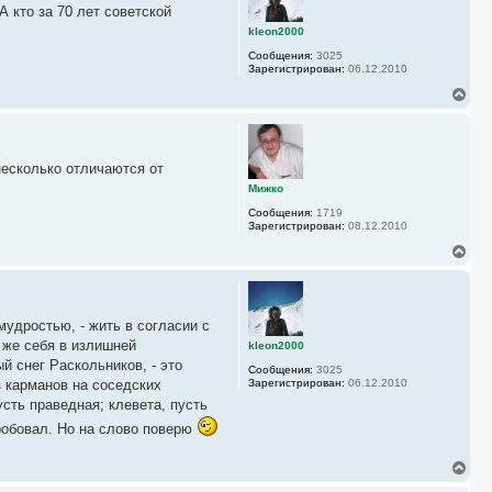
у
А кто за 70 лет советской
т
ь
kleon2000
с
Сообщения:
3025
я
Зарегистрирован:
06.12.2010
к
н
В
а
е
ч
р
а
н
л
у
у
несколько отличаются от
т
ь
Мижко
с
Сообщения:
1719
я
Зарегистрирован:
08.12.2010
к
н
В
а
е
ч
р
а
н
л
у
у
мудростью, - жить в согласии с
т
ь
 же себя в излишней
kleon2000
с
й снег Раскольников, - это
Сообщения:
3025
я
з карманов на соседских
Зарегистрирован:
06.12.2010
к
сть праведная; клевета, пусть
н
а
пробовал. Но на слово поверю
ч
а
л
В
у
е