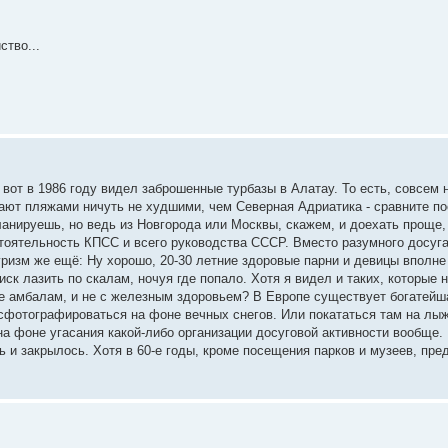
ство...
 вот в 1986 году видел заброшенные турбазы в Алатау. То есть, совсем 
гают пляжами ничуть не худшими, чем Северная Адриатика - сравните п
планируешь, но ведь из Новгорода или Москвы, скажем, и доехать проще,
тоятельность КПСС и всего руководства СССР. Вместо разумного досуга
о туризм же ещё: Ну хорошо, 20-30 летние здоровые парни и девицы вполн
риск лазить по скалам, ночуя где попало. Хотя я видел и таких, которые
не амбалам, и не с железным здоровьем? В Европе существует богатейш
сфотографироваться на фоне вечных снегов. Или покататься там на лыж
 фоне угасания какой-либо организации досуговой активности вообще. И
ь и закрылось. Хотя в 60-е годы, кроме посещения парков и музеев, пр