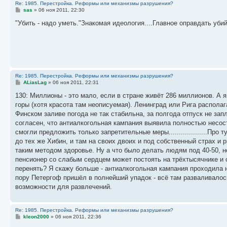
Re: 1985. Перестройка. Реформы или механизмы разрушения?
С
sas
»
06 ноя 2011, 22:30
о
о
"Убить - надо уметь."Знакомая идеология....Главное оправдать убий
б
щ
е
н
и
е
Re: 1985. Перестройка. Реформы или механизмы разрушения?
С
ALiasLag
»
06 ноя 2011, 22:31
о
о
130: Миллионы - это мало, если в стране живёт 286 миллионов. А я
б
горы (хотя красота там неописуемая). Ленинград или Рига распола
щ
е
Финском заливе погода не так стабильна, за полгода отпуск не за
н
согласен, что антиалкогольная кампания выявила полностью несос
и
е
смогли предложить только запретительные меры...................Пр
до тех же Хибин, и там на своих двоих и под собственный страх и 
таким методом здоровье. Ну а что было делать людям под 40-50, 
пенсионер со слабым сердцем может постоять на трёхтысячнике и 
перенять? Я скажу больше - антиалкогольная кампания проходила на
пору Петергоф пришёл в полнейший упадок - всё там разваливалос
возможности для развлечений.
Re: 1985. Перестройка. Реформы или механизмы разрушения?
С
kleon2000
»
06 ноя 2011, 22:36
о