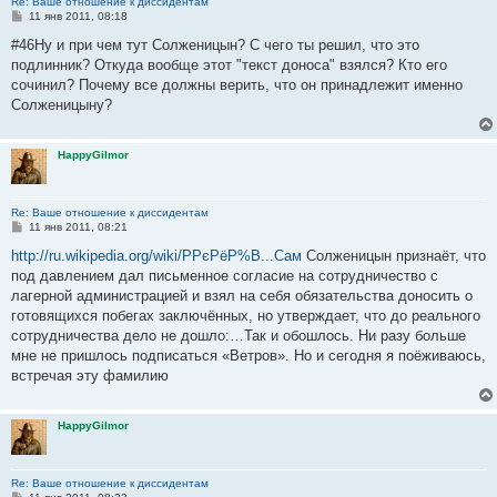
Re: Ваше отношение к диссидентам
С
11 янв 2011, 08:18
о
о
#46Ну и при чем тут Солженицын? С чего ты решил, что это
б
подлинник? Откуда вообще этот "текст доноса" взялся? Кто его
щ
е
сочинил? Почему все должны верить, что он принадлежит именно
н
Солженицыну?
и
е
HappyGilmor
Re: Ваше отношение к диссидентам
С
11 янв 2011, 08:21
о
о
http://ru.wikipedia.org/wiki/Р­РєРёР%B...Сам
Солженицын признаёт, что
б
под давлением дал письменное согласие на сотрудничество с
щ
е
лагерной администрацией и взял на себя обязательства доносить о
н
готовящихся побегах заключённых, но утверждает, что до реального
и
е
сотрудничества дело не дошло:…Так и обошлось. Ни разу больше
мне не пришлось подписаться «Ветров». Но и сегодня я поёживаюсь,
встречая эту фамилию
HappyGilmor
Re: Ваше отношение к диссидентам
С