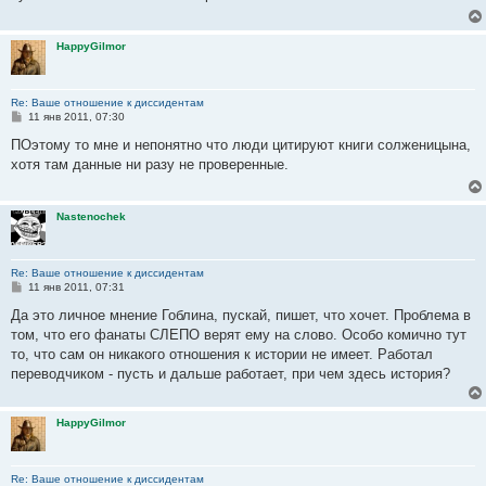
е
н
и
HappyGilmor
е
Re: Ваше отношение к диссидентам
С
11 янв 2011, 07:30
о
о
ПОэтому то мне и непонятно что люди цитируют книги солженицына,
б
хотя там данные ни разу не проверенные.
щ
е
н
и
Nastenochek
е
Re: Ваше отношение к диссидентам
С
11 янв 2011, 07:31
о
о
Да это личное мнение Гоблина, пускай, пишет, что хочет. Проблема в
б
том, что его фанаты СЛЕПО верят ему на слово. Особо комично тут
щ
е
то, что сам он никакого отношения к истории не имеет. Работал
н
переводчиком - пусть и дальше работает, при чем здесь история?
и
е
HappyGilmor
Re: Ваше отношение к диссидентам