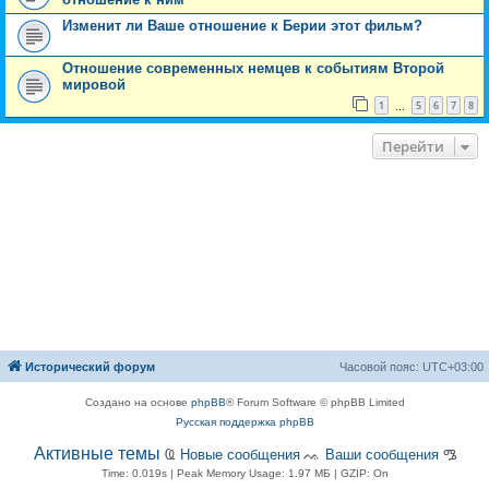
Изменит ли Ваше отношение к Берии этот фильм?
Отношение современных немцев к событиям Второй
мировой
1
5
6
7
8
…
Перейти
Исторический форум
Часовой пояс:
UTC+03:00
Создано на основе
phpBB
® Forum Software © phpBB Limited
Русская поддержка phpBB
Активные темы
Ҩ
Новые сообщения
ᨕ
Ваши сообщения
ᎂ
Time: 0.019s
| Peak Memory Usage: 1.97 МБ | GZIP: On