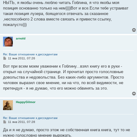
е
НЫТЬ, я якобы очень люблю читать Гоблина, я что якобы моя
н
позиция основанно только на нем))))Вот и все.Если тебе устраиват
и
е
такая позиция лузера, боящегося отвечать за сказанное
,неспособного 2 слова вместе связать и привести ссылку,
пожалусто)))
arnold
Re: Ваше отношение к диссидентам
С
11 янв 2011, 07:26
о
о
Вот при всем моем уважении к Гоблину...взял книгу его в руки -
б
открыл на случайной странице. И прочитал просто голословные
щ
е
довольства и недовольства. Без каких-либо аргументов. Просто
н
человек выразил свое мнение, ни на что, по всей видимости, не
и
е
претендуя - я не думаю, что его можно обвинять за это.
HappyGilmor
Re: Ваше отношение к диссидентам
С
11 янв 2011, 07:28
о
о
Да и я не думаю, просто этож не собственная книга книга, тут то не
б
нужно голословно мнение вырожать.
щ