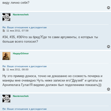
б
виду лично себя?
щ
е
н
и
Nastenochek
е
Re: Ваше отношение к диссидентам
С
11 янв 2011, 07:58
о
о
#34, #35, #36Что за бред?Где те сами аргументы, о которых ты
б
больше всего голосил?
щ
е
н
и
HappyGilmor
е
Re: Ваше отношение к диссидентам
С
11 янв 2011, 08:00
о
о
Ну это пример доноса, точно не доказанно но схожесть почерка и
б
манеры мне очевидно.Чуть ниже записки его"Друзей" и цитаты из
щ
е
Архипелага Гулаг/Я видемо должен был поделенники показать)))
н
и
е
Nastenochek
Re: Ваше отношение к диссидентам