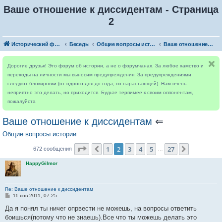
Ваше отношение к диссидентам - Страница
2
Исторический форум
Беседы
Общие вопросы истории
Ваше отношение к диссидентам
Дорогие друзья! Это форум об истории, а не о форумчанах. За любое хамство и
переходы на личности мы выносим предупреждения. За предупреждениями
следуют блокировки (от одного дня до года, по нарастающей). Нам очень
неприятно это делать, но приходится. Будьте терпимее к своим оппонентам,
пожалуйста
Ваше отношение к диссидентам
⇐
Общие вопросы истории
Страница
2
из
27
1
2
3
4
5
27
Пред.
След.
672 сообщения
…
HappyGilmor
Re: Ваше отношение к диссидентам
С
11 янв 2011, 07:25
о
о
Да я понял ты ничег опрвести не можешь, на вопросы ответить
б
боишься(потому что не знаешь).Все что ты можешь делать это
щ