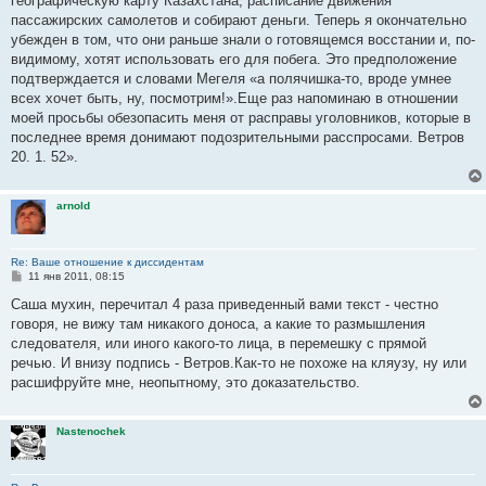
географическую карту Казахстана, расписание движения
пассажирских самолетов и собирают деньги. Теперь я окончательно
убежден в том, что они раньше знали о готовящемся восстании и, по-
видимому, хотят использовать его для побега. Это предположение
подтверждается и словами Мегеля «а полячишка-то, вроде умнее
всех хочет быть, ну, посмотрим!».Еще раз напоминаю в отношении
моей просьбы обезопасить меня от расправы уголовников, которые в
последнее время донимают подозрительными расспросами. Ветров
20. 1. 52».
arnold
Re: Ваше отношение к диссидентам
С
11 янв 2011, 08:15
о
о
Саша мухин, перечитал 4 раза приведенный вами текст - честно
б
говоря, не вижу там никакого доноса, а какие то размышления
щ
е
следователя, или иного какого-то лица, в перемешку с прямой
н
речью. И внизу подпись - Ветров.Как-то не похоже на кляузу, ну или
и
е
расшифруйте мне, неопытному, это доказательство.
Nastenochek