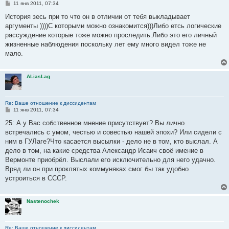
С
11 янв 2011, 07:34
о
о
История зесь при то что он в отличии от тебя выкладывает
б
аргументы ))))С которыми можно ознакомится)))Либо етсь логические
щ
е
рассуждение которые тоже можно проследить.Либо это его личный
н
жизненные наблюдения поскольку лет ему много видел тоже не
и
е
мало.
ALiasLag
Re: Ваше отношение к диссидентам
С
11 янв 2011, 07:34
о
о
25: А у Вас собственное мнение присутствует? Вы лично
б
встречались с умом, честью и совестью нашей эпохи? Или сидели с
щ
е
ним в ГУЛаге?Что касается высылки - дело не в том, кто выслал. А
н
дело в том, на какие средства Александр Исаич своё имение в
и
е
Вермонте приобрёл. Выслали его исключительно для него удачно.
Вряд ли он при проклятых коммуняках смог бы так удобно
устроиться в СССР.
Nastenochek
Re: Ваше отношение к диссидентам