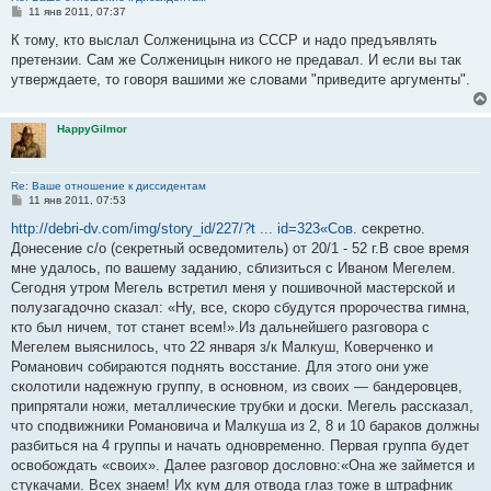
С
11 янв 2011, 07:37
о
о
К тому, кто выслал Солженицына из СССР и надо предъявлять
б
претензии. Сам же Солженицын никого не предавал. И если вы так
щ
е
утверждаете, то говоря вашими же словами "приведите аргументы".
н
и
е
HappyGilmor
Re: Ваше отношение к диссидентам
С
11 янв 2011, 07:53
о
о
http://debri-dv.com/img/story_id/227/?t ... id=323«Сов
. секретно.
б
Донесение с/о (секретный осведомитель) от 20/1 - 52 г.В свое время
щ
е
мне удалось, по вашему заданию, сблизиться с Иваном Мегелем.
н
Сегодня утром Мегель встретил меня у пошивочной мастерской и
и
е
полузагадочно сказал: «Ну, все, скоро сбудутся пророчества гимна,
кто был ничем, тот станет всем!».Из дальнейшего разговора с
Мегелем выяснилось, что 22 января з/к Малкуш, Коверченко и
Романович собираются поднять восстание. Для этого они уже
сколотили надежную группу, в основном, из своих — бандеровцев,
припрятали ножи, металлические трубки и доски. Мегель рассказал,
что сподвижники Романовича и Малкуша из 2, 8 и 10 бараков должны
разбиться на 4 группы и начать одновременно. Первая группа будет
освобождать «своих». Далее разговор дословно:«Она же займется и
стукачами. Всех знаем! Их кум для отвода глаз тоже в штрафник