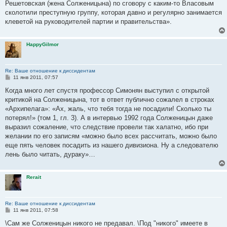
е
Решетовская (жена Солженицына) по сговору с каким-то Власовым
сколотили преступную группу, которая давно и регулярно занимается
клеветой на руководителей партии и правительства».
HappyGilmor
Re: Ваше отношение к диссидентам
С
11 янв 2011, 07:57
о
о
Когда много лет спустя профессор Симонян выступил с открытой
б
критикой на Солженицына, тот в ответ публично сожалел в строках
щ
е
«Архипелага»: «Ах, жаль, что тебя тогда не посадили! Сколько ты
н
потерял!» (том 1, гл. 3). А в интервью 1992 года Солженицын даже
и
е
выразил сожаление, что следствие провели так халатно, ибо при
желании по его записям «можно было всех рассчитать, можно было
еще пять человек посадить из нашего дивизиона. Ну а следователю
лень было читать, дураку»…
Rerait
Re: Ваше отношение к диссидентам
С
11 янв 2011, 07:58
о
о
\Сам же Солженицын никого не предавал. \Под "никого" имеете в