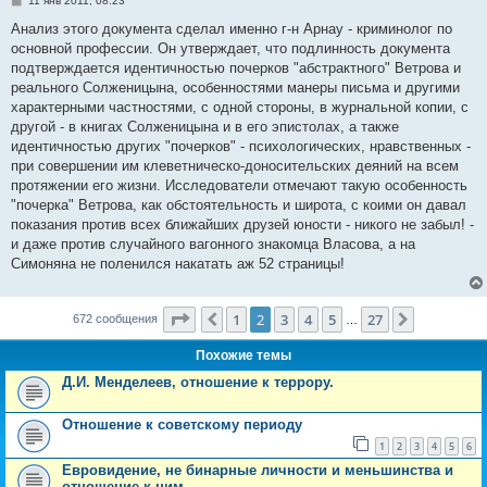
11 янв 2011, 08:23
о
о
Анализ этого документа сделал именно г-н Арнау - криминолог по
б
основной профессии. Он утверждает, что подлинность документа
щ
е
подтверждается идентичностью почерков "абстрактного" Ветрова и
н
реального Солженицына, особенностями манеры письма и другими
и
е
характерными частностями, с одной стороны, в журнальной копии, с
другой - в книгах Солженицына и в его эпистолах, а также
идентичностью других "почерков" - психологических, нравственных -
при совершении им клеветническо-доносительских деяний на всем
протяжении его жизни. Исследователи отмечают такую особенность
"почерка" Ветрова, как обстоятельность и широта, с коими он давал
показания против всех ближайших друзей юности - никого не забыл! -
и даже против случайного вагонного знакомца Власова, а на
Симоняна не поленился накатать аж 52 страницы!
Страница
2
из
27
1
2
3
4
5
27
Пред.
След.
672 сообщения
…
Похожие темы
Д.И. Менделеев, отношение к террору.
Отношение к советскому периоду
1
2
3
4
5
6
Евровидение, не бинарные личности и меньшинства и
отношение к ним