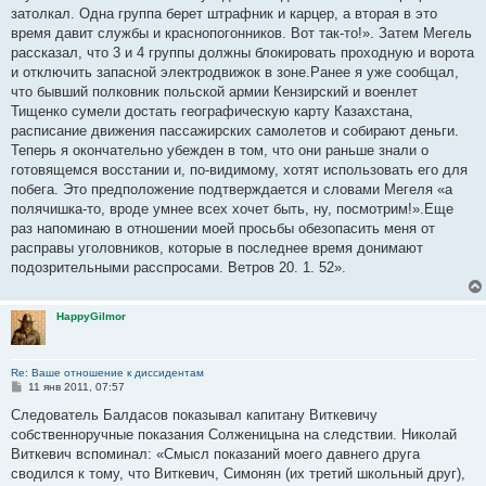
затолкал. Одна группа берет штрафник и карцер, а вторая в это
время давит службы и краснопогонников. Вот так-то!». Затем Мегель
рассказал, что 3 и 4 группы должны блокировать проходную и ворота
и отключить запасной электродвижок в зоне.Ранее я уже сообщал,
что бывший полковник польской армии Кензирский и военлет
Тищенко сумели достать географическую карту Казахстана,
расписание движения пассажирских самолетов и собирают деньги.
Теперь я окончательно убежден в том, что они раньше знали о
готовящемся восстании и, по-видимому, хотят использовать его для
побега. Это предположение подтверждается и словами Мегеля «а
полячишка-то, вроде умнее всех хочет быть, ну, посмотрим!».Еще
раз напоминаю в отношении моей просьбы обезопасить меня от
расправы уголовников, которые в последнее время донимают
подозрительными расспросами. Ветров 20. 1. 52».
HappyGilmor
Re: Ваше отношение к диссидентам
С
11 янв 2011, 07:57
о
о
Следователь Балдасов показывал капитану Виткевичу
б
собственноручные показания Солженицына на следствии. Николай
щ
е
Виткевич вспоминал: «Смысл показаний моего давнего друга
н
сводился к тому, что Виткевич, Симонян (их третий школьный друг),
и