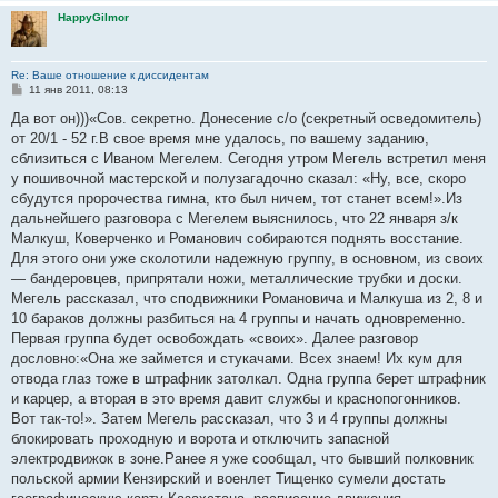
и
HappyGilmor
е
Re: Ваше отношение к диссидентам
С
11 янв 2011, 08:13
о
о
Да вот он)))«Сов. секретно. Донесение с/о (секретный осведомитель)
б
от 20/1 - 52 г.В свое время мне удалось, по вашему заданию,
щ
е
сблизиться с Иваном Мегелем. Сегодня утром Мегель встретил меня
н
у пошивочной мастерской и полузагадочно сказал: «Ну, все, скоро
и
е
сбудутся пророчества гимна, кто был ничем, тот станет всем!».Из
дальнейшего разговора с Мегелем выяснилось, что 22 января з/к
Малкуш, Коверченко и Романович собираются поднять восстание.
Для этого они уже сколотили надежную группу, в основном, из своих
— бандеровцев, припрятали ножи, металлические трубки и доски.
Мегель рассказал, что сподвижники Романовича и Малкуша из 2, 8 и
10 бараков должны разбиться на 4 группы и начать одновременно.
Первая группа будет освобождать «своих». Далее разговор
дословно:«Она же займется и стукачами. Всех знаем! Их кум для
отвода глаз тоже в штрафник затолкал. Одна группа берет штрафник
и карцер, а вторая в это время давит службы и краснопогонников.
Вот так-то!». Затем Мегель рассказал, что 3 и 4 группы должны
блокировать проходную и ворота и отключить запасной
электродвижок в зоне.Ранее я уже сообщал, что бывший полковник
польской армии Кензирский и военлет Тищенко сумели достать