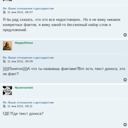
Re: Ваше отношение к диссидентам
С
11 янв 2011, 08:07
о
о
Я бы рад сказать, что это все недостоверно...Но я не вижу никаких
б
конкретных фактов, я вижу какой-то бессвязный набор слов и
щ
е
предложений.
н
и
е
HappyGilmor
Re: Ваше отношение к диссидентам
С
11 янв 2011, 08:09
о
о
)))))Понятно))))А что ты назваешь фактами?Вот есть текст доноса, это
б
не факт?
щ
е
н
и
Nastenochek
е
Re: Ваше отношение к диссидентам
С
11 янв 2011, 08:11
о
о
ГДЕ?Где текст доноса?
б
щ
е
н