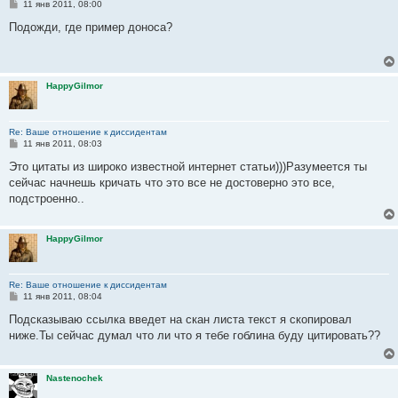
С
11 янв 2011, 08:00
о
о
Подожди, где пример доноса?
б
щ
е
н
и
HappyGilmor
е
Re: Ваше отношение к диссидентам
С
11 янв 2011, 08:03
о
о
Это цитаты из широко известной интернет статьи)))Разумеется ты
б
сейчас начнешь кричать что это все не достоверно это все,
щ
е
подстроенно..
н
и
е
HappyGilmor
Re: Ваше отношение к диссидентам
С
11 янв 2011, 08:04
о
о
Подсказываю ссылка введет на скан листа текст я скопировал
б
ниже.Ты сейчас думал что ли что я тебе гоблина буду цитировать??
щ
е
н
и
Nastenochek
е