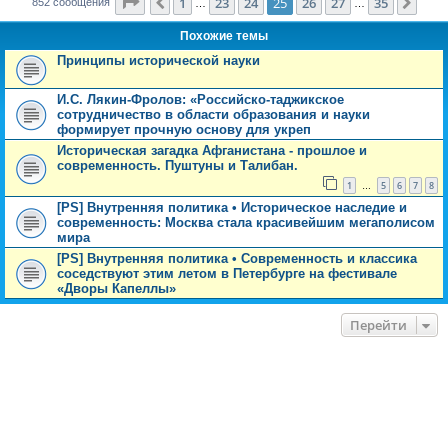
Страница
25
из
35
1
23
24
25
26
27
35
Пред.
След
852 сообщения
…
…
Похожие темы
Принципы исторической науки
И.С. Лякин-Фролов: «Российско-таджикское
сотрудничество в области образования и науки
формирует прочную основу для укреп
Историческая загадка Афганистана - прошлое и
современность. Пуштуны и Талибан.
1
5
6
7
8
…
[PS] Внутренняя политика • Историческое наследие и
современность: Москва стала красивейшим мегаполисом
мира
[PS] Внутренняя политика • Современность и классика
соседствуют этим летом в Петербурге на фестивале
«Дворы Капеллы»
Перейти