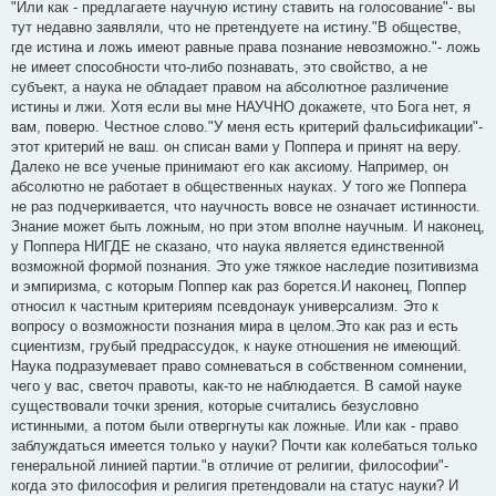
о
"Или как - предлагаете научную истину ставить на голосование"- вы
б
тут недавно заявляли, что не претендуете на истину."В обществе,
щ
е
где истина и ложь имеют равные права познание невозможно."- ложь
н
не имеет способности что-либо познавать, это свойство, а не
и
е
субъект, а наука не обладает правом на абсолютное различение
истины и лжи. Хотя если вы мне НАУЧНО докажете, что Бога нет, я
вам, поверю. Честное слово."У меня есть критерий фальсификации"-
этот критерий не ваш. он списан вами у Поппера и принят на веру.
Далеко не все ученые принимают его как аксиому. Например, он
абсолютно не работает в общественных науках. У того же Поппера
не раз подчеркивается, что научность вовсе не означает истинности.
Знание может быть ложным, но при этом вполне научным. И наконец,
у Поппера НИГДЕ не сказано, что наука является единственной
возможной формой познания. Это уже тяжкое наследие позитивизма
и эмпиризма, с которым Поппер как раз борется.И наконец, Поппер
относил к частным критериям псевдонаук универсализм. Это к
вопросу о возможности познания мира в целом.Это как раз и есть
сциентизм, грубый предрассудок, к науке отношения не имеющий.
Наука подразумевает право сомневаться в собственном сомнении,
чего у вас, светоч правоты, как-то не наблюдается. В самой науке
существовали точки зрения, которые считались безусловно
истинными, а потом были отвергнуты как ложные. Или как - право
заблуждаться имеется только у науки? Почти как колебаться только
генеральной линией партии."в отличие от религии, философии"-
когда это философия и религия претендовали на статус науки? И