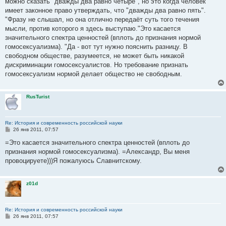
можно сказать "дважды два равно четыре", но это когда человек
имеет законное право утверждать, что "дважды два равно пять".
"Фразу не слышал, но она отлично передаёт суть того течения
мысли, против которого я здесь выступаю."Это касается
значительного спектра ценностей (вплоть до признания нормой
гомосексуализма). "Да - вот тут нужно пояснить разницу. В
свободном обществе, разумеется, не может быть никакой
дискриминации гомосексуалистов. Но требование признать
гомосексуализм нормой делает общество не свободным.
RusTurist
Re: История и современность российской науки
С
26 янв 2011, 07:57
о
о
=Это касается значительного спектра ценностей (вплоть до
б
признания нормой гомосексуализма). =Александр, Вы меня
щ
е
провоцируете)))Я пожалуюсь Славнитскому.
н
и
е
z01d
Re: История и современность российской науки
С
26 янв 2011, 07:57
о