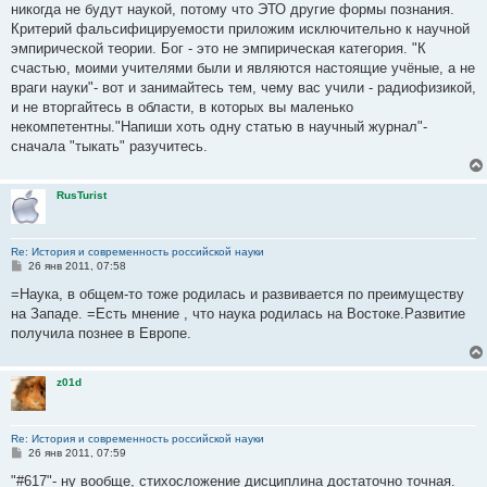
никогда не будут наукой, потому что ЭТО другие формы познания.
Критерий фальсифицируемости приложим исключительно к научной
эмпирической теории. Бог - это не эмпирическая категория. "К
счастью, моими учителями были и являются настоящие учёные, а не
враги науки"- вот и занимайтесь тем, чему вас учили - радиофизикой,
и не вторгайтесь в области, в которых вы маленько
некомпетентны."Напиши хоть одну статью в научный журнал"-
сначала "тыкать" разучитесь.
RusTurist
Re: История и современность российской науки
С
26 янв 2011, 07:58
о
о
=Наука, в общем-то тоже родилась и развивается по преимуществу
б
на Западе. =Есть мнение , что наука родилась на Востоке.Развитие
щ
е
получила познее в Европе.
н
и
е
z01d
Re: История и современность российской науки
С
26 янв 2011, 07:59
о
о
"#617"- ну вообще, стихосложение дисциплина достаточно точная.