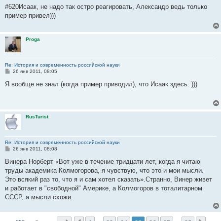
о
#620Исаак, не надо так остро реагировать, Александр ведь только
б
пример привел)))
щ
е
н
и
Proga
е
Re: История и современность российской науки
С
26 янв 2011, 08:05
о
о
Я вообще не знал (когда пример приводил), что Исаак здесь. )))
б
щ
е
н
и
RusTurist
е
Re: История и современность российской науки
С
26 янв 2011, 08:08
о
о
Винера Норберт «Вот уже в течение тридцати лет, когда я читаю
б
труды академика Колмогорова, я чувствую, что это и мои мысли.
щ
е
Это всякий раз то, что я и сам хотел сказать».Странно, Винер живет
н
и работает в "свободной" Америке, а Колмогоров в тоталитарном
и
е
СССР, а мысли схожи.