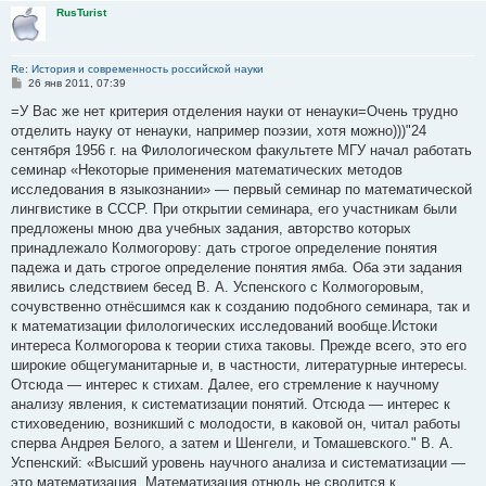
RusTurist
Re: История и современность российской науки
С
26 янв 2011, 07:39
о
о
=У Вас же нет критерия отделения науки от ненауки=Очень трудно
б
отделить науку от ненауки, например поэзии, хотя можно)))"24
щ
е
сентября 1956 г. на Филологическом факультете МГУ начал работать
н
семинар «Некоторые применения математических методов
и
е
исследования в языкознании» — первый семинар по математической
лингвистике в СССР. При открытии семинара, его участникам были
предложены мною два учебных задания, авторство которых
принадлежало Колмогорову: дать строгое определение понятия
падежа и дать строгое определение понятия ямба. Оба эти задания
явились следствием бесед В. А. Успенского с Колмогоровым,
сочувственно отнёсшимся как к созданию подобного семинара, так и
к математизации филологических исследований вообще.Истоки
интереса Колмогорова к теории стиха таковы. Прежде всего, это его
широкие общегуманитарные и, в частности, литературные интересы.
Отсюда — интерес к стихам. Далее, его стремление к научному
анализу явления, к систематизации понятий. Отсюда — интерес к
стиховедению, возникший с молодости, в каковой он, читал работы
сперва Андрея Белого, а затем и Шенгели, и Томашевского." В. А.
Успенский: «Высший уровень научного анализа и систематизации —
это математизация. Математизация отнюдь не сводится к