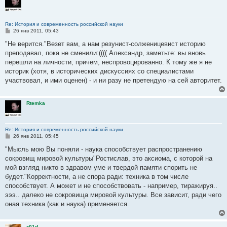
Re: История и современность российской науки
С
26 янв 2011, 05:43
о
о
"Не верится."Везет вам, а нам резунист-солженицевист историю
б
преподавал, пока не сменили:(((( Александр, заметьте: вы вновь
щ
е
перешли на личности, причем, неспровоцированно. К тому же я не
н
историк (хотя, в исторических дискуссиях со специалистами
и
е
участвовал, и ими оценен) - и ни разу не претендую на сей авторитет.
Rtemka
Re: История и современность российской науки
С
26 янв 2011, 05:45
о
о
"Мысль мою Вы поняли - наука способствует распространению
б
сокровищ мировой культуры"Ростислав, это аксиома, с которой на
щ
е
мой взгляд никто в здравом уме и твердой памяти спорить не
н
будет."Корректности, а не спора ради: техника в том числе
и
е
способствует. А может и не способствовать - например, тиражируя..
эээ.. далеко не сокровища мировой культуры. Все зависит, ради чего
оная техника (как и наука) применяется.
z01d