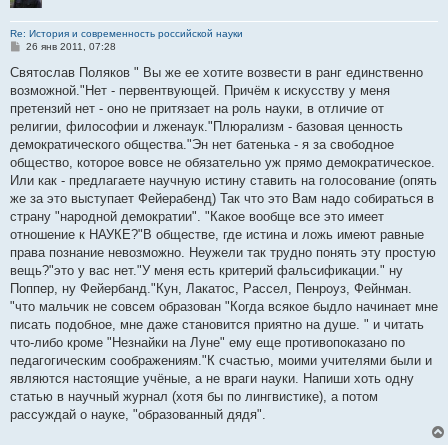
Re: История и современность российской науки
С
26 янв 2011, 07:28
о
о
Святослав Поляков " Вы же ее хотите возвести в ранг единственно
б
возможной."Нет - первентвующей. Причём к искусству у меня
щ
е
претензий нет - оно не притязает на роль науки, в отличие от
н
религии, философии и лженаук."Плюрализм - базовая ценность
и
е
демократического общества."Эн нет батенька - я за свободное
общество, которое вовсе не обязательно уж прямо демократическое.
Или как - предлагаете научную истину ставить на голосование (опять
же за это выступает Фейерабенд) Так что это Вам надо собираться в
страну "народной демократии". "Какое вообще все это имеет
отношение к НАУКЕ?"В обществе, где истина и ложь имеют равные
права познание невозможно. Неужели так трудно понять эту простую
вещь?"это у вас нет."У меня есть критерий фальсификации." ну
Поппер, ну Фейербанд."Кун, Лакатос, Рассел, Пенроуз, Фейнман.
"что мальчик не совсем образован "Когда всякое быдло начинает мне
писать подобное, мне даже становится приятно на душе. " и читать
что-либо кроме "Незнайки на Луне" ему еще противопоказано по
педагогическим соображениям."К счастью, моими учителями были и
являются настоящие учёные, а не враги науки. Напиши хоть одну
статью в научный журнал (хотя бы по лингвистике), а потом
рассуждай о науке, "образованный дядя".