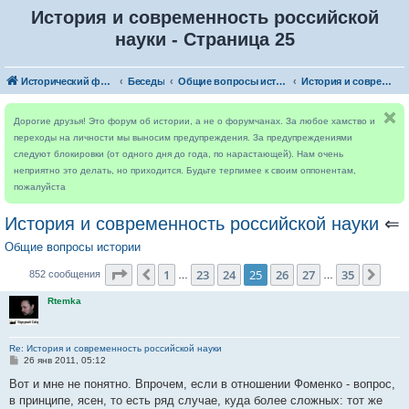
История и современность российской
науки - Страница 25
Исторический форум
Беседы
Общие вопросы истории
История и современность российской науки
Дорогие друзья! Это форум об истории, а не о форумчанах. За любое хамство и
переходы на личности мы выносим предупреждения. За предупреждениями
следуют блокировки (от одного дня до года, по нарастающей). Нам очень
неприятно это делать, но приходится. Будьте терпимее к своим оппонентам,
пожалуйста
История и современность российской науки
⇐
Общие вопросы истории
Страница
25
из
35
1
23
24
25
26
27
35
Пред.
След
852 сообщения
…
…
Rtemka
Re: История и современность российской науки
С
26 янв 2011, 05:12
о
о
Вот и мне не понятно. Впрочем, если в отношении Фоменко - вопрос,
б
в принципе, ясен, то есть ряд случае, куда более сложных: тот же
щ