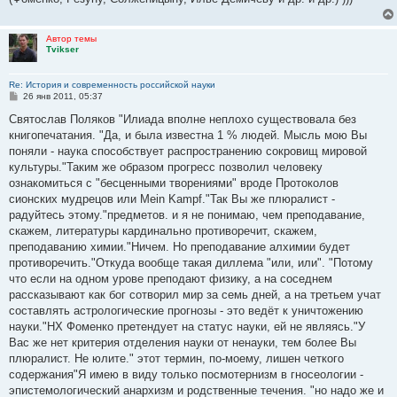
Автор темы
Tvikser
Re: История и современность российской науки
С
26 янв 2011, 05:37
о
о
Святослав Поляков "Илиада вполне неплохо существовала без
б
книгопечатания. "Да, и была известна 1 % людей. Мысль мою Вы
щ
е
поняли - наука способствует распространению сокровищ мировой
н
культуры."Таким же образом прогресс позволил человеку
и
е
ознакомиться с "бесценными творениями" вроде Протоколов
сионских мудрецов или Mein Kampf."Так Вы же плюралист -
радуйтесь этому."предметов. и я не понимаю, чем преподавание,
скажем, литературы кардинально противоречит, скажем,
преподаванию химии."Ничем. Но преподавание алхимии будет
противоречить."Откуда вообще такая диллема "или, или". "Потому
что если на одном урове преподают физику, а на соседнем
рассказывают как бог сотворил мир за семь дней, а на третьем учат
составлять астрологические прогнозы - это ведёт к уничтожению
науки."НХ Фоменко претендует на статус науки, ей не являясь."У
Вас же нет критерия отделения науки от ненауки, тем более Вы
плюралист. Не юлите." этот термин, по-моему, лишен четкого
содержания"Я имею в виду только посмотернизм в гносеологии -
эпистемологический анархизм и родственные течения. "но надо же и