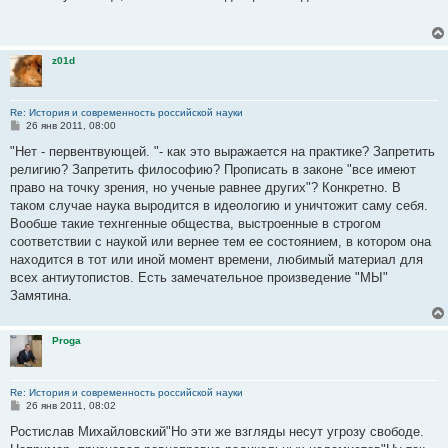
б
щ
е
н
и
z01d
е
Re: История и современность российской науки
С
26 янв 2011, 08:00
о
о
"Нет - первентвующей. "- как это выражается на практике? Запретить
б
религию? Запретить философию? Прописать в законе "все имеют
щ
е
право на точку зрения, но ученые равнее других"? Конкретно. В
н
таком случае наука выродится в идеологию и уничтожит саму себя.
и
е
Вообше такие технгенные общества, выстроенные в строгом
соответствии с наукой или вернее тем ее состоянием, в котором она
находится в тот или иной момент времени, любимый материал для
всех антиутопистов. Есть замечательное произведение "МЫ"
Замятина.
Proga
Re: История и современность российской науки
С
26 янв 2011, 08:02
о
о
Ростислав Михайловский"Но эти же взгляды несут угрозу свободе.
б