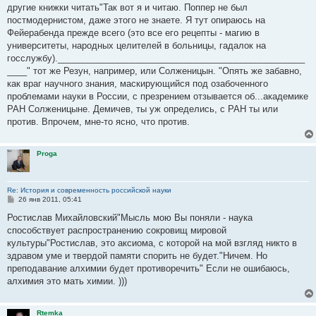
другие книжки читать"Так вот я и читаю. Поппер не был
постмодернистом, даже этого не знаете. Я тут опираюсь на
Фейерабенда прежде всего (это все его рецепты - магию в
университеты, народных целителей в больницы, гадалок на
госслужбу).__________________________________________________
____" тот же Резун, например, или Солженицын. "Опять же забавно,
как враг научного знания, маскирующийся под озабоченного
проблемами науки в России, с презрением отзывается об...академике
РАН Солженицыне. Демичев, ты уж определись, с РАН ты или
против. Впрочем, мне-то ясно, что против.
Proga
Re: История и современность российской науки
С
26 янв 2011, 05:41
о
о
Ростислав Михайловский"Мысль мою Вы поняли - наука
б
способствует распространению сокровищ мировой
щ
е
культуры"Ростислав, это аксиома, с которой на мой взгляд никто в
н
здравом уме и твердой памяти спорить не будет."Ничем. Но
и
е
преподавание алхимии будет противоречить" Если не ошибаюсь,
алхимия это мать химии. )))
Rtemka