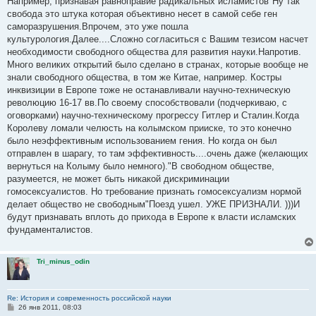
Например, признавая равноправие радикальных исламистов"Ну так
щ
е
свобода это штука которая объективно несет в самой себе ген
н
саморазрушения.Впрочем, это уже пошла
и
е
культурология.Далее....Сложно согласиться с Вашим тезисом насчет
необходимости свободного общества для развития науки.Напротив.
Много великих открытий было сделано в странах, которые вообще не
знали свободного общества, в том же Китае, например. Костры
инквизиции в Европе тоже не останавливали научно-техническую
революцию 16-17 вв.По своему способствовали (подчеркиваю, с
оговорками) научно-техническому прогрессу Гитлер и Сталин.Когда
Королеву ломали челюсть на колымском прииске, то это конечно
было неэффективным использованием гения. Но когда он был
отправлен в шарагу, то там эффективность....очень даже (желающих
вернуться на Колыму было немного)."В свободном обществе,
разумеется, не может быть никакой дискриминации
гомосексуалистов. Но требование признать гомосексуализм нормой
делает общество не свободным"Поезд ушел. УЖЕ ПРИЗНАЛИ. )))И
будут признавать вплоть до прихода в Европе к власти исламских
фундаменталистов.
Tri_minus_odin
Re: История и современность российской науки
С
26 янв 2011, 08:03
о