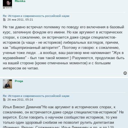
Rtemka
Re: История и современность российской науки
С
26 янв 2011, 05:21
о
о
Не так давно встречал полемику по поводу его включения в базовый
б
курс, затеянную фондом его имени. Но как аргумент в исторических
щ
е
спорах, к сожалению, он встречается даже среди специалистов-
н
историков (а чаще - не историков) либеральных взглядов, причем,
и
е
как "общепризнанный авторитет". Поэтому и говорю: к сожалению,
ученые тоже люди. ..а вообще, ваш разговор мне напоминает "Жук в
муравейнике" - был там такой момент:) Разумеется, продолжаю быть
на вашей стороне (кроме отмеченных моментов) и с большим
интересом ее читаю.
Proga
Re: История и современность российской науки
С
26 янв 2011, 05:24
о
о
Илья Виконт Демичев"Но как аргумент в исторических спорах, к
б
сожалению, он встречается даже среди специалистов-историков" Не
щ
е
верится. Если говорить о научном сообществе историков, то уже
н
только один здоровый снобизм не позволит рулить дилетантам
и
е
(Фоменко, Резуну, Солженицыну, Илье Демичеву и др. и др.) )))