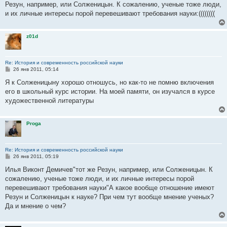
е
Резун, например, или Солженицын. К сожалению, ученые тоже люди,
н
и их личные интересы порой перевешивают требования науки:((((((((
и
е
z01d
Re: История и современность российской науки
С
26 янв 2011, 05:14
о
о
Я к Солженицыну хорошо отношусь, но как-то не помню включения
б
его в школьный курс истории. На моей памяти, он изучался в курсе
щ
е
художественной литературы
н
и
е
Proga
Re: История и современность российской науки
С
26 янв 2011, 05:19
о
о
Илья Виконт Демичев"тот же Резун, например, или Солженицын. К
б
сожалению, ученые тоже люди, и их личные интересы порой
щ
е
перевешивают требования науки"А какое вообще отношение имеют
н
Резун и Солженицын к науке? При чем тут вообще мнение ученых?
и
е
Да и мнение о чем?