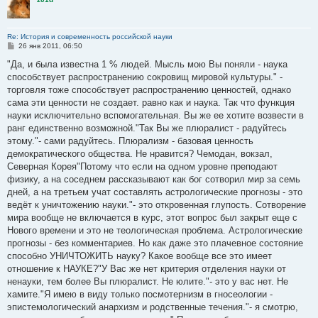
Re: История и современность российской науки
С
26 янв 2011, 06:50
о
о
"Да, и была известна 1 % людей. Мысль мою Вы поняли - наука
б
способствует распространению сокровищ мировой культуры." -
щ
е
торговля тоже способствует распространению ценностей, однако
н
сама эти ценности не создает. равно как и наука. Так что функция
и
е
науки исключительно вспомогательная. Вы же ее хотите возвести в
ранг единственно возможной."Так Вы же плюралист - радуйтесь
этому."- сами радуйтесь. Плюрализм - базовая ценность
демократического общества. Не нравится? Чемодан, вокзал,
Северная Корея"Потому что если на одном уровне преподают
физику, а на соседнем рассказывают как бог сотворил мир за семь
дней, а на третьем учат составлять астрологические прогнозы - это
ведёт к уничтожению науки."- это откровенная глупость. Сотворение
мира вообще не включается в курс, этот вопрос был закрыт еще с
Нового времени и это не теологическая проблема. Астрологические
прогнозы - без комментариев. Но как даже это плачевное состояние
способно УНИЧТОЖИТЬ науку? Какое вообще все это имеет
отношение к НАУКЕ?"У Вас же нет критерия отделения науки от
ненауки, тем более Вы плюралист. Не юлите."- это у вас нет. Не
хамите."Я имею в виду только посмотернизм в гносеологии -
эпистемологический анархизм и родственные течения."- я смотрю,