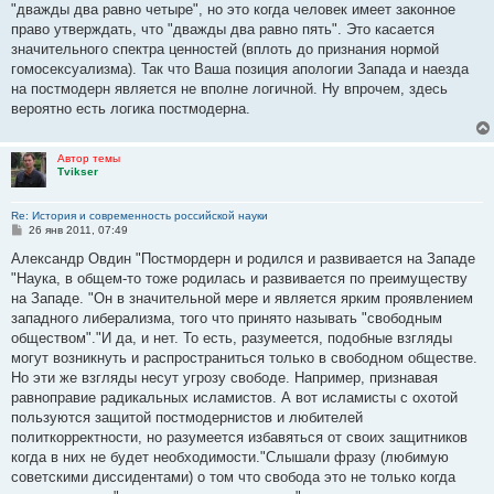
"дважды два равно четыре", но это когда человек имеет законное
право утверждать, что "дважды два равно пять". Это касается
значительного спектра ценностей (вплоть до признания нормой
гомосексуализма). Так что Ваша позиция апологии Запада и наезда
на постмодерн является не вполне логичной. Ну впрочем, здесь
вероятно есть логика постмодерна.
Автор темы
Tvikser
Re: История и современность российской науки
С
26 янв 2011, 07:49
о
о
Александр Овдин "Постмордерн и родился и развивается на Западе
б
"Наука, в общем-то тоже родилась и развивается по преимуществу
щ
е
на Западе. "Он в значительной мере и является ярким проявлением
н
западного либерализма, того что принято называть "свободным
и
е
обществом"."И да, и нет. То есть, разумеется, подобные взгляды
могут возникнуть и распространиться только в свободном обществе.
Но эти же взгляды несут угрозу свободе. Например, признавая
равноправие радикальных исламистов. А вот исламисты с охотой
пользуются защитой постмодернистов и любителей
политкорректности, но разумеется избавяться от своих защитников
когда в них не будет необходимости."Слышали фразу (любимую
советскими диссидентами) о том что свобода это не только когда