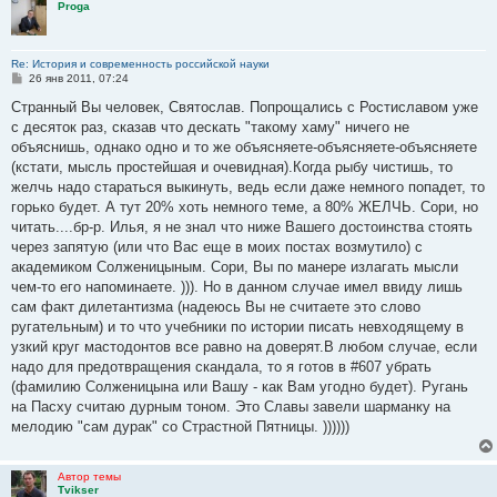
Proga
Re: История и современность российской науки
С
26 янв 2011, 07:24
о
о
Странный Вы человек, Святослав. Попрощались с Ростиславом уже
б
с десяток раз, сказав что дескать "такому хаму" ничего не
щ
е
объяснишь, однако одно и то же объясняете-объясняете-объясняете
н
(кстати, мысль простейшая и очевидная).Когда рыбу чистишь, то
и
е
желчь надо стараться выкинуть, ведь если даже немного попадет, то
горько будет. А тут 20% хоть немного теме, а 80% ЖЕЛЧЬ. Сори, но
читать....бр-р. Илья, я не знал что ниже Вашего достоинства стоять
через запятую (или что Вас еще в моих постах возмутило) с
академиком Солженицыным. Сори, Вы по манере излагать мысли
чем-то его напоминаете. ))). Но в данном случае имел ввиду лишь
сам факт дилетантизма (надеюсь Вы не считаете это слово
ругательным) и то что учебники по истории писать невходящему в
узкий круг мастодонтов все равно на доверят.В любом случае, если
надо для предотвращения скандала, то я готов в #607 убрать
(фамилию Солженицына или Вашу - как Вам угодно будет). Ругань
на Пасху считаю дурным тоном. Это Славы завели шарманку на
мелодию "сам дурак" со Страстной Пятницы. ))))))
Автор темы
Tvikser