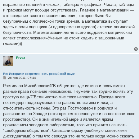
выражению явлений в числах, таблицах и графиках. Числа, таблицы
и графики могут вообще отсутствовать. Главное в математизации —
это создание такого описания явления, которое было бы
безупречным с логической точки зрения, а математика выступает
здесь в роли оценщика (и одновременно идеала) степени логической
безупречности. Математизации легче всего поддается метрический
аспект стихосложения»Ученым не стоит ходить с зашоренными
глазами)))
Proga
Re: История и современность российской науки
С
26 янв 2011, 07:44
о
о
Ростислав Михайловский"В обществе, где истина и ложь имеют
б
равные права познание невозможно. Неужели так трудно понять эту
щ
е
простую вещь?"Если честно мне тоже непонятно. Прежде всего
н
постмодерн подразумевает не равенство истины и лжи, а
и
е
относительность истины. Это раз.Постмордерн и родился и
развивается на Западе (хотя пришел конечно уже и на постсоветское
пространство). Он в значительной мере и является ярким
проявлением западного либерализма, того что принято называть
"свободным обществом". Слышали фразу (любимую советскими
диссидентами) о том что свобода это не только когда можно сказать