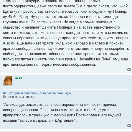
термины вы зазубрили основательно." Поппер не был
постмодернистом, даже этого не знаете."- а я где-то писал, что был?
Цитатку? Просто у вас список литературы как-то бедный: ну Поппер,
ну Фейербанд. Ну прочитал мальчик Поппера и впечталился до
глубины души. Со всеми бывает. Но когда мальчик приходит в
общество и начинает двигать Поппера в качестве единственного
света в окошке, это, мягко говоря, наводит на мысли, что мальчик не
совсем образован и не до конца представляет себе то, о чем говорит.
А если еще начинает трясти кулачком направо и налево в поисках
врагов свободы, врагов науки или чего там еще и попутно оскорблять
собеседников, возникает обоснованное подозрение, что мальчик
плохо воспитан и читать что-либо кроме "Незнайки на Луне" ему еще
противопоказано по педагогическим соображениям.
z01d
Re: История и современность российской науки
С
26 янв 2011, 06:52
о
о
"Александр, заметьте: вы вновь перешли на личности, причем,
б
неспровоцированно. " - если вы заметили, это вообще уже
щ
е
превратилось в традицию с легкой руки Ростислава и его чудной
н
позиции "вы все мудаки, а я ДАртаньян".
и
е