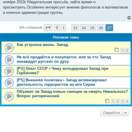
ноября 2010г.Убедительная просьба, найти время и
просмотреть.Особенно интересует мнение филологов и математиков
и конечно администрации группы.
Страница
27
из
27
1
23
24
25
26
27
Пред.
669 сообщений
…
Похожие темы
Как устроена жизнь. Запад.
1
2
Не всё продаётся и покупается, или за что Запад
ненавидит русских по духу.
[PS] Опыт СССР • Чему аплодировал Запад при
Горбачеве?
[PS] Внешняя политика • Запад активизировал
деятельность террористов на юге Сирии
Объявит ли Запад новые санкции за смерть Навального?
Вопрос риторический.
1
2
3
4
Перейти