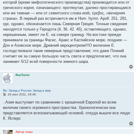
которой (кроме мифологического производства) производится или от
греческого корня, означающего: протянутая, далеко простирающаяся
или же темная — или от семитского слова ereb, έρεβος, «вечерняя
страна». В первый раз встречается им в Hom. hymn. Apoll. 251, 291,
где, однако, обозначается лишь Северная Греция. Точные сведения
находятся только у Геродота (4, 36. 42. 45), оставляющего, однако,
нерешенным, имеет ли Е. на севере границу. На востоке прежде
принимали за границы Фасис, Аракc и Каспийское море, позднее —
Дон и Азовское море. Древний евроцентризм!!!О величине Е.
господствовали такие неверные представления, что даже Плиний
считает ее за самую большую часть света и предполагает, что она
занимает 5/12 всей поверхности земного шара.
RusTurist
Re: Запад и Россия. Запад и мир
С
24 июл 2011, 18:46
о
о
..Азия выступает по сравнению с крошечной Европой во всем
б
величии своего огромного пространства. Хронологически она
щ
е
представляется всеохватывающей основой, откуда вышли все люди.
н
К. Ясперс
и
е
Автор темы