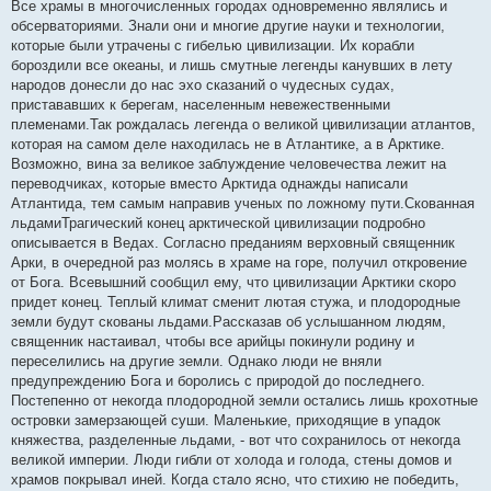
Все храмы в многочисленных городах одновременно являлись и
обсерваториями. Знали они и многие другие науки и технологии,
которые были утрачены с гибелью цивилизации. Их корабли
бороздили все океаны, и лишь смутные легенды канувших в лету
народов донесли до нас эхо сказаний о чудесных судах,
пристававших к берегам, населенным невежественными
племенами.Так рождалась легенда о великой цивилизации атлантов,
которая на самом деле находилась не в Атлантике, а в Арктике.
Возможно, вина за великое заблуждение человечества лежит на
переводчиках, которые вместо Арктида однажды написали
Атлантида, тем самым направив ученых по ложному пути.Скованная
льдамиТрагический конец арктической цивилизации подробно
описывается в Ведах. Согласно преданиям верховный священник
Арки, в очередной раз молясь в храме на горе, получил откровение
от Бога. Всевышний сообщил ему, что цивилизации Арктики скоро
придет конец. Теплый климат сменит лютая стужа, и плодородные
земли будут скованы льдами.Рассказав об услышанном людям,
священник настаивал, чтобы все арийцы покинули родину и
переселились на другие земли. Однако люди не вняли
предупреждению Бога и боролись с природой до последнего.
Постепенно от некогда плодородной земли остались лишь крохотные
островки замерзающей суши. Маленькие, приходящие в упадок
княжества, разделенные льдами, - вот что сохранилось от некогда
великой империи. Люди гибли от холода и голода, стены домов и
храмов покрывал иней. Когда стало ясно, что стихию не победить,