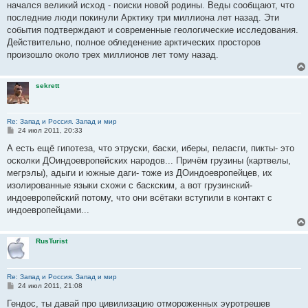
начался великий исход - поиски новой родины. Веды сообщают, что
последние люди покинули Арктику три миллиона лет назад. Эти
события подтверждают и современные геологические исследования.
Действительно, полное обледенение арктических просторов
произошло около трех миллионов лет тому назад.
sekrett
Re: Запад и Россия. Запад и мир
С
24 июл 2011, 20:33
о
о
А есть ещё гипотеза, что этруски, баски, иберы, пеласги, пикты- это
б
осколки ДОиндоевропейских народов... Причём грузины (картвелы,
щ
е
мегрэлы), адыги и южные даги- тоже из ДОиндоевропейцев, их
н
изолированные языки схожи с баскским, а вот грузинский-
и
е
индоевропейский потому, что они всётаки вступили в контакт с
индоевропейцами...
RusTurist
Re: Запад и Россия. Запад и мир
С
24 июл 2011, 21:08
о
о
Гендос, ты давай про цивилизацию отмороженных эуротрешев