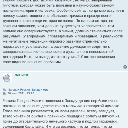
знаний пришел к достаточно "безумной", но непротиворечивой
гипотезе, которая может быть полезной в научно-божественном
познании материи и человека. Особенно сейчас, когда мир вступил в
полосу самого мощного, глобального кризиса и прежде всего
духовного, какого еще история не знала. По словам автора, по
законам эволюции, чем дольше существует человечество, тем
больше оно совершенствуется, а значит, должно становиться более
разумным, благородным, справедливым и праведным. В реальности
же негативные тенденции мирового развития стремительно
нарастают и усиливаются, а развитие демократии ведет не к
совершенствованию человеческого духа, а к его повсеместной
деградации.Есть ли выход из этого тупика? У автора сочинения —
свое видение решения проблемы.
RusTurist
Re: Запад и Россия. Запад и мир
С
26 июл 2011, 15:28
о
о
Читаем Герцена!Наши отношения к Западу до сих пор были очень
б
похожи на отношения деревенского мальчика к городской ярмарке.
щ
е
Глаза мальчика разбегаются, он всем удивлен, всему завидует,
н
всего хочет - от сбитня и пряничной лошадки с золотым пятном на
и
е
гриве до отвратительного немецкого картуза и подлой гармоники,
заменившей балалайку. И что за веселье, что за толпа, что за