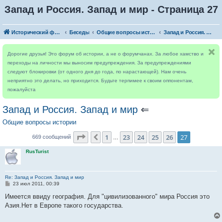
Запад и Россия. Запад и мир - Страница 27
Исторический форум
Беседы
Общие вопросы истории
Запад и Россия. Запад и мир
Дорогие друзья! Это форум об истории, а не о форумчанах. За любое хамство и
переходы на личности мы выносим предупреждения. За предупреждениями
следуют блокировки (от одного дня до года, по нарастающей). Нам очень
неприятно это делать, но приходится. Будьте терпимее к своим оппонентам,
пожалуйста
Запад и Россия. Запад и мир
⇐
Общие вопросы истории
Страница
27
из
27
1
23
24
25
26
27
Пред.
669 сообщений
…
RusTurist
Re: Запад и Россия. Запад и мир
С
23 июл 2011, 00:39
о
о
Имеется ввиду география. Для "цивилизованного" мира Россия это
б
Азия.Нет в Европе такого государства.
щ
е
н