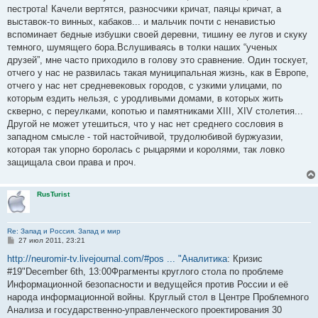
пестрота! Качели вертятся, разносчики кричат, паяцы кричат, а
выставок-то винных, кабаков... и мальчик почти с ненавистью
вспоминает бедные избушки своей деревни, тишину ее лугов и скуку
темного, шумящего бора.Вслушиваясь в толки наших “ученых
друзей”, мне часто приходило в голову это сравнение. Один тоскует,
отчего у нас не развилась такая муниципальная жизнь, как в Европе,
отчего у нас нет средневековых городов, с узкими улицами, по
которым ездить нельзя, с уродливыми домами, в которых жить
скверно, с переулками, копотью и памятниками XIII, XIV столетия...
Другой не может утешиться, что у нас нет среднего сословия в
западном смысле - той настойчивой, трудолюбивой буржуазии,
которая так упорно боролась с рыцарями и королями, так ловко
защищала свои права и проч.
RusTurist
Re: Запад и Россия. Запад и мир
С
27 июл 2011, 23:21
о
о
http://neuromir-tv.livejournal.com/#pos ... "Аналитика
: Кризис
б
#19"December 6th, 13:00Фрагменты круглого стола по проблеме
щ
е
Информационной безопасности и ведущейся против России и её
н
народа информационной войны. Круглый стол в Центре Проблемного
и
е
Анализа и государственно-управленческого проектирования 30