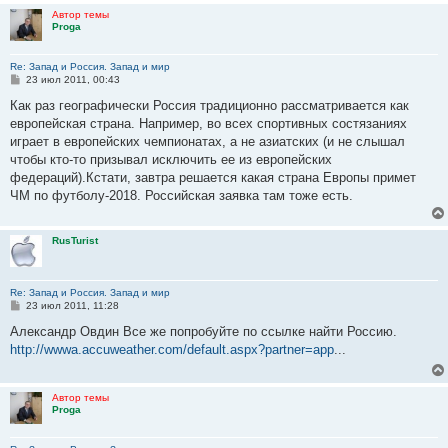
и
Автор темы
е
Proga
Re: Запад и Россия. Запад и мир
С
23 июл 2011, 00:43
о
о
Как раз географически Россия традиционно рассматривается как
б
европейская страна. Например, во всех спортивных состязаниях
щ
е
играет в европейских чемпионатах, а не азиатских (и не слышал
н
чтобы кто-то призывал исключить ее из европейских
и
е
федераций).Кстати, завтра решается какая страна Европы примет
ЧМ по футболу-2018. Российская заявка там тоже есть.
RusTurist
Re: Запад и Россия. Запад и мир
С
23 июл 2011, 11:28
о
о
Александр Овдин Все же попробуйте по ссылке найти Россию.
б
http://wwwa.accuweather.com/default.aspx?partner=app
...
щ
е
н
и
Автор темы
е
Proga