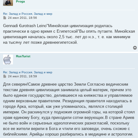
Proga
Re: Запад и Россия. Запад и мир
С
24 июл 2011, 18:56
о
о
Gennadi €urotrash Leino"Минойская цивилизация родилась
б
практически в одно время с Египетской"Вы опять путаете. Минойская
щ
е
цивилизация началась около 2,5 тыс. лет до н.э., т. е. как минимум
н
на тысячу лет позже древнеегипетской.
и
е
RusTurist
Re: Запад и Россия. Запад и мир
С
24 июл 2011, 18:59
о
о
Для северян!Самое древнее царство Земли Согласно ведическим
б
текстам древняя цивилизация занимала целый материк, причем это
щ
е
было единое государство, делившееся на княжества и управляемое
н
одним верховным правителем. Резиденция правителя находилась в
и
е
городе Арка, который, как уже упоминалось, являлся столицей
империи. Он раскинулся у подножия огромной горы, на которой стоял
храм единому Богу, куда приходили сотни верующих.В стране Ариев
не было войн и серьезных идеологических разногласий, поскольку
все ее жители верили в Бога и чтили его заповеди, очень схожие с
библейскими. Арийцы хорошо разбирались в медицине и астрологии.