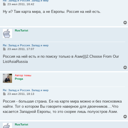
Re: Запад и Россия. Запад и мир
С
23 июл 2011, 16:42
о
о
Ну и? Там карта мира, а не Европы. Россия на ней есть.
б
щ
е
н
и
RusTurist
е
Re: Запад и Россия. Запад и мир
С
23 июл 2011, 17:07
о
о
Россия на ней есть и по поиску только в Азии)))2.Choose From Our
б
ListAsiaRussia
щ
е
н
и
Автор темы
е
Proga
Re: Запад и Россия. Запад и мир
С
23 июл 2011, 18:13
о
о
Россия - большая страна. Ее на карте мира можно и без поисковика
б
найти. Тот о котором Вы говорите наверное для двоечников....Что
щ
е
касается Западной Европы, то это скорее лишь полуостров Азии.
н
и
е
RusTurist