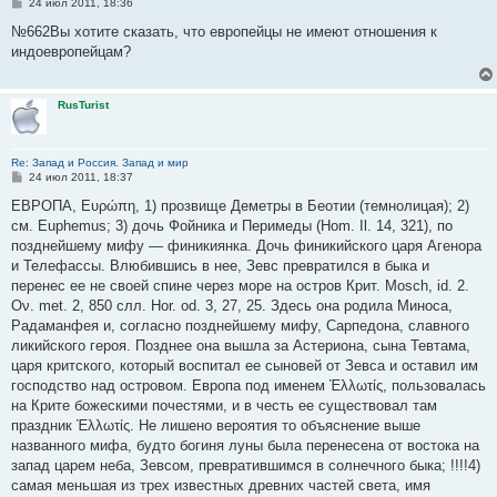
С
24 июл 2011, 18:36
о
о
№662Вы хотите сказать, что европейцы не имеют отношения к
б
индоевропейцам?
щ
е
н
и
RusTurist
е
Re: Запад и Россия. Запад и мир
С
24 июл 2011, 18:37
о
о
ЕВРОПА, Ευρώπη, 1) прозвище Деметры в Беотии (темнолицая); 2)
б
см. Euphemus; 3) дочь Фойника и Перимеды (Hom. Il. 14, 321), по
щ
е
позднейшему мифу — финикиянка. Дочь финикийского царя Агенора
н
и Телефассы. Влюбившись в нее, Зевс превратился в быка и
и
е
перенес ее не своей спине через море на остров Крит. Mosch, id. 2.
Ον. met. 2, 850 слл. Hor. od. 3, 27, 25. Здесь она родила Миноса,
Радаманфея и, согласно позднейшему мифу, Сарпедона, славного
ликийского героя. Позднее она вышла за Астериона, сына Тевтама,
царя критского, который воспитал ее сыновей от Зевса и оставил им
господство над островом. Европа под именем Έλλωτίς, пользовалась
на Крите божескими почестями, и в честь ее существовал там
праздник Έλλωτίς. Не лишено вероятия то объяснение выше
названного мифа, будто богиня луны была перенесена от востока на
запад царем неба, Зевсом, превратившимся в солнечного быка; !!!!4)
самая меньшая из трех известных древних частей света, имя