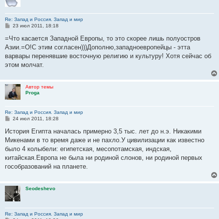
Re: Запад и Россия. Запад и мир
С
23 июл 2011, 18:18
о
о
=Что касается Западной Европы, то это скорее лишь полуостров
б
Азии.=О!С этим согласен)))Дополню,западноевропейцы - этта
щ
е
варвары перенявшие восточную религию и культуру! Хотя сейчас об
н
этом молчат.
и
е
Автор темы
Proga
Re: Запад и Россия. Запад и мир
С
24 июл 2011, 18:28
о
о
История Египта началась примерно 3,5 тыс. лет до н.э. Никакими
б
Микенами в то время даже и не пахло.У цивилизации как известно
щ
е
было 4 колыбели: египетская, месопотамская, индская,
н
китайская.Европа не была ни родиной слонов, ни родиной первых
и
е
гособразований на планете.
Seodeshevo
Re: Запад и Россия. Запад и мир