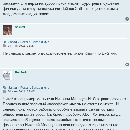
б
расскажи.Это вершина эурооппской мысли. Эуротреш и сушеные
щ
е
финики дали миру цивилизацию Лейнов.ЗЫЕсть еще гипотезы о
н
доадамовых людях-ариях.
и
е
sekrett
Re: Запад и Россия. Запад и мир
С
24 июл 2011, 21:27
о
о
Не слышал, какие-то доадамовские великаны были (по Библии).
б
щ
е
н
и
RusTurist
е
Re: Запад и Россия. Запад и мир
С
24 июл 2011, 21:42
о
о
Читайте например Мальцева Николая.Мальцев Н. Доктрина научного
б
БогопознанияАлгоритмФилософская мысль не стоит на месте. И
щ
е
сейчас появляются работы, способные вызвать самый острый
н
общественный интерес. Так было на рубеже XIX—XX веков, когда
и
е
заявила о себе целая плеяда самобытных отечественных
философов.Николай Мальцев на основе научных и религиозных