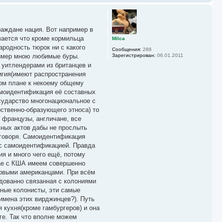
е
р
н
у
раждане нация. Вот например в
т
ь
чается что кроме кормильца
Milca
с
ародность тюрок ни с какого
Сообщения:
288
я
ример мною любимые буры.
Зарегистрирован:
06.01.2011
к
 уитлендерами из британцев и
н
а
игия(имеют распространения
ч
ном плане к некоему общему
а
амоидентификация её составных
л
у
осударство многонациональное с
ственно-образующего этноса) то
, французы, англичане, все
ных актов дабы не прослыть
 говоря. Самоидентификация
 с самоидентификацией. Правда
я и много чего ещё, потому
чае с КША имеем совершенно
ервыми американцами. При всём
дованно связанная с колониями
ные колонисты, эти самые
имена этих вирджинцев?). Путь
 кухня(кроме гамбургеров) и она
ге. Так что вполне можем