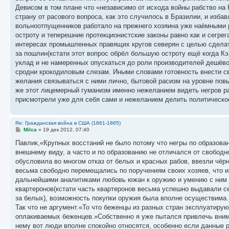
Девисом в том плане что «независимо от исхода войны рабство на 
страну от расового вопроса, как это случилось в Бразилии, и изб
вольноотпущенников работало на прежнего хозяина уже наёмными 
остроту и теперешние протекционистские законы равно как и сегре
интересах промышленных правящих кругов северян с целью сделат
за пошлин(кстати этот вопрос обрёл большую остроту ещё когда К
уклад и не намеренных опускаться до роли производителей дешёво
сродни крокодиловым слезам. Иными словами готовность внести сво
желания связываться с ними лично, бытовой расизм на уровне пов
же этот лицемерный гуманизм именно нежеланием видеть негров ра
присмотрели уже для себя сами и нежеланием делить политическо
Re: Гражданская война в США (1861-1865)
С
Milca
»
19 дек 2012, 07:40
о
о
Павлик,«Крупных восстаний не было потому что негры по образова
б
внешнему виду, а часто и по образованию не отличался от свободн
щ
е
обусловила во многом отказ от белых и красных рабов, ввезли чёр
н
весьма свободно перемещались по поручениям своих хозяев, что 
и
е
дальнейшими аналитиками любовь южан к оружию и умению с ним о
квартеронов(кстати часть квартеронов весьма успешно выдавали с
за белых), возможность покупки оружия была вполне осуществима. 
Так что не аргумент.«То что беженцы из разных стран эксплуатиру
оплакиваемых беженцев.»Собственно я уже пытался привлечь внима
нему вот люди вполне спокойно относятся, особенно если данные р