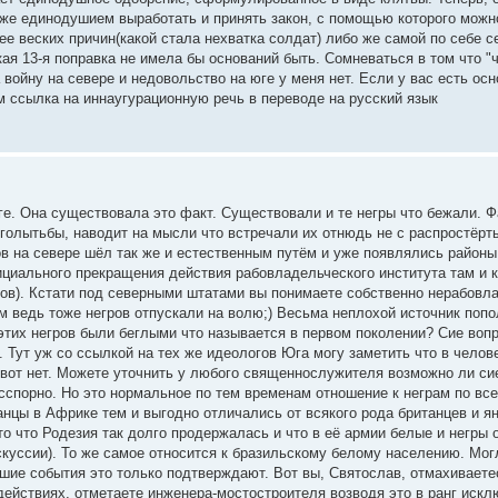
 же единодушием выработать и принять закон, с помощью которого можн
ее веских причин(какой стала нехватка солдат) либо же самой по себе с
ая 13-я поправка не имела бы оснований быть. Сомневаться в том что "
войну на севере и недовольство на юге у меня нет. Если у вас есть осн
м ссылка на иннаугурационную речь в переводе на русский язык
е. Она существовала это факт. Существовали и те негры что бежали. Фа
голытьбы, наводит на мысли что встречали их отнюдь не с распростёрт
ов на севере шёл так же и естественным путём и уже появлялись район
ициального прекращения действия рабовладельческого института там и 
ов). Кстати под северными штатами вы понимаете собственно нерабовл
м ведь тоже негров отпускали на волю;) Весьма неплохой источник попо
этих негров были беглыми что называется в первом поколении? Сие воп
. Тут уж со ссылкой на тех же идеологов Юга могу заметить что в челов
вот нет. Можете уточнить у любого священнослужителя возможно ли си
есспорно. Но это нормальное по тем временам отношение к неграм по все
нцы в Африке тем и выгодно отличались от всякого рода британцев и ян
то что Родезия так долго продержалась и что в её армии белые и негры
куссии). То же самое относится к бразильскому белому населению. Мог
йшие события это только подтверждают. Вот вы, Святослав, отмахиваете
ействиях, отметаете инженера-мостостроителя возводя это в ранг искл