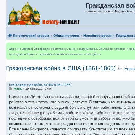
Гражданская вой
Новейшее время. Форум об ис
Исторический форум
Общая история
Новейшее время
Гражданска
Дорогие друзья! Это форум об истории, а не о форумчанах. За любое хамство и пе
приходится. Будьте терпимее к своим оппонентам, пожалуйста
Гражданская война в США (1861-1865)
⇐
Нове
Re: Гражданская война в США (1861-1865)
С
Milca
»
19 дек 2012, 07:07
о
о
Более того Линкольн ясно высказался в своей иннаугурационной р
б
рабства в тех штатах, где оно существует. Я считаю, что не имею з
щ
е
возникает относительно выдачи беглых слуг или работников. Статья
н
лицо, обязанное к службе или работе в каком-либо из штатов согла
и
е
последнего освобождаться от этой службы или работы и должно бы
сомневаться в том, что авторы данного положения создавали его д
Все члены Конгресса клянутся соблюдать Конституцию во всех ее ча
случай подпадает под действие этой статьи, "будет выдан", полу