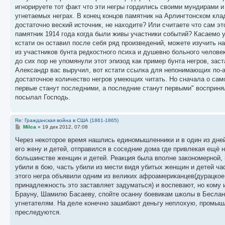
игнорируете тот факт что эти негры гордились своими мундирами 
угнетаемых неграх. В конец концов памятник на Арлингтонском кл
достаточно веский источник, не находите? Или считаете что сам эт
памятник 1914 года когда были живы участники событий? Касаемо у
кстати он оставил после себя ряд произведений, можете изучить н
из участников бунта редкостного психа и душевно больного челове
до сих пор не упомянули этот эпизод как пример бунта негров, за
Александр вас выручил, вот кстати ссылка для непонимающих по-
достаточное количество негров умеющих читать. Но сначала о само
первые станут последними, а последние станут первыми" восприня
посылал Господь.
Re: Гражданская война в США (1861-1865)
С
Milca
»
19 дек 2012, 07:08
о
о
Через некоторое время нашлись единомышленники и в один из дней
б
его жену и детей, отправился в соседние дома где привлекая ещё
щ
е
большинстве женщин и детей. Реакция была вполне закономерной,
н
убили в бою, часть убили из мести видя убитых женщин и детей ча
и
е
этого негра объявили одним из великих афроамериканцев(дурацкое
принадлежность это заставляет задуматься) и воспевают, но кому 
Брауну, Шамилю Басаеву, спойте осанну боевикам школы в Беслане,
угнетателям. На деле конечно зашибают деньгу неплохую, промышл
преследуются.