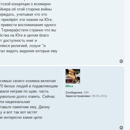
стской концепции о всемерно
йнера об этой стороне войны
ерждать, учитывая что это
 приобрёл эти знания на Юге,
у привести воспоминания одного
 Тэрнера(кстати странно что вы
бства на Юге в целом благо
ет доступность книг и
ёкся религией, лозунг "и
тал видеть видения которые ему
В
е
р
н
у
 семью своего хозяина включая
т
ь
а 70 белых людей в подавляющем
Milca
с
вали неграм по щам, часть
Сообщения:
288
я
довольно долго ловить. Сейчас
Зарегистрирован:
06.01.2011
к
или национальная
н
а
ставьте памятник ему, Джону
ч
 и вот так вот мстят
а
е интересно какие цели
л
у
В