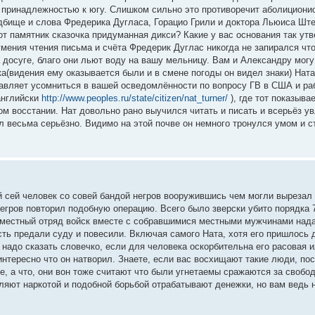
и принадлежностью к югу. Слишком сильно это противоречит аболициони
адбище и слова Фредерика Дугласа, Горацио Грили и доктора Льюиса Ште
от памятник сказочка придуманная дикси? Какие у вас основания так утв
мения чтения письма и счёта Фредерик Дуглас никогда не запирался что
а досуге, благо они льют воду на вашу мельницу. Вам и Александру мог
ка(видения ему оказывается были и в смене погоды он видел знаки) Ната
ставляет усомниться в вашей осведомлённости по вопросу ГВ в США и ра
английски
http://www.peoples.ru/state/citizen/nat_turner/
), где тот показыва
м восстании. Нат довольно рано выучился читать и писать и всерьёз увл
л весьма серьёзно. Видимо на этой почве он немного тронулся умом и с
 сей человек со совей бандой негров вооружившись чем могли вырезал
 негров повторил подобную операцию. Всего было зверски убито порядк
 местный отряд войск вместе с собравшимися местными мужчинами нада
сть предали суду и повесили. Включая самого Ната, хотя его пришлось 
 надо сказать словечко, если для человека оскорбительна его расовая 
интересно что он натворил. Знаете, если вас восхищают такие люди, по
 а что, они вон тоже считают что были угнетаемы сражаются за свободу
яют наркотой и подобной борьбой отрабатывают денежки, но вам ведь н