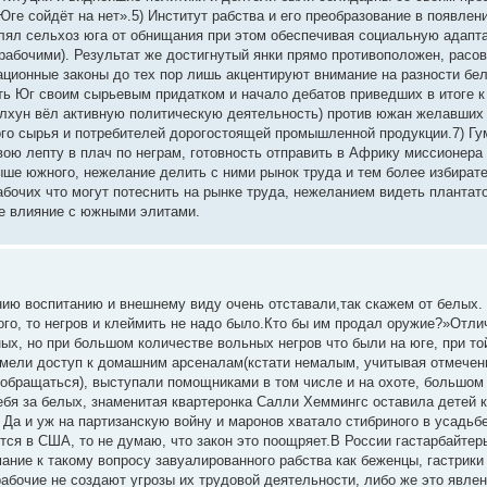
Юге сойдёт на нет».5) Институт рабства и его преобразование в появлен
авлял сельхоз юга от обнищания при этом обеспечивая социальную адапт
рабочими). Результат же достигнутый янки прямо противоположен, расо
гационные законы до тех пор лишь акцентируют внимание на разности бел
ь Юг своим сырьевым придатком и начало дебатов приведших в итоге к 
элхун вёл активную политическую деятельность) против южан желавших
го сырья и потребителей дорогостоящей промышленной продукции.7) Гу
ю лепту в плач по неграм, готовность отправить в Африку миссионера в
ыше южного, нежелание делить с ними рынок труда и тем более избира
бочих что могут потеснить на рынке труда, нежеланием видеть плантат
е влияние с южными элитами.
нию воспитанию и внешнему виду очень отставали,так скажем от белых. 
ого, то негров и клеймить не надо было.Кто бы им продал оружие?»Отли
ных, но при большом количестве вольных негров что были на юге, при т
имели доступ к домашним арсеналам(кстати немалым, учитывая отмече
бращаться), выступали помощниками в том числе и на охоте, большом 
ебя за белых, знаменитая квартеронка Салли Хеммингс оставила детей
Да и уж на партизанскую войну и маронов хватало стибриного в усадьбе
ются в США, то не думаю, что закон это поощряет.В России гастарбайте
ние к такому вопросу завуалированного рабства как беженцы, гастрики 
абочие не создают угрозы их трудовой деятельности, либо же это явле