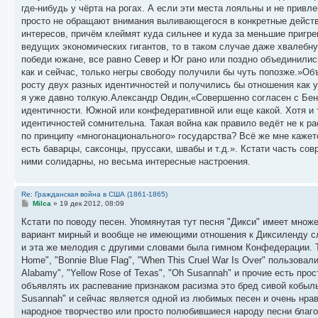
где-нибудь у чёрта на рогах. А если эти места лояльны и не привл
просто не обращают внимания выливающегося в конкретные действия
интересов, причём клеймят куда сильнее и куда за меньшие пригре
ведущих экономических гигантов, то в таком случае даже хвалебну
победи южане, все равно Север и Юг рано или поздно объединилис
как и сейчас, только негры свободу получили бы чуть попозже.»
росту двух разных идентичностей и получились бы отношения как у
я уже давно толкую.Александр Овдин,«Совершенно согласен с Бен
идентичности. Южной или конфедеративной или еще какой. Хотя и 
идентичностей сомнительна. Такая война как правило ведёт не к 
по принципу «многонационального» государства? Всё же мне кажет
есть баварцы, саксонцы, пруссаки, швабы и т.д.». Кстати часть с
ними солидарны, но весьма интересные настроения.
Re: Гражданская война в США (1861-1865)
С
Milca
»
19 дек 2012, 08:09
о
о
Кстати по поводу песен. Упомянутая тут песня "Дикси" имеет мно
б
вариант мирный и вообще не имеющими отношения к Диксиленду сл
щ
е
и эта же мелодия с другими словами была гимном Конфедерации. Та
н
Home", "Bonnie Blue Flag", "When This Cruel War Is Over" пользов
и
е
Alabamy", "Yellow Rose of Texas", "Oh Susannah" и прочие есть п
объявлять их распевание признаком расизма это бред сивой кобылы
Susannah" и сейчас является одной из любимых песен и очень нрав
народное творчество или просто полюбившиеся народу песни благ