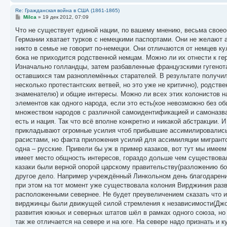
Re: Гражданская война в США (1861-1865)
С
Milca
»
19 дек 2012, 07:09
о
о
Что не существует единой нации, по вашему мнению, весьма своеоб
б
Германии хватает турков с немецкими паспортами. Они не желают а
щ
е
никто в семье не говорит по-немецки. Они отличаются от немцев ку
н
бока не приходится родственной немцам. Можно ли их отнести к г
и
е
Изначально голландцы, затем разбавленные французскими гугенота
оставшихся там разноплемённых старателей. В результате получил
несколько протестантских ветвей, но это уже не критично), родст
знаменателю) и общие интересы. Можно ли всех этих колонистов н
элементов как одного народа, если это есть(кое невозможно без о
множеством народов с различной самоидентификацией и самоназва
есть и нация. Так что всё вполне конкретно и никакой абстракции.
прикладывают огромные усилия чтоб прибывшие ассимилировались.
расистами, но факта приложения усилий для ассимиляции мигранто
одна – русские. Привели бы уж в пример казаков, вот тут мы име
имеет место общность интересов, гораздо дольше чем существовал
казаки были верной опорой царскому правительству(разложению б
другое дело. Например учреждённый Линкольном день благодарени
при этом на тот момент уже существовала колония Вирджиния раз
расположенными севернее. Не будет преувеличением сказать что 
вирджинцы были движущей силой стремления к независимости(Джор
развития южных и северных штатов шёл в рамках одного союза, но 
так же отличается на севере и на юге. На севере надо признать и