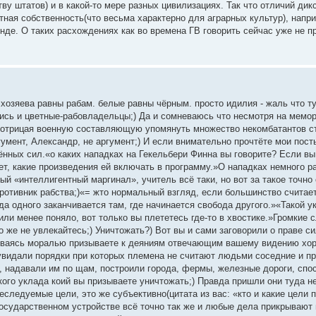
ву штатов) и в какой-то мере разных цивилизациях. Так что отличий дик
тная собственность(что весьма характерно для аграрных культур), напр
де. О таких расхождениях как во времена ГВ говорить сейчас уже не пр
 хозяева равны рабам. белые равны чёрным. просто идилия - жаль что ту
лись и цветные-рабовладельцы;) Да и сомневаюсь что несмотря на мем
 отрицая военную составляющую упомянуть множество некомбатантов ст
мент, Александр, не аргумент;) И если внимательно прочтёте мои посты
нных сил.«о каких нападках на Гекельбери Финна вы говорите? Если вы
т, какие произведения ей включать в программу.»О нападках немного ра
ый «интеллигентный маргинал», учитель всё таки, но вот за такое точно 
противник рабства;)«= жто нормальный взгляд, если большинство счита
да одного заканчивается там, где начинается свобода другого.»«Такой 
или менее поняло, вот только вы плететесь где-то в хвостике.»Громкие
 же не увлекайтесь;) Уничтожать?) Вот вы и сами заговорили о праве с
крываясь моралью призываете к деяниям отвечающим вашему видению хор
увидали порядки при которых племена не считают людьми соседние и 
, надавали им по щам, построили города, фермы, железные дороги, сп
ого уклада коий вы призываете уничтожать;) Правда пришли они туда не
следуемые цели, это же субъективно(цитата из вас: «кто и какие цели п
и государственном устройстве всё точно так же и любые дела прикрываю