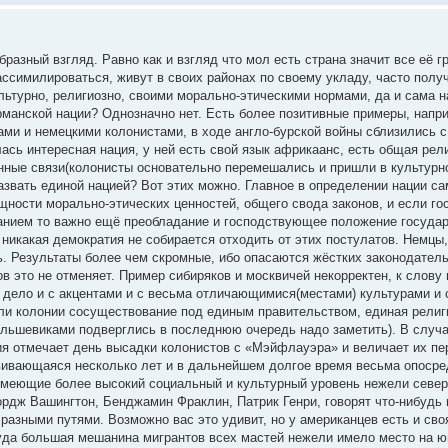
разный взгляд. Равно как и взгляд что мол есть страна значит все её г
ссимилироваться, живут в своих районах по своему укладу, часто полу
льтурно, религиозно, своими морально-этическими нормами, да и сама н
ерманской нации? Однозначно нет. Есть более позитивные примеры, нап
ми и немецкими колонистами, в ходе англо-бурской войны сблизились с
ась интересная нация, у ней есть свой язык африкаанс, есть общая рел
венные связи(колонисты основательно перемешались и пришли в культур
азвать единой нацией? Вот этих можно. Главное в определении нации с
бщности морально-этических ценностей, общего свода законов, и если г
нием то важно ещё преобладание и господствующее положение государ
 И никакая демократия не собирается отходить от этих постулатов. Немцы
 Результаты более чем скромные, ибо опасаются жёстких законодатель
в это не отменяет. Пример сибиряков и москвичей некорректен, к слову
ем дело и с акцентами и с весьма отличающимися(местами) культурами и
и колонии сосуществование под единым правительством, единая религи
ольшевиками подверглись в последнюю очередь надо заметить). В слу
я отмечает день высадки колонистов с «Мэйфлауэра» и величает их п
вивающаяся несколько лет и в дальнейшем долгое время весьма опосре
имеющие более высокий социальный и культурный уровень нежели север
дж Вашингтон, Бенджамин Фраклин, Патрик Генри, говорят что-нибудь 
разными путями. Возможно вас это удивит, но у американцев есть и своя
 куда большая мешанина мигрантов всех мастей нежели имело место на ю