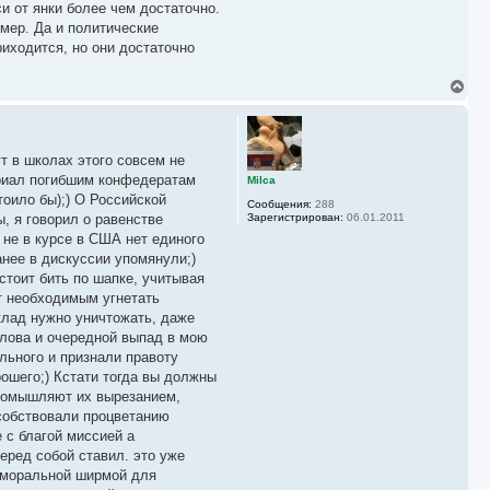
си от янки более чем достаточно.
имер. Да и политические
иходится, но они достаточно
В
е
р
н
у
т в школах этого совсем не
т
ь
ориал погибшим конфедератам
Milca
с
оило бы);) О Российской
Сообщения:
288
я
, я говорил о равенстве
Зарегистрирован:
06.01.2011
к
 не в курсе в США нет единого
н
а
нее в дискуссии упомянули;)
ч
стоит бить по шапке, учитывая
а
ет необходимым угнетать
л
у
уклад нужно уничтожать, даже
 слова и очередной выпад в мою
ильного и признали правоту
ошего;) Кстати тогда вы должны
промышляют их вырезанием,
особствовали процветанию
 с благой миссией а
еред собой ставил. это уже
т моральной ширмой для