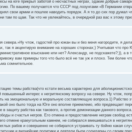
есы на юге прикрыл заботой о несчастных неграх, эдакие добрые самари
огию. По вашему получается что СССР под лозунгами «В Германии отвр
нял свои армии и пошлее наводить порядок. А я то до сих пор думал ч
ни там по щам. Так что не увлекайтесь, в очередной раз вас к этому при
ция севера.»Ну чтож, гадостей про южан вы и без меня нагородите, я де
х, так я акцентирую внимание на хороших сторонах;) Учитывая что про 
дминистративное взыскание или нет? Александр, не подскажете?;)), а в 
привожу вам примеры того что было всё не так уж и плохо. Тем более чт
сьма сомнительное.
ацию темы рабства(что кстати весьма характерно для аболиционистской 
ой повышенный интерес к негритянскому вопросу на севере. Ну чтож, по
ть на эмоциональную и моральную составляющую вопроса.1) Рабство это
какой оно было тогда на Юге оно вполне приемлемо, ибо предвещает пер
 в защиту рабства как такового, а против демонизации данного вопроса
ободы и счастья негров. Его отмена и предоставление неграм свобод е
 его отмене краеугольным камнем, не собирался вмешиваться в негритя
еглых рабов и совершенно не собирался устраивать ту бойню какая случ
онституции и виднейшие политики и деятели были солидарны со своим 