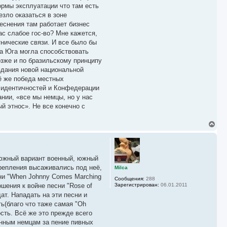
ормы эксплуатации что там есть
зло оказаться в зоне
еснения там работает бизнес
ас слабое гос-во? Мне кажется,
нические связи. И все было бы
а Юга могла способствовать
озже и по бразильскому принципу
здания новой национальной
ё же победа местных
х идентичностей и Конфедерации
нии, «все мы немцы, но у нас
й этнос». Не все конечно с
В
е
р
н
у
, южный вариант военный, южный
т
ь
репления высаживались под неё,
Milca
с
сни "When Johnny Comes Marching
Сообщения:
288
я
шения к войне песни "Rose of
Зарегистрирован:
06.01.2011
к
ат. Нападать на эти песни и
н
а
ь(благо что таже самая "Oh
ч
сть. Всё же это прежде всего
а
нным немцам за пение пивных
л