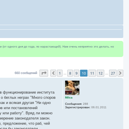
(от одного дня до года, по нарастающей). Нам очень неприятно это делать, но
Страница
10
из
27
1
8
9
10
11
12
27
Пред.
Сл
660 сообщений
…
…
 в функционирование института
у о беглых неграх "Много споров
Milca
как и всякая другая "Ни одно
Сообщения:
288
ов или постановлений
Зарегистрирован:
06.01.2011
у или работу". Вряд ли можно
мерение законодателя закон.
, предложение, что раб, чей
если бы законодатели