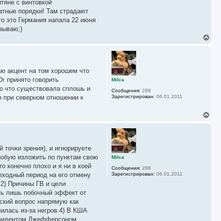
тяне с винтовкой
атные порядки! Там страдают
то это Германия напала 22 июня
зываю;)
В
е
р
н
у
лаю акцент на том хорошем что
т
ь
Юг принято говорить
Milca
с
то что существовала сплошь и
Сообщения:
288
я
о при северном отношении к
Зарегистрирован:
06.01.2011
к
н
а
В
ч
е
а
р
л
н
у
у
точки зрения), и игнорируете
т
ь
пробую изложить по пунктам свою
Milca
с
 конечно плохо и я ни в коей
Сообщения:
288
я
еходный период на его отмену
Зарегистрирован:
06.01.2011
к
.2) Причины ГВ и цели
н
а
сть лишь побочный эффект от
ч
нский вопрос напрямую как
а
илась из-за негров.4) В КША
л
у
президентом Джефферсоном