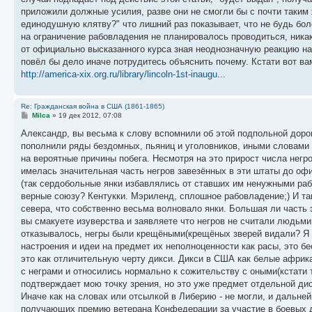
приложили должные усилия, разве они не смогли бы с почти таким
единодушную клятву?" что лишний раз показывает, что не будь бол
на ограничение рабовладения не планировалось проводиться, никак
от официально высказанного курса зная неоднозначную реакцию на 
повёл бы дело иначе потрудитесь объяснить почему. Кстати вот ва
http://america-xix.org.ru/library/lincoln-1st-inaugu
...
Re: Гражданская война в США (1861-1865)
С
Milca
»
19 дек 2012, 07:08
о
о
Александр, вы весьма к слову вспомнили об этой подпольной дорог
б
пополнили ряды бездомных, пьяниц и уголовников, иными словами 
щ
е
на вероятные причины побега. Несмотря на это прирост числа негр
н
имелась значительная часть негров завезённых в эти штаты до оф
и
е
(так сердобольные янки избавлялись от ставших им ненужными раб
верные союзу? Кентукки. Мэриленд, сплошное рабовладение;) И та
севера, что собственно весьма волновало янки. Большая ли часть 
вы смакуете изуверства и заявляете что негров не считали людьми
отказывалось, негры были крещёными(крещёных зверей видали? Я 
настроения и идеи на предмет их неполноценности как расы, это б
это как отличительную черту дикси. Дикси в США как белые африка
с неграми и относились нормально к сожительству с оными(кстати 
подтверждает мою точку зрения, но это уже предмет отдельной дис
Иначе как на словах или отсылкой в Либерию - не могли, и дальне
получающих премию ветерана Конфедерации за участие в боевых д