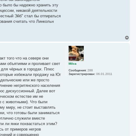
о было бы надежно хранить эту
ецессии, никакой деятельности
честный Эйб" стал бы отпираться
ования считать что Линкольн
В
е
р
н
у
кт того что на севере они
т
ь
ыми объятиями и проливает свет
Milca
с
ы для чёрных в городах. Плюс
Сообщения:
288
я
которые избежали продажу на Юг
Зарегистрирован:
06.01.2011
к
адельческие или же просто
н
а
лнение негритянского населения
ч
рос дискуссионный. Далее вот
а
еческом естестве им не
л
у
е с животными). Что были
му миру, не стоит выставлять
ки, что готовы были заниматься
 отлично служили вместе
ли ли янки похвастаться этим?
сь от примеров негров
ючений и совершенно