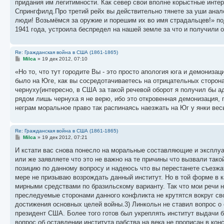
придания им легитимности. Как север свои вполне корыстные интер
Спрингфилд.Про третий рейх вы действительно тянете за уши анал
люди! Возьмёмся за оружие и порешим их во имя страдальцев!» под
1941 года, устроила беспредел на нашей земле за что и получили о
Re: Гражданская война в США (1861-1865)
С
Milca
»
19 дек 2012, 07:10
о
о
«Но то, что тут городите Вы - это просто апология юга и демониза
б
было на Юге, как вы сосредотачиваетесь на отрицательных сторона
щ
е
чернуху(интересно, в США за такой речевой оборот я получил бы а
н
рядом лишь чернуха я не верю, ибо это откровенная демонизация, 
и
е
неграм моральное право так распинаясь наезжать на Юг у янки ве
Re: Гражданская война в США (1861-1865)
С
Milca
»
19 дек 2012, 07:21
о
о
И кстати вас снова понесло на моральные составляющие и эксплуат
б
или же заявляете что это не важно на те причины что вызвали так
щ
е
позицию по данному вопросу и надеюсь что вы перестанете съезжа
н
мере не призываю возрождать данный институт. Но в той форме в 
и
е
мирными средствами по бразильскому варианту. Так что мои речи не
преследуемые сторонами данного конфликта не крутятся вокруг св
достижения основных целей войны.3) Линкольн не ставил вопрос о
президент США. Более того готов был укреплять институт выдачи б
вопрос об оставлении института рабства на века не прописан в к