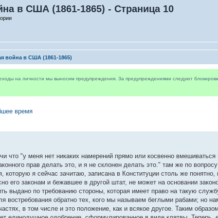
на в США (1861-1865) - Страница 10
тории
я война в США (1861-1865)
реходы на личности мы выносим предупреждения. За предупреждениями следуют блокировки 
йшее время
ечи что "у меня нет никаких намерений прямо или косвенно вмешиваться
аконного прав делать это, и я не склонен делать это." там же по вопрос
, которую я сейчас зачитаю, записана в Конституции столь же понятно, 
сно его законам и бежавшее в другой штат, не может на основании закон
ть выдано по требованию стороны, которая имеет право на такую служб
ля востребования обратно тех, кого мы называем беглыми рабами; но на
стях, в том числе и это положение, как и всякое другое. Таким образом
чает единодушное одобрение, сформулированное в виде клятвы. Теперь, 