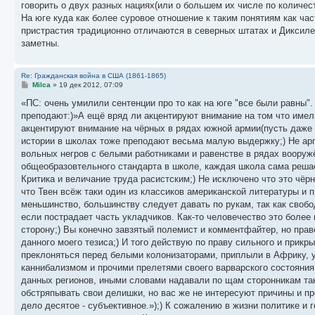
говорить о двух разных нациях(или о большем их числе по количест
На юге куда как более суровое отношение к таким понятиям как час
пристрастия традиционно отличаются в северных штатах и Диксилен
заметны.
Re: Гражданская война в США (1861-1865)
С
Milca
»
19 дек 2012, 07:09
о
о
«ПС: очень умилили сентенции про то как на юге "все были равны".
б
преподают:)»А ещё вряд ли акцентируют внимание на том что име
щ
е
акцентируют внимание на чёрных в рядах южной армии(пусть даже
н
истории в школах тоже преподают весьма малую выдержку;) Не аргу
и
е
вольных негров с белыми работниками и равенстве в рядах вооружё
общеобразовтельного стандарта в школе, каждая школа сама решае
Критика и величание труда расистским;) Не исключено что это чёрн
что Твен всёж таки один из классиков американской литературы и 
меньшинство, большинству следует давать по рукам, так как свобо
если пострадает часть укладчиков. Как-то человечество это более 
сторону;) Вы конечно завзятый полемист и комментфайтер, но право
данного моего тезиса;) И того действую по праву сильного и при
преклоняться перед белыми колонизаторами, приплыли в Африку, 
каннибализмом и прочими прелетями своего варварского состояния
данных регионов, иными словами надавали по щам сторонникам так
обстряпывать свои делишки, но вас же не интересуют причины и пре
дело десятое - субъективное.»);) К сожалению в жизни политике 