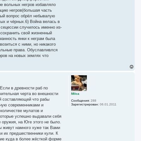
ие вольных негров избавляло
ацию негров(большая часть
вый вопрос обрёл небывалую
ых и чёрных.6) Война велась в
сецессии случилось именно из-
 сохранить свой жизненный
манность янки к неграм была
озиться с ними, но никакого
тельные права. Обуславливлся
оров на новых землях что
В
е
р
н
у
Если в древности раб по
т
ь
чительная черта во внешности
Milca
с
ой составляющей что рабы
Сообщения:
288
я
нную современниками и
Зарегистрирован:
06.01.2011
к
количестве мулатов и
н
а
 которые успешно выдавали себя
ч
 оружия, на Юге этого не было.
а
ры живут намного хуже так Вами
л
у
и их предшественники кули. К
ние куда в более жёсткой форме