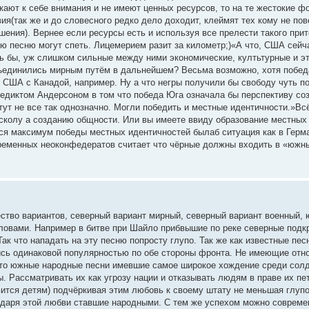
екают к себе внимания и не имеют ценных ресурсов, то на те жестокие ф
(так же и до словесного редко дело доходит, клеймят тех кому не пове
шения). Вернее если ресурсы есть и используя все прелести такого прит
ю песню могут спеть. Лицемерием разит за километр;)«А что, США сейч
ь бы, уж слишком сильные между ними экономические, култьтурные и эт
Объединились мирным путём в дальнейшем? Весьма возможно, хотя побед
 США с Канадой, например. Ну а что негры получили бы свободу чуть п
едиктом Андерсоном в том что победа Юга означала бы перспективу со
тут не все так однозначно. Могли победить и местные идентичности.»Вс
расколу а созданию общности. Или вы имеете ввиду образование местны
ся максимум победы местных идентичностей былаб ситуация как в Герма
овременных неоконфедератов считает что чёрные должны входить в «южны
жество вариантов, северный вариант мирный, северный вариант военный
овами. Например в битве при Шайло прибвышие по реке северные подк
к что нападать на эту песню попросту глупо. Так же как известные пе
ались одинаковой популярностью по обе стороны фронта. Не имеющие отно
росто южные народные песни имевшие самое широкое хождение среди солд
. Рассматривать их как угрозу нации и отказывать людям в праве их пет
ится детям) подчёркивая этим любовь к своему штату не меньшая глупо
одаря этой любви ставшие народными. С тем же успехом можно совреме