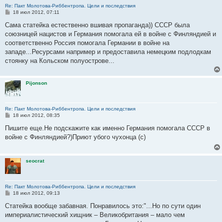
Re: Пакт Молотова-Риббентропа. Цели и последствия
С
18 июл 2012, 07:11
о
о
Сама статейка естественно вшивая пропаганда)) СССР была
б
союзницей нацистов и Германия помогала ей в войне с Финляндией и
щ
е
соответственно Россия помогала Германии в войне на
н
западе...Ресурсами например и предоставила немецким подлодкам
и
е
стоянку на Кольском полуострове...
Pijonson
Re: Пакт Молотова-Риббентропа. Цели и последствия
С
18 июл 2012, 08:35
о
о
Пишите еще.Не подскажите как именно Германия помогала СССР в
б
войне с Финляндией?)Приют убого чухонца (с)
щ
е
н
и
seocrat
е
Re: Пакт Молотова-Риббентропа. Цели и последствия
С
18 июл 2012, 09:13
о
о
Статейка вообще забавная. Понравилось это:"...Но по сути один
б
империалистический хищник – Великобритания – мало чем
щ