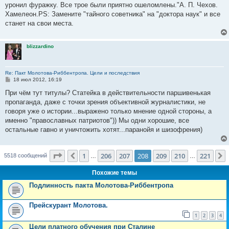
уронил фуражку. Все трое были приятно ошеломлены."А. П. Чехов.
Хамелеон.PS: Замените "тайного советника" на "доктора наук" и все
станет на свои места.
blizzardino
Re: Пакт Молотова-Риббентропа. Цели и последствия
С
18 июл 2012, 16:19
о
о
При чём тут титулы? Статейка в действительности паршивенькая
б
пропаганда, даже с точки зрения объективной журналистики, не
щ
е
говоря уже о истории...выражено только мнение одной стороны, а
н
именно "православных патриотов")) Мы одни хорошие, все
и
е
остальные гавно и уничтожить хотят...паранойя и шизофрения)
Страница
208
из
221
1
206
207
208
209
210
221
Пред.
5518 сообщений
…
…
Похожие темы
Подлинность пакта Молотова-Риббентропа
Прейскурант Молотова.
1
2
3
4
Цели платного обучения при Сталине