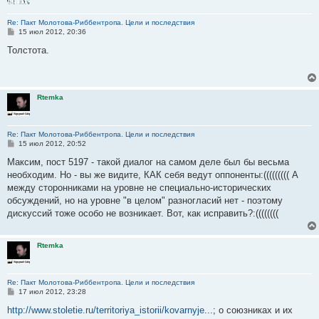
Re: Пакт Молотова-Риббентропа. Цели и последствия
С
15 июл 2012, 20:36
о
о
Толстота.
б
щ
е
н
и
Rtemka
е
Re: Пакт Молотова-Риббентропа. Цели и последствия
С
15 июл 2012, 20:52
о
о
Максим, пост 5197 - такой диалог на самом деле был бы весьма
б
необходим. Но - вы же видите, КАК себя ведут оппоненты:((((((((( А
щ
е
между сторонниками на уровне не специально-исторических
н
обсуждений, но на уровне "в целом" разногласий нет - поэтому
и
е
дискуссий тоже особо не возникает. Вот, как исправить?:((((((((
Rtemka
Re: Пакт Молотова-Риббентропа. Цели и последствия
С
17 июл 2012, 23:28
о
о
http://www.stoletie.ru/territoriya_istorii/kovarnyje
...; о союзниках и их
б