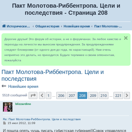
Пакт Молотова-Риббентропа. Цели и
последствия - Страница 208
Исторический форум
Общая история
Новейшее время
Пакт Молотова-Риббентропа. Цели и последствия
Дорогие друзья! Это форум об истории, а не о форумчанах. За любое хамство и
переходы на личности мы выносим предупреждения. За предупреждениями
следуют блокировки (от одного дня до года, по нарастающей). Нам очень
неприятно это делать, но приходится. Будьте терпимее к своим оппонентам,
пожалуйста
Пакт Молотова-Риббентропа. Цели и
последствия
⇐
Новейшее время
Страница
208
из
221
1
206
207
208
209
210
221
Пред.
5518 сообщений
…
…
blizzardino
Re: Пакт Молотова-Риббентропа. Цели и последствия
С
15 июл 2012, 11:09
о
о
И пошла опять чушь писать гэбистская губерния))Совок управлялся