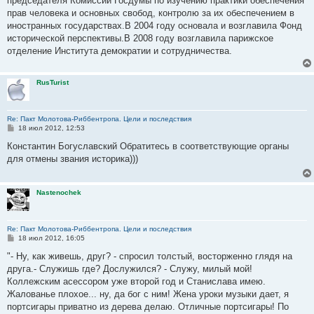
председателя Комиссии Госдумы по изучению практики обеспечения
прав человека и основных свобод, контролю за их обеспечением в
иностранных государствах.В 2004 году основала и возглавила Фонд
исторической перспективы.В 2008 году возглавила парижское
отделение Института демократии и сотрудничества.
RusTurist
Re: Пакт Молотова-Риббентропа. Цели и последствия
С
18 июл 2012, 12:53
о
о
Константин Богуславский Обратитесь в соответствующие органы
б
для отмены звания историка)))
щ
е
н
и
Nastenochek
е
Re: Пакт Молотова-Риббентропа. Цели и последствия
С
18 июл 2012, 16:05
о
о
"- Ну, как живешь, друг? - спросил толстый, восторженно глядя на
б
друга.- Служишь где? Дослужился? - Служу, милый мой!
щ
е
Коллежским асессором уже второй год и Станислава имею.
н
Жалованье плохое... ну, да бог с ним! Жена уроки музыки дает, я
и
е
портсигары приватно из дерева делаю. Отличные портсигары! По