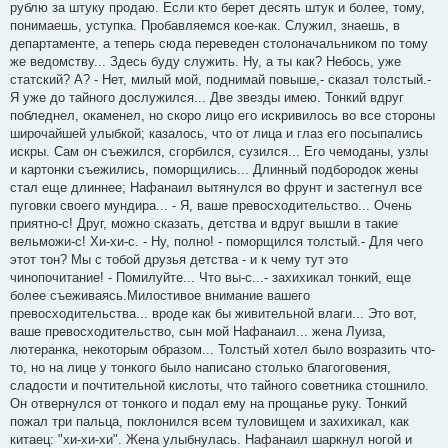
рублю за штуку продаю. Если кто берет десять штук и более, тому,
понимаешь, уступка. Пробавляемся кое-как. Служил, знаешь, в
департаменте, а теперь сюда переведен столоначальником по тому
же ведомству... Здесь буду служить. Ну, а ты как? Небось, уже
статский? А? - Нет, милый мой, поднимай повыше,- сказал толстый.-
Я уже до тайного дослужился... Две звезды имею. Тонкий вдруг
побледнел, окаменел, но скоро лицо его искривилось во все стороны
широчайшей улыбкой; казалось, что от лица и глаз его посыпались
искры. Сам он съежился, сгорбился, сузился... Его чемоданы, узлы
и картонки съежились, поморщились... Длинный подбородок жены
стал еще длиннее; Нафанаил вытянулся во фрунт и застегнул все
пуговки своего мундира... - Я, ваше превосходительство... Очень
приятно-с! Друг, можно сказать, детства и вдруг вышли в такие
вельможи-с! Хи-хи-с. - Ну, полно! - поморщился толстый.- Для чего
этот тон? Мы с тобой друзья детства - и к чему тут это
чинопочитание! - Помилуйте... Что вы-с...- захихикал тонкий, еще
более съеживаясь.Милостивое внимание вашего
превосходительства... вроде как бы живительной влаги... Это вот,
ваше превосходительство, сын мой Нафанаил... жена Луиза,
лютеранка, некоторым образом... Толстый хотел было возразить что-
то, но на лице у тонкого было написано столько благоговения,
сладости и почтительной кислоты, что тайного советника стошнило.
Он отвернулся от тонкого и подал ему на прощанье руку. Тонкий
пожал три пальца, поклонился всем туловищем и захихикал, как
китаец: "хи-хи-хи". Жена улыбнулась. Нафанаил шаркнул ногой и