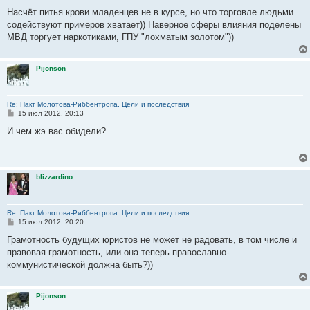
о
о
Насчёт питья крови младенцев не в курсе, но что торговле людьми
б
содействуют примеров хватает)) Наверное сферы влияния поделены
щ
е
МВД торгует наркотиками, ГПУ "лохматым золотом"))
н
и
е
Pijonson
Re: Пакт Молотова-Риббентропа. Цели и последствия
С
15 июл 2012, 20:13
о
о
И чем жэ вас обидели?
б
щ
е
н
и
blizzardino
е
Re: Пакт Молотова-Риббентропа. Цели и последствия
С
15 июл 2012, 20:20
о
о
Грамотность будущих юристов не может не радовать, в том числе и
б
правовая грамотность, или она теперь православно-
щ
е
коммунистической должна быть?))
н
и
е
Pijonson