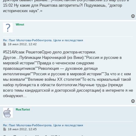
б
15:02 Ну какие для Решетова авторитеты?! Подумаешь, "доктор
щ
е
исторических наук".=
н
и
е
Winst
Re: Пакт Молотова-Риббентропа. Цели и последствия
С
18 июл 2012, 12:42
о
о
#5214Исаак РешетовОдно дело доктора-историки.
б
Другое...Публикации Нарочницкой (из Вики):"Россия и русские в
щ
е
мировой истории""Правда о чеченском синдроме
н
правозащитников""Революция — духовное детище
и
е
интеллигенции""Россия и русские в мировой истории""За что и с кем
мы воевали""Великие войны XX столетия"То есть нормальный такой
набор публициста в области болтологии.Научные труды (прежде
всего темы кандидатской и докторской диссертации) в интернете я не
обнаружил...
RusTurist
Re: Пакт Молотова-Риббентропа. Цели и последствия
С
18 июл 2012, 12:45
о