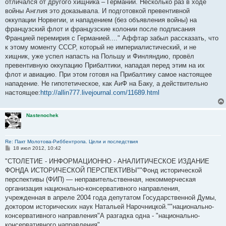
е
отличался от другого хищника – Германии. Несколько раз в ходе
н
войны Англия это доказывала. И подготовкой превентивной
и
е
оккупации Норвегии, и нападением (без объявления войны) на
французский флот и французские колонии после подписания
Францией перемирия с Германией...." Аффтар забыл рассказать, что
к этому моменту СССР, который не империалистический, и не
хищник, уже успел напасть на Польшу и Финляндию, провёл
превентивную оккупацию Прибалтики, нападая перед этим на их
флот и авиацию. При этом готовя на Прибалтику самое настоящее
нападение. Не гипотетическое, как АиФ на Баку, а действительно
настоящее:
http://allin777.livejournal.com/11689.html
Nastenochek
Re: Пакт Молотова-Риббентропа. Цели и последствия
С
18 июл 2012, 10:42
о
о
"СТОЛЕТИЕ - ИНФОРМАЦИОННО - АНАЛИТИЧЕСКОЕ ИЗДАНИЕ
б
ФОНДА ИСТОРИЧЕСКОЙ ПЕРСПЕКТИВЫ""Фонд исторической
щ
е
перспективы (ФИП) — неправительственная, некоммерческая
н
организация национально-консервативного направления,
и
е
учрежденная в апреле 2004 года депутатом Государственной Думы,
доктором исторических наук Натальей Нарочницкой.""национально-
консервативного направления"А разгадка одна - "национально-
консервативного направления".