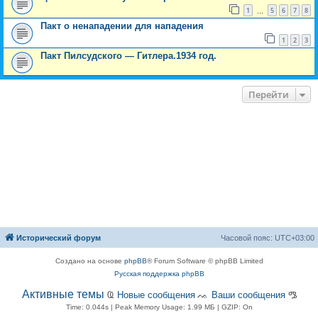
1
5
6
7
8
…
Пакт о ненападении для нападения
1
2
3
Пакт Пилсудского — Гитлера.1934 год.
Перейти
Исторический форум
Часовой пояс:
UTC+03:00
Создано на основе
phpBB
® Forum Software © phpBB Limited
Русская поддержка phpBB
Активные темы
Ҩ
Новые сообщения
ᨕ
Ваши сообщения
ᎂ
Time: 0.044s
| Peak Memory Usage: 1.99 МБ | GZIP: On