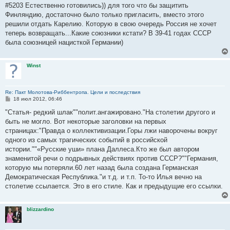
о
#5203 Естественно готовились)) для того что бы защитить
б
Финляндию, достаточно было только пригласить, вместо этого
щ
е
решили отдать Карелию. Которую в свою очередь Россия не хочет
н
теперь возвращать...Какие союзники кстати? В 39-41 годах СССР
и
е
была союзницей нацисткой Германии)
Winst
Re: Пакт Молотова-Риббентропа. Цели и последствия
С
18 июл 2012, 06:46
о
о
"Статья- редкий шлак""полит.ангажировано."На столетии другого и
б
быть не могло. Вот некоторые заголовки на первых
щ
е
страницах:"Правда о коллективизации.Горы лжи наворочены вокруг
н
одного из самых трагических событий в российской
и
е
истории.""«Русские уши» плана Даллеса.Кто же был автором
знаменитой речи о подрывных действиях против СССР?""Германия,
которую мы потеряли.60 лет назад была создана Германская
Демократическая Республика."и т.д. и т.п. То-то Илья вечно на
столетие ссылается. Это в его стиле. Как и предыдущие его ссылки.
blizzardino