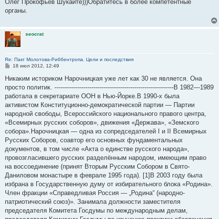
о
Олег Прокофьев Шукайте)))Обратитесь в более компетентные
б
органы.
щ
е
н
и
seocrat
е
Re: Пакт Молотова-Риббентропа. Цели и последствия
С
18 июл 2012, 12:49
о
о
Никаким историком Нарочницкая уже лет как 30 не является. Она
б
просто политик. -------------------------------------------------------------В 1982—1989
щ
е
работала в секретариате ООН в Нью-Йорке.В 1990-х была
н
активистом Конституционно-демократической партии — Партии
и
е
народной свободы, Всероссийского национального правого центра,
«Всемирных русских соборов», движения «Держава», «Земского
собора».Нарочницкая — одна из сопредседателей I и II Всемирных
Русских Соборов, соавтор его основных фундаментальных
документов, в том числе «Акта о единстве русского народа»,
провозгласившего русских разделённым народом, имеющим право
на воссоединение (принят Вторым Русским Собором в Свято-
Даниловом монастыре в феврале 1995 года). [1]В 2003 году была
избрана в Государственную думу от избирательного блока «Родина».
Член фракции «Справедливая Россия — „Родина“ (народно-
патриотический союз)». Занимала должности заместителя
председателя Комитета Госдумы по международным делам,