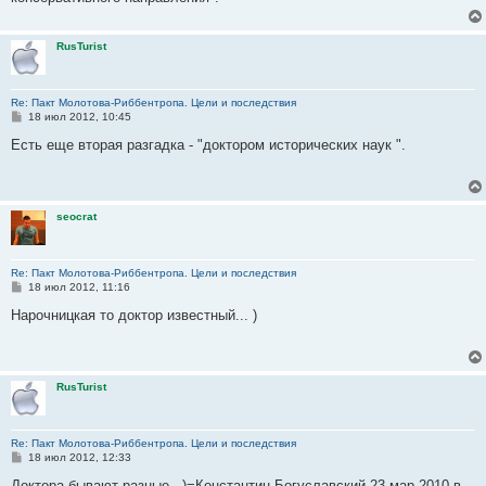
RusTurist
Re: Пакт Молотова-Риббентропа. Цели и последствия
С
18 июл 2012, 10:45
о
о
Есть еще вторая разгадка - "доктором исторических наук ".
б
щ
е
н
и
seocrat
е
Re: Пакт Молотова-Риббентропа. Цели и последствия
С
18 июл 2012, 11:16
о
о
Нарочницкая то доктор известный... )
б
щ
е
н
и
RusTurist
е
Re: Пакт Молотова-Риббентропа. Цели и последствия
С
18 июл 2012, 12:33
о
о
Доктора бывают разные...)=Константин Богуславский 23 мар 2010 в