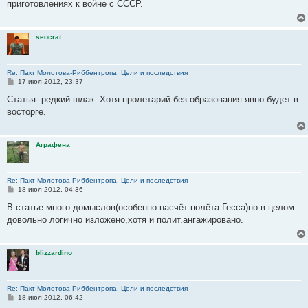
приготовлениях к войне с СССР.
щ
е
н
и
seocrat
е
Re: Пакт Молотова-Риббентропа. Цели и последствия
С
17 июл 2012, 23:37
о
о
Статья- редкий шлак. Хотя пролетарий без образования явно будет в
б
восторге.
щ
е
н
и
Аграфена
е
Re: Пакт Молотова-Риббентропа. Цели и последствия
С
18 июл 2012, 04:36
о
о
В статье много домыслов(особенно насчёт полёта Гесса)но в целом
б
довольно логично изложено,хотя и полит.ангажировано.
щ
е
н
и
blizzardino
е
Re: Пакт Молотова-Риббентропа. Цели и последствия
С
18 июл 2012, 06:42
о