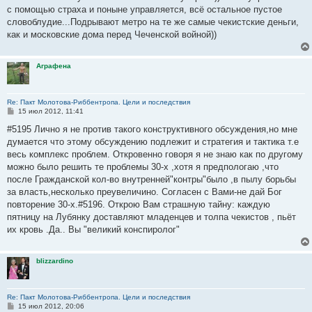
б
с помощью страха и поныне управляется, всё остальное пустое
щ
е
словоблудие...Подрывают метро на те же самые чекистские деньги,
н
как и московские дома перед Чеченской войной))
и
е
Аграфена
Re: Пакт Молотова-Риббентропа. Цели и последствия
С
15 июл 2012, 11:41
о
о
#5195 Лично я не против такого конструктивного обсуждения,но мне
б
думается что этому обсуждению подлежит и стратегия и тактика т.е
щ
е
весь комплекс проблем. Откровенно говоря я не знаю как по другому
н
можно было решить те проблемы 30-х ,хотя я предпологаю ,что
и
е
после Гражданской кол-во внутренней"контры"было ,в пылу борьбы
за власть,несколько преувеличино. Согласен с Вами-не дай Бог
повторение 30-х.#5196. Открою Вам страшную тайну: каждую
пятницу на Лубянку доставляют младенцев и толпа чекистов , пьёт
их кровь .Да.. Вы "великий конспиролог"
blizzardino
Re: Пакт Молотова-Риббентропа. Цели и последствия
С
15 июл 2012, 20:06