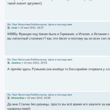
б
такой значит аргумент)
щ
е
н
и
е
Re: Пакт Молотова-Риббентропа. Цели и последствия
С
serje
»
10 июл 2012, 18:37
о
о
#4986у Франции под боком была и Германия, и Италия, и Испания с
б
вы латентный сталинист? вас это бесит и поэтому вы из всех сил п
щ
е
н
и
е
Re: Пакт Молотова-Риббентропа. Цели и последствия
С
Jeanluc
»
10 июл 2012, 18:53
о
о
А причём здесь Румыния,она вообще то Бессарабию оторвала у сл
б
щ
е
н
и
е
Re: Пакт Молотова-Риббентропа. Цели и последствия
С
blizzardino
»
10 июл 2012, 18:55
о
о
Да мне Сталин без разницы, просто вы всё время его хвалите за к
б
удовольствие))
щ