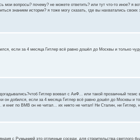
сь мои вопросы? почему? не можете ответить? или тут что-то иное? я в
риться знанием истории? я тоже могу сказать, где вы нахватались своих з
ился, если за 4 месяца Гитлер всё равно дошёл до Москвы и только чуд
 догадывались?чтоб Гитлер воевал с АиФ... или такой прозаичный тезис 
ышки он добился, если за 4 месяца Гитлер всё равно дошёл до Москвы и т
 и книг по ВМВ он не читал... их никто не читал! Ни Сталин, ни Гитлер,
ляндия с Румынией это отличные соседи, для строительства светлого б