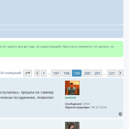
(от одного дня до года, по нарастающей). Нам очень неприятно это делать, но
Страница
199
из
221
1
197
198
199
200
201
221
Пред.
Сл
518 сообщений
…
…
я случилась- прошла по самому
ически по-одиночке, позволил
seocrat
Сообщения:
1904
Зарегистрирован:
08.12.2010
В
е
р
н