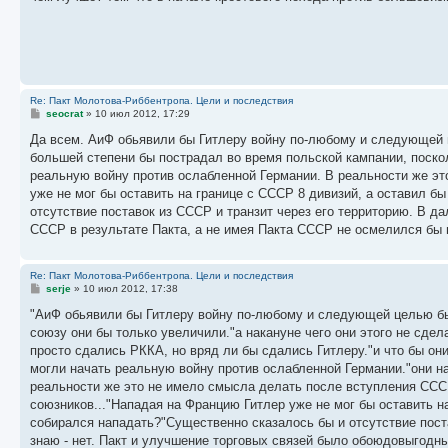
б
щ
е
н
и
е
Re: Пакт Молотова-Риббентропа. Цели и последствия
С
seocrat
»
10 июл 2012, 17:29
о
о
Да всем. АиФ обьявили бы Гитлеру войну по-любому и следующей 
б
большей степени бы пострадал во время польской кампании, поско
щ
е
реальную войну против ослабленной Германии. В реальности же эт
н
уже не мог бы оставить на границе с СССР 8 дивизий, а оставил б
и
е
отсутствие поставок из СССР и транзит через его территорию. В 
СССР в результате Пакта, а не имея Пакта СССР не осмелился бы
Re: Пакт Молотова-Риббентропа. Цели и последствия
С
serje
»
10 июл 2012, 17:38
о
о
"АиФ обьявили бы Гитлеру войну по-любому и следующей целью был
б
союзу они бы только увеличили."а накануне чего они этого не сде
щ
е
просто сдались РККА, но вряд ли бы сдались Гитлеру."и что бы он
н
могли начать реальную войну против ослабленной Германии."они н
и
е
реальности же это не имело смысла делать после вступления СССР
союзников..."Нападая на Францию Гитлер уже не мог бы оставить 
собирался нападать?"Существенно сказалось бы и отсутствие поста
знаю - нет. Пакт и улучшение торговых связей было обоюдовыгодн