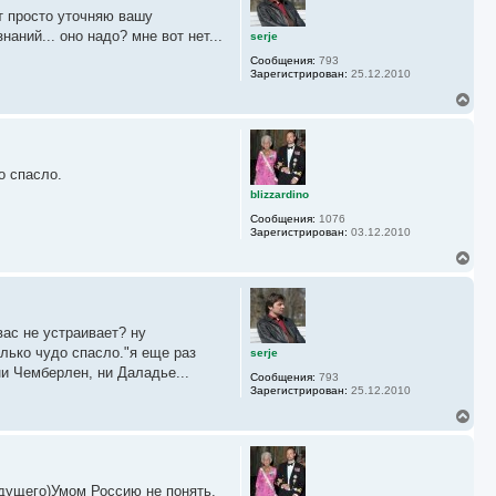
у
у
от просто уточняю вашу
т
ь
наний... оно надо? мне вот нет...
serje
с
Сообщения:
793
я
Зарегистрирован:
25.12.2010
к
н
В
а
е
ч
р
а
н
л
у
у
о спасло.
т
ь
blizzardino
с
Сообщения:
1076
я
Зарегистрирован:
03.12.2010
к
н
В
а
е
ч
р
а
н
л
у
у
вас не устраивает? ну
т
ь
олько чудо спасло."я еще раз
serje
с
 ни Чемберлен, ни Даладье...
Сообщения:
793
я
Зарегистрирован:
25.12.2010
к
н
В
а
е
ч
р
а
н
л
у
у
удущего)Умом Россию не понять,
т