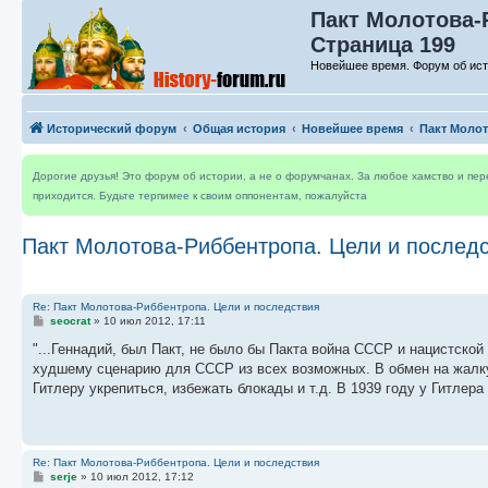
Пакт Молотова-
Страница 199
Новейшее время. Форум об ис
Исторический форум
Общая история
Новейшее время
Пакт Молот
Дорогие друзья! Это форум об истории, а не о форумчанах. За любое хамство и пе
приходится. Будьте терпимее к своим оппонентам, пожалуйста
Пакт Молотова-Риббентропа. Цели и послед
Re: Пакт Молотова-Риббентропа. Цели и последствия
С
seocrat
»
10 июл 2012, 17:11
о
о
"...Геннадий, был Пакт, не было бы Пакта война СССР и нацистской
б
худшему сценарию для СССР из всех возможных. В обмен на жалку
щ
е
Гитлеру укрепиться, избежать блокады и т.д. В 1939 году у Гитлер
н
и
е
Re: Пакт Молотова-Риббентропа. Цели и последствия
С
serje
»
10 июл 2012, 17:12