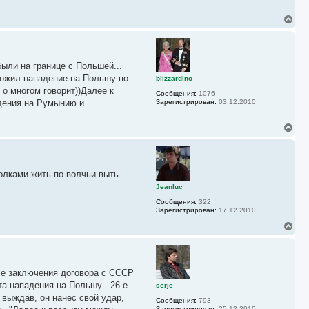
у
В
е
р
н
у
были на границе с Польшей...
т
ь
тложил нападение на Польшу по
blizzardino
с
 о многом говорит))Далее к
Сообщения:
1076
я
дения на Румынию и
Зарегистрирован:
03.12.2010
к
н
а
В
ч
е
а
р
л
н
у
у
олками жить по волчьи выть.
т
ь
Jeanluc
с
Сообщения:
322
я
Зарегистрирован:
17.12.2010
к
н
В
а
е
ч
р
а
н
л
у
у
сле заключения договора с СССР
т
ь
а нападения на Польшу - 26-е...
serje
с
 выждав, он нанес свой удар,
Сообщения:
793
я
Зарегистрирован:
25.12.2010