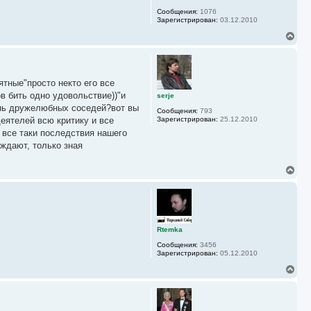
с
Сообщения:
1076
я
Зарегистрирован:
03.12.2010
к
н
В
а
е
ч
р
а
н
л
у
у
ятные"просто некто его все
т
ь
в бить одно удовольствие))"и
serje
с
чень дружелюбных соседей?вот вы
Сообщения:
793
я
деятелей всю критику и все
Зарегистрирован:
25.12.2010
к
 все таки последствия нашего
н
а
уждают, только зная
ч
а
В
л
е
у
р
н
у
т
ь
Rtemka
с
Сообщения:
3456
я
Зарегистрирован:
05.12.2010
к
н
В
а
е
ч
р
а
н
л
у