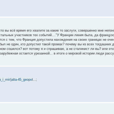
осто вы всё время его хвалите за какие то заслуги, совершенно мне непон
стальных участников тех событий...."У Франции линия была, да французо
ится с тем, что Франция допустила нахождения на своих границах не о
был не один, кто допустил такой промах? почему вы из всех тогдашних 
ном сошелся? вот потому я и спрашиваю, а не сталинист ли вы? или это
зарубежная остается урезанной... в итоге о мировой истории люди расс
a_i_mir/jalta-45_geopol
...;