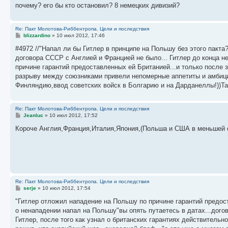
почему? его бы кто остановил? 8 немецких дивизий?
Re: Пакт Молотова-Риббентропа. Цели и последствия
С
blizzardino
»
10 июл 2012, 17:46
о
о
#4972 //"Напал ли бы Гитлер в принципе на Польшу без этого пакта?
б
договора СССР с Англией и Францией не было... Гитлер до конца н
щ
е
причине гарантий предоставленных ей Британией...и только после 
н
разрыву между союзниками привели непомерные аппетиты и амбиц
и
е
Финляндию,ввод советских войск в Болгарию и на Дарданеллы!))Та
Re: Пакт Молотова-Риббентропа. Цели и последствия
С
Jeanluc
»
10 июл 2012, 17:52
о
о
Короче Англия,Франция,Италия,Япония,(Польша и США в меньшей ст
б
щ
е
н
и
е
Re: Пакт Молотова-Риббентропа. Цели и последствия
С
serje
»
10 июл 2012, 17:54
о
о
"Гитлер отложил нападение на Польшу по причине гарантий предост
б
о ненападении напал на Польшу"вы опять путаетесь в датах...догово
щ
е
Гитлер, после того как узнал о британских гарантиях действительн
н