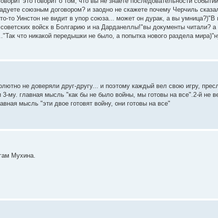
 говорит"это говорит о том, что вы не знаете последовательности событи
дуете союзным договором? и заодно не скажете почему Черчиль сказал
то-то Уинстон не видит в упор союза... может он дурак, а вы умница?)"В
ветских войск в Болгарию и на Дарданеллы!"вы документы читали? а н
."Так что никакой передышки не было, а попытка нового раздела мира)"н
солютно не доверяли друг-другу... и поэтому каждый вел свою игру, пресл
 3-му. главная мысль "как бы не было войны, мы готовы на все".2-й не в
главная мысль "эти двое готовят войну, они готовы на все"
гам Мухина.