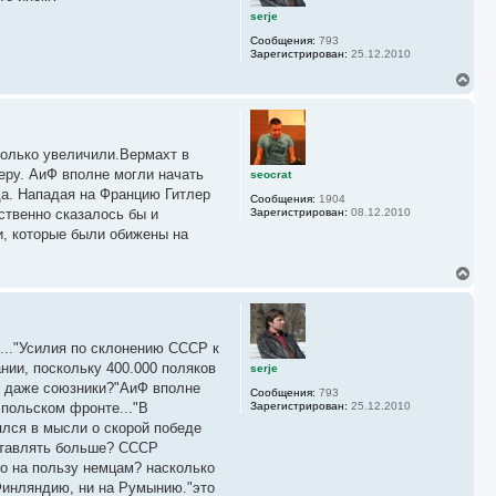
ь
serje
с
Сообщения:
793
я
Зарегистрирован:
25.12.2010
к
н
В
а
е
ч
р
а
н
л
у
у
только увеличили.Вермахт в
т
ь
еру. АиФ вполне могли начать
seocrat
с
да. Нападая на Францию Гитлер
Сообщения:
1904
я
ственно сказалось бы и
Зарегистрирован:
08.12.2010
к
и, которые были обижены на
н
а
ч
В
а
е
л
р
у
н
у
..."Усилия по склонению СССР к
т
ь
нии, поскольку 400.000 поляков
serje
с
ли даже союзники?"АиФ вполне
Сообщения:
793
я
 польском фронте..."В
Зарегистрирован:
25.12.2010
к
ялся в мысли о скорой победе
н
а
оставлять больше? СССР
ч
ко на пользу немцам? насколько
а
 Финляндию, ни на Румынию."это
л