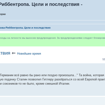
Риббентропа. Цели и последствия -
тории
ова-Риббентропа. Цели и последствия
реходы на личности мы выносим предупреждения. За предупреждениями следуют блокировки 
ствия
⇐
Новейшее время
5
 Германии всё равно бы рано или поздно произошла..." Та война, котора
ю подачку Сталин позволил Гитлеру разобраться со всей Европой практ
а и союзников-то не было, кроме смешной Италии.