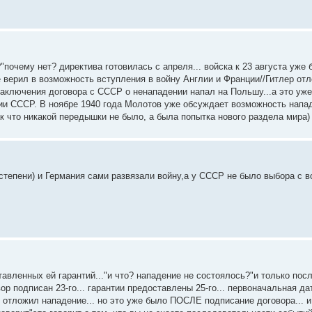
"почему нет? директива готовилась с апреля... войска к 23 августа уже 
е верил в возможность вступления в войну Англии и Франции//Гитлер о
заключения договора с СССР о ненападении напал на Польшу...а это уже
ии СССР. В ноябре 1940 года Молотов уже обсуждает возможность напа
к что никакой передышки не было, а была попытка нового раздела мира)
епени) и Германия сами развязали войну,а у СССР не было выбора с в
авленных ей гарантий..."и что? нападение не состоялось?"и только по
р подписан 23-го... гарантии предоставлены 25-го... первоначальная дат
о отложил нападение... но это уже было ПОСЛЕ подписание договора... и