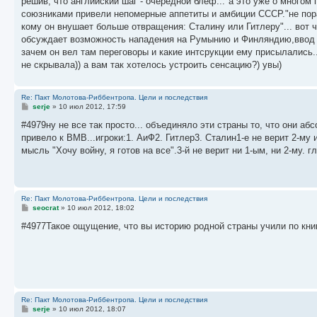
решив, что английский шаг - очередной блеф..."а это уже о многом
и
е
союзниками привели непомерные аппетиты и амбиции СССР."не пора
кому он внушает больше отвращения: Сталину или Гитлеру"... вот ч
обсуждает возможность нападения на Румынию и Финляндию,ввод со
зачем он вел там переговоры и какие интсрукции ему присылались..
не скрывала)) а вам так хотелось устроить сенсацию?) увы)
Re: Пакт Молотова-Риббентропа. Цели и последствия
С
serje
»
10 июл 2012, 17:59
о
о
#4979ну не все так просто... объединяло эти страны то, что они аб
б
привело к ВМВ...игроки:1. АиФ2. Гитлер3. Сталин1-е не верит 2-му и
щ
е
мысль "Хочу войну, я готов на все".3-й не верит ни 1-ым, ни 2-му. 
н
и
е
Re: Пакт Молотова-Риббентропа. Цели и последствия
С
seocrat
»
10 июл 2012, 18:02
о
о
#4977Такое ощущение, что вы историю родной страны учили по кни
б
щ
е
н
и
е
Re: Пакт Молотова-Риббентропа. Цели и последствия
С
serje
»
10 июл 2012, 18:07
о