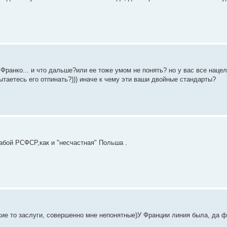
 Франко... и что дальше?или ее тоже умом не понять? но у вас все наце
ытаетесь его отпинать?))) иначе к чему эти ваши двойные стандарты?
абой РСФСР,как и "несчастная" Польша .
акие то заслуги, совершенно мне непонятные)У Франции линия была, да 