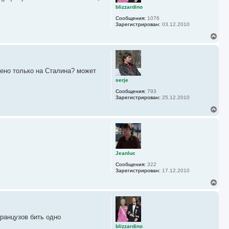
ь
blizzardino
с
Сообщения:
1076
я
Зарегистрирован:
03.12.2010
к
н
В
а
е
ч
р
а
н
л
у
у
лено только на Сталина? может
т
ь
serje
с
Сообщения:
793
я
Зарегистрирован:
25.12.2010
к
н
В
а
е
ч
р
а
н
л
у
у
т
ь
Jeanluc
с
Сообщения:
322
я
Зарегистрирован:
17.12.2010
к
н
В
а
е
ч
р
а
н
л
у
у
французов бить одно
т
ь
blizzardino