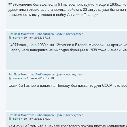
о
о
#4970конечно больше, если б Гитлера приструнили еще в 1935... н
б
директива готовилась с апреля... войска к 23 августа уже были на 
щ
е
возможность вступления в войну Англии и Франции
н
и
е
Re: Пакт Молотова-Риббентропа. Цели и последствия
С
serje
»
10 июл 2012, 17:13
о
о
#4971жаль, но в 1939 г. ни 12томник о Второй Мировой, ни другие 
б
шара у него наверняка не было))во Франции в 1939 тоже н знали, что
щ
е
н
и
е
Re: Пакт Молотова-Риббентропа. Цели и последствия
С
seocrat
»
10 июл 2012, 17:18
о
о
Если бы Гитлер и напал на Польшу без пакта, то для СССР- это всё
б
щ
е
н
и
е
Re: Пакт Молотова-Риббентропа. Цели и последствия
С
serje
»
10 июл 2012, 17:20
о
о
чем лучше? тем что в начале крестового похода против большевизм