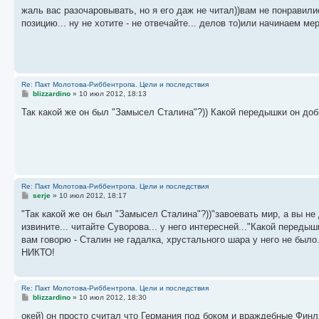
о
жаль вас разочаровывать, но я его даж не читал))вам не понравили
б
позицию... ну не хотите - не отвечайте... делов то)или начинаем ме
щ
е
н
и
е
Re: Пакт Молотова-Риббентропа. Цели и последствия
С
blizzardino
»
10 июл 2012, 18:13
о
о
Так какой же он был "Замысел Сталина"?)) Какой передышки он доб
б
щ
е
н
и
е
Re: Пакт Молотова-Риббентропа. Цели и последствия
С
serje
»
10 июл 2012, 18:17
о
о
"Так какой же он был "Замысел Сталина"?))"завоевать мир, а вы не
б
извините... читайте Суворова... у него интересней..."Какой перед
щ
е
вам говорю - Сталин не гадалка, хрустального шара у него не было..
н
НИКТО!
и
е
Re: Пакт Молотова-Риббентропа. Цели и последствия
С
blizzardino
»
10 июл 2012, 18:30
о
о
окей) он просто считал что Германия под боком и враждебные Фин