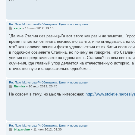
е
н
и
е
Re: Пакт Молотова-Риббентропа. Цели и последствия
С
serje
»
10 июл 2012, 19:13
о
о
"Да мне Сталин без разницы"а вот этого как раз и не заметно..."пр
б
время пытается отпинать неизвестно за что, и не оглядываясь на о
щ
е
что? как наличие линии и факта удовольствия от их битья соотнос
н
в подобном обвиняете Сталина. но почему не говорите, что Сталин 
и
е
усилия сосредотачиваете на одном лишь Сталина? на нем свет кли
обучения, где главный упор делается на отечественную историю, а 
отечественную и следовательно однобоко...
Re: Пакт Молотова-Риббентропа. Цели и последствия
С
Rtemka
»
10 июл 2012, 20:45
о
о
Не совсем в тему, но мысль интересная:
http://www.stoletie.ru/rossiy
б
щ
е
н
и
е
Re: Пакт Молотова-Риббентропа. Цели и последствия
С
blizzardino
»
11 июл 2012, 08:30
о