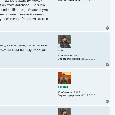
й..."Далее к разрыву между
к
 об этом договоре: "не знаю
н
а
 ноябре 1940 года Молотов уже
ч
е похоже... иначе б значли
а
у собственно Германия этого и
л
у
В
е
р
н
у
едуя свои цели, что в итоге и
т
ь
ерит ни 1-ым ни 3-му. главная
serje
с
Сообщения:
793
я
Зарегистрирован:
25.12.2010
к
н
В
а
е
ч
р
а
н
л
у
у
т
ь
seocrat
с
Сообщения:
1904
я
Зарегистрирован:
08.12.2010
к
н
В
а
е
ч
р
а
н
л