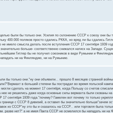
целью были бы только они. Усилия по склонению СССР к союзу они бы 
льку 400.000 поляков просто сдались РККА, но вряд ли бы сдались Гитл
о не имело смысла делать после вступления СССР 17 сентября 1939 го
ы значительно больше- соответственно снижался натиск на Западе. Суще
дальнейшем Гитлер бы не получил союзников в виде Румынии и Финлянди
 нападать ни на Финляндию, ни на Румынию.
и бы только они."ну они объявили... прошло 8 месяцев странной войны
лали?"Вермахт в большей степени бы пострадал во время польской кампа
и могли сделать на момент 17 сентября, когда Польшу со счетов списа
а нее не решились даже когда основные силы вермахта были скованы на
 17 сентября 1939 года."почему? Гамелен вот почему то только укрепл
на границе с СССР 8 дивизий, а оставил бы значительно больше"зачем 
вок из СССР"ну это бы и сказалось на СССР... или торговля была толь
ым. разве нет?" а не имея Пакта СССР не осмелился бы нападать ни на