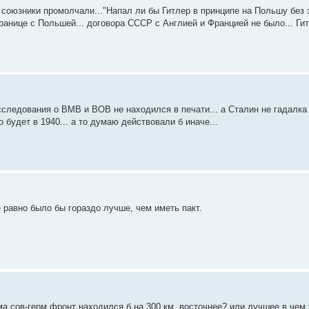
о союзники промолчали..."Напал ли бы Гитлер в принципе на Польшу без 
границе с Польшей... договора СССР с Англией и Францией не было... Ги
исследования о ВМВ и ВОВ не находился в печати... а Сталин не гадалка 
 будет в 1940... а то думаю действовали б иначе...
 равно было бы гораздо лучше, чем иметь пакт.
а сов-герм фронт находился б на 300 км. восточнее? или лучшее в чем