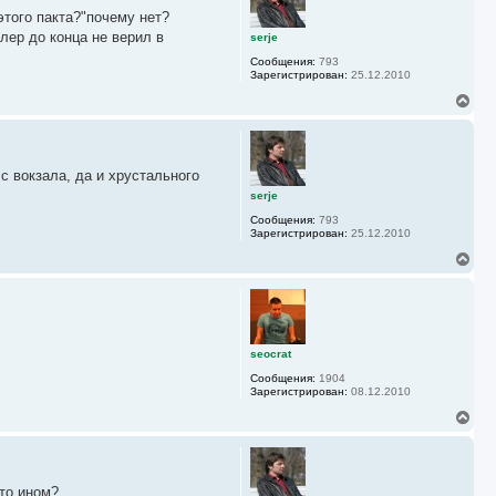
у
этого пакта?"почему нет?
т
ь
тлер до конца не верил в
serje
с
Сообщения:
793
я
Зарегистрирован:
25.12.2010
к
н
В
а
е
ч
р
а
н
л
у
у
с вокзала, да и хрустального
т
ь
serje
с
Сообщения:
793
я
Зарегистрирован:
25.12.2010
к
н
В
а
е
ч
р
а
н
л
у
у
т
ь
seocrat
с
Сообщения:
1904
я
Зарегистрирован:
08.12.2010
к
н
В
а
е
ч
р
а
н
л
у
у
 то ином?
т