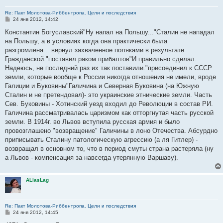
Re: Пакт Молотова-Риббентропа. Цели и последствия
С
24 янв 2012, 14:42
о
о
Константин Богуславский"Ну напал на Польшу..."Сталин не нападал
б
на Польшу, а в условиях когда она практически была
щ
е
разгромлена....вернул захваченное поляками в результате
н
Гражданской."поставил раком прибалтов"И правильно сделал.
и
е
Надеюсь, не последний раз их так поставили."присоединил к СССР
земли, которые вообще к России никогда отношения не имели, вроде
Галиции и Буковины"Галичина и Северная Буковина (на Южную
Сталин и не претендовал)- это украинские этнические земли. Часть
Сев. Буковины - Хотинский уезд входил до Революции в состав РИ.
Галичина рассматривалась царизмом как отторгнутая часть русской
земли. В 1914г. во Львов вступила русская армия и было
провозглашено "возвращение" Галичины в лоно Отечества. Абсурдно
приписывать Сталину патологическую агрессию (а ля Гитлер) -
возвращал в основном то, что в период смуты страна растеряла (ну
а Львов - компенсация за навсегда утерянную Варшаву).
ALiasLag
Re: Пакт Молотова-Риббентропа. Цели и последствия
С
24 янв 2012, 14:45
о