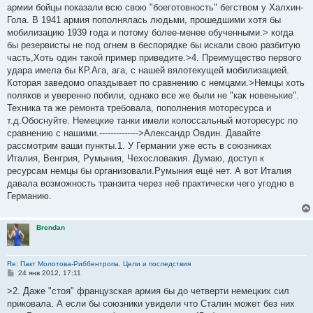
армии бойцы показали всю свою "боеготовность" бегством у Халхин-
Гола. В 1941 армия пополнялась людьми, прошедшими хотя бы
мобилизацию 1939 года и потому более-менее обученными.> когда
бы резервисты не под огнем в беспорядке бы искали свою разбитую
часть,Хоть один такой пример приведите.>4. Преимущество первого
удара имела бы КР.Ага, ага, с нашей вялотекущей мобилизацией.
Которая заведомо опаздывает по сравнению с немцами.>Немцы хоть
поляков и уверенно побили, однако все же были не "как новенькие".
Техника та же ремонта требовала, пополнения моторесурса и
т.д.Обоснуйте. Немецкие танки имели колоссальный моторесурс по
сравнению с нашими.-------------->Александр Овдин. Давайте
рассмотрим ваши пункты.1. У Германии уже есть в союзниках
Италия, Венгрия, Румыния, Чехословакия. Думаю, доступ к
ресурсам немцы бы организовали.Румыния ещё нет. А вот Италия
давала возможность транзита через неё практически чего угодно в
Германию.
Brendan
Re: Пакт Молотова-Риббентропа. Цели и последствия
С
24 янв 2012, 17:11
о
о
>2. Даже "стоя" французская армия бы до четверти немецких сил
б
приковала. А если бы союзники увидели что Сталин может без них
щ