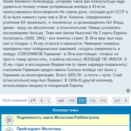
Узнаю Великого полководца, которому такое раз плюнуть!Еще надо
удивиться почему этакие унтерменьши вообще в 41-м не
капитулировали безоговорочно.На самом деле, ситуация для СССР в
41-м было намного хуже чем в 39-м. Конечно, определенное
усиление КА произошло, и технически, и организационно.Но! Мощь
армии - вещь не абсолютная, а относительная. Немцы усилились
несоизмеримо больше. Тоже мне бином Ньютона! На 2 карты Европы
посмотреть (1939, 1941) - все понятно станет. В 39-м враг был еще
хил и голоден, к 41-му отъелся и накачался. Немецкие генералы
приобрели опыт победоносных кампаний, солдаты уверенность в
победе. СОЮЗНИКОВ Германия - в 39-м (настоящих, готовых не
просто товар пропустить, а войска послать)- ВООБЩЕ НЕ ИМЕЛА. К
41-му страх и восхищение Вермахтом (а также надежда пошакалить)
союзников Германии предоставила.Сколько вообще лет было у
Германии на милитаризацию. Всего 1933-39 - и почти с нуля. Слаб
(относительно) еще был Вермахт. В 1939-41-другой коленкор,
использованы мощности покоренной Европы.
Страница
171
из
221
1
169
170
171
172
173
221
Пред.
5518 сообщений
…
…
Похожие темы
Подлинность пакта Молотова-Риббентропа
Прейскурант Молотова.