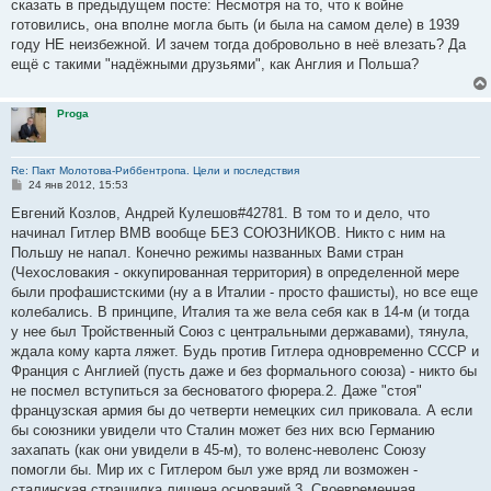
сказать в предыдущем посте: Несмотря на то, что к войне
щ
е
готовились, она вполне могла быть (и была на самом деле) в 1939
н
году НЕ неизбежной. И зачем тогда добровольно в неё влезать? Да
и
е
ещё с такими "надёжными друзьями", как Англия и Польша?
Proga
Re: Пакт Молотова-Риббентропа. Цели и последствия
С
24 янв 2012, 15:53
о
о
Евгений Козлов, Андрей Кулешов#42781. В том то и дело, что
б
начинал Гитлер ВМВ вообще БЕЗ СОЮЗНИКОВ. Никто с ним на
щ
е
Польшу не напал. Конечно режимы названных Вами стран
н
(Чехословакия - оккупированная территория) в определенной мере
и
е
были профашистскими (ну а в Италии - просто фашисты), но все еще
колебались. В принципе, Италия та же вела себя как в 14-м (и тогда
у нее был Тройственный Союз с центральными державами), тянула,
ждала кому карта ляжет. Будь против Гитлера одновременно СССР и
Франция с Англией (пусть даже и без формального союза) - никто бы
не посмел вступиться за бесноватого фюрера.2. Даже "стоя"
французская армия бы до четверти немецких сил приковала. А если
бы союзники увидели что Сталин может без них всю Германию
захапать (как они увидели в 45-м), то воленс-неволенс Союзу
помогли бы. Мир их с Гитлером был уже вряд ли возможен -
сталинская страшилка лишена оснований.3. Своевременная