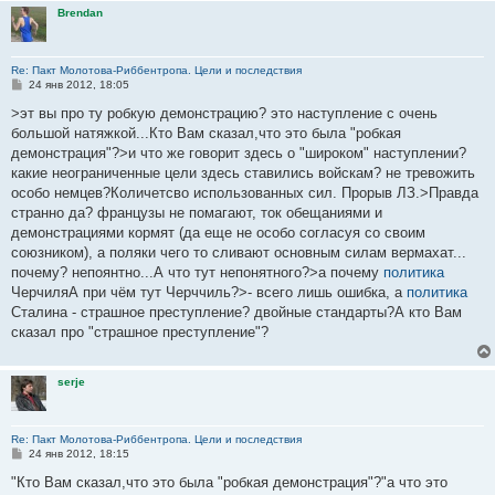
Brendan
Re: Пакт Молотова-Риббентропа. Цели и последствия
С
24 янв 2012, 18:05
о
о
>эт вы про ту робкую демонстрацию? это наступление с очень
б
большой натяжкой...Кто Вам сказал,что это была "робкая
щ
е
демонстрация"?>и что же говорит здесь о "широком" наступлении?
н
какие неограниченные цели здесь ставились войскам? не тревожить
и
е
особо немцев?Количетсво использованных сил. Прорыв ЛЗ.>Правда
странно да? французы не помагают, ток обещаниями и
демонстрациями кормят (да еще не особо согласуя со своим
союзником), а поляки чего то сливают основным силам вермахат...
почему? непоянтно...А что тут непонятного?>а почему
политика
ЧерчиляА при чём тут Черччиль?>- всего лишь ошибка, а
политика
Сталина - страшное преступление? двойные стандарты?А кто Вам
сказал про "страшное преступление"?
serje
Re: Пакт Молотова-Риббентропа. Цели и последствия
С
24 янв 2012, 18:15
о
о
"Кто Вам сказал,что это была "робкая демонстрация"?"а что это
б