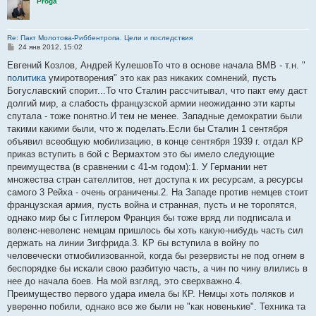
Proga
Re: Пакт Молотова-Риббентропа. Цели и последствия
С
24 янв 2012, 15:02
о
о
Евгений Козлов, Андрей КулешовТо что в основе начала ВМВ - т.н. "
б
политика
умиротворения" это как раз никаких сомнений, пусть
щ
е
Богуславский спорит...То что Сталин рассчитывал, что пакт ему даст
н
долгий мир, а слабость французской армии неожиданно эти карты
и
е
спутала - тоже понятно.И тем не менее. Западные демократии были
такими какими были, что ж поделать.Если бы Сталин 1 сентября
объявил всеобщую мобилизацию, в конце сентября 1939 г. отдал КР
приказ вступить в бой с Вермахтом это бы имело следующие
преимущества (в сравнении с 41-м годом):1. У Германии нет
множества стран сателлитов, нет доступа к их ресурсам, а ресурсы
самого 3 Рейха - очень ограничены.2. На Западе против немцев стоит
французская армия, пусть война и странная, пусть и не торопятся,
однако мир бы с Гитлером Франция бы тоже вряд ли подписала и
воленс-неволенс немцам пришлось бы хоть какую-нибудь часть сил
держать на линии Зигфрида.3. КР бы вступила в войну по
человечески отмобилизованной, когда бы резервисты не под огнем в
беспорядке бы искали свою разбитую часть, а чин по чину влились в
нее до начала боев. На мой взгляд, это сверхважно.4.
Преимущество первого удара имела бы КР. Немцы хоть поляков и
уверенно побили, однако все же были не "как новенькие". Техника та