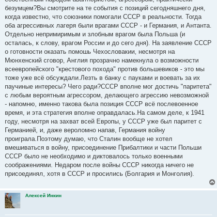
безумцем?Вы смотрите на те события с позиций сегодняшнего дня,
когда известно, что союзники помогали СССР в реальности. Тогда
оба агрессивных лагеря были врагами СССР - и Германия, и Антанта.
Отдельно непримиримым и злобным врагом была Польша (и
осталась, к слову, врагом России и до сего дня). На заявление СССР
о готовности оказать помошь Чехословакии, несмотря на
Мюнхенский сговор, Англия прозрачно намекнула о возможности
всеевропейского "крестового похода" против большевиков - это мы
тоже уже всё обсуждали.Лезть в банку с пауками и воевать за их
паучиные интересы? Чего ради?СССР вполне мог достичь "паритета"
с любым вероятным агрессором, делающего агрессию невозможной
- напомню, именно такова была позиция СССР всё послевоенное
время, и эта стратегия вполне оправдалась.На самом деле, к 1941
году, несмотря на захват всей Европы, у СССР уже был паритет с
Германией, и, даже вероломно напав, Германия войну
проиграла.Поэтому думаю, что Сталин вообще не хотел
вмешиваться в войну, присоединение Прибалтики и части Польши
СССР было не необходимо и диктовалось только военными
соображениями. Недаром после войны СССР никогда ничего не
присоединял, хотя в СССР и просились (Болгария и Монголия).
Алексей Инкин