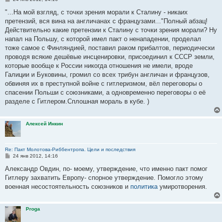
о
о
"...На мой взгляд, с точки зрения морали к Сталину - никаих
б
претензий, вся вина на англичанах с французами..."Полный абзац!
щ
е
Действительно какие претензии к Сталину с точки зрения морали? Ну
н
напал на Польшу, с которой имел пакт о ненападении, проделал
и
е
тоже самое с Финляндией, поставил раком прибалтов, периодически
проводя всякие дешёвые инсценировки, присоединил к СССР земли,
которые вообще к России никогда отношения не имели, вроде
Галиции и Буковины, громил со всех трибун англичан и французов,
обвиняя их в преступной войне с гитлеризмом, вёл переговоры о
спасении Польши с союзниками, а одновременно переговоры о её
разделе с Гитлером.Сплошная мораль в кубе. )
Алексей Инкин
Re: Пакт Молотова-Риббентропа. Цели и последствия
С
24 янв 2012, 14:16
о
о
Александр Овдин, по- моему, утверждение, что именно пакт помог
б
Гитлеру захватить Европу- спорное утверждение. Помогло этому
щ
е
военная несостоятельность союзников и
политика
умиротворения.
н
и
е
Proga