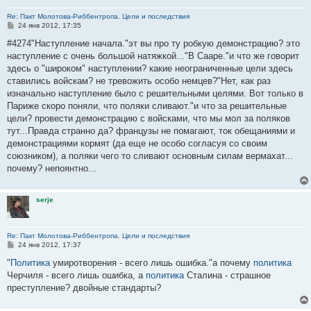
Re: Пакт Молотова-Риббентропа. Цели и последствия
С
24 янв 2012, 17:35
о
о
#4274"Наступление начала."эт вы про ту робкую демонстрацию? это
б
наступление с очень большой натяжкой..."В Сааре."и что же говорит
щ
е
здесь о "широком" наступлении? какие неограниченные цели здесь
н
ставились войскам? не тревожить особо немцев?"Нет, как раз
и
е
изначально наступление было с решительными целями. Вот только в
Париже скоро поняли, что поляки сливают."и что за решительные
цели? провести демонстрацию с войсками, что мы мол за поляков
тут...Правда странно да? французы не помагают, ток обещаниями и
демонстрациями кормят (да еще не особо согласуя со своим
союзником), а поляки чего то сливают основным силам вермахат...
почему? непоянтно...
serje
Re: Пакт Молотова-Риббентропа. Цели и последствия
С
24 янв 2012, 17:37
о
о
"
Политика
умиротворения - всего лишь ошибка."а почему
политика
б
Черчиля - всего лишь ошибка, а
политика
Сталина - страшное
щ
е
преступление? двойные стандарты?
н
и
е