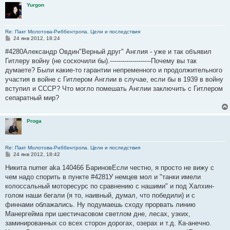
Yurgon
Re: Пакт Молотова-Риббентропа. Цели и последствия
С
24 янв 2012, 18:24
о
о
#4280Александр Овдин"Верный друг" Англия - уже и так объявил
б
Гитлеру войну (не соскочили бы).--------------------Почему вы так
щ
е
думаете? Были какие-то гарантии непременного и продолжительного
н
участия в войне с Гитлером Англии в случае, если бы в 1939 в войну
и
е
вступил и СССР? Что могло помешать Англии заключить с Гитлером
сепаратный мир?
Proga
Re: Пакт Молотова-Риббентропа. Цели и последствия
С
24 янв 2012, 18:42
о
о
Никита numer aka 140466 БариновЕсли честно, я просто не вижу с
б
чем надо спорить в пункте #4281У немцев мол и "танки имели
щ
е
колоссальный моторесурс по сравнению с нашими" и под Халхин-
н
голом наши бегали (я то, наивный, думал, что победили) и с
и
е
финнами облажались. Ну подумаешь сходу прорвать линию
Манергейма при шестичасовом светлом дне, лесах, узких,
заминированных со всех сторон дорогах, озерах и т.д. Ка-анечно.