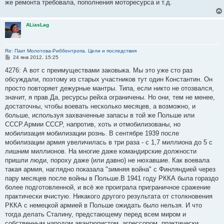
же ремонта требовала, пополнения моторесурса и т.д.
ALiasLag
Re: Пакт Молотова-Риббентропа. Цели и последствия
С
24 янв 2012, 15:25
о
о
4276: А вот с преимуществами заковыка. Мы это уже сто раз
б
обсуждали, поэтому из старых участников тут один Константин. Он
щ
е
просто повторяет дежурные мантры. Типа, если никто не отозвался,
н
значит, я прав.Да, ресурсы рейха ограничены. Но они, тем не менее,
и
е
достаточны, чтобы воевать несколько месяцев, а возможно, и
больше, используя захваченные запасы в той же Польше или
СССР.Армии СССР, напротив, хоть и отмобилизованы, но
мобилизация мобилизации рознь. В сентябре 1939 после
мобилизации армия увеличилась в три раза - с 1,7 миллиона до 5 с
лишним миллионов. На многие даже командирские должности
пришли люди, пороху даже (или давно) не нюхавшие. Как воевала
такая армия, наглядно показала "зимняя война" с Финляндией через
пару месяцев после войны в Польше.В 1941 году РККА была гораздо
более подготовленной, и всё же проиграла приграничное сражение
практически вчистую. Никакого другого результата от столкновения
РККА с немецкой армией в Польше ожидать было нельзя. И что
тогда делать Сталину, предстающему перед всем миром и
собственным народом авантюристом, агрессором, практически