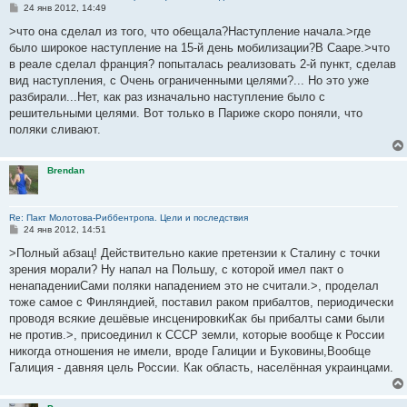
С
24 янв 2012, 14:49
о
о
>что она сделал из того, что обещала?Наступление начала.>где
б
было широкое наступление на 15-й день мобилизации?В Сааре.>что
щ
е
в реале сделал франция? попыталась реализовать 2-й пункт, сделав
н
вид наступления, с Очень ограниченными целями?... Но это уже
и
е
разбирали...Нет, как раз изначально наступление было с
решительными целями. Вот только в Париже скоро поняли, что
поляки сливают.
Brendan
Re: Пакт Молотова-Риббентропа. Цели и последствия
С
24 янв 2012, 14:51
о
о
>Полный абзац! Действительно какие претензии к Сталину с точки
б
зрения морали? Ну напал на Польшу, с которой имел пакт о
щ
е
ненападенииСами поляки нападением это не считали.>, проделал
н
тоже самое с Финляндией, поставил раком прибалтов, периодически
и
е
проводя всякие дешёвые инсценировкиКак бы прибалты сами были
не против.>, присоединил к СССР земли, которые вообще к России
никогда отношения не имели, вроде Галиции и Буковины,Вообще
Галиция - давняя цель России. Как область, населённая украинцами.