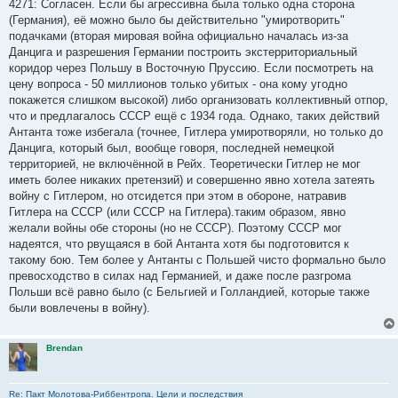
о
4271: Согласен. Если бы агрессивна была только одна сторона
б
(Германия), её можно было бы действительно "умиротворить"
щ
е
подачками (вторая мировая война официально началась из-за
н
Данцига и разрешения Германии построить экстерриториальный
и
е
коридор через Польшу в Восточную Пруссию. Если посмотреть на
цену вопроса - 50 миллионов только убитых - она кому угодно
покажется слишком высокой) либо организовать коллективный отпор,
что и предлагалось СССР ещё с 1934 года. Однако, таких действий
Антанта тоже избегала (точнее, Гитлера умиротворяли, но только до
Данцига, который был, вообще говоря, последней немецкой
территорией, не включённой в Рейх. Теоретически Гитлер не мог
иметь более никаких претензий) и совершенно явно хотела затеять
войну с Гитлером, но отсидется при этом в обороне, натравив
Гитлера на СССР (или СССР на Гитлера).таким образом, явно
желали войны обе стороны (но не СССР). Поэтому СССР мог
надеятся, что рвущаяся в бой Антанта хотя бы подготовится к
такому бою. Тем более у Антанты с Польшей чисто формально было
превосходство в силах над Германией, и даже после разгрома
Польши всё равно было (с Бельгией и Голландией, которые также
были вовлечены в войну).
Brendan
Re: Пакт Молотова-Риббентропа. Цели и последствия