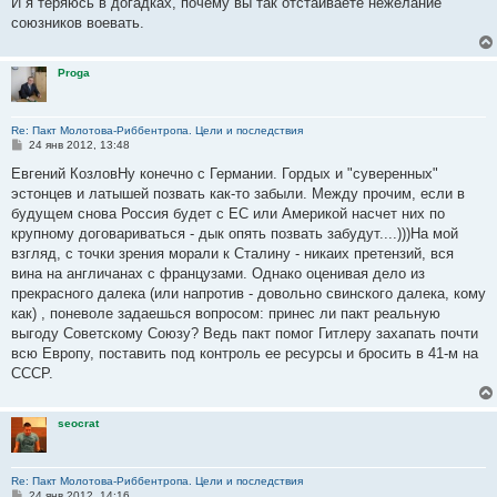
И я теряюсь в догадках, почему вы так отстаиваете нежелание
союзников воевать.
Proga
Re: Пакт Молотова-Риббентропа. Цели и последствия
С
24 янв 2012, 13:48
о
о
Евгений КозловНу конечно с Германии. Гордых и "суверенных"
б
эстонцев и латышей позвать как-то забыли. Между прочим, если в
щ
е
будущем снова Россия будет с ЕС или Америкой насчет них по
н
крупному договариваться - дык опять позвать забудут....)))На мой
и
е
взгляд, с точки зрения морали к Сталину - никаих претензий, вся
вина на англичанах с французами. Однако оценивая дело из
прекрасного далека (или напротив - довольно свинского далека, кому
как) , поневоле задаешься вопросом: принес ли пакт реальную
выгоду Советскому Союзу? Ведь пакт помог Гитлеру захапать почти
всю Европу, поставить под контроль ее ресурсы и бросить в 41-м на
СССР.
seocrat
Re: Пакт Молотова-Риббентропа. Цели и последствия
С
24 янв 2012, 14:16