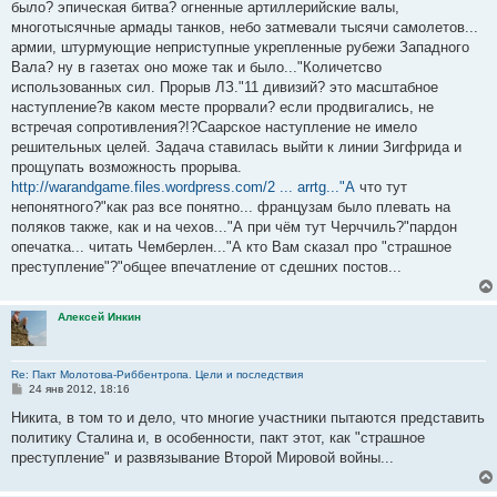
было? эпическая битва? огненные артиллерийские валы,
щ
е
многотысячные армады танков, небо затмевали тысячи самолетов...
н
армии, штурмующие неприступные укрепленные рубежи Западного
и
е
Вала? ну в газетах оно може так и было..."Количетсво
использованных сил. Прорыв ЛЗ."11 дивизий? это масштабное
наступление?в каком месте прорвали? если продвигались, не
встречая сопротивления?!?Саарское наступление не имело
решительных целей. Задача ставилась выйти к линии Зигфрида и
прощупать возможность прорыва.
http://warandgame.files.wordpress.com/2 ... arrtg..."А
что тут
непонятного?"как раз все понятно... французам было плевать на
поляков также, как и на чехов..."А при чём тут Черччиль?"пардон
опечатка... читать Чемберлен..."А кто Вам сказал про "страшное
преступление"?"общее впечатление от сдешних постов...
Алексей Инкин
Re: Пакт Молотова-Риббентропа. Цели и последствия
С
24 янв 2012, 18:16
о
о
Никита, в том то и дело, что многие участники пытаются представить
б
политику Сталина и, в особенности, пакт этот, как "страшное
щ
е
преступление" и развязывание Второй Мировой войны...
н
и
е