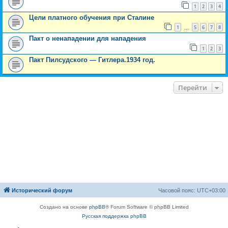
1
2
3
4
Цели платного обучения при Сталине
1
5
6
7
8
…
Пакт о ненападении для нападения
1
2
3
Пакт Пилсудского — Гитлера.1934 год.
Перейти
Исторический форум
Часовой пояс:
UTC+03:00
Создано на основе
phpBB
® Forum Software © phpBB Limited
Русская поддержка phpBB