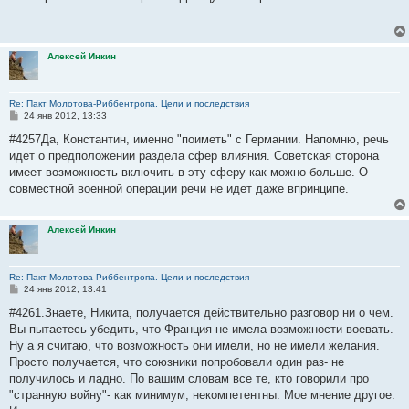
б
щ
е
н
и
Алексей Инкин
е
Re: Пакт Молотова-Риббентропа. Цели и последствия
С
24 янв 2012, 13:33
о
о
#4257Да, Константин, именно "поиметь" с Германии. Напомню, речь
б
идет о предположении раздела сфер влияния. Советская сторона
щ
е
имеет возможность включить в эту сферу как можно больше. О
н
совместной военной операции речи не идет даже впринципе.
и
е
Алексей Инкин
Re: Пакт Молотова-Риббентропа. Цели и последствия
С
24 янв 2012, 13:41
о
о
#4261.Знаете, Никита, получается действительно разговор ни о чем.
б
Вы пытаетесь убедить, что Франция не имела возможности воевать.
щ
е
Ну а я считаю, что возможность они имели, но не имели желания.
н
Просто получается, что союзники попробовали один раз- не
и
е
получилось и ладно. По вашим словам все те, кто говорили про
"странную войну"- как минимум, некомпетентны. Мое мнение другое.