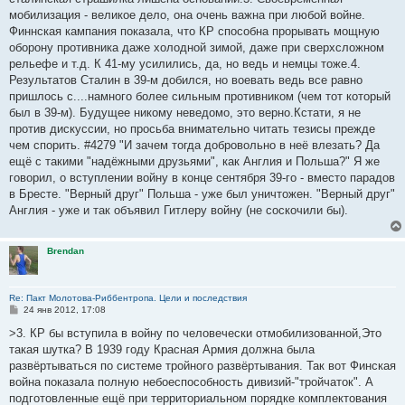
мобилизация - великое дело, она очень важна при любой войне.
Финнская кампания показала, что КР способна прорывать мощную
оборону противника даже холодной зимой, даже при сверхсложном
рельефе и т.д. К 41-му усилились, да, но ведь и немцы тоже.4.
Результатов Сталин в 39-м добился, но воевать ведь все равно
пришлось с....намного более сильным противником (чем тот который
был в 39-м). Будущее никому неведомо, это верно.Кстати, я не
против дискуссии, но просьба внимательно читать тезисы прежде
чем спорить. #4279 "И зачем тогда добровольно в неё влезать? Да
ещё с такими "надёжными друзьями", как Англия и Польша?" Я же
говорил, о вступлении войну в конце сентября 39-го - вместо парадов
в Бресте. "Верный друг" Польша - уже был уничтожен. "Верный друг"
Англия - уже и так объявил Гитлеру войну (не соскочили бы).
Brendan
Re: Пакт Молотова-Риббентропа. Цели и последствия
С
24 янв 2012, 17:08
о
о
>3. КР бы вступила в войну по человечески отмобилизованной,Это
б
такая шутка? В 1939 году Красная Армия должна была
щ
е
развёртываться по системе тройного развёртывания. Так вот Финская
н
война показала полную небоеспособность дивизий-"тройчаток". А
и
е
подготовленные ещё при территориальном порядке комплектования