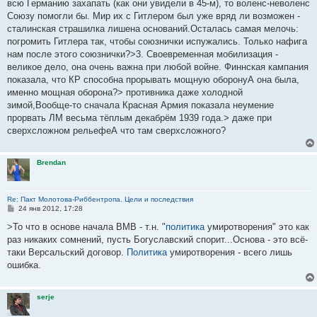
е
всю Германию захапать (как они увидели в 45-м), то воленс-неволенс
н
Союзу помогли бы. Мир их с Гитлером был уже вряд ли возможен -
и
е
сталинская страшилка лишена оснований.Осталась самая мелочь:
погромить Гитлера так, чтобы союзнички испужались. Только нафига
нам после этого союзнички?>3. Своевременная мобилизация -
великое дело, она очень важна при любой войне. Финнская кампания
показала, что КР способна прорывать мощную оборонуА она была,
именно мощная оборона?> противника даже холодной
зимой,Вообще-то сначала Красная Армия показала неумение
прорвать ЛМ весьма тёплым декабрём 1939 года.> даже при
сверхсложном рельефеА что там сверхсложного?
Brendan
Re: Пакт Молотова-Риббентропа. Цели и последствия
С
24 янв 2012, 17:28
о
о
>То что в основе начала ВМВ - т.н. "
политика
умиротворения" это как
б
раз никаких сомнений, пусть Богуславский спорит...Основа - это всё-
щ
е
таки Версальский договор.
Политика
умиротворения - всего лишь
н
ошибка.
и
е
serje