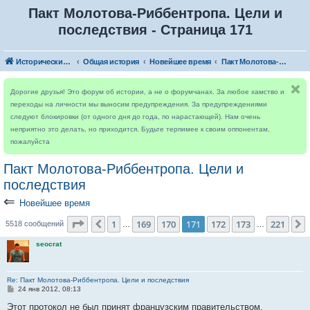
Пакт Молотова-Риббентропа. Цели и
последствия - Страница 171
Исторический форум
Общая история
Новейшее время
Пакт Молотова-Риббентропа. Цели и последствия
Дорогие друзья! Это форум об истории, а не о форумчанах. За любое хамство и
переходы на личности мы выносим предупреждения. За предупреждениями
следуют блокировки (от одного дня до года, по нарастающей). Нам очень
неприятно это делать, но приходится. Будьте терпимее к своим оппонентам,
пожалуйста
Пакт Молотова-Риббентропа. Цели и
последствия
⇐
Новейшее время
Страница
171
из
221
1
169
170
171
172
173
221
Пред.
5518 сообщений
…
…
seocrat
Re: Пакт Молотова-Риббентропа. Цели и последствия
С
24 янв 2012, 08:13
о
о
Этот протокол не был принят французским правительством.