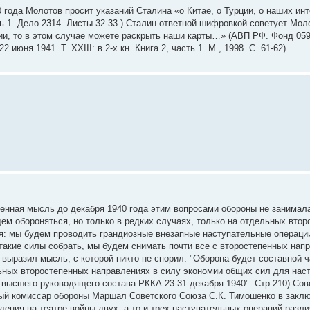
0 года Молотов просит указаний Сталина «о Китае, о Турции, о наших ин
ь 1. Дело 2314. Листы 32-33.) Сталин ответной шифровкой советует Мол
и, то в этом случае можете раскрыть наши карты…» (АВП РФ. Фонд 059.
июня 1941. Т. XXIII: в 2-х кн. Книга 2, часть 1. М., 1998. С. 61-62).
оенная мысль до декабря 1940 года этим вопросами обороны не занимал
дем обороняться, но только в редких случаях, только на отдельных вто
ая: мы будем проводить грандиозные внезапные наступательные операции
такие силы собрать, мы будем снимать почти все с второстепенных напр
выразил мысль, с которой никто не спорил: "Оборона будет составной 
ных второстепенных направлениях в силу экономии общих сил для нас
 высшего руководящего состава РККА 23-31 декабря 1940". Стр.210) Сов
ный комиссар обороны Маршал Советского Союза С.К. Тимошенко в закл
ения на театре войны двух, а то и трех наступательных операций разл