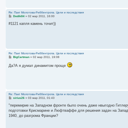
е
Re: Пакт Молотова-Риббентропа. Цели и последствия
С
Dodik84
»
02 мар 2011, 16:00
о
о
#1121 капля камень точит))
б
щ
е
н
и
е
Re: Пакт Молотова-Риббентропа. Цели и последствия
С
BigCartman
»
02 мар 2011, 19:08
о
о
Да?А я думал динамитом проще
б
щ
е
н
и
е
Re: Пакт Молотова-Риббентропа. Цели и последствия
С
sirius26
»
03 мар 2011, 01:43
о
о
"перемирие на Западном фронте было очень даже нвыгодно Гитлеру 
б
подготовки Крисмарине и Люфтваффе для решения задач на Западе.
щ
е
1940, до разгрома Франции?
н
и
е