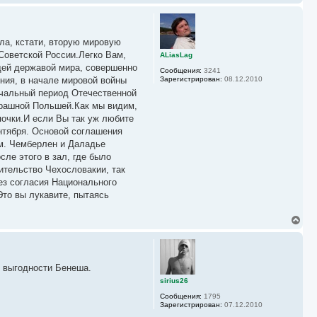
а
е
ч
р
а
н
л
у
у
ла, кстати, вторую мировую
т
ь
Советской России.Легко Вам,
ALiasLag
с
ущей державой мира, совершенно
Сообщения:
3241
я
ония, в начале мировой войны
Зарегистрирован:
08.12.2010
к
ачальный период Отечественной
н
а
страшной Польшей.Как мы видим,
ч
апочки.И если Вы так уж любите
а
нтября. Основой соглашения
л
у
ом. Чемберлен и Даладье
ле этого в зал, где было
ительство Чехословакии, так
ез согласия Национального
то вы лукавите, пытаясь
В
е
р
н
у
о выгодности Бенеша.
т
ь
sirius26
с
Сообщения:
1795
я
Зарегистрирован:
07.12.2010
к