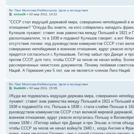
Re: Пакт Молотова-Риббентропа. Цели и последствия
С
sirius26
»
02 мар 2011, 14:22
о
о
"СССР стал ведущей державой мира, совершенно непобедимой в в
б
отношении? "Откуда Вы знаете, на кого собирались нападать франц
щ
е
Кулешов лукавит: ставит знак равенства между Польшей в 1921 и 
н
расколошматили, то в 1938 и подавно! Кулешов говорит: а вот Япон
и
е
отсутствие логики: под руководством коммунистов СССР стал вел
совершенно непобедимая в военном отношении, вдруг ужасно испуг
придется согласиться с Кулешовым. Гитлер забыл про Данциг и пр
против СССР, для того, чтобы СССР за чехов не начал войну. Более
рассекреченных чекистских документов. Почему любимая советская 
Наций. А Германия уже 5 лет, как не является членом Лиги Наций.
Re: Пакт Молотова-Риббентропа. Цели и последствия
С
Dodik84
»
02 мар 2011, 15:08
о
о
//Куда же подевалась ведущая держава мира, совершенно непобеди
б
лукавит: ставит знак равенства между Польшей в 1921 и Польшей в
щ
е
1938 и подавно!//а что, Польша в 1938 г. стала слабее Польши в 19
н
руководством коммунистов СССР стал великой мировой державой, 
и
е
военном отношении, вдруг ужасно испугалась Польшу и Великобри
позже 1938 г. //Гитлер забыл про Данциг и про Эльзас и готов объ
чтобы СССР за чехов не начал войну//в 1940 г., когда Англия и Ф
очень даже нвыгодно Гитлеру - оно с одной стороны погло решить 