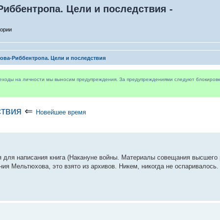
Риббентропа. Цели и последствия -
тории
ова-Риббентропа. Цели и последствия
реходы на личности мы выносим предупреждения. За предупреждениями следуют блокировки 
ствия
⇐
Новейшее время
я для написания книга (Накануне войны. Материалы совещания высшего
нения Мельтюхова, это взято из архивов. Никем, никогда не оспаривалось.