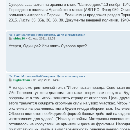
о
о
Суворов ссылается на архивы в книге "Святое дело":13 ноября 194
б
Персидского залива и Аравийского моря» (АВП РФ. Фонд 059. Опис
щ
е
большого интереса к Персии… Если немцы предложат раздел Турци
н
2315. Листы 35, 35а, 36, 38, 39. Документы внешней политики. 1940-22 
и
е
Re: Пакт Молотова-Риббентропа. Цели и последствия
С
sirius26
»
01 мар 2011, 12:51
о
о
Утерся, Одинцов? Или опять Суворов врет?
б
щ
е
н
и
е
Re: Пакт Молотова-Риббентропа. Цели и последствия
С
BigCartman
»
01 мар 2011, 14:40
о
о
А теперь смотрим полный текст:"И это чистая правда. Советская в
б
Ибо Тюленев тут же и доложил, что такая теория нам не нужна. Бу
щ
е
обороны не в том, чтобы защитить страну от агрессора. Цель друг
н
этого требуется собирать огромные силы на узких участках. Чтобы 
и
е
оголенных направлениях, мы и будем иногда обороняться. Тюленев 
Оборона является необходимой формой боевых действий на отдель
изготовления для удара". ("Накануне войны. Материалы совещания
готовилось не корпусами, не армиями и даже не фронтами. Народ
присутствующих иметь в виду "возможность одновременного провед