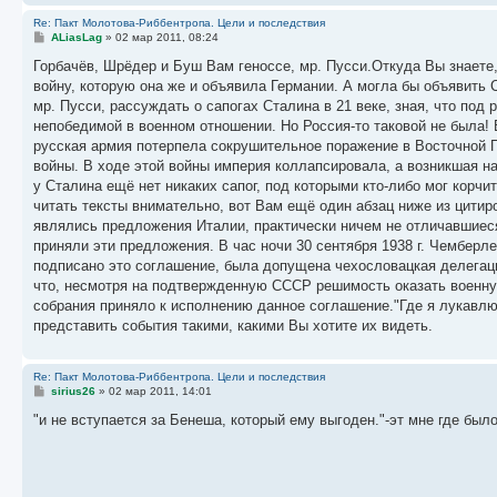
Re: Пакт Молотова-Риббентропа. Цели и последствия
С
ALiasLag
»
02 мар 2011, 08:24
о
о
Горбачёв, Шрёдер и Буш Вам геноссе, мр. Пусси.Откуда Вы знаете
б
войну, которую она же и объявила Германии. А могла бы объявить
щ
е
мр. Пусси, рассуждать о сапогах Сталина в 21 веке, зная, что по
н
непобедимой в военном отношении. Но Россия-то таковой не была! 
и
е
русская армия потерпела сокрушительное поражение в Восточной П
войны. В ходе этой войны империя коллапсировала, а возникшая на
у Сталина ещё нет никаких сапог, под которыми кто-либо мог корчи
читать тексты внимательно, вот Вам ещё один абзац ниже из цити
являлись предложения Италии, практически ничем не отличавшиес
приняли эти предложения. В час ночи 30 сентября 1938 г. Чемберл
подписано это соглашение, была допущена чехословацкая делегаци
что, несмотря на подтвержденную СССР решимость оказать военну
собрания приняло к исполнению данное соглашение."Где я лукавлю
представить события такими, какими Вы хотите их видеть.
Re: Пакт Молотова-Риббентропа. Цели и последствия
С
sirius26
»
02 мар 2011, 14:01
о
о
"и не вступается за Бенеша, который ему выгоден."-эт мне где бы
б
щ
е
н
и
е