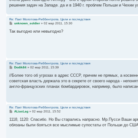
решения задач на Западе. да и в 1940 г. проблем Польши и Чехии 
Re: Пакт Молотова-Риббентропа. Цели и последствия
С
unknown_soldier
»
02 мар 2011, 15:30
о
о
Так выгодно или невыгодно?
б
щ
е
н
и
е
Re: Пакт Молотова-Риббентропа. Цели и последствия
С
Dodik84
»
02 мар 2011, 15:39
о
о
//Более того об угрозах в адрес СССР, причем не прямых, а косве
б
советская власть держала это в секрете от своего народа - непоня
щ
е
англо-французских планах бомбардировок, например, было написано
н
и
е
Re: Пакт Молотова-Риббентропа. Цели и последствия
С
ALiasLag
»
02 мар 2011, 15:52
о
о
1118, 1120: Спасибо. Но Вы старались напрасно. Мр.Пусси Ваши ар
б
обязаны были бояться все мыслимые супостаты от Польши до США
щ
е
н
и