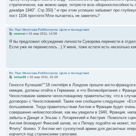
стратегически, как можно шире, потрясти всю обороноспособность
декабря 1940". Стр.350) "-и при этом успешно забывает про глубок
пост 1104 прочтите?Или пытаетесь не заметить?
Re: Пакт Молотова-Риббентропа. Цели и последствия
С
seocrat
»
01 мар 2011, 14:58
о
о
Я бы предложил обсуждение личности Суворова перенести в отдельн
б
Если уже не перенеслось...) У меня, тоже кстати есть несколько к
щ
е
н
и
е
Re: Пакт Молотова-Риббентропа. Цели и последствия
С
sirius26
»
02 мар 2011, 02:29
о
о
Геноссе Кулешов!""18 сентября в Лондоне прошли англо-французск
б
немцев, должны отойти к Германии, и что Великобритания с Франц
щ
е
Чехословакии заявили чехословацкому правительству, что в случа
н
договора» с Чехословакией. Также они сообщили следующее: «Если
и
е
большевиков. Тогда правительствам Англии и Франции будет очень 
совершенно небоеспособная, как мы увидели в 1940, Франция. нап
забыты и Данциг и Эльзас с Лотарингией и Австрия. Позвольте сц
Англия блокирует Финский залив, но к Питеру подойти не может, п
Флиту" близко. У Англии нет сухопутной армии для десантных опер
корчится под сталинскими сапогами.