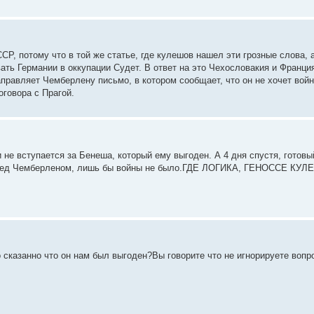
Р, потому что в той же статье, где кулешов нашел эти грозные слова,
ать Германии в оккупации Судет. В ответ на это Чехословакия и Франц
аправляет Чемберлену письмо, в котором сообщает, что он не хочет войн
говора с Прагой.
не вступается за Бенеша, который ему выгоден. А 4 дня спустя, готов
 перед Чемберленом, лишь бы войны не было.ГДЕ ЛОГИКА, ГЕНОССЕ КУ
о сказанно что он нам был выгоден?Вы говорите что не игнорируете воп