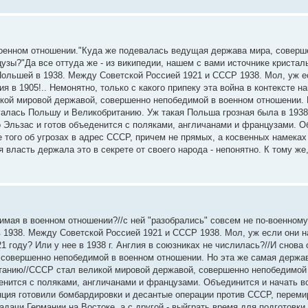
оенном отношении."Куда же подевалась ведущая держава мира, соверш
узы?"Да все оттуда же - из википедии, нашем с вами источнике криста
Польшей в 1938. Между Советской Россией 1921 и СССР 1938. Мол, уж ес
ия в 1905!.. Немонятно, только с какого припеку эта война в контексте 
икой мировой державой, совершенно непобедимой в военном отношении. 
алась Польшу и Великобританию. Уж такая Польша грозная была в 1938!
о Эльзас и готов объеденится с поляками, англичанами и французами. О
 того об угрозах в адрес СССР, причем не прямых, а косвенных намеках
власть держала это в секрете от своего народа - непонятно. К тому же,
мая в военном отношении?//с ней "разобрались" совсем не по-военном
 1938. Между Советской Россией 1921 и СССР 1938. Мол, уж если они н
21 году? Или у нее в 1938 г. Англия в союзниках не числилась?//И снова 
совершенно непобедимой в военном отношении. Но эта же самая держа
танию//СССР стал великой мировой державой, совершенно непобедимой
еденится с поляками, англичанами и французами. Объединится и начать в
ранция готовили бомбардировки и десантые операции против СССР, перем
задачи Германии на Востоке, а с другой - выйграть время для подгото