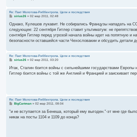
Re: Пакт Молотова-Риббентропа. Цели и последствия
С
sirius26
»
02 мар 2011, 02:48
о
о
Однако, Кулешов лукавит. Не собирались Французы нападать на ССС
б
следующее: 22 сентября Гитлер ставит ультиматум: не препятствов
щ
е
сентября Гитлер перед угрозой начала войны идет на попятную и н
н
безопасности оставшейся части Чехословакии и обсудить детали до
и
е
Re: Пакт Молотова-Риббентропа. Цели и последствия
С
sirius26
»
02 мар 2011, 03:20
о
о
Итак, Сталин боится войны с сильнейшими государствами Европы и 
б
Гитлер боится войны с той же Англией и Францией и заискивает
щ
е
н
и
е
Re: Пакт Молотова-Риббентропа. Цели и последствия
С
BigCartman
»
02 мар 2011, 08:04
о
о
"и не вступается за Бенеша, который ему выгоден."-эт мне где был
б
никак на посты 1104 и 1109 до конца?
щ
е
н
и
е