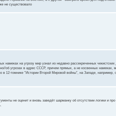
уже не существовало
нных намеках на угрозу мир узнал из недавно рассекреченных чекистски
тно//об угрозах в адрес СССР, причем прямых, а не косвенных намеках, м
 в 12-томнике "Истории Второй Мировой войны", на Западе, например, 
гументы не оценит и вновь заведёт шарманку об отсутствии логики и про
.