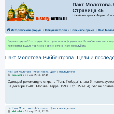
Пакт Молотова-
Страница 45
Новейшее время. Форум об ис
Исторический форум
Общая история
Новейшее время
Пакт Молот
Дорогие друзья! Это форум об истории, а не о форумчанах. За любое хамство и пе
приходится. Будьте терпимее к своим оппонентам, пожалуйста
Пакт Молотова-Риббентропа. Цели и послед
Re: Пакт Молотова-Риббентропа. Цели и последствия
С
sirius26
»
01 мар 2011, 12:45
о
о
Одинцов! рекомендую открыть "Тень Победы" глава 6. используетс
б
31 декабря 1940". Москва. Терра. 1993. Стр. 153-154). это не сочи
щ
е
н
и
е
Re: Пакт Молотова-Риббентропа. Цели и последствия
С
sirius26
»
01 мар 2011, 12:50