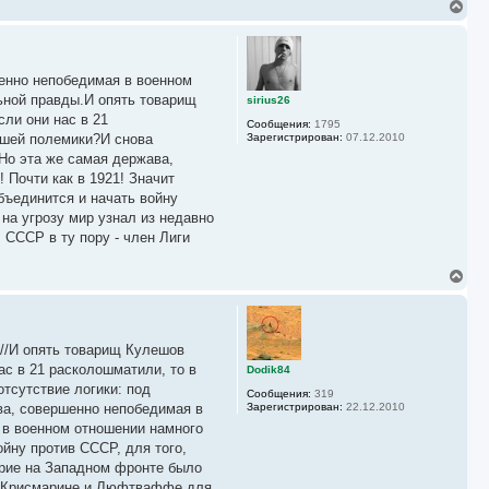
н
В
а
е
ч
р
а
н
л
у
у
енно непобедимая в военном
т
ь
льной правды.И опять товарищ
sirius26
с
ли они нас в 21
Сообщения:
1795
я
нашей полемики?И снова
Зарегистрирован:
07.12.2010
к
Но эта же самая держава,
н
а
 Почти как в 1921! Значит
ч
бъединится и начать войну
а
 на угрозу мир узнал из недавно
л
у
 СССР в ту пору - член Лиги
В
е
р
н
у
у//И опять товарищ Кулешов
т
ь
ас в 21 расколошматили, то в
Dodik84
с
отсутствие логики: под
Сообщения:
319
я
ва, совершенно непобедимая в
Зарегистрирован:
22.12.2010
к
 в военном отношении намного
н
а
ойну против СССР, для того,
ч
ирие на Западном фронте было
а
вки Крисмарине и Люфтваффе для