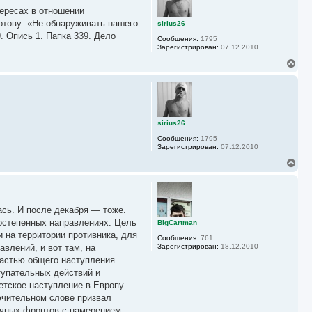
у
тересах в отношении
т
ь
отову: «Не обнаруживать нашего
sirius26
с
 Опись 1. Папка 339. Дело
Сообщения:
1795
я
Зарегистрирован:
07.12.2010
к
н
В
а
е
ч
р
а
н
л
у
у
т
ь
sirius26
с
Сообщения:
1795
я
Зарегистрирован:
07.12.2010
к
н
В
а
е
ч
р
а
н
л
у
у
ась. И после декабря — тоже.
т
ь
ростепенных направлениях. Цель
BigCartman
с
 на территории противника, для
Сообщения:
761
я
авлений, и вот там, на
Зарегистрирован:
18.12.2010
к
частью общего наступления.
н
а
тупательных действий и
ч
етское наступление в Европу
а
ючительном слове призвал
л
у
ичных фронтов с намерением