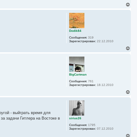
н
В
а
е
ч
р
а
н
л
у
у
т
ь
Dodik84
с
Сообщения:
319
я
Зарегистрирован:
22.12.2010
к
н
В
а
е
ч
р
а
н
л
у
у
т
ь
BigCartman
с
Сообщения:
761
я
Зарегистрирован:
18.12.2010
к
н
В
а
е
ч
р
а
н
л
у
у
ругой - выйграть время для
т
ь
за задачи Гитлера на Востоке в
sirius26
с
Сообщения:
1795
я
Зарегистрирован:
07.12.2010
к
н
В