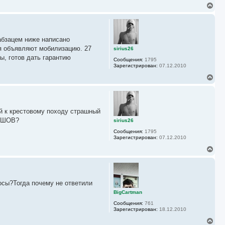
В
е
р
н
у
 абзацем ниже написано
т
ь
ия объявляют мобилизацию. 27
sirius26
с
ы, готов дать гарантию
Сообщения:
1795
я
Зарегистрирован:
07.12.2010
к
н
В
а
е
ч
р
а
н
л
у
у
ый к крестовому походу страшный
т
ь
ЛЕШОВ?
sirius26
с
Сообщения:
1795
я
Зарегистрирован:
07.12.2010
к
н
В
а
е
ч
р
а
н
л
у
у
росы?Тогда почему не ответили
т
ь
BigCartman
с
Сообщения:
761
я
Зарегистрирован:
18.12.2010
к
н
В