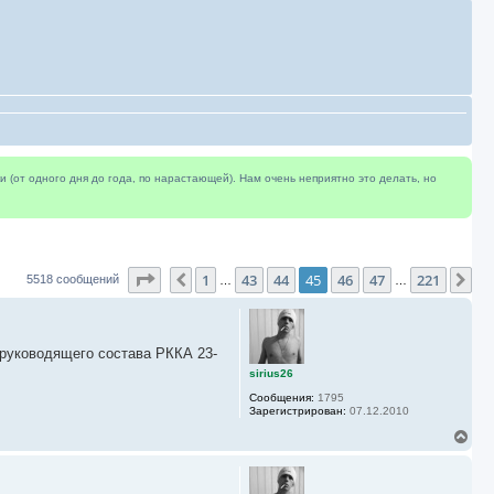
(от одного дня до года, по нарастающей). Нам очень неприятно это делать, но
Страница
45
из
221
1
43
44
45
46
47
221
Пред.
Сл
5518 сообщений
…
…
 руководящего состава РККА 23-
sirius26
Сообщения:
1795
Зарегистрирован:
07.12.2010
В
е
р
н