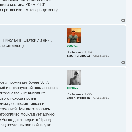
ящего состава РККА 23-31
 противника...А теперь до конца
В
е
р
н
у
Николай II. Святой ли он?".
т
ь
ьно смеялся.)
seocrat
с
Сообщения:
1904
я
Зарегистрирован:
08.12.2010
к
н
В
а
е
ч
р
а
н
л
у
у
торых проживает более 50 %
т
ь
кий и французский посланники в
sirius26
с
вительство «не выполнит
Сообщения:
1795
я
ового похода против
Зарегистрирован:
07.12.2010
к
кими десятками танков и
н
а
Германией. Мигом оказались
ч
неторопливо мобилизует армию.
а
 УРы не дают подойти "Гранд
л
у
есяц после начала войны уже