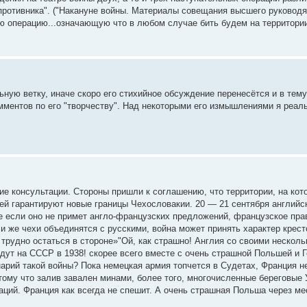
 противника". ("Накануне войны. Материалы совещания высшего руковод
ую операцию...означающую что в любом случае бить будем на территории
ую ветку, иначе скоро его стихийное обсуждение перенесётся и в тему "
омментов по его "творчеству". Над некоторыми его измышлениями я реал
ие консультации. Стороны пришли к соглашению, что территории, на ко
ией гарантируют новые границы Чехословакии. 20 — 21 сентября английс
е если оно не примет англо-французских предложений, французское пра
 же чехи объединятся с русскими, война может принять характер крест
трудно остаться в стороне»"Ой, как страшно! Англия со своими несколь
адут на СССР в 1938! скорее всего вместе с очень страшной Польшей и 
енарий такой войны? Пока немецкая армия топчется в Судетах, Франция 
отому что залив завален минами, более того, многочисленные береговые
аций. Франция как всегда не спешит. А очень страшная Польша через м