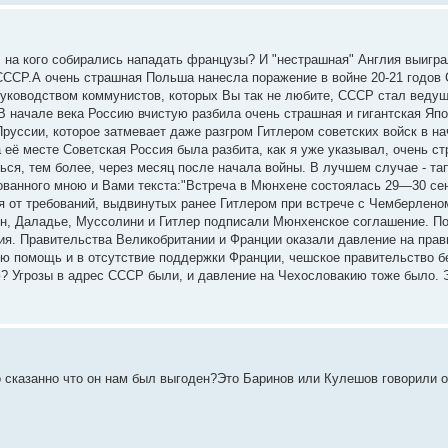
, на кого собирались нападать французы? И "нестрашная" Англия выигра
 СССР.А очень страшная Польша нанесла поражение в войне 20-21 годов 
д руководством коммунистов, которых Вы так не любите, СССР стал вед
В начале века Россию вчистую разбила очень страшная и гигантская Яп
руссии, которое затмевает даже разгром Гитлером советских войск в н
 её месте Советская Россия была разбита, как я уже указывал, очень 
ться, тем более, через месяц после начала войны. В лучшем случае - т
рованного мною и Вами текста:"Встреча в Мюнхене состоялась 29—30 се
я от требований, выдвинутых ранее Гитлером при встрече с Чемберлен
ен, Даладье, Муссолини и Гитлер подписали Мюнхенское соглашение. Пос
я. Правительства Великобритании и Франции оказали давление на прав
ю помощь и в отсутствие поддержки Франции, чешское правительство б
? Угрозы в адрес СССР были, и давление на Чехословакию тоже было. Э
ло сказанно что он нам был выгоден?Это Баринов или Кулешов говорили 