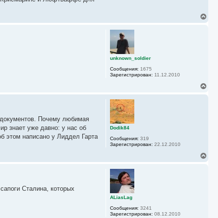
л
у
В
е
р
н
у
т
ь
unknown_soldier
с
Сообщения:
1675
я
Зарегистрирован:
11.12.2010
к
н
В
а
е
ч
р
а
н
л
у
у
х документов. Почему любимая
т
ь
ир знает уже давно: у нас об
Dodik84
с
об этом написано у Лиддел Гарта
Сообщения:
319
я
Зарегистрирован:
22.12.2010
к
н
В
а
е
ч
р
а
н
л
у
у
 сапоги Сталина, которых
т
ь
ALiasLag
с
Сообщения:
3241
я
Зарегистрирован:
08.12.2010
к