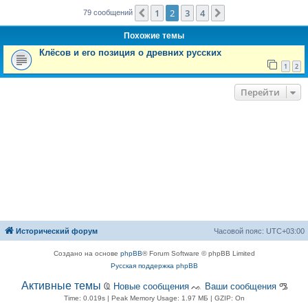
е
1
2
3
4
Пред.
След.
79 сообщений
Похожие темы
Клёсов и его позиция о древних русских
1
2
Перейти
Исторический форум
Часовой пояс:
UTC+03:00
Создано на основе
phpBB
® Forum Software © phpBB Limited
Русская поддержка phpBB
Активные темы
Ҩ
Новые сообщения
ᨕ
Ваши сообщения
ᎂ
Time: 0.019s
| Peak Memory Usage: 1.97 МБ | GZIP: On