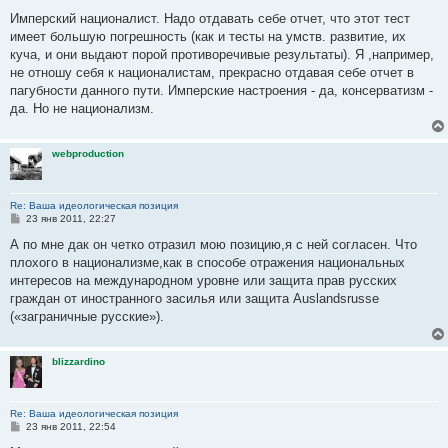
о
о
Имперский националист. Надо отдавать себе отчет, что этот тест
б
имеет большую погрешность (как и тесты на умств. развитие, их
щ
е
куча, и они выдают порой противоречивые результаты). Я ,например,
н
не отношу себя к националистам, прекрасно отдавая себе отчет в
и
е
пагубности данного пути. Имперские настроения - да, консерватизм -
да. Но не национализм.
webproduction
Re: Ваша идеологическая позиция
С
23 янв 2011, 22:27
о
о
А по мне дак он четко отразил мою позицию,я с ней согласен. Что
б
плохого в национализме,как в способе отражения национальных
щ
е
интересов на международном уровне или защита прав русских
н
граждан от иностранного засилья или защита Auslandsrusse
и
е
(«заграничные русские»).
blizzardino
Re: Ваша идеологическая позиция
С
23 янв 2011, 22:54
о