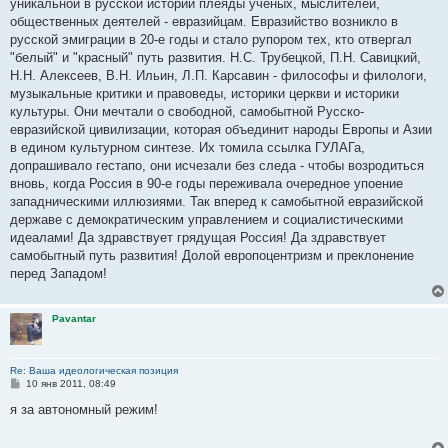
уникальной в русской истории плеяды ученых, мыслителей,
и
е
общественных деятелей - евразийцам. Евразийство возникло в
русской эмиграции в 20-е годы и стало рупором тех, кто отвергал
"белый" и "красный" путь развития. Н.С. Трубецкой, П.Н. Савицкий,
Н.Н. Алексеев, В.Н. Ильин, Л.П. Карсавин - философы и филологи,
музыкальные критики и правоведы, историки церкви и историки
культуры. Они мечтали о свободной, самобытной Русско-
евразийской цивилизации, которая объединит народы Европы и Азии
в едином культурном синтезе. Их томила ссылка ГУЛАГа,
допрашивало гестапо, они исчезали без следа - чтобы возродиться
вновь, когда Россия в 90-е годы переживала очередное упоение
западническими иллюзиями. Так вперед к самобытной евразийской
державе с демократическим управлением и социалистическими
идеалами! Да здравствует грядущая Россия! Да здравствует
самобытный путь развития! Долой европоцентризм и преклонение
перед Западом!
Pavantar
Re: Ваша идеологическая позиция
С
10 янв 2011, 08:49
о
о
я за автономный режим!
б
щ
е