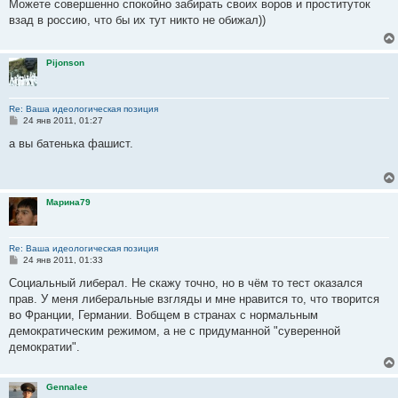
о
Можете совершенно спокойно забирать своих воров и проституток
б
взад в россию, что бы их тут никто не обижал))
щ
е
н
и
Pijonson
е
Re: Ваша идеологическая позиция
С
24 янв 2011, 01:27
о
о
а вы батенька фашист.
б
щ
е
н
и
Марина79
е
Re: Ваша идеологическая позиция
С
24 янв 2011, 01:33
о
о
Социальный либерал. Не скажу точно, но в чём то тест оказался
б
прав. У меня либеральные взгляды и мне нравится то, что творится
щ
е
во Франции, Германии. Вобщем в странах с нормальным
н
демократическим режимом, а не с придуманной "суверенной
и
е
демократии".
Gennalee