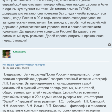
евразийской цивилизации, которая объединит народы Европы и Азии
в едином культурном синтезе. Их томила ссылка ГУЛАГа,
допрашивало гестапо, они исчезали без следа - чтобы возродиться
вновь, когда Россия в 90-е годы переживала очередное упоение
западническими иллюзиями. Так вперед к самобытной евразийской
державе с демократическим управлением и социалистическими
идеалами! Да здравствует грядущая Россия! Да здравствует
самобытный путь развития! Долой европоцентризм и преклонение
перед Западом!
Karabasov
Re: Ваша идеологическая позиция
С
23 янв 2011, 09:40
о
о
Поздравляю! Вы - евразиец!"Если Россия и возродиться, то как
б
великая евразийская держава" говорил покойный историк и географ
щ
е
Л.Н. Гумилев. Вы принадлежите к последователям самой
н
уникальной в русской истории плеяды ученых, мыслителей,
и
е
общественных деятелей - евразийцам. Евразийство возникло в
русской эмиграции в 20-е годы и стало рупором тех, кто отвергал
"белый" и "красный" путь развития. Н.С. Трубецкой, П.Н. Савицкий,
Н.Н. Алексеев, В.Н. Ильин, Л.П. Карсавин - философы и филологи,
музыкальные критики и правоведы, историки церкви и историки