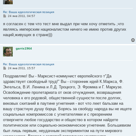
Re: Ваша идеологическая позиция
С
24 янв 2011, 04:57
о
о
я согласен с тем что тест мне выдал при чем хочу отметить ,что
б
являясь имперским националистом ничего не имею против других
щ
е
наций,живущих в стране)))
н
и
е
garris1964
Re: Ваша идеологическая позиция
С
24 янв 2011, 15:57
о
о
Поздравляю! Вы - Марксист-коммунист европейского т"Да
б
здравствует свободный труд!" Вы - сторонник идей К.Маркса, Ф.
щ
е
Энгельса, В.И. Ленина и Л.Д. Троцкого, Э. Фромма и Г. Маркузе.
н
Освобождение пролетариата от оков отчуждения, возвращения
и
е
человека к его родовой, общественной сущности после долгих,
вековых скитаний в паутине угнетения - вот что леет бальзам на
вашу страстную душу борца. Борясь за свободу народа вы не ищете
социальных компромиссов с угнетателями и с презрением
отвергнете любое государство и общество в котором найдете
политическое или социально-экономическое угнетение. Большевизм
был лишь первым, неудачным экспериментом на пути мирового