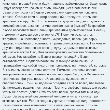
изменения в вашей жизни будут надежно заблокированы. Вашу жизнь
будут определять роковые силы, находящиеся полностью вне
Вашего контроля - и будьте уверены, они сделают ее поистине
жалкой. Ставьте себя в центр вселенной и требуйте, чтобы она
вращалась вокруг Вас. В отношениях с другими людьми задавайте
великий вопрос: а зачем ты мне вообще нужна (нужен)? Встречайте
любое несоответствие Вашим требованиям драматическим "Почему
я должен и дальше все это терпеть?!" Получив результаты,
жалуйтесь на несправедливость мироздания, всеобщую порчу
нравов, и крайнюю стервозность противоположного пола. Поскольку
другие люди и вселенная вообще будут и дальше отказываться
вращаться вокруг Вас, Вам гарантировано множество болезненных
обломов. Настаивайте на Ваших правах, отрицайте Ваши
обязательства. Подчеркивайте Вашу личную автономию, не
признавайте над собой никого - ни принципов, ни личностей, которым
Вы были бы обязаны повиноваться. Помните, что повиновение
авторитетам и нравственным прописям - удел быдла, а Вы великая
трагическая фигура, прометей, люцифер, буревестник и
сверхчеловек. Этим Вы надежно оградите себя от всего, что могло
бы помешать вашему несчастью. Помните, любовь придумали евреи,
чтобы не платить денег. (Это отчасти верно, греком там был один
Лука). Вы разумный современный человек и читали книжку про
эгоистичный ген. Если женщина утратила товарный вид - соотнесите
Ваши финансовые возможности с ситуацией на рынке. Если вы
утратили товарный вид, и заодно и финансовые возможности -