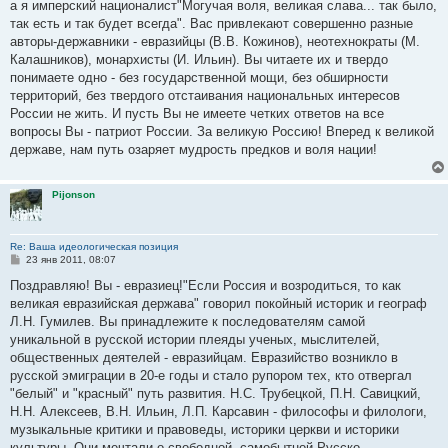
о
а я имперский националист"Могучая воля, великая слава... так было,
б
так есть и так будет всегда". Вас привлекают совершенно разные
щ
е
авторы-державники - евразийцы (В.В. Кожинов), неотехнократы (М.
н
Калашников), монархисты (И. Ильин). Вы читаете их и твердо
и
е
понимаете одно - без государственной мощи, без обширности
территорий, без твердого отстаивания национальных интересов
России не жить. И пусть Вы не имеете четких ответов на все
вопросы Вы - патриот России. За великую Россию! Вперед к великой
державе, нам путь озаряет мудрость предков и воля нации!
Pijonson
Re: Ваша идеологическая позиция
С
23 янв 2011, 08:07
о
о
Поздравляю! Вы - евразиец!"Если Россия и возродиться, то как
б
великая евразийская держава" говорил покойный историк и географ
щ
е
Л.Н. Гумилев. Вы принадлежите к последователям самой
н
уникальной в русской истории плеяды ученых, мыслителей,
и
е
общественных деятелей - евразийцам. Евразийство возникло в
русской эмиграции в 20-е годы и стало рупором тех, кто отвергал
"белый" и "красный" путь развития. Н.С. Трубецкой, П.Н. Савицкий,
Н.Н. Алексеев, В.Н. Ильин, Л.П. Карсавин - философы и филологи,
музыкальные критики и правоведы, историки церкви и историки
культуры. Они мечтали о свободной, самобытной Русско-