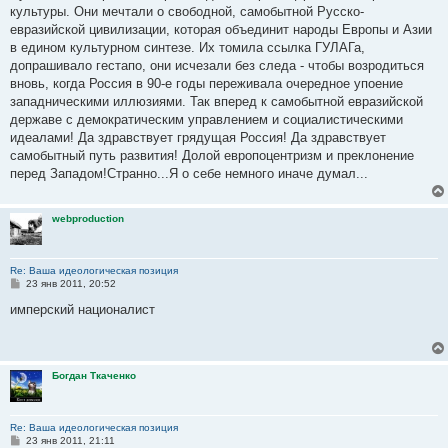
культуры. Они мечтали о свободной, самобытной Русско-
евразийской цивилизации, которая объединит народы Европы и Азии
в едином культурном синтезе. Их томила ссылка ГУЛАГа,
допрашивало гестапо, они исчезали без следа - чтобы возродиться
вновь, когда Россия в 90-е годы переживала очередное упоение
западническими иллюзиями. Так вперед к самобытной евразийской
державе с демократическим управлением и социалистическими
идеалами! Да здравствует грядущая Россия! Да здравствует
самобытный путь развития! Долой европоцентризм и преклонение
перед Западом!Странно...Я о себе немного иначе думал...
webproduction
Re: Ваша идеологическая позиция
С
23 янв 2011, 20:52
о
о
имперский националист
б
щ
е
н
и
Богдан Ткаченко
е
Re: Ваша идеологическая позиция
С
23 янв 2011, 21:11