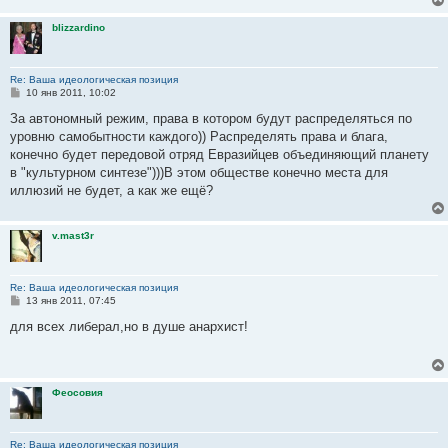
н
и
blizzardino
е
Re: Ваша идеологическая позиция
С
10 янв 2011, 10:02
о
о
За автономный режим, права в котором будут распределяться по
б
уровню самобытности каждого)) Распределять права и блага,
щ
е
конечно будет передовой отряд Евразийцев объединяющий планету
н
в "культурном синтезе")))В этом обществе конечно места для
и
е
иллюзий не будет, а как же ещё?
v.mast3r
Re: Ваша идеологическая позиция
С
13 янв 2011, 07:45
о
о
для всех либерал,но в душе анархист!
б
щ
е
н
и
Феосовия
е
Re: Ваша идеологическая позиция