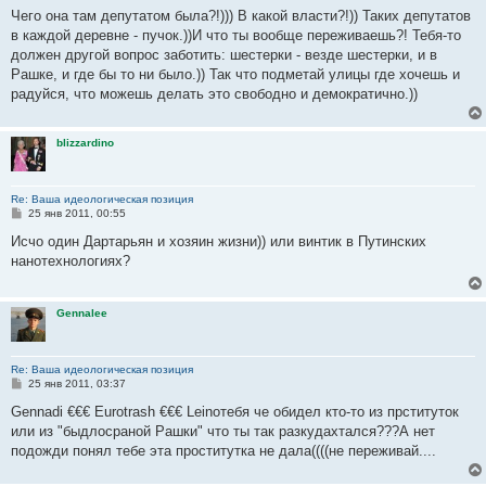
о
Чего она там депутатом была?!))) В какой власти?!)) Таких депутатов
б
в каждой деревне - пучок.))И что ты вообще переживаешь?! Тебя-то
щ
е
должен другой вопрос заботить: шестерки - везде шестерки, и в
н
Рашке, и где бы то ни было.)) Так что подметай улицы где хочешь и
и
е
радуйся, что можешь делать это свободно и демократично.))
blizzardino
Re: Ваша идеологическая позиция
С
25 янв 2011, 00:55
о
о
Исчо один Дартарьян и хозяин жизни)) или винтик в Путинских
б
нанотехнологиях?
щ
е
н
и
Gennalee
е
Re: Ваша идеологическая позиция
С
25 янв 2011, 03:37
о
о
Gennadi €€€ Eurotrash €€€ Leinoтебя че обидел кто-то из прституток
б
или из "быдлосраной Рашки" что ты так разкудахтался???А нет
щ
е
подожди понял тебе эта проститутка не дала((((не переживай....
н
и