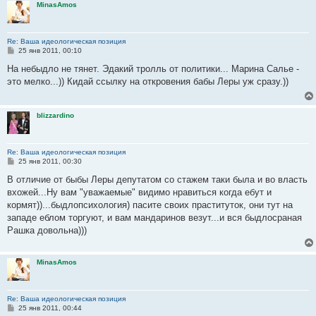
MinasAmos
е
Re: Ваша идеологическая позиция
С
25 янв 2011, 00:10
о
о
На небыдло не тянет. Эдакий тролль от политики... Марина Салье -
б
это мелко...)) Кидай ссылку на откровения бабы Леры уж сразу.))
щ
е
н
и
blizzardino
е
Re: Ваша идеологическая позиция
С
25 янв 2011, 00:30
о
о
В отличие от быбы Леры депутатом со стажем таки была и во власть
б
вхожей...Ну вам "уважаемые" видимо нравиться когда ебут и
щ
е
кормят))...быдлопсихология) пасите своих праституток, они тут на
н
западе еблом торгуют, и вам мандаринов везут...и вся быдлосраная
и
е
Рашка довольна)))
MinasAmos
Re: Ваша идеологическая позиция
С
25 янв 2011, 00:44
о