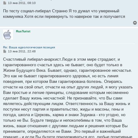
С
13 янв 2011, 08:10
о
о
По тесту социал-либерал Странно Я то думал что умеренный
б
коммуняка Хотя если перевернуть то наверное так и получается
щ
е
н
и
RusTurist
е
Re: Ваша идеологическая позиция
С
13 янв 2011, 22:48
о
о
Счастливый либерал-анархист.Люди в этом мире страдают, и
б
гарантированного счастья здесь не бывает; оно будет только в
щ
е
Жизни Будущего Века. Бывает, однако, гарантированное несчастье.
н
Это как не бывает гарантированного здоровья, но есть линия
и
е
поведения, при котором Вам гарантирована болезнь. Опираясь
отчасти на свой опыт, отчасти на опыт других людей, я могу указать
Вам простые и легкие принципы, следование которым несомненно
сделает Вашу жизнь несчастной: Не признавайте, что Вы сами
являетесь действующим лицом. Ответственность за Вашу жизнь и
поступки несут партия и правительство, жиды и масоны, гены и
погода, школа и Церковь, карма и знаки Зодиака - кто угодно, но
только не Вы. Будьте тверды и непоколебимы в том, что Ваша
жизнь, ваши отношения с другими людьми и решения которые Вы
принимаете, определяются не Вами. Это первый и важнейший
принцип - и если Вы будете придерживаться его, любые позитивные