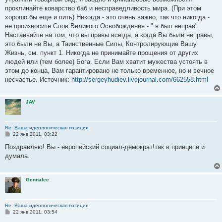
проклинайте коварство баб и несправедливость мира. (При этом
хорошо бы еще и пить) Никогда - это очень важно, так что никогда -
не произносите Слов Великого Освобождения - " я был неправ".
Настаивайте на том, что вы правы всегда, а когда Вы были неправы,
это были не Вы, а Таинственные Силы, Контролирующие Вашу
Жизнь, см. пункт 1. Никогда не принимайте прощения от других
людей или (тем более) Бога. Если Вам хватит мужества устоять в
этом до конца, Вам гарантировано не только временное, но и вечное
несчастье. Источник:
http://sergeyhudiev.livejournal.com/662558.html
JAV
Re: Ваша идеологическая позиция
С
22 янв 2011, 03:22
о
о
Поздравляю! Вы - европейский социал-демократ!так в принципе и
б
думала.
щ
е
н
и
Gennalee
е
Re: Ваша идеологическая позиция
С
22 янв 2011, 03:54
о