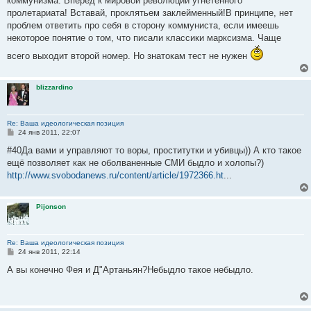
коммунизма. Вперед к мировой революции угнетенного
пролетариата! Вставай, проклятьем заклейменный!В принципе, нет
проблем ответить про себя в сторону коммуниста, если имеешь
некоторое понятие о том, что писали классики марксизма. Чаще
всего выходит второй номер. Но знатокам тест не нужен
blizzardino
Re: Ваша идеологическая позиция
С
24 янв 2011, 22:07
о
о
#40Да вами и управляют то воры, проститутки и убивцы)) А кто такое
б
ещё позволяет как не оболваненные СМИ быдло и холопы?)
щ
е
http://www.svobodanews.ru/content/article/1972366.ht
...
н
и
е
Pijonson
Re: Ваша идеологическая позиция
С
24 янв 2011, 22:14
о
о
А вы конечно Фея и Д"Артаньян?Небыдло такое небыдло.
б
щ
е
н
и