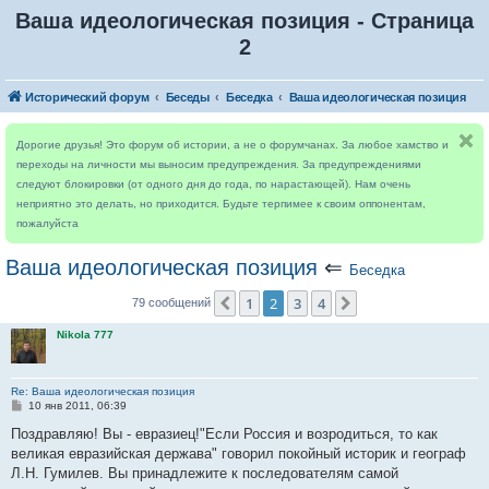
Ваша идеологическая позиция - Страница
2
Исторический форум
Беседы
Беседка
Ваша идеологическая позиция
Дорогие друзья! Это форум об истории, а не о форумчанах. За любое хамство и
переходы на личности мы выносим предупреждения. За предупреждениями
следуют блокировки (от одного дня до года, по нарастающей). Нам очень
неприятно это делать, но приходится. Будьте терпимее к своим оппонентам,
пожалуйста
Ваша идеологическая позиция
⇐
Беседка
1
2
3
4
Пред.
След.
79 сообщений
Nikola 777
Re: Ваша идеологическая позиция
С
10 янв 2011, 06:39
о
о
Поздравляю! Вы - евразиец!"Если Россия и возродиться, то как
б
великая евразийская держава" говорил покойный историк и географ
щ
е
Л.Н. Гумилев. Вы принадлежите к последователям самой
н