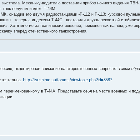
1 выстрела. Механику-водителю поставили прибор ночного видения ТВН-
ь танк получил индекс Т-44М.
4МК, снабдив его двумя радиостанциями -Р-112 и Р-113; курсовой пулем
 машин - теперь с индексом Т-44С - поставили двухплоскостной стабилиз
ей». Хотя многие из технических решений, применённых на нём, уже опр
скачку вперёд отечественного танкостроения.
версию, акцентировав внимание на второстепенных вопросах:
Таким обра
стоятельна:
http://tsushima.su/forums/viewtopic.php?id=8587
м переименованному в Т-44А. Представьте себя на месте военных и под
икации.