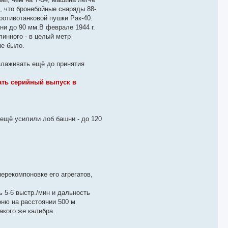
, что бронебойные снаряды 88-
ротивотанковой пушки Рак-40.
ни до 90 мм.В феврале 1944 г.
инного - в целый метр
не было.
алаживать ещё до принятия
ать серийный выпуск в
 ещё усилили лоб башни - до 120
ерекомпоновке его агрегатов,
 5-6 выстр./мин и дальность
оню на расстоянии 500 м
акого же калибра.