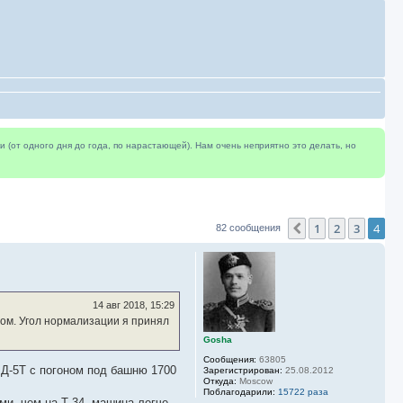
(от одного дня до года, по нарастающей). Нам очень неприятно это делать, но
1
2
3
4
Пред.
82 сообщения
14 авг 2018, 15:29
дом. Угол нормализации я принял
Gosha
Сообщения:
63805
 Д-5Т с погоном под башню 1700
Зарегистрирован:
25.08.2012
Откуда:
Moscow
Поблагодарили:
15722 раза
ми, чем на Т-34, машина легче