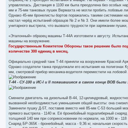
управлялась. Дистанция в 1100 км была преодолена без особых нар
мм и 75-мм танковых пушек Вермахта не могли пробить лобовые лис
Однако 45-мм бронелисты бортов поражались такими системами на 
настал черёд испытаний образцов № 2 и № 3. Они имели более мощ
унитарного выстрела, что вызвало трудности при заряжании пушки
«Эталонный» образец машины Т-44А изготовили к августу. Испытан
машины на вооружение.
Государственным Комитетом Обороны такое решение было подп
количестве 300 единиц в месяц.
Официально средний танк Т-44 приняли на вооружение Красной Арми
Однако создатели танка продолжали его испытания на полигонах Ку
мм, смотровой прибор механика-водителя переместили на лобовой 
Т-44 - СУ-100 и ИС-I и II появившиеся в самом конце ВОВ был
Сменили двигатель на дизельный В-44, 12-цилиндровый, жидкостног
вызванной необходимостью уменьшения общей высоты: она снизил
Заменили пушку Д-5Т, поставив вместо неё 85-мм С-53 большей мощ
прямого выстрела - 1140 м. Её бронебойный подкалиберный снаряд 
толщиной 140 мм при соприкосновении по нормали, на 1000 м - 11
Снаряд БР-365К - бронебойный, масса - 9,36 кг, начальная скорость 