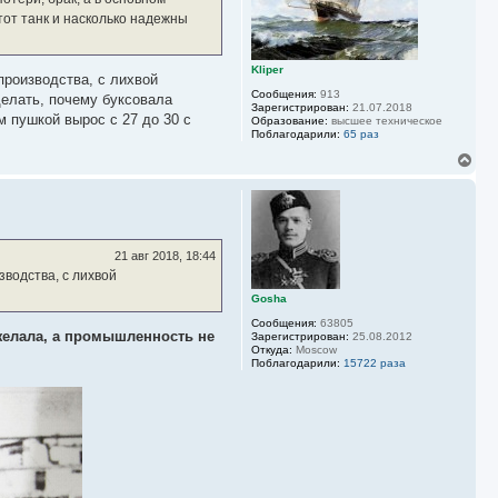
к
н
тот танк и насколько надежны
а
ч
а
Kliper
производства, с лихвой
л
Сообщения:
913
у
делать, почему буксовала
Зарегистрирован:
21.07.2018
м пушкой вырос с 27 до 30 с
Образование:
высшее техническое
Поблагодарили:
65 раз
В
е
р
н
у
т
ь
21 авг 2018, 18:44
с
зводства, с лихвой
я
к
Gosha
н
Сообщения:
63805
а
елала, а промышленность не
Зарегистрирован:
25.08.2012
ч
Откуда:
Moscow
а
Поблагодарили:
15722 раза
л
у