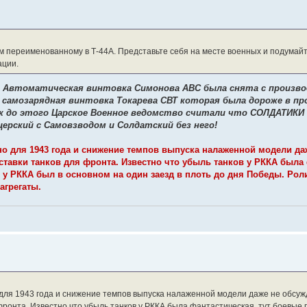
ом переименованному в Т-44А. Представьте себя на месте военных и подумайт
ации.
. Автоматическая винтовка Симонова АВС была снята с произво
 самозарядная винтовка Токарева СВТ которая была дороже в пр
ак до этого Царское Военное ведомство считали что СОЛДАТИКИ
церский с Самовзводом и Солдатский без него!
чно для 1943 года и снижение темпов выпуска налаженной модели да
поставки танков для фронта. Известно что убыль танков у РККА была
к у РККА был в основном на один заезд в плоть до дня Победы. Рол
агрегаты.
 для 1943 года и снижение темпов выпуска налаженной модели даже не обсужд
фронта. Известно что убыль танков у РККА была фантастическая, тут боевые п