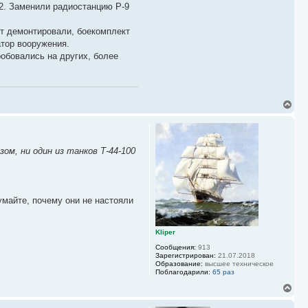
2. Заменили радиостанцию Р-9
ёт демонтировали, боекомплект
атор вооружения.
обовались на других, более
В
е
р
н
у
зом, ни один из танков Т-44-100
т
ь
с
я
к
умайте, почему они не настояли
н
а
ч
а
Kliper
л
Сообщения:
913
у
Зарегистрирован:
21.07.2018
Образование:
высшее техническое
Поблагодарили:
65 раз
В
е
р