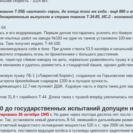
льная скорость - 1024 м/с.
машин Т-55Б «валовой» серии, до конца того же года - ещё 880 и 
 одновременным выпуском в стране танков Т-34-85, ИС-2 - основн
-54.
сь и его модернизация. Первым делом постарались усилить его боевую
ия опытных работ на заводе №183 на один из танков установили 100-мм 
а. Танк получил индекс Т-44-100.
рекомендовала себя в боях. При длине ствола 53,5 калибра и начальной
зволяло открывать огонь по бронетехнике с большого расстояния.
е, чересчур сбивая наводку на цель; нормально уравновесить пушку в ц
я механизм и удалось разместить в стандартной башне, однако действи
анковую пушку ЛБ-1 («Лаврентий Берия»), созданную на Горьковском зав
выстрела бронебойным снарядом 1200 м и лучшую кучность.
ряжающего 12,7-мм пулемёт ДШК. Ходовую часть и борта танка для за
ив 31,8 т серийного Т-44. Длина танка с пушкой вперёд увеличилась по
100 до государственных испытаний допущен 
ировано 26 октября 1945 г.
Но даже через полтора десятка лет после 
ни. Так, установили новый двигатель В-54, явившийся дальнейшим разви
хтактный жидкостного охлаждения мощностью 520 л.с. при 2000 об./мин
ворота, поставили ведущие колёса и гусеницы цевочного зацепления в