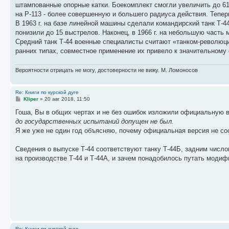
штампованные опорные катки. Боекомплект смогли увеличить до 6
на Р-113 - более совершенную и большего радиуса действия. Тепер
В 1963 г. на базе линейной машины сделали командирский танк Т-4
понизили до 15 выстрелов. Наконец, в 1966 г. на небольшую часть
Средний танк Т-44 военные специалисты считают «танком-революци
ранних типах, совместное применение их привело к значительному 
Вероятности отрицать не могу, достоверности не вижу. М. Ломоносов
Re: Книги по курской дуге
С
Kliper
»
20 авг 2018, 11:50
о
о
Гоша, Вы в общих чертах и не без ошибок изложили официальную 
б
до государственных испытаний допущен не был.
щ
е
Я же уже не один год объясняю, почему официальная версия не со
н
и
е
Сведения о выпуске Т-44 соответствуют танку Т-44Б, задним число
на производстве Т-44 и Т-44А, и зачем понадобилось путать модиф
Re: Книги по курской дуге