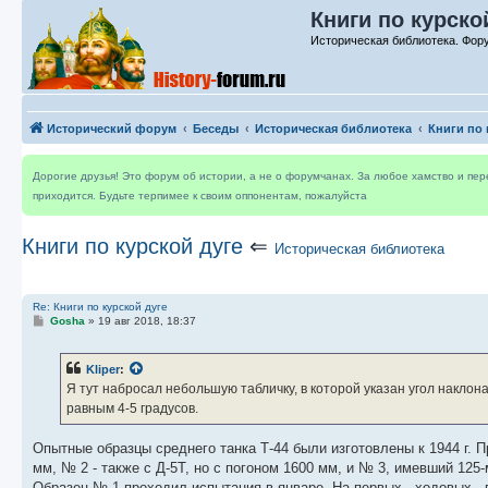
Книги по курско
Историческая библиотека. Фор
Исторический форум
Беседы
Историческая библиотека
Книги по 
Дорогие друзья! Это форум об истории, а не о форумчанах. За любое хамство и пе
приходится. Будьте терпимее к своим оппонентам, пожалуйста
Книги по курской дуге
⇐
Историческая библиотека
Re: Книги по курской дуге
С
Gosha
»
19 авг 2018, 18:37
о
о
б
Kliper
:
щ
е
Я тут набросал небольшую табличку, в которой указан угол накло
н
равным 4-5 градусов.
и
е
Опытные образцы среднего танка Т-44 были изготовлены к 1944 г.
мм, № 2 - также с Д-5Т, но с погоном 1600 мм, и № 3, имевший 125
Образец № 1 проходил испытания в январе. На первых - ходовых - 