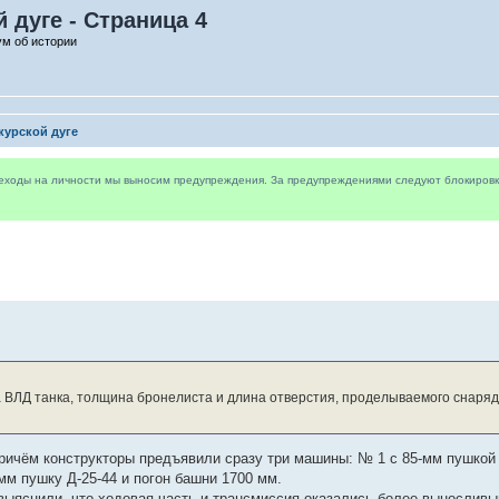
й дуге - Страница 4
ум об истории
курской дуге
реходы на личности мы выносим предупреждения. За предупреждениями следуют блокировки 
на ВЛД танка, толщина бронелиста и длина отверстия, проделываемого снаря
 Причём конструкторы предъявили сразу три машины: № 1 с 85-мм пушкой
-мм пушку Д-25-44 и погон башни 1700 мм.
выяснили, что ходовая часть и трансмиссия оказались более выносливы