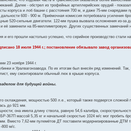
еканий. Далее - обстрел из трофейных артиллерийских орудий - показал
ты корпуса и лоб башни с расстояния 700 м, и даже 75-мм снарядами п
дальности 600 - 900 м. Приёмочная комиссия потребовала усиления бро
ные 520-сильные двигатели. 122-мм пушка вызвала осложнения из-за дл
, и её заменили на 85-миллиметровую. Других существенных замечаний 
ия и его прошли настолько успешно, что серийное производство стали н
исано 18 июля 1944 г.; постановление обязывало завод организов
и 23 ноября 1944 г.
бинки и Уралвагонзавода. По их итогам был внесён ряд изменений. Так,
лист, ему смонтировали обычный люк в крыше корпуса.
и заделом для будущей войны.
о охлаждения, мощностью 500 л.е., который также подвергся сложной п
ась до 921 мм.
ности; она имела длину ствола, равную 54,6 калибра, скорострельность
БР-367П массой 5,35 кг и начальной скоростью 1024 м/с мог пробить бр
8 мм. Вместо 7,62-мм пулемётов ДТ поставили модернизированные ДТМ т
-800 м/с.