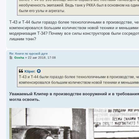
и
е
необученность экипажей. Ведь танк у РККА был в основном на один
были его узлы и агрегаты.
Т-43 и Т-44 были гораздо более технологичными в производстве, ч
компенсировался большим количеством новой техники и меньшими е
модернизация Т-34? Почему все силы конструкторов были сосредото
лишним тонн?
Re: Книги по курской дуге
С
Gosha
»
22 авг 2018, 17:08
о
о
б
Kliper
:
щ
е
Т-43 и Т-44 были гораздо более технологичными в производстве, 
н
компенсировался большим количеством новой техники и меньшими 
и
е
Уважаемый Клипер в производстве вооружений и в требовани
могла освоить.