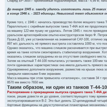
Снаряд БР-365П - бронебойный подкалиберный, масса - 4,99 кг, нача
До января 1945 г. заводу удалось изготовить лишь 25 таких 
в конце 1946 г. - 1823 единицы. Невысокий темп объяснялся
Кроме того, с 1946 г. началось производство более мощного танка Т
Параллельно с серийным выпуском танка Т-44А всё же продолжала
на машину 122-мм пушку не удалась. Летом 1945 г. после проведен
уральском артиллерийском опытно-конструкторском бюро Ф. Петров
Пушка Д-10, уже установленная на знаменитой САУ-100, отлично за
897 м/с дальность её прямого выстрела составляла 1000 м, что по
Однако оказалось, что машина слишком раскачивается при выстрел
время на танке хотели смонтировать стабилизатор вооружения. Хот
оказались слишком затруднены из-за отсутствия свободного места.
Затем на опытный Т-44-100 попытались установить также 100-мм т
почти одинаковых характеристиках она имела дальность прямого 
Одновременно дополнили вооружение, разместив на крыше люка за
прикрыли навесными 6-мм экранами.
Масса машины при этом превысила «эталонную», составив 34 т прот
8570 мм вместо 7650 мм.
Таким образом, ни один из танков Т-44-
Распоряжение о прекращении выпуска среднего танка Т-44А дат
покое, решив довести их до уровня, соответствующего тому време
эксплуатировавшегося В-2. Это был дизель 12-цилиндровый четырё
бортовые фрикционы на двухступенчатые планетарные механизмы по