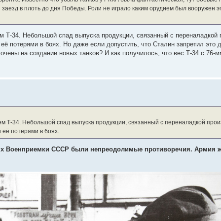
 заезд в плоть до дня Победы. Роли не играло каким орудием был вооружен э
ем Т-34. Небольшой спад выпуска продукции, связанный с переналадкой 
ё потерями в боях. Но даже если допустить, что Сталин запретил это 
чены на создании новых танков? И как получилось, что вес Т-34 с 76-м
чем Т-34. Небольшой спад выпуска продукции, связанный с переналадкой прои
её потерями в боях.
ях Военприемки СССР были непреодолимые противоречия. Армия ж