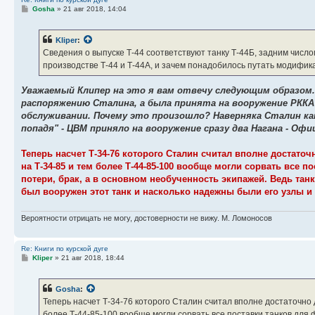
С
Gosha
»
21 авг 2018, 14:04
о
о
б
Kliper
:
щ
е
Сведения о выпуске Т-44 соответствуют танку Т-44Б, задним числ
н
производстве Т-44 и Т-44А, и зачем понадобилось путать модифик
и
е
Уважаемый Клипер на это я вам отвечу следующим образом
распоряжению Сталина, а была принята на вооружение РККА
обслуживании. Почему это произошло? Наверняка Сталин к
попадя" - ЦВМ приняло на вооружение сразу два Нагана - Офи
Теперь насчет Т-34-76 которого Сталин считал вполне достато
на Т-34-85 и тем более Т-44-85-100 вообще могли сорвать все 
потери, брак, а в основном необученность экипажей. Ведь тан
был вооружен этот танк и насколько надежны были его узлы и 
Вероятности отрицать не могу, достоверности не вижу. М. Ломоносов
Re: Книги по курской дуге
С
Kliper
»
21 авг 2018, 18:44
о
о
б
Gosha
:
щ
е
Теперь насчет Т-34-76 которого Сталин считал вполне достаточно
н
более Т-44-85-100 вообще могли сорвать все поставки танков для 