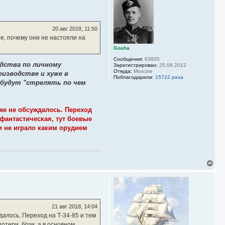
н
у
т
ь
20 авг 2018, 11:50
с
е, почему они не настояли на
я
к
Gosha
н
Сообщения:
63805
а
дства по личному
Зарегистрирован:
25.08.2012
ч
Откуда:
Moscow
оизводстве и хуже в
а
Поблагодарили:
15722 раза
 будут "стрелять по чем
л
у
же не обсуждалось. Переход
 фантастическая, тут боевые
и не играло каким орудием
В
е
р
н
у
т
ь
21 авг 2018, 14:04
с
алось. Переход на Т-34-85 и тем
я
отери, брак, а в основном