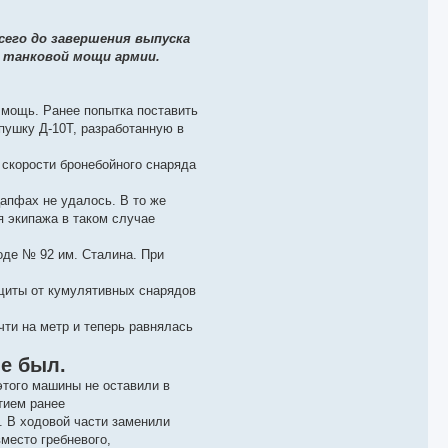
всего до завершения выпуска
ой танковой мощи армии.
 мощь. Ранее попытка поставить
пушку Д-10Т, разработанную в
 скорости бронебойного снаряда
апфах не удалось. В то же
я экипажа в таком случае
оде № 92 им. Сталина. При
щиты от кумулятивных снарядов
чти на метр и теперь равнялась
не был.
этого машины не оставили в
тием ранее
. В ходовой части заменили
место гребневого,