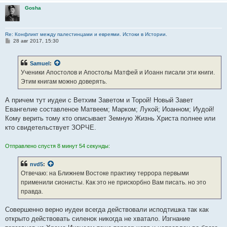
Gosha
Re: Конфликт между палестинцами и евреями. Истоки в Истории.
С
28 авг 2017, 15:30
о
о
б
Samuel
:
щ
е
Ученики Апостолов и Апостолы Матфей и Иоанн писали эти книги.
н
Этим книгам можно доверять.
и
е
А причем тут иудеи с Ветхим Заветом и Торой! Новый Завет
Евангелие составленое Матвеем; Марком; Лукой; Иоанном; Иудой!
Кому верить тому кто описывает Земную Жизнь Христа полнее или
кто свидетельствует ЗОРЧЕ.
Отправлено спустя 8 минут 54 секунды:
nvd5
:
Отвечаю: на Ближнем Востоке практику террора первыми
применили сионисты. Как это не прискорбно Вам писать. но это
правда.
Совершенно верно иудеи всегда действовали исподтишка так как
открыто действовать силенок никогда не хватало. Изгнание