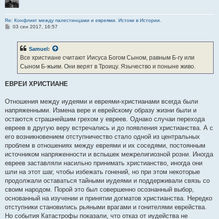
Re: Конфликт между палестинцами и евреями. Истоки в Истории.
С
03 сен 2017, 16:57
о
о
б
Samuel
:
щ
е
Все христиане считают Иисуса Богом Сыном, равным Б-гу или
н
Сыном Б-жьим. Они верят в Троицу. Язычество и поныне живо.
и
е
ЕВРЕИ ХРИСТИАНЕ
Отношения между иудеями и евреями-христианами всегда были
напряженными. Измена вере и еврейскому образу жизни были и
остаются страшнейшим грехом у евреев. Однако случаи перехода
евреев в другую веру встречались и до появления христианства. А с
его возникновением отступничество стало одной из центральных
проблем в отношениях между евреями и их соседями, постоянным
источником напряженности и вспышек межрелигиозной розни. Иногда
евреев заставляли насильно принимать христианство, иногда они
шли на этот шаг, чтобы избежать гонений, но при этом некоторые
продолжали оставаться тайными иудеями и поддерживали связь со
своим народом. Порой это был совершенно осознанный выбор,
основанный на изучении и принятии догматов христианства. Нередко
отступники становились рьяными врагами и гонителями еврейства.
Но события Катастрофы показали, что отказ от иудейства не