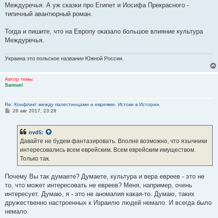
Междуречья. А уж сказки про Египет и Иосифа Прекрасного -
типичный авантюрный роман.
Тогда и пишите, что на Европу оказало большое влияние культура
Междуречья.
Украина это польское название Южной России.
Автор темы
Samuel
Re: Конфликт между палестинцами и евреями. Истоки в Истории.
С
26 авг 2017, 23:28
о
о
б
nvd5
:
щ
е
Давайте не будем фантазировать. Вполне возможно, что язычники
н
интересовались всем еврейским. Всем еврейским имуществом.
и
е
Только так.
Почему Вы так думаете? Думаете, культура и вера евреев - это не
то, что может интересовать не евреев? Меня, например, очень
интересует. Думаю, я - это не аномалия какая-то. Думаю, таких
дружественно настроенных к Израилю людей немало. И всегда было
немало.