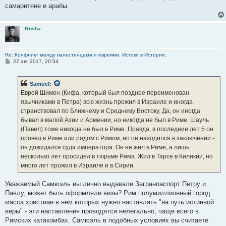
самаритяне и арабы.
Gosha
Re: Конфликт между палестинцами и евреями. Истоки в Истории.
С
27 авг 2017, 20:54
о
о
б
Samuel
:
щ
е
Еврей Шимон (Кифа, который был позднее переименован
н
язычниками в Петра) всю жизнь прожил в Израиле и иногда
и
е
странствовал по Ближнему и Среднему Востоку. Да, он иногда
бывал в малой Азии и Армении, но никогда не был в Риме. Шауль
(Павел) тоже никогда не был в Риме. Правда, в последние лет 5 он
провел в Риме или рядом с Римом, но он находился в заключении -
он дожидался суда императора. Он не жил в Риме, а лишь
несколько лет просидел в тюрьме Рима. Жил в Тарсе в Киликии, но
много лет прожил в Израиле и в Сирии.
Уважаемый Самюэль вы лично выдавали Загранпаспорт Петру и
Павлу, может быть оформляли визы? Рим полумиллионный город
масса христиан в нем которых нужно наставлять "на путь истинной
веры" - эти наставления проводятся нелегально, чаще всего в
Римских катакомбах. Самюэль в подобных условиях вы считаете