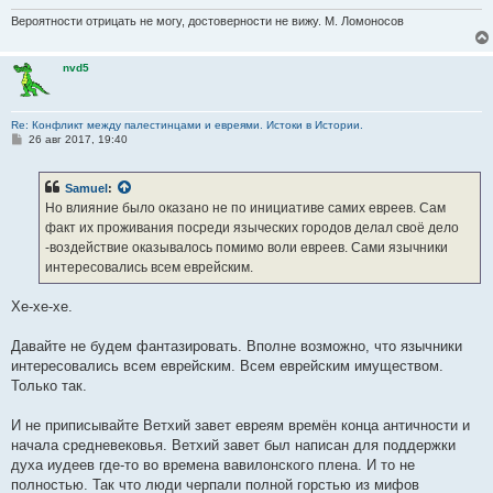
Вероятности отрицать не могу, достоверности не вижу. М. Ломоносов
nvd5
Re: Конфликт между палестинцами и евреями. Истоки в Истории.
С
26 авг 2017, 19:40
о
о
б
Samuel
:
щ
е
Но влияние было оказано не по инициативе самих евреев. Сам
н
факт их проживания посреди языческих городов делал своё дело
и
е
-воздействие оказывалось помимо воли евреев. Сами язычники
интересовались всем еврейским.
Хе-хе-хе.
Давайте не будем фантазировать. Вполне возможно, что язычники
интересовались всем еврейским. Всем еврейским имуществом.
Только так.
И не приписывайте Ветхий завет евреям времён конца античности и
начала средневековья. Ветхий завет был написан для поддержки
духа иудеев где-то во времена вавилонского плена. И то не
полностью. Так что люди черпали полной горстью из мифов