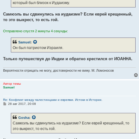
который был близок к Иудаизму.
и
е
Самюэль вы сдвинулись на иудаизме? Если еврей крещенный,
то это выкрест, то есть гой.
Отправлено спустя 2 минуты 4 секунды:
Samuel
:
Он был патриотом Израиля.
Только путешествуя до Индии и обратно крестился от ИОАННА.
Вероятности отрицать не могу, достоверности не вижу. М. Ломоносов
Автор темы
Samuel
Re: Конфликт между палестинцами и евреями. Истоки в Истории.
С
28 авг 2017, 20:08
о
о
б
Gosha
:
щ
е
Самюэль вы сдвинулись на иудаизме? Если еврей крещенный, то
н
это выкрест, то есть гой.
и
е