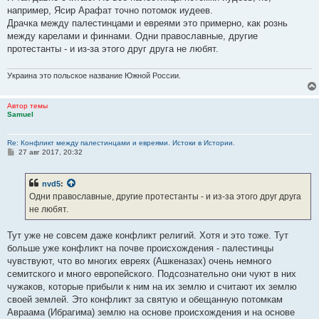
например, Ясир Арафат точно потомок иудеев.
Драчка между палестинцами и евреями это примерно, как рознь
между карелами и финнами. Одни православные, другие
протестанты - и из-за этого друг друга не любят.
Украина это польское название Южной России.
Автор темы
Samuel
Re: Конфликт между палестинцами и евреями. Истоки в Истории.
С
27 авг 2017, 20:32
о
о
б
nvd5
:
щ
е
Одни православные, другие протестанты - и из-за этого друг друга
н
не любят.
и
е
Тут уже не совсем даже конфликт религий. Хотя и это тоже. Тут
больше уже конфликт на почве происхождения - палестинцы
чувствуют, что во многих евреях (Ашкеназах) очень немного
семитского и много европейского. Подсознательно они чуют в них
чужаков, которые прибыли к ним на их землю и считают их землю
своей землей. Это конфликт за святую и обещанную потомкам
Авраама (Ибрагима) землю на основе происхождения и на основе