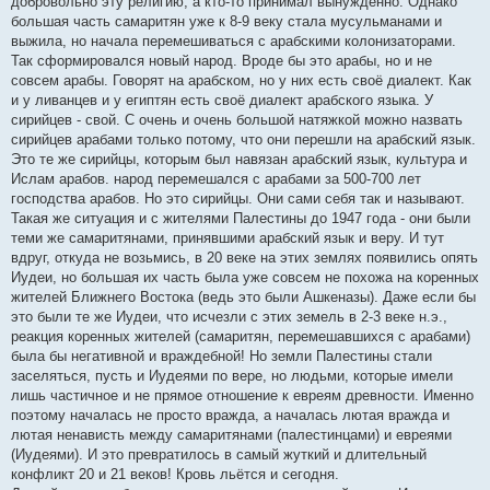
добровольно эту религию, а кто-то принимал вынужденно. Однако
большая часть самаритян уже к 8-9 веку стала мусульманами и
выжила, но начала перемешиваться с арабскими колонизаторами.
Так сформировался новый народ. Вроде бы это арабы, но и не
совсем арабы. Говорят на арабском, но у них есть своё диалект. Как
и у ливанцев и у египтян есть своё диалект арабского языка. У
сирийцев - свой. С очень и очень большой натяжкой можно назвать
сирийцев арабами только потому, что они перешли на арабский язык.
Это те же сирийцы, которым был навязан арабский язык, культура и
Ислам арабов. народ перемешался с арабами за 500-700 лет
господства арабов. Но это сирийцы. Они сами себя так и называют.
Такая же ситуация и с жителями Палестины до 1947 года - они были
теми же самаритянами, принявшими арабский язык и веру. И тут
вдруг, откуда не возьмись, в 20 веке на этих землях появились опять
Иудеи, но большая их часть была уже совсем не похожа на коренных
жителей Ближнего Востока (ведь это были Ашкеназы). Даже если бы
это были те же Иудеи, что исчезли с этих земель в 2-3 веке н.э.,
реакция коренных жителей (самаритян, перемешавшихся с арабами)
была бы негативной и враждебной! Но земли Палестины стали
заселяться, пусть и Иудеями по вере, но людьми, которые имели
лишь частичное и не прямое отношение к евреям древности. Именно
поэтому началась не просто вражда, а началась лютая вражда и
лютая ненависть между самаритянами (палестинцами) и евреями
(Иудеями). И это превратилось в самый жуткий и длительный
конфликт 20 и 21 веков! Кровь льётся и сегодня.