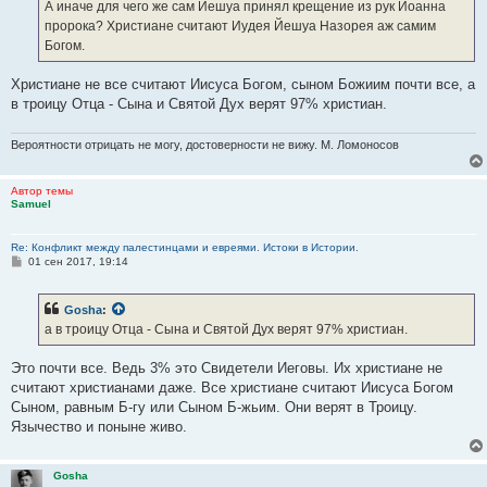
е
А иначе для чего же сам Йешуа принял крещение из рук Иоанна
н
пророка? Христиане считают Иудея Йешуа Назорея аж самим
и
е
Богом.
Христиане не все считают Иисуса Богом, сыном Божиим почти все, а
в троицу Отца - Сына и Святой Дух верят 97% христиан.
Вероятности отрицать не могу, достоверности не вижу. М. Ломоносов
Автор темы
Samuel
Re: Конфликт между палестинцами и евреями. Истоки в Истории.
С
01 сен 2017, 19:14
о
о
б
Gosha
:
щ
е
а в троицу Отца - Сына и Святой Дух верят 97% христиан.
н
и
е
Это почти все. Ведь 3% это Свидетели Иеговы. Их христиане не
считают христианами даже. Все христиане считают Иисуса Богом
Сыном, равным Б-гу или Сыном Б-жьим. Они верят в Троицу.
Язычество и поныне живо.
Gosha