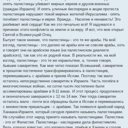
б
опять палестинцы убивают мирных евреев и друзов-военных
щ
е
(граждан Израиля). И опять уличные беспорядки и акции протеста
н
палестинцев нарушают покой мирных жителей Иерусалима - опять
и
е
погибают палестинцы и евреи. Вражда... Насилие и ненависть! Это
разбивает моё сердце! Как же это печально всё! Я задумался о
причинах этого конфликта за землю и за веру. И вот, что мне открыл
Святой и Всемогущий Отец.
Бытует такое мнение, что палестинцы - это те же арабы. На мой
взгляд, палестинцы - это далеко не арабы или не совсем арабы, хоть
и говорят они на арабском языке (на палестинском диалекте
арабского), так как это их родной язык. В реальности же, на мой
взгляд, палестинцы - это те же израильтяне, а, точнее говоря,
бывшие самаритяне. Как мне четко показал Всевышний, самаритяне
в прошлом постепенно трансформировались в палестинцев,
перемешавшись с арабами и приняв Ислам. Поэтому так мало
осталось непосредственно самаритян в Израиле. Часть погибла в
многочисленных войнах, но сотни тысяч постепенно были
ассимилированы арабами в 8-11 веках. И этот процесс продолжился
и окончательно завершился с 12 по 14 век. Уже тогда самаритян
осталось мало - почти все обращены были в Ислам и перемешались
с множеством пришельцев - с арабами. Так появился арабский народ
Ханаана-Израиля, который сегодня принято называть палестинцами.
Не случайно этот народ принято называть палестинцами. Палестина
- это от Филистия. Палестинцы - наследники дела филистимлян.
Ведь хорошо известно, что израильтяне, прибыв в Ханаан и создав