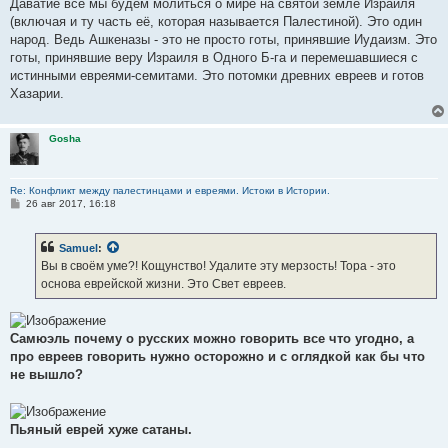
Даватйе все мы будем молиться о мире на святой земле Израиля
(включая и ту часть её, которая называется Палестиной). Это один
народ. Ведь Ашкеназы - это не просто готы, принявшие Иудаизм. Это
готы, принявшие веру Израиля в Одного Б-га и перемешавшиеся с
истинными евреями-семитами. Это потомки древних евреев и готов
Хазарии.
Gosha
Re: Конфликт между палестинцами и евреями. Истоки в Истории.
С
26 авг 2017, 16:18
о
о
б
Samuel
:
щ
е
Вы в своём уме?! Кощунство! Удалите эту мерзость! Тора - это
н
основа еврейской жизни. Это Свет евреев.
и
е
Самюэль почему о русских можно говорить все что угодно, а
про евреев говорить нужно осторожно и с оглядкой как бы что
не вышло?
Пьяный еврей хуже сатаны.