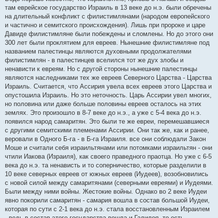
там еврейское государство Израиль в 13 веке до н.э. были обречены
на длительный конфликт с филистимлянами (народом европейского
и частично и семитского происхождения). Лишь при пророке и царе
Давиде филистимляне были побеждены и сломлены. Но до этого они
300 лет были проклятием для евреев. Нынешние филистимляне под
названием палестинцы являются духовными продолжателями
филистимлян - в палестинцев вселился тот же дух злобы и
ненависти к евреям. Но с другой стороны нынешние палестинцы
являются наследниками тех же евреев Северного Царства - Царства
Израиль. Считается, что Ассирия увела всех евреев этого Царства и
опустошила Израиль. Но это неточность. Царь Ассирии увел многих,
но половина или даже больше половины евреев осталось на этих
землях. Это произошло в 8-7 веке до н.э., а уже с 5-4 века до н.э.
появился народ самаритян. Это были те же евреи, перемешавшиеся
с другими семитскими племенами Ассирии. Они так же, как и ранее,
веровали в Одного Б-га - в Б-га Израиля. все они соблюдали Закон
Моше и считали себя израильтянами или потомками израильтян - они
чтили Иакова (Израиля), как своего праведного праотца. Но уже с 6-5
века до н.э. та ненависть и то соперничество, которые разделили в
10 веке северных евреев от южных евреев (Иудеев), возобновились
с новой силой между самаритянами (северными евреями) и Иудеями.
Были между ними войны. Жестокие войны. Однако во 2 веке Иудеи
явно покорили самаритян - самария вошла в состав большой Иудеи,
которая по сути с 2-1 века до н.э. стала восстановленным Израилем
- ведь в состав этого государства вошла и Галилея, то есть