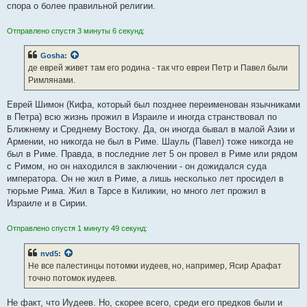
спора о более правильной религии.
Отправлено спустя 3 минуты 6 секунд:
Gosha
:
де еврей живет там его родина - так что евреи Петр и Павел были
Римлянами.
Еврей Шимон (Кифа, который был позднее переименован язычниками
в Петра) всю жизнь прожил в Израиле и иногда странствовал по
Ближнему и Среднему Востоку. Да, он иногда бывал в малой Азии и
Армении, но никогда не был в Риме. Шауль (Павел) тоже никогда не
был в Риме. Правда, в последние лет 5 он провел в Риме или рядом
с Римом, но он находился в заключении - он дожидался суда
императора. Он не жил в Риме, а лишь несколько лет просидел в
тюрьме Рима. Жил в Тарсе в Киликии, но много лет прожил в
Израиле и в Сирии.
Отправлено спустя 1 минуту 49 секунд:
nvd5
:
Не все палестинцы потомки иудеев, но, например, Ясир Арафат
точно потомок иудеев.
Не факт, что Иудеев. Но, скорее всего, среди его предков были и