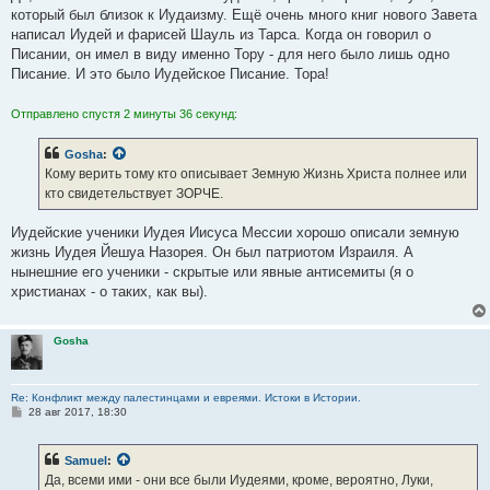
который был близок к Иудаизму. Ещё очень много книг нового Завета
написал Иудей и фарисей Шауль из Тарса. Когда он говорил о
Писании, он имел в виду именно Тору - для него было лишь одно
Писание. И это было Иудейское Писание. Тора!
Отправлено спустя 2 минуты 36 секунд:
Gosha
:
Кому верить тому кто описывает Земную Жизнь Христа полнее или
кто свидетельствует ЗОРЧЕ.
Иудейские ученики Иудея Иисуса Мессии хорошо описали земную
жизнь Иудея Йешуа Назорея. Он был патриотом Израиля. А
нынешние его ученики - скрытые или явные антисемиты (я о
христианах - о таких, как вы).
Gosha
Re: Конфликт между палестинцами и евреями. Истоки в Истории.
С
28 авг 2017, 18:30
о
о
б
Samuel
:
щ
е
Да, всеми ими - они все были Иудеями, кроме, вероятно, Луки,
н