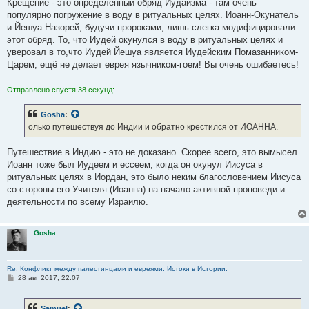
Крещение - это определенный обряд Иудаизма - там очень
популярно погружение в воду в ритуальных целях. Иоанн-Окунатель
и Йешуа Назорей, будучи пророками, лишь слегка модифицировали
этот обряд. То, что Иудей окунулся в воду в ритуальных целях и
уверовал в то,что Иудей Йешуа является Иудейским Помазанником-
Царем, ещё не делает еврея язычником-гоем! Вы очень ошибаетесь!
Отправлено спустя 38 секунд:
Gosha
:
олько путешествуя до Индии и обратно крестился от ИОАННА.
Путешествие в Индию - это не доказано. Скорее всего, это вымысел.
Иоанн тоже был Иудеем и ессеем, когда он окунул Иисуса в
ритуальных целях в Иордан, это было неким благословением Иисуса
со стороны его Учителя (Иоанна) на начало активной проповеди и
деятельности по всему Израилю.
Gosha
Re: Конфликт между палестинцами и евреями. Истоки в Истории.
С
28 авг 2017, 22:07
о
о
б
Samuel
: