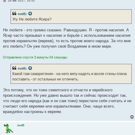
С
28 авг 2017, 10:51
о
о
б
nvd5
:
щ
е
Угу. Не любите Ясира?
н
и
е
Не любите - это громко сказано. Равнодушен. Я - против насилия. А
Ясир часто призывал к насилию и борьбе с использованием насилия
против израильтян (евреев), то есть против моего народа. За что мне
его любить? Он уже получил своё Воздаяние в ином мире.
Отправлено спустя 3 минуты 54 секунды:
nvd5
:
Какой там самаритянин - на него кипу надеть и возле стены плача
поставить - от остальных не отличить.
Это потому, что он тоже семитского и отчасти и еврейского
происхождения. Но уже давно вышло так и сейчас происходит так,
что люди его народа (как и он сам тоже) перестали себя считать и не
считают себя евреями или израильтянами. Они, чаще всего,
враждебно настроены к евреям.
nvd5