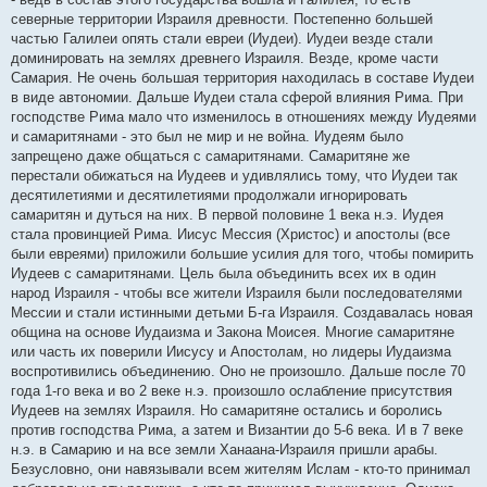
северные территории Израиля древности. Постепенно большей
частью Галилеи опять стали евреи (Иудеи). Иудеи везде стали
доминировать на землях древнего Израиля. Везде, кроме части
Самария. Не очень большая территория находилась в составе Иудеи
в виде автономии. Дальше Иудеи стала сферой влияния Рима. При
господстве Рима мало что изменилось в отношениях между Иудеями
и самаритянами - это был не мир и не война. Иудеям было
запрещено даже общаться с самаритянами. Самаритяне же
перестали обижаться на Иудеев и удивлялись тому, что Иудеи так
десятилетиями и десятилетиями продолжали игнорировать
самаритян и дуться на них. В первой половине 1 века н.э. Иудея
стала провинцией Рима. Иисус Мессия (Христос) и апостолы (все
были евреями) приложили большие усилия для того, чтобы помирить
Иудеев с самаритянами. Цель была объединить всех их в один
народ Израиля - чтобы все жители Израиля были последователями
Мессии и стали истинными детьми Б-га Израиля. Создавалась новая
община на основе Иудаизма и Закона Моисея. Многие самаритяне
или часть их поверили Иисусу и Апостолам, но лидеры Иудаизма
воспротивились объединению. Оно не произошло. Дальше после 70
года 1-го века и во 2 веке н.э. произошло ослабление присутствия
Иудеев на землях Израиля. Но самаритяне остались и боролись
против господства Рима, а затем и Византии до 5-6 века. И в 7 веке
н.э. в Самарию и на все земли Ханаана-Израиля пришли арабы.
Безусловно, они навязывали всем жителям Ислам - кто-то принимал