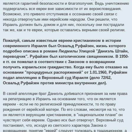
является гарантией безопасности и благополучия. Ведь уничтожению
подвергались все евреи вне зависимости от их вероисповедания.
Возможно, это привело отступников к осознанию своей связи с
некогда отвергнутым ими еврейским народом. Они решили, что
Израиль должен быть домом и для них, поскольку они пострадали
так же, как и те евреи, которые оставались верными своей религии.
Пожалуй, самым известным евреем-христианином в истории
современного Израиля был Освальд Руфайзен, жизнь которого
подробно описана в романе Людмилы Улицкой "Даниэль Штайн,
переводчик". Руфайзен был католическим священником. В 1950-
е гг. он пожелал в соответствии с Законом о возвращении
получить израильское гражданство. Когда ему было отказано на
основании "процедурных распоряжений" от 1.01.1960, Руфайзен
подал апелляцию в Верховный суд Израиля (дело 72/62,
Освальд Руфайзен против министра внутренних дел).
В своей апелляции брат Даниэль добивался признания за ним права
на репатриацию в Израиль на основании того, что он является
евреем - если не по религиозной принадлежности, то по праву
рождения от еврейской матери. По его словам, несмотря на то, что
он является верующим христианином, в "национальном плане" он
чувствует себя евреем. Однако иск был отвергнут. Верховный суд
постановил, что, исходя из светского характера Закона о
возвращении, понятие "еврей" следует толковать в традиционном, а