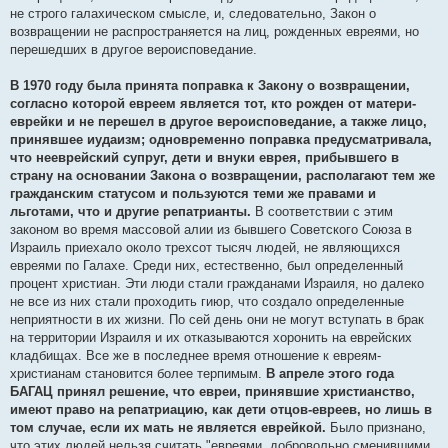
не строго галахическом смысле, и, следовательно, Закон о
возвращении не распространяется на лиц, рожденных евреями, но
перешедших в другое вероисповедание.
В 1970 году была принята поправка к Закону о возвращении,
согласно которой евреем является тот, кто рожден от матери-
еврейки и не перешел в другое вероисповедание, а также лицо,
принявшее иудаизм; одновременно поправка предусматривала,
что нееврейский супруг, дети и внуки еврея, прибывшего в
страну на основании Закона о возвращении, располагают тем же
гражданским статусом и пользуются теми же правами и
льготами, что и другие репатрианты.
В соответствии с этим
законом во время массовой алии из бывшего Советского Союза в
Израиль приехало около трехсот тысяч людей, не являющихся
евреями по Галахе. Среди них, естественно, был определенный
процент христиан. Эти люди стали гражданами Израиля, но далеко
не все из них стали проходить гиюр, что создало определенные
неприятности в их жизни. По сей день они не могут вступать в брак
на территории Израиля и их отказываются хоронить на еврейских
кладбищах. Все же в последнее время отношение к евреям-
христианам становится более терпимым.
В апреле этого года
БАГАЦ принял решение, что евреи, принявшие христианство,
имеют право на репатриацию, как дети отцов-евреев, но лишь в
том случае, если их мать не является еврейкой.
Было признано,
что этих людей нельзя считать "евреями, добровольно сменившими