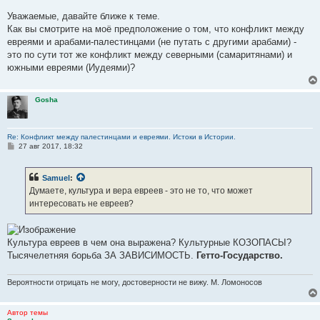
Уважаемые, давайте ближе к теме.
Как вы смотрите на моё предположение о том, что конфликт между
евреями и арабами-палестинцами (не путать с другими арабами) -
это по сути тот же конфликт между северными (самаритянами) и
южными евреями (Иудеями)?
Gosha
Re: Конфликт между палестинцами и евреями. Истоки в Истории.
С
27 авг 2017, 18:32
о
о
б
Samuel
:
щ
е
Думаете, культура и вера евреев - это не то, что может
н
интересовать не евреев?
и
е
Культура евреев в чем она выражена? Культурные КОЗОПАСЫ?
Тысячелетняя борьба ЗА ЗАВИСИМОСТЬ.
Гетто-Государство.
Вероятности отрицать не могу, достоверности не вижу. М. Ломоносов
Автор темы