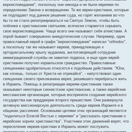
вероисповедание", поскольку они никогда и не были евреями по
определению Закона о возвращении. Те же евреи-христиане, которые
не подпадают под данное решение суда, но горят желанием во что
бы то ни стало репатриироваться на Святую Землю, чтобы быть
поближе к христианским святыням, всячески стараются скрывать
свое вероисповедание. Чаще всего они называют себя атеистами. А
порой бывают совершенно анекдотические случаи. Например, один
православный еврей в графе "вероисповедание" написал "orthodox",
а поскольку так же называют евреев, принадлежащих к
ортодоксальному крылу иудаизма, англоговорящий сотрудник
иммиграционной службы не заметил подвоха, и еще один еврей-
христианин получил израильское гражданство. Православные
священники одобрительно относятся к подобным действиям. "Юли,
как хочешь, только от Христа не отрекайся", - напутствовал один
священник своего прихожанина еврея, решившего перебраться жить
в Израиль. Помощь в репатриации евреям-христианам также
оказывают некоторые сионистские христианские, а также еврейские
мессианские организации, которые восприняли создание еврейского
государства как преддверие второго пришествия. Они развернули
активную миссионерскую деятельность среди евреев Израиля и в
общинах рассеяния. Основными целями этих организаций являются
"поделиться Благой Вестью с евреями" и "рассказать христианам о
еврейских корнях христианства". Участники этих движений верят, что
переселение евреев-христиан в Израиль может послужить
примирению и взаимному признанию между иудеями и христианами.