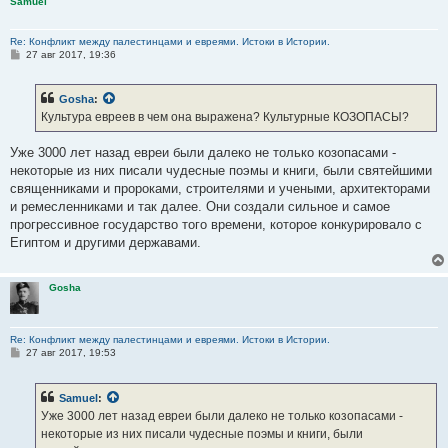
Samuel
Re: Конфликт между палестинцами и евреями. Истоки в Истории.
С
27 авг 2017, 19:36
о
о
б
Gosha
:
щ
е
Культура евреев в чем она выражена? Культурные КОЗОПАСЫ?
н
и
е
Уже 3000 лет назад евреи были далеко не только козопасами -
некоторые из них писали чудесные поэмы и книги, были святейшими
священниками и пророками, строителями и учеными, архитекторами
и ремесленниками и так далее. Они создали сильное и самое
прогрессивное государство того времени, которое конкурировало с
Египтом и другими державами.
Gosha
Re: Конфликт между палестинцами и евреями. Истоки в Истории.
С
27 авг 2017, 19:53
о
о
б
Samuel
:
щ
е
Уже 3000 лет назад евреи были далеко не только козопасами -
н
некоторые из них писали чудесные поэмы и книги, были
и
е