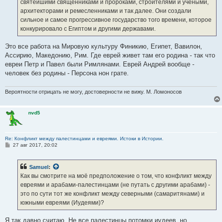
святейшими священниками и пророками, строителями и учеными,
архитекторами и ремесленниками и так далее. Они создали
сильное и самое прогрессивное государство того времени, которое
конкурировало с Египтом и другими державами.
Это все работа на Мировую культуру Финикию, Египет, Вавилон,
Ассирию, Македонию, Рим. Где еврей живет там его родина - так что
евреи Петр и Павел были Римлянами. Еврей Андрей вообще -
человек без родины - Персона нон грате.
Вероятности отрицать не могу, достоверности не вижу. М. Ломоносов
nvd5
Re: Конфликт между палестинцами и евреями. Истоки в Истории.
С
27 авг 2017, 20:02
о
о
б
Samuel
:
щ
е
Как вы смотрите на моё предположение о том, что конфликт между
н
евреями и арабами-палестинцами (не путать с другими арабами) -
и
е
это по сути тот же конфликт между северными (самаритянами) и
южными евреями (Иудеями)?
Я так давно считаю. Не все палестинцы потомки иудеев, но,