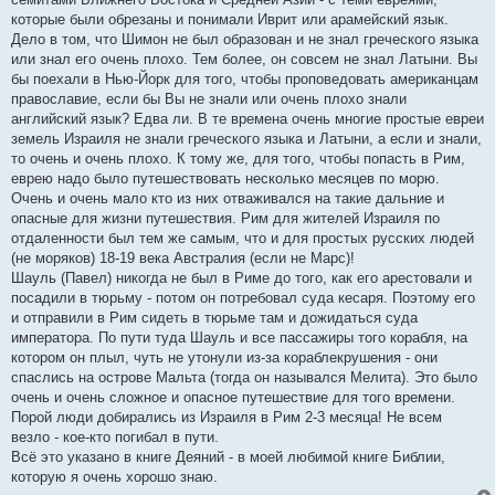
которые были обрезаны и понимали Иврит или арамейский язык.
Дело в том, что Шимон не был образован и не знал греческого языка
или знал его очень плохо. Тем более, он совсем не знал Латыни. Вы
бы поехали в Нью-Йорк для того, чтобы проповедовать американцам
православие, если бы Вы не знали или очень плохо знали
английский язык? Едва ли. В те времена очень многие простые евреи
земель Израиля не знали греческого языка и Латыни, а если и знали,
то очень и очень плохо. К тому же, для того, чтобы попасть в Рим,
еврею надо было путешествовать несколько месяцев по морю.
Очень и очень мало кто из них отваживался на такие дальние и
опасные для жизни путешествия. Рим для жителей Израиля по
отдаленности был тем же самым, что и для простых русских людей
(не моряков) 18-19 века Австралия (если не Марс)!
Шауль (Павел) никогда не был в Риме до того, как его арестовали и
посадили в тюрьму - потом он потребовал суда кесаря. Поэтому его
и отправили в Рим сидеть в тюрьме там и дожидаться суда
императора. По пути туда Шауль и все пассажиры того корабля, на
котором он плыл, чуть не утонули из-за кораблекрушения - они
спаслись на острове Мальта (тогда он назывался Мелита). Это было
очень и очень сложное и опасное путешествие для того времени.
Порой люди добирались из Израиля в Рим 2-3 месяца! Не всем
везло - кое-кто погибал в пути.
Всё это указано в книге Деяний - в моей любимой книге Библии,
которую я очень хорошо знаю.