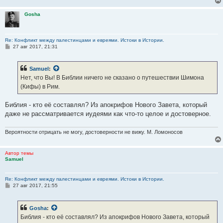
Gosha
Re: Конфликт между палестинцами и евреями. Истоки в Истории.
С
27 авг 2017, 21:31
о
о
б
Samuel
:
щ
е
Нет, что Вы! В Библии ничего не сказано о путешествии Шимона
н
(Кифы) в Рим.
и
е
Библия - кто её составлял? Из апокрифов Нового Завета, который
даже не рассматривается иудеями как что-то целое и достоверное.
Вероятности отрицать не могу, достоверности не вижу. М. Ломоносов
Автор темы
Samuel
Re: Конфликт между палестинцами и евреями. Истоки в Истории.
С
27 авг 2017, 21:55
о
о
б
Gosha
:
щ
е
Библия - кто её составлял? Из апокрифов Нового Завета, который
н