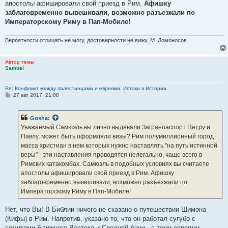
апостолы афишировали свой приезд в Рим.
Афишку
заблаговременно вывешивали, возможно разъезжали по
Императорскому Риму в Пап-Мобиле!
Вероятности отрицать не могу, достоверности не вижу. М. Ломоносов
Автор темы
Samuel
Re: Конфликт между палестинцами и евреями. Истоки в Истории.
С
27 авг 2017, 21:08
о
о
б
Gosha
:
щ
е
Уважаемый Самюэль вы лично выдавали Загранпаспорт Петру и
н
Павлу, может быть оформляли визы? Рим полумиллионный город
и
е
масса христиан в нем которых нужно наставлять "на путь истинной
веры" - эти наставления проводятся нелегально, чаще всего в
Римских катакомбах. Самюэль в подобных условиях вы считаете
апостолы афишировали свой приезд в Рим. Афишку
заблаговременно вывешивали, возможно разъезжали по
Императорскому Риму в Пап-Мобиле!
Нет, что Вы! В Библии ничего не сказано о путешествии Шимона
(Кифы) в Рим. Напротив, указано то, что он работал сугубо с
семитами Ближнего Востока и Средней Азии - с теми евреями,