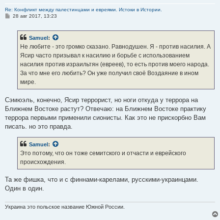
Re: Конфликт между палестинцами и евреями. Истоки в Истории.
С
28 авг 2017, 13:23
о
о
б
Samuel
:
щ
е
Не любите - это громко сказано. Равнодушен. Я - против насилия. А
н
Ясир часто призывал к насилию и борьбе с использованием
и
е
насилия против израильтян (евреев), то есть против моего народа.
За что мне его любить? Он уже получил своё Воздаяние в ином
мире.
Сэмюэль, конечно, Ясир террорист, но ноги откуда у террора на
Ближнем Востоке растут? Отвечаю: на Ближнем Востоке практику
террора первыми применили сионисты. Как это не прискорбно Вам
писать. но это правда.
Samuel
:
Это потому, что он тоже семитского и отчасти и еврейского
происхождения.
Та же фишка, что и с финнами-карелами, русскими-украинцами.
Один в один.
Украина это польское название Южной России.