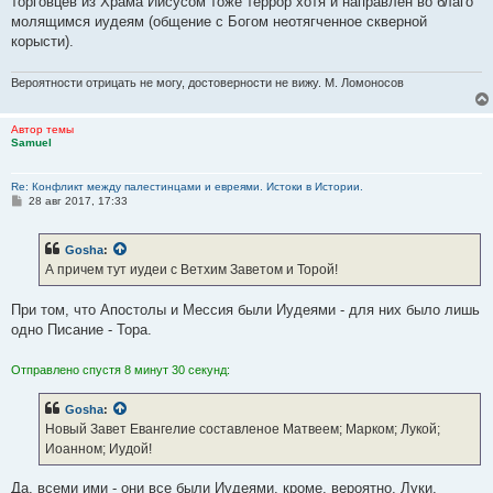
торговцев из Храма Иисусом тоже террор хотя и направлен во благо
молящимся иудеям (общение с Богом неотягченное скверной
корысти).
Вероятности отрицать не могу, достоверности не вижу. М. Ломоносов
Автор темы
Samuel
Re: Конфликт между палестинцами и евреями. Истоки в Истории.
С
28 авг 2017, 17:33
о
о
б
Gosha
:
щ
е
А причем тут иудеи с Ветхим Заветом и Торой!
н
и
е
При том, что Апостолы и Мессия были Иудеями - для них было лишь
одно Писание - Тора.
Отправлено спустя 8 минут 30 секунд:
Gosha
:
Новый Завет Евангелие составленое Матвеем; Марком; Лукой;
Иоанном; Иудой!
Да, всеми ими - они все были Иудеями, кроме, вероятно, Луки,