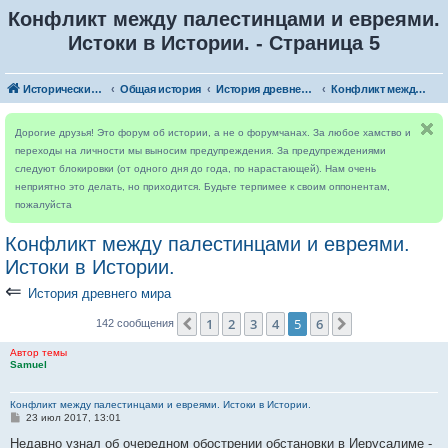
Конфликт между палестинцами и евреями.
Истоки в Истории. - Страница 5
Исторический форум
Общая история
История древнего мира
Конфликт между палестинцами и евреями. Истоки в Истории.
Дорогие друзья! Это форум об истории, а не о форумчанах. За любое хамство и
переходы на личности мы выносим предупреждения. За предупреждениями
следуют блокировки (от одного дня до года, по нарастающей). Нам очень
неприятно это делать, но приходится. Будьте терпимее к своим оппонентам,
пожалуйста
Конфликт между палестинцами и евреями.
Истоки в Истории.
⇐
История древнего мира
1
2
3
4
5
6
Пред.
След.
142 сообщения
Автор темы
Samuel
Конфликт между палестинцами и евреями. Истоки в Истории.
С
23 июл 2017, 13:01
о
о
Недавно узнал об очередном обострении обстановки в Иерусалиме -