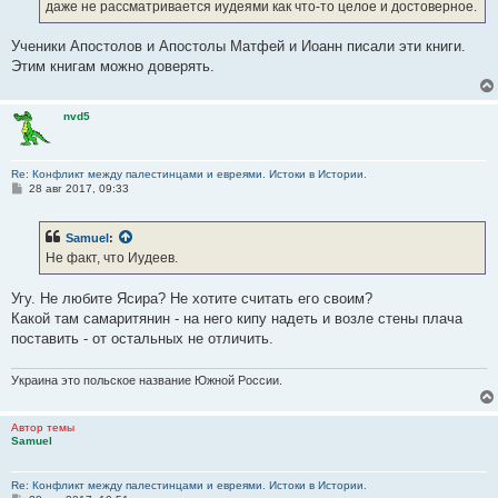
даже не рассматривается иудеями как что-то целое и достоверное.
и
е
Ученики Апостолов и Апостолы Матфей и Иоанн писали эти книги.
Этим книгам можно доверять.
nvd5
Re: Конфликт между палестинцами и евреями. Истоки в Истории.
С
28 авг 2017, 09:33
о
о
б
Samuel
:
щ
е
Не факт, что Иудеев.
н
и
е
Угу. Не любите Ясира? Не хотите считать его своим?
Какой там самаритянин - на него кипу надеть и возле стены плача
поставить - от остальных не отличить.
Украина это польское название Южной России.
Автор темы
Samuel
Re: Конфликт между палестинцами и евреями. Истоки в Истории.