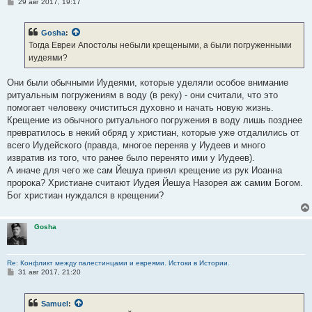
С
29 авг 2017, 19:17
о
о
б
Gosha
:
щ
е
Тогда Евреи Апостолы небыли крещеными, а были погруженными
н
иудеями?
и
е
Они были обычными Иудеями, которые уделяли особое внимание
ритуальным погружениям в воду (в реку) - они считали, что это
помогает человеку очиститься духовно и начать новую жизнь.
Крещение из обычного ритуального погружения в воду лишь позднее
превратилось в некий обряд у христиан, которые уже отдалились от
всего Иудейского (правда, многое переняв у Иудеев и много
извратив из того, что ранее было перенято ими у Иудеев).
А иначе для чего же сам Йешуа принял крещение из рук Иоанна
пророка? Христиане считают Иудея Йешуа Назорея аж самим Богом.
Бог христиан нуждался в крещении?
Gosha
Re: Конфликт между палестинцами и евреями. Истоки в Истории.
С
31 авг 2017, 21:20
о
о
б
Samuel
:
щ