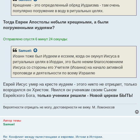
щ
е
Крещение - это определенный обряд Иудаизма - там очень
н
популярно погружение в воду в ритуальных целях.
и
е
Тогда Евреи Апостолы небыли крещеными, а были
погруженными иудеями?
Отправлено спустя 6 минут 24 секунды:
Samuel
:
Иоанн тоже был Иудеем и ессеем, когда он окунул Иисуса в
ритуальных целях в Иордан, это было неким благословением
Иисуса со стороны его Учителя (Иоанна) на начало активной
проповеди и деятельности по всему Израилю
Еврей Иисус умер на кресте иудеем - этого никто не отрицает, только
возродился он Христом. Явился он ученикам своим Сыном
Еврейского Бога,
только ученики решили - Новой церкви БЫТЬ!
Вероятности отрицать не могу, достоверности не вижу. М. Ломоносов
Автор темы
Samuel
Re: Конфликт между палестинцами и евреями. Истоки в Истории.