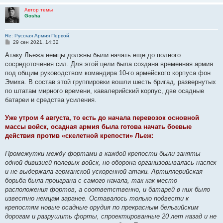
Автор темы
Gosha
Re: Русская Армия Первой.
С
29 сен 2021, 14:32
о
о
Атаку Льежа немцы должны были начать еще до полного
б
сосредоточения сил. Для этой цели была создана временная армия
щ
е
под общим руководством командира 10-го армейского корпуса фон
н
Эмиха. В состав этой группировки вошли шесть бригад, развернутых
и
е
по штатам мирного времени, кавалерийский корпус, две осадные
батареи и средства усиления.
Уже утром 4 августа, то есть до начала перевозок основной
массы войск, осадная армия была готова начать боевые
действия против «скелетной крепости» Льеж:
Промежутки между фортами в каждой крепости были заняты
одной дивизией полевых войск, но оборона организовывалась наспех
и не выдержала германской ускоренной атаки. Артиллерийская
борьба была проиграна с самого начала, так как место
расположения фортов, а соответственно, и батарей в них было
известно немцам заранее. Оставалось только подвести к
крепостям новые осадные орудия по прекрасным бельгийским
дорогам и разрушить форты, спроектированные 20 лет назад и не