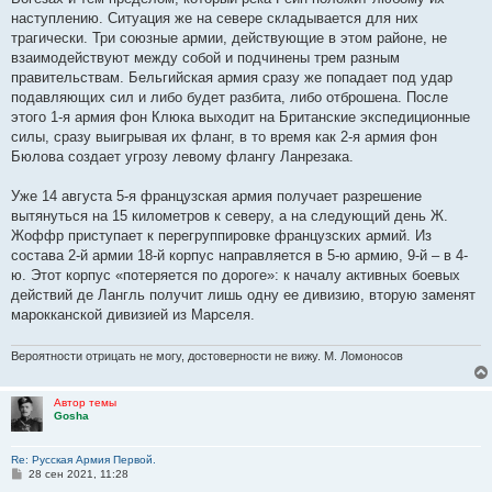
наступлению. Ситуация же на севере складывается для них
трагически. Три союзные армии, действующие в этом районе, не
взаимодействуют между собой и подчинены трем разным
правительствам. Бельгийская армия сразу же попадает под удар
подавляющих сил и либо будет разбита, либо отброшена. После
этого 1-я армия фон Клюка выходит на Британские экспедиционные
силы, сразу выигрывая их фланг, в то время как 2-я армия фон
Бюлова создает угрозу левому флангу Ланрезака.
Уже 14 августа 5-я французская армия получает разрешение
вытянуться на 15 километров к северу, а на следующий день Ж.
Жоффр приступает к перегруппировке французских армий. Из
состава 2-й армии 18-й корпус направляется в 5-ю армию, 9-й – в 4-
ю. Этот корпус «потеряется по дороге»: к началу активных боевых
действий де Лангль получит лишь одну ее дивизию, вторую заменят
марокканской дивизией из Марселя.
Вероятности отрицать не могу, достоверности не вижу. М. Ломоносов
Автор темы
Gosha
Re: Русская Армия Первой.
С
28 сен 2021, 11:28
о