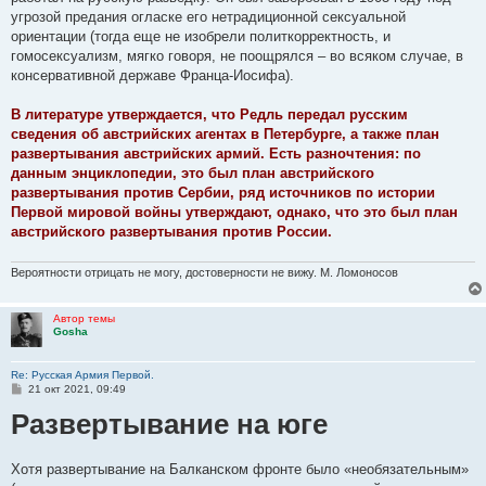
угрозой предания огласке его нетрадиционной сексуальной
ориентации (тогда еще не изобрели политкорректность, и
гомосексуализм, мягко говоря, не поощрялся – во всяком случае, в
консервативной державе Франца-Иосифа).
В литературе утверждается, что Редль передал русским
сведения об австрийских агентах в Петербурге, а также план
развертывания австрийских армий. Есть разночтения: по
данным энциклопедии, это был план австрийского
развертывания против Сербии, ряд источников по истории
Первой мировой войны утверждают, однако, что это был план
австрийского развертывания против России.
Вероятности отрицать не могу, достоверности не вижу. М. Ломоносов
Автор темы
Gosha
Re: Русская Армия Первой.
С
21 окт 2021, 09:49
о
Развертывание на юге
о
б
щ
е
н
Хотя развертывание на Балканском фронте было «необязательным»
и