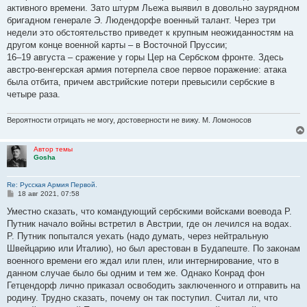
активного времени. Зато штурм Льежа выявил в довольно заурядном
бригадном генерале Э. Людендорфе военный талант. Через три
недели это обстоятельство приведет к крупным неожиданностям на
другом конце военной карты – в Восточной Пруссии;
16–19 августа – сражение у горы Цер на Сербском фронте. Здесь
австро-венгерская армия потерпела свое первое поражение: атака
была отбита, причем австрийские потери превысили сербские в
четыре раза.
Вероятности отрицать не могу, достоверности не вижу. М. Ломоносов
Автор темы
Gosha
Re: Русская Армия Первой.
С
18 авг 2021, 07:58
о
о
Уместно сказать, что командующий сербскими войсками воевода Р.
б
Путник начало войны встретил в Австрии, где он лечился на водах.
щ
е
Р. Путник попытался уехать (надо думать, через нейтральную
н
Швейцарию или Италию), но был арестован в Будапеште. По законам
и
е
военного времени его ждал или плен, или интернирование, что в
данном случае было бы одним и тем же. Однако Конрад фон
Гетцендорф лично приказал освободить заключенного и отправить на
родину. Трудно сказать, почему он так поступил. Считал ли, что