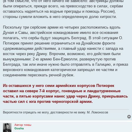
(в том смысле, что от него ничего не зависело: австрийцы должны
е
были опираться, прежде всего, на превосходство в силах, сербам
оставалось надеяться на водные преграды и помощь России),
стороны сумели вложить в него определенную долю хитрости.
Поскольку три сербские армии из четырех расположились вдоль
Дуная и Савы, австрийское командование имело все основания
полагать, что сербы будут защищать Белград. В этой ситуации О.
Потиорек принял решение ограничиться на Дунайском фронте
сдерживающими действиями, а главный удар нанести с запада на
восток через реку Дрину. Впрочем, возможно, его действия были
вынужденными: 2-ю армию Бен-Ермолли, развернутую против
Белграда, так или иначе нужно было отправлять в Галицию, и приказ
верховного командования категорически запрещал ее частям и
соединениям пересекать речной рубеж.
Из оставшихся у него семи армейских корпусов Потиорек
оставил на севере 7-й корпус, гонведные и ландштурменные
части, а пятью корпусами нанес удар через Дрину, прикрываясь
частью сил с юга против черногорской армии.
Вероятности отрицать не могу, достоверности не вижу. М. Ломоносов
Автор темы
Gosha