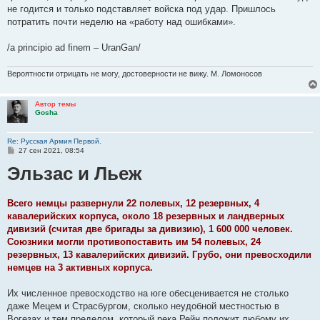
не годится и только подставляет войска под удар. Пришлось
потратить почти неделю на «работу над ошибками».
/a principio ad finem – UranGan/
Вероятности отрицать не могу, достоверности не вижу. М. Ломоносов
Автор темы
Gosha
Re: Русская Армия Первой.
С
27 сен 2021, 08:54
о
Эльзас и Льеж
о
б
щ
е
н
Всего немцы развернули 22 полевых, 12 резервных, 4
и
кавалерийских корпуса, около 18 резервных и ландверных
е
дивизий (считая две бригады за дивизию), 1 600 000 человек.
Союзники могли противопоставить им 54 полевых, 24
резервных, 13 кавалерийских дивизий. Грубо, они превосходили
немцев на 3 активных корпуса.
Их численное превосходство на юге обесценивается не столько
даже Мецем и Страсбургом, сколько неудобной местностью в
Вогезах и тем пределом, который река Рейн положит любому их