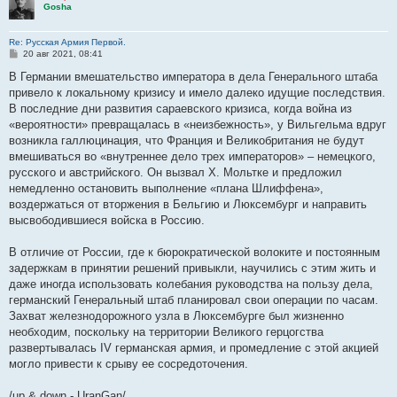
Gosha
Re: Русская Армия Первой.
С
20 авг 2021, 08:41
о
о
В Германии вмешательство императора в дела Генерального штаба
б
привело к локальному кризису и имело далеко идущие последствия.
щ
е
В последние дни развития сараевского кризиса, когда война из
н
«вероятности» превращалась в «неизбежность», у Вильгельма вдруг
и
е
возникла галлюцинация, что Франция и Великобритания не будут
вмешиваться во «внутреннее дело трех императоров» – немецкого,
русского и австрийского. Он вызвал Х. Мольтке и предложил
немедленно остановить выполнение «плана Шлиффена»,
воздержаться от вторжения в Бельгию и Люксембург и направить
высвободившиеся войска в Россию.
В отличие от России, где к бюрократической волоките и постоянным
задержкам в принятии решений привыкли, научились с этим жить и
даже иногда использовать колебания руководства на пользу дела,
германский Генеральный штаб планировал свои операции по часам.
Захват железнодорожного узла в Люксембурге был жизненно
необходим, поскольку на территории Великого герцогства
развертывалась IV германская армия, и промедление с этой акцией
могло привести к срыву ее сосредоточения.
/up & down - UranGan/