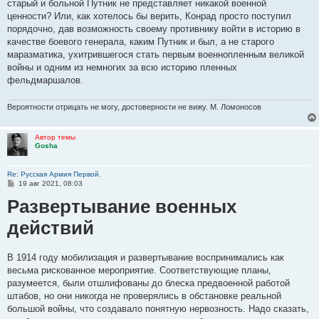
старый и больной Путник не представляет никакой военной
ценности? Или, как хотелось бы верить, Конрад просто поступил
порядочно, дав возможность своему противнику войти в историю в
качестве боевого генерала, каким Путник и был, а не старого
маразматика, ухитрившегося стать первым военнопленным великой
войны и одним из немногих за всю историю пленных
фельдмаршалов.
Вероятности отрицать не могу, достоверности не вижу. М. Ломоносов
Автор темы
Gosha
Re: Русская Армия Первой.
С
19 авг 2021, 08:03
о
Развертывание военных
о
б
щ
действий
е
н
и
е
В 1914 году мобилизация и развертывание воспринимались как
весьма рискованное мероприятие. Соответствующие планы,
разумеется, были отшлифованы до блеска предвоенной работой
штабов, но они никогда не проверялись в обстановке реальной
большой войны, что создавало понятную нервозность. Надо сказать,