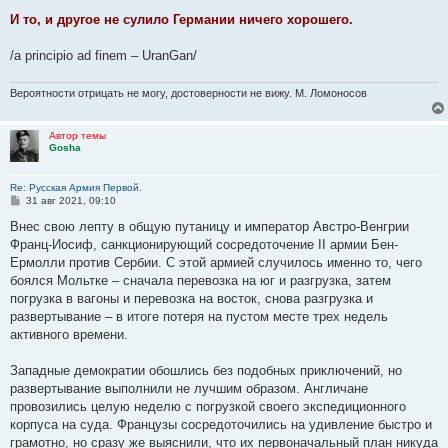
И то, и другое не сулило Германии ничего хорошего.
/a principio ad finem – UranGan/
Вероятности отрицать не могу, достоверности не вижу. М. Ломоносов
Автор темы
Gosha
Re: Русская Армия Первой.
С
31 авг 2021, 09:10
о
о
Внес свою лепту в общую путаницу и император Австро-Венгрии
б
Франц-Иосиф, санкционирующий сосредоточение II армии Бен-
щ
е
Ермолли против Сербии. С этой армией случилось именно то, чего
н
боялся Мольтке – сначала перевозка на юг и разгрузка, затем
и
е
погрузка в вагоны и перевозка на восток, снова разгрузка и
развертывание – в итоге потеря на пустом месте трех недель
активного времени.
Западные демократии обошлись без подобных приключений, но
развертывание выполнили не лучшим образом. Англичане
провозились целую неделю с погрузкой своего экспедиционного
корпуса на суда. Французы сосредоточились на удивление быстро и
грамотно, но сразу же выяснили, что их первоначальный план никуда