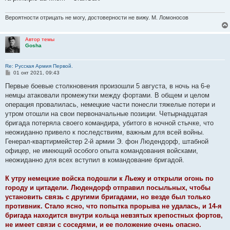
Вероятности отрицать не могу, достоверности не вижу. М. Ломоносов
Автор темы
Gosha
Re: Русская Армия Первой.
С
01 окт 2021, 09:43
о
о
Первые боевые столкновения произошли 5 августа, в ночь на 6-е
б
немцы атаковали промежутки между фортами. В общем и целом
щ
е
операция провалилась, немецкие части понесли тяжелые потери и
н
утром отошли на свои первоначальные позиции. Четырнадцатая
и
е
бригада потеряла своего командира, убитого в ночной стычке, что
неожиданно привело к последствиям, важным для всей войны.
Генерал-квартирмейстер 2-й армии Э. фон Людендорф, штабной
офицер, не имеющий особого опыта командования войсками,
неожиданно для всех вступил в командование бригадой.
К утру немецкие войска подошли к Льежу и открыли огонь по
городу и цитадели. Людендорф отправил посыльных, чтобы
установить связь с другими бригадами, но везде был только
противник. Стало ясно, что попытка прорыва не удалась, и 14-я
бригада находится внутри кольца невзятых крепостных фортов,
не имеет связи с соседями, и ее положение очень опасно.