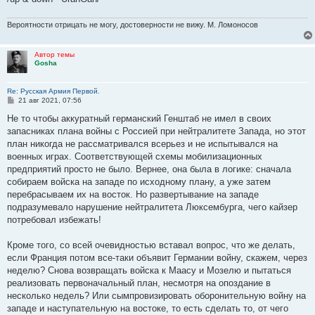
Вероятности отрицать не могу, достоверности не вижу. М. Ломоносов
Автор темы
Gosha
Re: Русская Армия Первой.
С
21 авг 2021, 07:56
о
о
Не то чтобы аккуратный германский Генштаб не имел в своих
б
запасниках плана войны с Россией при нейтралитете Запада, но этот
щ
е
план никогда не рассматривался всерьез и не испытывался на
н
военных играх. Соответствующей схемы мобилизационных
и
е
предприятий просто не было. Вернее, она была в логике: сначала
собираем войска на западе по исходному плану, а уже затем
перебрасываем их на восток. Но развертывание на западе
подразумевало нарушение нейтралитета Люксембурга, чего кайзер
потребовал избежать!
Кроме того, со всей очевидностью вставал вопрос, что же делать,
если Франция потом все-таки объявит Германии войну, скажем, через
неделю? Снова возвращать войска к Маасу и Мозелю и пытаться
реализовать первоначальный план, несмотря на опоздание в
несколько недель? Или сымпровизировать оборонительную войну на
западе и наступательную на востоке, то есть сделать то, от чего