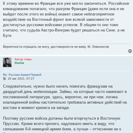
К этому времени во Франции все уже могло закончиться. Российское
командование полагало, что разгром Франции (даже если она и не
выйдет после этого из войны) окажет самое неблагоприятное
воздействие на Восточный фронт вне всякой зависимости от
достигнутых русскими войсками успехов. В общем-то оно тоже
считало, что судьба Австро-Венгрии будет решаться на Сене, а не
Буге.
Вероятности отрицать не могу, достоверности не вижу. М. Ломоносов
Автор темы
Gosha
Re: Русская Армия Первой.
С
16 авг 2021, 07:27
о
о
Следовательно, нужно было начать помогать французам на
б
двадцатый день мобилизации. Займы, на которые часто намекают в
щ
е
послевоенной литературе, здесь, вероятно, ни при чем: логика
н
коалиционной войны настоятельно требовала активных действий на
и
е
востоке в момент кризиса на западе.
Поэтому русские войска должны были вторгнуться в Восточную
Пруссию. Кроме всего прочего, надлежало иметь в виду, что
связывание 8-й немецкой армии боем, а лучше – оттеснение ее к