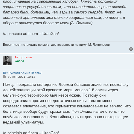
рассчитанные на современные калибры. Тяжесть положения
защитников усугублялась тем, что последствия взрыва погреба
батареи были большими, чем взрыва самого снаряда. Форт же
лишенный артиллерии мог только защищаться сам, но помочь в
обороне промежутка более не мог» (А. Поляков).
/a principio ad finem – UranGan/
Вероятности отрицать не могу, достоверности не вижу. М. Ломоносов
Автор темы
Gosha
Re: Русская Армия Первой.
С
30 сен 2021, 10:12
о
о
Немцы придавали овладению Льежем большое значение, поскольку
б
до нейтрализации этой крепости марш-маневр 1-й армии через
щ
е
бельгийскую территорию был невозможен. Поэтому они
н
сосредоточили против нее достаточные силы. Тем не менее
и
е
создается впечатление, что германское командование не верило, что
бельгийцы вообще будут сражаться. Фон Эммих начал с того, что
опубликовал воззвание к бельгийцам, почти дословно повторяющее
недавний ультиматум.
/a principio ad finem – UranGan/