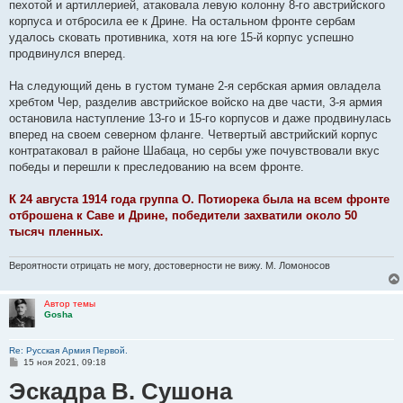
пехотой и артиллерией, атаковала левую колонну 8-го австрийского
щ
е
корпуса и отбросила ее к Дрине. На остальном фронте сербам
н
удалось сковать противника, хотя на юге 15-й корпус успешно
и
е
продвинулся вперед.
На следующий день в густом тумане 2-я сербская армия овладела
хребтом Чер, разделив австрийское войско на две части, 3-я армия
остановила наступление 13-го и 15-го корпусов и даже продвинулась
вперед на своем северном фланге. Четвертый австрийский корпус
контратаковал в районе Шабаца, но сербы уже почувствовали вкус
победы и перешли к преследованию на всем фронте.
К 24 августа 1914 года группа О. Потиорека была на всем фронте
отброшена к Саве и Дрине, победители захватили около 50
тысяч пленных.
Вероятности отрицать не могу, достоверности не вижу. М. Ломоносов
Автор темы
Gosha
Re: Русская Армия Первой.
С
15 ноя 2021, 09:18
о
Эскадра В. Сушона
о
б