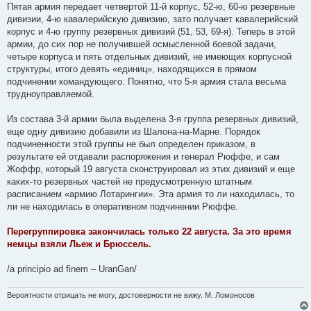
о
Пятая армия передает четвертой 11-й корпус, 52-ю, 60-ю резервные
б
дивизии, 4-ю кавалерийскую дивизию, зато получает кавалерийский
щ
е
корпус и 4-ю группу резервных дивизий (51, 53, 69-я). Теперь в этой
н
армии, до сих пор не получившей осмысленной боевой задачи,
и
е
четыре корпуса и пять отдельных дивизий, не имеющих корпусной
структуры, итого девять «единиц», находящихся в прямом
подчинении командующего. Понятно, что 5-я армия стала весьма
трудноуправляемой.
Из состава 3-й армии была выделена 3-я группа резервных дивизий,
еще одну дивизию добавили из Шалона-на-Марне. Порядок
подчиненности этой группы не был определен приказом, в
результате ей отдавали распоряжения и генерал Рюффе, и сам
Жоффр, который 19 августа сконструировал из этих дивизий и еще
каких-то резервных частей не предусмотренную штатным
расписанием «армию Лотарингии». Эта армия то ли находилась, то
ли не находилась в оперативном подчинении Рюффе.
Перегруппировка закончилась только 22 августа. За это время
немцы взяли Льеж и Брюссель.
/a principio ad finem – UranGan/
Вероятности отрицать не могу, достоверности не вижу. М. Ломоносов