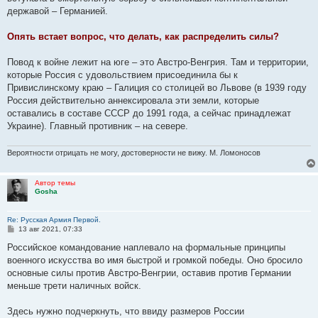
державой – Германией.
Опять встает вопрос, что делать, как распределить силы?
Повод к войне лежит на юге – это Австро-Венгрия. Там и территории,
которые Россия с удовольствием присоединила бы к
Привислинскому краю – Галиция со столицей во Львове (в 1939 году
Россия действительно аннексировала эти земли, которые
оставались в составе СССР до 1991 года, а сейчас принадлежат
Украине). Главный противник – на севере.
Вероятности отрицать не могу, достоверности не вижу. М. Ломоносов
Автор темы
Gosha
Re: Русская Армия Первой.
С
13 авг 2021, 07:33
о
о
Российское командование наплевало на формальные принципы
б
военного искусства во имя быстрой и громкой победы. Оно бросило
щ
е
основные силы против Австро-Венгрии, оставив против Германии
н
меньше трети наличных войск.
и
е
Здесь нужно подчеркнуть, что ввиду размеров России