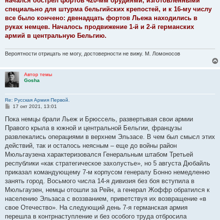
начался обстрел фортов 420-мм орудиями, изготовленными
специально для штурма бельгийских крепостей, и к 16-му числу
все было кончено: двенадцать фортов Льежа находились в
руках немцев. Началось продвижение 1-й и 2-й германских
армий в центральную Бельгию.
Вероятности отрицать не могу, достоверности не вижу. М. Ломоносов
Автор темы
Gosha
Re: Русская Армия Первой.
С
17 окт 2021, 13:01
о
о
Пока немцы брали Льеж и Брюссель, развертывая свои армии
б
Правого крыла в южной и центральной Бельгии, французы
щ
е
развлекались операциями в верхнем Эльзасе. В чем был смысл этих
н
действий, так и осталось неясным – еще до войны район
и
е
Мюльгаузена характеризовался Генеральным штабом Третьей
республики «как стратегическое захолустье», но 5 августа Дюбайль
приказал командующему 7-м корпусом генералу Бонно немедленно
занять город. Восьмого числа 14-я дивизия без боя вступила в
Мюльгаузен, немцы отошли за Рейн, а генерал Жоффр обратился к
населению Эльзаса с воззванием, приветствуя их возвращение «в
свое Отечество». На следующий день 7-я германская армия
перешла в контрнаступление и без особого труда отбросила