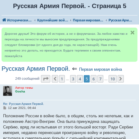
Русская Армия Первой. - Страница 5
Исторический форум
Крупнейшие войны
Первая мировая война
Русская Армия Первой.
Дорогие друзья! Это форум об истории, а не о форумчанах. За любое хамство и
переходы на личности мы выносим предупреждения. За предупреждениями
следуют блокировки (от одного дня до года, по нарастающей). Нам очень
неприятно это делать, но приходится. Будьте терпимее к своим оппонентам,
пожалуйста
Русская Армия Первой.
⇐
Первая мировая война
Страница
5
из
10
1
3
4
5
6
7
10
Пред.
След.
249 сообщений
…
…
Автор темы
Gosha
Re: Русская Армия Первой.
С
12 авг 2021, 06:44
о
о
Положение России в войне было, в общем, столь же нелепым, как и
б
положение Австро-Венгрии. Она была принуждена защищать
щ
е
Сербию, вряд ли испытывая от этого большой восторг. Ради Сербии
н
империя, недавно перенесшая проигранную войну и революцию,
и
е
вступала в смертельную борьбу с сильнейшей континентальной