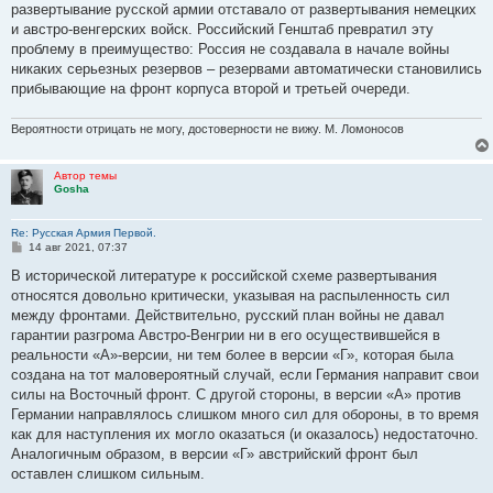
развертывание русской армии отставало от развертывания немецких
и австро-венгерских войск. Российский Генштаб превратил эту
проблему в преимущество: Россия не создавала в начале войны
никаких серьезных резервов – резервами автоматически становились
прибывающие на фронт корпуса второй и третьей очереди.
Вероятности отрицать не могу, достоверности не вижу. М. Ломоносов
Автор темы
Gosha
Re: Русская Армия Первой.
С
14 авг 2021, 07:37
о
о
В исторической литературе к российской схеме развертывания
б
относятся довольно критически, указывая на распыленность сил
щ
е
между фронтами. Действительно, русский план войны не давал
н
гарантии разгрома Австро-Венгрии ни в его осуществившейся в
и
е
реальности «А»-версии, ни тем более в версии «Г», которая была
создана на тот маловероятный случай, если Германия направит свои
силы на Восточный фронт. С другой стороны, в версии «А» против
Германии направлялось слишком много сил для обороны, в то время
как для наступления их могло оказаться (и оказалось) недостаточно.
Аналогичным образом, в версии «Г» австрийский фронт был
оставлен слишком сильным.