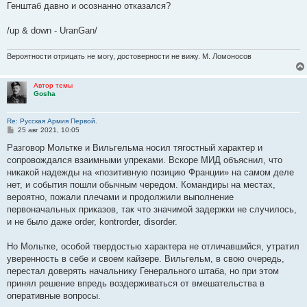
Генштаб давно и осознанно отказался?
/up & down - UranGan/
Вероятности отрицать не могу, достоверности не вижу. М. Ломоносов
Автор темы
Gosha
Re: Русская Армия Первой.
С
25 авг 2021, 10:05
о
о
Разговор Мольтке и Вильгельма носил тягостный характер и
б
сопровождался взаимными упреками. Вскоре МИД объяснил, что
щ
е
никакой надежды на «позитивную позицию Франции» на самом деле
н
нет, и события пошли обычным чередом. Командиры на местах,
и
е
вероятно, пожали плечами и продолжили выполнение
первоначальных приказов, так что значимой задержки не случилось,
и не было даже order, kontrorder, disorder.
Но Мольтке, особой твердостью характера не отличавшийся, утратил
уверенность в себе и своем кайзере. Вильгельм, в свою очередь,
перестал доверять начальнику Генерального штаба, но при этом
принял решение впредь воздерживаться от вмешательства в
оперативные вопросы.