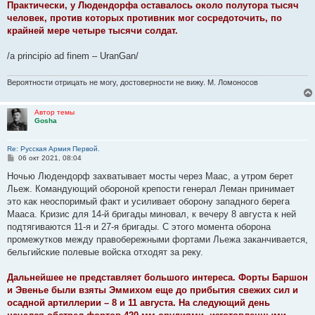
Практически, у Людендорфа оставалось около полутора тысяч
человек, против которых противник мог сосредоточить, по
крайней мере четыре тысячи солдат.
/a principio ad finem – UranGan/
Вероятности отрицать не могу, достоверности не вижу. М. Ломоносов
Автор темы
Gosha
Re: Русская Армия Первой.
С
06 окт 2021, 08:04
о
о
Ночью Людендорф захватывает мосты через Маас, а утром берет
б
Льеж. Командующий обороной крепости генерал Леман принимает
щ
е
это как неоспоримый факт и усиливает оборону западного берега
н
Мааса. Кризис для 14-й бригады миновал, к вечеру 8 августа к ней
и
е
подтягиваются 11-я и 27-я бригады. С этого момента оборона
промежутков между правобережными фортами Льежа заканчивается,
бельгийские полевые войска отходят за реку.
Дальнейшее не представляет большого интереса. Форты Баршон
и Эвенье были взяты Эммихом еще до прибытия свежих сил и
осадной артиллерии – 8 и 11 августа. На следующий день