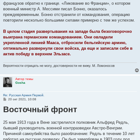
французов обратно к границе. «Ликование во Франции», о котором
военный министр А. Мессими писал Бонно, оказалось
преждевременным. Бонно отстранили от командования, операцию
повторили несколько большими силами примерно с тем же успехом.
В целом стадия развертывания на западе была безоговорочно
выиграна германским командованием. Они овладели
укрепленной линией Мааса, отбросили бельгийскую армию,
оптимально развернули свои войска, да еще и записали себе в
актив победу в верхнем Эльзасе.
Вероятности отрицать не могу, достоверности не вижу. М. Ломоносов
Автор темы
Gosha
Re: Русская Армия Первой.
С
20 окт 2021, 10:08
о
Восточный фронт
о
б
щ
е
н
25 мая 1913 года в Вене застрелился полковник Альфред Редль,
и
бывший руководитель военной контрразведки Австро-Венгрии.
е
Причиной самоубийства было разоблачение: Редль в течение 10 лет
работал на русскую разведку. Он был завербован в 1903 году под