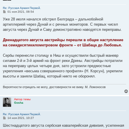
Re: Русская Армия Первой.
С
01 ноя 2021, 08:54
о
о
Уже 28 июля начался обстрел Белграда – дальнобойной
б
артиллерией через Дунай и с речных мониторов. С первых чисел
щ
е
августа через Дунай и Саву демонстративно наводятся переправы.
н
и
е
Двенадцатого августа австрийцы перешли в общее наступление
на семидесятикилометровом фронте – от Шабаца до Любовья.
Сербы перенесли столицу в Ниш и осуществили быстрый маневр
силами 2-й и 3-й армий на фронт реки Дрины. Австрийцы потратили
на переправу целых четыре дня, зато устроили предмостные
укрепления «весьма совершенного профиля» (Н. Корсун), укрепили
высоты и заняли Шабац, который никто не оборонял.
Вероятности отрицать не могу, достоверности не вижу. М. Ломоносов
Автор темы
Gosha
Re: Русская Армия Первой.
С
14 ноя 2021, 10:27
о
о
Шестнадцатого августа сербская кавалерийская дивизия, усиленная
б