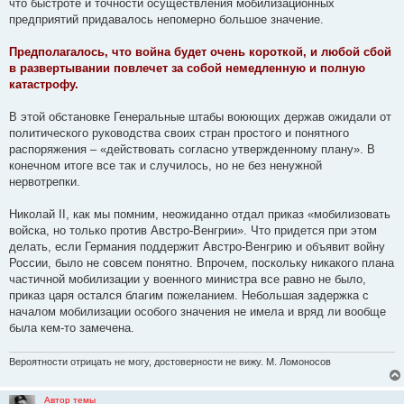
что быстроте и точности осуществления мобилизационных
предприятий придавалось непомерно большое значение.
Предполагалось, что война будет очень короткой, и любой сбой
в развертывании повлечет за собой немедленную и полную
катастрофу.
В этой обстановке Генеральные штабы воюющих держав ожидали от
политического руководства своих стран простого и понятного
распоряжения – «действовать согласно утвержденному плану». В
конечном итоге все так и случилось, но не без ненужной
нервотрепки.
Николай II, как мы помним, неожиданно отдал приказ «мобилизовать
войска, но только против Австро-Венгрии». Что придется при этом
делать, если Германия поддержит Австро-Венгрию и объявит войну
России, было не совсем понятно. Впрочем, поскольку никакого плана
частичной мобилизации у военного министра все равно не было,
приказ царя остался благим пожеланием. Небольшая задержка с
началом мобилизации особого значения не имела и вряд ли вообще
была кем-то замечена.
Вероятности отрицать не могу, достоверности не вижу. М. Ломоносов
Автор темы