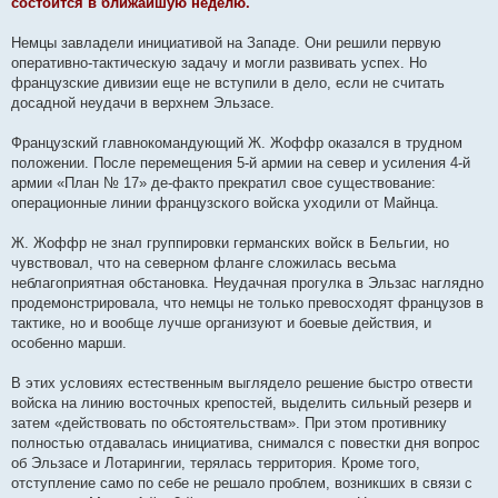
состоится в ближайшую неделю.
Немцы завладели инициативой на Западе. Они решили первую
оперативно-тактическую задачу и могли развивать успех. Но
французские дивизии еще не вступили в дело, если не считать
досадной неудачи в верхнем Эльзасе.
Французский главнокомандующий Ж. Жоффр оказался в трудном
положении. После перемещения 5-й армии на север и усиления 4-й
армии «План № 17» де-факто прекратил свое существование:
операционные линии французского войска уходили от Майнца.
Ж. Жоффр не знал группировки германских войск в Бельгии, но
чувствовал, что на северном фланге сложилась весьма
неблагоприятная обстановка. Неудачная прогулка в Эльзас наглядно
продемонстрировала, что немцы не только превосходят французов в
тактике, но и вообще лучше организуют и боевые действия, и
особенно марши.
В этих условиях естественным выглядело решение быстро отвести
войска на линию восточных крепостей, выделить сильный резерв и
затем «действовать по обстоятельствам». При этом противнику
полностью отдавалась инициатива, снимался с повестки дня вопрос
об Эльзасе и Лотарингии, терялась территория. Кроме того,
отступление само по себе не решало проблем, возникших в связи с