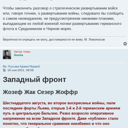
щ
е
н
Чтобы закончить разговор о стратегическом развертывании войск
и
или, говоря точнее, о развертывании войны, следовало бы сообщить
е
о самом неожиданном, не предусмотренном никакими планами,
выпадающем из любой военной логики развертыванию германского
флота в Средиземном и Черном морях.
Вероятности отрицать не могу, достоверности не вижу. М. Ломоносов
Автор темы
Gosha
Re: Русская Армия Первой.
С
16 ноя 2021, 09:06
о
Западный фронт
о
б
щ
е
Жозеф Жак Сезер Жоффр
н
и
е
Шестнадцатого августа, во второе воскресенье войны, пали
последние форты Льежа, открыв 1-й и 2-й германским армиям
путь в центральную Бельгию. Резко возросло оперативное
напряжение на всем Западном фронте. Даже «публике» стало
понятно, что генеральное сражение неизбежно и что оно