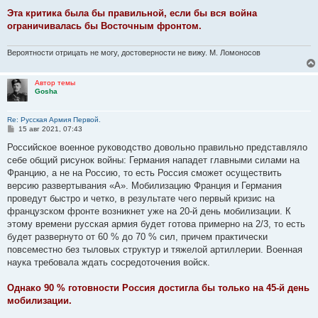
Эта критика была бы правильной, если бы вся война
ограничивалась бы Восточным фронтом.
Вероятности отрицать не могу, достоверности не вижу. М. Ломоносов
Автор темы
Gosha
Re: Русская Армия Первой.
С
15 авг 2021, 07:43
о
о
Российское военное руководство довольно правильно представляло
б
себе общий рисунок войны: Германия нападет главными силами на
щ
е
Францию, а не на Россию, то есть Россия сможет осуществить
н
версию развертывания «А». Мобилизацию Франция и Германия
и
е
проведут быстро и четко, в результате чего первый кризис на
французском фронте возникнет уже на 20-й день мобилизации. К
этому времени русская армия будет готова примерно на 2/3, то есть
будет развернуто от 60 % до 70 % сил, причем практически
повсеместно без тыловых структур и тяжелой артиллерии. Военная
наука требовала ждать сосредоточения войск.
Однако 90 % готовности Россия достигла бы только на 45-й день
мобилизации.