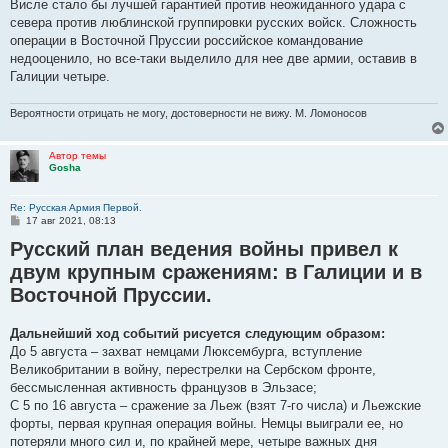
Висле стало бы лучшей гарантией против неожиданного удара с
севера против люблинской группировки русских войск. Сложность
операции в Восточной Пруссии российское командование
недооценило, но все-таки выделило для нее две армии, оставив в
Галиции четыре.
Вероятности отрицать не могу, достоверности не вижу. М. Ломоносов
Автор темы
Gosha
Re: Русская Армия Первой.
С
17 авг 2021, 08:13
о
Русский план ведения войны привел к
о
б
двум крупным сражениям: в Галиции и в
щ
е
Восточной Пруссии.
н
и
е
Дальнейший ход событий рисуется следующим образом:
До 5 августа – захват немцами Люксембурга, вступление
Великобритании в войну, перестрелки на Сербском фронте,
бессмысленная активность французов в Эльзасе;
С 5 по 16 августа – сражение за Льеж (взят 7-го числа) и Льежские
форты, первая крупная операция войны. Немцы выиграли ее, но
потеряли много сил и, по крайней мере, четыре важных дня