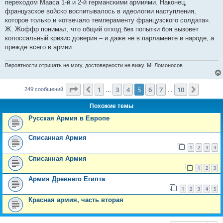
переходом Мааса 1-й и 2-й германскими армиями. Наконец,
французское войско воспитывалось в идеологии наступления,
которое только и «отвечало темпераменту французского солдата».
Ж. Жоффр понимал, что общий отход без попытки боя вызовет
колоссальный кризис доверия – и даже не в парламенте и народе, а
прежде всего в армии.
Вероятности отрицать не могу, достоверности не вижу. М. Ломоносов
Страница
5
из
10
1
3
4
5
6
7
10
Пред.
След.
249 сообщений
…
…
Похожие темы
Русская Армия в Европе
Списанная Армия
1
2
3
4
Списанная Армия
1
2
3
Армия Древнего Египта
1
2
3
4
5
Красная армия, часть вторая