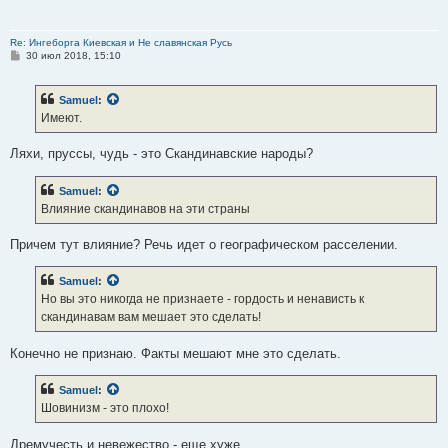
Re: Ингеборга Киевская и Не славянская Русь
С
30 июл 2018, 15:10
о
о
б
Samuel
:
щ
е
Имеют.
н
и
е
Ляхи, пруссы, чудь - это Скандинавские народы?
Samuel
:
Влияние скандинавов на эти страны
Причем тут влияние? Речь идет о географическом расселении.
Samuel
:
Но вы это никогда не признаете - гордость и ненависть к
скандинавам вам мешает это сделать!
Конечно не признаю. Факты мешают мне это сделать.
Samuel
:
Шовинизм - это плохо!
Дремучесть и невежество - еще хуже.