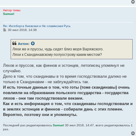
Автор темы
Samuel
Re: Ингеборга Киевская и Не славянская Русь
С
30 июл 2018, 14:38
о
о
б
Антон
:
щ
е
Ляхи же и пруссы, чудь сидят близ моря Варяжского.
н
Ляхи к Скандинавскому полуострову каким местом?
и
е
Ляхов и пруссов, как финнов и эстонцев, летописец упомянул не
случайно.
Дело в том, что скандинавы в то время господствовали далеко не
только в Скандинавии - не заблуждайтесь так.
И есть точные данные о том, что готы (тоже скандинавы) очень
повлияли на образование польского государства - государства
ляхов - они там господствовали веками.
Как и есть информация о том, что скандинавы господствовали и
в землях эстонцев и финнов - собирали дань с этих племен.
Вероятно, поэтому они и упомянуты.
Последний раз редактировалось
Samuel
30 июл 2018, 14:47, всего редактировалось 1
раз.