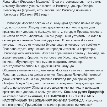
Ярицлейфу (Ярославу Мудрому). В саге утверждается, что к этому
моменту Ярослав уже был женат на Ингигерд, дочери Олафа
Шётсконунга (впрочем, есть версия, что Ингигерд прибыла в
Новгород в 1017 или 1019 году).
В Новгороде Ярослав заключил с Эймундом договор найма на один
год, по которому Эймунд и его дружинники получили дома для
проживания и довольно большую оплату, которую Ярослав сначала
не хотел платить «варягам», но вынужден был уступить, не имея в
своем распоряжении большой дружины. В это время Ярослав
получает письмо от «конунга Бурицлава», в котором тот требует у
Ярослава отдать ему несколько городов и торгов на территории
Новгородского княжества. Ярослав спрашивает совета у Эймунда, не
желая воевать с братом, но тот советует Ярославу, чтобы князь
написал «Бурицлаву», что сумеет защитить землю при
необходимости силой 600 дружинников Эймунда.
Обратите внимание на то, что князь Ярослав - это не славянин князь
Ярослав, а лишь скандинав и конунг Гардарики Ярицлейф, который
даже и женат был на скандинавке Ингигерд (на дочери конунга
Олафа). Конунг Ярицлейф заключил с конунгом Эймундом договор
найма, по которому Эймунд и его дружинники получали дома для
проживания и довольно большую оплату.
Сначала русич Ярицлейф
не хотел платит викингам, НО ВЫНУЖДЕН БЫЛ УСТУПИТЬ
НАСТОЙЧИВЫМ ТРЕБОВАНИЯМ КОНУНГА ЭЙМУНДА!
У русича (а
это скандинав) Ярицлейфа не было в распоряжении большой