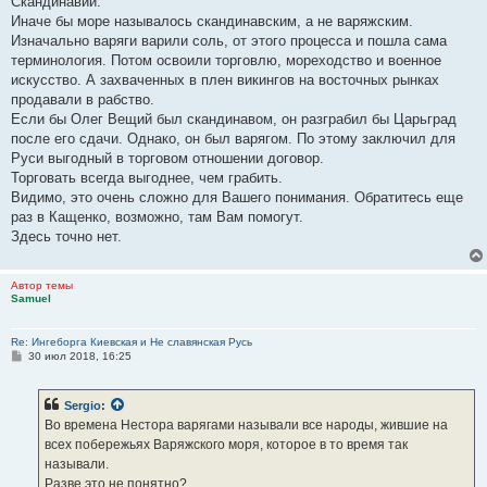
Скандинавии.
Иначе бы море называлось скандинавским, а не варяжским.
Изначально варяги варили соль, от этого процесса и пошла сама
терминология. Потом освоили торговлю, мореходство и военное
искусство. А захваченных в плен викингов на восточных рынках
продавали в рабство.
Если бы Олег Вещий был скандинавом, он разграбил бы Царьград
после его сдачи. Однако, он был варягом. По этому заключил для
Руси выгодный в торговом отношении договор.
Торговать всегда выгоднее, чем грабить.
Видимо, это очень сложно для Вашего понимания. Обратитесь еще
раз в Кащенко, возможно, там Вам помогут.
Здесь точно нет.
Автор темы
Samuel
Re: Ингеборга Киевская и Не славянская Русь
С
30 июл 2018, 16:25
о
о
б
Sergio
:
щ
е
Во времена Нестора варягами называли все народы, жившие на
н
всех побережьях Варяжского моря, которое в то время так
и
е
называли.
Разве это не понятно?