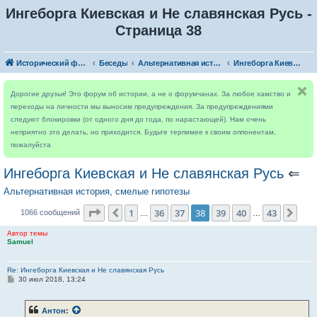
Ингеборга Киевская и Не славянская Русь -
Страница 38
Исторический форум
Беседы
Альтернативная история, смелые гипотезы
Ингеборга Киевская и Не славянская Русь
Дорогие друзья! Это форум об истории, а не о форумчанах. За любое хамство и
переходы на личности мы выносим предупреждения. За предупреждениями
следуют блокировки (от одного дня до года, по нарастающей). Нам очень
неприятно это делать, но приходится. Будьте терпимее к своим оппонентам,
пожалуйста
Ингеборга Киевская и Не славянская Русь
⇐
Альтернативная история, смелые гипотезы
Страница
38
из
43
1
36
37
38
39
40
43
Пред.
Сле
1066 сообщений
…
…
Автор темы
Samuel
Re: Ингеборга Киевская и Не славянская Русь
С
30 июл 2018, 13:24
о
о
б
Антон
:
щ