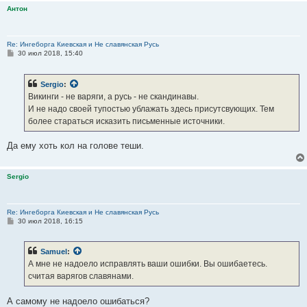
Антон
Re: Ингеборга Киевская и Не славянская Русь
С
30 июл 2018, 15:40
о
о
б
Sergio
:
щ
е
Викинги - не варяги, а русь - не скандинавы.
н
И не надо своей тупостью ублажать здесь присутсвующих. Тем
и
е
более стараться исказить письменные источники.
Да ему хоть кол на голове теши.
Sergio
Re: Ингеборга Киевская и Не славянская Русь
С
30 июл 2018, 16:15
о
о
б
Samuel
:
щ
е
А мне не надоело исправлять ваши ошибки. Вы ошибаетесь.
н
считая варягов славянами.
и
е
А самому не надоело ошибаться?