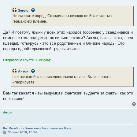
о
о
б
Sergio
:
щ
е
Не смешите народ. Скандинавы никогда не были частью
н
германских племен.
и
е
Да? И поэтому языки у всех этих народов (особенно у скандинавов и
немцев с голландцами) так сильно похожи? Англы, саксы, готы, свеи
(шведы), готы-русь - это всё родственные и близкие народы. Это
народы одной германской группы языков.
Отправлено спустя 50 секунд:
Антон
:
фактов вам было приведено выше крыши. Вы из просто
игнорируете.
Вам так кажется - вы выдумки и фантазии выдаёте за факты. как это
не красиво!
Антон
Re: Ингеборга Киевская и Не славянская Русь
С
30 июл 2018, 16:54
о