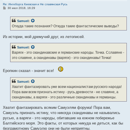
Re: Ингеборга Киевская и Не славянская Русь
С
30 июл 2018, 16:29
о
о
б
Samuel
:
щ
е
Откуда такие познания? Откуда такие фантастические выводы?
н
и
е
Из истории, мой дремучий друг, из летописей.
Samuel
:
Варяги - это скандинавские и германские народы. Точка. Сславяне -
это славяне, а скандинавы (варяги) - это скандинавы! Точка!
Еропкин сказал - значит все!
Samuel
:
Хватит фантазировать уже всем националистам русского народа!
Пора вам всем признать истину - русь древности - не славяне, а
скандинавы, а варяги - это различные скандинавы и германцы.
Хватит фантазировать всяким Самуэлям форума! Пора вам,
Самуэль признать истину, что никогда скандинавы не назывались
русью, а варяги - это народы, обитавшие на южном побережье
Балтийского моря. Это факты, от которых никуда не деться, как бы
безграмотному Самуэлю они не были неприятны.