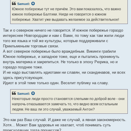
Samuel
:
Южное побережье тут не причём. Это вам показалось, что важно
южное побережье Балтики. Нигде не говорится о южном
побережье. Хватит уже выдавать желаемое за действительное!
Так и о северном ничего не говорится. И южное побережье гораздо
интереснее Новгородцам и нам с Вами, по тому как там жили люди
того же языка и той же культуры, которые поддерживали с
Приильменьем торговые связи.
А вот северное побережье было враждебным. Викинги грабили
Южное побережье, и западное тоже, еще и пытались проникнуть
внутрь материка и закрепиться. Не только в эпоху Рюрика, но и
гораздо позднее тоже.
И не надо выставлять идиотами ни славян, ни скандинавов, ни всех
здесь присутсвующих.
Идиот в этой теме только один. Веселит публику на славу.
Samuel
:
Некоторые люди просто становятся слепыми по доброй воле - они
напрочь отказываются замечать то, что видно всем остальным
людям. Не ваш ли это случай, уважаемый Антон?
Это как раз Ваш случай. И даже не случай, а явная закономерность.
Хотя... Может Вам здоровья не хватает, чтоб понимать суть
происходящих тогда процессов?