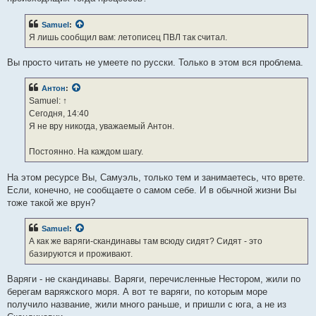
Samuel
:
Я лишь сообщил вам: летописец ПВЛ так считал.
Вы просто читать не умеете по русски. Только в этом вся проблема.
Антон
:
Samuel: ↑
Сегодня, 14:40
Я не вру никогда, уважаемый Антон.
Постоянно. На каждом шагу.
На этом ресурсе Вы, Самуэль, только тем и занимаетесь, что врете.
Если, конечно, не сообщаете о самом себе. И в обычной жизни Вы
тоже такой же врун?
Samuel
:
А как же варяги-скандинавы там всюду сидят? Сидят - это
базируются и проживают.
Варяги - не скандинавы. Варяги, перечисленные Нестором, жили по
берегам варяжского моря. А вот те варяги, по которым море
получило название, жили много раньше, и пришли с юга, а не из