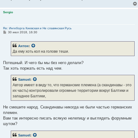
Sergio
Re: Ингеборга Киевская и Не славянская Русь
С
30 июл 2018, 16:30
о
о
б
Антон
:
щ
е
Да ему хоть кол на голове теши.
н
и
е
Потешный. И чего бы мы без него делали?
Так хоть поржать есть над чем.
Samuel
:
Автор имеет в виду то, что германские племена (а скандинавы - это
их часть) контролировали огромные территории вокруг Балтики и
западнее Балтики,
Не смешите народ. Скандинавы никогда не были частью германских
племен.
Вам так интересно писать всякую нелепицу и выглядеть форумным
шутом?
Samuel
: