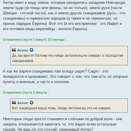
Автор имел в виду земли, которые находились западнее Новгорода:
земли чуди (эстонцы или финны, но не только), земли руси (части
Швеции - готской части), как и земли других скандинавов (русь - это
скандинавы) и германских народов (а также и не германских, но
прочих народов Европы). Всё это (в его восприятии) - это Иафет и
его потомки (индо-европейцы - жители Европы).
Отправлено спустя 1 минуту 33 секунды:
Антон
:
Да, вы врете! Потому что нигде летописец не говорит о господстве
скандинавов.
А как же варяги-скандинавы там всюду сидят? Сидят - это
базируются и проживают. Это говорит о том, что там есть их опорные
пункты и военные, а часто и колонии.
Отправлено спустя 2 минуты :
Антон
:
Вот очередная ваша ложь. Нигде летописец это не говорит.
Некоторые люди просто становятся слепыми по доброй воле - они
напрочь отказываются замечать то, что видно всем остальным
людям. Не ваш ли это случай, уважаемый Антон?