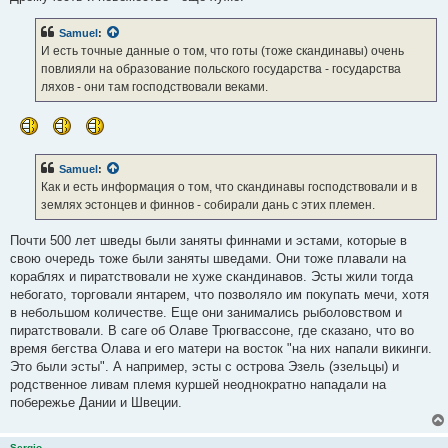
Samuel
:
И есть точные данные о том, что готы (тоже скандинавы) очень
повлияли на образование польского государства - государства
ляхов - они там господствовали веками.
Samuel
:
Как и есть информация о том, что скандинавы господствовали и в
землях эстонцев и финнов - собирали дань с этих племен.
Почти 500 лет шведы были заняты финнами и эстами, которые в
свою очередь тоже были заняты шведами. Они тоже плавали на
кораблях и пиратствовали не хуже скандинавов. Эсты жили тогда
небогато, торговали янтарем, что позволяло им покупать мечи, хотя
в небольшом количестве. Еще они занимались рыболовством и
пиратствовали. В саге об Олаве Трюгвассоне, где сказано, что во
время бегства Олава и его матери на восток "на них напали викинги.
Это были эсты". А например, эсты с острова Эзель (эзельцы) и
родственное ливам племя куршей неоднократно нападали на
побережье Дании и Швеции.
Sergio