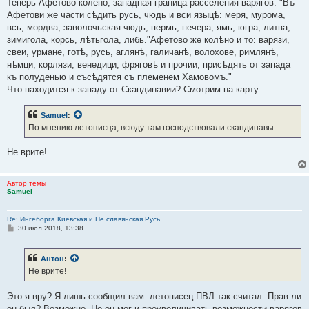
Теперь Афетово колено, западная граница расселения варягов. "Въ
Афетови же части сѣдить русь, чюдь и вси языцѣ: меря, мурома,
всь, мордва, заволочьская чюдь, пермь, печера, ямь, югра, литва,
зимигола, корсь, лѣтьгола, либь."Афетово же колѣно и то: варязи,
свеи, урмане, готѣ, русь, аглянѣ, галичанѣ, волохове, римлянѣ,
нѣмци, корлязи, венедици, фряговѣ и прочии, присѣдять от запада
къ полуденью и съсѣдятся съ племенем Хамовомъ."
Что находится к западу от Скандинавии? Смотрим на карту.
Samuel
:
По мнению летописца, всюду там господствовали скандинавы.
Не врите!
Автор темы
Samuel
Re: Ингеборга Киевская и Не славянская Русь
С
30 июл 2018, 13:38
о
о
б
Антон
:
щ
е
Не врите!
н
и
е
Это я вру? Я лишь сообщил вам: летописец ПВЛ так считал. Прав ли
он был? Возможно. Но он мог и преувеличивать возможности варягов