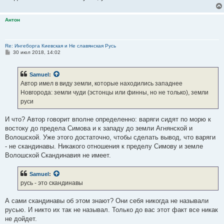
Антон
Re: Ингеборга Киевская и Не славянская Русь
С
30 июл 2018, 14:02
о
о
б
Samuel
:
щ
е
Автор имел в виду земли, которые находились западнее
н
Новгорода: земли чуди (эстонцы или финны, но не только), земли
и
е
руси
И что? Автор говорит вполне определенно: варяги сидят по морю к
востоку до предела Симова и к западу до земли Агнянской и
Волошской. Уже этого достаточно, чтобы сделать вывод, что варяги
- не скандинавы. Никакого отношения к пределу Симову и земле
Волошской Скандинавия не имеет.
Samuel
:
русь - это скандинавы
А сами скандинавы об этом знают? Они себя никогда не называли
русью. И никто их так не называл. Только до вас этот факт все никак
не дойдет.