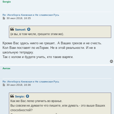
Sergio
Re: Ингеборга Киевская и Не славянская Русь
С
30 июл 2018, 16:35
о
о
б
Samuel
:
щ
е
(и вы, в том числе, грешите этим же).
н
и
е
Кроме Вас здесь никто не грешит.. А Ваших грехов и не счесть.
Кол Вам поставят по изТории. Не в этой реальности. И не в
школьную тетрадку.
Так с колом и будете учить, кто такие варяги.
Антон
Re: Ингеборга Киевская и Не славянская Русь
С
30 июл 2018, 16:36
о
о
б
Sergio
:
щ
е
Как же Вас легко уличить во вранье.
н
Вы совсем не думаете что пишите, или думать - это выше Ваших
и
е
способностей?