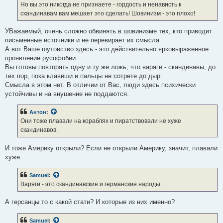
Но вы это никогда не признаете - гордость и ненависть к
скандинавам вам мешает это сделать! Шовинизм - это плохо!
УВажаемый, очень сложно обвинять в шовинизме тех, кто приводит
письменные источники и не перевирает их смысла.
А вот Ваше шутовство здесь - это действительно ярковыраженное
проявление русофобии.
Вы готовы повторять одну и ту же ложь, что варяги - скандинавы, до
тех пор, пока клавиши и пальцы не сотрете до дыр.
Смысла в этом нет. В отличии от Вас, люди здесь психически
устойчивы и на внушение не поддаются.
Антон
:
Они тоже плавали на кораблях и пиратствовали не хуже
скандинавов.
И тоже Америку открыли? Если не открыли Америку, значит, плавали
хуже...
Samuel
:
Варяги - это скандинавские и германские народы.
А герсанцы то с какой стати? И которые из них именно?
Samuel
: