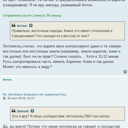
(скандинавов). Я не вру никогда, уважаемый Антон.
Отправлено спустя 1 минуту 36 секунд:
Антон
:
Правильно, восточные народы. Какое это имеет отношение к
Скандинавии? Что находится к востоку от нее?
Летописец считал, что варяги явно контролируют даже и те северо-
восточные или восточные земли (например, земли карелов, коми и
так далее). Был ли он прав? Сложно сказать... Хотя к 11-12 векам
Русь контролировала часть земель Карелии, Коми и так далее.
Может это имелось в виду?
Антон
Re: Ингеборга Киевская и Не славянская Русь
С
30 июл 2018, 13:47
о
о
б
Samuel
:
щ
е
Это я вру? Я лишь сообщил вам: летописец ПВЛ так считал.
н
и
е
Да, вы врете! Потому что нигде летописец не говорит о господстве