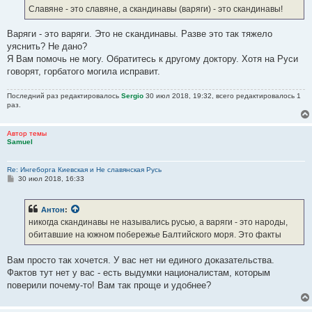
Славяне - это славяне, а скандинавы (варяги) - это скандинавы!
Варяги - это варяги. Это не скандинавы. Разве это так тяжело
уяснить? Не дано?
Я Вам помочь не могу. Обратитесь к другому доктору. Хотя на Руси
говорят, горбатого могила исправит.
Последний раз редактировалось
Sergio
30 июл 2018, 19:32, всего редактировалось 1
раз.
Автор темы
Samuel
Re: Ингеборга Киевская и Не славянская Русь
С
30 июл 2018, 16:33
о
о
б
Антон
:
щ
е
никогда скандинавы не назывались русью, а варяги - это народы,
н
обитавшие на южном побережье Балтийского моря. Это факты
и
е
Вам просто так хочется. У вас нет ни единого доказательства.
Фактов тут нет у вас - есть выдумки националистам, которым
поверили почему-то! Вам так проще и удобнее?