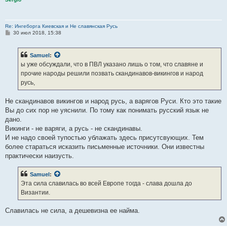
Re: Ингеборга Киевская и Не славянская Русь
С
30 июл 2018, 15:38
о
о
б
Samuel
:
щ
е
ы уже обсуждали, что в ПВЛ указано лишь о том, что славяне и
н
прочие народы решили позвать скандинавов-викингов и народ
и
е
русь,
Не скандинавов викингов и народ русь, а варягов Руси. Кто это такие
Вы до сих пор не уяснили. По тому как понимать русский язык не
дано.
Викинги - не варяги, а русь - не скандинавы.
И не надо своей тупостью ублажать здесь присутсвующих. Тем
более стараться исказить письменные источники. Они известны
практически наизусть.
Samuel
:
Эта сила славилась во всей Европе тогда - слава дошла до
Византии.
Славилась не сила, а дешевизна ее найма.