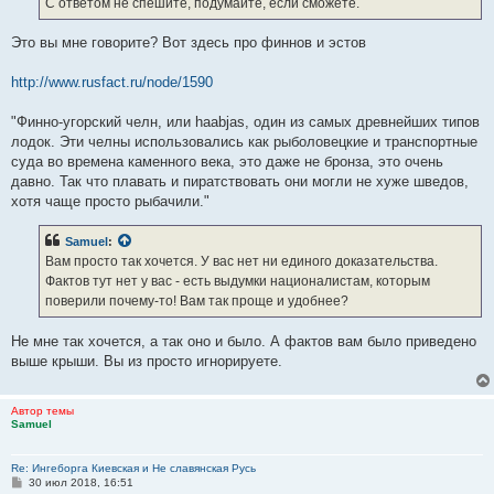
С ответом не спешите, подумайте, если сможете.
Это вы мне говорите? Вот здесь про финнов и эстов
http://www.rusfact.ru/node/1590
"Финно-угорский челн, или haabjas, один из самых древнейших типов
лодок. Эти челны использовались как рыболовецкие и транспортные
суда во времена каменного века, это даже не бронза, это очень
давно. Так что плавать и пиратствовать они могли не хуже шведов,
хотя чаще просто рыбачили."
Samuel
:
Вам просто так хочется. У вас нет ни единого доказательства.
Фактов тут нет у вас - есть выдумки националистам, которым
поверили почему-то! Вам так проще и удобнее?
Не мне так хочется, а так оно и было. А фактов вам было приведено
выше крыши. Вы из просто игнорируете.
Автор темы
Samuel
Re: Ингеборга Киевская и Не славянская Русь
С
30 июл 2018, 16:51