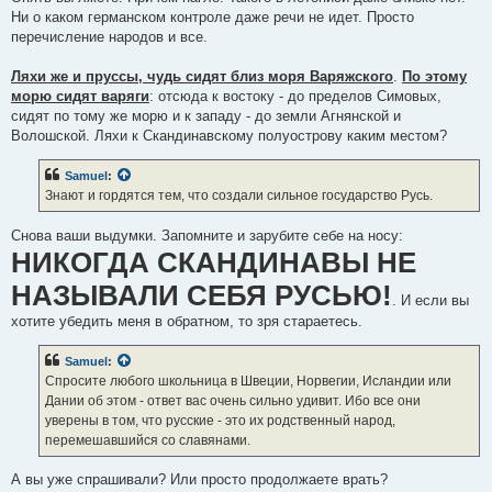
Ни о каком германском контроле даже речи не идет. Просто
перечисление народов и все.
Ляхи же и пруссы, чудь сидят близ моря Варяжского
.
По этому
морю сидят варяги
: отсюда к востоку - до пределов Симовых,
сидят по тому же морю и к западу - до земли Агнянской и
Волошской. Ляхи к Скандинавскому полуострову каким местом?
Samuel
:
Знают и гордятся тем, что создали сильное государство Русь.
Снова ваши выдумки. Запомните и зарубите себе на носу:
НИКОГДА СКАНДИНАВЫ НЕ
НАЗЫВАЛИ СЕБЯ РУСЬЮ!
. И если вы
хотите убедить меня в обратном, то зря стараетесь.
Samuel
:
Спросите любого школьница в Швеции, Норвегии, Исландии или
Дании об этом - ответ вас очень сильно удивит. Ибо все они
уверены в том, что русские - это их родственный народ,
перемешавшийся со славянами.
А вы уже спрашивали? Или просто продолжаете врать?