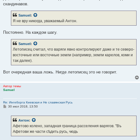
скандинавов.
Samuel
:
Я не вру никогда, уважаемый Антон.
Постоянно. На каждом шагу.
Samuel
:
Летописец считал, что варяги явно контролируют даже и те северо-
восточные или восточные земли (например, земли карелов, коми и
так далее).
Вот очередная ваша ложь. Нигде летописец это не говорит.
Автор темы
Samuel
Re: Ингеборга Киевская и Не славянская Русь
С
30 июл 2018, 13:50
о
о
б
Антон
:
щ
е
Афетово колено, западная граница расселения варягов. "Въ
н
Афетови же части сѣдить русь, чюдь
и
е