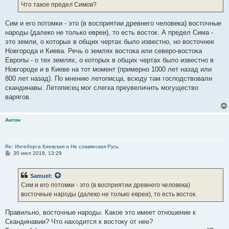
е
Что такое предел Симов?
н
и
е
Сим и его потомки - это (в восприятии древнего человека) восточные
народы (далеко не только евреи), то есть восток. А предел Сима -
это земли, о которых в общих чертах было известно, но восточнее
Новгорода и Киева. Речь о землях востока или северо-востока
Европы - о тех землях, о которых в общих чертах было известно в
Новгороде и в Киеве на тот момент (примерно 1000 лет назад или
800 лет назад). По мнению летописца, всюду там господствовали
скандинавы. Летописец мог слегка преувеличить могущество
варягов.
Антон
Re: Ингеборга Киевская и Не славянская Русь
С
30 июл 2018, 13:29
о
о
б
Samuel
:
щ
е
Сим и его потомки - это (в восприятии древнего человека)
н
восточные народы (далеко не только евреи), то есть восток.
и
е
Правильно, восточные народы. Какое это имеет отношение к
Скандинавии? Что находится к востоку от нее?