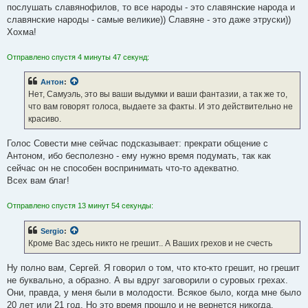
послушать славянофилов, то все народы - это славянские народа и
славянские народы - самые великие)) Славяне - это даже этруски))
Хохма!
Отправлено спустя 4 минуты 47 секунд:
Антон
:
Нет, Самуэль, это вы ваши выдумки и ваши фантазии, а так же то,
что вам говорят голоса, выдаете за факты. И это действительно не
красиво.
Голос Совести мне сейчас подсказывает: прекрати общение с
Антоном, ибо бесполезно - ему нужно время подумать, так как
сейчас он не способен воспринимать что-то адекватно.
Всех вам благ!
Отправлено спустя 13 минут 54 секунды:
Sergio
:
Кроме Вас здесь никто не грешит.. А Ваших грехов и не счесть
Ну полно вам, Сергей. Я говорил о том, что кто-кто грешит, но грешит
не буквально, а образно. А вы вдруг заговорили о суровых грехах.
Они, правда, у меня были в молодости. Всякое было, когда мне было
20 лет или 21 год. Но это время прошло и не вернется никогда.