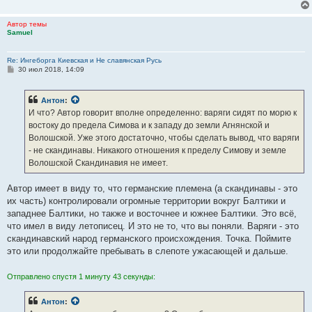
Автор темы
Samuel
Re: Ингеборга Киевская и Не славянская Русь
С
30 июл 2018, 14:09
о
о
б
Антон
:
щ
е
И что? Автор говорит вполне определенно: варяги сидят по морю к
н
востоку до предела Симова и к западу до земли Агнянской и
и
е
Волошской. Уже этого достаточно, чтобы сделать вывод, что варяги
- не скандинавы. Никакого отношения к пределу Симову и земле
Волошской Скандинавия не имеет.
Автор имеет в виду то, что германские племена (а скандинавы - это
их часть) контролировали огромные территории вокруг Балтики и
западнее Балтики, но также и восточнее и южнее Балтики. Это всё,
что имел в виду летописец. И это не то, что вы поняли. Варяги - это
скандинавский народ германского происхождения. Точка. Поймите
это или продолжайте пребывать в слепоте ужасающей и дальше.
Отправлено спустя 1 минуту 43 секунды:
Антон
: