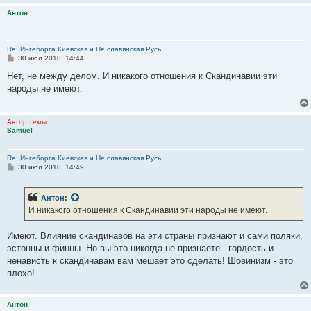
Антон
Re: Ингеборга Киевская и Не славянская Русь
С
30 июл 2018, 14:44
о
о
Нет, не между делом. И никакого отношения к Скандинавии эти
б
народы не имеют.
щ
е
н
и
Автор темы
е
Samuel
Re: Ингеборга Киевская и Не славянская Русь
С
30 июл 2018, 14:49
о
о
б
Антон
:
щ
е
И никакого отношения к Скандинавии эти народы не имеют.
н
и
е
Имеют. Влияние скандинавов на эти страны признают и сами поляки,
эстонцы и финны. Но вы это никогда не признаете - гордость и
ненависть к скандинавам вам мешает это сделать! Шовинизм - это
плохо!
Антон