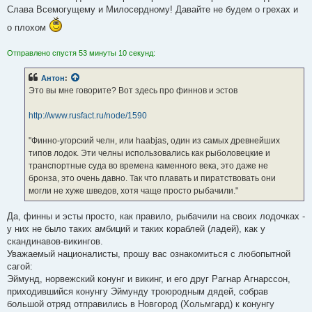
Слава Всемогущему и Милосердному! Давайте не будем о грехах и
о плохом
Отправлено спустя 53 минуты 10 секунд:
Антон
:
Это вы мне говорите? Вот здесь про финнов и эстов
http://www.rusfact.ru/node/1590
"Финно-угорский челн, или haabjas, один из самых древнейших
типов лодок. Эти челны использовались как рыболовецкие и
транспортные суда во времена каменного века, это даже не
бронза, это очень давно. Так что плавать и пиратствовать они
могли не хуже шведов, хотя чаще просто рыбачили."
Да, финны и эсты просто, как правило, рыбачили на своих лодочках -
у них не было таких амбиций и таких кораблей (ладей), как у
скандинавов-викингов.
Уважаемый националисты, прошу вас ознакомиться с любопытной
сагой:
Эймунд, норвежский конунг и викинг, и его друг Рагнар Агнарссон,
приходившийся конунгу Эймунду троюродным дядей, собрав
большой отряд отправились в Новгород (Хольмгард) к конунгу