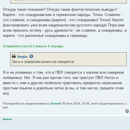
Откуда такие познания? Откуда такие фантастические выводы?
Варяги - это скандинавские и германские народы. Точка. Славяне -
это славяне, а скандинавы (варяги) - это скандинавы! Точка! Хватит
фантазировать уже всем националистам русского народа! Пора вам
всем признать истину - русь древности - не славяне, а скандинавы, а
варяги - это различные скандинавы и германцы.
Отправлено спустя 2 минуты 4 секунды:
Sergio
:
Так и о северном ничего не говорится.
Я и не упоминал о том, что в ПВЛ говорится о южном или северном
побережье. Нет. Я как раз против того, как трактует ПВЛ Антон и
вместе с ним и другие любители трактовать превратно написанное
простым языком и довольно четко (и вы, в том числе, грешите этим
же).
Последний раз редактировалось
Samuel
30 июл 2018, 16:34, всего редактировалось 1
раз.
Антон