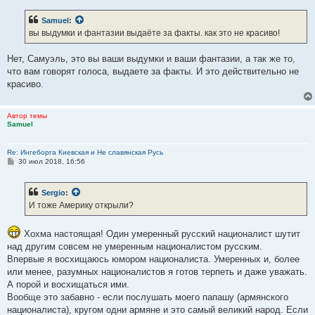
о
б
Samuel
:
щ
е
вы выдумки и фантазии выдаёте за факты. как это не красиво!
н
и
е
Нет, Самуэль, это вы ваши выдумки и ваши фантазии, а так же то,
что вам говорят голоса, выдаете за факты. И это действительно не
красиво.
Автор темы
Samuel
Re: Ингеборга Киевская и Не славянская Русь
С
30 июл 2018, 16:56
о
о
б
Sergio
:
щ
е
И тоже Америку открыли?
н
и
е
Хохма настоящая! Один умеренный русский националист шутит
над другим совсем не умеренным националистом русским.
Впервые я восхищаюсь юмором националиста. Умеренных и, более
или менее, разумных националистов я готов терпеть и даже уважать.
А порой и восхищаться ими.
Вообще это забавно - если послушать моего папашу (армянского
националиста), кругом одни армяне и это самый великий народ. Если