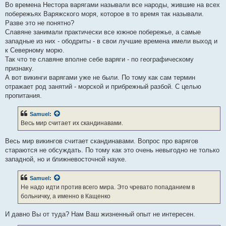
Во времена Нестора варягами называли все народы, жившие на всех
побережьях Варяжского моря, которое в то время так называли.
Разве это не понятно?
Славяне занимали практически все южное побережье, а самые
западные из них - ободриты - в свои лучшие времена имели выход и
к Северному морю.
Так что те славяне вполне себе варяги - по географическому
признаку.
А вот викинги варягами уже не были. По тому как сам термин
отражает род занятий - морской и прибрежный разбой. С целью
пропитания.
Samuel
:
Весь мир считает их скандинавами.
Весь мир викингов считает скандинавами. Вопрос про варягов
стараются не обсуждать. По тому как это очень невыгодно не только
западной, но и ближневосточной науке.
Samuel
:
Не надо идти против всего мира. Это чревато попаданием в
больничку, а именно в Кащенко
И давно Вы от туда? Нам Ваш жизненный опыт не интересен.