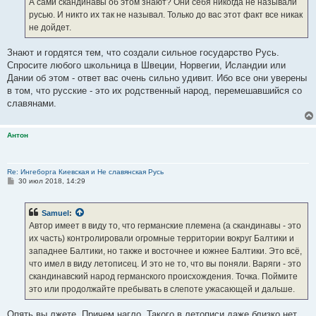
А сами скандинавы об этом знают? Они себя никогда не называли
русью. И никто их так не называл. Только до вас этот факт все никак
не дойдет.
Знают и гордятся тем, что создали сильное государство Русь.
Спросите любого школьница в Швеции, Норвегии, Исландии или
Дании об этом - ответ вас очень сильно удивит. Ибо все они уверены
в том, что русские - это их родственный народ, перемешавшийся со
славянами.
Антон
Re: Ингеборга Киевская и Не славянская Русь
С
30 июл 2018, 14:29
о
о
б
Samuel
:
щ
е
Автор имеет в виду то, что германские племена (а скандинавы - это
н
их часть) контролировали огромные территории вокруг Балтики и
и
е
западнее Балтики, но также и восточнее и южнее Балтики. Это всё,
что имел в виду летописец. И это не то, что вы поняли. Варяги - это
скандинавский народ германского происхождения. Точка. Поймите
это или продолжайте пребывать в слепоте ужасающей и дальше.
Опять вы лжете. Причем нагло. Такого в летописи даже близко нет.