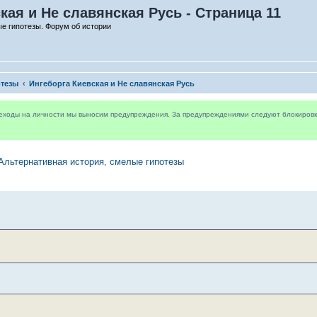
кая и Не славянская Русь - Страница 11
е гипотезы. Форум об истории
отезы
Ингеборга Киевская и Не славянская Русь
реходы на личности мы выносим предупреждения. За предупреждениями следуют блокировки 
Альтернативная история, смелые гипотезы