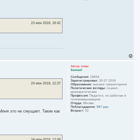
23 июн 2018, 18:42
В
е
р
Автор темы
н
Samuel
у
Сообщения:
19654
т
Зарегистрирован:
30.07.2016
ь
24 июн 2018, 12:37
Образование:
высшее гуманитарное
с
Политические взгляды:
социал-
я
демократические
к
Профессия:
Педагога, но работаю в
н
телекоммуникациях
Откуда:
Москва
а
Поблагодарили:
587 раз
ч
Меня это не смущает. Такие как
Возраст:
52
а
л
у
24 июн 2018, 12:39