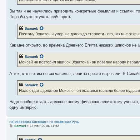
Исследователи сходятся во мнении таком,
Вы так и не научились приводить конкретные фамилии и ссылки, 
Пора бы уже отучать себя врать.
Samuel
:
Поэтому Эхнатон и умер, не дожив до старости - его, как мне отк
Как мне открыто, во времена Древнего Египта никаких шпионов не 
Samuel
:
Моисей не повторил ошибок Эхнатона - он повелел народу Израиля
А тех, кто с этим не согласился, левиты просто вырезали. В Синай
Samuel
:
Надо отдать должное Моисею - он оказался гораздо более мудрым
Надо вообще отдать должное всему фиванско-левитскому учению, к
одну империю.
Re: Ингеборга Киевская и Не славянская Русь
С
Samuel
»
23 июн 2018, 11:52
о
о
б
Sergio
: