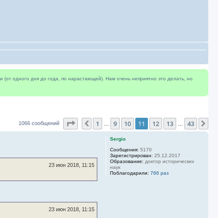
(от одного дня до года, по нарастающей). Нам очень неприятно это делать, но
Страница
11
из
43
1
9
10
11
12
13
43
Пред.
Сл
1066 сообщений
…
…
Sergio
Сообщения:
5170
Зарегистрирован:
25.12.2017
Образование:
доктор исторических
23 июн 2018, 11:15
наук
Поблагодарили:
766 раз
23 июн 2018, 11:15