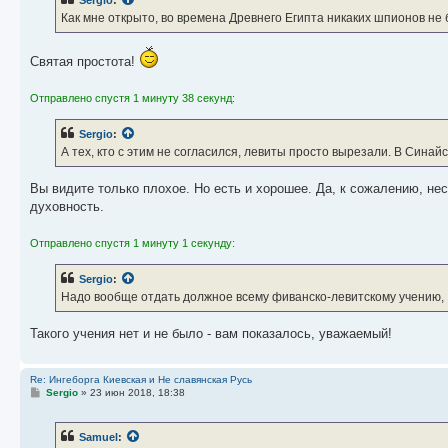
щ
е
Как мне открыто, во времена Древнего Египта никаких шпионов не 
н
и
е
Святая простота!
Отправлено спустя 1 минуту 38 секунд:
Sergio
:
А тех, кто с этим не согласился, левиты просто вырезали. В Сина
Вы видите только плохое. Но есть и хорошее. Да, к сожалению, нес
духовность.
Отправлено спустя 1 минуту 1 секунду:
Sergio
:
Надо вообще отдать должное всему фиванско-левитскому учению,
Такого учения нет и не было - вам показалось, уважаемый!
Re: Ингеборга Киевская и Не славянская Русь
С
Sergio
»
23 июн 2018, 18:38
о
о
б
Samuel
:
щ