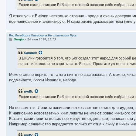
Евреи сами написали Библию, в которой назвали себя избранным н
Я отношусь к Библии несколько странно - вроде и очень доверяю мн
всё написанное и анализирую. И сама жизнь доказывает нам (мне у
Re: Ингеборга Киевская и Не славянская Русь
С
Sergio
»
24 июн 2018, 13:53
о
о
б
Samuel
:
щ
е
В Библии говорится о том, что Бог создал этот народ для особой 
н
верить или можно не верить в это. Я верю. Простите уж меня велик
и
е
Можно слепо верить - от этого никто не застрахован. А можно, чит
подмечаете, богом Израиля, народа.
nvd5
:
Евреи сами написали Библию, в которой назвали себя избранным н
Не совсем так. Левиты написали ветхозаветного книги для иудеев,
К написанию новозаветных книг левиты не имеют ровно никакого от
Кстати, сами левиты до сих пор живут по отдельным, неписанным 
Например священство передается только от отца к сыну и никак ин
nvd5
: