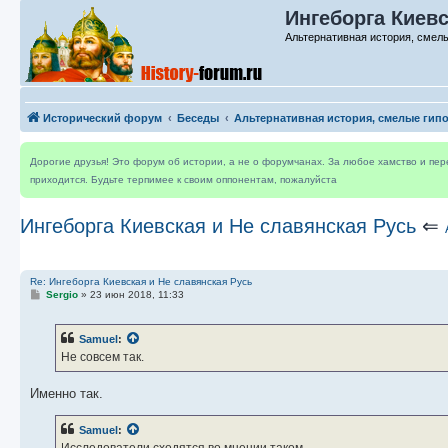
Ингеборга Киевс
Альтернативная история, смелы
Исторический форум
Беседы
Альтернативная история, смелые гип
Дорогие друзья! Это форум об истории, а не о форумчанах. За любое хамство и пе
приходится. Будьте терпимее к своим оппонентам, пожалуйста
Ингеборга Киевская и Не славянская Русь
⇐
Re: Ингеборга Киевская и Не славянская Русь
С
Sergio
»
23 июн 2018, 11:33
о
о
б
Samuel
:
щ
е
Не совсем так.
н
и
е
Именно так.
Samuel
: