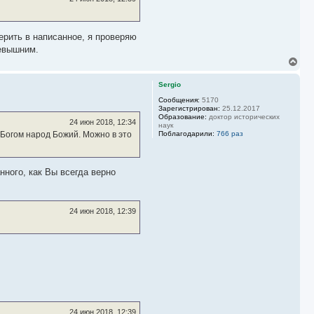
верить в написанное, я проверяю
севышним.
В
е
р
Sergio
н
у
Сообщения:
5170
Зарегистрирован:
25.12.2017
т
Образование:
доктор исторических
ь
24 июн 2018, 12:34
наук
с
Поблагодарили:
766 раз
й Богом народ Божий. Можно в это
я
к
н
а
нного, как Вы всегда верно
ч
а
л
у
24 июн 2018, 12:39
24 июн 2018, 12:39