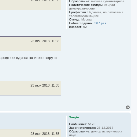
Образование:
высшее гуманитарное
с
Политические взгляды:
социал-
я
демократические
к
Профессия:
Педагога, но работаю в
н
телекоммуникациях
Откуда:
Москва
а
Поблагодарили:
587 раз
ч
Возраст:
52
а
л
у
23 июн 2018, 11:33
ародное единство и его веру и
23 июн 2018, 11:33
В
е
р
Sergio
н
у
Сообщения:
5170
Зарегистрирован:
25.12.2017
т
Образование:
доктор исторических
ь
23 июн 2018, 11:55
наук
с