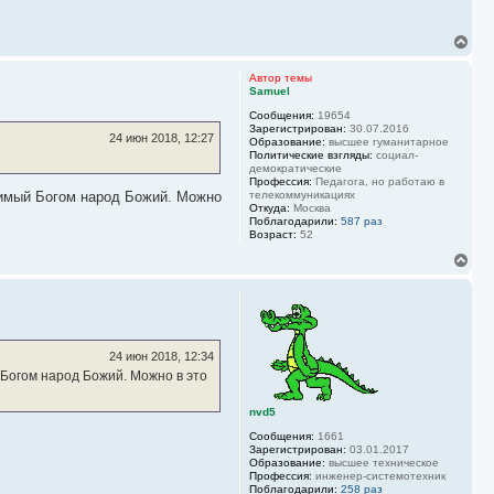
к
н
а
В
ч
е
а
р
Автор темы
л
н
Samuel
у
у
Сообщения:
19654
т
Зарегистрирован:
30.07.2016
ь
24 июн 2018, 12:27
Образование:
высшее гуманитарное
с
Политические взгляды:
социал-
я
демократические
к
Профессия:
Педагога, но работаю в
н
юбимый Богом народ Божий. Можно
телекоммуникациях
Откуда:
Москва
а
Поблагодарили:
587 раз
ч
Возраст:
52
а
л
В
у
е
р
н
у
т
ь
24 июн 2018, 12:34
с
й Богом народ Божий. Можно в это
я
к
nvd5
н
а
Сообщения:
1661
ч
Зарегистрирован:
03.01.2017
а
Образование:
высшее техническое
л
Профессия:
инженер-системотехник
Поблагодарили:
258 раз
у