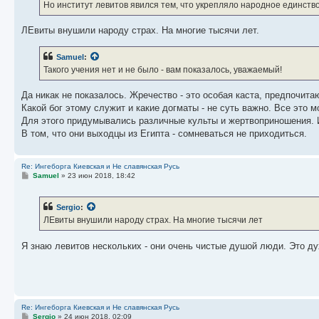
е
Но институт левитов явился тем, что укрепляло народное единство 
н
и
е
ЛЕвиты внушили народу страх. На многие тысячи лет.
Samuel
:
Такого учения нет и не было - вам показалось, уважаемый!
Да никак не показалось. Жречество - это особая каста, предпочит
Какой бог этому служит и какие догматы - не суть важно. Все это 
Для этого придумывались различные культы и жертвоприношения. 
В том, что они выходцы из Египта - сомневаться не приходиться.
Re: Ингеборга Киевская и Не славянская Русь
С
Samuel
»
23 июн 2018, 18:42
о
о
б
Sergio
:
щ
е
ЛЕвиты внушили народу страх. На многие тысячи лет
н
и
е
Я знаю левитов нескольких - они очень чистые душой люди. Это ду
Re: Ингеборга Киевская и Не славянская Русь
С
Sergio
»
24 июн 2018, 02:09