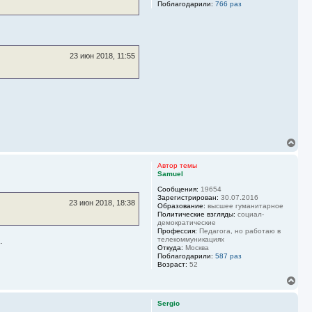
Поблагодарили:
766 раз
я
к
н
а
ч
23 июн 2018, 11:55
а
л
у
В
е
р
Автор темы
н
Samuel
у
Сообщения:
19654
т
Зарегистрирован:
30.07.2016
ь
23 июн 2018, 18:38
Образование:
высшее гуманитарное
с
Политические взгляды:
социал-
я
демократические
к
Профессия:
Педагога, но работаю в
н
.
телекоммуникациях
Откуда:
Москва
а
Поблагодарили:
587 раз
ч
Возраст:
52
а
л
В
у
е
р
Sergio
н