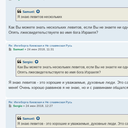
о
о
б
Samuel
:
щ
е
Я знаю левитов нескольких
н
и
е
Как Вы можете знать нескольких левитов, если Вы не знаете ни од
Опять лжесвидетельствуете во имя бога Израиля?
Re: Ингеборга Киевская и Не славянская Русь
С
Samuel
»
24 июн 2018, 11:31
о
о
б
Sergio
:
щ
е
Как Вы можете знать нескольких левитов, если Вы не знаете ни од
н
Опять лжесвидетельствуете во имя бога Израиля?
и
е
Я знаю левитов - это хорошие и уважаемые, духовные люди. Это са
меня! Очень хорошо раввинов я не знаю, но и с раввинами общался
Re: Ингеборга Киевская и Не славянская Русь
С
Sergio
»
24 июн 2018, 12:27
о
о
б
Samuel
:
щ
е
Я знаю левитов - это хорошие и уважаемые, духовные люди. Это с
н