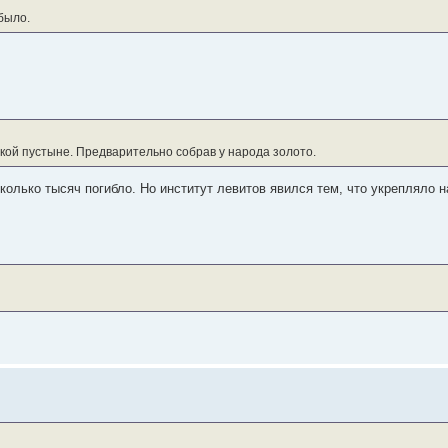
было.
йской пустыне. Предварительно собрав у народа золото.
колько тысяч погибло. Но институт левитов явился тем, что укрепляло н