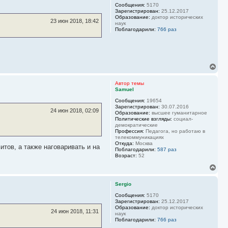
у
Сообщения:
5170
Зарегистрирован:
25.12.2017
т
Образование:
доктор исторических
ь
23 июн 2018, 18:42
наук
с
Поблагодарили:
766 раз
я
к
н
а
ч
В
а
е
л
р
у
Автор темы
н
Samuel
у
Сообщения:
19654
т
Зарегистрирован:
30.07.2016
ь
24 июн 2018, 02:09
Образование:
высшее гуманитарное
с
Политические взгляды:
социал-
я
демократические
к
Профессия:
Педагога, но работаю в
н
телекоммуникациях
Откуда:
Москва
а
тов, а также наговаривать и на
Поблагодарили:
587 раз
ч
Возраст:
52
а
л
В
у
е
р
Sergio
н
у
Сообщения:
5170
Зарегистрирован:
25.12.2017
т
Образование:
доктор исторических
ь
24 июн 2018, 11:31
наук
с
Поблагодарили:
766 раз
я