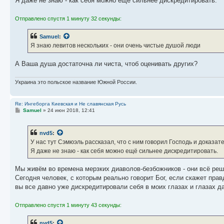
Я даже не знаю - как себя можно ещё сильнее дискредитировать.
Отправлено спустя 1 минуту 32 секунды:
Samuel
:
Я знаю левитов нескольких - они очень чистые душой люди
А Ваша душа достаточна ли чиста, чтоб оценивать других?
Украина это польское название Южной России.
Re: Ингеборга Киевская и Не славянская Русь
С
Samuel
»
24 июн 2018, 12:41
о
о
б
nvd5
:
щ
е
У нас тут Сэмюэль рассказал, что с ним говорил Господь и доказат
н
Я даже не знаю - как себя можно ещё сильнее дискредитировать.
и
е
Мы живём во времена мерзких диаволов-безбожников - они всё реша
Сегодня человек, с которым реально говорит Бог, если скажет прав
вы все давно уже дискредитировали себя в моих глазах и глазах д
Отправлено спустя 1 минуту 43 секунды:
nvd5
: