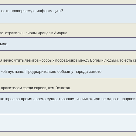
то есть проверяемую информацию?
рыто, отравили шпионы жрецов в Амарне.
было.
 вечно чтить левитов - особых посредников между Богом и людьми, то есть с
ской пустыне. Предварительно собрав у народа золото.
 правителем среди евреев, чем Эхнатон.
оторое за время своего существования изничтожило не одного прправи