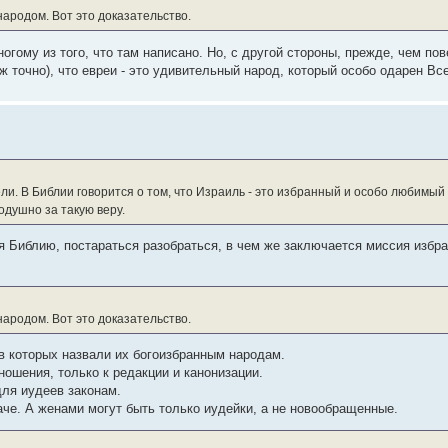
ародом. Вот это доказательство.
огому из того, что там написано. Но, с другой стороны, прежде, чем по
ж точно), что евреи - это удивительный народ, который особо одарен В
цели. В Библии говорится о том, что Израиль - это избранный и особо любимы
одушно за такую веру.
ая Библию, постараться разобраться, в чем же заключается миссия избра
ародом. Вот это доказательство.
 в которых назвали их богоизбранным народам.
ношения, только к редакции и канонизации.
для иудеев законам.
аче. А женами могут быть только иудейки, а не новообращенные.