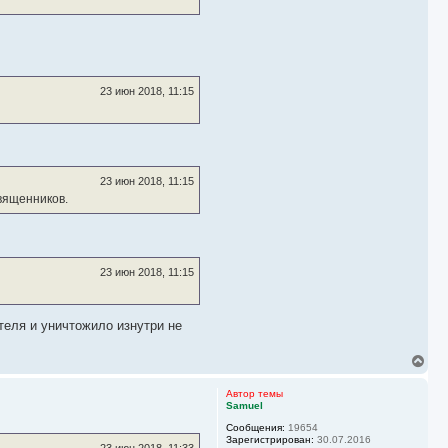
23 июн 2018, 11:15
23 июн 2018, 11:15
вященников.
23 июн 2018, 11:15
теля и уничтожило изнутри не
В
е
р
Автор темы
н
Samuel
у
Сообщения:
19654
т
Зарегистрирован:
30.07.2016
ь
23 июн 2018, 11:33