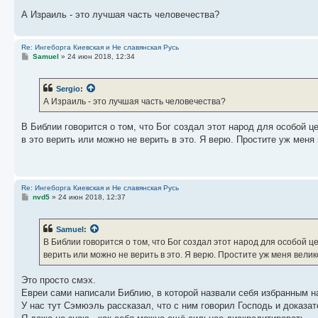
и
е
А Израиль - это лучшая часть человечества?
Re: Ингеборга Киевская и Не славянская Русь
С
Samuel
»
24 июн 2018, 12:34
о
о
б
Sergio
:
щ
е
А Израиль - это лучшая часть человечества?
н
и
е
В Библии говорится о том, что Бог создал этот народ для особой 
в это верить или можно не верить в это. Я верю. Простите уж меня
Re: Ингеборга Киевская и Не славянская Русь
С
nvd5
»
24 июн 2018, 12:37
о
о
б
Samuel
:
щ
е
В Библии говорится о том, что Бог создал этот народ для особой 
н
верить или можно не верить в это. Я верю. Простите уж меня велик
и
е
Это просто смэх.
Евреи сами написали Библию, в которой назвали себя избранным н
У нас тут Сэмюэль рассказал, что с ним говорил Господь и доказа