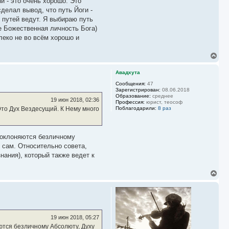
и - это очень хорошо. Это
делал вывод, что путь Йоги -
 путей ведут. Я выбираю путь
е Божественная личность Бога)
леко не во всём хорошо и
В
е
р
Авадхута
н
у
Сообщения:
47
Зарегистрирован:
08.06.2018
т
Образование:
среднее
ь
19 июн 2018, 02:36
Профессия:
юрист, теософ
с
Поблагодарили:
8 раз
 Это Дух Вездесущий. К Нему много
я
к
н
а
поклоняются безличному
ч
 сам. Относительно совета,
а
нания), который также ведет к
л
у
В
е
р
н
у
т
ь
19 июн 2018, 05:27
с
яются безличному Абсолюту, Духу