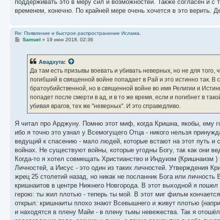
поддерживать это в меру сил и возможностей. Также согласен и с т
временем, конечно. По крайней мере очень хочется в это верить. Д
Re: Появление и быстрое распространение Ислама.
С
Samuel
»
19 июн 2018, 02:36
о
о
б
Авадхута
:
щ
е
Да там есть призывы воевать и убивать неверных, но не для того, 
н
погибший в священной войне попадает в Рай и это истинно так. В 
и
е
братоубийственной, но в священной войне во имя Религии и Истины
попадет после смерти в ад, и в то же время, если и погибнет в та
убивая врагов, тех же "неверных". И это справедливо.
Я читал про Арджуну. Помню этот миф, когда Кришна, якобы, ему г
ибо я точно это узнал у Всемогущего Отца - никого нельзя принужд
ведущий к спасению - мало людей, которые встают на этот путь и
войнах. Не существуют войны, которые угодны Богу, так как они в
Когда-то я хотел совмещать Христианство и Индуизм (Кришнаизм ) 
Личностей, а Иисус - это один из таких личностей. Утверждения Кр
жрец 25 столетий назад, но никак не посланник Бога или личность
кришнаитов в центре Нижнего Новгорода. В этот выходной я пошел
герою: ты жил плотью - теперь ты мой. В этот миг фильм кончаетс
открыл: кришнаиты плохо знают Всевышнего и живут плотью (напри
и находятся в плену Майи - в плену тьмы невежества. Так я отошё