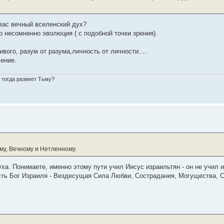
 вас вечный вселенский дух?
о несомненно эволюция ( с подобной точки зрения).
вого, разум от разума,личность от личности.....
ение.
о тогда развеет Тьму?
ему, Вечному и Нетленному.
ха. Понимаете, именно этому пути учил Иисус израильтян - он не учил и
сть Бог Израиля - Вездесущая Сила Любви, Сострадания, Могущества, С