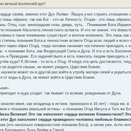
вас вечный вселенский дух?
сердце своём, именно этот Дух Любви - Йешуа учил строить отношения с
 лишь образно, так как Бог - это не Личность. Отцом - это лишь образно, 
зы: Отец, сын, виноградная лоза, дверь, путь... Понимание Бога Израил
ти познания Абсолюта личностного аспекта. И это не значит, что божест
еловека и такое понимание существует и вполне возможно. Это лишь как 
 степень познания Бога в личностном аспекте Отца всех людей и всего 
его через образ Отца), тогда человек начинает постепенно приходить к 
 - к познанию Бога, как Вездесущей Силы и Духа. И это и есть Безличны
ель и Проводник. Его задачей было и есть помогать людям приходить к 
утём куда? К Истине - то есть к Отцу. И когда эта цель достигается, то
кто не родится свыше, не может увидеть Царствия Божия.
 неужели может он в другой раз войти в утробу матери своей и родиться
ся от воды и Духа, не может войти в Царствие Божие.
выше».
 приходит и куда уходит: так бывает со всяким, рожденным от Духа.
чатие меня, как младенца в истине, произошло в 16 лет) - тогда же, в 
еня к познанию реальной истины - к познанию Отца Иисуса и Того же Бо
аска Великая! Это так наполняет сердце великим блаженством!! Это
И этот Дух наполняет сердце праведного человека любовью блаженст
ная (это несколько поверхностное познание Бога), а затем уже, если че
кте Безличного Духа Любви и Света!