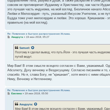
оздоровление тела, разума и души, а также раскрытие в себе духо
совсем не противоречит Иудаизму и Христианству, как части Иудаи
это лучшая часть индуизма, на мой взгляд. Безличное начало Абсо
Любви и Милосердия - путь, указанный Иисусом Учителем, а не пут
Будда тоже учил милосердию и любви. Это хорошо. Кришнаизм - это
правильно (на мой взгляд).
Re: Появление и быстрое распространение Ислама.
С
Авадхута
»
19 июн 2018, 05:27
о
о
б
Samuel
:
щ
е
Поэтому я сделал вывод, что путь Йоги - это лучшая часть индуизм
н
путей ведут.
и
е
Мир Вам! В этом смысле всецело согласен с Вами, уважаемый. Одн
Абсолюту, Духу вечному и Вездесущему. Согласно писаниям и то, и
спасибо. Но я, слава Богу, не "кришнаит", хотя много с ними общал
Нему, Вечному и Нетленному.
Re: Появление и быстрое распространение Ислама.
С
Евелина
»
19 июн 2018, 05:50
о
о
б
Авадхута
:
щ
е
Мир Вам! В этом смысле всецело согласен с Вами, уважаемый. Одн