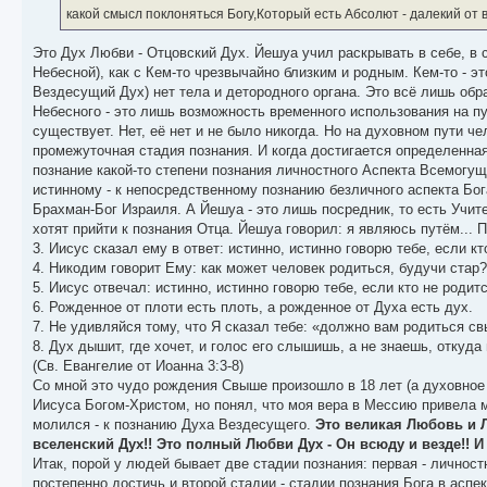
какой смысл поклоняться Богу,Который есть Абсолют - далекий от 
Это Дух Любви - Отцовский Дух. Йешуа учил раскрывать в себе, в 
Небесной), как с Кем-то чрезвычайно близким и родным. Кем-то - это
Вездесущий Дух) нет тела и детородного органа. Это всё лишь обра
Небесного - это лишь возможность временного использования на пу
существует. Нет, её нет и не было никогда. Но на духовном пути ч
промежуточная стадия познания. И когда достигается определенная
познание какой-то степени познания личностного Аспекта Всемогущ
истинному - к непосредственному познанию безличного аспекта Бога
Брахман-Бог Израиля. А Йешуа - это лишь посредник, то есть Учит
хотят прийти к познания Отца. Йешуа говорил: я являюсь путём... П
3. Иисус сказал ему в ответ: истинно, истинно говорю тебе, если 
4. Никодим говорит Ему: как может человек родиться, будучи стар?
5. Иисус отвечал: истинно, истинно говорю тебе, если кто не родит
6. Рожденное от плоти есть плоть, а рожденное от Духа есть дух.
7. Не удивляйся тому, что Я сказал тебе: «должно вам родиться с
8. Дух дышит, где хочет, и голос его слышишь, а не знаешь, откуда
(Св. Евангелие от Иоанна 3:3-8)
Со мной это чудо рождения Свыше произошло в 18 лет (а духовное за
Иисуса Богом-Христом, но понял, что моя вера в Мессию привела м
молился - к познанию Духа Вездесущего.
Это великая Любовь и Л
вселенский Дух!! Это полный Любви Дух - Он всюду и везде!! 
Итак, порой у людей бывает две стадии познания: первая - личност
постепенно достичь и второй стадии - стадии познания Бога в аспе