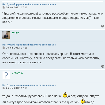
Re: Лучший украинский правитель всех времен
С
26 янв 2012, 17:16
о
о
"Троллей украинофилов( а точнее русофобов- поклонников западного
б
лицемерного образа жизни, называемого еще либерализмом)" - кто
щ
е
это???
н
и
е
Proga
Re: Лучший украинский правитель всех времен
С
26 янв 2012, 17:18
о
о
Оля, напоминаю, что опросы небезразмерные. В этом мест уже
б
совсем нет. Поэтому, логично предлагать не только кого поставить,
щ
е
но и вместо кого поставить.
н
и
е
JASON X
Re: Лучший украинский правитель всех времен
С
26 янв 2012, 17:19
о
о
та да. с "тролями-русофобами" все ясно!
)а вот, Андрей, видете
б
щ
ли вы тут троллей-украинофобов? that is the question!
что до
е
н