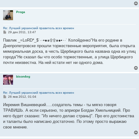
е
н
и
Proga
е
Re: Лучший украинский правитель всех времен
С
29 дек 2011, 13:47
о
о
Павлик _=LoRD*_$˙·٠•●๑۩۩๑●•٠·˙ Колойденко"На его родине в
б
Днепропетровске прошли торжественные мероприятия, была открыта
щ
е
мемориальная доска, в честь Щербицкого была названа одна из улиц
н
города"Не сказал бы что особо торжественные, а улица Щербицкого
и
е
почти неизвестна. На ней кстати нет ни одного дома.
bison4eg
Re: Лучший украинский правитель всех времен
С
26 янв 2012, 01:04
о
о
Иеремия Вишневецкий.....создатель темы - ты мягко говоря
б
ТРАВИШЬ. А если серьезно, то априори Богдан Хмельницкий. Про
щ
е
него будет сказано: "Из ничего делаю страны)". Про его достоинства
н
и таланты было написано достаточно. По этому просто выражаю
и
е
свое мнение.