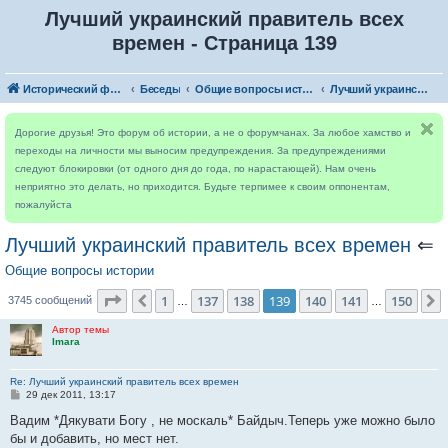
Лучший украинский правитель всех
времен - Страница 139
Исторический форум
Беседы
Общие вопросы истории
Лучший украинский правитель всех времен
Дорогие друзья! Это форум об истории, а не о форумчанах. За любое хамство и
переходы на личности мы выносим предупреждения. За предупреждениями
следуют блокировки (от одного дня до года, по нарастающей). Нам очень
неприятно это делать, но приходится. Будьте терпимее к своим оппонентам,
пожалуйста
Лучший украинский правитель всех времен
⇐
Общие вопросы истории
Страница
139
из
150
1
137
138
139
140
141
150
Пред.
3745 сообщений
…
…
Автор темы
Imara
Re: Лучший украинский правитель всех времен
С
29 дек 2011, 13:17
о
о
Вадим *Дякувати Богу , не москаль* Байдыч.Теперь уже можно было
б
бы и добавить, но мест нет.
щ