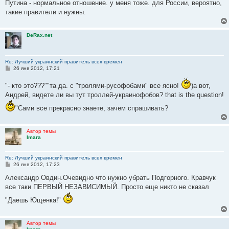
Путина - нормальное отношение. у меня тоже. для России, вероятно,
и
такие правители и нужны.
е
DeRax.net
Re: Лучший украинский правитель всех времен
С
26 янв 2012, 17:21
о
о
"- кто это???""та да. с "тролями-русофобами" все ясно!
)а вот,
б
щ
Андрей, видете ли вы тут троллей-украинофобов? that is the question!
е
н
"Сами все прекрасно знаете, зачем спрашивать?
и
е
Автор темы
Imara
Re: Лучший украинский правитель всех времен
С
26 янв 2012, 17:23
о
о
Александр Овдин.Очевидно что нужно убрать Подгорного. Кравчук
б
все таки ПЕРВЫЙ НЕЗАВИСИМЫЙ. Просто еще никто не сказал
щ
е
"Даешь Ющенка!"
н
и
е
Автор темы