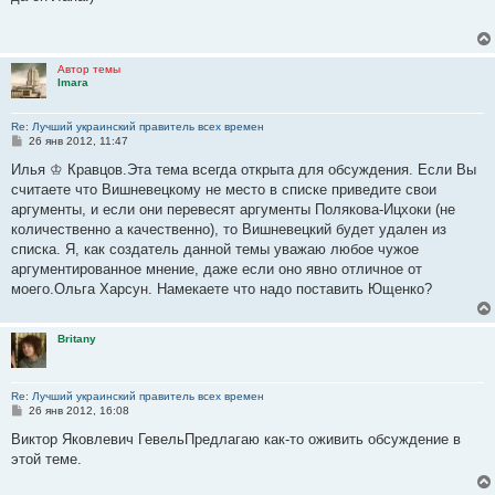
б
щ
е
н
и
Автор темы
е
Imara
Re: Лучший украинский правитель всех времен
С
26 янв 2012, 11:47
о
о
Илья ♔ Кравцов.Эта тема всегда открыта для обсуждения. Если Вы
б
считаете что Вишневецкому не место в списке приведите свои
щ
е
аргументы, и если они перевесят аргументы Полякова-Ицхоки (не
н
количественно а качественно), то Вишневецкий будет удален из
и
е
списка. Я, как создатель данной темы уважаю любое чужое
аргументированное мнение, даже если оно явно отличное от
моего.Ольга Харсун. Намекаете что надо поставить Ющенко?
Britany
Re: Лучший украинский правитель всех времен
С
26 янв 2012, 16:08
о
о
Виктор Яковлевич ГевельПредлагаю как-то оживить обсуждение в
б
этой теме.
щ
е
н