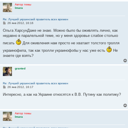
и
Автор темы
е
Imara
Re: Лучший украинский правитель всех времен
С
26 янв 2012, 16:16
о
о
Ольга ХарсунДаже не знаю. Можно было бы оживлять лично, как
б
недавно в паралельной теме, но у меня здоровье слабое столько
щ
е
писать
Для оживления нам просто не хватает толстого тролля
н
и
украинофила, так как тролли украинофобы у нас уже есть
Не
е
знаете где взять?
granted
Re: Лучший украинский правитель всех времен
С
26 янв 2012, 16:17
о
о
Интересно, а как на Украине относятся к В.В. Путину как политику?
б
щ
е
н
и
Автор темы
е
Imara