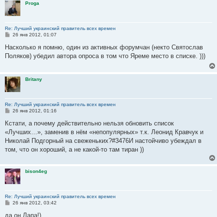
Proga
Re: Лучший украинский правитель всех времен
С
26 янв 2012, 01:07
о
о
Насколько я помню, один из активных форумчан (некто Святослав
б
Поляков) убедил автора опроса в том что Яреме место в списке. )))
щ
е
н
и
Britany
е
Re: Лучший украинский правитель всех времен
С
26 янв 2012, 01:16
о
о
Кстати, а почему действительно нельзя обновить список
б
«Лучших…», заменив в нём «непопулярных» т.к. Леонид Кравчук и
щ
е
Николай Подгорный на свеженьких?#3476И настойчиво убеждал в
н
том, что он хороший, а не какой-то там тиран ))
и
е
bison4eg
Re: Лучший украинский правитель всех времен
С
26 янв 2012, 03:42
о
о
да он Лапа!)