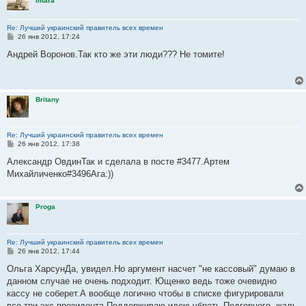
Imara
Re: Лучший украинский правитель всех времен
С
26 янв 2012, 17:24
о
о
Андрей Воронов.Так кто же эти люди??? Не томите!
б
щ
е
н
и
Britany
е
Re: Лучший украинский правитель всех времен
С
26 янв 2012, 17:38
о
о
Александр ОвдинТак и сделала в посте #3477.Артем
б
Михайличенко#3496Ага:))
щ
е
н
и
Proga
е
Re: Лучший украинский правитель всех времен
С
26 янв 2012, 17:44
о
о
Ольга ХарсунДа, увидел.Но аргумент насчет "не кассовый" думаю в
б
данном случае не очень подходит. Ющенко ведь тоже очевидно
щ
е
кассу не соберет.А вообще логично чтобы в списке фигурировали
н
все три экс-президента.Поддерживаю идею убрать Подгорного, жаль