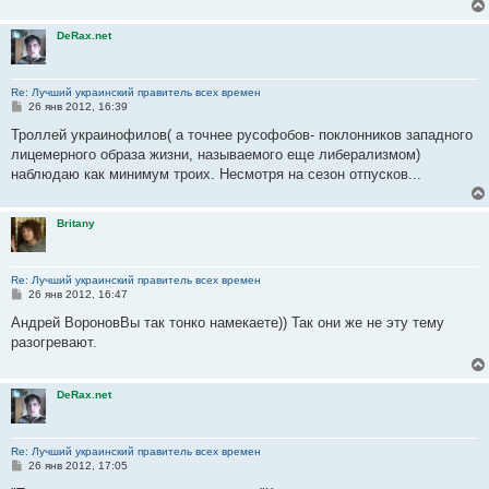
DeRax.net
Re: Лучший украинский правитель всех времен
С
26 янв 2012, 16:39
о
о
Троллей украинофилов( а точнее русофобов- поклонников западного
б
лицемерного образа жизни, называемого еще либерализмом)
щ
е
наблюдаю как минимум троих. Несмотря на сезон отпусков...
н
и
е
Britany
Re: Лучший украинский правитель всех времен
С
26 янв 2012, 16:47
о
о
Андрей ВороновВы так тонко намекаете)) Так они же не эту тему
б
разогревают.
щ
е
н
и
DeRax.net
е
Re: Лучший украинский правитель всех времен
С
26 янв 2012, 17:05
о