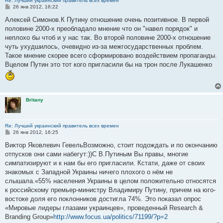
Re: Лучший украинский правитель всех времен
С
26 янв 2012, 16:22
о
о
Алексей Симонов.К Путину отношение очень позитивное. В первой
б
половине 2000-х преобладало мнение что он "навел порядок" и
щ
е
неплохо бы чтоб и у нас так. Во второй половине 2000-х отношение
н
чуть ухудшилось, очевидно из-за межгосударственных проблем.
и
е
Такое мнение скорее всего сформировано воздействием пропаганды.
Вцелом Путин это тот кого пригласили бы на трон после Лукашенко
Britany
Re: Лучший украинский правитель всех времен
С
26 янв 2012, 16:25
о
о
Виктор Яковлевич ГевельВозможно, стоит подождать и по окончанию
б
отпусков они сами набегут:))С В.Путиным Вы правы, многие
щ
е
симпатизируют и к нам бы его пригласили. Кстати, даже от своих
н
знакомых с Западной Украины ничего плохого о нём не
и
е
слышала.«55% населения Украины в целом положительно относятся
к российскому премьер-министру Владимиру Путину, причем на юго-
востоке доля его поклонников достигла 74%. Это показал опрос
«Мировые лидеры глазами украинцев», проведенный Research &
Branding Group»
http://www.focus.ua/politics/71199/?p=2