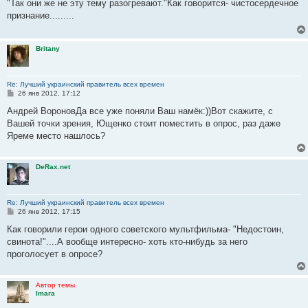
о
"Так они же не эту тему разогревают."Как говорится- чистосердечное
б
признание.........
щ
е
н
и
Britany
е
Re: Лучший украинский правитель всех времен
С
26 янв 2012, 17:12
о
о
Андрей ВороновДа все уже поняли Ваш намёк:))Вот скажите, с
б
Вашей точки зрения, Ющенко стоит поместить в опрос, раз даже
щ
е
Яреме место нашлось?
н
и
е
DeRax.net
Re: Лучший украинский правитель всех времен
С
26 янв 2012, 17:15
о
о
Как говорили герои одного советского мультфильма- "Недостоин,
б
свинота!"....А вообще интересно- хоть кто-нибудь за него
щ
е
проголосует в опросе?
н
и
е
Автор темы
Imara