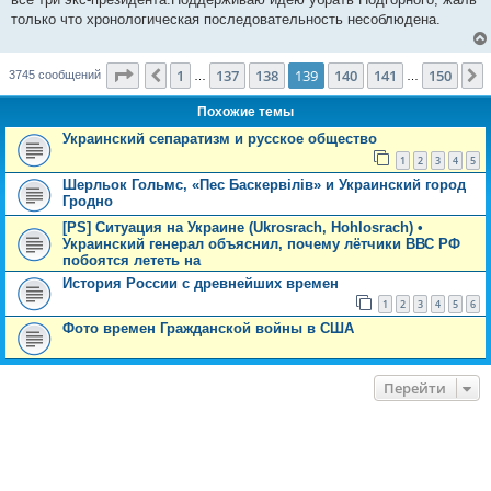
и
е
только что хронологическая последовательность несоблюдена.
Страница
139
из
150
1
137
138
139
140
141
150
Пред.
3745 сообщений
…
…
Похожие темы
Украинский сепаратизм и русское общество
1
2
3
4
5
Шерльок Гольмс, «Пес Баскервілів» и Украинский город
Гродно
[PS] Ситуация на Украине (Ukrosrach, Hohlosrach) •
Украинский генерал объяснил, почему лётчики ВВС РФ
побоятся лететь на
История России с древнейших времен
1
2
3
4
5
6
Фото времен Гражданской войны в США
Перейти