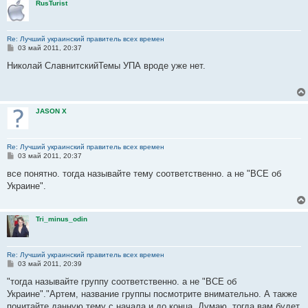
RusTurist
е
Re: Лучший украинский правитель всех времен
С
03 май 2011, 20:37
о
о
Николай СлавнитскийТемы УПА вроде уже нет.
б
щ
е
н
и
JASON X
е
Re: Лучший украинский правитель всех времен
С
03 май 2011, 20:37
о
о
все понятно. тогда называйте тему соответственно. а не "ВСЕ об
б
Украине".
щ
е
н
и
Tri_minus_odin
е
Re: Лучший украинский правитель всех времен
С
03 май 2011, 20:39
о
о
"тогда называйте группу соответственно. а не "ВСЕ об
б
Украине"."Артем, название группы посмотрите внимательно. А также
щ
е
почитайте данную тему с начала и до конца. Думаю, тогда вам будет