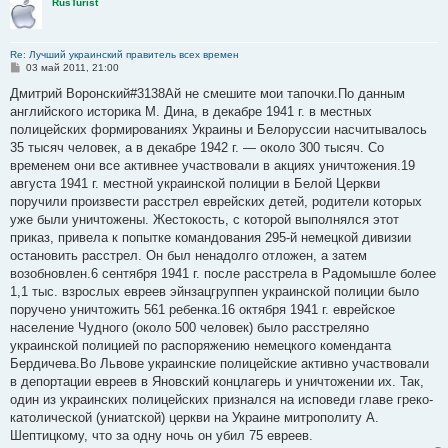
RusTurist
Re: Лучший украинский правитель всех времен
С
03 май 2011, 21:00
о
о
Дмитрий Воронский#3138Ай не смешите мои тапочки.По данным
б
английского историка М. Дина, в декабре 1941 г. в местных
щ
е
полицейских формированиях Украины и Белоруссии насчитывалось
н
35 тысяч человек, а в декабре 1942 г. — около 300 тысяч. Со
и
е
временем они все активнее участвовали в акциях уничтожения.19
августа 1941 г. местной украинской полиции в Белой Церкви
поручили произвести расстрел еврейских детей, родители которых
уже были уничтожены. Жестокость, с которой выполнялся этот
приказ, привела к попытке командования 295-й немецкой дивизии
остановить расстрел. Он был ненадолго отложен, а затем
возобновлен.6 сентября 1941 г. после расстрела в Радомышле более
1,1 тыс. взрослых евреев эйнзацгруппен украинской полиции было
поручено уничтожить 561 ребенка.16 октября 1941 г. еврейское
население Чудного (около 500 человек) было расстреляно
украинской полицией по распоряжению немецкого коменданта
Бердичева.Во Львове украинские полицейские активно участвовали
в депортации евреев в Яновский концлагерь и уничтожении их. Так,
один из украинских полицейских признался на исповеди главе греко-
католической (униатской) церкви на Украине митрополиту А.
Шептицкому, что за одну ночь он убил 75 евреев.