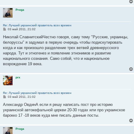
Proga
Re: Лучший украинский правитель всех времен
С
03 май 2011, 21:02
о
о
Николай СлавнитскийЧестно говоря, саму тему "Русские, украинцы,
б
белоруссы" я задумал в первую очередь чтобы подискутировать
щ
е
когда и как произошло разделение трех ветвей древнерусского
н
народа. Тут и этногенез и появление этнонимов и развитие
и
е
национального сознания. Само собой, что и национальное
возрождение 19 века.
prx
Re: Лучший украинский правитель всех времен
С
03 май 2011, 21:02
о
о
Александр ОвдинА если я решу написать пост про историю
б
украинской автокефальной церкви 20-30 годах или про украинское
щ
е
барокко 17 -18 веков куда мне писать данные посты.
н
и
е
Proga