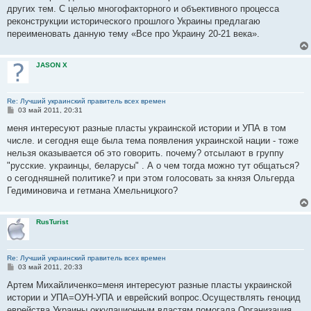
н
других тем. С целью многофакторного и объективного процесса
и
е
реконструкции исторического прошлого Украины предлагаю
переименовать данную тему «Все про Украину 20-21 века».
JASON X
Re: Лучший украинский правитель всех времен
С
03 май 2011, 20:31
о
о
меня интересуют разные пласты украинской истории и УПА в том
б
числе. и сегодня еще была тема появления украинской нации - тоже
щ
е
нельзя оказывается об это говорить. почему? отсылают в группу
н
"русские. украинцы, беларусы" . А о чем тогда можно тут общаться?
и
е
о сегодняшней политике? и при этом голосовать за князя Ольгерда
Гедиминовича и гетмана Хмельницкого?
RusTurist
Re: Лучший украинский правитель всех времен
С
03 май 2011, 20:33
о
о
Артем Михайличенко=меня интересуют разные пласты украинской
б
истории и УПА=ОУН-УПА и еврейский вопрос.Осуществлять геноцид
щ
е
еврейства Украины оккупационным властям помогала Организация