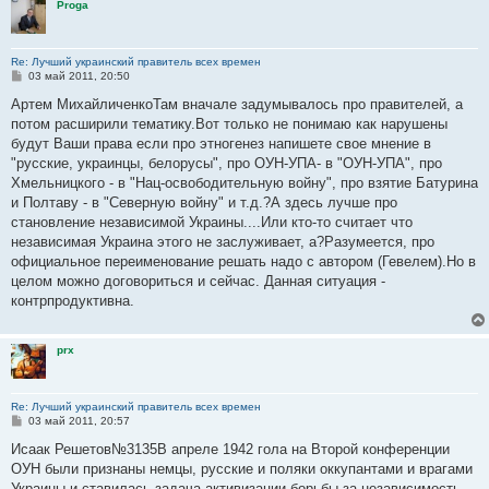
Proga
Re: Лучший украинский правитель всех времен
С
03 май 2011, 20:50
о
о
Артем МихайличенкоТам вначале задумывалось про правителей, а
б
потом расширили тематику.Вот только не понимаю как нарушены
щ
е
будут Ваши права если про этногенез напишете свое мнение в
н
"русские, украинцы, белорусы", про ОУН-УПА- в "ОУН-УПА", про
и
е
Хмельницкого - в "Нац-освободительную войну", про взятие Батурина
и Полтаву - в "Северную войну" и т.д.?А здесь лучше про
становление независимой Украины....Или кто-то считает что
независимая Украина этого не заслуживает, а?Разумеется, про
официальное переименование решать надо с автором (Гевелем).Но в
целом можно договориться и сейчас. Данная ситуация -
контрпродуктивна.
prx
Re: Лучший украинский правитель всех времен
С
03 май 2011, 20:57
о
о
Исаак Решетов№3135В апреле 1942 гола на Второй конференции
б
ОУН были признаны немцы, русские и поляки оккупантами и врагами
щ
е
Украины и ставилась задача активизации борьбы за независимость