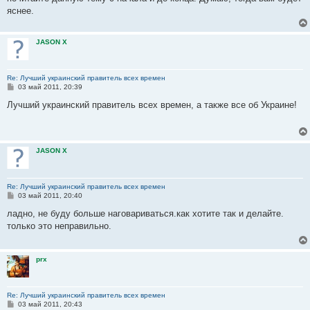
н
яснее.
и
е
JASON X
Re: Лучший украинский правитель всех времен
С
03 май 2011, 20:39
о
о
Лучший украинский правитель всех времен, а также все об Украине!
б
щ
е
н
и
JASON X
е
Re: Лучший украинский правитель всех времен
С
03 май 2011, 20:40
о
о
ладно, не буду больше наговариваться.как хотите так и делайте.
б
только это неправильно.
щ
е
н
и
prx
е
Re: Лучший украинский правитель всех времен
С
03 май 2011, 20:43