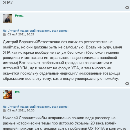
е
УПА?
н
и
е
Proga
Re: Лучший украинский правитель всех времен
С
03 май 2011, 20:28
о
о
Дмитрий ВоронскийЕстественно без каких-то ретроспектив не
б
обойтись, но они должны быть не самоцелью. Врать не буду, меня
щ
е
УПА как историка вообще не так уж беспокоит (беспокоят именно
н
рецидивы и метастазы интегрального национализма в новейшей
и
е
истории).Вот захочет любопытный гражданин ознакомиться с
историей УПА, ну и залезет на форум УПА, а там многого не
окажется поскольку отдельные недисциплинированные товарищи
сбрасывали все в эту тему, как в некую универсальную помойку.
prx
Re: Лучший украинский правитель всех времен
С
03 май 2011, 20:30
о
о
Николай СлавнитскийВы неправильно поняли ведя разговор на
б
разные исторические темы про историю Украины 20 века волей-
щ
е
неволей приходится сталкиваться с проблемой ОУН-УПА в контексте