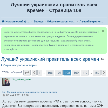
Лучший украинский правитель всех
времен - Страница 108
Исторический форум
Беседы
Общие вопросы истории
Лучший украинский правитель всех времен
Дорогие друзья! Это форум об истории, а не о форумчанах. За любое хамство и
переходы на личности мы выносим предупреждения. За предупреждениями
следуют блокировки (от одного дня до года, по нарастающей). Нам очень
неприятно это делать, но приходится. Будьте терпимее к своим оппонентам,
пожалуйста
Лучший украинский правитель всех времен
⇐
Общие вопросы истории
Страница
108
из
150
1
106
107
108
109
110
150
Пред.
3745 сообщений
…
…
Tri_minus_odin
Re: Лучший украинский правитель всех времен
С
03 май 2011, 20:26
о
о
Артем, Вы тему целиком прочитали?И к Вам тот же вопрос, что и к
б
Дмитрию: Вы предлагаете переносить сюда все посты из темы ОУН-
щ