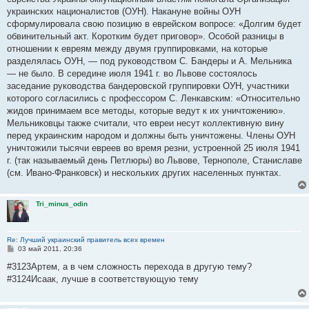
н
украинских националистов (ОУН). Накануне войны ОУН
и
е
сформулировала свою позицию в еврейском вопросе: «Долгим будет
обвинительный акт. Коротким будет приговор». Особой разницы в
отношении к евреям между двумя группировками, на которые
разделялась ОУН, — под руководством С. Бандеры и А. Мельника
— не было. В середине июля 1941 г. во Львове состоялось
заседание руководства бандеровской группировки ОУН, участники
которого согласились с профессором С. Ленкавским: «Относительно
жидов принимаем все методы, которые ведут к их уничтожению».
Мельниковцы также считали, что евреи несут коллективную вину
перед украинским народом и должны быть уничтожены. Члены ОУН
уничтожили тысячи евреев во время резни, устроенной 25 июля 1941
г. (так называемый день Петлюры) во Львове, Тернополе, Станиславе
(см. Ивано-Франковск) и нескольких других населенных пунктах.
Tri_minus_odin
Re: Лучший украинский правитель всех времен
С
03 май 2011, 20:36
о
о
#3123Артем, а в чем сложность перехода в другую тему?
б
#3124Исаак, лучше в соответствующую тему
щ
е
н
и