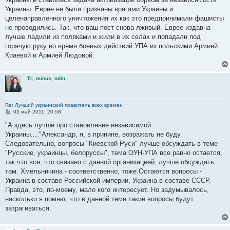
н
Украины. Еврее не были призваны врагами Украины и
и
е
целенаправленного уничтожения их как это предпринимали фашисты
не проводились. Так, что ваш пост снова лживый. Еврее издавна
лучше ладили из поляками и жили в их селах и попадали под
горячую руку во время боевых действий УПА из польскими Армией
Краевой и Армией Людовой.
Tri_minus_odin
Re: Лучший украинский правитель всех времен
С
03 май 2011, 20:58
о
о
"А здесь лучше про становление независимой
б
Украины...."Александр, я, в принипе, возражать не буду.
щ
е
Следовательно, вопросы "Киевской Руси" лучше обсуждать в теме
н
"Русские, украинцы, белоруссы", тема ОУН-УПА все равно остается,
и
е
так что все, что связано с данной организацией, лучше обсуждать
там. Хмельничина - соответственно, тоже.Остаются вопросы -
Украина в составе Российской империи, Украина в составе СССР.
Правда, это, по-моему, мало кого интересует. Но задумывалось,
насколько я помню, что в данной теме такие вопросы будут
затрагиваться.