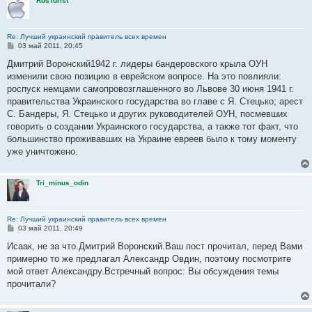
RusTurist
е
Re: Лучший украинский правитель всех времен
С
03 май 2011, 20:45
о
о
Дмитрий Воронский1942 г. лидеры бандеровского крыла ОУН
б
изменили свою позицию в еврейском вопросе. На это повлияли:
щ
е
роспуск немцами самопровозглашенного во Львове 30 июня 1941 г.
н
правительства Украинского государства во главе с Я. Стецько; арест
и
е
С. Бандеры, Я. Стецько и других руководителей ОУН, посмевших
говорить о создании Украинского государства, а также тот факт, что
большинство проживавших на Украине евреев было к тому моменту
уже уничтожено.
Tri_minus_odin
Re: Лучший украинский правитель всех времен
С
03 май 2011, 20:49
о
о
Исаак, не за что.Дмитрий Воронский.Ваш пост прочитал, перед Вами
б
примерно то же предлагал Александр Овдин, поэтому посмотрите
щ
е
мой ответ Александру.Встречный вопрос: Вы обсуждения темы
н
прочитали?
и
е