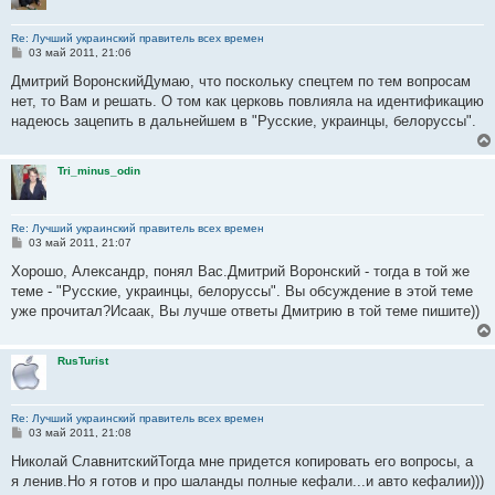
Re: Лучший украинский правитель всех времен
С
03 май 2011, 21:06
о
о
Дмитрий ВоронскийДумаю, что поскольку спецтем по тем вопросам
б
нет, то Вам и решать. О том как церковь повлияла на идентификацию
щ
е
надеюсь зацепить в дальнейшем в "Русские, украинцы, белоруссы".
н
и
е
Tri_minus_odin
Re: Лучший украинский правитель всех времен
С
03 май 2011, 21:07
о
о
Хорошо, Александр, понял Вас.Дмитрий Воронский - тогда в той же
б
теме - "Русские, украинцы, белоруссы". Вы обсуждение в этой теме
щ
е
уже прочитал?Исаак, Вы лучше ответы Дмитрию в той теме пишите))
н
и
е
RusTurist
Re: Лучший украинский правитель всех времен
С
03 май 2011, 21:08
о
о
Николай СлавнитскийТогда мне придется копировать его вопросы, а
б
я ленив.Но я готов и про шаланды полные кефали...и авто кефалии)))
щ