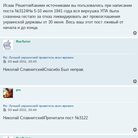
о
о
Исаак РешетовКакими источниками вы пользовались при написании
б
поста №3124На 5-10 июля 1941 года вся верхушка УПА была
щ
е
схвачена гестапо за отказ ликвидировать акт провозглашения
н
украинской державы от 30 июня. Весь ваш этот пост лживый от
и
е
начала и до конца.
RusTurist
Re: Лучший украинский правитель всех времен
С
03 май 2011, 20:43
о
о
Николай СлавнитскийСпасибо.Был неправ.
б
щ
е
н
и
prx
е
Re: Лучший украинский правитель всех времен
С
03 май 2011, 20:44
о
о
Николай СлавнитскийПрочитали пост №3122
б
щ
е
н
и