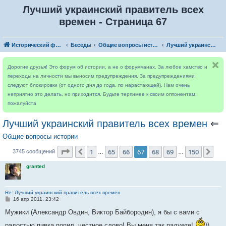
Лучший украинский правитель всех
времен - Страница 67
Исторический форум
Беседы
Общие вопросы истории
Лучший украинский правитель всех времен
Дорогие друзья! Это форум об истории, а не о форумчанах. За любое хамство и
переходы на личности мы выносим предупреждения. За предупреждениями
следуют блокировки (от одного дня до года, по нарастающей). Нам очень
неприятно это делать, но приходится. Будьте терпимее к своим оппонентам,
пожалуйста
Лучший украинский правитель всех времен
⇐
Общие вопросы истории
Страница
67
из
150
1
65
66
67
68
69
150
Пред.
Сле
3745 сообщений
…
…
granted
Re: Лучший украинский правитель всех времен
С
16 апр 2011, 23:42
о
о
Мужики (Александр Овдин, Виктор Байбородин), я бы с вами с
б
щ
радостью пивка попил, честное слово! Вы меня так радуете!
))