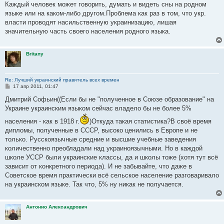
о
Каждый человек может говорить, думать и видеть сны на родном
б
языке или на каком-либо другом.Проблема как раз в том, что укр.
щ
е
власти проводят насильственную украинизацию, лишая
н
значительную часть своего населения родного языка.
и
е
Britany
Re: Лучший украинский правитель всех времен
С
17 апр 2011, 01:47
о
о
Дмитрий Софьин((Если бы не "полученное в Союзе образование" на
б
Украине украинским языком сейчас владело бы не более 5%
щ
е
населения - как в 1918 г.
)Откуда такая статистика?В своё время
н
и
дипломы, полученные в СССР, высоко ценились в Европе и не
е
только. Русскоязычные средние и высшие учебные заведения
количественно преобладали над украиноязычными. Но в каждой
школе УССР были украинские классы, да и школы тоже (хотя тут всё
зависит от конкретного периода). И не забывайте, что даже в
Советское время практически всё сельское население разговаривало
на украинском языке. Так что, 5% ну никак не получается.
Антонио Александрович