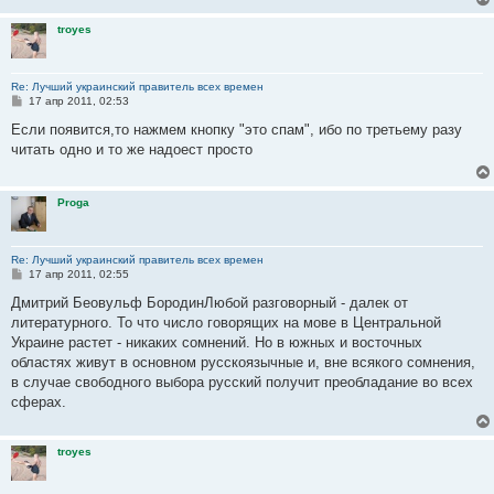
troyes
Re: Лучший украинский правитель всех времен
С
17 апр 2011, 02:53
о
о
Если появится,то нажмем кнопку "это спам", ибо по третьему разу
б
читать одно и то же надоест просто
щ
е
н
и
Proga
е
Re: Лучший украинский правитель всех времен
С
17 апр 2011, 02:55
о
о
Дмитрий Беовульф БородинЛюбой разговорный - далек от
б
литературного. То что число говорящих на мове в Центральной
щ
е
Украине растет - никаких сомнений. Но в южных и восточных
н
областях живут в основном русскоязычные и, вне всякого сомнения,
и
е
в случае свободного выбора русский получит преобладание во всех
сферах.
troyes