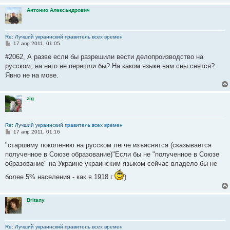
Антонио Александрович
Re: Лучший украинский правитель всех времен
С
17 апр 2011, 01:05
о
о
#2062, А разве если бы разрешили вести делопроизводство на
б
русском, на него не перешли бы? На каком языке вам сны снятся?
щ
е
Явно не на мове.
н
и
е
zig
Re: Лучший украинский правитель всех времен
С
17 апр 2011, 01:16
о
о
"старшему поколению на русском легче изъяснятся (сказывается
б
полученное в Союзе образование)"Если бы не "полученное в Союзе
щ
е
образование" на Украине украинским языком сейчас владело бы не
н
и
более 5% населения - как в 1918 г.
)
е
Britany
Re: Лучший украинский правитель всех времен