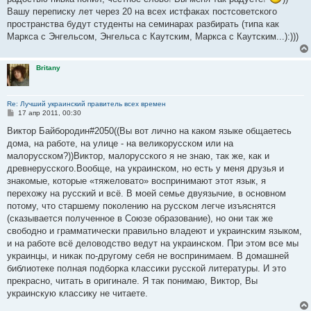
е
Вашу переписку лет через 20 на всех истфаках постсоветского
н
и
пространства будут студенты на семинарах разбирать (типа как
е
Маркса с Энгельсом, Энгельса с Каутским, Маркса с Каутским...):)))
Britany
Re: Лучший украинский правитель всех времен
С
17 апр 2011, 00:30
о
о
Виктор Байбородин#2050((Вы вот лично на каком языке общаетесь
б
дома, на работе, на улице - на великорусском или на
щ
е
малорусском?))Виктор, малорусского я не знаю, так же, как и
н
древнерусского.Вообще, на украинском, но есть у меня друзья и
и
е
знакомые, которые «тяжеловато» воспринимают этот язык, я
перехожу на русский и всё. В моей семье двуязычие, в основном
потому, что старшему поколению на русском легче изъяснятся
(сказывается полученное в Союзе образование), но они так же
свободно и грамматически правильно владеют и украинским языком,
и на работе всё деловодство ведут на украинском. При этом все мы
украинцы, и никак по-другому себя не воспринимаем. В домашней
библиотеке полная подборка классики русской литературы. И это
прекрасно, читать в оригинале. Я так понимаю, Виктор, Вы
украинскую классику не читаете.