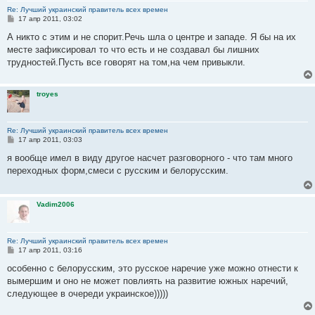
Re: Лучший украинский правитель всех времен
С
17 апр 2011, 03:02
о
о
А никто с этим и не спорит.Речь шла о центре и западе. Я бы на их
б
месте зафиксировал то что есть и не создавал бы лишних
щ
е
трудностей.Пусть все говорят на том,на чем привыкли.
н
и
е
troyes
Re: Лучший украинский правитель всех времен
С
17 апр 2011, 03:03
о
о
я вообще имел в виду другое насчет разговорного - что там много
б
переходных форм,смеси с русским и белорусским.
щ
е
н
и
Vadim2006
е
Re: Лучший украинский правитель всех времен
С
17 апр 2011, 03:16
о
о
особенно с белорусским, это русское наречие уже можно отнести к
б
вымершим и оно не может повлиять на развитие южных наречий,
щ
е
следующее в очереди украинское)))))
н
и