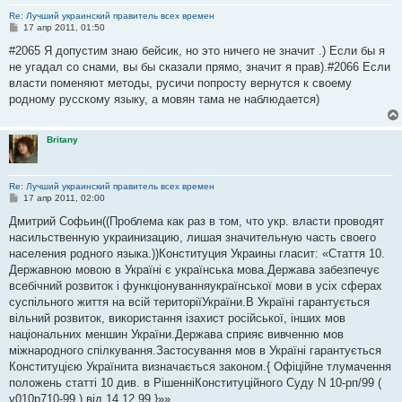
Re: Лучший украинский правитель всех времен
С
17 апр 2011, 01:50
о
о
#2065 Я допустим знаю бейсик, но это ничего не значит .) Если бы я
б
не угадал со снами, вы бы сказали прямо, значит я прав).#2066 Если
щ
е
власти поменяют методы, русичи попросту вернутся к своему
н
родному русскому языку, а мовян тама не наблюдается)
и
е
Britany
Re: Лучший украинский правитель всех времен
С
17 апр 2011, 02:00
о
о
Дмитрий Софьин((Проблема как раз в том, что укр. власти проводят
б
насильственную украинизацию, лишая значительную часть своего
щ
е
населения родного языка.))Конституция Украины гласит: «Стаття 10.
н
Державною мовою в Україні є українська мова.Держава забезпечує
и
е
всебічний розвиток і функціонуванняукраїнської мови в усіх сферах
суспільного життя на всій територіїУкраїни.В Україні гарантується
вільний розвиток, використання ізахист російської, інших мов
національних меншин України.Держава сприяє вивченню мов
міжнародного спілкування.Застосування мов в Україні гарантується
Конституцією Українита визначається законом.{ Офіційне тлумачення
положень статті 10 див. в РішенніКонституційного Суду N 10-рп/99 (
v010p710-99 ) від 14.12.99 }»»