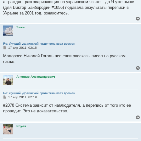
а граждан, разговаривающих на украинском языке – да.Я уже выше
щ
е
(для Виктор Байбородин #1856) подавала результаты переписи в
н
Украине за 2001 год, ознакомтесь.
и
е
Sveto
Re: Лучший украинский правитель всех времен
С
17 апр 2011, 02:15
о
о
Малоросс Николай Гоголь все свои рассказы писал на русском
б
языке.
щ
е
н
и
Антонио Александрович
е
Re: Лучший украинский правитель всех времен
С
17 апр 2011, 02:19
о
о
#2078 Система зависит от наблюдателя, а перепись от того кто ее
б
проводит. Это не доказательство.
щ
е
н
и
troyes
е