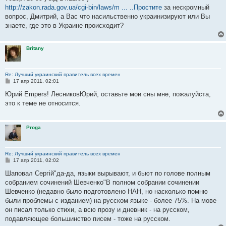
http://zakon.rada.gov.ua/cgi-bin/laws/m ... ..Простите
за нескромный
вопрос, Дмитрий, а Вас что насильственно украинизируют или Вы
знаете, где это в Украине происходит?
Britany
Re: Лучший украинский правитель всех времен
С
17 апр 2011, 02:01
о
о
Юрий Empers! ЛесниковЮрий, оставьте мои сны мне, пожалуйста,
б
это к теме не относится.
щ
е
н
и
Proga
е
Re: Лучший украинский правитель всех времен
С
17 апр 2011, 02:02
о
о
Шаповал Сергій"да-да, языки вырывают, и бьют по голове полным
б
собранием сочинений Шевченко"В полном собрании сочинении
щ
е
Шевченко (недавно было подготовлено НАН, но насколько помню
н
были проблемы с изданием) на русском языке - более 75%. На мове
и
е
он писал только стихи, а всю прозу и дневник - на русском,
подавляющее большинство писем - тоже на русском.