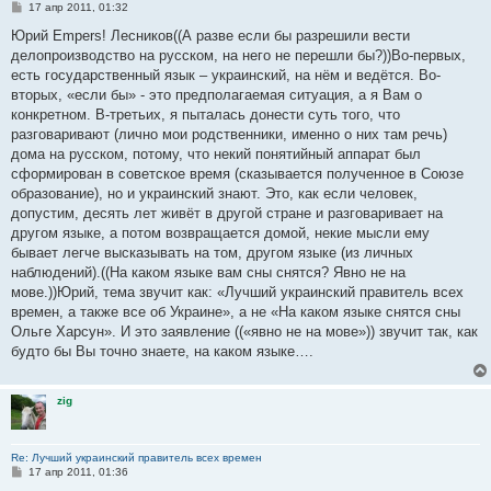
С
17 апр 2011, 01:32
о
о
Юрий Empers! Лесников((А разве если бы разрешили вести
б
делопроизводство на русском, на него не перешли бы?))Во-первых,
щ
е
есть государственный язык – украинский, на нём и ведётся. Во-
н
вторых, «если бы» - это предполагаемая ситуация, а я Вам о
и
е
конкретном. В-третьих, я пыталась донести суть того, что
разговаривают (лично мои родственники, именно о них там речь)
дома на русском, потому, что некий понятийный аппарат был
сформирован в советское время (сказывается полученное в Союзе
образование), но и украинский знают. Это, как если человек,
допустим, десять лет живёт в другой стране и разговаривает на
другом языке, а потом возвращается домой, некие мысли ему
бывает легче высказывать на том, другом языке (из личных
наблюдений).((На каком языке вам сны снятся? Явно не на
мове.))Юрий, тема звучит как: «Лучший украинский правитель всех
времен, а также все об Украине», а не «На каком языке снятся сны
Ольге Харсун». И это заявление ((«явно не на мове»)) звучит так, как
будто бы Вы точно знаете, на каком языке….
zig
Re: Лучший украинский правитель всех времен
С
17 апр 2011, 01:36
о