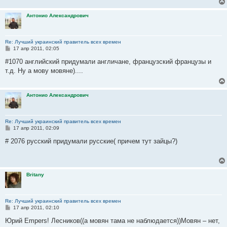
Антонио Александрович
Re: Лучший украинский правитель всех времен
С
17 апр 2011, 02:05
о
о
#1070 английский придумали англичане, французский французы и
б
т.д. Ну а мову мовяне)....
щ
е
н
и
Антонио Александрович
е
Re: Лучший украинский правитель всех времен
С
17 апр 2011, 02:09
о
о
# 2076 русский придумали русские( причем тут зайцы?)
б
щ
е
н
и
Britany
е
Re: Лучший украинский правитель всех времен
С
17 апр 2011, 02:10
о
о
Юрий Empers! Лесников((а мовян тама не наблюдается))Мовян – нет,
б