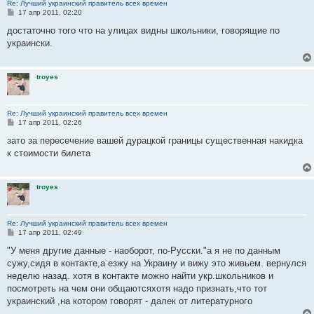
Re: Лучший украинский правитель всех времен
С
17 апр 2011, 02:20
о
о
достаточно того что на улицах видны школьники, говорящие по
б
украински.
щ
е
н
и
troyes
е
Re: Лучший украинский правитель всех времен
С
17 апр 2011, 02:26
о
о
зато за пересечение вашей дурацкой границы существенная накидка
б
к стоимости билета
щ
е
н
и
troyes
е
Re: Лучший украинский правитель всех времен
С
17 апр 2011, 02:49
о
о
"У меня другие данные - наоборот, по-Русски."а я не по данным
б
сужу,сидя в контакте,а езжу на Украину и вижу это живьем. вернулся
щ
е
неделю назад. хотя в контакте можно найти укр.школьников и
н
посмотреть на чем они общаютсяхотя надо признать,что тот
и
е
украинский ,на котором говорят - далек от литературного