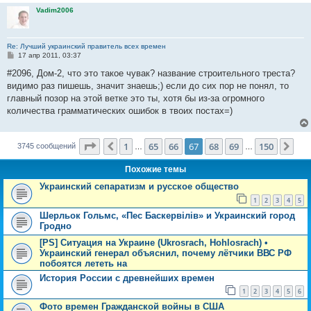
е
Vadim2006
Re: Лучший украинский правитель всех времен
С
17 апр 2011, 03:37
о
о
#2096, Дом-2, что это такое чувак? название строительного треста?
б
видимо раз пишешь, значит знаешь;) если до сих пор не понял, то
щ
е
главный позор на этой ветке это ты, хотя бы из-за огромного
н
количества грамматических ошибок в твоих постах=)
и
е
Страница
67
из
150
1
65
66
67
68
69
150
Пред.
Сле
3745 сообщений
…
…
Похожие темы
Украинский сепаратизм и русское общество
1
2
3
4
5
Шерльок Гольмс, «Пес Баскервілів» и Украинский город
Гродно
[PS] Ситуация на Украине (Ukrosrach, Hohlosrach) •
Украинский генерал объяснил, почему лётчики ВВС РФ
побоятся лететь на
История России с древнейших времен
1
2
3
4
5
6
Фото времен Гражданской войны в США