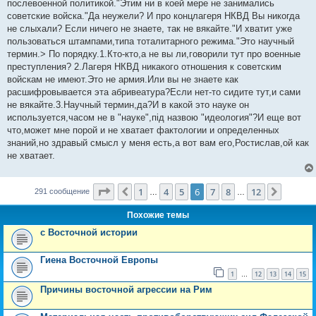
е
послевоенной политикой."Этим ни в коей мере не занимались
советские войска."Да неужели? И про концлагеря НКВД Вы никогда
не слыхали? Если ничего не знаете, так не вякайте."И хватит уже
пользоваться штампами,типа тоталитарного режима."Это научный
термин.> По порядку.1.Кто-кто,а не вы ли,говорили тут про военные
преступления? 2.Лагеря НКВД никакого отношения к советским
войскам не имеют.Это не армия.Или вы не знаете как
расшифровывается эта абривеатура?Если нет-то сидите тут,и сами
не вякайте.3.Научный термин,да?И в какой это науке он
используется,часом не в "науке",пiд назвою "идеология"?И еще вот
что,может мне порой и не хватает фактологии и определенных
знаний,но здравый смысл у меня есть,а вот вам его,Ростислав,ой как
не хватает.
Страница
6
из
12
1
4
5
6
7
8
12
Пред.
След.
291 сообщение
…
…
Похожие темы
c Восточной истории
Гиена Восточной Европы
1
12
13
14
15
…
Причины восточной агрессии на Рим