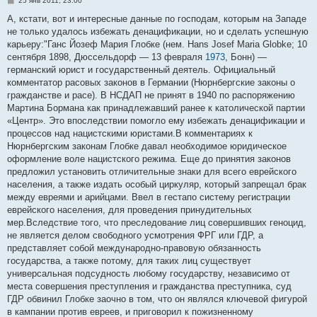
25 янв 2011, 23:00
о
о
А, кстати, вот и интересные данные по господам, которым на Западе
б
не только удалось избежать денацификации, но и сделать успешную
щ
е
карьеру:"Ганс Йозеф Мария Глобке (нем. Hans Josef Maria Globke; 10
н
сентября 1898, Дюссельдорф — 13 февраля
1973
, Бонн) —
и
е
германский юрист и государственный деятель. Официальный
комментатор расовых законов в Германии (Нюрнбергские законы о
гражданстве и расе). В НСДАП не принят в 1940 по распоряжению
Мартина Бормана как принадлежавший ранее к католической партии
«Центр». Это впоследствии помогло ему избежать денацификации и
процессов над нацистскими юристами.В комментариях к
Нюрнбергским законам Глобке давал необходимое юридическое
оформление воле нацистского режима. Еще до принятия законов
предложил уста­новить отличительные знаки для всего еврейского
населения, а также издать особый циркуляр, который запрещал брак
между евреями и арийцами. Ввел в гестапо систему регистрации
еврейского населения, для проведения принудительных
мер.Вследствие того, что преследование лиц совершивших геноцид,
не является делом сво­бодного усмотрения ФРГ или ГДР, а
представляет собой международ­но-правовую обязанность
государства, а также потому, для таких лиц существует
универсальная подсудность любому государству, независимо от
места совершения преступления и гражданства преступника, суд
ГДР обвинил Глобке заочно в том, что он являлся ключевой фигурой
в кампании против евреев, и приговорил к пожизненному