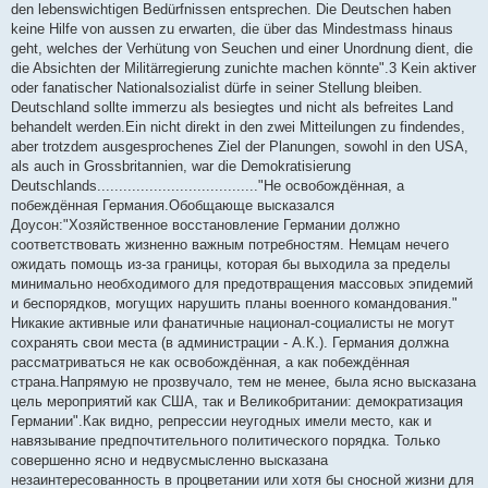
е
den lebenswichtigen Bedürfnissen entsprechen. Die Deutschen haben
keine Hilfe von aussen zu erwarten, die über das Mindestmass hinaus
geht, welches der Verhütung von Seuchen und einer Unordnung dient, die
die Absichten der Militärregierung zunichte machen könnte".3 Kein aktiver
oder fanatischer Nationalsozialist dürfe in seiner Stellung bleiben.
Deutschland sollte immerzu als besiegtes und nicht als befreites Land
behandelt werden.Ein nicht direkt in den zwei Mitteilungen zu findendes,
aber trotzdem ausgesprochenes Ziel der Planungen, sowohl in den USA,
als auch in Grossbritannien, war die Demokratisierung
Deutschlands....................................."Не освобождённая, а
побеждённая Германия.Обобщающе высказался
Доусон:"Хозяйственное восстановление Германии должно
соответствовать жизненно важным потребностям. Немцам нечего
ожидать помощь из-за границы, которая бы выходила за пределы
минимально необходимого для предотвращения массовых эпидемий
и беспорядков, могущих нарушить планы военного командования."
Никакие активные или фанатичные национал-социалисты не могут
сохранять свои места (в администрации - А.К.). Германия должна
рассматриваться не как освобождённая, а как побеждённая
страна.Напрямую не прозвучало, тем не менее, была ясно высказана
цель мероприятий как США, так и Великобритании: демократизация
Германии".Как видно, репрессии неугодных имели место, как и
навязывание предпочтительного политического порядка. Только
совершенно ясно и недвусмысленно высказана
незаинтересованность в процветании или хотя бы сносной жизни для