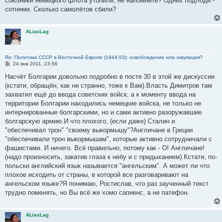
союзники немецкого флота утопили, не напомните? Одних подлоди -
сотнями. Сколько самолётов сбили?
ALiasLag
Re: Политика СССР в Восточной Европе (1944-53): освобождение или оккупация?
С
24 янв 2011, 23:58
о
о
Насчёт Болгарии довольно подробно в посте 30 в этой же дискуссии
б
(кстати, обращён, как ни странно, тоже к Вам).Власть Димитров там
щ
е
захватил ещё до ввода советских войск, а к моменту ввода на
н
территории Болгарии находились немецкие войска, не только не
и
е
интернированные болгарскими, но и сами активно разоружавшие
болгарскую армию.И что плохого, (если даже) Сталин и
"обеспечивал трон" "своему выкормышу"?Англичане в Греции
"обеспечивали трон выкормышам", которые активно сотрудничали с
фашистами. И ничего. Всё правильно, потому как - О! Англичане!
(надо произносить, закатив глаза к небу и с придыханием).Кстати, по-
польски английский язык называется "ангельским". А может ли что
плохое исходить от страны, в которой все разговаривают на
ангельском языке?Я понимаю, Ростислав, что раз заученный текст
трудно поменять, но Вы всё же хомо сапиенс, а не патефон.
ALiasLag