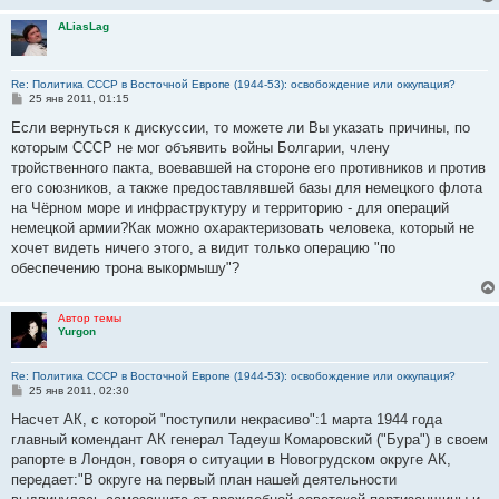
н
и
ALiasLag
е
Re: Политика СССР в Восточной Европе (1944-53): освобождение или оккупация?
С
25 янв 2011, 01:15
о
о
Если вернуться к дискуссии, то можете ли Вы указать причины, по
б
которым СССР не мог объявить войны Болгарии, члену
щ
е
тройственного пакта, воевавшей на стороне его противников и против
н
его союзников, а также предоставлявшей базы для немецкого флота
и
е
на Чёрном море и инфраструктуру и территорию - для операций
немецкой армии?Как можно охарактеризовать человека, который не
хочет видеть ничего этого, а видит только операцию "по
обеспечению трона выкормышу"?
Автор темы
Yurgon
Re: Политика СССР в Восточной Европе (1944-53): освобождение или оккупация?
С
25 янв 2011, 02:30
о
о
Насчет АК, с которой "поступили некрасиво":1 марта 1944 года
б
главный комендант АК генерал Тадеуш Комаровский ("Бура") в своем
щ
е
рапорте в Лондон, говоря о ситуации в Новогрудском округе АК,
н
передает:"В округе на первый план нашей деятельности
и
е