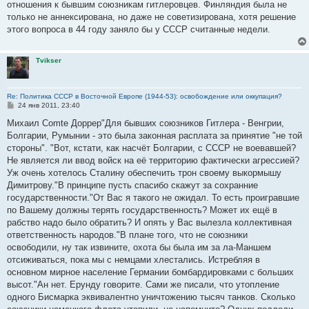
отношения к бывшим союзникам гитлеровцев. Финляндия была не
только не аннексирована, но даже не советизирована, хотя решение
этого вопроса в 44 году заняло бы у СССР считанные недели.
Tvikser
Re: Политика СССР в Восточной Европе (1944-53): освобождение или оккупация?
С
24 янв 2011, 23:40
о
о
Михаил Comte Доррер"Для бывших союзников Гитлера - Венгрии,
б
Болгарии, Румынии - это была законная расплата за принятие "не той
щ
е
стороны". "Вот, кстати, как насчёт Болгарии, с СССР не воевавшей?
н
Не является ли ввод войск на её территорию фактически агрессией?
и
е
Уж очень хотелось Сталину обеспечить трон своему выкормышу
Димитрову."В принципе пусть спасибо скажут за сохранние
государственности."От Вас я такого не ожидал. То есть проигравшие
по Вашему должны терять государственность? Может их ещё в
рабство надо было обратить? И опять у Вас вылезла коллективная
ответственность народов."В плане того, что не союзники
освободили, ну так извините, охота бы была им за ла-Маншем
отсиживаться, пока мы с немцами хлестались. Истребляя в
основном мирное население Германии бомбардировками с больших
высот."Ан нет. Ерунду говорите. Сами же писали, что утопление
одного Бисмарка эквивалентно уничтожению тысяч танков. Сколько