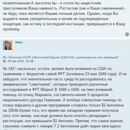
незапятнанным.А захотели бы - и сочли бы нацистским
преступником.Ваша наивность, Ростислав (как и Ваше самомнение) -
не беда, пока является Вашим личным делом. Однако, когда Вы
выдаёте некие умозрительные и ничем не подтверждённые
концепции, как истину в последней инстанции, превращается в Вашу
проблему.
Atbar
Re: Политика СССР в Восточной Европе (1944-53): освобождение или оккупация?
С
25 янв 2011, 22:38
о
о
№ 145 \ насколько, кстати, велики были вливания из США по
б
сравнению с бюджетом самой ФРГ (основана 23 мая 1949 года). И не
щ
е
забудьте, что значительная часть средств расходовалась на
н
американских "советников", которые проводили различные
и
е
исследования в ФРГ.\Верно! В 1948 и 1949, на пике вливаний,
помощь по плану Маршала, составляла менее 5 процентов
национального дохода Германии. А вообще совокупная помощь по
плану маршала и другим программам сотавила только $2 биллиона
на 1954й.Кроме того, вто время как западная германия получала
хоть этот мизер, она еще должна была платить репарации и
реституции, кои превышали $1 биллион. Причем, что самое важное,
союзники снимали с немцев 7.2 биллионов дойч марок ежегоджно