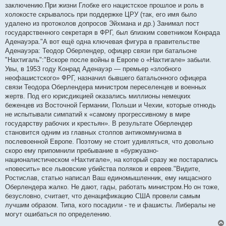
заключению.При жизни Глобке его нацистское прошлое и роль в
холокосте скрывалось при поддержке ЦРУ (так, его имя было
удалено из протоколов допросов Эйхмана и др.) Занимал пост
государственного секретаря в ФРГ, был близким советником Конрада
Аденауэра."А вот ещё одна ключевая фигура в правительстве
Аденауэра: Теодор Оберлендер, офицер связи при батальоне
"Нахтигаль":"Вскоре после войны в Европе о «Нахтигале» забыли.
Увы, в 1953 году Конрад Аденауэр — премьер «злобного
неофашистского» ФРГ, назначил бывшего батальонного офицера
связи Теодора Оберлендера министром переселенцев и военных
жертв. Под его юрисдикцией оказались миллионы немецких
беженцев из Восточной Германии, Польши и Чехии, которые отнюдь
не испытывали симпатий к «самому прогрессивному в мире
государству рабочих и крестьян». В результате Оберлендер
становится одним из главных столпов антикоммунизма в
послевоенной Европе. Поэтому не стоит удивляться, что довольно
скоро ему припомнили пребывание в «буржуазно-
националистическом «Нахтигале», на который сразу же постарались
«повесить» все львовские убийства поляков и евреев."Видите,
Ростислав, статью написал Ваш единомышленник, ему нищасного
Оберлендера жалко. Не дают, гады, работать министром.Но он тоже,
безусловно, считает, что денацификацию США провели самым
лучшим образом. Типа, кого посадили - те и фашисты. Либералы не
могут ошибаться по определению.