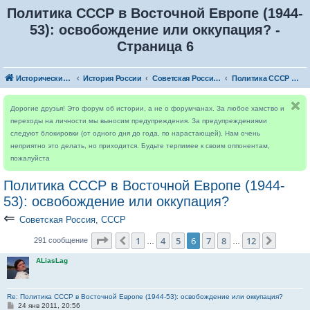
Политика СССР в Восточной Европе (1944-
53): освобождение или оккупация? -
Страница 6
Исторический форум
История России
Советская Россия, СССР
Политика СССР в Восточной Европе (1944-53): освобождение или оккупация?
Дорогие друзья! Это форум об истории, а не о форумчанах. За любое хамство и
переходы на личности мы выносим предупреждения. За предупреждениями
следуют блокировки (от одного дня до года, по нарастающей). Нам очень
неприятно это делать, но приходится. Будьте терпимее к своим оппонентам,
пожалуйста
Политика СССР в Восточной Европе (1944-
53): освобождение или оккупация?
⇐
Советская Россия, СССР
Страница
6
из
12
1
4
5
6
7
8
12
Пред.
След.
291 сообщение
…
…
ALiasLag
Re: Политика СССР в Восточной Европе (1944-53): освобождение или оккупация?
С
24 янв 2011, 20:56