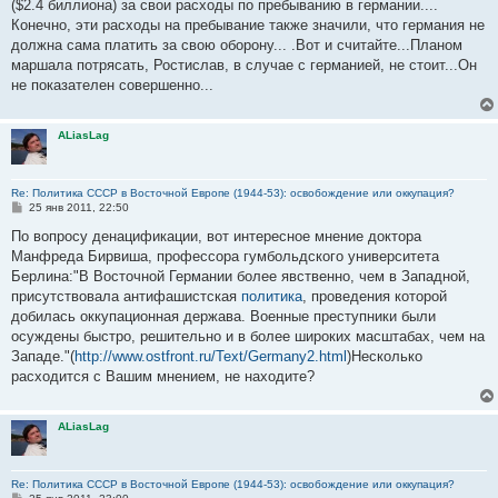
($2.4 биллиона) за свои расходы по пребыванию в германии....
Конечно, эти расходы на пребывание также значили, что германия не
должна сама платить за свою оборону... .Вот и считайте...Планом
маршала потрясать, Ростислав, в случае с германией, не стоит...Он
не показателен совершенно...
ALiasLag
Re: Политика СССР в Восточной Европе (1944-53): освобождение или оккупация?
С
25 янв 2011, 22:50
о
о
По вопросу денацификации, вот интересное мнение доктора
б
Манфреда Бирвиша, профессора гумбольдского университета
щ
е
Берлина:"В Восточной Германии более явственно, чем в Западной,
н
присутствовала антифашистская
политика
, проведения которой
и
е
добилась оккупационная держава. Военные преступники были
осуждены быстро, решительно и в более широких масштабах, чем на
Западе."(
http://www.ostfront.ru/Text/Germany2.html
)Несколько
расходится с Вашим мнением, не находите?
ALiasLag
Re: Политика СССР в Восточной Европе (1944-53): освобождение или оккупация?
С