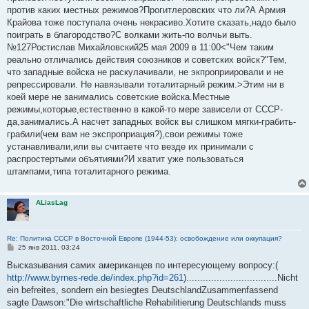
против каких местных режимов?Прогитлеровских что ли?А Армия
Крайова тоже поступала очень некрасиво.Хотите сказать,надо было
поиграть в благородство?С волками жить-по волчьи выть.
№127Ростислав Михайловский25 мая 2009 в 11:00<"Чем таким
реально отличались действия союзников и советских войск?"Тем,
что западные войска не раскулачивали, не экпроприировали и не
репрессировали. Не навязывали тоталитарный режим.>Этим ни в
коей мере не занимались советские войска.Местные
режимы,которые,естественно в какой-то мере зависели от СССР-
да,занимались.А насчет западных войск вы слишком мягки-грабить-
грабили(чем вам не экспроприация?),свои режимы тоже
устанавливали,или вы считаете что везде их принимали с
распростертыми объятиями?И хватит уже пользоваться
штампами,типа тоталитарного режима.
ALiasLag
Re: Политика СССР в Восточной Европе (1944-53): освобождение или оккупация?
С
25 янв 2011, 03:24
о
о
Высказывания самих американцев по интересующему вопросу:(
б
http://www.byrnes-rede.de/index.php?id=261
).................................Nicht
щ
е
ein befreites, sondern ein besiegtes DeutschlandZusammenfassend
н
sagte Dawson:"Die wirtschaftliche Rehabilitierung Deutschlands muss
и