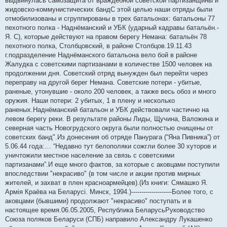
выдвинулась самозащита от враждебной советской партизанщины и
жидовско-коммунистических бандС этой целью наши отряды были
отмобилизованы и сгруппированы в трех батальонах: батальоны 77
пехотного полка - Наднёманский и УБК (ударный кадравы батальён.-
Я. С), которые действуют на правом берегу Немана: батальён 78
пехотного полка, Столбцовский, в районе Столбцов.19.11.43
г.подразделение Наднёманского батальона вело бой в районе
Жалудка с советскими партизанами в количестве 1500 человек на
продолжении дня. Советский отряд вынужден был перейти через
переправу на другой берег Немана. Советские потери - убитые,
раненые, утонувшие - около 200 человек, а также весь обоз и много
оружия. Наши потери: 2 убитых, 1 в плену и несколько
раненых.Наднёманский батальон и УБК действовали частично на
левом берегу реки. В результате районы Лиды, Щучина, Валожина и
северная часть Новогрудского округа были полностью очищены от
советских банд".Из донесения об отряде Панурага (“Яна Пивника”) от
5.06.44 года:… “Недавно тут белополяки сожгли более 30 хуторов и
уничтожили местное население за связь с советскими
партизанами”.И еще много фактов, за которые с аковцами поступили
впоследствии "некрасиво" (в том числе и акции против мирных
жителей, и захват в плен красноармейцев).(Из книги: Сямашко Я.
Армiя Краёва на Беларусi. Минск, 1994.)--------------------Более того, с
аковцами (бывшими) продолжают "некрасиво" поступать и в
настоящее время.06.05.2005, Республика БеларусьРуководство
Союза поляков Беларуси (СПБ) направило Александру Лукашенко