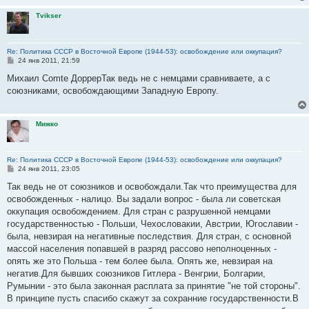
Tvikser
Re: Политика СССР в Восточной Европе (1944-53): освобождение или оккупация?
С
24 янв 2011, 21:59
о
о
Михаил Comte ДоррерТак ведь не с немцами сравниваете, а с
б
союзниками, освобождающими Западную Европу.
щ
е
н
и
Мижко
е
Re: Политика СССР в Восточной Европе (1944-53): освобождение или оккупация?
С
24 янв 2011, 23:05
о
о
Так ведь не от союзников и освобождали.Так что преимущества для
б
освобожденных - налицо. Вы задали вопрос - была ли советская
щ
е
оккупация освобождением. Для стран с разрушенной немцами
н
государственностью - Польши, Чехословакии, Австрии, Югославии -
и
е
была, невзирая на негативные последствия. Для стран, с основной
массой населения попавшей в разряд рассово неполноценных -
опять же это Польша - тем более была. Опять же, невзирая на
негатив.Для бывших союзников Гитлера - Венгрии, Болгарии,
Румынии - это была законная расплата за принятие "не той стороны".
В принципе пусть спасибо скажут за сохранние государственности.В