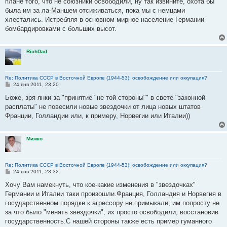
плане того, что не союзники освободили, ну так извините, охота бы
была им за ла-Маншем отсиживаться, пока мы с немцами
хлестались. Истребляя в основном мирное население Германии
бомбардировками с больших высот.
RichDad
Re: Политика СССР в Восточной Европе (1944-53): освобождение или оккупация?
С
24 янв 2011, 23:20
о
о
Боже, зря янки за "принятие "не той стороны"" в свете "законной
б
расплаты" не повесили новые звездочки от лица новых штатов
щ
е
Франции, Голландии или, к примеру, Норвегии или Италии))
н
и
е
Мижко
Re: Политика СССР в Восточной Европе (1944-53): освобождение или оккупация?
С
24 янв 2011, 23:32
о
о
Хочу Вам намекнуть, что кое-какие изменения в "звездочках"
б
Германии и Италии таки произошли.Франция, Голландия и Норвегия в
щ
е
государственном порядке к агрессору не примыкали, им попросту не
н
за что было "менять звездочки", их просто освободили, восстановив
и
е
государственность.С нашей стороны также есть пример гуманного