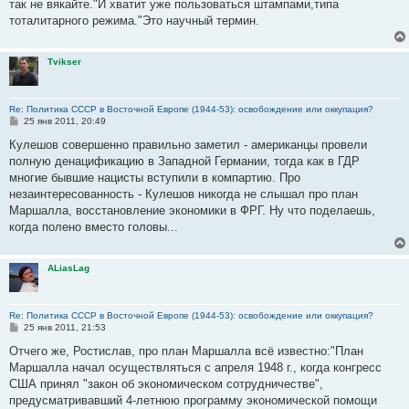
так не вякайте."И хватит уже пользоваться штампами,типа
тоталитарного режима."Это научный термин.
Tvikser
Re: Политика СССР в Восточной Европе (1944-53): освобождение или оккупация?
С
25 янв 2011, 20:49
о
о
Кулешов совершенно правильно заметил - американцы провели
б
полную денацификацию в Западной Германии, тогда как в ГДР
щ
е
многие бывшие нацисты вступили в компартию. Про
н
незаинтересованность - Кулешов никогда не слышал про план
и
е
Маршалла, восстановление экономики в ФРГ. Ну что поделаешь,
когда полено вместо головы...
ALiasLag
Re: Политика СССР в Восточной Европе (1944-53): освобождение или оккупация?
С
25 янв 2011, 21:53
о
о
Отчего же, Ростислав, про план Маршалла всё известно:"План
б
Маршалла начал осуществляться с апреля 1948 г., когда конгресс
щ
е
США принял "закон об экономическом сотрудничестве",
н
предусматривавший 4-летнюю программу экономической помощи
и