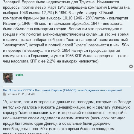
Западной Европе было недопустимо для Трумэна. Начинаются
процессы против левых:март 1947 запрещена компартия Бельгии (на
выборах 1946 имела 12,7%) В 1950 был убит лидер КПБмай -
компартия Франции (на выборах 10.10.1946 - 28%)летом - компартия
Италии (в 1946 - 46 мест в парламенте)декабрь 1947 - вне закона
была объявлена компартия греции. Вспомним что происходило в
греции и кто помогал антикоммунистическим силам...в это же время
в самих штатах набирает обороты "охота на ведьм" всем известный
"маккартизм", который в полной своей "красе" разовьется в нач. 50-х
и перейдет в европу... и в нояб. 1954 начнутся процессы против
коммунистов в Германии, и уже в 1956 КПГ была запрещена... (хотя
чем насолила КПГ с ее 2.2% на выборах непонятно)
serje
Re: Политика СССР в Восточной Европе (1944-53): освобождение или оккупация?
С
26 янв 2011, 04:40
о
о
"А, кстати, вот и интересные данные по господам, которым на Западе
б
не только удалось избежать денацификации, но и сделать успешную
щ
е
карьеру:"можно вспомнить и гитлеровский генералитет... который в
н
большинстве своем отделался легким испугом (весь срок отсидел
и
е
вроде бы только один Дениц), а остальные были досрочно
освобождены к нач. 50-х (что в это время было на западе см.