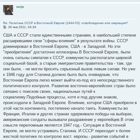
serje
Re: Политика СССР в Восточной Европе (1944-53): освобождение или оккупация?
С
26 янв 2011, 04:34
о
о
США и СССР стали единственными странами, в наибольшей степени
б
расширившими свои "сферы влияния" в результате войны. СССР
щ
е
доминировал в Восточной Европе, США - в Западной. Но эти
н
"приобретения" достаточно иллюзорны.В Восточной Европе, были
и
е
очень сильны симпатии к СССР, коммунисты располагали широкой
социальной базой, а старые эмигрантские правительства - там, где
они были, - не могли бросить серьезный вызов левым силам. Но уже
к 1946 году для Сталина должно было быть очевидным, что
Восточная Европа легко может выйти из-под его непосредственного
политического контроля. Развитие восточно-европейских стран было
связано с поиском своих, национальных путей к
социализму.Подобные процессы, хотя и под другим знаком,
происходили в Западной Европе. Влияние, которое США приобрели в
этой части континента, постепенно начало таять. Коммунисты во
Франции, Италии и других странах одерживали победы на выборах,
американские солдаты вызывали раздражение у европейцев.В этом
смысле переломным является 1947 год.- Ситуация в Восточной
Европе, не могло устраивать Сталина. И СССР переходит к более
жесткой политике по контролю вост. европы.- развитие событий в