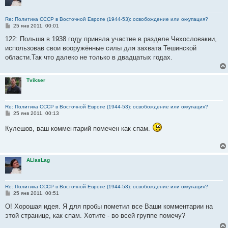
Re: Политика СССР в Восточной Европе (1944-53): освобождение или оккупация?
С
25 янв 2011, 00:01
о
о
122: Польша в 1938 году приняла участие в разделе Чехословакии,
б
использовав свои вооружённые силы для захвата Тешинской
щ
е
области.Так что далеко не только в двадцатых годах.
н
и
е
Tvikser
Re: Политика СССР в Восточной Европе (1944-53): освобождение или оккупация?
С
25 янв 2011, 00:13
о
о
Кулешов, ваш комментарий помечен как спам.
б
щ
е
н
и
ALiasLag
е
Re: Политика СССР в Восточной Европе (1944-53): освобождение или оккупация?
С
25 янв 2011, 00:51
о
о
О! Хорошая идея. Я для пробы пометил все Ваши комментарии на
б
этой странице, как спам. Хотите - во всей группе помечу?
щ
е