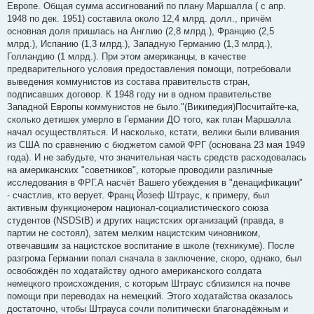
е
Европе. Общая сумма ассигнований по плану Маршалла ( с апр.
1948 по дек. 1951) составила около 12,4 млрд. долл., причём
основная доля пришлась на Англию (2,8 млрд.), Францию (2,5
млрд.), Испанию (1,3 млрд.), Западную Германию (1,3 млрд.),
Голландию (1 млрд.). При этом американцы, в качестве
предварительного условия предоставления помощи, потребовали
выведения коммунистов из состава правительств стран,
подписавших договор. К 1948 году ни в одном правительстве
Западной Европы коммунистов не было."(Википедия)Посчитайте-ка,
сколько детишек умерло в Германии ДО того, как план Маршалла
начал осуществляться. И насколько, кстати, велики были вливания
из США по сравнению с бюджетом самой ФРГ (основана 23 мая 1949
года). И не забудьте, что значительная часть средств расходовалась
на американских "советников", которые проводили различные
исследования в ФРГ.А насчёт Вашего убеждения в "денацификации"
- счастлив, кто верует. Франц Йозеф Штраус, к примеру, был
активным функционером национал-социалистического союза
студентов (NSDStB) и других нацистских организаций (правда, в
партии не состоял), затем мелким нацистским чиновником,
отвечавшим за нацистское воспитание в школе (техникуме). После
разгрома Германии попал сначала в заключение, скоро, однако, был
освобождён по ходатайству одного американского солдата
немецкого происхождения, с которым Штраус сблизился на почве
помощи при переводах на немецкий. Этого ходатайства оказалось
достаточно, чтобы Штрауса сочли политически благонадёжным и