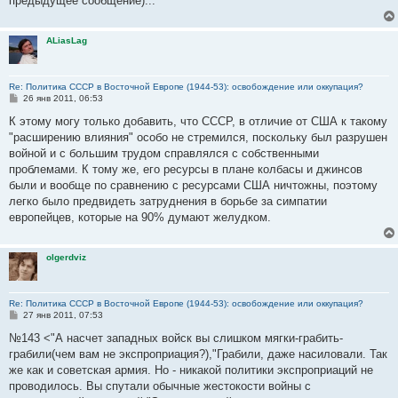
предыдущее сообщение)...
ALiasLag
Re: Политика СССР в Восточной Европе (1944-53): освобождение или оккупация?
С
26 янв 2011, 06:53
о
о
К этому могу только добавить, что СССР, в отличие от США к такому
б
"расширению влияния" особо не стремился, поскольку был разрушен
щ
е
войной и с большим трудом справлялся с собственными
н
проблемами. К тому же, его ресурсы в плане колбасы и джинсов
и
е
были и вообще по сравнению с ресурсами США ничтожны, поэтому
легко было предвидеть затруднения в борьбе за симпатии
европейцев, которые на 90% думают желудком.
olgerdviz
Re: Политика СССР в Восточной Европе (1944-53): освобождение или оккупация?
С
27 янв 2011, 07:53
о
о
№143 <"А насчет западных войск вы слишком мягки-грабить-
б
грабили(чем вам не экспроприация?),"Грабили, даже насиловали. Так
щ
е
же как и советская армия. Но - никакой политики экспроприаций не
н
проводилось. Вы спутали обычные жестокости войны с
и