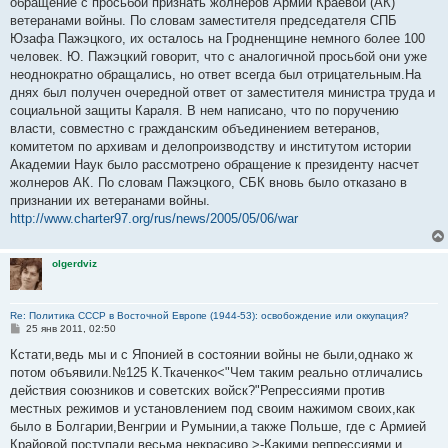
обращение с просьбой признать жолнеров Армии Краевой (АК)
ветеранами войны. По словам заместителя председателя СПБ
Юзафа Пажэцкого, их осталось на Гродненщине немного более 100
человек. Ю. Пажэцкий говорит, что с аналогичной просьбой они уже
неоднократно обращались, но ответ всегда был отрицательным.На
днях был получен очередной ответ от заместителя министра труда и
социальной защиты Караля. В нем написано, что по поручению
власти, совместно с гражданским объединением ветеранов,
комитетом по архивам и делопроизводству и институтом истории
Академии Наук было рассмотрено обращение к президенту насчет
жолнеров АК. По словам Пажэцкого, СБК вновь было отказано в
признании их ветеранами войны.
http://www.charter97.org/rus/news/2005/05/06/war
olgerdviz
Re: Политика СССР в Восточной Европе (1944-53): освобождение или оккупация?
С
25 янв 2011, 02:50
о
о
Кстати,ведь мы и с Японией в состоянии войны не были,однако ж
б
потом объявили.№125 К.Ткаченко<"Чем таким реально отличались
щ
е
действия союзников и советских войск?"Репрессиями против
н
местных режимов и установлением под своим нажимом своих,как
и
е
было в Болгарии,Венгрии и Румынии,а также Польше, где с Армией
Крайовой поступали весьма некрасиво.>-Какими репрессиями и