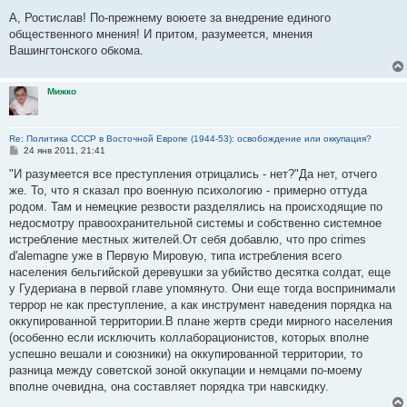
о
о
А, Ростислав! По-прежнему воюете за внедрение единого
б
общественного мнения! И притом, разумеется, мнения
щ
е
Вашингтонского обкома.
н
и
е
Мижко
Re: Политика СССР в Восточной Европе (1944-53): освобождение или оккупация?
С
24 янв 2011, 21:41
о
о
"И разумеется все преступления отрицались - нет?"Да нет, отчего
б
же. То, что я сказал про военную психологию - примерно оттуда
щ
е
родом. Там и немецкие резвости разделялись на происходящие по
н
недосмотру правоохранительной системы и собственно системное
и
е
истребление местных жителей.От себя добавлю, что про crimes
d'alemagne уже в Первую Мировую, типа истребления всего
населения бельгийской деревушки за убийство десятка солдат, еще
у Гудериана в первой главе упомянуто. Они еще тогда воспринимали
террор не как преступление, а как инструмент наведения порядка на
оккупированной территории.В плане жертв среди мирного населения
(особенно если исключить коллаборационистов, которых вполне
успешно вешали и союзники) на оккупированной территории, то
разница между советской зоной оккупации и немцами по-моему
вполне очевидна, она составляет порядка три навскидку.