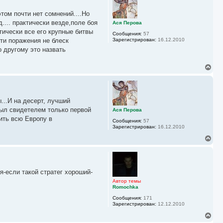
н
у
этом почти нет сомнений....Но
т
ь
... практически везде,поле боя
Ася Перова
с
тически все его крупные битвы
Сообщения:
57
я
ти поражения не блеск
Зарегистрирован:
16.12.2010
к
 другому это назвать
н
а
ч
В
а
е
л
р
у
н
у
...И на десерт, лучший
т
ь
был свидетелем только первой
Ася Перова
с
рить всю Европу в
Сообщения:
57
я
Зарегистрирован:
16.12.2010
к
н
В
а
е
ч
р
а
н
л
у
у
я-если такой стратег хороший-
т
ь
Автор темы
с
Romochka
я
Сообщения:
171
к
Зарегистрирован:
12.12.2010
н
а
В
ч
е