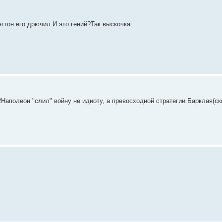
гтон его дрючил.И это гений?Так выскочка.
2Наполеон "слил" войну не идиоту, а превосходной стратегии Барклая(ск