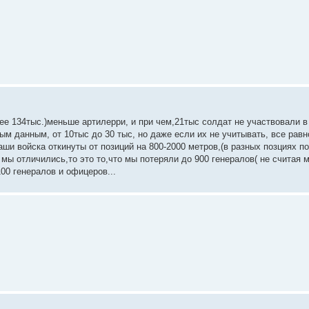
е 134тыс.)меньше артилерри, и при чем,21тыс солдат не участвовали в
ным данным, от 10тыс до 30 тыс, но даже если их не учитывать, все рав
наши войска откинуты от позиций на 800-2000 метров,(в разных позциях 
 мы отличились,то это то,что мы потеряли до 900 генералов( не считая
100 генералов и офицеров...