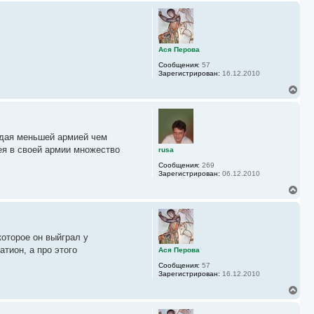
а
р
л
н
у
у
т
ь
Ася Перова
с
Сообщения:
57
я
Зарегистрирован:
16.12.2010
к
н
В
а
е
ч
р
а
н
л
у
у
ладая меньшей армией чем
т
ь
ея в своей армии множество
rusa
с
Сообщения:
269
я
Зарегистрирован:
06.12.2010
к
н
В
а
е
ч
р
а
н
л
у
у
оторое он выйграл у
т
ь
тион, а про этого
Ася Перова
с
Сообщения:
57
я
Зарегистрирован:
16.12.2010
к
н
В
а
е
ч
р