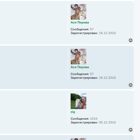
а
р
л
н
у
у
т
ь
Ася Перова
с
Сообщения:
57
я
Зарегистрирован:
16.12.2010
к
н
В
а
е
ч
р
а
н
л
у
у
т
ь
Ася Перова
с
Сообщения:
57
я
Зарегистрирован:
16.12.2010
к
н
В
а
е
ч
р
а
н
л
у
у
т
ь
zig
с
Сообщения:
1010
я
Зарегистрирован:
05.12.2010
к
н
В
а
е
ч
р