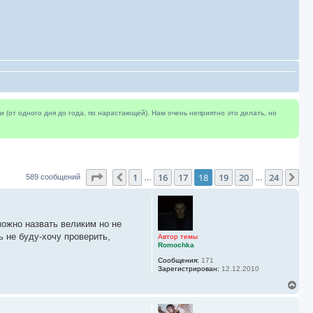
(от одного дня до года, по нарастающей). Нам очень неприятно это делать, но
Страница
18
из
24
1
16
17
18
19
20
24
Пред.
Сл
589 сообщений
…
…
ожно назвать великим но не
ь не буду-хочу проверить,
Автор темы
Romochka
Сообщения:
171
Зарегистрирован:
12.12.2010
В
е
р