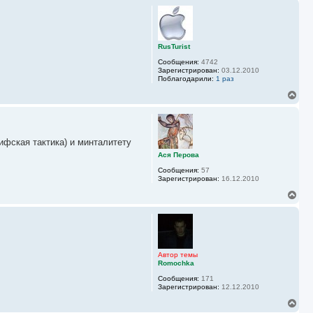
ч
р
а
н
л
у
у
т
ь
RusTurist
с
Сообщения:
4742
я
Зарегистрирован:
03.12.2010
к
Поблагодарили:
1 раз
н
а
В
ч
е
а
р
л
н
у
у
ифская тактика) и минталитету
т
ь
Ася Перова
с
Сообщения:
57
я
Зарегистрирован:
16.12.2010
к
н
В
а
е
ч
р
а
н
л
у
у
т
ь
Автор темы
с
Romochka
я
Сообщения:
171
к
Зарегистрирован:
12.12.2010
н
а
В
ч
е