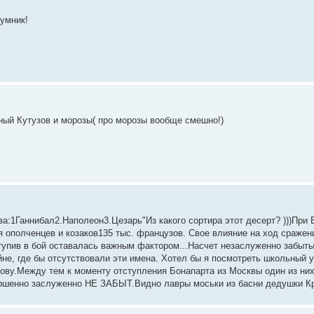
умник!
ьный Кутузов и морозы( про морозы вообще смешно!)
ова:1Ганнибал2.Наполеон3.Цезарь"Из какого сортира этот десерт? )))Пр
 ополченцев и козаков135 тыс. французов. Свое влияние на ход сражен
ступив в бой оставалась важным фактором...Насчет незаслуженно забыты
йне, где бы отсутствовали эти имена. Хотел бы я посмотреть школьный у
ву.Между тем к моменту отступления Бонапарта из Москвы один из них 
ершенно заслуженно НЕ ЗАБЫТ.Видно лавры моськи из басни дедушки Кры