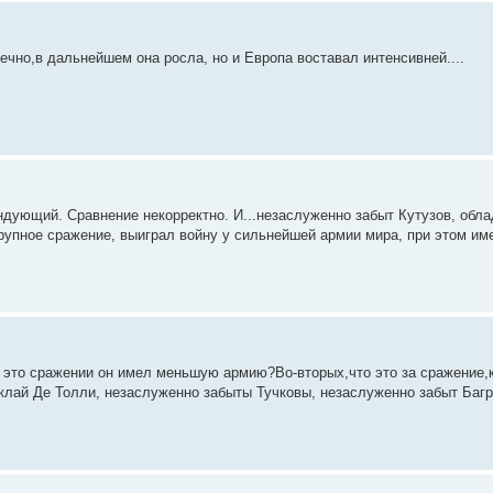
нечно,в дальнейшем она росла, но и Европа воставал интенсивней....
омандующий. Сравнение некорректно. И...незаслуженно забыт Кутузов, об
крупное сражение, выиграл войну у сильнейшей армии мира, при этом им
м это сражении он имел меньшую армию?Во-вторых,что это за сражение,к
лай Де Толли, незаслуженно забыты Тучковы, незаслуженно забыт Багра