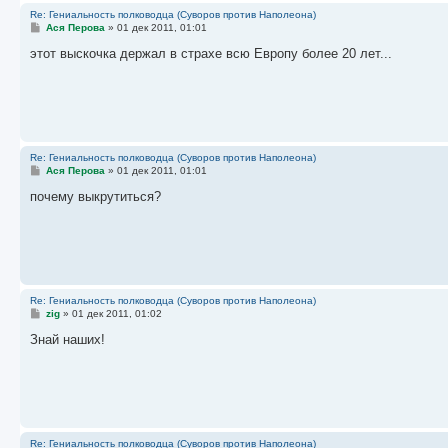
Re: Гениальность полководца (Суворов против Наполеона)
С
Ася Перова
»
01 дек 2011, 01:01
о
о
этот выскочка держал в страхе всю Европу более 20 лет...
б
щ
е
н
и
е
Re: Гениальность полководца (Суворов против Наполеона)
С
Ася Перова
»
01 дек 2011, 01:01
о
о
почему выкрутиться?
б
щ
е
н
и
е
Re: Гениальность полководца (Суворов против Наполеона)
С
zig
»
01 дек 2011, 01:02
о
о
Знай наших!
б
щ
е
н
и
е
Re: Гениальность полководца (Суворов против Наполеона)