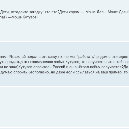
— Дети, отгадайте загадку: кто это?Дети хором:— Моше Даян, Моше Дая
 глаз) —Моше Кутузов!
ил!!!Барклай подал в отставку,т.к. не мог "работать" рядом с эти идиот
 утверждать,что незаслуженно забыт Кутузов, то получается,что этой пар
сли не знал)Кутузов спаситель Россий и он выйграл войну получается?Да 
я думаю спорить бесполезно, но даже если ссылаться на ваш пример, то