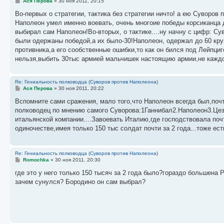
С
Ася Перова
»
30 ноя 2011, 20:15
о
о
Во-первых о стратегии, тактика без стратегии ничто! а ею Суворов 
б
Наполеон умел именно воевать, очень многоие победы корсиканца д
щ
е
выбирал сам Наполеон!Во-вторых, о тактике....ну начну с цифр: С
н
были одержаны победой,а их было-30!Наполеон, одержал до 60 круп
и
е
противника,а его сообственные ошибки,то как он бился под Лейпци
нельзя,выбить 30тыс армией мальчишек настоящию армии,не каждо
Re: Гениальность полководца (Суворов против Наполеона)
С
Ася Перова
»
30 ноя 2011, 20:22
о
о
Вспомните сами сражения, мало того,что Наполеон всегда был,почт
б
полководец по мнению самого Суворова:1Ганнибал2.Наполеон3.Цеза
щ
е
итальянской компании....Завоевать Италию,где господствовала поч
н
одиночестве,имея только 150 тыс солдат почти за 2 года...тоже ест
и
е
Re: Гениальность полководца (Суворов против Наполеона)
С
Romochka
»
30 ноя 2011, 20:30
о
о
где это у него только 150 тысяч за 2 года было?гораздо большена
б
зачем сунулся? Бородино он сам выбрал?
щ
е
н
и
е