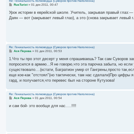
Re: Гениальность полководца (Суворов против Наполеона)
С
RusTurist
»
01 дек 2011, 00:47
о
о
Урок истории в еврейской школе. Учитель, закрывая правый глаз:
б
Даян — вот (закрывает левый глаз), а это (снова закрывает левый
щ
е
н
и
е
Re: Гениальность полководца (Суворов против Наполеона)
С
Ася Перова
»
01 дек 2011, 00:53
о
о
1.Что ты про этот десерт у меня спрашиваешь? Так сам Суворов заяв
б
попросился в армию...Я не говорю,что эта парочка забыта, но если
щ
е
существовало....(кстати, Багратион умер от Гангрены,просто так,е
н
еще кое-как "отстоял"(но тактически, там нас сделали)Про цифры 
и
е
гард, и получается,что перевес был на стороне Кутузова!
Re: Гениальность полководца (Суворов против Наполеона)
С
Ася Перова
»
01 дек 2011, 00:54
о
о
и сам бой- это вообще для нас.....!!!!
б
щ
е
н
и
е