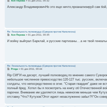
С
Ася Перова
»
01 дек 2011, 00:32
о
о
Александр ВладимировичНо это еще ничто,проанализируй сам бой,
б
щ
е
н
и
е
Re: Гениальность полководца (Суворов против Наполеона)
С
Ася Перова
»
01 дек 2011, 00:35
о
о
И войну выйграл Барклай, и русские партизаны....а не твой генеал
б
щ
е
н
и
е
Re: Гениальность полководца (Суворов против Наполеона)
С
Proga
»
01 дек 2011, 00:44
о
о
Rip Cliff"И на десерт, лучший полководец по мнению самого Сувор
б
небольшое численное превосходство:120-127 тыс. русских, включая
щ
е
солдаты, что непосредственно в огне. "Старая гвардия" даже не в
н
полный бред. Хотел бы я посмотреть на книгу об Отечественной во
и
е
парочки. Внимание им уделяется лишь немногим меньше чем Кутузо
отставку."Что? Кутузов?Этот идиот незаслуженно забыт?!!"Он сов