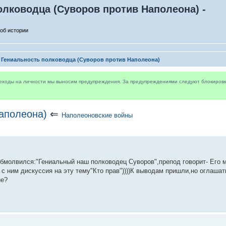
олководца (Суворов против Наполеона) -
об истории
Гениальность полководца (Суворов против Наполеона)
реходы на личности мы выносим предупреждения. За предупреждениями следуют блокировки 
аполеона)
⇐
Наполеоновские войны
бмолвился:"Гениальный наш полководец Суворов",препод говорит- Его м
с ним дискуссия на эту тему"Кто прав"))))К выводам пришли,но оглашат
ие?