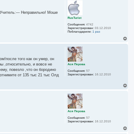
р
у
н
у
н!Учитель:— Неправильно! Моше
т
ь
RusTurist
с
Сообщения:
4742
я
Зарегистрирован:
03.12.2010
к
Поблагодарили:
1 раз
н
а
В
ч
е
а
р
л
н
у
у
ом!после того как он умер, он
т
ь
ы ,относительно, и вовсе не
Ася Перова
с
ему, повезло ,что он бородино
Сообщения:
57
я
 отнимите от 135 тыс 21 тыс Олд
Зарегистрирован:
16.12.2010
к
н
а
В
ч
е
а
р
л
н
у
у
т
ь
Ася Перова
с
Сообщения:
57
я
Зарегистрирован:
16.12.2010
к
н
В
а
е