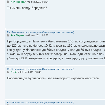
С
Ася Перова
»
01 дек 2011, 00:24
о
о
Ты имешь ввиду Бородино?
б
щ
е
н
и
е
Re: Гениальность полководца (Суворов против Наполеона)
С
Ася Перова
»
01 дек 2011, 00:27
о
о
При Бородино, у Наполеона было меньше 140тыс солдат(даже точне
б
до 120тыс, это не болеее...У Кутузова до 150тыс ополчение,по раз
щ
е
концу для, у Наполеона до 30тыс солдат, у нас до 50 тыс солдат, 
н
знаменах и орудиях,у них таких потерь не было..единственно,в чем
и
е
убито до 1300 генералов и офицеров, в плен друг другу попали по 
Re: Гениальность полководца (Суворов против Наполеона)
С
Sveto
»
01 дек 2011, 00:30
о
о
Наполеоне ди Буонапарте - это авантюрист мирового масштаба.
б
щ
е
н
и
е
Re: Гениальность полководца (Суворов против Наполеона)