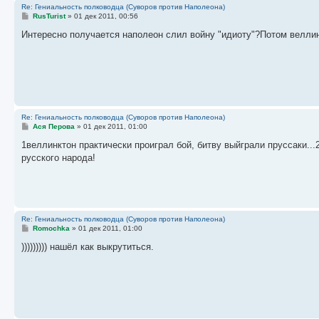
Re: Гениальность полководца (Суворов против Наполеона)
С
RusTurist
»
01 дек 2011, 00:56
о
о
Интересно получается наполеон слил войну "идиоту"?Потом веллин
б
щ
е
н
и
е
Re: Гениальность полководца (Суворов против Наполеона)
С
Ася Перова
»
01 дек 2011, 01:00
о
о
1веллинктон практически проиграл бой, битву выйграли пруссаки...
б
русского народа!
щ
е
н
и
е
Re: Гениальность полководца (Суворов против Наполеона)
С
Romochka
»
01 дек 2011, 01:00
о
о
))))))))) нашёл как выкрутиться.
б
щ
е
н
и
е