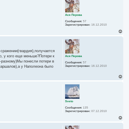
а
н
л
у
у
т
ь
Ася Перова
с
Сообщения:
57
я
Зарегистрирован:
16.12.2010
к
н
В
а
е
ч
р
а
н
л
у
у
 сражении(гвардия),получается
т
ь
но, у кого еще меньше?Потери к
Ася Перова
с
по-разному)Мы понесли потери в
Сообщения:
57
я
 маршалов),а у Наполеона было
Зарегистрирован:
16.12.2010
к
н
а
В
ч
е
а
р
л
н
у
у
т
ь
Sveto
с
Сообщения:
135
я
Зарегистрирован:
07.12.2010
к
н
В
а
е
ч
р
а