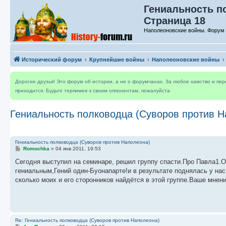
Гениальность п
Страница 18
Наполеоновские войны. Форум 
Исторический форум
Крупнейшие войны
Наполеоновские войны
Дорогие друзья! Это форум об истории, а не о форумчанах. За любое хамство и пе
приходится. Будьте терпимее к своим оппонентам, пожалуйста
Гениальность полководца (Суворов против Н
Гениальность полководца (Суворов против Наполеона)
С
Romochka
»
04 янв 2011, 19:53
о
о
Сегодня выступил на семинаре, решил группу спасти.Про Павла1.О
б
гениальным,Гений один-Буонапарте!и в результате поднялась у нас 
щ
е
сколько моих и его сторонников найдётся в этой группе.Ваше мнен
н
и
е
Re: Гениальность полководца (Суворов против Наполеона)