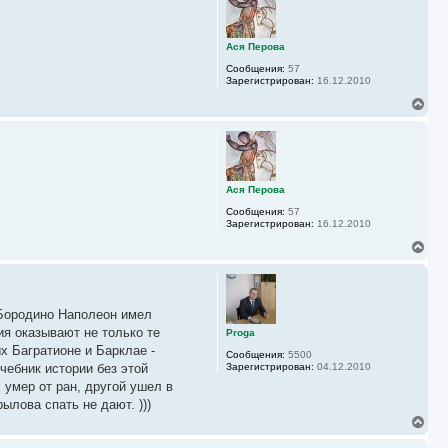
н
л
у
у
т
ь
Ася Перова
с
Сообщения:
57
я
Зарегистрирован:
16.12.2010
к
н
В
а
е
ч
р
а
н
л
у
у
т
ь
Ася Перова
с
Сообщения:
57
я
Зарегистрирован:
16.12.2010
к
н
В
а
е
ч
р
а
н
л
у
у
и Бородино Наполеон имел
т
ь
ия оказывают не только те
Proga
с
х Багратионе и Барклае -
Сообщения:
5500
я
чебник истории без этой
Зарегистрирован:
04.12.2010
к
умер от ран, другой ушел в
н
а
лова спать не дают. )))
ч
В
а
е
л