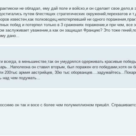
практиески не обладал, ему дай поле и войско,и он сделает свое дело,в 
остигались путем блестящих стратегических окружений,перехватов и т.д.
уворов известен,как полководец,непотерпевший ни одного поражения,прак
ных побед и потерпел только в 3 сражениях поражение,и при чем, все э
гом заслуживает уважение,а как он защищал Францию? Это тоже гений,по
му дано...
и всегда, в меньшинстве,так он умудрялся одерживать красивые победы
рь...Наполеона он ставил вторым, был поражен его победами,хотя он 
ти 200тыс армия австрийцев, 30ю тыс оборванцев....задумайтесь...Пока
ь над чем подумать...
 Россиию он так и восе с более чем полумиллионом пришёл. Спрашиваетс