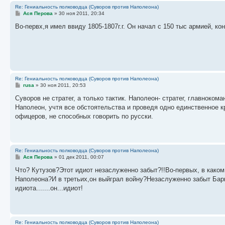
Re: Гениальность полководца (Суворов против Наполеона)
С
Ася Перова
»
30 ноя 2011, 20:34
о
о
Во-первх,я имел ввиду 1805-1807г.г. Он начал с 150 тыс армией, ко
б
щ
е
н
и
е
Re: Гениальность полководца (Суворов против Наполеона)
С
rusa
»
30 ноя 2011, 20:53
о
о
Суворов не стратег, а только тактик. Наполеон- стратег, главнок
б
Наполеон, учтя все обстоятельства и проведя одно единственное 
щ
е
офицеров, не способных говорить по русски.
н
и
е
Re: Гениальность полководца (Суворов против Наполеона)
С
Ася Перова
»
01 дек 2011, 00:07
о
о
Что? Кутузов?Этот идиот незаслуженно забыт?!!Во-первых, в како
б
Наполеона?И в третьих,он выйграл войну?Незаслуженно забыт Барк
щ
е
идиота.......он...идиот!
н
и
е
Re: Гениальность полководца (Суворов против Наполеона)