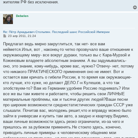
жителям РФ без исключения.
Debelen
Re: Пётр Аркадьевич Столыпин. Последний шанс Российской Империи
С
23 апр 2011, 21:24
о
о
Предлагал ведь мирно закруглиться, так нет- все вам
б
неймется.Илья, вот , наконец-то четко прозвучало ваше отношение к
щ
е
окружающему миру- все вокруг дураки, только вы с Кара-Мурзой и
н
Кожиновым владеете абсолютным знанием. А вы задумывались-
и
е
оно, это знание, кому-нибудь, кроме вас, нужно? Отвечу- нет, потому
что никакого ПРАКТИЧЕСКОГО применения оно не имеет. Вот и
остается вам кричать о гибели России, в то время как окружающие-
кто лучше, кто хуже, но делают ДЕЛО.Г-н Кулешов, а что так
злобствуем-то? Вам из Германии удобнее Россию поднимать? Или
все же вы там живете и работаете, чтобы решить свои ЛИЧНЫЕ
материальные проблемы, как и тысячи других людей?Ваши песни
про широкие возможности среднестатистических граждан СССР уже
слышали. Почитав вас, молодежь решит,что и вправду можно было
зайти в универсам и купить там авто, а заодно и квартиру.Видимо,
ваши личные возможности здесь резко ограничили, из-за чего и
пришлось их за рубежом применять.Не стоило здесь, конечно,
приводить личные примеры- к человеческому общению мои