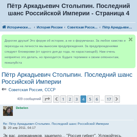
Пётр Аркадьевич Столыпин. Последний
шанс Российской Империи - Страница 4
Исторический форум
История России
Советская Россия, СССР
Пётр Аркадьевич Столыпин. Последний шанс Российской Империи
Дорогие друзья! Это форум об истории, а не о форумчанах. За любое хамство и
переходы на личности мы выносим предупреждения. За предупреждениями
следуют блокировки (от одного дня до года, по нарастающей). Нам очень
неприятно это делать, но приходится. Будьте терпимее к своим оппонентам,
пожалуйста
Пётр Аркадьевич Столыпин. Последний шанс
Российской Империи
⇐
Советская Россия, СССР
Страница
4
из
17
1
2
3
4
5
6
17
Пред.
След.
409 сообщений
…
Debelen
Re: Пётр Аркадьевич Столыпин. Последний шанс Российской Империи
С
20 апр 2011, 04:17
о
о
Эк вас, державников, зацепило... "Россия гибнет". Успокойтесь,