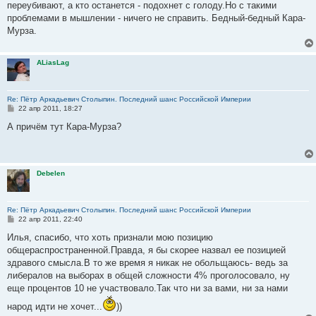
переубивают, а кто останется - подохнет с голоду.Но с такими
проблемами в мышлении - ничего не справить. Бедный-бедный Кара-
Мурза.
ALiasLag
Re: Пётр Аркадьевич Столыпин. Последний шанс Российской Империи
С
22 апр 2011, 18:27
о
о
А причём тут Кара-Мурза?
б
щ
е
н
и
Debelen
е
Re: Пётр Аркадьевич Столыпин. Последний шанс Российской Империи
С
22 апр 2011, 22:40
о
о
Илья, спасибо, что хоть признали мою позицию
б
общераспространенной.Правда, я бы скорее назвал ее позицией
щ
е
здравого смысла.В то же время я никак не обольщаюсь- ведь за
н
либералов на выборах в общей сложности 4% проголосовало, ну
и
е
еще процентов 10 не участвовало.Так что ни за вами, ни за нами
народ идти не хочет...
))