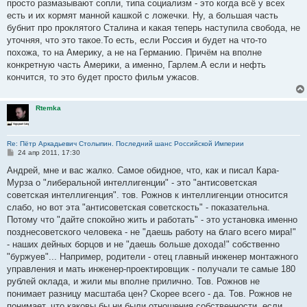
просто размазывают сопли, типа социализм - это когда всё у всех
есть и их кормят манной кашкой с ложечки. Ну, а большая часть
бубнит про проклятого Сталина и какая теперь наступила свобода, не
уточняя, что это такое.То есть, если Россия и будет на что-то
похожа, то на Америку, а не на Германию. Причём на вполне
конкретную часть Америки, а именно, Гарлем.А если и нефть
кончится, то это будет просто фильм ужасов.
Rtemka
Re: Пётр Аркадьевич Столыпин. Последний шанс Российской Империи
С
24 апр 2011, 17:30
о
о
Андрей, мне и вас жалко. Самое обидное, что, как и писал Кара-
б
Мурза о "либеральной интеллигенции" - это "антисоветская
щ
е
советская интеллигенция". тов. Рожнов к интеллигенции относится
н
слабо, но вот эта "антисоветская советскость" - показательна.
и
е
Потому что "дайте спокойно жить и работать" - это установка именно
позднесоветского человека - не "даешь работу на благо всего мира!"
- наших дейных борцов и не "даешь больше дохода!" собственно
"буржуев"... Например, родители - отец главный инженер монтажного
управления и мать инженер-проектировщик - получали те самые 180
рублей оклада, и жили мы вполне прилично. Тов. Рожнов не
понимает разницу масштаба цен? Скорее всего - да. Тов. Рожнов не
понимает, что каковы бы ни были отношения собственности, если