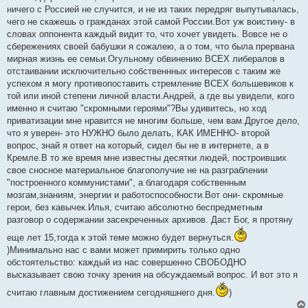
б
ничего с Россией не случится, и не из таких передряг выпутывалась,
щ
е
чего не скажешь о гражданах этой самой России.Вот уж воистину- в
н
словах оппонента каждый видит то, что хочет увидеть. Вовсе не о
и
е
сбережениях своей бабушки я сожалею, а о том, что была прервана
мирная жизнь ее семьи.Огульному обвинению ВСЕХ либералов в
отстаивании исключительно собственнных интересов с таким же
успехом я могу противопоставить стремление ВСЕХ большевиков к
той или иной степени личной власти.Андрей, а где вы увидели, кого
именно я считаю "скромными героями"?Вы удивитесь, но ход
приватизации мне нравится не многим больше, чем вам.Другое дело,
что я уверен- это НУЖНО было делать, КАК ИМЕННО- второй
вопрос, знай я ответ на который, сидел бы не в интернете, а в
Кремле.В то же время мне известны десятки людей, построивших
свое сносное материальное благополучие не на разграблении
"построенного коммунистами", а благодаря собственным
мозгам,знаниям, энергии и работоспособности.Вот они- скромные
герои, без кавычек.Илья, считаю абсолютно беспредметным
разговор о содержании засекреченных архивов. Даст Бог, я протяну
еще лет 15,тогда к этой теме можно будет вернуться.
)Минимально нас с вами может примирить только одно
обстоятельство: каждый из нас совершенно СВОБОДНО
высказывает свою точку зрения на обсуждаемый вопрос. И вот это я
считаю главным достижением сегодняшнего дня.
)