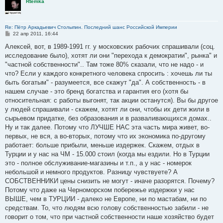
Rtemka
Re: Пётр Аркадьевич Столыпин. Последний шанс Российской Империи
С
22 апр 2011, 16:44
о
о
Алексей, вот, в 1989-1991 гг. у московских рабочих спрашивали (соц.
б
исследование было), хотят ли они "перехода к демократии", рынка" и
щ
е
"частной собственности".. Там тоже 80% сказали, что не надо - и
н
что? Если у каждого конкретного человека спросить : хочешь ли ты
и
е
быть богатым" - разумеется, все скажут "да". А собственность - в
нашем случае - это бренд богатства и гарантия его (хотя бы
относительная: с работы выгонят, так акции останутся). Вы бы другое
у людей спрашивали - скажем, хотят ли они, чтобы их дети жили в
сырьевом придатке, без образования и в разваливающихся домах..
Ну и так далее. Потому что ЛУЧШЕ НАС эта часть мира живет, во-
первых, не вся, а во-вторых, потому что их экономика по-другому
работает: больше прибыли, меньше издержек. Скажем, отдых в
Турции и у нас на ЧМ - 15.000 стоил (когда мы ездили. Но в Турции
это - полное обслуживание-магазины и т.п., а у нас - номерок
небольшой и немного продуктов. Разницу чувствуете? А
СОБСТВЕННИКИ цены снизить не могут - иначе разорятся. Почему?
Потому что даже на Черноморском побережье издержки у нас
ВЫШЕ, чем в ТУРЦИИ - далеко не Европе, ни по мастабам, ни по
средствам. То, что людям всю голову собственностью забили - не
говорит о том, что при частной собственности наше хозяйство будет