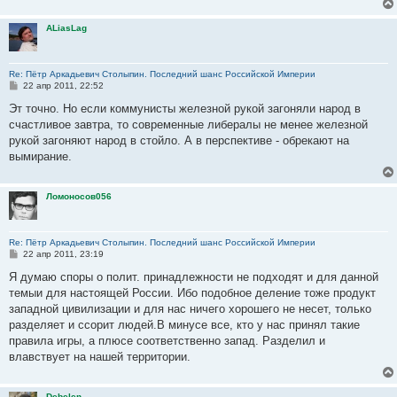
ALiasLag
Re: Пётр Аркадьевич Столыпин. Последний шанс Российской Империи
С
22 апр 2011, 22:52
о
о
Эт точно. Но если коммунисты железной рукой загоняли народ в
б
счастливое завтра, то современные либералы не менее железной
щ
е
рукой загоняют народ в стойло. А в перспективе - обрекают на
н
вымирание.
и
е
Ломоносов056
Re: Пётр Аркадьевич Столыпин. Последний шанс Российской Империи
С
22 апр 2011, 23:19
о
о
Я думаю споры о полит. принадлежности не подходят и для данной
б
темыи для настоящей России. Ибо подобное деление тоже продукт
щ
е
западной цивилизации и для нас ничего хорошего не несет, только
н
разделяет и ссорит людей.В минусе все, кто у нас принял такие
и
е
правила игры, а плюсе соответственно запад. Разделил и
влавствует на нашей территории.
Debelen