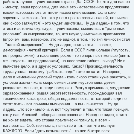
работать лучше. - уничтожение страны. Да, СССР. То, что для вас он
- монстр, ваши проблемы, для меня это - естественное продолжение
нашей истории,плоть от плоти нашей цивилизации. Если кого
зарезать - и сказать "ах, это у него просто разрыв тканей, но ничего,
они скоро затянутся" - это будет идиотизм.. Ну да ладно.- в том, что
этика и эстетика екультуры - уничтожены, сменились в "рыночных
условиях" на американские, то, что наука уничтожена практически
(впрочем, вам, наверное, это не видно), в том, что тип личности стал
- "плохой американец"... Ну да ладно, опять-таки...- знаете,
демография - четкий критерий. Если в СССР пили больше (глупость,
но предположим), а население росло - то теперь пьют меньше (опять
же - глуость, но предположим), но население гибнет - вывод? Не в
пьянстве дело, а в других условиях. Каких? Производительность
труда упала - пожтому "работать надо" тоже не катит. Наверное,
дело в изменении условий труда - коль скоро стали хуже работать, и
условий жизни - коль скоро семьи стали неустойчивы, детей
рождается меньше, а люди помирают. Разгул криминала, ухудшение
здравоохранения, общая безответственность, порождающая вал
технических катастроф, общая подавленность, от которой люди не
хотят жить - вот причины вымирания... а вы - пьянство... Ну да
ладно...Это все - мелочи. А вот "крупночи" в том, что такая позиция,
как у вас, Алексей - общераспространенная. Народ не видит, элита -
не хочет видеть, что страна практически погибла, и всем -
наплевать... Собственность, пьянство и т.п. - вот что волнует
КАЖДОГО. Если "дать возможность" - то все быстро всех