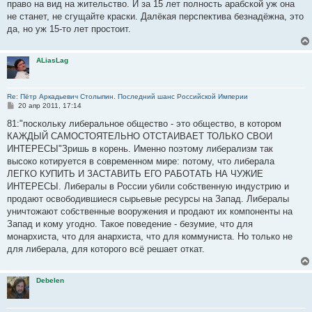
право на вид на жительство. И за 15 лет полность арабской уж она
щ
е
не станет, не сгущайте краски. Далёкая перспектива безнадёжна, это
н
да, но уж 15-то лет простоит.
и
е
ALiasLag
Re: Пётр Аркадьевич Столыпин. Последний шанс Российской Империи
С
20 апр 2011, 17:14
о
о
81:"поскольку либеральное общество - это общество, в котором
б
КАЖДЫЙ САМОСТОЯТЕЛЬНО ОТСТАИВАЕТ ТОЛЬКО СВОИ
щ
е
ИНТЕРЕСЫ"Зришь в корень. Именно поэтому либерализм так
н
высоко котируется в современном мире: потому, что либерала
и
е
ЛЕГКО КУПИТЬ И ЗАСТАВИТЬ ЕГО РАБОТАТЬ НА ЧУЖИЕ
ИНТЕРЕСЫ. Либералы в России убили собственную индустрию и
продают освободившиеся сырьевые ресурсы на Запад. Либералы
уничтожают собственные вооружения и продают их компоненты на
Запад и кому угодно. Такое поведение - безумие, что для
монархиста, что для анархиста, что для коммуниста. Но только не
для либерала, для которого всё решает откат.
Debelen