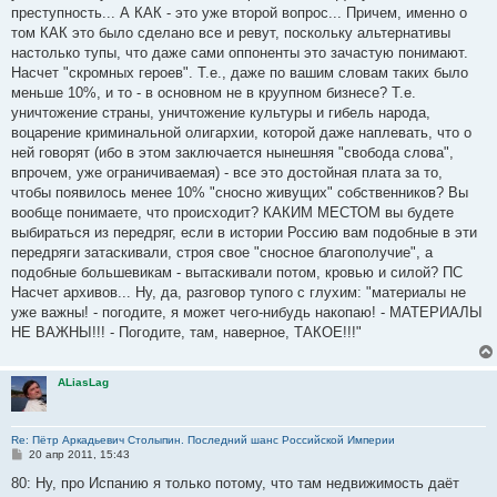
преступность... А КАК - это уже второй вопрос... Причем, именно о
том КАК это было сделано все и ревут, поскольку альтернативы
настолько тупы, что даже сами оппоненты это зачастую понимают.
Насчет "скромных героев". Т.е., даже по вашим словам таких было
меньше 10%, и то - в основном не в круупном бизнесе? Т.е.
уничтожение страны, уничтожение культуры и гибель народа,
воцарение криминальной олигархии, которой даже наплевать, что о
ней говорят (ибо в этом заключается нынешняя "свобода слова",
впрочем, уже ограничиваемая) - все это достойная плата за то,
чтобы появилось менее 10% "сносно живущих" собственников? Вы
вообще понимаете, что происходит? КАКИМ МЕСТОМ вы будете
выбираться из передряг, если в истории Россию вам подобные в эти
передряги затаскивали, строя свое "сносное благополучие", а
подобные большевикам - вытаскивали потом, кровью и силой? ПС
Насчет архивов... Ну, да, разговор тупого с глухим: "материалы не
уже важны! - погодите, я может чего-нибудь накопаю! - МАТЕРИАЛЫ
НЕ ВАЖНЫ!!! - Погодите, там, наверное, ТАКОЕ!!!"
ALiasLag
Re: Пётр Аркадьевич Столыпин. Последний шанс Российской Империи
С
20 апр 2011, 15:43
о
о
80: Ну, про Испанию я только потому, что там недвижимость даёт
б