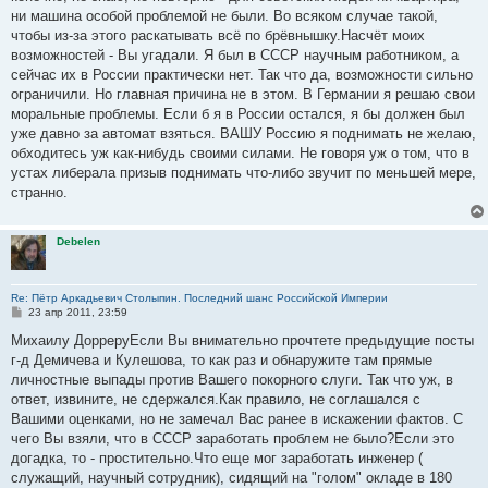
н
ни машина особой проблемой не были. Во всяком случае такой,
и
е
чтобы из-за этого раскатывать всё по брёвнышку.Насчёт моих
возможностей - Вы угадали. Я был в СССР научным работником, а
сейчас их в России практически нет. Так что да, возможности сильно
ограничили. Но главная причина не в этом. В Германии я решаю свои
моральные проблемы. Если б я в России остался, я бы должен был
уже давно за автомат взяться. ВАШУ Россию я поднимать не желаю,
обходитесь уж как-нибудь своими силами. Не говоря уж о том, что в
устах либерала призыв поднимать что-либо звучит по меньшей мере,
странно.
Debelen
Re: Пётр Аркадьевич Столыпин. Последний шанс Российской Империи
С
23 апр 2011, 23:59
о
о
Михаилу ДорреруЕсли Вы внимательно прочтете предыдущие посты
б
г-д Демичева и Кулешова, то как раз и обнаружите там прямые
щ
е
личностные выпады против Вашего покорного слуги. Так что уж, в
н
ответ, извините, не сдержался.Как правило, не соглашался с
и
е
Вашими оценками, но не замечал Вас ранее в искажении фактов. С
чего Вы взяли, что в СССР заработать проблем не было?Если это
догадка, то - простительно.Что еще мог заработать инженер (
служащий, научный сотрудник), сидящий на "голом" окладе в 180