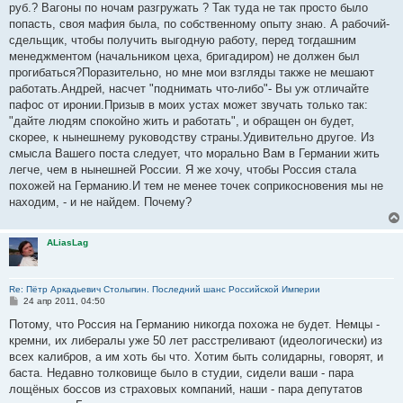
руб.? Вагоны по ночам разгружать ? Так туда не так просто было
попасть, своя мафия была, по собственному опыту знаю. А рабочий-
сдельщик, чтобы получить выгодную работу, перед тогдашним
менеджментом (начальником цеха, бригадиром) не должен был
прогибаться?Поразительно, но мне мои взгляды также не мешают
работать.Андрей, насчет "поднимать что-либо"- Вы уж отличайте
пафос от иронии.Призыв в моих устах может звучать только так:
"дайте людям спокойно жить и работать", и обращен он будет,
скорее, к нынешнему руководству страны.Удивительно другое. Из
смысла Вашего поста следует, что морально Вам в Германии жить
легче, чем в нынешней России. Я же хочу, чтобы Россия стала
похожей на Германию.И тем не менее точек соприкосновения мы не
находим, - и не найдем. Почему?
ALiasLag
Re: Пётр Аркадьевич Столыпин. Последний шанс Российской Империи
С
24 апр 2011, 04:50
о
о
Потому, что Россия на Германию никогда похожа не будет. Немцы -
б
кремни, их либералы уже 50 лет расстреливают (идеологически) из
щ
е
всех калибров, а им хоть бы что. Хотим быть солидарны, говорят, и
н
баста. Недавно толковище было в студии, сидели ваши - пара
и
е
лощёных боссов из страховых компаний, наши - пара депутатов