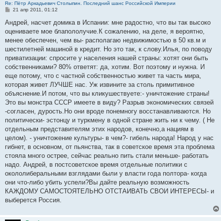
Re: Пётр Аркадьевич Столыпин. Последний шанс Российской Империи
С
21 апр 2011, 01:12
о
о
Андрей, насчет домика в Испании: мне радостно, что вы так высоко
б
оцениваете мое блапололучие.К сожалению, на деле, я вероятно,
щ
е
менее обеспечен, чем вы- располагаю недвижимостью в 50 кв.м и
н
шестилетней машиной в кредит. Но это так, к слову.Илья, по поводу
и
е
приватизации: спросите у населения нашей страны: хотят они быть
собственниками? 80% ответят: да, хотим. Вот поэтому и нужна. И
еще потому, что с частной собственностью живет та часть мира,
которая живет ЛУЧШЕ нас. Уж извините за столь примитивное
объяснение.И потом, что вы кликушествуете:- уничтожение страны!
Это вы монстра СССР имеете в виду? Разрыв экономических связей
-согласен, дурость.Но они вроде понемногу восстанавливаются. Но
политически- эстонцу и туркмену в одной стране жить ни к чему. ( Не
отдельным представителям этих народов, конечно,а нациям в
целом). - уничтожение культуры- в чем?- гибель народа! Народ у нас
гибнет, в основном, от пьянства, так в советское время эта проблема
стояла много острее, сейчас реально пить стали меньше- работать
надо. Андрей, в постсоветское время отдельные политики с
окололиберальными взглядами были у власти года полтора- когда
они что-либо убить успели?Вы дайте реальную возможность
КАЖДОМУ САМОСТОЯТЕЛЬНО ОТСТАИВАТЬ СВОИ ИНТЕРЕСЫ- и
выберется Россия.