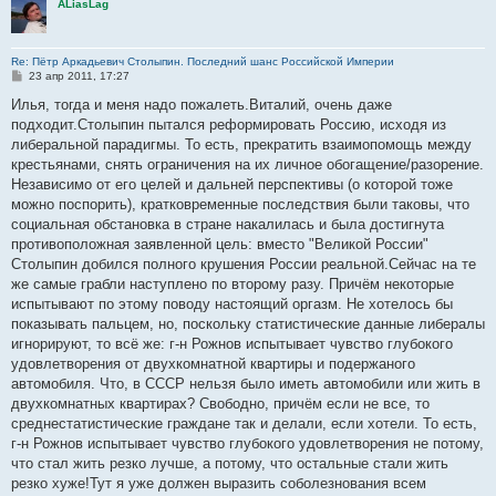
ALiasLag
Re: Пётр Аркадьевич Столыпин. Последний шанс Российской Империи
С
23 апр 2011, 17:27
о
о
Илья, тогда и меня надо пожалеть.Виталий, очень даже
б
подходит.Столыпин пытался реформировать Россию, исходя из
щ
е
либеральной парадигмы. То есть, прекратить взаимопомощь между
н
крестьянами, снять ограничения на их личное обогащение/разорение.
и
е
Независимо от его целей и дальней перспективы (о которой тоже
можно поспорить), кратковременные последствия были таковы, что
социальная обстановка в стране накалилась и была достигнута
противоположная заявленной цель: вместо "Великой России"
Столыпин добился полного крушения России реальной.Сейчас на те
же самые грабли наступлено по второму разу. Причём некоторые
испытывают по этому поводу настоящий оргазм. Не хотелось бы
показывать пальцем, но, поскольку статистические данные либералы
игнорируют, то всё же: г-н Рожнов испытывает чувство глубокого
удовлетворения от двухкомнатной квартиры и подержаного
автомобиля. Что, в СССР нельзя было иметь автомобили или жить в
двухкомнатных квартирах? Свободно, причём если не все, то
среднестатистические граждане так и делали, если хотели. То есть,
г-н Рожнов испытывает чувство глубокого удовлетворения не потому,
что стал жить резко лучше, а потому, что остальные стали жить
резко хуже!Тут я уже должен выразить соболезнования всем