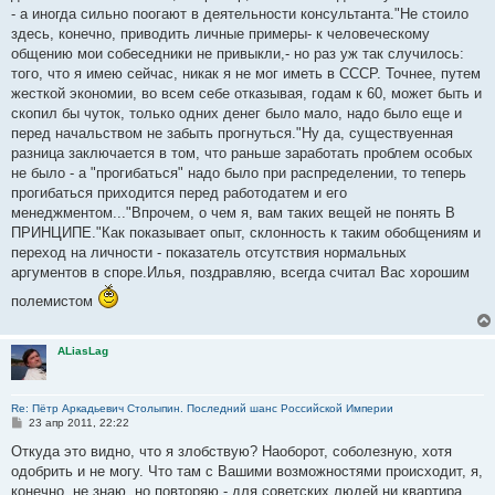
- а иногда сильно поогают в деятельности консультанта."Не стоило
здесь, конечно, приводить личные примеры- к человеческому
общению мои собеседники не привыкли,- но раз уж так случилось:
того, что я имею сейчас, никак я не мог иметь в СССР. Точнее, путем
жесткой экономии, во всем себе отказывая, годам к 60, может быть и
скопил бы чуток, только одних денег было мало, надо было еще и
перед начальством не забыть прогнуться."Ну да, существуенная
разница заключается в том, что раньше заработать проблем особых
не было - а "прогибаться" надо было при распределении, то теперь
прогибаться приходится перед работодатем и его
менеджментом..."Впрочем, о чем я, вам таких вещей не понять В
ПРИНЦИПЕ."Как показывает опыт, склонность к таким обобщениям и
переход на личности - показатель отсутствия нормальных
аргументов в споре.Илья, поздравляю, всегда считал Вас хорошим
полемистом
ALiasLag
Re: Пётр Аркадьевич Столыпин. Последний шанс Российской Империи
С
23 апр 2011, 22:22
о
о
Откуда это видно, что я злобствую? Наоборот, соболезную, хотя
б
одобрить и не могу. Что там с Вашими возможностями происходит, я,
щ
е
конечно, не знаю, но повторяю - для советских людей ни квартира,