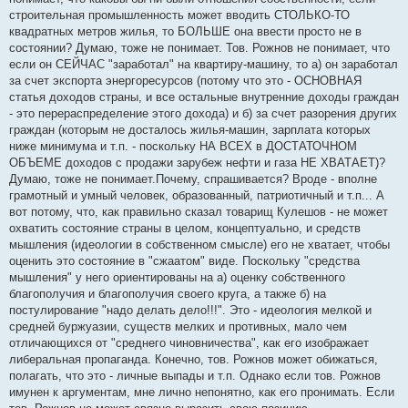
строительная промышленность может вводить СТОЛЬКО-ТО
квадратных метров жилья, то БОЛЬШЕ она ввести просто не в
состоянии? Думаю, тоже не понимает. Тов. Рожнов не понимает, что
если он СЕЙЧАС "заработал" на квартиру-машину, то а) он заработал
за счет экспорта энергоресурсов (потому что это - ОСНОВНАЯ
статья доходов страны, и все остальные внутренние доходы граждан
- это перераспределение этого дохода) и б) за счет разорения других
граждан (которым не досталось жилья-машин, зарплата которых
ниже минимума и т.п. - поскольку НА ВСЕХ в ДОСТАТОЧНОМ
ОБЪЕМЕ доходов с продажи зарубеж нефти и газа НЕ ХВАТАЕТ)?
Думаю, тоже не понимает.Почему, спрашивается? Вроде - вполне
грамотный и умный человек, образованный, патриотичный и т.п... А
вот потому, что, как правильно сказал товарищ Кулешов - не может
охватить состояние страны в целом, концептуально, и средств
мышления (идеологии в собственном смысле) его не хватает, чтобы
оценить это состояние в "сжаатом" виде. Поскольку "средства
мышления" у него ориентированы на а) оценку собственного
благополучия и благополучия своего круга, а также б) на
постулирование "надо делать дело!!!". Это - идеология мелкой и
средней буржуазии, существ мелких и противных, мало чем
отличающихся от "среднего чиновничества", как его изображает
либеральная пропаганда. Конечно, тов. Рожнов может обижаться,
полагать, что это - личные выпады и т.п. Однако если тов. Рожнов
имунен к аргументам, мне лично непонятно, как его пронимать. Если