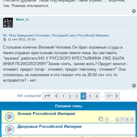
считаете дураком" лишь подтверждает такие упреки......впрочем,
тов. Рожнов откланялся.
Wave_is
Re: Пётр Аркадьевич Столыпин. Последний шанс Российской Империи
С
11 сен 2011, 23:14
о
о
Столыпин конечно Великий Человек.Он брал огромные ссуды в
б
банке,отдавал крестьянам лучшие земли лишь бы заставить
щ
е
"мужика" работать!НО У РУССКОГО КРЕСТЬЯНИНА УЖЕ БЫЛА
н
ИНАЯ ПСИХОЛОГИЯ!!!"Зачем сеять, зачем жать? Придет монгол -
и
е
отнимет, придет татар - отнимет, придет тевтонец - отнимет!" Она
сложилась за поколения и кто сказал что за 30-50 лет что то
исправится? - нет.
Страница
4
из
17
1
2
3
4
5
6
17
Пред.
След.
409 сообщений
…
Похожие темы
Агония Российской Империи
1
6
7
8
9
…
Дворовые Российской Империи