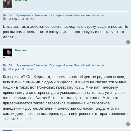
Re: Пётр Аркадьевич Столыпин. Последний шанс Российской Империи
С
23 апр 2011, 01:53
о
о
Виталий, так и хочется оспорить последнюю строку вашего поста. Но
б
раз вы сами предлагаете закруглиться, соглашусь и не стану этого
щ
е
делать.
н
и
е
Rtemka
Re: Пётр Аркадьевич Столыпин. Последний шанс Российской Империи
С
23 апр 2011, 14:28
о
о
Как причем? Он, бедолага, в нормальном обществе родился-вырос,
б
всю жизнь с умными людьми общался, и у него на глазах эти умные
щ
е
люди - в таких вот Рожновых превратились... Мне вот, человеку
н
привычному и со стороны, да и успокоилась оголтелось уже - а все
и
е
одно неприятно... Алексей, те, кто голосует - это одно. А те, кто
придерживается такого стереотипа мышления и стереотипа
поведения - другое.Виталий - полностью согласен. Беда, что, на
самом деле, пока не выведешь врага внутреннего, от врага внешнего
- не отобьешься.