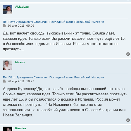
ALiasLag
Re: Пётр Аркадьевич Столыпин. Последний шанс Российской Империи
С
20 апр 2011, 05:06
о
о
Да, вот насчёт свободы высказываний - эт точно. Собака лает,
б
караван идёт. Только если Вы рассчитываете протянуть ещё лет 15,
щ
е
я бы позаботился о домике в Испании. Россия может столько не
н
протянуть...
и
е
Мижко
Re: Пётр Аркадьевич Столыпин. Последний шанс Российской Империи
С
20 апр 2011, 10:27
о
о
Андоею Кулешову"Да, вот насчёт свободы высказываний - эт точно.
б
Собака лает, караван идёт. Только если Вы рассчитываете протянуть
щ
е
ещё лет 15, я бы позаботился о домике в Испании. Россия может
н
столько не протянуть... "На Испанию я бы тоже не стал
и
е
закладываться - а то арабский учить неохота.Скорее Австралия или
Новая Зеландия.
Rtemka