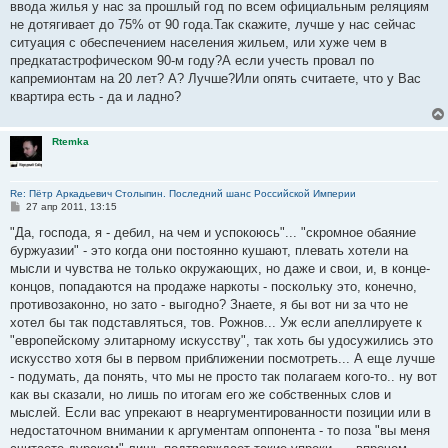
ввода жилья у нас за прошлый год по всем официальным реляциям
не дотягивает до 75% от 90 года.Так скажите, лучше у нас сейчас
ситуация с обеспечением населения жильем, или хуже чем в
предкатастрофическом 90-м году?А если учесть провал по
капремионтам на 20 лет? А? Лучше?Или опять считаете, что у Вас
квартира есть - да и ладно?
Rtemka
Re: Пётр Аркадьевич Столыпин. Последний шанс Российской Империи
С
27 апр 2011, 13:15
о
о
"Да, господа, я - дебил, на чем и успокоюсь"... "скромное обаяние
б
буржуазии" - это когда они постоянно кушают, плевать хотели на
щ
е
мысли и чувства не только окружающих, но даже и свои, и, в конце-
н
концов, попадаются на продаже наркоты - поскольку это, конечно,
и
е
противозаконно, но зато - выгодно? Знаете, я бы вот ни за что не
хотел бы так подставляться, тов. Рожнов... Уж если апеллируете к
"европейскому элитарному искусству", так хоть бы удосужились это
искусство хотя бы в первом приближении посмотреть... А еще лучше
- подумать, да понять, что мы не просто так полагаем кого-то.. ну вот
как вы сказали, но лишь по итогам его же собственных слов и
мыслей. Если вас упрекают в неаргументированности позиции или в
недостаточном внимании к аргументам оппонента - то поза "вы меня