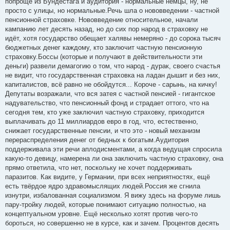
попроще из Бундестага и аудитория - нормальные немцы, ну, не
просто с улицы, но нормальные.Речь шла о нововведении - частной
пенсионной страховке. Нововведение относительное, начали
кампанию лет десять назад, но до сих пор народ в страховку не
идёт, хотя государство обещает халявы немеряно - до сорока тысяч
бюджетных денег каждому, кто заключит частную пенсионную
страховку.Боссы (которые и получают в действительности эти
деньги) развели демагогию о том, что народ - дурак, своего счастья
не видит, что государственная страховка на ладан дышит и без них,
капиталистов, всё равно не обойдутся... Короче - сарынь, на кичку!
Депутаты возражали, что вся затея с частной пенсией - гигантское
надувательство, что пенсионный фонд и страдает оттого, что на
сегодня тем, кто уже заключил частную страховку, приходится
выплачивать до 11 миллиардов евро в год, что, естественно,
снижает государственные пенсии, и что это - новый механизм
перераспределения денег от бедных к богатым.Аудитория
поддерживала эти речи аплодисментами, а когда ведущая спросила
какую-то девицу, намерена ли она заключить частную страховку, она
прямо ответила, что нет, поскольку не хочет поддерживать
паразитов. Как видите, у Германии, при всех неприятностях, ещё
есть твёрдое ядро здравомыслящих людей.Россия же сгнила
изнутри, избалованная социализмом. Я вижу здесь на форуме лишь
пару-тройку людей, которые понимают ситуацию полностью, на
концептуальном уровне. Ещё несколько хотят против чего-то
бороться, но совершенно не в курсе, как и зачем. Процентов десять