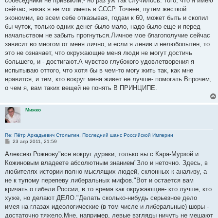
собеседники не привыкли,- но раз уж так случилось: того, что я имею
сейчас, никак я не мог иметь в СССР. Точнее, путем жесткой
экономии, во всем себе отказывая, годам к 60, может быть и скопил
бы чуток, только одних денег было мало, надо было еще и перед
начальством не забыть прогнуться.Личное мое благополучие сейчас
зависит во многом от меня лично, и если я ленив и нелюбопытен, то
это не означает, что окружающие меня люди не могут достичь
большего, и - достигают.А чувство глубокого удовлетворения я
испытываю оттого, что хотя бы в чем-то могу жить так, как мне
нравится, и тем, кто вокруг меня живет не лучше- помогать.Впрочем,
о чем я, вам таких вещей не понять В ПРИНЦИПЕ.
Мижко
Re: Пётр Аркадьевич Столыпин. Последний шанс Российской Империи
С
23 апр 2011, 21:59
о
о
Алексею Рожнову"все вокруг дураки, только вы с Кара-Мурзой и
б
Кожиновым владеете абсолютным знанием"Зло и неточно. Здесь, в
щ
е
любителях истории полно мыслящих людей, склонных к анализу, а
н
не к тупому перепеву либеральных мифов."Вот и остается вам
и
е
кричать о гибели России, в то время как окружающие- кто лучше, кто
хуже, но делают ДЕЛО."Делать сколько-нибудь серьезное дело
имея на глазах идеологические (в том числе и либеральные) шоры -
достаточно тяжело.Мне, например, левые взгляды ничуть не мешают