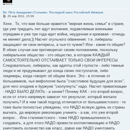
Re: Пётр Аркадьевич Столыпин. Последний шанс Российской Империи
С
20 апр 2011, 15:38
о
о
Хехе.. То, что вам больше нравится "мирная жизнь семьи" в стране,
б
где уже тридцать лет идут волнения, подавляемые военными
щ
е
отрядами и уже три года идет война, неудачная и кровавая - отнюдь
н
не меняет дела;)) Насчет огульного обвинения: т.е. либералы
и
е
защищают не свои интересы, а чьи-то чужие? Или - какие-то общие?
В обоих случая они противоречат своим положениям, поскольку
либеральное общество - это общество, в котором КАЖДЫЙ
САМОСТОЯТЕЛЬНО ОТСТАИВАЕТ ТОЛЬКО СВОИ ИНТЕРЕСЫ.
Следовательно, либералы, как адепты этой глупости - либо темные
люди и не продумывают до конца своих поступлатов, либо
лицемеры, когда говорят об общем благе. Это - в отличие от
большевиков, чья мифология была "счастливое будущее для всех",
для чего злодеев и буржуев "сколупнуть" надо. Насчет приватизации
- НАДО БЫЛО ДЕЛАТЬ - а зачем? Почему КАК - это второй вопрос,
если от этого напрямую зависит тот результат, который желали
получить? И в чем такой подход отличается от большевистского - те
тоже были полностью убеждены, что НАДО всякую дрянь из страны
выгнать, да мировую революцию учинить - а как, это уже второй
вопрос... Или сталинистского - тоже НАДО промышленность
создавать, а для этого НАДО провести коллективизацию и НАДО
уничтожить кулачество как класс, равно как НАДО уничтожить