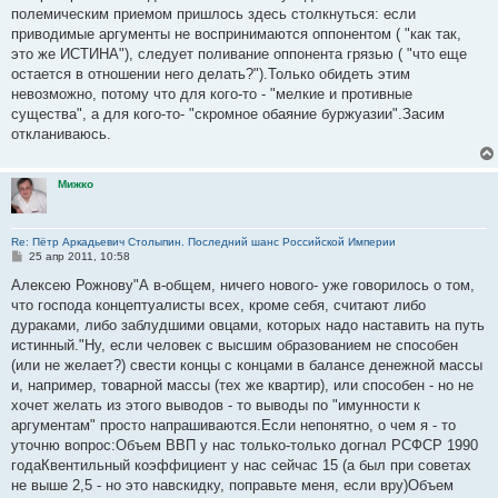
полемическим приемом пришлось здесь столкнуться: если
приводимые аргументы не воспринимаются оппонентом ( "как так,
это же ИСТИНА"), следует поливание оппонента грязью ( "что еще
остается в отношении него делать?").Только обидеть этим
невозможно, потому что для кого-то - "мелкие и противные
существа", а для кого-то- "скромное обаяние буржуазии".Засим
откланиваюсь.
Мижко
Re: Пётр Аркадьевич Столыпин. Последний шанс Российской Империи
С
25 апр 2011, 10:58
о
о
Алексею Рожнову"А в-общем, ничего нового- уже говорилось о том,
б
что господа концептуалисты всех, кроме себя, считают либо
щ
е
дураками, либо заблудшими овцами, которых надо наставить на путь
н
истинный."Ну, если человек с высшим образованием не способен
и
е
(или не желает?) свести концы с концами в балансе денежной массы
и, например, товарной массы (тех же квартир), или способен - но не
хочет желать из этого выводов - то выводы по "имунности к
аргументам" просто напрашиваются.Если непонятно, о чем я - то
уточню вопрос:Объем ВВП у нас только-только догнал РСФСР 1990
годаКвентильный коэффициент у нас сейчас 15 (а был при советах
не выше 2,5 - но это навскидку, поправьте меня, если вру)Объем