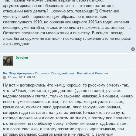
тов. Рожнов не может связно выразить свою позицию,
аргументированно ее обосновать и т.п. - что еще остается в
отношении него делать? ...скучно это, товарищи:((( Отчетливо
чувствую себя черносотенцем образца не относительно
благополучного 1910, но образца кошмарного 1916-го года: империя
очевидно уже погибла, и спасти ее никто не сможет, а остальное - ...
Остается предаваться меланхолии и пьянству. В общем, всему,
лишь бы за оружие не взяться - поскольку пложение это не исправит,
лишь ухудшит.
Debelen
Re: Пётр Аркадьевич Столыпин. Последний шанс Российской Империи
С
25 апр 2011, 00:01
о
о
Ну вот и договорились.Что немцу хорошо, то русскому смерть- так,
б
что ли? Был, помнится, один деятель ( да не он один), русских
щ
е
недочеловеками считал, только закончил неважно.А в-общем, ничего
н
нового- уже говорилось о том, что господа концептуалисты всех,
и
е
кроме себя, считают либо дураками, либо заблудшими овцами,
которых надо наставить на путь истинный.Только что это за путь,
господа державники и сами толком не знают, а потому все сводится
к стенаниям по погибшему совку, гибели империи и т.д.Беда в том,
что совок еще жив, а потому развитие страны идет темпами, при
которых реальных сдвигов многие и не увидят. С занятным