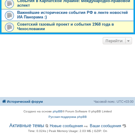
События в Карпатской Украине: международно-правовой
аспект
Важнейшие исторические события РФ в ленте новостей
ИА Панорама :)
Советский газовый проект и события 1968 года в
Чехословакии
Перейти
Исторический форум
Часовой пояс:
UTC+03:00
Создано на основе
phpBB
® Forum Software © phpBB Limited
Русская поддержка phpBB
Активные темы
Ҩ
Новые сообщения
ᨕ
Ваши сообщения
ᎂ
Time: 0.024s
| Peak Memory Usage: 2.03 МБ | GZIP: On