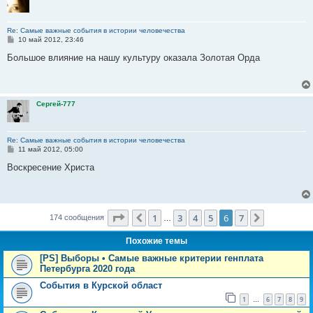
Re: Самые важные события в истории человечества
С
10 май 2012, 23:46
о
о
Большое влияние на нашу культуру оказала Золотая Орда
б
щ
е
н
и
Сергей-777
е
Re: Самые важные события в истории человечества
С
11 май 2012, 05:00
о
о
Воскресение Христа
б
щ
е
н
и
Страница
6
из
7
е
1
3
4
5
6
7
Пред.
След.
174 сообщения
…
Похожие темы
[PS] Выборы • Самые важные критерии генплата
Петербурга 2020 года
События в Курской област
1
6
7
8
9
…