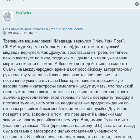
RusTurist
Re: Самые важные события в истории человечества
С
29 мар 2012, 04:05
о
о
Трепещите ющечеловеки!!!Медведь вернулся ("New York Post",
б
США)Артур Хер-ман (Arthur Her-man)Дело в том, что русский
щ
е
медведь вернулся. Как Дракула, восставший из гроба, он теперь
н
важно шествует по миру, тогда как мы думали, что он уже давно
и
е
мертв и покоится в земле. А беспомощные действия президента
Обамы на международной арене дают российскому авторитарному
руководству уникальный шанс расширить свое влияние – и
постепенно уменьшать наше.Некоторые поверят в российскую
версию причин катастрофы самолета и будут думать, что польский
пилот умышленно рисковал жизнью президента и всего верхнего
эшелона руководителей этой страны, пытаясь совершить посадку в
плотном тумане, несмотря на неоднократные предупреждения со
стороны российской наземной диспетчерской службы. Другие не
поверят в это, вспомнив о том, что президент Качиньский был
заклятым врагом российского премьера Владимира Путина и что
ужасная путинская ФСБ (пришедшая на смену КГБ) шесть лет назад
была связана с заговором с целью отравления украинского
президента. В любом случае следует ожидать нового и, возможно,