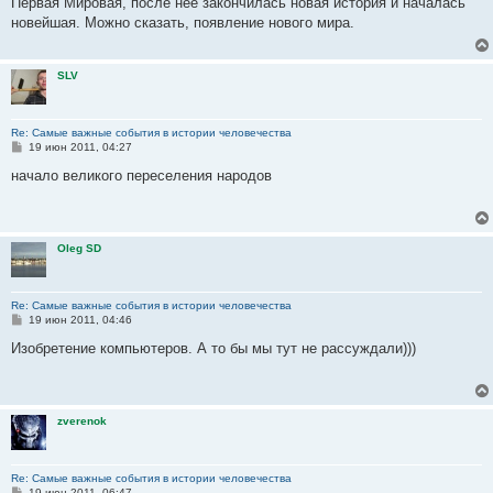
Первая Мировая, после нее закончилась новая история и началась
б
новейшая. Можно сказать, появление нового мира.
щ
е
н
и
SLV
е
Re: Самые важные события в истории человечества
С
19 июн 2011, 04:27
о
о
начало великого переселения народов
б
щ
е
н
и
Oleg SD
е
Re: Самые важные события в истории человечества
С
19 июн 2011, 04:46
о
о
Изобретение компьютеров. А то бы мы тут не рассуждали)))
б
щ
е
н
и
zverenok
е
Re: Самые важные события в истории человечества
С
19 июн 2011, 06:47