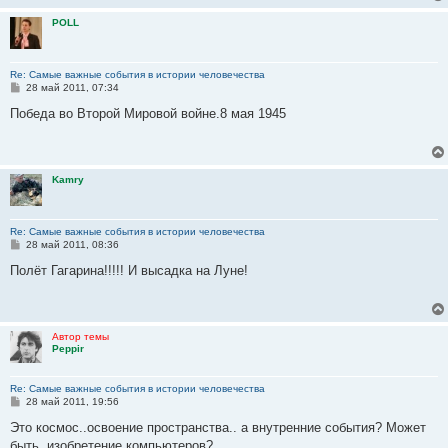
н
и
POLL
е
Re: Самые важные события в истории человечества
С
28 май 2011, 07:34
о
о
Победа во Второй Мировой войне.8 мая 1945
б
щ
е
н
и
Kamry
е
Re: Самые важные события в истории человечества
С
28 май 2011, 08:36
о
о
Полёт Гагарина!!!!! И высадка на Луне!
б
щ
е
н
и
Автор темы
е
Рерpir
Re: Самые важные события в истории человечества
С
28 май 2011, 19:56
о
о
Это космос..освоение пространства.. а внутренние события? Может
б
быть, изобретение компьютеров?