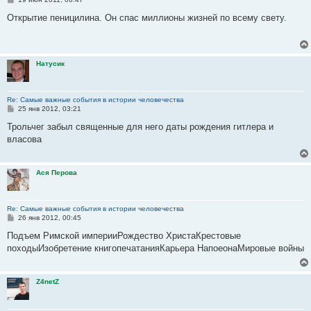
о
о
Открытие пеницилина. Он спас миллионы жизней по всему свету.
б
щ
е
н
и
Натусик
е
Re: Самые важные события в истории человечества
С
25 янв 2012, 03:21
о
о
Трольчег забыл священные для него даты рождения гитлера и
б
власова
щ
е
н
и
Ася Перова
е
Re: Самые важные события в истории человечества
С
26 янв 2012, 00:45
о
о
Подъем Римской империиРождество ХристаКрестовые
б
походыИзобретение книгопечатанияКарьера НапоеонаМировые войны
щ
е
н
и
Z4netZ
е