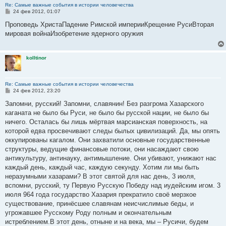
Re: Самые важные события в истории человечества
С
24 фев 2012, 01:07
о
о
Проповедь ХристаПадение Римской империиКрещение РусиВторая
б
мировая войнаИзобретение ядерного оружия
щ
е
н
и
kolltinor
е
Re: Самые важные события в истории человечества
С
24 фев 2012, 23:20
о
о
Запомни, русский! Запомни, славянин! Без разгрома Хазарского
б
каганата не было бы Руси, не было бы русской нации, не было бы
щ
е
ничего. Осталась бы лишь мёртвая марсианская поверхность, на
н
которой едва просвечивают следы былых цивилизаций. Да, мы опять
и
е
оккупированы кагалом. Они захватили основные государственные
структуры, ведущие финансовые потоки, они насаждают свою
антикультуру, антинауку, антимышление. Они убивают, унижают нас
каждый день, каждый час, каждую секунду. Хотим ли мы быть
неразумными хазарами? В этот святой для нас день, 3 июля,
вспомни, русский, ту Первую Русскую Победу над иудейским игом. 3
июля 964 года государство Хазария прекратило своё мерзкое
существование, принёсшее славянам неисчислимые беды, и
угрожавшее Русскому Роду полным и окончательным
истреблением.В этот день, отныне и на века, мы – Русичи, будем