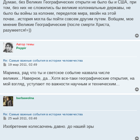
о
Думаю, без Великих Географических открыти не было бы и США, при
б
том, без них не сложились бы великие колониальные державы, не
щ
е
было бы войны за колонии, переделов мира, ввойн на этой
н
почве...история могла бы пойти совсем другим путем. Вобщем, мое
и
е
мнение Великие Географические (после смерти Христа,
разумеется!=))
Автор темы
Рерpir
Re: Самые важные события в истории человечества
С
19 мар 2011, 02:49
о
о
Маринка, рад что ты и светское событие назвала числе
б
великих...Наверное, да...Хотя все-таки географические открытия, на
щ
е
мой взгляд, уступают по важности научным и техническим...
н
и
е
barbawolna
Re: Самые важные события в истории человечества
С
25 май 2011, 03:46
о
о
Изобретение колесаочень давно. до нашей эры
б
щ
е