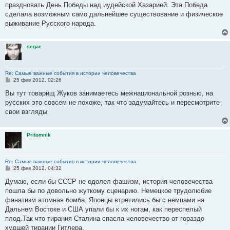
праздновать День Победы над иудейской Хазарией. Эта Победа
сделала возможным само дальнейшее существование и физическое
выживание Русского народа.
segar
Re: Самые важные события в истории человечества
С
25 фев 2012, 02:26
о
о
Вы тут товарищ Жуков занимаетесь межнациональной рознью, на
б
русских это совсем не похоже, так что задумайтесь и пересмотрите
щ
е
свои взгляды
н
и
е
Pritomnik
Re: Самые важные события в истории человечества
С
25 фев 2012, 04:32
о
о
Думаю, если бы СССР не одолел фашизм, история человечества
б
пошла бы по довольно жуткому сценарию. Немецкое трудолюбие
щ
е
фанатизм атомная бомба. Японцы втретились бы с немцами на
н
Дальнем Востоке и США упали бы к их ногам, как переспелый
и
е
плод.Так что тирания Сталина спасла человечество от гораздо
худшей тирании Гитлера.