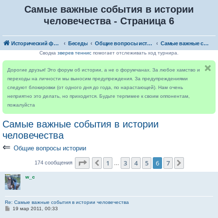
Самые важные события в истории
человечества - Страница 6
Исторический форум
Беседы
Общие вопросы истории
Самые важные события в истории человечества
Сводка
зверев теннис
помогает отслеживать ход турнира.
Дорогие друзья! Это форум об истории, а не о форумчанах. За любое хамство и
переходы на личности мы выносим предупреждения. За предупреждениями
следуют блокировки (от одного дня до года, по нарастающей). Нам очень
неприятно это делать, но приходится. Будьте терпимее к своим оппонентам,
пожалуйста
Самые важные события в истории
человечества
⇐
Общие вопросы истории
Страница
6
из
7
1
3
4
5
6
7
Пред.
След.
174 сообщения
…
w_c
Re: Самые важные события в истории человечества
С
19 мар 2011, 00:33
о