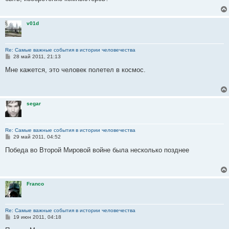
щ
е
н
и
v01d
е
Re: Самые важные события в истории человечества
С
28 май 2011, 21:13
о
о
Мне кажется, это человек полетел в космос.
б
щ
е
н
и
segar
е
Re: Самые важные события в истории человечества
С
29 май 2011, 04:52
о
о
Победа во Второй Мировой войне была несколько позднее
б
щ
е
н
и
Franco
е
Re: Самые важные события в истории человечества
С
19 июн 2011, 04:18
о
о