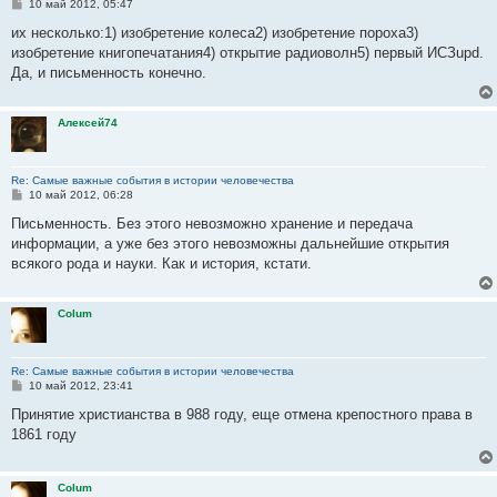
С
10 май 2012, 05:47
о
о
их несколько:1) изобретение колеса2) изобретение пороха3)
б
изобретение книгопечатания4) открытие радиоволн5) первый ИСЗupd.
щ
е
Да, и письменность конечно.
н
и
е
Алексей74
Re: Самые важные события в истории человечества
С
10 май 2012, 06:28
о
о
Письменность. Без этого невозможно хранение и передача
б
информации, а уже без этого невозможны дальнейшие открытия
щ
е
всякого рода и науки. Как и история, кстати.
н
и
е
Colum
Re: Самые важные события в истории человечества
С
10 май 2012, 23:41
о
о
Принятие христианства в 988 году, еще отмена крепостного права в
б
1861 году
щ
е
н
и
Colum
е