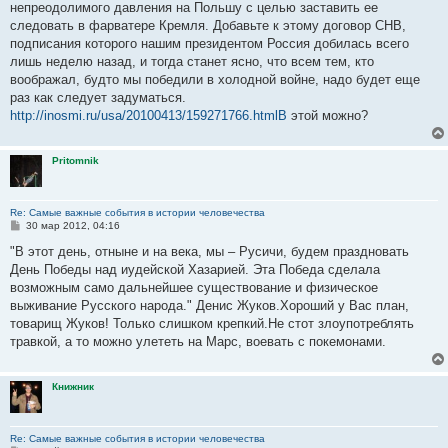
непреодолимого давления на Польшу с целью заставить ее
следовать в фарватере Кремля. Добавьте к этому договор СНВ,
подписания которого нашим президентом Россия добилась всего
лишь неделю назад, и тогда станет ясно, что всем тем, кто
воображал, будто мы победили в холодной войне, надо будет еще
раз как следует задуматься.
http://inosmi.ru/usa/20100413/159271766.htmlВ
этой можно?
Pritomnik
Re: Самые важные события в истории человечества
С
30 мар 2012, 04:16
о
о
"В этот день, отныне и на века, мы – Русичи, будем праздновать
б
День Победы над иудейской Хазарией. Эта Победа сделала
щ
е
возможным само дальнейшее существование и физическое
н
выживание Русского народа." Денис Жуков.Хороший у Вас план,
и
е
товарищ Жуков! Только слишком крепкий.Не стот злоупотреблять
травкой, а то можно улететь на Марс, воевать с покемонами.
Книжник
Re: Самые важные события в истории человечества