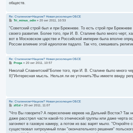
обществ.
Re: Сталинизм=Нацизм? Новая резолюция ОБСЕ
С
Tri_minus_odin
»
20 окт 2011, 10:53
о
о
"Советский строй был и при Брежневе. То есть строй при Брежневе
б
своего развития. Более того, при И. В. Сталине было много черт, 
щ
е
вот в Московском царстве и Российской империи была вполне опред
н
России влияние этой идеологии падало. Так что, смешивать религию
и
е
Re: Сталинизм=Нацизм? Новая резолюция ОБСЕ
С
Proga
»
20 окт 2011, 10:57
о
о
Николай Славнитский"Более того, при И. В. Сталине было много ч
б
II)"Интересная мысль. Нельзя ли ее уточнить?Вы имеете ввиду реп
щ
е
н
и
е
Re: Сталинизм=Нацизм? Новая резолюция ОБСЕ
С
z01d
»
20 окт 2011, 11:07
о
о
"Что Вы говорите? А переселение евреев на Дальний Восток? Так н
б
даже расстрел части какой-то этнической группы или даже черта ос
щ
е
загоняют в газовую камеру, а потом из вас варят мыло. "Откройте 
н
существовал хитроумный план "окончательного решения" польского
и