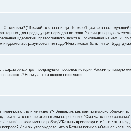
 = Сталинизм? )"В какой-то степени, да. То же общество в последующий 
характерных для предыдущих периодов истории России (в первую очередь,
еленная идеология "православного царства", основанная на нем. И, по
 и идеологию, разумеется, не надо"Илья, может быть, и так. Буду думат
ерт, характерных для предыдущих периодов истории России (в первую оч
рессивность? Если да, то я скорее несогласен.
е планировал, или не успел?"- Вениамин, как вам популярно объяснить.
едлости - это еще не окончательное решение. "Окончательное решение" 
сс Ленина" - какую именно работу?"Катынь присовокупите." - а Катынь з
 вопроса? Или вы утверждаете, что в Катыни погибла бОльшая часть по