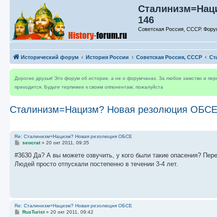
Сталинизм=Наци
146
Советская Россия, СССР. Фору
Исторический форум
История России
Советская Россия, СССР
Ст
Дорогие друзья! Это форум об истории, а не о форумчанах. За любое хамство и пе
приходится. Будьте терпимее к своим оппонентам, пожалуйста
Сталинизм=Нацизм? Новая резолюция ОБС
Re: Сталинизм=Нацизм? Новая резолюция ОБСЕ
С
seocrat
»
20 окт 2011, 09:35
о
о
#3630 Да? А вы можете озвучить, у кого были такие опасения? Пере
б
Людей просто отпускали постепенно в течении 3-4 лет.
щ
е
н
и
е
Re: Сталинизм=Нацизм? Новая резолюция ОБСЕ
С
RusTurist
»
20 окт 2011, 09:42