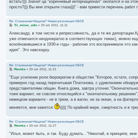
е
встать!))) Значит ца "коричневый интернационал" окопался и на это
просто?))) Вы мне открыли глаза)))" - вам привести перечень работ
Re: Сталинизм=Нацизм? Новая резолюция ОБСЕ
С
Tri_minus_odin
»
20 окт 2011, 11:11
о
о
Александр, в том числе и репрессивность, да и те же депортации.К
б
уже отмечался неоднократно в соответствующих темах), можно еще
щ
е
возобновившиеся в 1930-е годы - рабочие это воспринимали это к
н
идея". Это навскидку.
и
е
Re: Сталинизм=Нацизм? Новая резолюция ОБСЕ
С
Rtemka
»
20 окт 2011, 11:21
о
о
"Еще усиление роли бюрократии в обществе."Которое, кстати, сопр
б
примерно год назад перечитывая Платонова, с удивлением обнаружи
щ
е
представителями общин. Книга дома, завтра уточню."Окончательное 
н
тоже вариант, не совсем относящийся к "окончательному решению", 
и
е
немецком варианте - не в трюм, а в вагон, не за океан, а на фатерл
меняется, мне кажется.
((((( По крайней мере, смертность и в тр
Re: Сталинизм=Нацизм? Новая резолюция ОБСЕ
С
Rtemka
»
20 окт 2011, 11:27
о
о
"Илья, может быть, и так. Буду думать..."Николай, в принципе, м
б