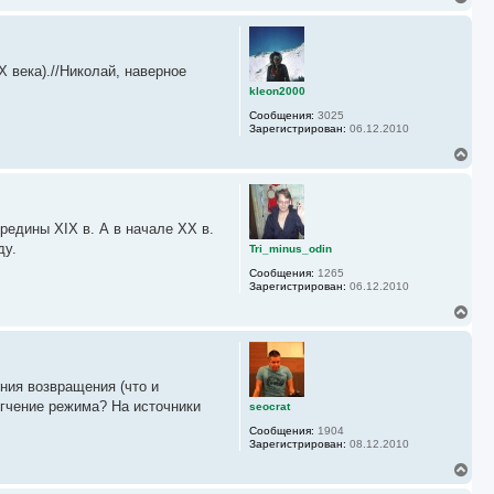
а
е
л
р
у
н
у
 века).//Николай, наверное
т
ь
kleon2000
с
Сообщения:
3025
я
Зарегистрирован:
06.12.2010
к
н
В
а
е
ч
р
а
н
л
у
у
редины XIX в. А в начале XX в.
т
ь
ду.
Tri_minus_odin
с
Сообщения:
1265
я
Зарегистрирован:
06.12.2010
к
н
В
а
е
ч
р
а
н
л
у
у
ния возвращения (что и
т
ь
ягчение режима? На источники
seocrat
с
Сообщения:
1904
я
Зарегистрирован:
08.12.2010
к
н
В
а
е