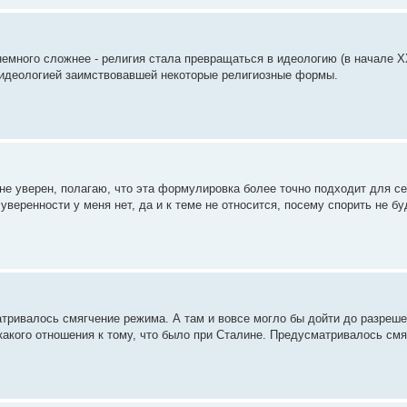
емного сложнее - религия стала превращаться в идеологию (в начале XX
л идеологией заимствовавшей некоторые религиозные формы.
 не уверен, полагаю, что эта формулировка более точно подходит для се
еренности у меня нет, да и к теме не относится, посему спорить не бу
тривалось смягчение режима. А там и вовсе могло бы дойти до разреше
икакого отношения к тому, что было при Сталине. Предусматривалось см