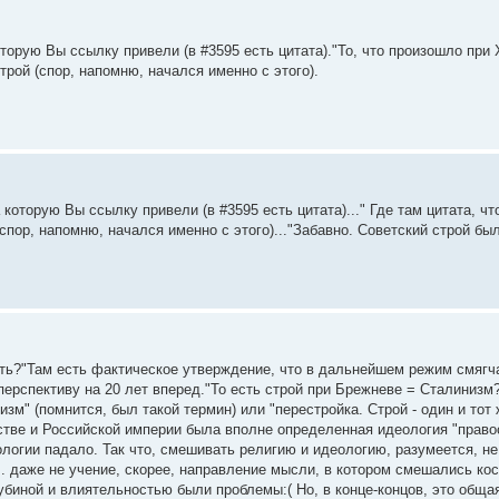
оторую Вы ссылку привели (в #3595 есть цитата)."То, что произошло при
трой (спор, напомню, начался именно с этого).
 которую Вы ссылку привели (в #3595 есть цитата)..." Где там цитата, чт
спор, напомню, начался именно с этого)..."Забавно. Советский строй бы
чить?"Там есть фактическое утверждение, что в дальнейшем режим смягча
перспективу на 20 лет вперед."То есть строй при Брежневе = Сталинизм
зм" (помнится, был такой термин) или "перестройка. Строй - один и тот 
стве и Российской империи была вполне определенная идеология "право
ологии падало. Так что, смешивать религию и идеологию, разумеется, не
. даже не учение, скорее, направление мысли, в котором смешались ко
убиной и влиятельностью были проблемы:( Но, в конце-концов, это общ