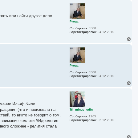
а
р
л
н
у
у
пать или найти другое дело
т
ь
Proga
с
Сообщения:
5500
я
Зарегистрирован:
04.12.2010
к
н
В
а
е
ч
р
а
н
л
у
у
т
ь
Proga
с
Сообщения:
5500
я
Зарегистрирован:
04.12.2010
к
н
В
а
е
ч
р
а
н
л
у
у
имание Илья): было
т
ь
ращения (что и произошло на
Tri_minus_odin
с
вий, то никто не говорит о том,
Сообщения:
1265
я
и внимание коллеги.//Идеология
Зарегистрирован:
06.12.2010
к
ного сложнее - религия стала
н
а
ч
В