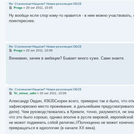
Re: Сталинизм=Нацизм? Новая резолюция ОБСЕ
С
Proga
»
20 окт 2011, 10:05
о
о
Ну вообще если спор кому-то нравится - в нем можно участвовать,
б
поинтереснее.
щ
е
н
и
е
Re: Сталинизм=Нацизм? Новая резолюция ОБСЕ
С
Proga
»
20 окт 2011, 10:06
о
о
Вениамин, зачем в амбиции? Бывает много хуже. Сами знаете.
б
щ
е
н
и
е
Re: Сталинизм=Нацизм? Новая резолюция ОБСЕ
С
Tri_minus_odin
»
20 окт 2011, 10:09
о
о
Александр Овдин, #3635Скорее всего, примерно так и было, что от
б
зафиксирвоано место проживание, в дальнейшем предусматривалос
щ
е
деле). Чем руководствовались в Кремле, точно, разумеется, не зн
н
что это было хорошо, однако вполне в русле мировой, европейской 
и
е
не может подменить собой религию,//Полноценно не может конечно
превращаться в идеологию (в начале XX века).