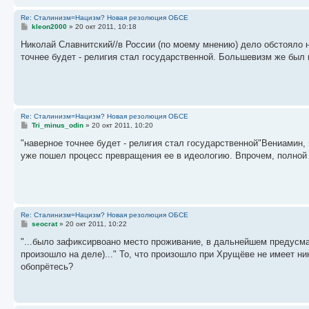
Re: Сталинизм=Нацизм? Новая резолюция ОБСЕ
С
kleon2000
»
20 окт 2011, 10:18
о
о
Николай Славнитский//в России (по моему мнению) дело обстояло н
б
точнее будет - религия стал государственной. Большевизм же бы
щ
е
н
и
е
Re: Сталинизм=Нацизм? Новая резолюция ОБСЕ
С
Tri_minus_odin
»
20 окт 2011, 10:20
о
о
"наверное точнее будет - религия стал государственной"Вениамин,
б
уже пошел процесс превращения ее в идеологию. Впрочем, полной ув
щ
е
н
и
е
Re: Сталинизм=Нацизм? Новая резолюция ОБСЕ
С
seocrat
»
20 окт 2011, 10:22
о
о
"...было зафиксирвоано место проживание, в дальнейшем предусма
б
произошло на деле)..." То, что произошло при Хрущёве не имеет н
щ
е
обопрётесь?
н
и
е