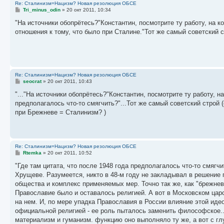
Re: Сталинизм=Нацизм? Новая резолюция ОБСЕ
С
Tri_minus_odin
»
20 окт 2011, 10:34
о
о
"На источники обопрётесь?"Константин, посмотрите ту работу, на к
б
отношения к тому, что было при Сталине."Тот же самый советский с
щ
е
н
и
е
Re: Сталинизм=Нацизм? Новая резолюция ОБСЕ
С
seocrat
»
20 окт 2011, 10:43
о
о
"..."На источники обопрётесь?"Константин, посмотрите ту работу, на
б
предполагалось что-то смягчить?"...Тот же самый советский строй (
щ
е
при Брежневе = Сталинизм? )
н
и
е
Re: Сталинизм=Нацизм? Новая резолюция ОБСЕ
С
Rtemka
»
20 окт 2011, 10:52
о
о
"Где там цитата, что после 1948 года предполагалось что-то смяг
б
Хрущеве. Разумеется, никто в 48-м году не закладывал в решение 
щ
е
общества и комплекс применяемых мер. Точно так же, как "брежневи
н
Православие было и оставалось религией. А вот в Московском цар
и
е
на нем. И, по мере упадка Православия в России влияние этой иде
официальной религией - ее роль пыталось заменить философское..
материализм и гуманизм. функцию оно выполняло ту же, а вот с гл