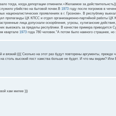
вало тогда, когда депортации отменили.=Желаемое за действительнсть)))
служило убийство на бытовой почве.В
1973
году после погромов в чечен
х националистических проявлениях в г. Грозном». В республику выеха
дел пропаганды ЦК КПСС и отдел организационно-партийной работы ЦК
 настроенные лица допускали оскорбления, угрозы, хулиганские действия
них выезжать за пределы республики. В качестве примера приводится С
вом квартале
1973
года 780 человек."А потом было намного страшнее, но 
и вязкий:(((( Сколько на этот раз будут повторены аргументы, прежде ч
ния на столь высокий пост хамства больше не будет. И что мы видим? Или
ой хам милее )))