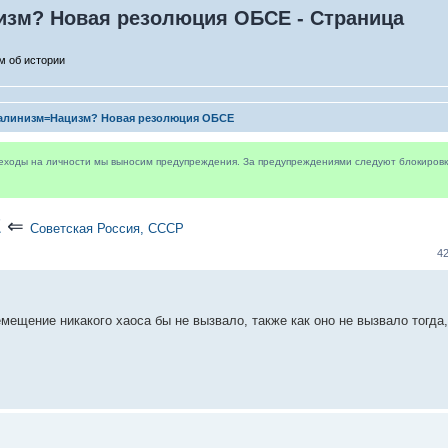
зм? Новая резолюция ОБСЕ - Страница
м об истории
алинизм=Нацизм? Новая резолюция ОБСЕ
реходы на личности мы выносим предупреждения. За предупреждениями следуют блокировки 
Е
⇐
Советская Россия, СССР
4
мещение никакого хаоса бы не вызвало, также как оно не вызвало тогда