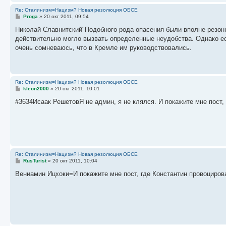
Re: Сталинизм=Нацизм? Новая резолюция ОБСЕ
С
Proga
»
20 окт 2011, 09:54
о
о
Николай Славнитский"Подобного рода опасения были вполне резон
б
действительно могло вызвать определенные неудобства. Однако ес
щ
е
очень сомневаюсь, что в Кремле им руководствовались.
н
и
е
Re: Сталинизм=Нацизм? Новая резолюция ОБСЕ
С
kleon2000
»
20 окт 2011, 10:01
о
о
#3634Исаак РешетовЯ не админ, я не клялся. И покажите мне пост,
б
щ
е
н
и
е
Re: Сталинизм=Нацизм? Новая резолюция ОБСЕ
С
RusTurist
»
20 окт 2011, 10:04
о
о
Вениамин Ицхоки=И покажите мне пост, где Константин провоцирова
б
щ
е
н
и
е