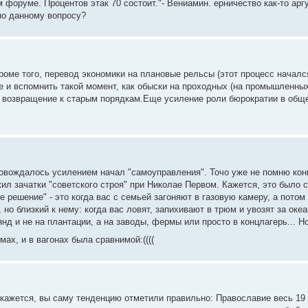
м форуме. Процентов этак 70 состоит."- Вениамин. ерничество как-то арг
 по данному вопросу?
роме того, перевод экономики на плановые рельсы (этот процесс начался
 и вспомнить такой момент, как обыски на проходных (на промышленных
ак возвращение к старым порядкам.Еще усиление роли бюрократии в обще
овождалось усилением начал "самоуправления". Точо уже не помню конк
л зачатки "советского строя" при Николае Первом. Кажется, это было с
решение" - это когда вас с семьей загоняют в газовую камеру, а потом 
но близкий к нему: когда вас ловят, запихивают в трюм и увозят за океа
янд и не на плантации, а на заводы, фермы или просто в концлагерь... Но
юмах, и в вагонах была сравнимой:((((
не кажется, вы саму тенденцию отметили правильно: Православие весь 19