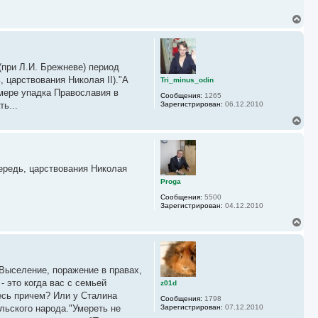
л
у
В
е
р
н
у
(при Л.И. Брежневе) период
т
ь
 царствования Николая II)."А
Tri_minus_odin
с
 мере упадка Православия в
Сообщения:
1265
я
ь...
Зарегистрирован:
06.12.2010
к
н
В
а
е
ч
р
а
н
л
у
у
ередь, царствования Николая
т
ь
Proga
с
Сообщения:
5500
я
Зарегистрирован:
04.12.2010
к
н
В
а
е
ч
р
а
н
л
у
у
 Выселение, поражение в правах,
т
ь
- это когда вас с семьей
z01d
с
десь причем? Или у Сталина
Сообщения:
1798
я
льского народа."Умереть не
Зарегистрирован:
07.12.2010
к