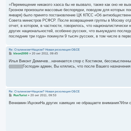
о
о
=Перемещение никакого хаоса бы не вызвало, также как оно не выз
б
Грозном произошли массовые беспорядки, поводом для которых по
щ
е
января) было принято постановление ЦК КПСС «Об антиобщественны
н
Совета министров РСФСР. После возвращения группы в Москву от
и
е
отчет, в котором, в частности, говорилось, что националистически
других национальностей, особенно русских, что вынуждало послед
последние три года» покинули 9 тысяч русских, в том числе в пер
Re: Сталинизм=Нацизм? Новая резолюция ОБСЕ
С
kleon2000
»
20 окт 2011, 09:45
о
о
Илья Виконт Демичев...начинается спор с Костиком, бессмысленный 
б
((((((((((((Господин админ, Вы клялись, что после Вашего назначе
щ
е
н
и
е
Re: Сталинизм=Нацизм? Новая резолюция ОБСЕ
С
RusTurist
»
20 окт 2011, 09:53
о
о
Вениамин ИцхокиНа других хамящих не обращаете внимания?Или св
б
щ
е
н
и
е