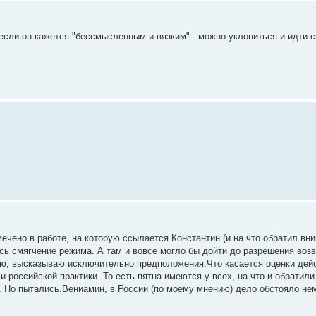
 если он кажется "бессмысленным и вязким" - можно уклониться и идти с
мечено в работе, на которую ссылается Константин (и на что обратил вн
ь смягчение режима. А там и вовсе могло бы дойти до разрешения возв
аю, высказываю исключительно предположения.Что касается оценки дейст
и российской практики. То есть пятна имеются у всех, на что и обратил
. Но пытались.Вениамин, в России (по моему мнению) дело обстояло нем