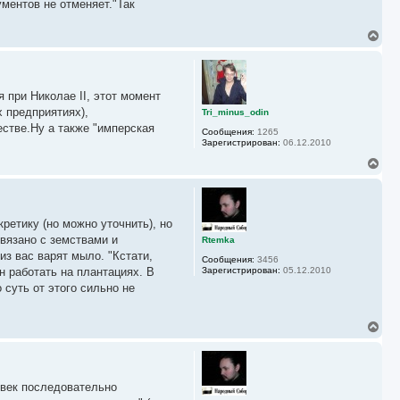
ументов не отменяет."Так
н
а
ч
В
а
е
л
р
у
н
у
 при Николае II, этот момент
т
ь
 предприятиях),
Tri_minus_odin
с
стве.Ну а также "имперская
Сообщения:
1265
я
Зарегистрирован:
06.12.2010
к
н
В
а
е
ч
р
а
н
л
у
у
ретику (но можно уточнить), но
т
ь
вязано с земствами и
Rtemka
с
из вас варят мыло. "Кстати,
Сообщения:
3456
я
н работать на плантациях. В
Зарегистрирован:
05.12.2010
к
 суть от этого сильно не
н
а
ч
а
В
л
е
у
р
н
у
 век последовательно
т