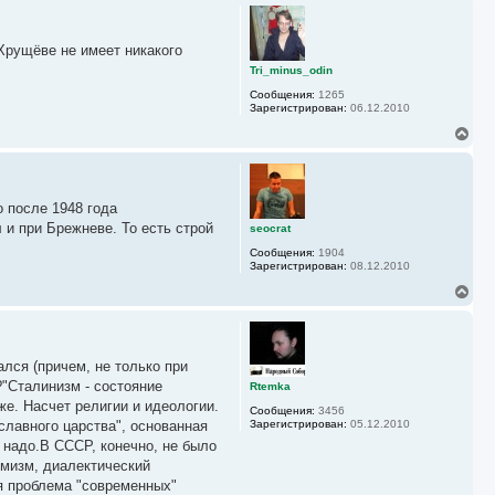
ч
р
а
н
л
у
у
 Хрущёве не имеет никакого
т
ь
Tri_minus_odin
с
Сообщения:
1265
я
Зарегистрирован:
06.12.2010
к
н
В
а
е
ч
р
а
н
л
у
у
о после 1948 года
т
ь
л и при Брежневе. То есть строй
seocrat
с
Сообщения:
1904
я
Зарегистрирован:
08.12.2010
к
н
В
а
е
ч
р
а
н
л
у
у
лся (причем, не только при
т
ь
?"Сталинизм - состояние
Rtemka
с
же. Насчет религии и идеологии.
Сообщения:
3456
я
славного царства", основанная
Зарегистрирован:
05.12.2010
к
 надо.В СССР, конечно, не было
н
а
смизм, диалектический
ч
ая проблема "современных"
а