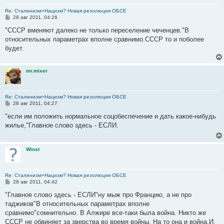
Re: Сталинизм=Нацизм? Новая резолюция ОБСЕ
С
28 авг 2011, 04:26
о
о
"СССР вменяют далеко не только переселение чеченцев."В
б
относительных параметрах вполне сравнимо.СССР то и поболее
щ
е
будет.
н
и
е
mr.mixer
Re: Сталинизм=Нацизм? Новая резолюция ОБСЕ
С
28 авг 2011, 04:27
о
о
"если им положить нормальное соцобеспечение и дать какое-нибудь
б
жилье,"Главное слово здесь - ЕСЛИ.
щ
е
н
и
Winst
е
Re: Сталинизм=Нацизм? Новая резолюция ОБСЕ
С
28 авг 2011, 04:42
о
о
"Главное слово здесь - ЕСЛИ"ну мыж про Францию, а не про
б
таджиков"В относительных параметрах вполне
щ
е
сравнимо"сомнительно. В Алжире все-таки была война. Никто же
н
СССР не обвиняет за зверства во время войны. На то она и война.И,
и