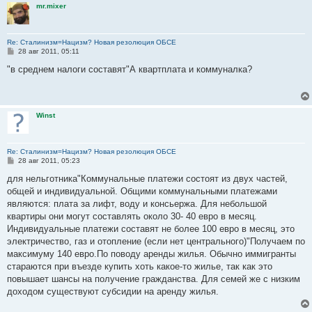
mr.mixer
Re: Сталинизм=Нацизм? Новая резолюция ОБСЕ
С
28 авг 2011, 05:11
о
о
"в среднем налоги составят"А квартплата и коммуналка?
б
щ
е
н
и
Winst
е
Re: Сталинизм=Нацизм? Новая резолюция ОБСЕ
С
28 авг 2011, 05:23
о
о
для нельготника"Коммунальные платежи состоят из двух частей,
б
общей и индивидуальной. Общими коммунальными платежами
щ
е
являются: плата за лифт, воду и консьержа. Для небольшой
н
квартиры они могут составлять около 30- 40 евро в месяц.
и
е
Индивидуальные платежи составят не более 100 евро в месяц, это
электричество, газ и отопление (если нет центрального)"Получаем по
максимуму 140 евро.По поводу аренды жилья. Обычно иммигранты
стараются при въезде купить хоть какое-то жилье, так как это
повышает шансы на получение гражданства. Для семей же с низким
доходом существуют субсидии на аренду жилья.