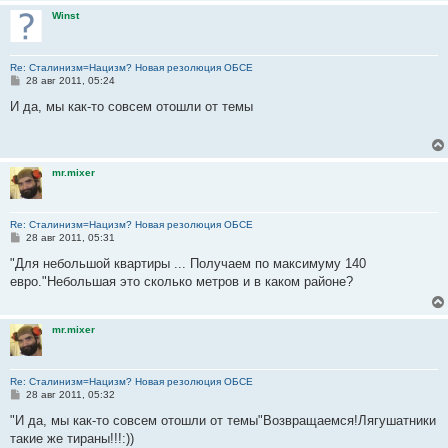
Winst
Re: Сталинизм=Нацизм? Новая резолюция ОБСЕ
С
28 авг 2011, 05:24
о
о
И да, мы как-то совсем отошли от темы
б
щ
е
н
и
mr.mixer
е
Re: Сталинизм=Нацизм? Новая резолюция ОБСЕ
С
28 авг 2011, 05:31
о
о
"Для небольшой квартиры ... Получаем по максимуму 140
б
евро."Небольшая это сколько метров и в каком районе?
щ
е
н
и
mr.mixer
е
Re: Сталинизм=Нацизм? Новая резолюция ОБСЕ
С
28 авг 2011, 05:32
о
о
"И да, мы как-то совсем отошли от темы"Возвращаемся!Лягушатники
б
такие же тираны!!!:))
щ