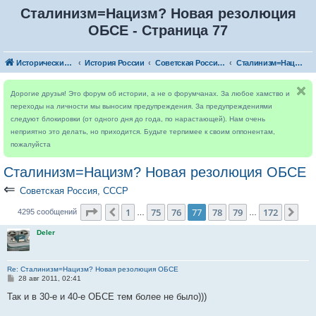
Сталинизм=Нацизм? Новая резолюция
ОБСЕ - Страница 77
Исторический форум
История России
Советская Россия, СССР
Сталинизм=Нацизм? Новая резолюция ОБСЕ
Дорогие друзья! Это форум об истории, а не о форумчанах. За любое хамство и
переходы на личности мы выносим предупреждения. За предупреждениями
следуют блокировки (от одного дня до года, по нарастающей). Нам очень
неприятно это делать, но приходится. Будьте терпимее к своим оппонентам,
пожалуйста
Сталинизм=Нацизм? Новая резолюция ОБСЕ
⇐
Советская Россия, СССР
Страница
77
из
172
1
75
76
77
78
79
172
Пред.
Сле
4295 сообщений
…
…
Deler
Re: Сталинизм=Нацизм? Новая резолюция ОБСЕ
С
28 авг 2011, 02:41
о
о
Так и в 30-е и 40-е ОБСЕ тем более не было)))
б
щ