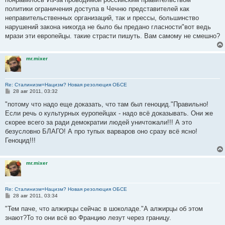
и
е
политики ограничения доступа в Чечню представителей как
неправительственных организаций, так и прессы, большинство
нарушений закона никогда не было бы предано гласности"вот ведь
мрази эти европейцы. такие страсти пишуть. Вам самому не смешно?
mr.mixer
Re: Сталинизм=Нацизм? Новая резолюция ОБСЕ
С
28 авг 2011, 03:32
о
о
"потому что надо еще доказать, что там был геноцид."Правильно!
б
Если речь о культурных еуропейцах - надо всё доказывать. Они же
щ
е
скорее всего за ради демократии людей уничтожали!!! А это
н
безусловно БЛАГО! А про тупых варваров оно сразу всё ясно!
и
е
Геноцид!!!
mr.mixer
Re: Сталинизм=Нацизм? Новая резолюция ОБСЕ
С
28 авг 2011, 03:34
о
о
"Тем паче, что алжирцы сейчас в шоколаде."А алжирцы об этом
б
знают?То то они всё во Францию лезут через границу.
щ