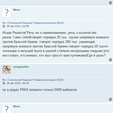
е
н
и
Winst
е
Re: Сталинизм=Нацизм? Новая резолюция ОБСЕ
С
28 авг 2011, 03:09
о
о
Исаак Решетов"Речь не о наименованиях, речь о количестве
б
разов."само собойговорят порядка 20 тыс. грузин напрямую воевало
щ
е
против Красной Армии. говорят порядка 300 тыс. украинцев
н
напрямую воевало против Красной Армии.говорят порядка 20 тысяч
и
е
чеченцев и ингушей были в разной степени нехорошими людьми (кто
восстовал, кто воевал, кто был просто преступниками)Где в разы?
sergejluzhkv
Re: Сталинизм=Нацизм? Новая резолюция ОБСЕ
С
28 авг 2011, 03:10
о
о
ну в рядах РККА воевало только 5000 вайнахов
б
щ
е
н
и
Winst
е