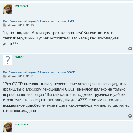
и
mr.mixer
е
Re: Сталинизм=Нацизм? Новая резолюция ОБСЕ
С
28 авг 2011, 04:19
о
о
"ну вот видите. Алжирцам грех жаловаться"Вы считаете что
б
таджики-грузчики и узбеки-строители это капец как шоколадная
щ
е
доля???
н
и
е
Winst
Re: Сталинизм=Нацизм? Новая резолюция ОБСЕ
С
28 авг 2011, 04:25
о
о
"Раз СССР вменяют в вину переселение чеченцев как геноцид, то и
б
французы с алжиром геноцидили"СССР вменяют далеко не только
щ
е
переселение чеченцев."Вы считаете что таджики-грузчики и узбеки-
н
строители это капец как шоколадная доля???"если им положить
и
е
нормальное соцобеспечение и дать какое-нибудь жилье, то да, капец
какая шоколадная.
mr.mixer