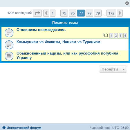
е
н
и
Страница
77
из
172
е
1
75
76
77
78
79
172
Пред.
Сле
4295 сообщений
…
…
Похожие темы
Сталинизм неомаздакизм.
1
2
3
4
Коммунизм vs Фашизм, Нацизм vs Туранизм.
Обыкновенный нацизм, или как русофобия погубила
Украину
Перейти
Исторический форум
Часовой пояс:
UTC+03:00