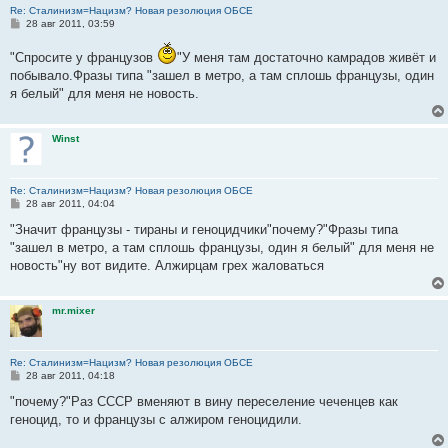
Re: Сталинизм=Нацизм? Новая резолюция ОБСЕ
С
28 авг 2011, 03:59
о
о
"Спросите у французов
"У меня там достаточно камрадов живёт и
б
щ
побывало.Фразы типа "зашел в метро, а там сплошь французы, один
е
я белый" для меня не новость.
н
и
е
Winst
Re: Сталинизм=Нацизм? Новая резолюция ОБСЕ
С
28 авг 2011, 04:04
о
о
"Значит французы - тираны и геноцидчики"почему?"Фразы типа
б
"зашел в метро, а там сплошь французы, один я белый" для меня не
щ
е
новость"ну вот видите. Алжирцам грех жаловаться
н
и
е
mr.mixer
Re: Сталинизм=Нацизм? Новая резолюция ОБСЕ
С
28 авг 2011, 04:18
о
о
"почему?"Раз СССР вменяют в вину переселение чеченцев как
б
геноцид, то и французы с алжиром геноцидили.
щ
е
н