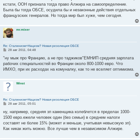
е
кстати, ООН признала тогда право Алжира на самоопределение.
Была бы тогда ОБСЕ, осудила бы и незаконные действия отдельных
французских генералов. Но тогда мир был хуже, чем сегодня.
mr.mixer
Re: Сталинизм=Нацизм? Новая резолюция ОБСЕ
С
28 авг 2011, 04:48
о
о
"ну мыж про Францию, а не про таджиков"ЕМНИП средняя зарплата
б
рабочих специальностей во Франции около 800-1000 евро. Что
щ
е
ИМХО, при их расходах на комуналку, как то не вселяет оптимизма.
н
и
е
Winst
Re: Сталинизм=Нацизм? Новая резолюция ОБСЕ
С
28 авг 2011, 05:01
о
о
ну, например, средняя зп каменщика колеблется в пределах 1000-
б
1500 евро.ежели человек один (без семьи) в среднем налоги
щ
е
составят не более 15% (может и меньше, учитывая невысокую зп).
н
Как никак жить можно. Все лучше чем в независимом Алжире.
и
е