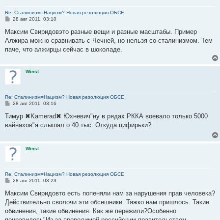
Re: Сталинизм=Нацизм? Новая резолюция ОБСЕ
С
28 авг 2011, 03:10
о
о
Максим Свиридовэто разные вещи и разные масштабы. Пример
б
Алжира можно сравнивать с Чечней, но нельзя со сталинизмом. Тем
щ
е
паче, что алжирцы сейчас в шоколаде.
н
и
е
Winst
Re: Сталинизм=Нацизм? Новая резолюция ОБСЕ
С
28 авг 2011, 03:16
о
о
Тимур ✖Kamerad✖ Юхневич"ну в рядах РККА воевало только 5000
б
вайнахов"я слышал о 40 тыс. Откуда цифирьки?
щ
е
н
и
Winst
е
Re: Сталинизм=Нацизм? Новая резолюция ОБСЕ
С
28 авг 2011, 03:23
о
о
Максим Свиридовто есть попеняли нам за нарушения прав человека?
б
Действительно сволочи эти обсешники. Тяжко нам пришлось. Такие
щ
е
обвинения, такие обвинения. Как же пережили?Особенно
н
понравилось"Из-за проводимой российским правительством