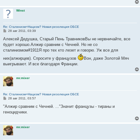
е
н
и
Winst
е
Re: Сталинизм=Нацизм? Новая резолюция ОБСЕ
С
28 авг 2011, 03:39
о
о
Алексей Дедушка, Старый Пень ТравниковВы не нервничайте, все
б
будет хорошо.Алжир сравним с Чечней. Но не со
щ
е
сталинизмом#1911Я про тех кто лезет и говорю. Уж все для
н
и
них(алжирцев). Спросите у французов
Вон, даже Золотой Мяч
е
выигрывают. И все благодаря Франции.
mr.mixer
Re: Сталинизм=Нацизм? Новая резолюция ОБСЕ
С
28 авг 2011, 03:57
о
о
"Алжир сравним с Чечней. ..."Значит французы - тираны и
б
геноцидчики.
щ
е
н
и
mr.mixer
е