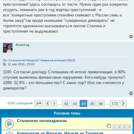
е
преступления"здесь соглашусь от части. Нужно один раз конкретно
н
осудить, поминать раз в год жертвы преступлений - и
и
е
все."конкретные преступники спокойно снимают с России семь и
более шкур"так вроде нынешние "суверенные демократы" не
торопятся однозначно высказываться против Сталина и
преступления не выдумывают
ALiasLag
Re: Сталинизм=Нацизм? Новая резолюция ОБСЕ
С
11 апр 2011, 23:02
о
о
1100: Согласно докладу Степашина об итогах приватизации, в 90%
б
случаев выявлены финансовые нарушения. Кого-нибудь тронули?
щ
е
1099: 32,9% - это большинство? С каких пор? Или так считается у
н
демократов?
и
е
Страница
44
из
172
1
42
43
44
45
46
172
Пред.
Сле
4295 сообщений
…
…
Похожие темы
Сталинизм неомаздакизм.
1
2
3
4
Коммунизм vs Фашизм, Нацизм vs Туранизм.