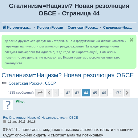
Сталинизм=Нацизм? Новая резолюция
ОБСЕ - Страница 44
Исторический форум
История России
Советская Россия, СССР
Сталинизм=Нацизм? Новая резолюция ОБСЕ
Дорогие друзья! Это форум об истории, а не о форумчанах. За любое хамство и
переходы на личности мы выносим предупреждения. За предупреждениями
следуют блокировки (от одного дня до года, по нарастающей). Нам очень
неприятно это делать, но приходится. Будьте терпимее к своим оппонентам,
пожалуйста
Сталинизм=Нацизм? Новая резолюция ОБСЕ
⇐
Советская Россия, СССР
Страница
44
из
172
1
42
43
44
45
46
172
Пред.
Сле
4295 сообщений
…
…
Winst
Re: Сталинизм=Нацизм? Новая резолюция ОБСЕ
С
11 апр 2011, 20:18
о
о
#1071"Ты пологаешь сюдяшие в высших эшелонах власти чиновники
б
будут спокойно сидеть и смотрет ькак ты потихоньку
щ