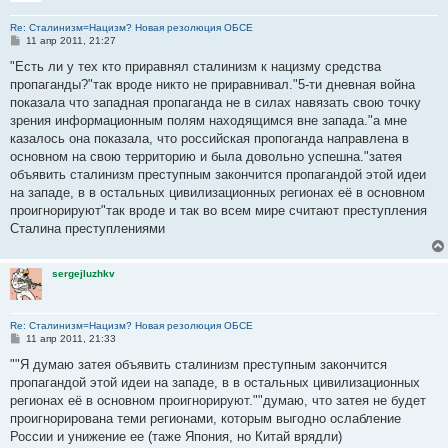
Re: Сталинизм=Нацизм? Новая резолюция ОБСЕ
С
11 апр 2011, 21:27
о
о
"Есть ли у тех кто приравнял сталинизм к нацизму средства
б
пропаганды?"так вроде никто не приравнивал."5-ти дневная война
щ
е
показала что западная пропаганда не в силах навязать свою точку
н
зрения информационным полям находящимся вне запада."а мне
и
е
казалось она показала, что российская пропоганда направлена в
основном на свою территорию и была довольно успешна."затея
объявить сталинизм преступным закончится пропагандой этой идеи
на западе, в в остальных цивилизационных регионах её в основном
проигнорируют"так вроде и так во всем мире считают преступления
Сталина преступлениями
sergejluzhkv
Re: Сталинизм=Нацизм? Новая резолюция ОБСЕ
С
11 апр 2011, 21:33
о
о
""Я думаю затея объявить сталинизм преступным закончится
б
пропагандой этой идеи на западе, в в остальных цивилизационных
щ
е
регионах её в основном проигнорируют.""думаю, что затея не будет
н
проигнорирована теми регионами, которым выгодно ослабление
и
е
России и унижение ее (таже Япония, но Китай врядли)