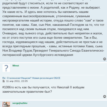
родителей будут стесняться, если те не соответствуют их
представлениям о жизни. А родителей, как и Родину, не выбирают.
Уж какие есть. И здесь мне хотелось бы напомнить нашим
современным высокообразованным, утонченным, гуманным
ниспровергателям нашей истории, откуда пошло слово "хам" и такое
понятие, как хамы. Хам, сын Ноя, наказанный Господом за то, что тот
посмеялся над своим пьяным отцом, поиздевался над ним.
Очевидно, вид пьяного отца, действительно был неприятен и жалок,
но от этого поступок его сына еще более омерзителен. Так и Вы,
господа, издевающиеся над нашим, действительно не простым и не
всегда приглядным прошлым, - хамы, истинные потомки Хама, сына
Ноя.Владимр Пудов,Президент Генерального Синода Евангелическо-
лютеранской церкви Аугсбургского исповедания
Winst
Re: Сталинизм=Нацизм? Новая резолюция ОБСЕ
С
11 апр 2011, 22:05
о
о
#1086то есть как бы получается, что Николай II вобщем
б
замечательным правителем был?
щ
е
н
и
sergejluzhkv
е