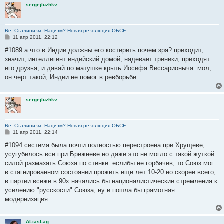
sergejluzhkv
Re: Сталинизм=Нацизм? Новая резолюция ОБСЕ
С
11 апр 2011, 22:12
о
о
#1089 а что в Индии должны его костерить почем зря? приходит,
б
значит, интеллигент индийский домой, надевает треники, приходят
щ
е
его друзья, и давай по матушке крыть Иосифа Виссарионыча. мол,
н
он черт такой, Индии не помог в ревборьбе
и
е
sergejluzhkv
Re: Сталинизм=Нацизм? Новая резолюция ОБСЕ
С
11 апр 2011, 22:14
о
о
#1094 система была почти полностью перестроена при Хрущеве,
б
усугубилось все при Брежневе.но даже это не могло с такой жуткой
щ
е
силой размазать Союза по стенке. еслибы не горбачев, то Союз мог
н
в стагнированном состоянии прожить еще лет 10-20.но скорее всего,
и
е
в партии всеже в 90х начались бы националистические стремления к
усилению "русскости" Союза, ну и пошла бы грамотная
модернизация
ALiasLag