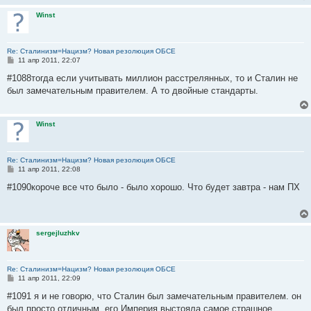
н
и
Winst
е
Re: Сталинизм=Нацизм? Новая резолюция ОБСЕ
С
11 апр 2011, 22:07
о
о
#1088тогда если учитывать миллион расстрелянных, то и Сталин не
б
был замечательным правителем. А то двойные стандарты.
щ
е
н
и
Winst
е
Re: Сталинизм=Нацизм? Новая резолюция ОБСЕ
С
11 апр 2011, 22:08
о
о
#1090короче все что было - было хорошо. Что будет завтра - нам ПХ
б
щ
е
н
и
sergejluzhkv
е
Re: Сталинизм=Нацизм? Новая резолюция ОБСЕ
С
11 апр 2011, 22:09
о
о
#1091 я и не говорю, что Сталин был замечательным правителем. он
б
был просто отличным. его Империя выстояла самое страшное
щ