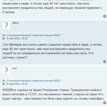
е
нашествие в мире, и потом еще 40 лет простояла, пав изза
н
внутреннего предательства людей, не имеющих никакой привязки к
и
е
Сталину.
Winst
Re: Сталинизм=Нацизм? Новая резолюция ОБСЕ
С
11 апр 2011, 22:12
о
о
"его Империя выстояла самое страшное нашествие в мире, и потом
б
еще 40 лет простояла, пав изза внутреннего предательства
щ
е
людей"из-за неправильно выстроенной системы она пала. Кто
н
систему строил?
и
е
sas
Re: Сталинизм=Нацизм? Новая резолюция ОБСЕ
С
11 апр 2011, 22:12
о
о
#1092Все хорошо не быват.Разорение страны, Гражданская война и
б
много негатива в СССР, это несомненно темная сторона истории.Что
щ
е
будет завтра - нам неизвестно.Мож кому кирпич на голову снизойдет.
н
и
е