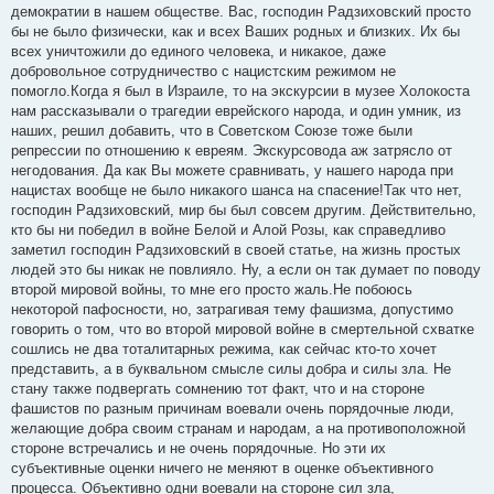
демократии в нашем обществе. Вас, господин Радзиховский просто
бы не было физически, как и всех Ваших родных и близких. Их бы
всех уничтожили до единого человека, и никакое, даже
добровольное сотрудничество с нацистским режимом не
помогло.Когда я был в Израиле, то на экскурсии в музее Холокоста
нам рассказывали о трагедии еврейского народа, и один умник, из
наших, решил добавить, что в Советском Союзе тоже были
репрессии по отношению к евреям. Экскурсовода аж затрясло от
негодования. Да как Вы можете сравнивать, у нашего народа при
нацистах вообще не было никакого шанса на спасение!Так что нет,
господин Радзиховский, мир бы был совсем другим. Действительно,
кто бы ни победил в войне Белой и Алой Розы, как справедливо
заметил господин Радзиховский в своей статье, на жизнь простых
людей это бы никак не повлияло. Ну, а если он так думает по поводу
второй мировой войны, то мне его просто жаль.Не побоюсь
некоторой пафосности, но, затрагивая тему фашизма, допустимо
говорить о том, что во второй мировой войне в смертельной схватке
сошлись не два тоталитарных режима, как сейчас кто-то хочет
представить, а в буквальном смысле силы добра и силы зла. Не
стану также подвергать сомнению тот факт, что и на стороне
фашистов по разным причинам воевали очень порядочные люди,
желающие добра своим странам и народам, а на противоположной
стороне встречались и не очень порядочные. Но эти их
субъективные оценки ничего не меняют в оценке объективного
процесса. Объективно одни воевали на стороне сил зла,