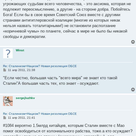
угрожающих судьбам всего человечества, - это аксиома, которая не
подлежит переосмыслению, а другие - на стороне добра. Побойтесь
Бога! Если бы в свое время Советский Союз вместе с другими
странами антигитлеровской коалиции (многие из которых никак
нельзя назвать тоталитарными!) не остановили расползание
«коричневой чумы» по планете, сейчас в мире не было бы никакой
свободы и демократии.
Winst
Re: Сталинизм=Нацизм? Новая резолюция ОБСЕ
С
11 апр 2011, 21:38
о
о
"Если честно, большая часть "всего мира" не знает кто такой
б
Сталин"А большая часть тех, кто знает - осуждают.
щ
е
н
и
sergejluzhkv
е
Re: Сталинизм=Нацизм? Новая резолюция ОБСЕ
С
11 апр 2011, 21:41
о
о
#1084 вероятно 1.5млрд китайцев, которым Сталин вместе с Мао
б
помог освободиться от колониального рабства, тоже.а кто осуждает?
щ
е