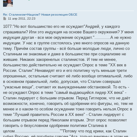
Re: Сталинизм=Нацизм? Новая резолюция ОБСЕ
С
11 апр 2011, 22:23
о
о
1077:"Но вот большинство его не осуждает"Андрей, у каждого
б
спрашивали? Или это индукция на основе Вашего окружения? У меня
щ
е
индукция другая - все мое окружение осуждает.".............А не нужно
н
индукции. У нас в группе состоялось уже много опросов на данную
и
е
тему. Причём состав группы - всё больше молодые люди, лично со
Сталиным не знакомые и даже в большинстве при социализме не
жившие. Никаких закоренелых сталинистов. И тем не менее,
большинство действительно не осуждает:Опрос в теме "ХХ век в
России. Сталин":Ненавидят его и его политику чуть меньше трети
опрошенных, остальные считают её либо вообще оптимальной, либо
в основном правильной, либо, допуская, что Сталин совершал
"ужасные вещи", считают их вынужденными обстановкой. То есть -
не осуждают.Опрос в теме "самый выдающийся лидер ХХ века" -
Сталин лидирует с большим отрывом. Перед Гитлером, что не даёт
возможности, конечно, говорить об одобрении его фигуры, но, тем не
менее и о каком-то особом осуждении тоже говорить нельзя.Опрос в
теме "Лучший правитель России в ХХ веке" - Сталин лидирует с
большим отрывом перед Николаем вторым. Этот опрос позволяет
говорить о безусловном одобрении политики Сталина в
целом.....................................""Потому что под крики, как Сталин
губил Россию, её погубили совсем."Ага, только виновны в этом не