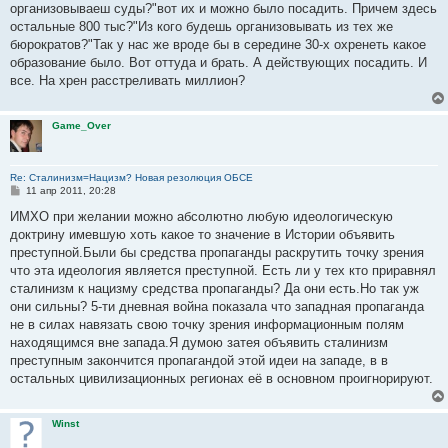
е
организовываеш суды?"вот их и можно было посадить. Причем здесь
н
остальные 800 тыс?"Из кого будешь организовывать из тех же
и
е
бюрократов?"Так у нас же вроде бы в середине 30-х охренеть какое
образование было. Вот оттуда и брать. А действующих посадить. И
все. На хрен расстреливать миллион?
Game_Over
Re: Сталинизм=Нацизм? Новая резолюция ОБСЕ
С
11 апр 2011, 20:28
о
о
ИМХО при желании можно абсолютно любую идеологическую
б
доктрину имевшую хоть какое то значение в Истории объявить
щ
е
преступной.Были бы средства пропаганды раскрутить точку зрения
н
что эта идеология является преступной. Есть ли у тех кто приравнял
и
е
сталинизм к нацизму средства пропаганды? Да они есть.Но так уж
они сильны? 5-ти дневная война показала что западная пропаганда
не в силах навязать свою точку зрения информационным полям
находящимся вне запада.Я думою затея объявить сталинизм
преступным закончится пропагандой этой идеи на западе, в в
остальных цивилизационных регионах её в основном проигнорируют.
Winst