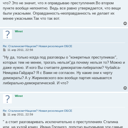
что? Это не значит, что я оправдываю преступления.Во втором
пункте вообще непонятно. Ведь все равно утверждается, что вещи
были ужасными. Оправданность-неоправданность не делает их
менее ужасными.Так что так вот.
Winst
Re: Сталинизм=Нацизм? Новая резолюция ОБСЕ
С
11 апр 2011, 22:56
о
о
"Ну да, только когда под разговоры о "конкретных преступниках",
б
которых тем не менее, трогать нельзя"да почему нельзя то? Можно и
щ
е
даже нужно. И кого Вы считаете демократом-либералом? Чубайса-
н
Немцова-Гайдара? Я с Вами не согласен. Ну какие они к черту
и
е
демократы? А у Жириновского вон вообще партия называется
либерально-демократической. И что?
Winst
Re: Сталинизм=Нацизм? Новая резолюция ОБСЕ
С
11 апр 2011, 22:59
о
о
" а стоит разговаривать исключительно о преступлениях Сталина
б
или, на худой конец, Ивана Грозного, попутно выдумывая эти самые
щ