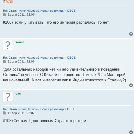
Re: Сталинизм=Нацизм? Новая резолюция ОБСЕ
С
11 апр 2011, 22:06
о
о
#1087 если учитывать, что его империя распалась, то нет.
б
щ
е
н
и
Winst
е
Re: Сталинизм=Нацизм? Новая резолюция ОБСЕ
С
11 апр 2011, 22:06
о
о
"для остальных народов нет ничего удивительного в поведении
б
Сталина"не уверен. С Китаем все понятно. Там как бы и Мао герой
щ
е
национальный. А вот интересно как в Индии относятся к Сталину?)
н
и
е
sas
Re: Сталинизм=Нацизм? Новая резолюция ОБСЕ
С
11 апр 2011, 22:07
о
о
#1087Святым Царственным Страстотерптцем.
б
щ
е