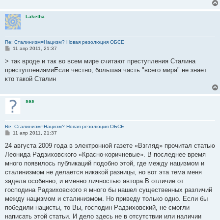
Laketha
Re: Сталинизм=Нацизм? Новая резолюция ОБСЕ
С
11 апр 2011, 21:37
о
о
> так вроде и так во всем мире считают преступления Сталина
б
преступлениямиЕсли честно, большая часть "всего мира" не знает
щ
е
кто такой Сталин
н
и
е
sas
Re: Сталинизм=Нацизм? Новая резолюция ОБСЕ
С
11 апр 2011, 21:37
о
о
24 августа 2009 года в электронной газете «Взгляд» прочитал статью
б
Леонида Радзиховского «Красно-коричневые». В последнее время
щ
е
много появилось публикаций подобно этой, где между нацизмом и
н
сталинизмом не делается никакой разницы, но вот эта тема меня
и
е
задела особенно, и именно личностью автора.В отличие от
господина Радзиховского я много бы нашел существенных различий
между нацизмом и сталинизмом. Но приведу только одно. Если бы
победили нацисты, то Вы, господин Радзиховский, не смогли
написать этой статьи. И дело здесь не в отсутствии или наличии