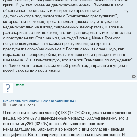
крики. И уж тем более не демократы-либералы. Виновны в этом
объективная реальность и конкретные преступники."..................Ну
да, только когда под разговоры о "конкретных преступниках",
которых тем не менее, трогать нельзя (поскольку это ужасно
недемократично на взгляд современных демократов), и вообще
разговаривать о них не стоит, а стоит разговаривать исключительно
о преступлениях Сталина или, на худой конец, Ивана Грозного,
попутно выдумывая эти самые преступления, конкретные
преступники спокойно снимают с России семь и более шкур, как
выражаются северокорейцы, вот этот процесс и приводит меня в
изумление. И я и констатирую, что все эти "кампании по осуждению"
не более, чем ловкие пассы левой рукой, когда правая запущена в
чужой карман по самые плечи.
Winst
Re: Сталинизм=Нацизм? Новая резолюция ОБСЕ
С
11 апр 2011, 22:54
о
о
Я во многом с ним согласен(а)136 (17.2%)Он сделал много ужасных
б
вещей, но это были вынужденные меры242 (30.5%)Ненавижу его и
щ
е
его политику261 (32.9%)то есть большинство все-таки
н
ненавидят.Далее. Вариант: я во многом с ним согласен - весьма
и
е
специфичен. Вот я, например, тоже во многом с ним согласен. И