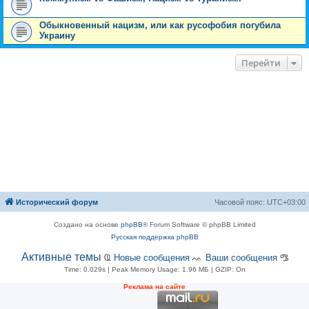
Обыкновенный нацизм, или как русофобия погубила
Украину
Перейти
Исторический форум
Часовой пояс:
UTC+03:00
Создано на основе
phpBB
® Forum Software © phpBB Limited
Русская поддержка phpBB
Активные темы
Ҩ
Новые сообщения
ᨕ
Ваши сообщения
ᎂ
Time: 0.029s
| Peak Memory Usage: 1.96 МБ | GZIP: On
Рeклама на сaйте