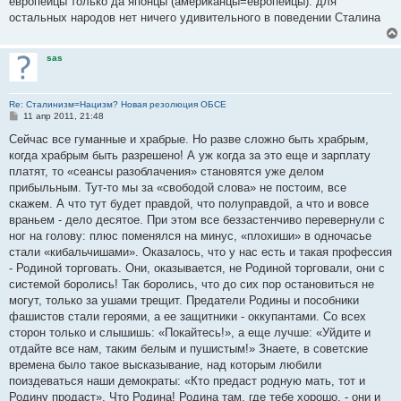
европейцы только да японцы (американцы=европейцы). для
н
остальных народов нет ничего удивительного в поведении Сталина
и
е
sas
Re: Сталинизм=Нацизм? Новая резолюция ОБСЕ
С
11 апр 2011, 21:48
о
о
Сейчас все гуманные и храбрые. Но разве сложно быть храбрым,
б
когда храбрым быть разрешено! А уж когда за это еще и зарплату
щ
е
платят, то «сеансы разоблачения» становятся уже делом
н
прибыльным. Тут-то мы за «свободой слова» не постоим, все
и
е
скажем. А что тут будет правдой, что полуправдой, а что и вовсе
враньем - дело десятое. При этом все беззастенчиво перевернули с
ног на голову: плюс поменялся на минус, «плохиши» в одночасье
стали «кибальчишами». Оказалось, что у нас есть и такая профессия
- Родиной торговать. Они, оказывается, не Родиной торговали, они с
системой боролись! Так боролись, что до сих пор остановиться не
могут, только за ушами трещит. Предатели Родины и пособники
фашистов стали героями, а ее защитники - оккупантами. Со всех
сторон только и слышишь: «Покайтесь!», а еще лучше: «Уйдите и
отдайте все нам, таким белым и пушистым!» Знаете, в советские
времена было такое высказывание, над которым любили
поиздеваться наши демократы: «Кто предаст родную мать, тот и
Родину продаст». Что Родина! Родина там, где тебе хорошо, - они и